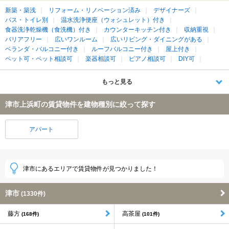
新築・築浅
リフォーム・リノベーション済み
デザイナーズ
バス・トイレ別
温水洗浄便座（ウォシュレット）付き
食器洗浄乾燥機（食洗機）付き
カウンターキッチン付き
収納重視
バリアフリー
広いワンルーム
広いリビング・ダイニングがある
ベランダ・バルコニー付き
ルーフバルコニー付き
屋上付き
ペット可・ペット相談可
楽器相談可
ピアノ相談可
DIY可
もっと見る
津市上浜町の賃貸物件を建物種別に絞って探す
アパート
津市にあるエリアで賃貸物件が見つかりました！
津市
(1330件)
藤方
高茶屋
(168件)
(101件)