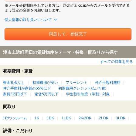
※メール受信制限をしている方は、@chintai.co.jpからのメールを受信できる
よう設定の変更をお願い致します。
個人情報の取り扱いについて
津市上浜町周辺の賃貸物件をテーマ・特集・間取りから探す
すべての特集を見る
初期費用・家賃
敷金礼金なし
初期費用が安い
フリーレント
仲介手数料無料
仲介手数料が家賃の55%以下
初期費用クレジット払い可能
家賃3万円以下
家賃5万円以下
学生割引制度（学割）対象
間取り
1R/ワンルーム
1K
1DK
1LDK
2K/2DK
2LDK
3LDK
設備・こだわり