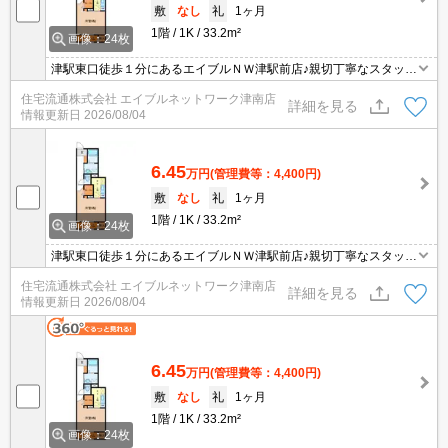
敷
なし
礼
1ヶ月
1階
1K
33.2m²
画像：24枚
津駅東口徒歩１分にあるエイブルＮＷ津駅前店♪親切丁寧なスタッフ
がお客様にあったお部屋探しをしてくれます＊。お部屋探しが初め
住宅流通株式会社 エイブルネットワーク津南店
て！と言う方も、何度もしてるよ♪と言う方も、是非一度足を運んで
詳細を見る
情報更新日
2026/08/04
みて下さい＊。
6.45
万円
(管理費等：4,400円)
敷
なし
礼
1ヶ月
1階
1K
33.2m²
画像：24枚
津駅東口徒歩１分にあるエイブルＮＷ津駅前店♪親切丁寧なスタッフ
がお客様にあったお部屋探しをしてくれます＊。お部屋探しが初め
住宅流通株式会社 エイブルネットワーク津南店
て！と言う方も、何度もしてるよ♪と言う方も、是非一度足を運んで
詳細を見る
情報更新日
2026/08/04
みて下さい＊。
6.45
万円
(管理費等：4,400円)
敷
なし
礼
1ヶ月
1階
1K
33.2m²
画像：24枚