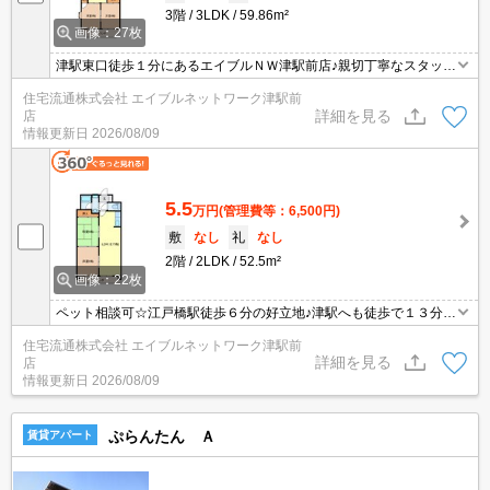
3階
3LDK
59.86m²
画像：27枚
津駅東口徒歩１分にあるエイブルＮＷ津駅前店♪親切丁寧なスタッフ
がお客様にあったお部屋探しをしてくれます＊。お部屋探しが初め
住宅流通株式会社 エイブルネットワーク津駅前
て！と言う方も、何度もしてるよ♪と言う方も、是非一度足を運んで
詳細を見る
店
みて下さい＊。
情報更新日
2026/08/09
5.5
万円
(管理費等：6,500円)
敷
なし
礼
なし
2階
2LDK
52.5m²
画像：22枚
ペット相談可☆江戸橋駅徒歩６分の好立地♪津駅へも徒歩で１３分で
す☆人気の都市ガス供給です＊。
住宅流通株式会社 エイブルネットワーク津駅前
詳細を見る
店
情報更新日
2026/08/09
ぷらんたん Ａ
賃貸アパート