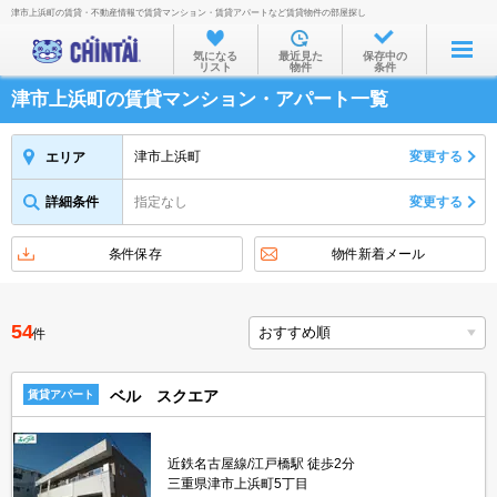
津市上浜町の賃貸・不動産情報で賃貸マンション・賃貸アパートなど賃貸物件の部屋探し
お部屋を探す
気になる
最近見た
保存中の
リスト
物件
条件
沿線・駅から
津市上浜町の賃貸マンション・アパート一覧
住所から
家賃相場から
津市上浜町
変更する
エリア
通勤通学時間から
詳細条件
指定なし
変更する
物件特集から
条件保存
物件新着メール
不動産会社から
TOP
54
件
ベル スクエア
賃貸アパート
近鉄名古屋線/江戸橋駅 徒歩2分
三重県津市上浜町5丁目