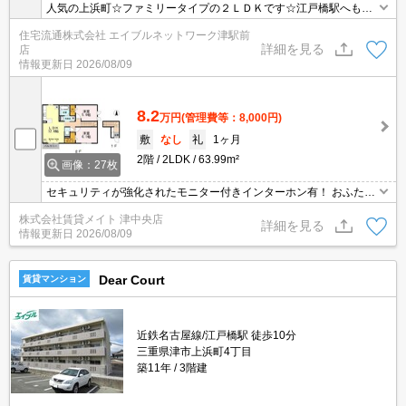
人気の上浜町☆ファミリータイプの２ＬＤＫです☆江戸橋駅へもす
ぐの場所です♪♪
住宅流通株式会社 エイブルネットワーク津駅前
詳細を見る
店
情報更新日
2026/08/09
8.2
万円
(管理費等：8,000円)
敷
なし
礼
1ヶ月
2階
2LDK
63.99m²
画像：27枚
セキュリティが強化されたモニター付きインターホン有！ おふたり
の幸せな時間が有意義になること間違いなしのカップル様にオスス
株式会社賃貸メイト 津中央店
メ物件です♪ぜひ一度おふたりでご内覧ください！
詳細を見る
情報更新日
2026/08/09
Dear Court
賃貸マンション
近鉄名古屋線/江戸橋駅 徒歩10分
三重県津市上浜町4丁目
築11年
3階建