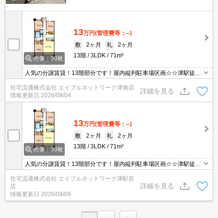
13
万円
(管理費等：--)
敷
2ヶ月
礼
2ヶ月
13階
3LDK
71m²
画像：30枚
人気の分譲賃貸！13階部分です！屋内縦列駐車場区画☆☆津駅徒歩
圏内で、設備ももちろん充実しています!１３階の角部屋☆オススメ
住宅流通株式会社 エイブルネットワーク津南店
です♪♪
詳細を見る
情報更新日
2026/08/04
13
万円
(管理費等：--)
敷
2ヶ月
礼
2ヶ月
13階
3LDK
71m²
画像：30枚
人気の分譲賃貸！13階部分です！屋内縦列駐車場区画☆☆津駅徒歩
圏内で、設備ももちろん充実しています!１３階の角部屋☆オススメ
住宅流通株式会社 エイブルネットワーク津駅前
です♪♪
詳細を見る
店
情報更新日
2026/08/09