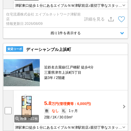
津駅東口徒歩１分にあるエイブルＮＷ津駅前店♪親切丁寧なスタッフ
がお客様にあったお部屋探しをしてくれます＊。お部屋探しが初め
住宅流通株式会社 エイブルネットワーク津駅前
て！と言う方も、何度もしてるよ♪と言う方も、是非一度足を運んで
詳細を見る
店
みて下さい＊。
情報更新日
2026/08/09
残り1件を表示する
ディーシャンブル上浜町
賃貸コーポ
近鉄名古屋線/江戸橋駅 徒歩4分
三重県津市上浜町5丁目
築3年
2階建
5.8
万円
(管理費等：6,000円)
敷
なし
礼
1ヶ月
2階
1K
30.03m²
画像：22枚
津駅東口徒歩１分にあるエイブルＮＷ津駅前店♪親切丁寧なスタッフ