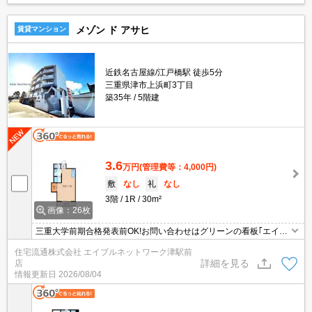
メゾン ド アサヒ
賃貸マンション
近鉄名古屋線/江戸橋駅 徒歩5分
三重県津市上浜町3丁目
築35年
5階建
3.6
万円
(管理費等：4,000円)
敷
なし
礼
なし
3階
1R
30m²
画像：26枚
三重大学前期合格発表前OK!お問い合わせはグリーンの看板｢エイブ
ル津駅前店まで☆江戸橋駅と三重大学の中間地点。ALL電化のRCマ
住宅流通株式会社 エイブルネットワーク津駅前
ンション。
詳細を見る
店
情報更新日
2026/08/04