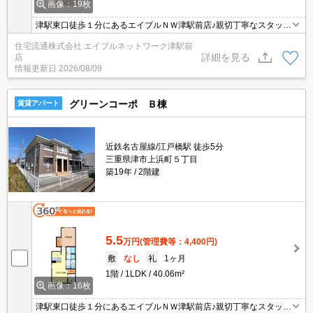
画像：19枚
津駅東口徒歩１分にあるエイブルＮＷ津駅前店♪親切丁寧なスタッフ
がお客様にあったお部屋探しをしてくれます＊。お部屋探しが初め
住宅流通株式会社 エイブルネットワーク津駅前
て！と言う方も、何度もしてるよ♪と言う方も、是非一度足を運んで
詳細を見る
店
みて下さい＊。
情報更新日
2026/08/09
グリーンコーポ Ｂ棟
賃貸アパート
近鉄名古屋線/江戸橋駅 徒歩5分
三重県津市上浜町５丁目
築19年
2階建
5.5
万円
(管理費等：4,400円)
敷
なし
礼
1ヶ月
1階
1LDK
40.06m²
画像：16枚
津駅東口徒歩１分にあるエイブルＮＷ津駅前店♪親切丁寧なスタッフ