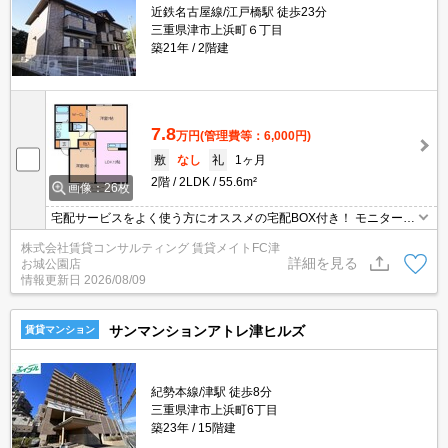
近鉄名古屋線/江戸橋駅 徒歩23分
三重県津市上浜町６丁目
築21年
2階建
7.8
万円
(管理費等：6,000円)
敷
なし
礼
1ヶ月
2階
2LDK
55.6m²
画像：26枚
宅配サービスをよく使う方にオススメの宅配BOX付き！ モニターホ
ン付きのお部屋です。お部屋から訪問者を確認できるのでセキュリ
株式会社賃貸コンサルティング 賃貸メイトFC津
ティ面はもちろん知らない人やセールスに対応する必要もありませ
詳細を見る
お城公園店
ん。
情報更新日
2026/08/09
サンマンションアトレ津ヒルズ
賃貸マンション
紀勢本線/津駅 徒歩8分
三重県津市上浜町6丁目
築23年
15階建