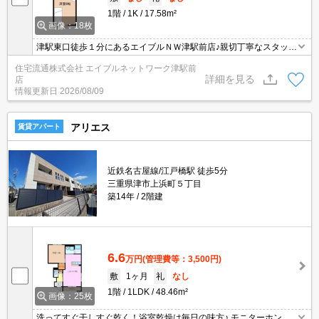
1階
1K
17.58m²
画像：18枚
津駅東口徒歩１分にあるエイブルＮＷ津駅前店♪親切丁寧なスタッフ
がお客様にあったお部屋探しをしてくれます＊。お部屋探しが初め
住宅流通株式会社 エイブルネットワーク津駅前
て！と言う方も、何度もしてるよ♪と言う方も、是非一度足を運んで
詳細を見る
店
みて下さい＊。
情報更新日
2026/08/09
アリエス
賃貸アパート
近鉄名古屋線/江戸橋駅 徒歩5分
三重県津市上浜町５丁目
築14年
2階建
6.6
万円
(管理費等：3,500円)
敷
1ヶ月
礼
なし
1階
1LDK
48.46m²
画像：25枚
洗ってすぐ干しすぐ乾く！浴室乾燥は毎日の味方♪ モニターホン付