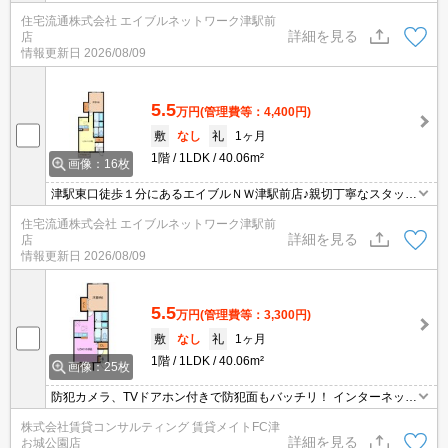
がお客様にあったお部屋探しをしてくれます＊。お部屋探しが初め
住宅流通株式会社 エイブルネットワーク津駅前
て！と言う方も、何度もしてるよ♪と言う方も、是非一度足を運んで
詳細を見る
店
みて下さい＊。
情報更新日
2026/08/09
5.5
万円
(管理費等：4,400円)
敷
なし
礼
1ヶ月
1階
1LDK
40.06m²
画像：16枚
津駅東口徒歩１分にあるエイブルＮＷ津駅前店♪親切丁寧なスタッフ
がお客様にあったお部屋探しをしてくれます＊。お部屋探しが初め
住宅流通株式会社 エイブルネットワーク津駅前
て！と言う方も、何度もしてるよ♪と言う方も、是非一度足を運んで
詳細を見る
店
みて下さい＊。
情報更新日
2026/08/09
5.5
万円
(管理費等：3,300円)
敷
なし
礼
1ヶ月
1階
1LDK
40.06m²
画像：25枚
防犯カメラ、TVドアホン付きで防犯面もバッチリ！ インターネット
無料物件！面倒な個人での手続き不要でご利用いただけます♪私生活
株式会社賃貸コンサルティング 賃貸メイトFC津
はもちろん、テレワーク勤務の方にもおすすめですよ♪
詳細を見る
お城公園店