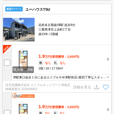
ユーハウスTSU
賃貸アパート
近鉄名古屋線/津駅 徒歩9分
三重県津市上浜町1丁目
築33年
2階建
1.9
万円
(管理費等：3,000円)
敷
なし
礼
なし
1階
1K
17.58m²
画像：18枚
津駅東口徒歩１分にあるエイブルＮＷ津駅前店♪親切丁寧なスタッフ
がお客様にあったお部屋探しをしてくれます＊。お部屋探しが初め
住宅流通株式会社 エイブルネットワーク津南店
て！と言う方も、何度もしてるよ♪と言う方も、是非一度足を運んで
詳細を見る
情報更新日
2026/08/03
みて下さい＊。
1.9
万円
(管理費等：3,000円)
敷
なし
礼
なし