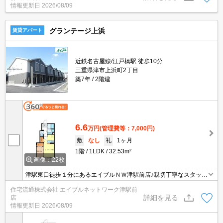
情報更新日
2026/08/09
グランテージ上浜
賃貸アパート
近鉄名古屋線/江戸橋駅 徒歩10分
三重県津市上浜町2丁目
築7年
2階建
6.6
万円
(管理費等：7,000円)
敷
なし
礼
1ヶ月
1階
1LDK
32.53m²
画像：22枚
津駅東口徒歩１分にあるエイブルＮＷ津駅前店♪親切丁寧なスタッフ
がお客様にあったお部屋探しをしてくれます＊。お部屋探しが初め
住宅流通株式会社 エイブルネットワーク津駅前
て！と言う方も、何度もしてるよ♪と言う方も、是非一度足を運んで
詳細を見る
店
みて下さい＊。
情報更新日
2026/08/09