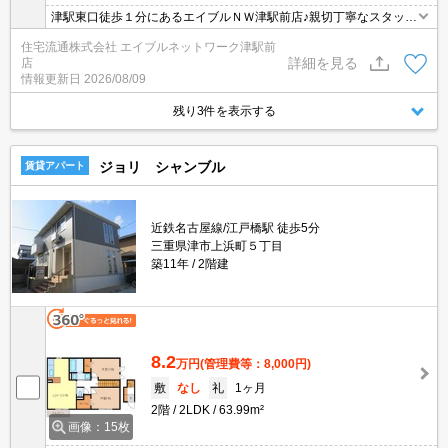
津駅東口徒歩１分にあるエイブルＮＷ津駅前店♪親切丁寧なスタッフ
がお客様にあったお部屋探しをしてくれます＊。お部屋探しが初め
住宅流通株式会社 エイブルネットワーク津駅前
て！と言う方も、何度もしてるよ♪と言う方も、是非一度足を運んで
詳細を見る
店
みて下さい＊。
情報更新日
2026/08/09
残り3件を表示する
ジョリ シャンブル
賃貸アパート
近鉄名古屋線/江戸橋駅 徒歩5分
三重県津市上浜町５丁目
築11年
2階建
8.2
万円
(管理費等：8,000円)
敷
なし
礼
1ヶ月
2階
2LDK
63.99m²
画像：15枚