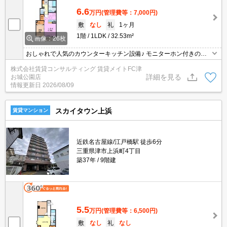
6.6
万円
(管理費等：7,000円)
敷
なし
礼
1ヶ月
1階
1LDK
32.53m²
画像：26枚
おしゃれで人気のカウンターキッチン設備♪ モニターホン付きのお
部屋です。お部屋から訪問者を確認できるのでセキュリティ面はも
株式会社賃貸コンサルティング 賃貸メイトFC津
ちろん知らない人やセールスに対応する必要もありません。
詳細を見る
お城公園店
情報更新日
2026/08/09
スカイタウン上浜
賃貸マンション
近鉄名古屋線/江戸橋駅 徒歩6分
三重県津市上浜町4丁目
築37年
9階建
5.5
万円
(管理費等：6,500円)
敷
なし
礼
なし