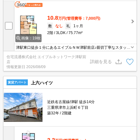
10.8
万円
(管理費等：7,000円)
敷
なし
礼
1ヶ月
2階
3LDK
75.77m²
画像：19枚
津駅東口徒歩１分にあるエイブルＮＷ津駅前店♪親切丁寧なスタッフ
がお客様にあったお部屋探しをしてくれます＊。お部屋探しが初め
住宅流通株式会社 エイブルネットワーク津駅前
て！と言う方も、何度もしてるよ♪と言う方も、是非一度足を運んで
詳細を見る
店
みて下さい＊。
情報更新日
2026/08/09
上六ハイツ
賃貸アパート
近鉄名古屋線/津駅 徒歩14分
三重県津市上浜町６丁目
築32年
2階建