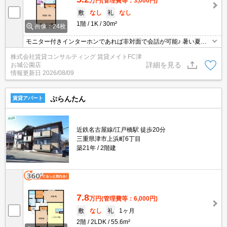
万円
(管理費等：3,000円)
敷
なし
礼
なし
1階
1K
30m²
画像：24枚
モニター付きインターホンであれば非対面で会話が可能♪ 暑い夏・
寒い冬に大活躍のエアコン♪エアコン付き物件ならオールシーズン快
株式会社賃貸コンサルティング 賃貸メイトFC津
適に過ごせます◎
詳細を見る
お城公園店
情報更新日
2026/08/09
ぷらんたん
賃貸アパート
近鉄名古屋線/江戸橋駅 徒歩20分
三重県津市上浜町6丁目
築21年
2階建
7.8
万円
(管理費等：6,000円)
敷
なし
礼
1ヶ月
2階
2LDK
55.6m²