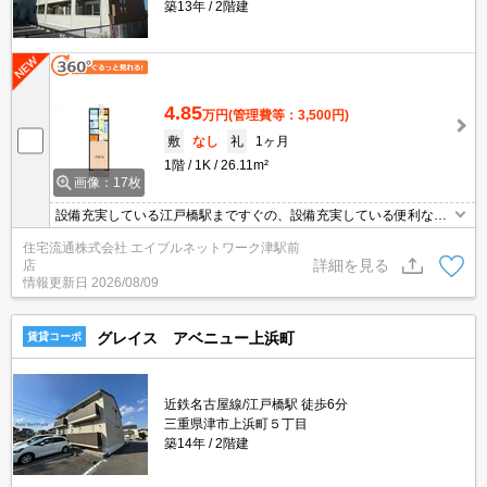
築13年
2階建
4.85
万円
(管理費等：3,500円)
敷
なし
礼
1ヶ月
1階
1K
26.11m²
画像：17枚
設備充実している江戸橋駅まですぐの、設備充実している便利な物
件です！！！浴室には嬉しい浴室乾燥機♪雨の日も洗濯も安心です
住宅流通株式会社 エイブルネットワーク津駅前
ね！
詳細を見る
店
情報更新日
2026/08/09
グレイス アベニュー上浜町
賃貸コーポ
近鉄名古屋線/江戸橋駅 徒歩6分
三重県津市上浜町５丁目
築14年
2階建