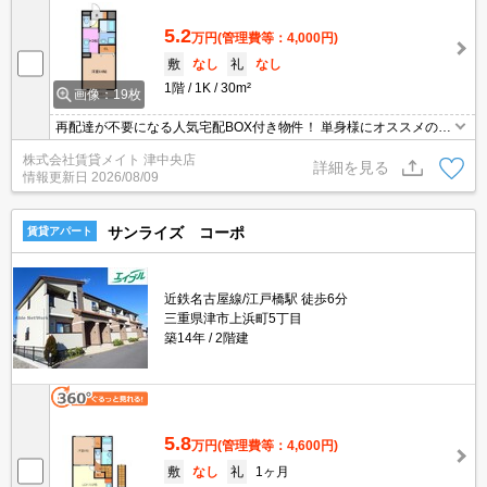
5.2
万円
(管理費等：4,000円)
敷
なし
礼
なし
1階
1K
30m²
画像：19枚
再配達が不要になる人気宅配BOX付き物件！ 単身様にオススメの間
取りです！居室とキッチンを分けて広々空間をぜひ味わってくださ
株式会社賃貸メイト 津中央店
い♪
詳細を見る
情報更新日
2026/08/09
サンライズ コーポ
賃貸アパート
近鉄名古屋線/江戸橋駅 徒歩6分
三重県津市上浜町5丁目
築14年
2階建
5.8
万円
(管理費等：4,600円)
敷
なし
礼
1ヶ月