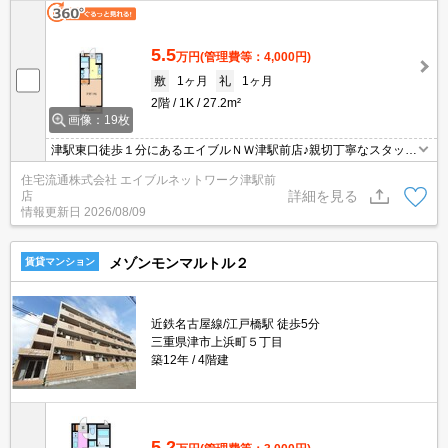
5.5
万円
(管理費等：4,000円)
敷
1ヶ月
礼
1ヶ月
2階
1K
27.2m²
画像：19枚
津駅東口徒歩１分にあるエイブルＮＷ津駅前店♪親切丁寧なスタッフ
がお客様にあったお部屋探しをしてくれます＊。お部屋探しが初め
住宅流通株式会社 エイブルネットワーク津駅前
て！と言う方も、何度もしてるよ♪と言う方も、是非一度足を運んで
詳細を見る
店
みて下さい＊。
情報更新日
2026/08/09
メゾンモンマルトル２
賃貸マンション
近鉄名古屋線/江戸橋駅 徒歩5分
三重県津市上浜町５丁目
築12年
4階建
5.2