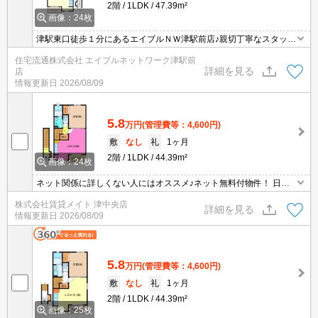
2階
1LDK
47.39m²
画像：24枚
津駅東口徒歩１分にあるエイブルＮＷ津駅前店♪親切丁寧なスタッフ
がお客様にあったお部屋探しをしてくれます＊。お部屋探しが初め
住宅流通株式会社 エイブルネットワーク津駅前
て！と言う方も、何度もしてるよ♪と言う方も、是非一度足を運んで
詳細を見る
店
みて下さい＊。
情報更新日
2026/08/09
5.8
万円
(管理費等：4,600円)
敷
なし
礼
1ヶ月
2階
1LDK
44.39m²
画像：24枚
ネット関係に詳しくない人にはオススメ♪ネット無料付物件！ 日当
たりやお天気に影響されず、洗濯物がいつでもパリッと乾きます。
株式会社賃貸メイト 津中央店
お風呂のカビ防止にも有効な浴室乾燥機能付き！
詳細を見る
情報更新日
2026/08/09
5.8
万円
(管理費等：4,600円)
敷
なし
礼
1ヶ月
2階
1LDK
44.39m²
画像：25枚