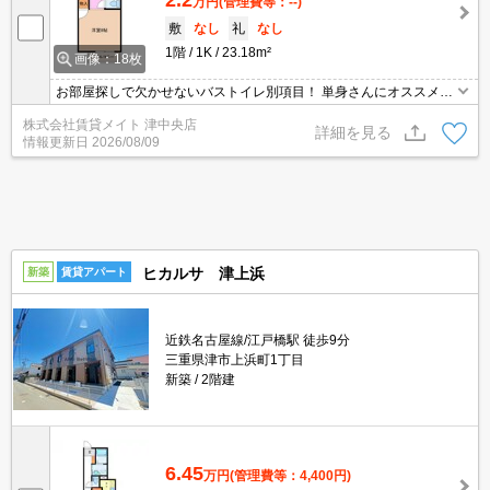
2.2
万円
(管理費等：--)
敷
なし
礼
なし
1階
1K
23.18m²
画像：18枚
お部屋探しで欠かせないバストイレ別項目！ 単身さんにオススメの
間取りです！居室とキッチンを分けて、広々空間をぜひ味わってく
株式会社賃貸メイト 津中央店
ださい♪
詳細を見る
情報更新日
2026/08/09
ヒカルサ 津上浜
新築
賃貸アパート
近鉄名古屋線/江戸橋駅 徒歩9分
三重県津市上浜町1丁目
新築
2階建
6.45
万円
(管理費等：4,400円)