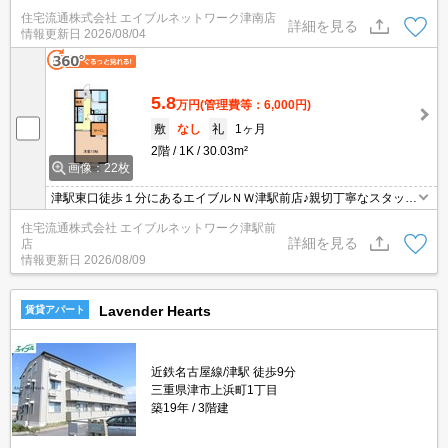
がお客様にあったお部屋探しをしてくれます＊。お部屋探しが初め
住宅流通株式会社 エイブルネットワーク津南店
て！と言う方も、何度もしてるよ♪と言う方も、是非一度足を運んで
詳細を見る
情報更新日
2026/08/04
みて下さい＊。
5.8
万円
(管理費等：6,000円)
敷
なし
礼
1ヶ月
2階
1K
30.03m²
画像：22枚
津駅東口徒歩１分にあるエイブルＮＷ津駅前店♪親切丁寧なスタッフ
がお客様にあったお部屋探しをしてくれます＊。お部屋探しが初め
住宅流通株式会社 エイブルネットワーク津駅前
て！と言う方も、何度もしてるよ♪と言う方も、是非一度足を運んで
詳細を見る
店
みて下さい＊。
情報更新日
2026/08/09
Lavender Hearts
賃貸アパート
近鉄名古屋線/津駅 徒歩9分
三重県津市上浜町1丁目
築19年
3階建