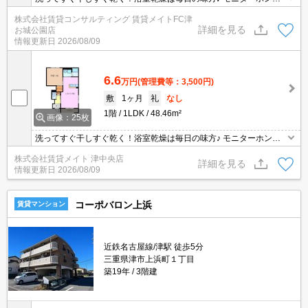
きのお部屋です。お部屋から訪問者を確認できるのでセキュリティ
株式会社賃貸コンサルティング 賃貸メイトFC津
面はもちろん知らない人やセールスに対応する必要もありません。
詳細を見る
お城公園店
情報更新日
2026/08/09
6.6
万円
(管理費等：3,500円)
敷
1ヶ月
礼
なし
1階
1LDK
48.46m²
画像：25枚
洗ってすぐ干しすぐ乾く！浴室乾燥は毎日の味方♪ モニターホン付
きのお部屋です。お部屋から訪問者を確認できるのでセキュリティ
株式会社賃貸メイト 津中央店
面はもちろん知らない人やセールスに対応する必要もありません。
詳細を見る
情報更新日
2026/08/09
コーポバロン上浜
賃貸マンション
近鉄名古屋線/津駅 徒歩5分
三重県津市上浜町１丁目
築19年
3階建