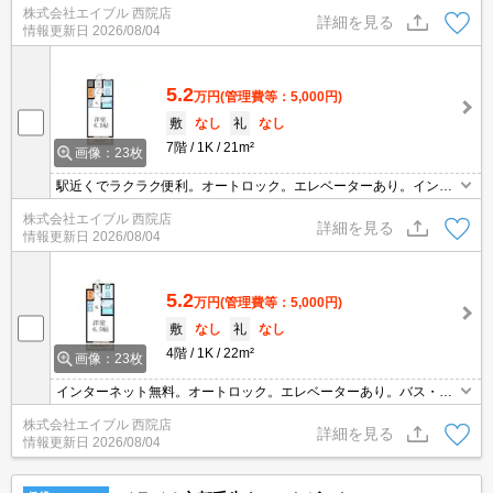
株式会社エイブル 西院店
詳細を見る
情報更新日
2026/08/04
5.2
万円
(管理費等：5,000円)
敷
なし
礼
なし
7階
1K
21m²
画像：23枚
駅近くでラクラク便利。オートロック。エレベーターあり。インタ
ーネット無料。都市ガス使用。TVインターホン付き。
株式会社エイブル 西院店
詳細を見る
情報更新日
2026/08/04
5.2
万円
(管理費等：5,000円)
敷
なし
礼
なし
4階
1K
22m²
画像：23枚
インターネット無料。オートロック。エレベーターあり。バス・ト
イレ別。室内洗濯機置場。
株式会社エイブル 西院店
詳細を見る
情報更新日
2026/08/04