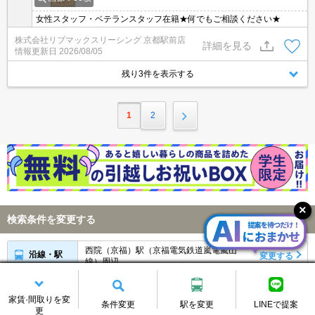
女性スタッフ・ベテランスタッフ在籍★何でもご相談ください★
株式会社リブマックスリーシング 京都駅前店
詳細を見る
情報更新日
2026/08/05
残り3件を表示する
1
2
検索条件を変更する
西院（京福）駅（京福電気鉄道嵐電嵐山
沿線・駅
変更する
線）周辺
詳細条件
指定なし
変更する
家賃·間取りを変
条件変更
駅を変更
LINEで提案
更