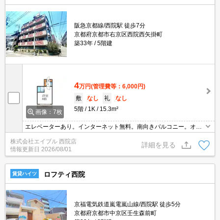
阪急京都線/西院駅 徒歩7分
京都府京都市右京区西院西矢掛町
築33年
5階建
4
万円
(管理費等：6,000円)
敷
なし
礼
なし
5階
1K
15.3m²
画像：7枚
エレベーターあり。インターネット無料。南向きバルコニー。オー
トロック。最上階。
株式会社エイブル 西院店
詳細を見る
情報更新日
2026/08/01
ロフティ西院
賃貸ハイツ
京福電気鉄道嵐電嵐山線/西院駅 徒歩5分
京都府京都市中京区壬生森前町