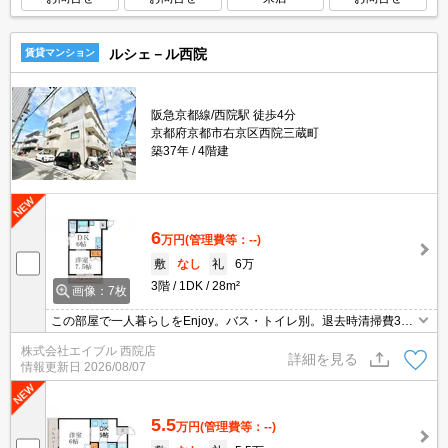
ルシェ－ル西院
賃貸マンション
阪急京都線/西院駅 徒歩4分
京都府京都市右京区西院三蔵町
築37年
4階建
6
万円
(管理費等：--)
敷
なし
礼
6万
3階
1DK
28m²
画像：7枚
この部屋で一人暮らしをEnjoy。バス・トイレ別。退去時清掃費33,
000円。
株式会社エイブル 西院店
詳細を見る
情報更新日
2026/08/07
5.5
万円
(管理費等：--)