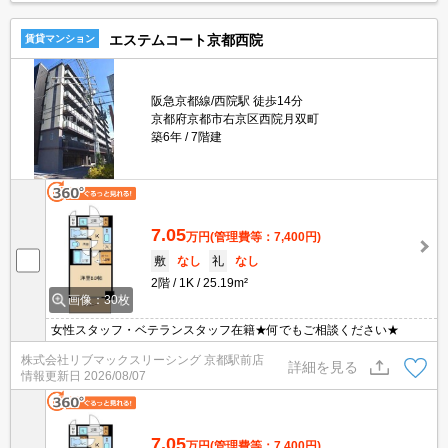
エステムコート京都西院
賃貸マンション
阪急京都線/西院駅 徒歩14分
京都府京都市右京区西院月双町
築6年
7階建
7.05
万円
(管理費等：7,400円)
敷
なし
礼
なし
2階
1K
25.19m²
画像：30枚
女性スタッフ・ベテランスタッフ在籍★何でもご相談ください★
株式会社リブマックスリーシング 京都駅前店
詳細を見る
情報更新日
2026/08/07
7.05
万円
(管理費等：7,400円)