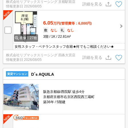
株式会社リブマックスリーシング 京都駅前店
詳細を見る
情報更新日
2026/08/05
6.05
万円
(管理費等：6,000円)
敷
なし
礼
なし
3階
1K
22.81m²
画像：27枚
女性スタッフ・ベテランスタッフ在籍★何でもご相談ください★
株式会社リブマックスリーシング 四条大宮店
詳細を見る
情報更新日
2026/08/05
D´s AQUILA
賃貸マンション
阪急京都線/西院駅 徒歩4分
京都府京都市右京区西院西三蔵町
築36年
5階建