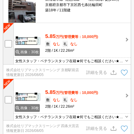
京都府京都市下京区西七条比輪田町
築18年
11階建
5.85
万円
(管理費等：10,000円)
敷
なし
礼
なし
2階
1K
22.26m²
画像：30枚
女性スタッフ・ベテランスタッフ在籍★何でもご相談ください★周
辺便利な西大路七条エリア★
株式会社リブマックスリーシング 京都駅前店
詳細を見る
情報更新日
2026/08/05
5.85
万円
(管理費等：10,000円)
敷
なし
礼
なし
2階
1K
22.26m²
画像：30枚
女性スタッフ・ベテランスタッフ在籍★何でもご相談ください★周
辺便利な西大路七条エリア★
株式会社リブマックスリーシング 四条大宮店
詳細を見る
情報更新日
2026/08/05