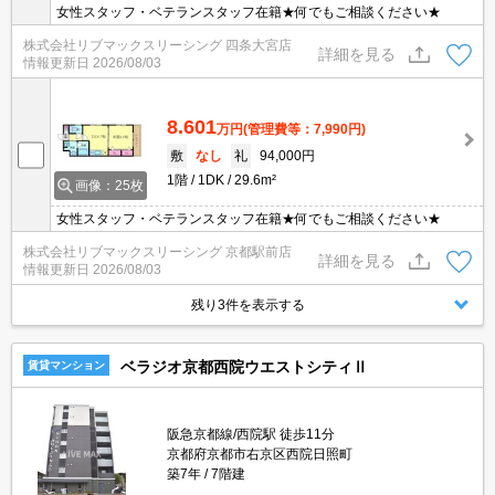
女性スタッフ・ベテランスタッフ在籍★何でもご相談ください★
株式会社リブマックスリーシング 四条大宮店
詳細を見る
情報更新日
2026/08/03
8.601
万円
(管理費等：7,990円)
敷
なし
礼
94,000円
1階
1DK
29.6m²
画像：25枚
女性スタッフ・ベテランスタッフ在籍★何でもご相談ください★
株式会社リブマックスリーシング 京都駅前店
詳細を見る
情報更新日
2026/08/03
残り3件を表示する
ベラジオ京都西院ウエストシティⅡ
賃貸マンション
阪急京都線/西院駅 徒歩11分
京都府京都市右京区西院日照町
築7年
7階建