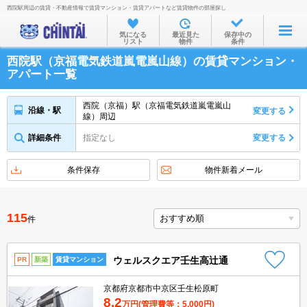
西院駅周辺の賃貸・不動産情報で賃貸マンション・賃貸アパートなど賃貸物件の部屋探し
お部屋を探す
気になる
最近見た
保存中の
リスト
物件
条件
沿線・駅から
西院駅（京福電気鉄道嵐電嵐山線）の賃貸マンション・
住所から
アパート一覧
家賃相場から
西院（京福）駅（京福電気鉄道嵐電嵐山
沿線・駅
変更する
線）周辺
通勤通学時間から
詳細条件
指定なし
変更する
物件特集から
不動産会社から
条件保存
物件新着メール
TOP
115
件
ウェルスクエア壬生高辻通
PR
新築
賃貸マンション
京都府京都市中京区壬生松原町
8.2
万円
(管理費等：5,000円)