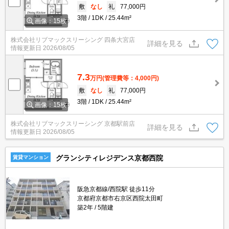
敷
なし
礼
77,000円
3階
1DK
25.44m²
画像：15枚
株式会社リブマックスリーシング 四条大宮店
詳細を見る
情報更新日
2026/08/05
7.3
万円
(管理費等：4,000円)
敷
なし
礼
77,000円
3階
1DK
25.44m²
画像：15枚
株式会社リブマックスリーシング 京都駅前店
詳細を見る
情報更新日
2026/08/05
グランシティレジデンス京都西院
賃貸マンション
阪急京都線/西院駅 徒歩11分
京都府京都市右京区西院太田町
築2年
5階建