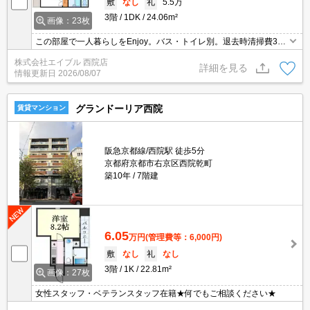
敷
なし
礼
5.5万
3階
1DK
24.06m²
画像：23枚
この部屋で一人暮らしをEnjoy。バス・トイレ別。退去時清掃費33,
000円。
株式会社エイブル 西院店
詳細を見る
情報更新日
2026/08/07
グランドーリア西院
賃貸マンション
阪急京都線/西院駅 徒歩5分
京都府京都市右京区西院乾町
築10年
7階建
6.05
万円
(管理費等：6,000円)
敷
なし
礼
なし
3階
1K
22.81m²
画像：27枚
女性スタッフ・ベテランスタッフ在籍★何でもご相談ください★