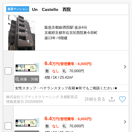
Un Castello 西院
賃貸マンション
阪急京都線/西院駅 徒歩4分
京都府京都市右京区西院東今田町
築13年
6階建
6.4
万円
(管理費等：6,000円)
敷
なし
礼
70,000円
4階
1K
25.42m²
画像：30枚
女性スタッフ・ベテランスタッフ在籍★何でもご相談ください★
株式会社リブマックスリーシング 京都駅前店
詳細を見る
情報更新日
2026/08/05
6.4
万円
(管理費等：6,000円)
敷
なし
礼
70,000円