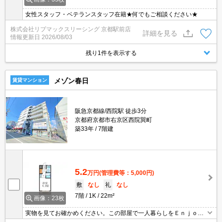
女性スタッフ・ベテランスタッフ在籍★何でもご相談ください★
株式会社リブマックスリーシング 京都駅前店
詳細を見る
情報更新日
2026/08/03
残り1件を表示する
メゾン春日
賃貸マンション
阪急京都線/西院駅 徒歩3分
京都府京都市右京区西院巽町
築33年
7階建
5.2
万円
(管理費等：5,000円)
敷
なし
礼
なし
7階
1K
22m²
画像：23枚
実物を見てお確かめください。この部屋で一人暮らしをＥｎｊｏ
ｙ。オートロック。TVインターホン付き。インターネット無料。