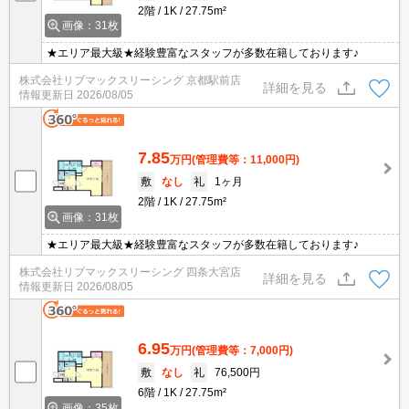
2階
1K
27.75m²
画像：31枚
★エリア最大級★経験豊富なスタッフが多数在籍しております♪
株式会社リブマックスリーシング 京都駅前店
詳細を見る
情報更新日
2026/08/05
7.85
万円
(管理費等：11,000円)
敷
なし
礼
1ヶ月
2階
1K
27.75m²
画像：31枚
★エリア最大級★経験豊富なスタッフが多数在籍しております♪
株式会社リブマックスリーシング 四条大宮店
詳細を見る
情報更新日
2026/08/05
6.95
万円
(管理費等：7,000円)
敷
なし
礼
76,500円
6階
1K
27.75m²
画像：35枚