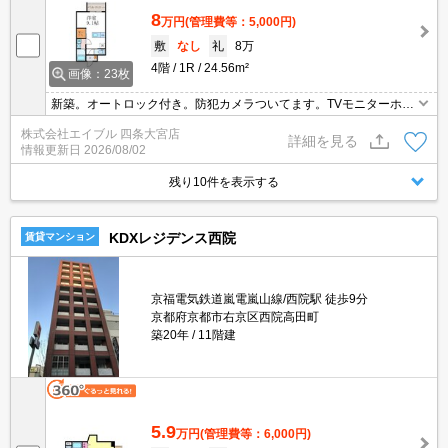
8
万円
(管理費等：5,000円)
敷
なし
礼
8万
4階
1R
24.56m²
画像：23枚
新築。オートロック付き。防犯カメラついてます。TVモニターホン
有。24時間換気システム。インターネット無料。バス・トイレ別。
株式会社エイブル 四条大宮店
独立洗面台が便利。敷金なし。ウォークインクローゼット付き。
詳細を見る
情報更新日
2026/08/02
残り10件を表示する
KDXレジデンス西院
賃貸マンション
京福電気鉄道嵐電嵐山線/西院駅 徒歩9分
京都府京都市右京区西院高田町
築20年
11階建
5.9
万円
(管理費等：6,000円)