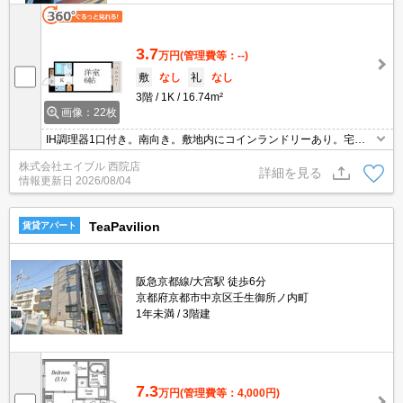
3.7
万円
(管理費等：--)
敷
なし
礼
なし
3階
1K
16.74m²
画像：22枚
IH調理器1口付き。南向き。敷地内にコインランドリーあり。宅配
ボックスあり。防犯カメラついてます。退去時、ルームクリーニン
株式会社エイブル 西院店
グ料金27,500円。エレベーターあり。オートロック。
詳細を見る
情報更新日
2026/08/04
TeaPavilion
賃貸アパート
阪急京都線/大宮駅 徒歩6分
京都府京都市中京区壬生御所ノ内町
1年未満
3階建
7.3
万円
(管理費等：4,000円)