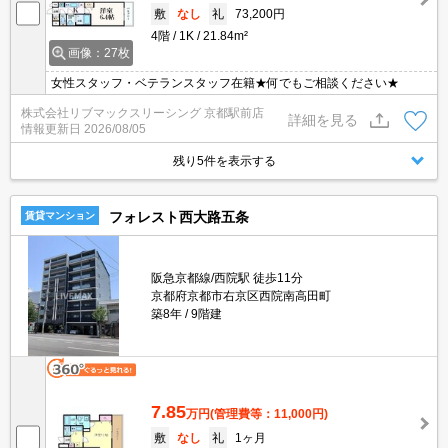
敷
なし
礼
73,200円
4階
1K
21.84m²
画像：27枚
女性スタッフ・ベテランスタッフ在籍★何でもご相談ください★
株式会社リブマックスリーシング 京都駅前店
詳細を見る
情報更新日
2026/08/05
残り5件を表示する
フォレスト西大路五条
賃貸マンション
阪急京都線/西院駅 徒歩11分
京都府京都市右京区西院南高田町
築8年
9階建
7.85
万円
(管理費等：11,000円)
敷
なし
礼
1ヶ月