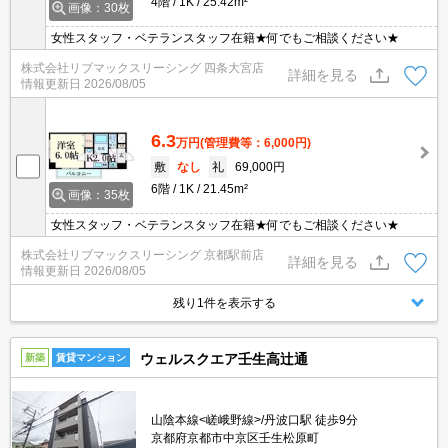
4階
1K
25.42m²
画像：30枚
女性スタッフ・ベテランスタッフ在籍★何でもご相談ください★
株式会社リブマックスリーシング 四条大宮店
詳細を見る
情報更新日
2026/08/05
6.3
万円
(管理費等：6,000円)
敷
なし
礼
69,000円
6階
1K
21.45m²
画像：35枚
女性スタッフ・ベテランスタッフ在籍★何でもご相談ください★
株式会社リブマックスリーシング 京都駅前店
詳細を見る
情報更新日
2026/08/05
残り1件を表示する
ウェルスクエア壬生高辻通
新築
賃貸マンション
山陰本線<嵯峨野線>/丹波口駅 徒歩9分
京都府京都市中京区壬生松原町