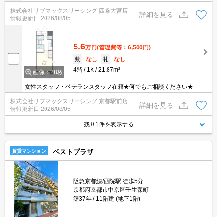
株式会社リブマックスリーシング 四条大宮店
詳細を見る
情報更新日
2026/08/05
5.6
万円
(管理費等：6,500円)
敷
なし
礼
なし
4階
1K
21.87m²
画像：28枚
女性スタッフ・ベテランスタッフ在籍★何でもご相談ください★
株式会社リブマックスリーシング 京都駅前店
詳細を見る
情報更新日
2026/08/05
残り1件を表示する
ベストプラザ
賃貸マンション
阪急京都線/西院駅 徒歩5分
京都府京都市中京区壬生森町
築37年
11階建 (地下1階)