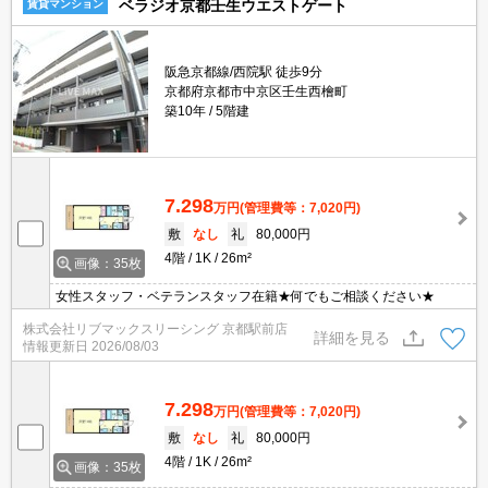
ベラジオ京都壬生ウエストゲート
賃貸マンション
阪急京都線/西院駅 徒歩9分
京都府京都市中京区壬生西檜町
築10年
5階建
7.298
万円
(管理費等：7,020円)
敷
なし
礼
80,000円
4階
1K
26m²
画像：35枚
女性スタッフ・ベテランスタッフ在籍★何でもご相談ください★
株式会社リブマックスリーシング 京都駅前店
詳細を見る
情報更新日
2026/08/03
7.298
万円
(管理費等：7,020円)
敷
なし
礼
80,000円
4階
1K
26m²
画像：35枚