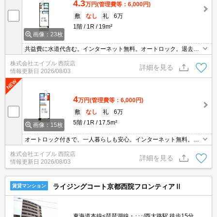
4.3
万円
(管理費等：6,000円)
敷
なし
礼
6万
1階
1R
19m²
画像：23枚
共益費に水道代含む。インターネット無料。オートロック。退去時
清掃費16,500円。オートロックではじめての一人暮らしも安心でし
株式会社エイブル 西院店
ょ。生活便利な立地です。お問い合わせお待ちしております。
詳細を見る
情報更新日
2026/08/03
4
万円
(管理費等：6,000円)
敷
なし
礼
6万
5階
1R
17.5m²
画像：15枚
オートロック付きで、一人暮らしも安心。インターネット無料。退
去時清掃費16,500円。共益費に水道代含む。バイク置き場あり。
株式会社エイブル 西院店
詳細を見る
情報更新日
2026/08/03
ライジングコート京都西院フロンティアⅡ
賃貸マンション
東海道本線<琵琶湖線・･･･/西大路駅 徒歩15分