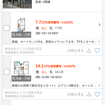
新築
4階建
7.7
万円
(管理費等：5,000円)
敷
なし
礼
7.7万
1階
1R
24.56m²
画像：23枚
新築。オートロック付き。防犯カメラついてます。TVモニターホン
有。24時間換気システム。インターネット無料。バス・トイレ別。
株式会社エイブル 四条大宮店
独立洗面台が便利。敷金なし。ウォークインクローゼット付き。
詳細を見る
情報更新日
2026/08/02
14.1
万円
(管理費等：8,000円)
敷
なし
礼
14.1万
4階
2LDK
50.92m²
画像：23枚
新築のお部屋で新生活をスタート!。エアコン3基付き。オートロッ
ク。宅配ボックスあり。防犯カメラついてます。インターネット無
株式会社エイブル 四条大宮店
料。最上階。南向き。
詳細を見る
情報更新日
2026/08/02