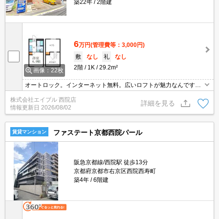
築22年
2階建
6
万円
(管理費等：3,000円)
敷
なし
礼
なし
2階
1K
29.2m²
画像：22枚
オートロック。インターネット無料。広いロフトが魅力なんです。
敷金・礼金なし。オートロックではじめての一人暮らしも安心でし
株式会社エイブル 西院店
ょ。退去時清掃費33,000円。
詳細を見る
情報更新日
2026/08/02
ファステート京都西院パール
賃貸マンション
阪急京都線/西院駅 徒歩13分
京都府京都市右京区西院西寿町
築4年
6階建