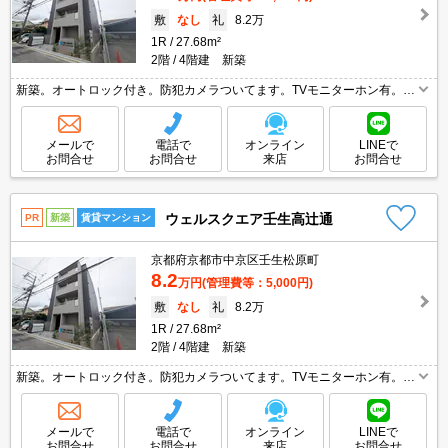
敷
なし
礼
8.2万
1R
27.68m²
2階
4階建 新築
新築。オートロック付き。防犯カメラついてます。TVモニターホン有。24
時間換気システム。インターネット無料。バス・トイレ別。独立洗面台が
便利。敷金なし。ウォークインクローゼット付き。
メールで
電話で
オンライン
LINEで
お問合せ
お問合せ
来店
お問合せ
ウェルスクエア壬生高辻通
PR
新築
賃貸マンション
京都府京都市中京区壬生松原町
8.2
万円
(管理費等：5,000円)
敷
なし
礼
8.2万
1R
27.68m²
2階
4階建 新築
新築。オートロック付き。防犯カメラついてます。TVモニターホン有。24
時間換気システム。インターネット無料。バス・トイレ別。独立洗面台が
便利。敷金なし。ウォークインクローゼット付き。
メールで
電話で
オンライン
LINEで
お問合せ
お問合せ
来店
お問合せ