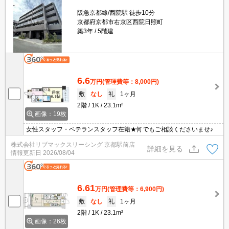
阪急京都線/西院駅 徒歩10分
京都府京都市右京区西院日照町
築3年
5階建
6.6
万円
(管理費等：8,000円)
敷
なし
礼
1ヶ月
2階
1K
23.1m²
画像：19枚
女性スタッフ・ベテランスタッフ在籍★何でもご相談くださいませ♪
株式会社リブマックスリーシング 京都駅前店
詳細を見る
情報更新日
2026/08/04
6.61
万円
(管理費等：6,900円)
敷
なし
礼
1ヶ月
2階
1K
23.1m²
画像：26枚