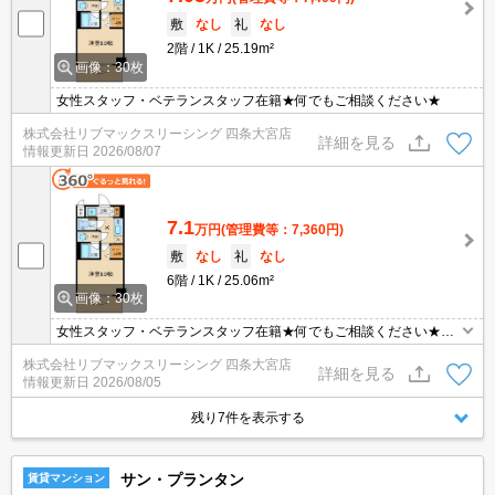
敷
なし
礼
なし
2階
1K
25.19m²
画像：30枚
女性スタッフ・ベテランスタッフ在籍★何でもご相談ください★
株式会社リブマックスリーシング 四条大宮店
詳細を見る
情報更新日
2026/08/07
7.1
万円
(管理費等：7,360円)
敷
なし
礼
なし
6階
1K
25.06m²
画像：30枚
女性スタッフ・ベテランスタッフ在籍★何でもご相談ください★阪
急西院駅徒歩圏内の分譲マンションです♪
株式会社リブマックスリーシング 四条大宮店
詳細を見る
情報更新日
2026/08/05
残り7件を表示する
サン・プランタン
賃貸マンション