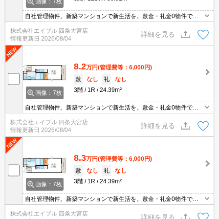
画像：7枚
自社管理物件。新築マンションで新生活を。敷金・礼金0物件で
す!。高速インターネット無料。光ファイバー対応。オートロック。I
株式会社エイブル 四条大宮店
H調理器2口付き。温水洗浄便座付き。独立洗面台が便利。商店街へ
詳細を見る
情報更新日
2026/08/04
195m。
8.2
万円
(管理費等：6,000円)
敷
なし
礼
なし
3階
1R
24.39m²
画像：7枚
自社管理物件。新築マンションで新生活を。敷金・礼金0物件で
す!。高速インターネット無料。光ファイバー対応。オートロック。
株式会社エイブル 四条大宮店
温水洗浄便座付き。IH調理器2口付き。独立洗面台が便利。商店街
詳細を見る
情報更新日
2026/08/04
へ195m。
8.3
万円
(管理費等：6,000円)
敷
なし
礼
なし
3階
1R
24.39m²
画像：7枚
自社管理物件。新築マンションで新生活を。敷金・礼金0物件で
す!。高速インターネット無料。光ファイバー対応。オートロック。
株式会社エイブル 四条大宮店
温水洗浄便座付き。独立洗面台が便利。IH調理器2口付き。商店街
詳細を見る