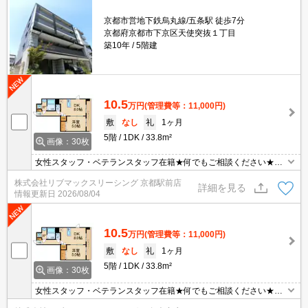
京都市営地下鉄烏丸線/五条駅 徒歩7分
京都府京都市下京区天使突抜１丁目
築10年
5階建
10.5
万円
(管理費等：11,000円)
敷
なし
礼
1ヶ月
5階
1DK
33.8m²
画像：30枚
女性スタッフ・ベテランスタッフ在籍★何でもご相談ください★当
社管理の家具家電付き物件★
株式会社リブマックスリーシング 京都駅前店
詳細を見る
情報更新日
2026/08/04
10.5
万円
(管理費等：11,000円)
敷
なし
礼
1ヶ月
5階
1DK
33.8m²
画像：30枚
女性スタッフ・ベテランスタッフ在籍★何でもご相談ください★当
社管理の家具家電付き物件★