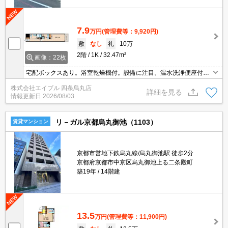
7.9
万円
(管理費等：9,920円)
敷
なし
礼
10万
2階
1K
32.47m²
画像：22枚
宅配ボックスあり。浴室乾燥機付。設備に注目。温水洗浄便座付
き。シューズボックス付き。オートロック・エレベーター付RCマン
株式会社エイブル 四条烏丸店
ション!。更新料なし。
詳細を見る
情報更新日
2026/08/03
リ－ガル京都烏丸御池（1103）
賃貸マンション
京都市営地下鉄烏丸線/烏丸御池駅 徒歩2分
京都府京都市中京区烏丸御池上る二条殿町
築19年
14階建
13.5
万円
(管理費等：11,900円)