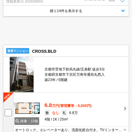
情報更新日
2026/08/04
へ195m。
残り14件を表示する
CROSS.BLD
賃貸マンション
京都市営地下鉄烏丸線/五条駅 徒歩3分
京都府京都市下京区万寿寺通烏丸西入
築23年
5階建
6.8
万円
(管理費等：6,000円)
敷
なし
礼
6.8万
4階
1K
25m²
画像：10枚
オートロック。エレベーターあり。洗面化粧台付き。TVインターホ