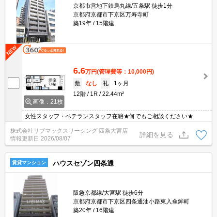
京都市営地下鉄烏丸線/五条駅 徒歩1分
京都府京都市下京区万寿寺町
築19年
15階建
6.6
万円
(管理費等：10,000円)
敷
なし
礼
1ヶ月
12階
1R
22.44m²
画像：21枚
女性スタッフ・ベテランスタッフ在籍★何でもご相談ください★
株式会社リブマックスリーシング 四条大宮店
詳細を見る
情報更新日
2026/08/07
ハウスセゾン四条通
賃貸マンション
阪急京都線/大宮駅 徒歩6分
京都府京都市下京区四条通油小路東入傘鉾町
築20年
16階建