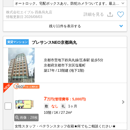
オートロック。宅配ボックスあり。防犯カメラついてます。最上
階。買い物便利な立地ですよ～!!。駐車場(原付)1,650円/月。
株式会社エイブル 四条烏丸店
詳細を見る
情報更新日
2026/08/03
残り11件を表示する
プレサンスNEO京都烏丸
賃貸マンション
京都市営地下鉄烏丸線/五条駅 徒歩5分
京都府京都市下京区塩竈町
築17年
13階建 (地下1階)
7
万円
(管理費等：5,000円)
敷
なし
礼
1ヶ月
10階
1K
27.2m²
画像：28枚
女性スタッフ・ベテランスタッフ在籍★何でもご相談ください★