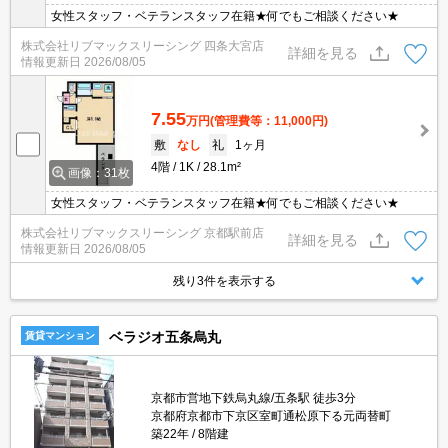
女性スタッフ・ベテランスタッフ在籍★何でもご相談ください★
株式会社リブマックスリーシング 四条大宮店
詳細を見る
情報更新日
2026/08/05
7.55
万円
(管理費等：11,000円)
敷
なし
礼
1ヶ月
4階
1K
28.1m²
画像：31枚
女性スタッフ・ベテランスタッフ在籍★何でもご相談ください★
株式会社リブマックスリーシング 京都駅前店
詳細を見る
情報更新日
2026/08/05
残り3件を表示する
ベラジオ五条烏丸
賃貸マンション
京都市営地下鉄烏丸線/五条駅 徒歩3分
京都府京都市下京区室町通松原下る元両替町
築22年
8階建