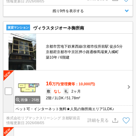
情報更新日
2026/08/05
残り9件を表示する
ヴィラスタジオーネ御所南
賃貸マンション
京都市営地下鉄東西線/京都市役所前駅 徒歩5分
京都府京都市中京区押小路通柳馬場東入橘町
築10年
6階建
16
万円
(管理費等：10,000円)
敷
なし
礼
2ヶ月
2階
1LDK
51.78m²
画像：26枚
ペット可・インターネット無料★人気の御所南エリア1LDK♪
株式会社リブマックスリーシング 京都駅前店
詳細を見る
情報更新日
2026/08/05