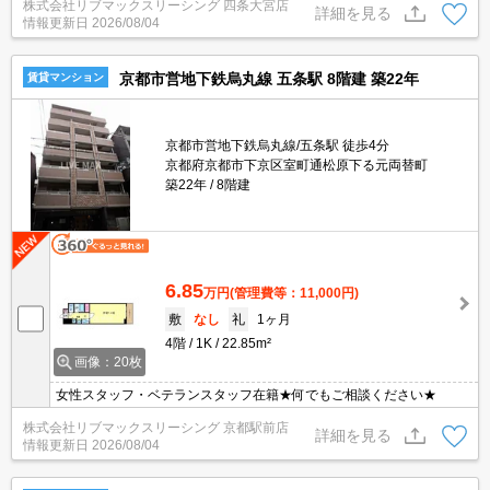
株式会社リブマックスリーシング 四条大宮店
詳細を見る
情報更新日
2026/08/04
京都市営地下鉄烏丸線 五条駅 8階建 築22年
賃貸マンション
京都市営地下鉄烏丸線/五条駅 徒歩4分
京都府京都市下京区室町通松原下る元両替町
築22年
8階建
6.85
万円
(管理費等：11,000円)
敷
なし
礼
1ヶ月
4階
1K
22.85m²
画像：20枚
女性スタッフ・ベテランスタッフ在籍★何でもご相談ください★
株式会社リブマックスリーシング 京都駅前店
詳細を見る
情報更新日
2026/08/04