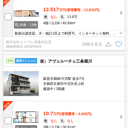
12.517
万円
(管理費等：13,830円)
敷
なし
礼
13.9万
4階
1LDK
40.69m²
画像：19枚
新築分譲賃貸。犬・猫計1匹まで飼育可。インターネット無料。宅
配ボックスあり。浴室換気乾燥式。洗面化粧台付き。システムキッ
株式会社エイブル 四条烏丸店
チン。エアコン2基付き。TVインターホン付き。オートロック。エ
詳細を見る
情報更新日
2026/08/04
レベーターあり。
仮）アヴェルーチェ三条堀川
新築
賃貸マンション
阪急京都線/大宮駅 徒歩7分
京都府京都市中京区岩上町
建築中
3階建
10.7
万円
(管理費等：6,000円)
敷
なし
礼
なし
3階
1LDK
30.91m²