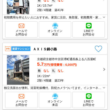
敷
なし
礼
なし
1K
15.7m²
2階
4階建 築41年
初期費用を抑えたい人におすすめ。家賃に注目。角部屋。初期費用・家賃
カード払い可。防犯カメラついてます。光ファイバー対応。インターネッ
ト無料。画像の家具小物家電はCGであり付いていません。
メールで
オンライン
LINEで
お問合せ
来店
お問合せ
ＡＸＩＳ錦小路
PR
賃貸マンション
京都府京都市中京区堺町通四条上る八百屋町
5.7
万円
(管理費等：6,000円)
敷
なし
礼
なし
1K
22m²
2階
4階建 築23年
独立洗面台が便利。浴室乾燥機付。防犯カメラついてます。インターネッ
ト無料。エレベーターあり。角部屋。オートロック付きで、一人暮らしも
安心。当店のみの専属専任物件。敷金・礼金0物件です!。
メールで
オンライン
LINEで
お問合せ
来店
お問合せ