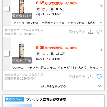
8.65
万円
(管理費等：8,000円)
敷
なし
礼
8.65万
4階
1DK
33.16m²
画像：18枚
TVインターホン付き。宅配ボックスあり。エアコン付き。室内洗濯
機置場。オートロック付き。エレベーターあり。システムキッチ
株式会社エイブル 四条烏丸店
ン。2口ガスコンロ付。
詳細を見る
情報更新日
2026/08/04
9.05
万円
(管理費等：8,000円)
敷
なし
礼
18.1万
8階
1DK
33.16m²
画像：15枚
システムキッチンをお好みの方に。クローゼットが大きく、たっぷ
り収納がうれしいね。エアコン付き。オートロック付き。宅配ボッ
株式会社エイブル 四条烏丸店
クスあり。TVインターホン付き。
詳細を見る
情報更新日
2026/08/04
残り8件を表示する
プレサンス京都天使突抜奏
賃貸マンション