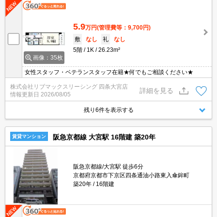
5.9
万円
(管理費等：9,700円)
敷
なし
礼
なし
5階
1K
26.23m²
画像：35枚
女性スタッフ・ベテランスタッフ在籍★何でもご相談ください★
株式会社リブマックスリーシング 四条大宮店
詳細を見る
情報更新日
2026/08/05
残り6件を表示する
阪急京都線 大宮駅 16階建 築20年
賃貸マンション
阪急京都線/大宮駅 徒歩6分
京都府京都市下京区四条通油小路東入傘鉾町
築20年
16階建