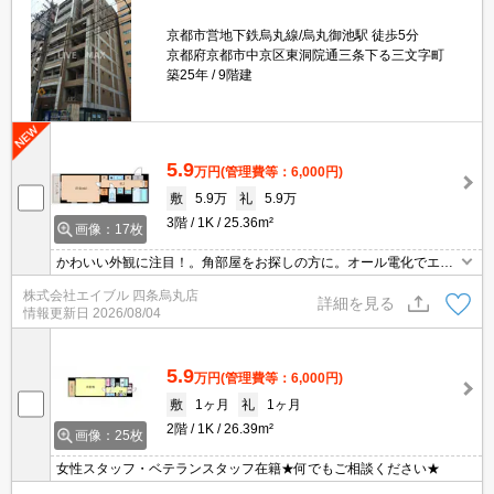
京都市営地下鉄烏丸線/烏丸御池駅 徒歩5分
京都府京都市中京区東洞院通三条下る三文字町
築25年
9階建
5.9
万円
(管理費等：6,000円)
敷
5.9万
礼
5.9万
3階
1K
25.36m²
画像：17枚
かわいい外観に注目！。角部屋をお探しの方に。オール電化でエコ
生活。オートロック。エレベーターあり。インターネット接続設備
株式会社エイブル 四条烏丸店
あり。エアコン1基付き。室内に洗濯機置場あり。洗面化粧台付
詳細を見る
情報更新日
2026/08/04
き。
5.9
万円
(管理費等：6,000円)
敷
1ヶ月
礼
1ヶ月
2階
1K
26.39m²
画像：25枚
女性スタッフ・ベテランスタッフ在籍★何でもご相談ください★