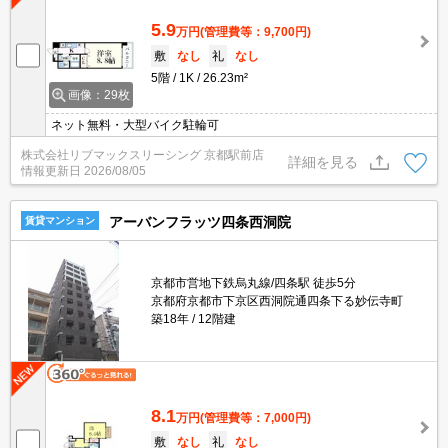
5.9
万円
(管理費等：9,700円)
敷
なし
礼
なし
5階
1K
26.23m²
画像：29枚
ネット無料・大型バイク駐輪可
株式会社リブマックスリーシング 京都駅前店
詳細を見る
情報更新日
2026/08/05
アーバンフラッツ四条西洞院
賃貸マンション
京都市営地下鉄烏丸線/四条駅 徒歩5分
京都府京都市下京区西洞院通四条下る妙伝寺町
築18年
12階建
8.1
万円
(管理費等：7,000円)
敷
なし
礼
なし