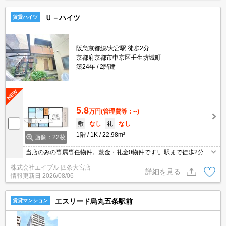
Ｕ－ハイツ
賃貸ハイツ
阪急京都線/大宮駅 徒歩2分
京都府京都市中京区壬生坊城町
築24年
2階建
5.8
万円
(管理費等：--)
敷
なし
礼
なし
1階
1K
22.98m²
画像：22枚
当店のみの専属専任物件。敷金・礼金0物件です!。駅まで徒歩2分圏
内!。インターネット無料。2口ガスコンロ付。独立洗面台が便利。T
株式会社エイブル 四条大宮店
Vインターホン付き。屋根付駐輪場。
詳細を見る
情報更新日
2026/08/06
エスリード烏丸五条駅前
賃貸マンション