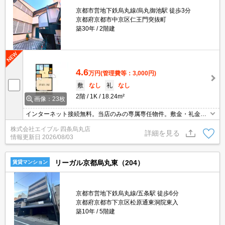
京都市営地下鉄烏丸線/烏丸御池駅 徒歩3分
京都府京都市中京区仁王門突抜町
築30年
2階建
4.6
万円
(管理費等：3,000円)
敷
なし
礼
なし
2階
1K
18.24m²
画像：23枚
インターネット接続無料。当店のみの専属専任物件。敷金・礼金な
し。インターネット無料。オール電化のお部屋です。南向き。最上
株式会社エイブル 四条烏丸店
階角部屋です。駅まで徒歩3分圏内!。2沿線利用可能です。シューズ
詳細を見る
情報更新日
2026/08/03
ボックス付き。
リーガル京都烏丸東（204）
賃貸マンション
京都市営地下鉄烏丸線/五条駅 徒歩6分
京都府京都市下京区松原通東洞院東入
築10年
5階建