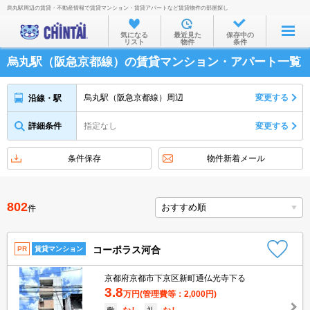
烏丸駅周辺の賃貸・不動産情報で賃貸マンション・賃貸アパートなど賃貸物件の部屋探し
お部屋を探す
気になる
最近見た
保存中の
リスト
物件
条件
沿線・駅から
烏丸駅（阪急京都線）の賃貸マンション・アパート一覧
住所から
家賃相場から
烏丸駅（阪急京都線）周辺
変更する
沿線・駅
通勤通学時間から
詳細条件
指定なし
変更する
物件特集から
条件保存
物件新着メール
不動産会社から
TOP
802
件
コーポラス河合
PR
賃貸マンション
京都府京都市下京区新町通仏光寺下る
3.8
万円
(管理費等：2,000円)