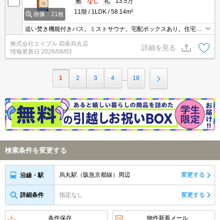
敷
なし
礼
13.5万
11階
1LDK
58.14m²
画像：21枚
追い焚き機能付きバス。ミストサウナ。宅配ボックスあり。住宅総
合保険加入要。オートロック・エレベーター付RCマンション!。
株式会社エイブル 四条烏丸店
詳細を見る
情報更新日
2026/08/03
1
2
3
4
18
…
検索条件を変更する
烏丸駅（阪急京都線）周辺
変更する
沿線・駅
詳細条件
指定なし
変更する
条件保存
物件新着メール