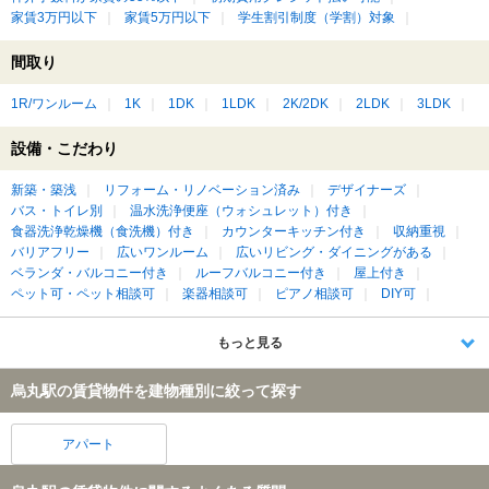
家賃3万円以下
家賃5万円以下
学生割引制度（学割）対象
間取り
1R/ワンルーム
1K
1DK
1LDK
2K/2DK
2LDK
3LDK
設備・こだわり
新築・築浅
リフォーム・リノベーション済み
デザイナーズ
バス・トイレ別
温水洗浄便座（ウォシュレット）付き
食器洗浄乾燥機（食洗機）付き
カウンターキッチン付き
収納重視
バリアフリー
広いワンルーム
広いリビング・ダイニングがある
ベランダ・バルコニー付き
ルーフバルコニー付き
屋上付き
ペット可・ペット相談可
楽器相談可
ピアノ相談可
DIY可
もっと見る
烏丸駅の賃貸物件を建物種別に絞って探す
アパート