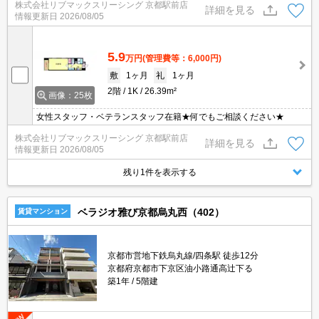
株式会社リブマックスリーシング 京都駅前店
詳細を見る
情報更新日
2026/08/05
5.9
万円
(管理費等：6,000円)
敷
1ヶ月
礼
1ヶ月
2階
1K
26.39m²
画像：25枚
女性スタッフ・ベテランスタッフ在籍★何でもご相談ください★
株式会社リブマックスリーシング 京都駅前店
詳細を見る
情報更新日
2026/08/05
残り1件を表示する
ベラジオ雅び京都烏丸西（402）
賃貸マンション
京都市営地下鉄烏丸線/四条駅 徒歩12分
京都府京都市下京区油小路通高辻下る
築1年
5階建