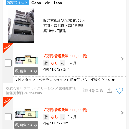
Casa de issa
賃貸マンション
阪急京都線/大宮駅 徒歩8分
京都府京都市下京区喜吉町
築19年
7階建
7
万円
(管理費等：11,000円)
敷
なし
礼
1ヶ月
4階
1K
27.2m²
画像：31枚
女性スタッフ・ベテランスタッフ在籍★何でもご相談ください★
株式会社リブマックスリーシング 京都駅前店
詳細を見る
情報更新日
2026/08/05
7
万円
(管理費等：11,000円)
敷
なし
礼
1ヶ月
4階
1K
27.2m²
画像：31枚