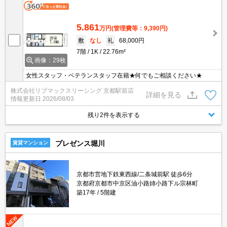
5.861
万円
(管理費等：9,390円)
敷
なし
礼
68,000円
7階
1K
22.76m²
画像：29枚
女性スタッフ・ベテランスタッフ在籍★何でもご相談ください★
株式会社リブマックスリーシング 京都駅前店
詳細を見る
情報更新日
2026/08/03
残り2件を表示する
プレゼンス堀川
賃貸マンション
京都市営地下鉄東西線/二条城前駅 徒歩6分
京都府京都市中京区油小路姉小路下ル宗林町
築17年
5階建