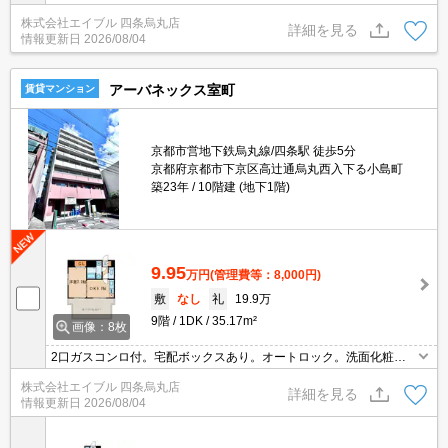
ン付き。女性限定。要火災保険。宅配ボックスあり。インターネッ
株式会社エイブル 四条烏丸店
ト無料。
詳細を見る
情報更新日
2026/08/04
アーバネックス室町
賃貸マンション
京都市営地下鉄烏丸線/四条駅 徒歩5分
京都府京都市下京区高辻通烏丸西入下る小島町
築23年
10階建 (地下1階)
9.95
万円
(管理費等：8,000円)
敷
なし
礼
19.9万
9階
1DK
35.17m²
画像：8枚
2口ガスコンロ付。宅配ボックスあり。オートロック。洗面化粧台
付き。TVインターホン付き。インターネット無料。
株式会社エイブル 四条烏丸店
詳細を見る
情報更新日
2026/08/04