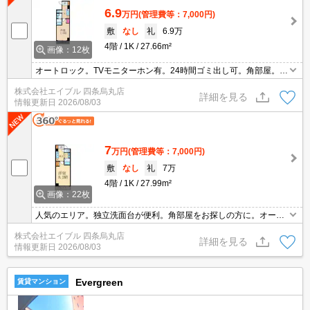
6.9
万円
(管理費等：7,000円)
敷
なし
礼
6.9万
4階
1K
27.66m²
画像：12枚
オートロック。TVモニターホン有。24時間ゴミ出し可。角部屋。鉄
筋コンクリート造。エレベーターあり。3沿線利用可能です。
株式会社エイブル 四条烏丸店
詳細を見る
情報更新日
2026/08/03
7
万円
(管理費等：7,000円)
敷
なし
礼
7万
4階
1K
27.99m²
画像：22枚
人気のエリア。独立洗面台が便利。角部屋をお探しの方に。オート
ロック。エレベーターあり。24時間ゴミ出し可。TVインターホン付
株式会社エイブル 四条烏丸店
き。シューズボックス付き。角部屋。鉄筋コンクリート造。
詳細を見る
情報更新日
2026/08/03
Evergreen
賃貸マンション