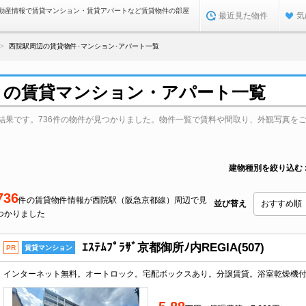
動産情報で賃貸マンション・賃貸アパートなど賃貸物件の部屋
最近見た物件
気
西院駅周辺の賃貸物件･マンション･アパート一覧
）の賃貸マンション・アパート一覧
結果です。736件の物件が見つかりました。物件一覧で賃料や間取り、外観写真を
建物種別を絞り込む
736
件の賃貸物件情報が西院駅（阪急京都線）周辺で見
並び替え
つかりました
ｴｽﾃﾑﾌﾟﾗｻﾞ京都御所ﾉ内REGIA(507)
PR
賃貸マンション