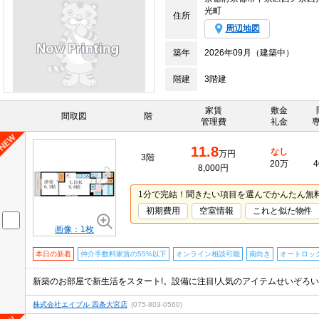
光町
住所
周辺地図
築年
2026年09月（建築中）
階建
3階建
家賃
敷金
間取図
階
管理費
礼金
11.8
なし
万円
3階
20万
4
8,000円
1分で完結！聞きたい項目を選んでかんたん無
初期費用
空室情報
これと似た物件
画像：1枚
本日の新着
仲介手数料家賃の55%以下
オンライン相談可能
南向き
オートロッ
株式会社エイブル 四条大宮店
(075-803-0560)