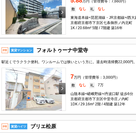
5.88
万円（管理費等：7,660円）
なし
なし
敷
礼
東海道本線<琵琶湖線・JR京都線>/西大
京都府京都市下京区七条御所ノ内北町
1K / 20.68m² 5階 / 7階建 築16年
フォルトゥーナ中堂寺
PR
賃貸マンション
7
万円（管理費等：3,000円）
なし
7万
敷
礼
山陰本線<嵯峨野線>/丹波口駅 徒歩6分
京都府京都市下京区中堂寺庄ノ内町
1DK / 29.16m² 2階 / 4階建 築12年
ブリエ松原
PR
賃貸ハイツ