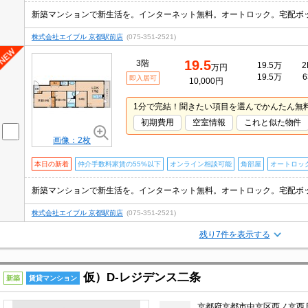
株式会社エイブル 京都駅前店
(075-351-2521)
19.5
3階
19.5万
2
万円
19.5万
6
即入居可
10,000円
1分で完結！聞きたい項目を選んでかんたん無
初期費用
空室情報
これと似た物件
画像：2枚
本日の新着
仲介手数料家賃の55%以下
オンライン相談可能
角部屋
オートロッ
株式会社エイブル 京都駅前店
(075-351-2521)
残り7件を表示する
仮）D-レジデンス二条
新築
賃貸マンション
京都府京都市中京区西ノ京西