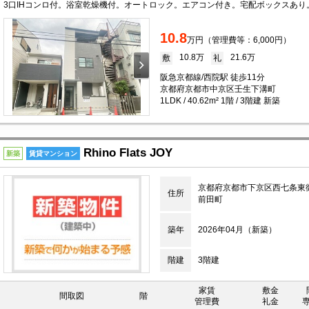
10.8
万円（管理費等：6,000円）
10.8万
21.6万
敷
礼
阪急京都線/西院駅 徒歩11分
京都府京都市中京区壬生下溝町
1LDK / 40.62m² 1階 / 3階建 新築
Rhino Flats JOY
新築
賃貸マンション
京都府京都市下京区西七条東
住所
前田町
築年
2026年04月（新築）
階建
3階建
家賃
敷金
間取図
階
管理費
礼金