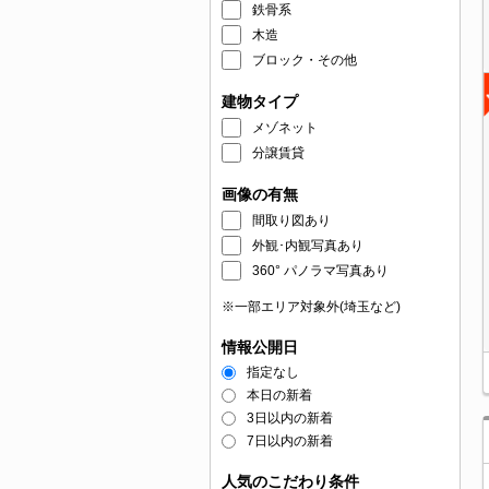
鉄骨系
木造
ブロック・その他
建物タイプ
メゾネット
分譲賃貸
画像の有無
間取り図あり
外観･内観写真あり
360° パノラマ写真あり
※一部エリア対象外(埼玉など)
情報公開日
指定なし
本日の新着
3日以内の新着
7日以内の新着
人気のこだわり条件