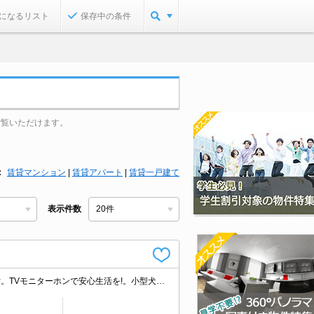
になるリスト
保存中の条件
ご覧いただけます。
賃貸マンション
|
賃貸アパート
|
賃貸一戸建て
表示件数
インターネット無料。オートロック。宅配ボックスあり。分譲賃貸。浴室乾燥機付。TVモニターホンで安心生活を!。小型犬のみ相談可。ペット飼育の場合、消臭料22,000円。