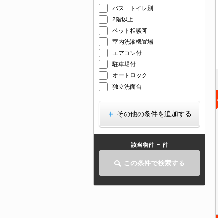
バス・トイレ別
2階以上
ペット相談可
室内洗濯機置場
エアコン付
駐車場付
オートロック
独立洗面台
その他の条件を追加する
-
該当物件
件
この条件で検索する