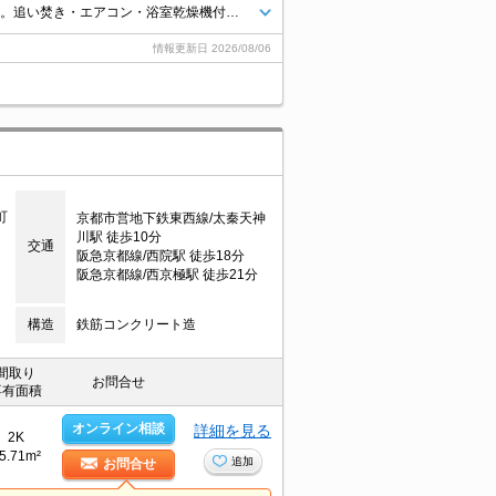
新築のお部屋で新生活をスタート!。設備に注目!人気のアイテムせいぞろい。追い焚き・エアコン・浴室乾燥機付きで設備充実!。インターネット無料。買い物便利な立地ですよ～!!。閑静な住宅街。
情報更新日
2026/08/06
町
京都市営地下鉄東西線/太秦天神
川駅 徒歩10分
交通
阪急京都線/西院駅 徒歩18分
阪急京都線/西京極駅 徒歩21分
構造
鉄筋コンクリート造
間取り
お問合せ
専有面積
オンライン相談
詳細を見る
2K
5.71m²
追加
お問合せ