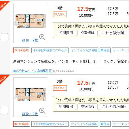
17.5
3階
17.5万
万円
17.5万
5
即入居可
10,000円
1分で完結！聞きたい項目を選んでかんたん無
初期費用
空室情報
これと似た物件
画像：2枚
本日の新着
仲介手数料家賃の55%以下
オンライン相談可能
角部屋
オートロッ
株式会社エイブル 京都駅前店
(075-351-2521)
17.5
2階
17.5万
万円
17.5万
5
即入居可
10,000円
1分で完結！聞きたい項目を選んでかんたん無
初期費用
空室情報
これと似た物件
画像：2枚
本日の新着
仲介手数料家賃の55%以下
オンライン相談可能
角部屋
オートロッ