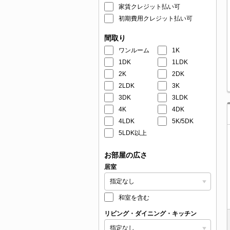
家賃クレジット払い可
初期費用クレジット払い可
間取り
ワンルーム
1K
1DK
1LDK
2K
2DK
2LDK
3K
3DK
3LDK
4K
4DK
4LDK
5K/5DK
5LDK以上
お部屋の広さ
居室
和室を含む
リビング・ダイニング・キッチン