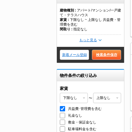
建物種別
アパート/マンション/一戸建
て・テラスハウス
家賃
下限なし ~ 上限なし 共益費・管
理費を含む
間取り
指定なし
もっと見る
新着メール登録
検索条件保存
物件条件の絞り込み
家賃
〜
共益費･管理費を含む
礼金なし
敷金・保証金なし
駐車場料金を含む