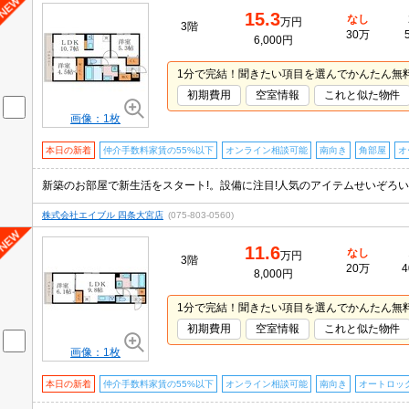
15.3
なし
万円
3階
30万
6,000円
1分で完結！聞きたい項目を選んでかんたん無
初期費用
空室情報
これと似た物件
画像：1枚
本日の新着
仲介手数料家賃の55%以下
オンライン相談可能
南向き
角部屋
オ
株式会社エイブル 四条大宮店
(075-803-0560)
11.6
なし
万円
3階
20万
4
8,000円
1分で完結！聞きたい項目を選んでかんたん無
初期費用
空室情報
これと似た物件
画像：1枚
本日の新着
仲介手数料家賃の55%以下
オンライン相談可能
南向き
オートロッ