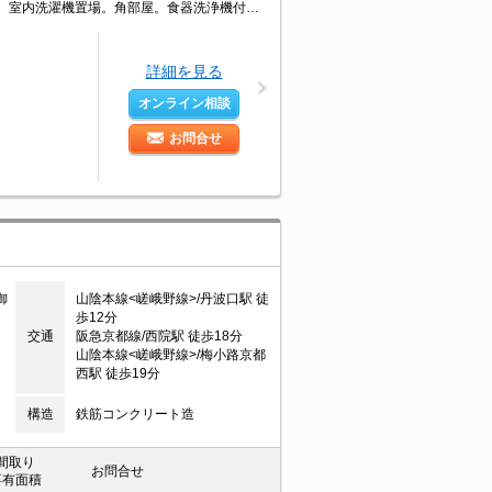
3口IHコンロ付。浴室乾燥機付。オートロック。エアコン付き。宅配ボックスあり。室内洗濯機置場。角部屋。食器洗浄機付き。TVモニターホン有。新築で新婚様におすすめ。メゾネットタイプ。
詳細を見る
オンライン相談
お問合せ
御
山陰本線<嵯峨野線>/丹波口駅 徒
歩12分
交通
阪急京都線/西院駅 徒歩18分
山陰本線<嵯峨野線>/梅小路京都
西駅 徒歩19分
構造
鉄筋コンクリート造
間取り
お問合せ
専有面積