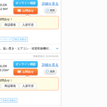
オンライン相談
詳細を見る
2LDK
52.9m²
追加
お問合せ
料問合せ！
周辺環境
入居可否
ートロック
独立洗面台
新築のお部屋で新生活をスタート!。設備に注目!人気のアイテムせいぞろい。追い焚き・エアコン・浴室乾燥機付きで設備充実!。インターネット無料。閑静な住宅街。買い物便利な立地ですよ～!!。
情報更新日
2026/08/06
オンライン相談
詳細を見る
1LDK
0.23m²
追加
お問合せ
料問合せ！
周辺環境
入居可否
ク
独立洗面台