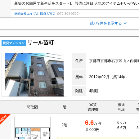
株式会社エイブル 四条大宮店
(075-803-0560)
残り9件を表示する
リール苗町
賃貸マンション
住所
京都府京都市右京区山ノ内苗
築年
2012年02月（築14年）
階建
4階建
家賃
敷金
間取図
階
管理費
礼金
6.6
6.6万
万円
2階
6.6万
3
5,000円