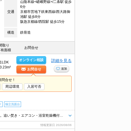
山陰本線<嵯峨野線>/二条駅 徒歩
6分
交通
京都市営地下鉄東西線/西大路御
池駅 徒歩8分
阪急京都線/西院駅 徒歩15分
構造
鉄骨造
間取り
お問合せ
専有面積
オンライン相談
詳細を見る
1LDK
0.23m²
追加
お問合せ
料問合せ！
周辺環境
入居可否
ク
独立洗面台
新築のお部屋で新生活をスタート!。設備に注目!人気のアイテムせいぞろい。追い焚き・エアコン・浴室乾燥機付きで設備充実!。インターネット無料。買い物便利な立地ですよ～!!。閑静な住宅街。
情報更新日
2026/08/06