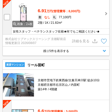
6.91
万円
(管理費等：8,000円)
敷
なし
礼
77,100円
2階
1K
21.82m²
画像：24枚
女性スタッフ・ベテランスタッフ在籍★何でもご相談ください★
株式会社リブマックスリーシング 京都駅前店
詳細を見る
情報更新日
2026/08/07
残り5件を表示する
リール苗町
賃貸マンション
京都市営地下鉄東西線/太秦天神川駅 徒歩10分
京都府京都市右京区山ノ内苗町
築14年
4階建
6.6
万円
(管理費等：5,000円)