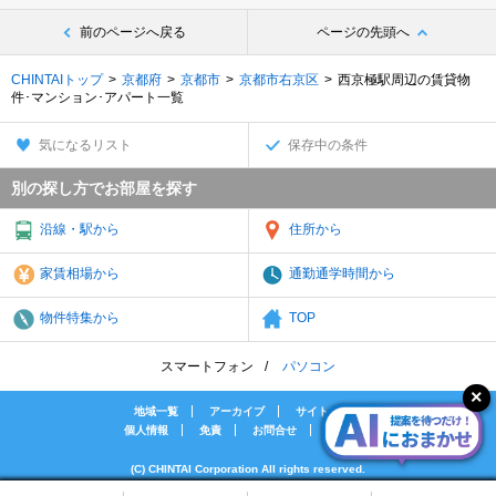
前のページへ戻る
ページの先頭へ
CHINTAIトップ
京都府
京都市
京都市右京区
西京極駅周辺の賃貸物
件･マンション･アパート一覧
気になるリスト
保存中の条件
別の探し方でお部屋を探す
沿線・駅から
住所から
家賃相場から
通勤通学時間から
物件特集から
TOP
スマートフォン
パソコン
地域一覧
アーカイブ
サイトマップ
個人情報
免責
お問合せ
会社案内
(C) CHINTAI Corporation All rights reserved.