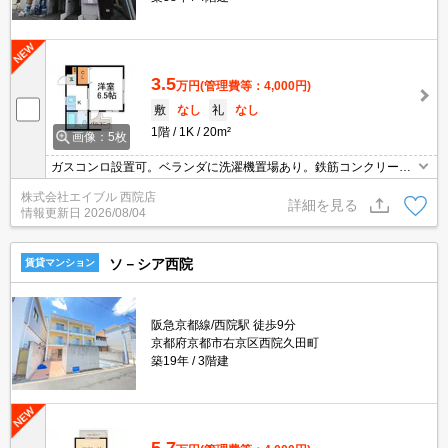
3.5
万円
(管理費等：4,000円)
敷
なし
礼
なし
1階
1K
20m²
画像：5枚
ガスコンロ設置可。ベランダに洗濯機置場あり。鉄筋コンクリート
造りのマンションです。敷金・礼金なし。初期費用を抑えたい人に
株式会社エイブル 西院店
おすすめ。ぜひお問い合わせください!。
詳細を見る
情報更新日
2026/08/04
ソ－シア西院
賃貸マンション
阪急京都線/西院駅 徒歩9分
京都府京都市右京区西院久田町
築19年
3階建
5.7