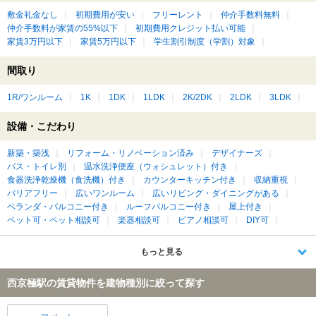
敷金礼金なし
初期費用が安い
フリーレント
仲介手数料無料
仲介手数料が家賃の55%以下
初期費用クレジット払い可能
家賃3万円以下
家賃5万円以下
学生割引制度（学割）対象
間取り
1R/ワンルーム
1K
1DK
1LDK
2K/2DK
2LDK
3LDK
設備・こだわり
新築・築浅
リフォーム・リノベーション済み
デザイナーズ
バス・トイレ別
温水洗浄便座（ウォシュレット）付き
食器洗浄乾燥機（食洗機）付き
カウンターキッチン付き
収納重視
バリアフリー
広いワンルーム
広いリビング・ダイニングがある
ベランダ・バルコニー付き
ルーフバルコニー付き
屋上付き
ペット可・ペット相談可
楽器相談可
ピアノ相談可
DIY可
もっと見る
西京極駅の賃貸物件を建物種別に絞って探す