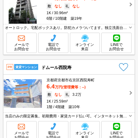
敷
なし
礼
なし
1K
30.96m²
6階
10階建 築19年
オートロック。宅配ボックスあり。防犯カメラついてます。独立洗面台が
便利。浴室乾燥機付。TVモニターホンで安心生活を!。
メールで
電話で
オンライン
LINEで
お問合せ
お問合せ
来店
お問合せ
ドムール西院寿
PR
賃貸マンション
京都府京都市右京区西院寿町
6.4
万円
(管理費等：--)
敷
なし
礼
3.2万
1K
25.59m²
1階
4階建 築10年
当店のみの限定募集。初期費用・家賃カード払い可。インターネット無
料。全館禁煙。オートロック・エレベーター付RCマンション!。オンライ
ン申込対応可。宅配ボックスあり。
メールで
電話で
オンライン
LINEで
お問合せ
お問合せ
来店
お問合せ