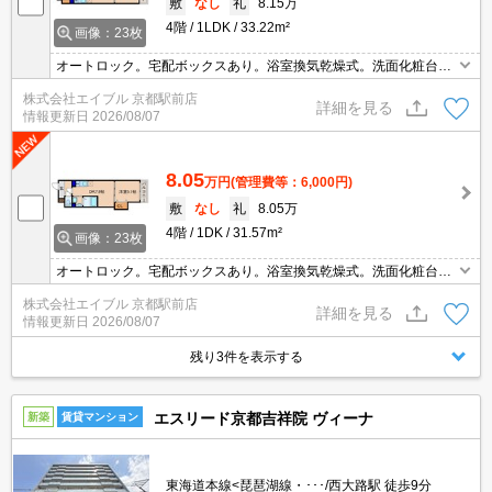
敷
なし
礼
8.15万
4階
1LDK
33.22m²
画像：23枚
オートロック。宅配ボックスあり。浴室換気乾燥式。洗面化粧台付
き。温水洗浄便座付き。システムキッチン。TVインターホン付き。
株式会社エイブル 京都駅前店
インターネット無料。二人入居可。
詳細を見る
情報更新日
2026/08/07
8.05
万円
(管理費等：6,000円)
敷
なし
礼
8.05万
4階
1DK
31.57m²
画像：23枚
オートロック。宅配ボックスあり。浴室換気乾燥式。洗面化粧台付
き。温水洗浄便座付き。システムキッチン。TVインターホン付き。
株式会社エイブル 京都駅前店
インターネット無料。二人入居可。
詳細を見る
情報更新日
2026/08/07
残り3件を表示する
エスリード京都吉祥院 ヴィーナ
新築
賃貸マンション
東海道本線<琵琶湖線・･･･/西大路駅 徒歩9分