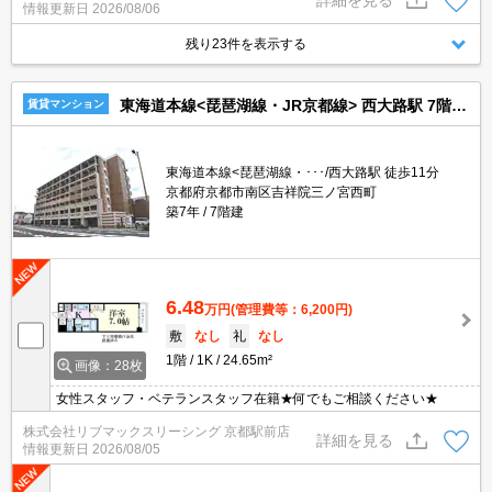
情報更新日
2026/08/06
残り23件を表示する
東海道本線<琵琶湖線・JR京都線> 西大路駅 7階建 築7年
賃貸マンション
東海道本線<琵琶湖線・･･･/西大路駅 徒歩11分
京都府京都市南区吉祥院三ノ宮西町
築7年
7階建
6.48
万円
(管理費等：6,200円)
敷
なし
礼
なし
1階
1K
24.65m²
画像：28枚
女性スタッフ・ベテランスタッフ在籍★何でもご相談ください★
株式会社リブマックスリーシング 京都駅前店
詳細を見る
情報更新日
2026/08/05