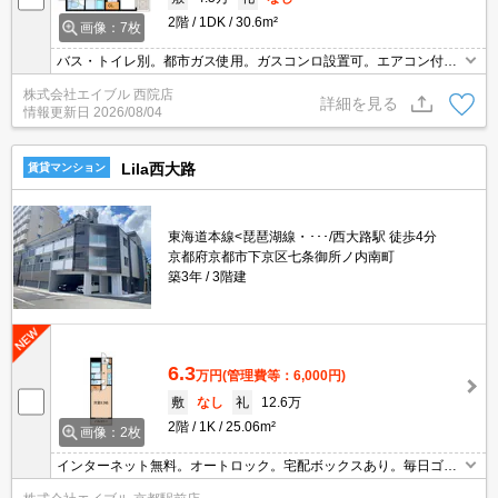
2階
1DK
30.6m²
画像：7枚
バス・トイレ別。都市ガス使用。ガスコンロ設置可。エアコン付
き。
株式会社エイブル 西院店
詳細を見る
情報更新日
2026/08/04
Lila西大路
賃貸マンション
東海道本線<琵琶湖線・･･･/西大路駅 徒歩4分
京都府京都市下京区七条御所ノ内南町
築3年
3階建
6.3
万円
(管理費等：6,000円)
敷
なし
礼
12.6万
2階
1K
25.06m²
画像：2枚
インターネット無料。オートロック。宅配ボックスあり。毎日ゴミ
出し可。浴室乾燥機付。TVモニターホン有。南向きバルコニー。退