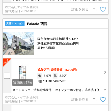
すね。宅配ボックスあり。TVインターホン付き。インターネット無
株式会社エイブル 西院店
料。宅配ボックスあり。TVインターホン付き。オートロック。
詳細を見る
情報更新日
2026/08/03
Palacio 西院
賃貸マンション
阪急京都線/西京極駅 徒歩13分
京都府京都市右京区西院西田町
築4年
3階建
8.9
万円
(管理費等：5,000円)
敷
8.9万
礼
8.9万
1階
1LDK
40.05m²
画像：17枚
オートロック。浴室乾燥機付。TVインターホン付き。温水洗浄便座
付き。インターネット無料。設備が充実していますよね。更新料な
株式会社エイブル 西院店
し。
詳細を見る
情報更新日
2026/08/03