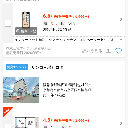
スあり。
6.8
万円
(管理費等：6,000円)
敷
なし
礼
7.4万
2階
1K
23.25m²
画像：7枚
インターネット無料。システムキッチン。エレベーターあり。オー
トロック。TVモニターホンで安心生活を!。温水洗浄便座付き。宅配
株式会社エイブル 京都駅前店
ボックスあり。退去時清掃費33,000円。
詳細を見る
情報更新日
2026/08/04
サンコ－ポヒロタ
賃貸マンション
阪急京都線/西京極駅 徒歩10分
京都府京都市右京区西京極郡町
築50年
4階建
4.5
万円
(管理費等：2,000円)
敷
4.5万
礼
なし