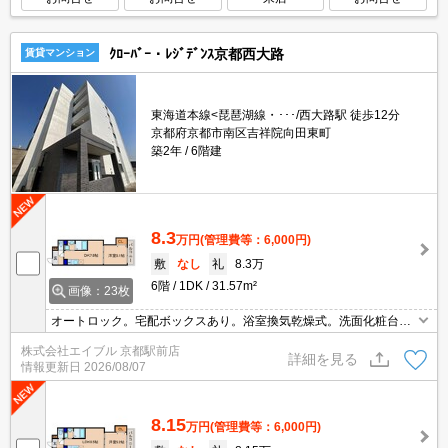
ｸﾛｰﾊﾞｰ・ﾚｼﾞﾃﾞﾝｽ京都西大路
賃貸マンション
東海道本線<琵琶湖線・･･･/西大路駅 徒歩12分
京都府京都市南区吉祥院向田東町
築2年
6階建
8.3
万円
(管理費等：6,000円)
敷
なし
礼
8.3万
6階
1DK
31.57m²
画像：23枚
オートロック。宅配ボックスあり。浴室換気乾燥式。洗面化粧台付
き。温水洗浄便座付き。システムキッチン。TVインターホン付き。
株式会社エイブル 京都駅前店
インターネット無料。二人入居可。
詳細を見る
情報更新日
2026/08/07
8.15
万円
(管理費等：6,000円)