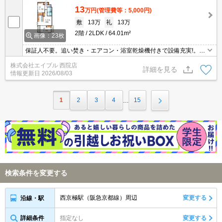
13
万円
(管理費等：5,000円)
敷
13万
礼
13万
2階
2LDK
64.01m²
画像：23枚
保証人不要。追い焚き・エアコン・浴室乾燥機付きで設備充実!。TV
モニターホン有。インターネット無料で使い放題。防犯カメラ付き
株式会社エイブル 西院店
マンション。オートロック付き。3口ガスコンロ付。シャワー付独
詳細を見る
情報更新日
2026/08/03
立洗面台。
1
2
3
4
15
…
検索条件を変更する
西京極駅（阪急京都線）周辺
変更する
沿線・駅
詳細条件
指定なし
変更する