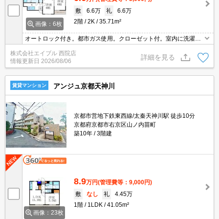
敷
6.6万
礼
6.6万
2階
2K
35.71m²
画像：6枚
オートロック付き。都市ガス使用。クローゼット付。室内に洗濯機
置場あり。退去時清掃費44,000円。退去時、エアコン洗浄代12,100
株式会社エイブル 西院店
円。
詳細を見る
情報更新日
2026/08/06
アンジュ京都天神川
賃貸マンション
京都市営地下鉄東西線/太秦天神川駅 徒歩10分
京都府京都市右京区山ノ内苗町
築10年
3階建
8.9
万円
(管理費等：9,000円)
敷
なし
礼
4.45万
1階
1LDK
41.05m²
画像：23枚