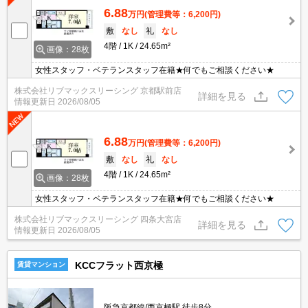
6.88
万円
(管理費等：6,200円)
敷
なし
礼
なし
4階
1K
24.65m²
画像：28枚
女性スタッフ・ベテランスタッフ在籍★何でもご相談ください★
株式会社リブマックスリーシング 京都駅前店
詳細を見る
情報更新日
2026/08/05
6.88
万円
(管理費等：6,200円)
敷
なし
礼
なし
4階
1K
24.65m²
画像：28枚
女性スタッフ・ベテランスタッフ在籍★何でもご相談ください★
株式会社リブマックスリーシング 四条大宮店
詳細を見る
情報更新日
2026/08/05
KCCフラット西京極
賃貸マンション
阪急京都線/西京極駅 徒歩8分