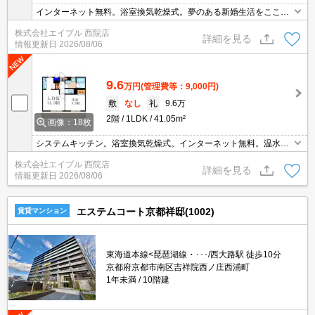
インターネット無料。浴室換気乾燥式。夢のある新婚生活をここか
ら。単身さんから新婚さんにお勧め。TVモニターホンで安心生活
株式会社エイブル 西院店
を!。お問い合わせお待ちしております。オートロック。
詳細を見る
情報更新日
2026/08/06
9.6
万円
(管理費等：9,000円)
敷
なし
礼
9.6万
2階
1LDK
41.05m²
画像：18枚
システムキッチン。浴室換気乾燥式。インターネット無料。温水洗
浄便座付き。二人入居可。追い焚き機能付きバス。RC造。退去時清
株式会社エイブル 西院店
掃費55,000円。
詳細を見る
情報更新日
2026/08/06
エステムコート京都祥邸(1002)
賃貸マンション
東海道本線<琵琶湖線・･･･/西大路駅 徒歩10分
京都府京都市南区吉祥院西ノ庄西浦町
1年未満
10階建