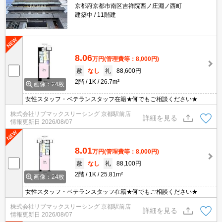
京都府京都市南区吉祥院西ノ庄淵ノ西町
建築中
11階建
8.06
万円
(管理費等：8,000円)
敷
なし
礼
88,600円
2階
1K
26.7m²
画像：24枚
女性スタッフ・ベテランスタッフ在籍★何でもご相談ください★
株式会社リブマックスリーシング 京都駅前店
詳細を見る
情報更新日
2026/08/07
8.01
万円
(管理費等：8,000円)
敷
なし
礼
88,100円
2階
1K
25.81m²
画像：24枚
女性スタッフ・ベテランスタッフ在籍★何でもご相談ください★
株式会社リブマックスリーシング 京都駅前店
詳細を見る
情報更新日
2026/08/07