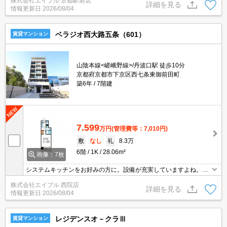
株式会社エイブル 京都駅前店
去時清掃費27,500円。
詳細を見る
情報更新日
2026/08/04
ベラジオ西大路五条（601）
賃貸マンション
山陰本線<嵯峨野線>/丹波口駅 徒歩10分
京都府京都市下京区西七条東御前田町
築6年
7階建
7.599
万円
(管理費等：7,010円)
敷
なし
礼
8.3万
6階
1K
28.06m²
画像：7枚
システムキッチンをお好みの方に。設備が充実していますよね。オ
ートロック。エレベーターあり。ペット応相談。
株式会社エイブル 西院店
詳細を見る
情報更新日
2026/08/04
レジデンスオ－クラⅢ
賃貸マンション