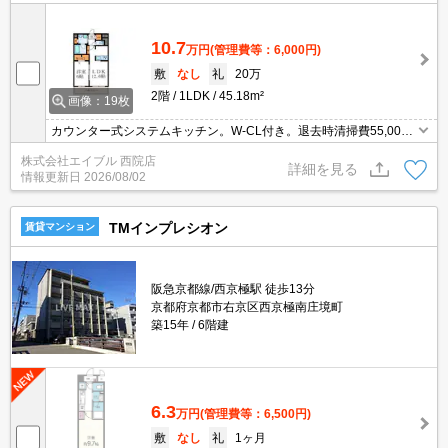
10.7
万円
(管理費等：6,000円)
敷
なし
礼
20万
2階
1LDK
45.18m²
画像：19枚
カウンター式システムキッチン。W-CL付き。退去時清掃費55,000
円。追い焚き・エアコン・浴室乾燥機付きで設備充実!。毎日ゴミ出
株式会社エイブル 西院店
し可。オートロック。宅配ボックスあり。TVインターホン付き。
詳細を見る
情報更新日
2026/08/02
TMインプレシオン
賃貸マンション
阪急京都線/西京極駅 徒歩13分
京都府京都市右京区西京極南庄境町
築15年
6階建
6.3
万円
(管理費等：6,500円)
敷
なし
礼
1ヶ月