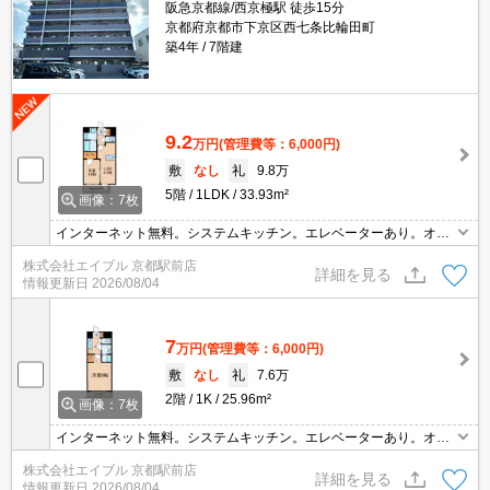
阪急京都線/西京極駅 徒歩15分
京都府京都市下京区西七条比輪田町
築4年
7階建
9.2
万円
(管理費等：6,000円)
敷
なし
礼
9.8万
5階
1LDK
33.93m²
画像：7枚
インターネット無料。システムキッチン。エレベーターあり。オー
トロック。TVモニターホンで安心生活を!。温水洗浄便座付き。宅配
株式会社エイブル 京都駅前店
ボックスあり。退去時清掃費38,500円。
詳細を見る
情報更新日
2026/08/04
7
万円
(管理費等：6,000円)
敷
なし
礼
7.6万
2階
1K
25.96m²
画像：7枚
インターネット無料。システムキッチン。エレベーターあり。オー
トロック。TVモニターホンで安心生活を!。温水洗浄便座付き。24
株式会社エイブル 京都駅前店
時間ゴミ出し可。室内洗濯機置場。2口ガスコンロ付。宅配ボック
詳細を見る
情報更新日
2026/08/04