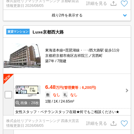
株式会社リブマックスリーシング 京都駅前店
詳細を見る
情報更新日
2026/08/05
残り2件を表示する
Luxe京都西大路
賃貸マンション
東海道本線<琵琶湖線・･･･/西大路駅 徒歩11分
京都府京都市南区吉祥院三ノ宮西町
築7年
7階建
6.48
万円
(管理費等：6,200円)
敷
なし
礼
なし
1階
1K
24.65m²
画像：28枚
女性スタッフ・ベテランスタッフ在籍★何でもご相談ください★
株式会社リブマックスリーシング 四条大宮店
詳細を見る
情報更新日
2026/08/05