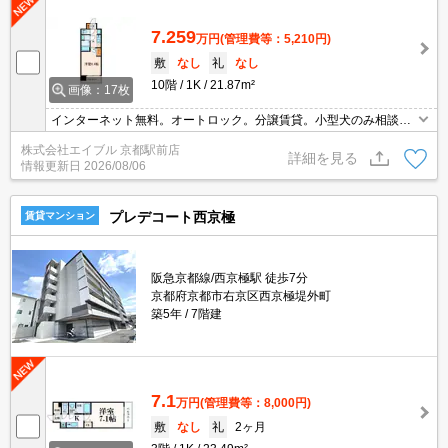
7.259
万円
(管理費等：5,210円)
敷
なし
礼
なし
10階
1K
21.87m²
画像：17枚
インターネット無料。オートロック。分譲賃貸。小型犬のみ相談
可。浴室乾燥機付。システムキッチン。TVインターホン付き。築年
株式会社エイブル 京都駅前店
数を重視したい方に。
詳細を見る
情報更新日
2026/08/06
プレデコート西京極
賃貸マンション
阪急京都線/西京極駅 徒歩7分
京都府京都市右京区西京極堤外町
築5年
7階建
7.1
万円
(管理費等：8,000円)
敷
なし
礼
2ヶ月