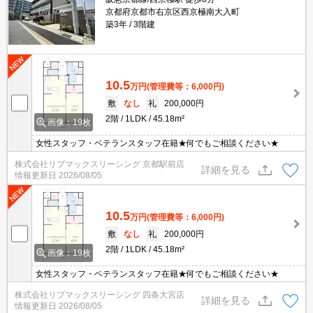
京都府京都市右京区西京極南大入町
築3年
3階建
10.5
万円
(管理費等：6,000円)
敷
なし
礼
200,000円
2階
1LDK
45.18m²
画像：19枚
女性スタッフ・ベテランスタッフ在籍★何でもご相談ください★
株式会社リブマックスリーシング 京都駅前店
詳細を見る
情報更新日
2026/08/05
10.5
万円
(管理費等：6,000円)
敷
なし
礼
200,000円
2階
1LDK
45.18m²
画像：19枚
女性スタッフ・ベテランスタッフ在籍★何でもご相談ください★
株式会社リブマックスリーシング 四条大宮店
詳細を見る
情報更新日
2026/08/05