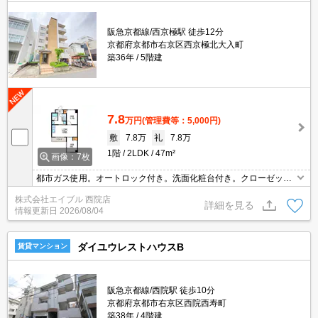
阪急京都線/西京極駅 徒歩12分
京都府京都市右京区西京極北大入町
築36年
5階建
7.8
万円
(管理費等：5,000円)
敷
7.8万
礼
7.8万
1階
2LDK
47m²
画像：7枚
都市ガス使用。オートロック付き。洗面化粧台付き。クローゼット
付。室内に洗濯機置場あり。
株式会社エイブル 西院店
詳細を見る
情報更新日
2026/08/04
ダイユウレストハウスB
賃貸マンション
阪急京都線/西院駅 徒歩10分
京都府京都市右京区西院西寿町
築38年
4階建