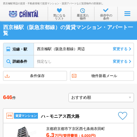
西京極駅周辺の賃貸・不動産情報で賃貸マンション・賃貸アパートなど賃貸物件の部屋探し
お部屋を探す
気になる
最近見た
保存中の
リスト
物件
条件
沿線・駅から
西京極駅（阪急京都線）の賃貸マンション・アパート一
住所から
覧
家賃相場から
西京極駅（阪急京都線）周辺
変更する
沿線・駅
通勤通学時間から
詳細条件
指定なし
変更する
物件特集から
不動産会社から
条件保存
物件新着メール
TOP
646
件
ハ－モニアス西大路
PR
賃貸マンション
京都府京都市下京区西七条南衣田町
6.3
万円
(管理費等：6,000円)