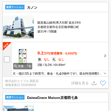
カノン
賃貸マンション
阪急嵐山線/松尾大社駅 徒歩19分
京都府京都市右京区梅津構口町
築31年
5階建
9.2
万円
(管理費等：8,000円)
敷
なし
礼
なし
2階
3LDK
64.89m²
画像：7枚
犬・猫計2匹まで飼育可。敷金・礼金0物件です!。退去時清掃費33,0
00円。
株式会社エイブル 西院店
詳細を見る
情報更新日
2026/08/04
DaiwaGrace Maison京都西七条
賃貸マンション