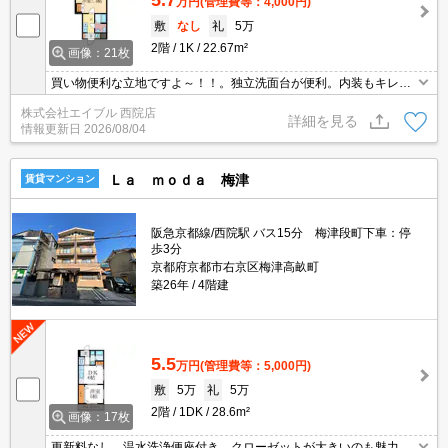
万円
(管理費等：4,000円)
敷
なし
礼
5万
2階
1K
22.67m²
画像：21枚
買い物便利な立地ですよ～！！。独立洗面台が便利。内装もキレイ
ですよ。インターネット無料。
株式会社エイブル 西院店
詳細を見る
情報更新日
2026/08/04
Ｌａ ｍｏｄａ 梅津
賃貸マンション
阪急京都線/西院駅 バス15分 梅津段町下車：停
歩3分
京都府京都市右京区梅津高畝町
築26年
4階建
5.5
万円
(管理費等：5,000円)
敷
5万
礼
5万
2階
1DK
28.6m²
画像：17枚
更新料なし。温水洗浄便座付き。クローゼットが大きいのも魅力で