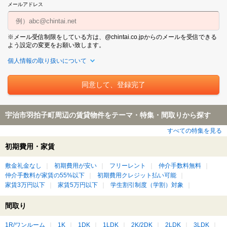
メールアドレス
※メール受信制限をしている方は、@chintai.co.jpからのメールを受信できる
よう設定の変更をお願い致します。
個人情報の取り扱いについて
宇治市羽拍子町周辺の賃貸物件をテーマ・特集・間取りから探す
すべての特集を見る
初期費用・家賃
敷金礼金なし
初期費用が安い
フリーレント
仲介手数料無料
仲介手数料が家賃の55%以下
初期費用クレジット払い可能
家賃3万円以下
家賃5万円以下
学生割引制度（学割）対象
間取り
1R/ワンルーム
1K
1DK
1LDK
2K/2DK
2LDK
3LDK