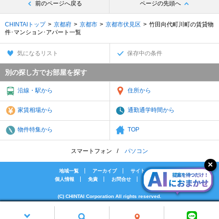
前のページへ戻る
ページの先頭へ
CHINTAIトップ
京都府
京都市
京都市伏見区
竹田向代町川町の賃貸物
件･マンション･アパート一覧
気になるリスト
保存中の条件
別の探し方でお部屋を探す
沿線・駅から
住所から
家賃相場から
通勤通学時間から
物件特集から
TOP
スマートフォン
パソコン
地域一覧
アーカイブ
サイトマップ
個人情報
免責
お問合せ
会社案内
(C) CHINTAI Corporation All rights reserved.
[PR]賃貸物件の疑問解決！教えてエイブルAGENT