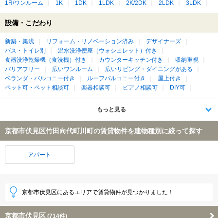
1R/ワンルーム
1K
1DK
1LDK
2K/2DK
2LDK
3LDK
設備・こだわり
新築・築浅
リフォーム・リノベーション済み
デザイナーズ
バス・トイレ別
温水洗浄便座（ウォシュレット）付き
食器洗浄乾燥機（食洗機）付き
カウンターキッチン付き
収納重視
バリアフリー
広いワンルーム
広いリビング・ダイニングがある
ベランダ・バルコニー付き
ルーフバルコニー付き
屋上付き
ペット可・ペット相談可
楽器相談可
ピアノ相談可
DIY可
もっと見る
京都市伏見区竹田向代町川町の賃貸物件を建物種別に絞って探す
アパート
京都市伏見区にあるエリアで賃貸物件が見つかりました！
京都市伏見区
(714件)