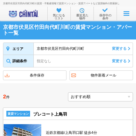
京都市伏見区竹田向代町川町の賃貸・不動産情報で賃貸マンション・賃貸アパートなど賃貸物件の部屋探し
お部屋を探す
気になる
最近見た
保存中の
リスト
物件
条件
沿線・駅から
京都市伏見区竹田向代町川町の賃貸マンション・アパー
住所から
ト一覧
家賃相場から
京都市伏見区竹田向代町川町
変更する
エリア
通勤通学時間から
詳細条件
指定なし
変更する
物件特集から
不動産会社から
条件保存
物件新着メール
TOP
2
件
プレコート上鳥羽
賃貸マンション
近鉄京都線/上鳥羽口駅 徒歩4分