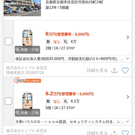
京都府京都市伏見区竹田向代町川町
築13年
5階建
6
万円
(管理費等：8,000円)
敷
なし
礼
6万
2階
1K
27.37m²
画像：22枚
保証会社加入要(初回35,000円、月額総支払額の1％+800円/月)。オ
ートロック・エレベーター付RCマンション!。追い焚き・エアコ
株式会社エイブル 伏見店
ン・浴室乾燥機付きで設備充実!。インターネット無料。
詳細を見る
情報更新日
2026/07/28
6.2
万円
(管理費等：8,000円)
敷
なし
礼
6.2万
5階
1K
27.37m²
画像：22枚
大和ハウスのＤ－ｒｏｏｍ賃貸。セキュリティシステム付き。シス
テムキッチン。エレベーターあり。オートロック。温水洗浄便座付
株式会社エイブル 伏見店
き。エアコン1基付き。
詳細を見る