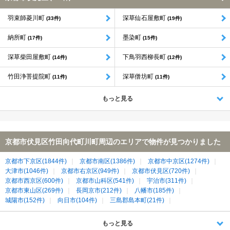
羽束師菱川町
深草仙石屋敷町
(33件)
(19件)
納所町
墨染町
(17件)
(15件)
深草柴田屋敷町
下鳥羽西柳長町
(14件)
(12件)
竹田浄菩提院町
深草僧坊町
(11件)
(11件)
もっと見る
京都市伏見区竹田向代町川町周辺のエリアで物件が見つかりました
京都市下京区(1844件)
京都市南区(1386件)
京都市中京区(1274件)
大津市(1046件)
京都市右京区(949件)
京都市伏見区(720件)
京都市西京区(600件)
京都市山科区(541件)
宇治市(311件)
京都市東山区(269件)
長岡京市(212件)
八幡市(185件)
城陽市(152件)
向日市(104件)
三島郡島本町(21件)
乙訓郡大山崎町(18件)
久世郡久御山町(7件)
綴喜郡宇治田原町(1件)
もっと見る