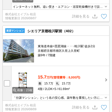
インターネット無料。追い焚き・エアコン・浴室乾燥機付きで設備
充実!。オートロック・エレベーター付RCマンション!。宅配ボック
株式会社エイブル 桂店
スあり。玄関はカードキーシステム。引越指定業者あり。ぜひお問
詳細を見る
情報更新日
2026/08/07
合せください。
シエリア京都桂川駅前（402）
賃貸マンション
東海道本線<琵琶湖線・･･･/桂川駅 徒歩2分
京都府京都市南区久世上久世町
築9年
7階建
15.7
万円
(管理費等：8,000円)
敷
15.7万
礼
15.7万
4階
2LDK+S
61.69m²
画像：23枚
「分譲マンション」という名の安心感。築年数を重視したい方に。
人気のエリア。RC造。浴室換気乾燥式。洗面化粧台付き。新婚さん
株式会社エイブル 桂店
に人気の立地ですよ。充実の設備で新婚様にピッタリ。
詳細を見る
情報更新日
2026/08/09