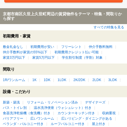
京都市南区久世上久世町周辺の賃貸物件をテーマ・特集・間取りか
ら探す
すべての特集を見る
初期費用・家賃
敷金礼金なし
初期費用が安い
フリーレント
仲介手数料無料
仲介手数料が家賃の55%以下
初期費用クレジット払い可能
家賃3万円以下
家賃5万円以下
学生割引制度（学割）対象
間取り
1R/ワンルーム
1K
1DK
1LDK
2K/2DK
2LDK
3LDK
設備・こだわり
新築・築浅
リフォーム・リノベーション済み
デザイナーズ
バス・トイレ別
温水洗浄便座（ウォシュレット）付き
食器洗浄乾燥機（食洗機）付き
カウンターキッチン付き
収納重視
バリアフリー
広いワンルーム
広いリビング・ダイニングがある
ベランダ・バルコニー付き
ルーフバルコニー付き
屋上付き