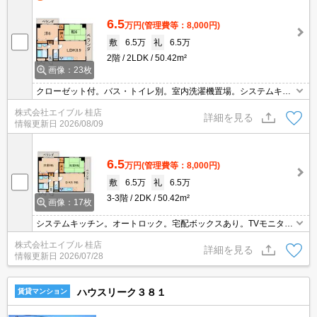
6.5
万円
(管理費等：8,000円)
敷
6.5万
礼
6.5万
2階
2LDK
50.42m²
画像：23枚
クローゼット付。バス・トイレ別。室内洗濯機置場。システムキッ
チン。オートロック。TVモニターホン有。両面バルコニーで通風良
株式会社エイブル 桂店
好。TVモニターホン有。エアコン1基付き。宅配ボックスあり。
詳細を見る
情報更新日
2026/08/09
6.5
万円
(管理費等：8,000円)
敷
6.5万
礼
6.5万
3-3階
2DK
50.42m²
画像：17枚
システムキッチン。オートロック。宅配ボックスあり。TVモニター
ホン有。室内洗濯機置場。駐車場は敷地内。
株式会社エイブル 桂店
詳細を見る
情報更新日
2026/07/28
ハウスリーク３８１
賃貸マンション