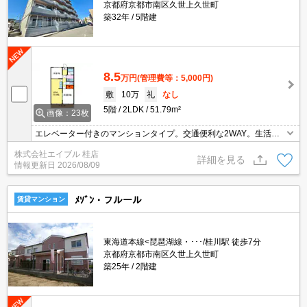
京都府京都市南区久世上久世町
築32年
5階建
8.5
万円
(管理費等：5,000円)
敷
10万
礼
なし
5階
2LDK
51.79m²
画像：23枚
エレベーター付きのマンションタイプ。交通便利な2WAY。生活便
利な立地です。TVモニターホンで安心生活を!。
株式会社エイブル 桂店
詳細を見る
情報更新日
2026/08/09
ﾒｿﾞﾝ・フルール
賃貸マンション
東海道本線<琵琶湖線・･･･/桂川駅 徒歩7分
京都府京都市南区久世上久世町
築25年
2階建