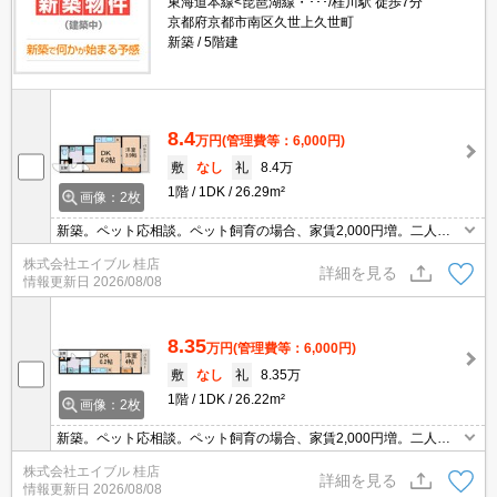
東海道本線<琵琶湖線・･･･/桂川駅 徒歩7分
京都府京都市南区久世上久世町
新築
5階建
8.4
万円
(管理費等：6,000円)
敷
なし
礼
8.4万
1階
1DK
26.29m²
画像：2枚
新築。ペット応相談。ペット飼育の場合、家賃2,000円増。二人入
居可。システムキッチン。インターネット無料。宅配ボックスあ
株式会社エイブル 桂店
り。防犯カメラついてます。バイク置き場あり。
詳細を見る
情報更新日
2026/08/08
8.35
万円
(管理費等：6,000円)
敷
なし
礼
8.35万
1階
1DK
26.22m²
画像：2枚
新築。ペット応相談。ペット飼育の場合、家賃2,000円増。二人入
居可。システムキッチン。インターネット無料。宅配ボックスあ
株式会社エイブル 桂店
り。防犯カメラついてます。バイク置き場あり。南向きベランダ。
詳細を見る
情報更新日
2026/08/08