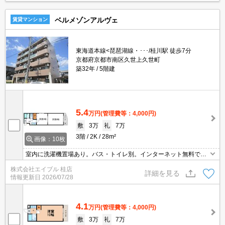
ベルメゾンアルヴェ
賃貸マンション
東海道本線<琵琶湖線・･･･/桂川駅 徒歩7分
京都府京都市南区久世上久世町
築32年
5階建
5.4
万円
(管理費等：4,000円)
敷
3万
礼
7万
3階
2K
28m²
画像：10枚
室内に洗濯機置場あり。バス・トイレ別。インターネット無料で使
い放題。広さ良し!家賃良し!周辺環境良し!。駅近くでラクラク便
株式会社エイブル 桂店
利。実物を見てお確かめください。お問い合わせお待ちしておりま
詳細を見る
情報更新日
2026/07/28
す。
4.1
万円
(管理費等：4,000円)
敷
3万
礼
7万