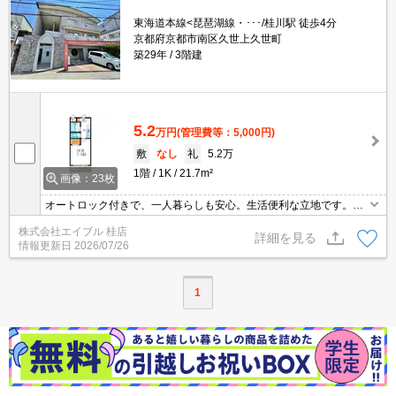
東海道本線<琵琶湖線・･･･/桂川駅 徒歩4分
京都府京都市南区久世上久世町
築29年
3階建
5.2
万円
(管理費等：5,000円)
敷
なし
礼
5.2万
1階
1K
21.7m²
画像：23枚
オートロック付きで、一人暮らしも安心。生活便利な立地です。オ
ール電化のお部屋です。鉄筋コンクリート造りのマンションです。
株式会社エイブル 桂店
TVモニターホンで安心生活を!。更新料なし。敷金なし。駅前生活が
詳細を見る
情報更新日
2026/07/26
やっぱり便利。
1