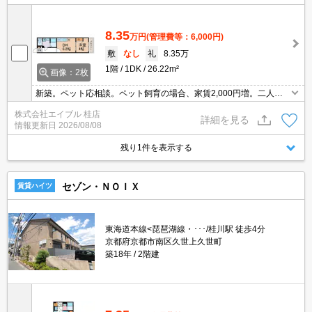
8.35
万円
(管理費等：6,000円)
敷
なし
礼
8.35万
1階
1DK
26.22m²
画像：2枚
新築。ペット応相談。ペット飼育の場合、家賃2,000円増。二人入
居可。システムキッチン。インターネット無料。宅配ボックスあ
株式会社エイブル 桂店
り。防犯カメラついてます。バイク置き場あり。南向きベランダ。
詳細を見る
情報更新日
2026/08/08
残り1件を表示する
セゾン・ＮＯＩＸ
賃貸ハイツ
東海道本線<琵琶湖線・･･･/桂川駅 徒歩4分
京都府京都市南区久世上久世町
築18年
2階建