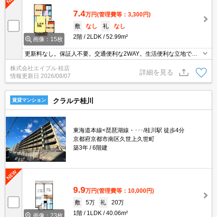
7.4
万円
(管理費等：3,300円)
敷
なし
礼
なし
2階
2LDK
52.99m²
画像：15枚
更新料なし。保証人不要。交通便利な2WAY。生活便利な立地で
す。
株式会社エイブル 桂店
詳細を見る
情報更新日
2026/08/07
クラルテ桂川
賃貸マンション
東海道本線<琵琶湖線・･･･/桂川駅 徒歩4分
京都府京都市南区久世上久世町
築3年
6階建
9.9
万円
(管理費等：10,000円)
敷
5万
礼
20万
1階
1LDK
40.06m²
画像：23枚