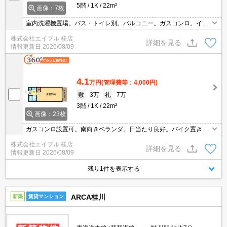
5階
1K
22m²
画像：7枚
室内洗濯機置場。バス・トイレ別。バルコニー。ガスコンロ。イン
ターネット無料。広さ良し!家賃良し!周辺環境良し!。駅近くでラク
株式会社エイブル 桂店
ラク便利。初期費用を抑えたい人におすすめ。
詳細を見る
情報更新日
2026/08/09
4.1
万円
(管理費等：4,000円)
敷
3万
礼
7万
3階
1K
22m²
画像：23枚
ガスコンロ設置可。南向きベランダ。日当たり良好。バイク置き場
あり。オートロック付きで、一人暮らしも安心。インターネット無
株式会社エイブル 桂店
料。
詳細を見る
情報更新日
2026/08/09
残り1件を表示する
ARCA桂川
新築
賃貸マンション