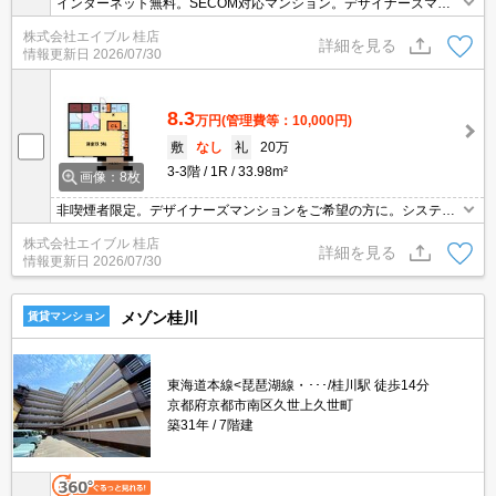
インターネット無料。SECOM対応マンション。デザイナーズマン
ション。人気のエリア。二人入居可。非喫煙者限定。システムキッ
株式会社エイブル 桂店
チン。追い焚き・エアコン・浴室乾燥機付きで設備充実!。
詳細を見る
情報更新日
2026/07/30
8.3
万円
(管理費等：10,000円)
敷
なし
礼
20万
3-3階
1R
33.98m²
画像：8枚
非喫煙者限定。デザイナーズマンションをご希望の方に。システム
キッチン。インターネット無料。防犯カメラ付きマンション。オー
株式会社エイブル 桂店
トロック・エレベーター付RCマンション!。バイク置場月3,300円。
詳細を見る
情報更新日
2026/07/30
メゾン桂川
賃貸マンション
東海道本線<琵琶湖線・･･･/桂川駅 徒歩14分
京都府京都市南区久世上久世町
築31年
7階建