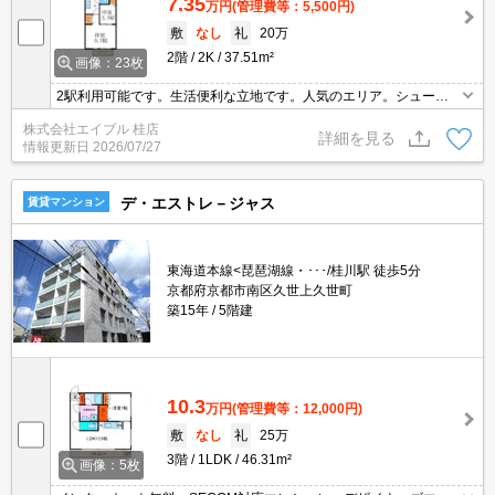
7.35
万円
(管理費等：5,500円)
敷
なし
礼
20万
2階
2K
37.51m²
画像：23枚
2駅利用可能です。生活便利な立地です。人気のエリア。シューズ
ボックス付き。TVモニターホンで安心生活を!。温水洗浄便座付き。
株式会社エイブル 桂店
浴室乾燥機付。オートロック付き。保証人不要。駐車場セット契
詳細を見る
情報更新日
2026/07/27
約。
デ・エストレ－ジャス
賃貸マンション
東海道本線<琵琶湖線・･･･/桂川駅 徒歩5分
京都府京都市南区久世上久世町
築15年
5階建
10.3
万円
(管理費等：12,000円)
敷
なし
礼
25万
3階
1LDK
46.31m²
画像：5枚