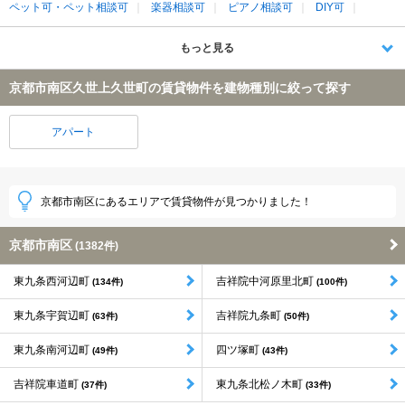
ペット可・ペット相談可
楽器相談可
ピアノ相談可
DIY可
もっと見る
京都市南区久世上久世町の賃貸物件を建物種別に絞って探す
アパート
京都市南区にあるエリアで賃貸物件が見つかりました！
京都市南区
(1382件)
東九条西河辺町
吉祥院中河原里北町
(134件)
(100件)
東九条宇賀辺町
吉祥院九条町
(63件)
(50件)
東九条南河辺町
四ツ塚町
(49件)
(43件)
吉祥院車道町
東九条北松ノ木町
(37件)
(33件)