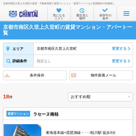
京都市南区久世上久世町の賃貸・不動産情報で賃貸マンション・賃貸アパートなど賃貸物件の部屋探し
お部屋を探す
気になる
最近見た
保存中の
リスト
物件
条件
沿線・駅から
京都市南区久世上久世町の賃貸マンション・アパート一
住所から
覧
家賃相場から
京都市南区久世上久世町
変更する
エリア
通勤通学時間から
詳細条件
指定なし
変更する
物件特集から
不動産会社から
条件保存
物件新着メール
TOP
18
件
ラセーヌ南桂
賃貸マンション
東海道本線<琵琶湖線・･･･/桂川駅 徒歩3分