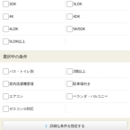
3DK
3LDK
4K
4DK
4LDK
5K/5DK
5LDK以上
選択中の条件
バス・トイレ別
2階以上
室内洗濯機置場
駐車場付き
エアコン
ベランダ・バルコニー
ガスコンロ対応
詳細な条件を指定する