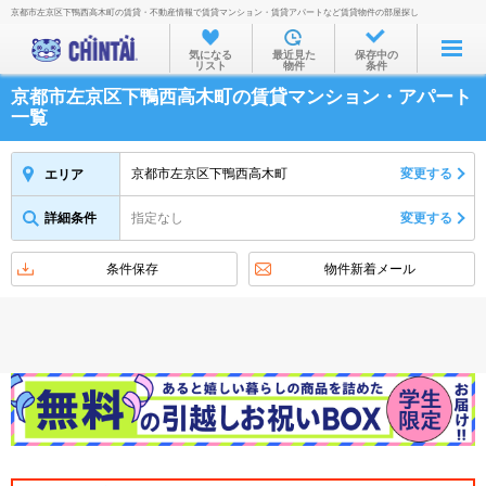
京都市左京区下鴨西高木町の賃貸・不動産情報で賃貸マンション・賃貸アパートなど賃貸物件の部屋探し
お部屋を探す
気になる
最近見た
保存中の
リスト
物件
条件
沿線・駅から
京都市左京区下鴨西高木町の賃貸マンション・アパート
住所から
一覧
家賃相場から
京都市左京区下鴨西高木町
変更する
エリア
通勤通学時間から
詳細条件
指定なし
変更する
物件特集から
不動産会社から
条件保存
物件新着メール
TOP