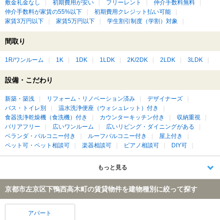
敷金礼金なし
初期費用が安い
フリーレント
仲介手数料無料
仲介手数料が家賃の55%以下
初期費用クレジット払い可能
家賃3万円以下
家賃5万円以下
学生割引制度（学割）対象
間取り
1R/ワンルーム
1K
1DK
1LDK
2K/2DK
2LDK
3LDK
設備・こだわり
新築・築浅
リフォーム・リノベーション済み
デザイナーズ
バス・トイレ別
温水洗浄便座（ウォシュレット）付き
食器洗浄乾燥機（食洗機）付き
カウンターキッチン付き
収納重視
バリアフリー
広いワンルーム
広いリビング・ダイニングがある
ベランダ・バルコニー付き
ルーフバルコニー付き
屋上付き
ペット可・ペット相談可
楽器相談可
ピアノ相談可
DIY可
もっと見る
京都市左京区下鴨西高木町の賃貸物件を建物種別に絞って探す
アパート