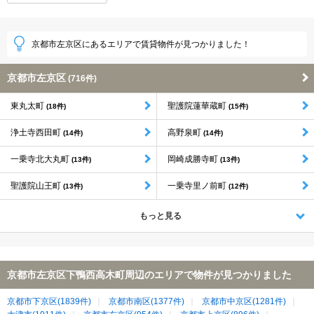
京都市左京区にあるエリアで賃貸物件が見つかりました！
京都市左京区
(716件)
東丸太町
聖護院蓮華蔵町
(18件)
(15件)
浄土寺西田町
高野泉町
(14件)
(14件)
一乗寺北大丸町
岡崎成勝寺町
(13件)
(13件)
聖護院山王町
一乗寺里ノ前町
(13件)
(12件)
もっと見る
京都市左京区下鴨西高木町周辺のエリアで物件が見つかりました
京都市下京区(1839件)
京都市南区(1377件)
京都市中京区(1281件)