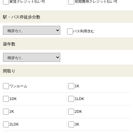
家賃クレジット払い可
初期費用クレジット払い可
駅・バス停徒歩分数
バス利用含む
築年数
間取り
ワンルーム
1K
1DK
1LDK
2K
2DK
2LDK
3K