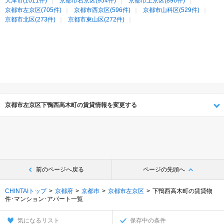
大津市(1011件)
京都市右京区(954件)
京都市上京区(896件)
京都市左京区(705件)
京都市西京区(596件)
京都市山科区(529件)
京都市北区(273件)
京都市東山区(272件)
京都市左京区下鴨西高木町の賃貸情報を変更する
前のページへ戻る
ページの先頭へ
CHINTAIトップ
京都府
京都市
京都市左京区
下鴨西高木町の賃貸物
件･マンション･アパート一覧
気になるリスト
保存中の条件