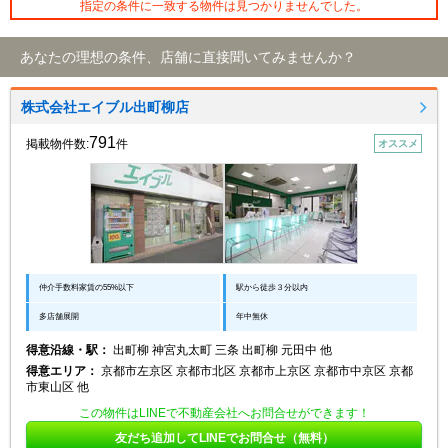
指定の条件に一致する物件は見つかりませんでした。
あなたの理想の条件、店舗に直接聞いてみませんか？
株式会社エイブル出町柳店
791
掲載物件数:
件
オススメ
仲介手数料家賃の55%以下
駅から徒歩３分以内
多店舗展開
年中無休
得意沿線・駅：
出町柳 神宮丸太町 三条 出町柳 元田中 他
得意エリア：
京都市左京区 京都市北区 京都市上京区 京都市中京区 京都
市東山区 他
この物件はLINEで不動産会社へお問合せができます！
友だち追加してLINEでお問合せ（無料）