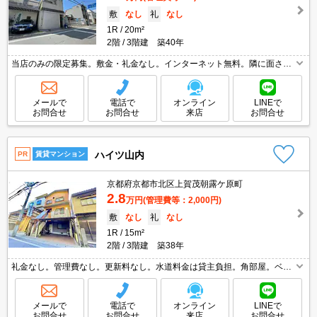
敷
なし
礼
なし
1R
20m²
2階
3階建 築40年
当店のみの限定募集。敷金・礼金なし。インターネット無料。隣に面さな
い独立部屋。ペット可。家具・家電付。ゆとりの洋室10帖。ベランダに洗
濯機置場あり。初期費用・家賃カード払い可。
メールで
電話で
オンライン
LINEで
お問合せ
お問合せ
来店
お問合せ
ハイツ山内
PR
賃貸マンション
京都府京都市北区上賀茂朝露ケ原町
2.8
万円
(管理費等：2,000円)
敷
なし
礼
なし
1R
15m²
2階
3階建 築38年
礼金なし。管理費なし。更新料なし。水道料金は貸主負担。角部屋。ベラ
ンダに洗濯機置場あり。京都産業大学へ1,500m。
メールで
電話で
オンライン
LINEで
お問合せ
お問合せ
来店
お問合せ