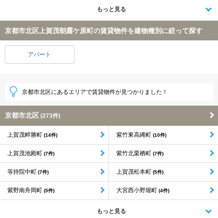
もっと見る
京都市北区上賀茂朝露ケ原町の賃貸物件を建物種別に絞って探す
アパート
京都市北区にあるエリアで賃貸物件が見つかりました！
京都市北区
(273件)
上賀茂畔勝町
紫竹東高縄町
(14件)
(10件)
上賀茂池殿町
紫竹北栗栖町
(7件)
(7件)
等持院中町
上賀茂松本町
(7件)
(5件)
紫野南舟岡町
大宮西小野堀町
(5件)
(4件)
もっと見る