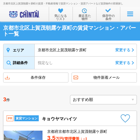
京都市北区上賀茂朝露ケ原町の賃貸・不動産情報で賃貸マンション・賃貸アパートなど賃貸物件の部屋探し
お部屋を探す
気になる
最近見た
保存中の
リスト
物件
条件
沿線・駅から
京都市北区上賀茂朝露ケ原町の賃貸マンション・アパー
住所から
ト一覧
家賃相場から
京都市北区上賀茂朝露ケ原町
変更する
エリア
通勤通学時間から
詳細条件
指定なし
変更する
物件特集から
不動産会社から
条件保存
物件新着メール
TOP
3
件
キョウヤマハイツ
PR
賃貸マンション
京都府京都市北区上賀茂朝露ケ原町
3.5
万円
(管理費等：--)