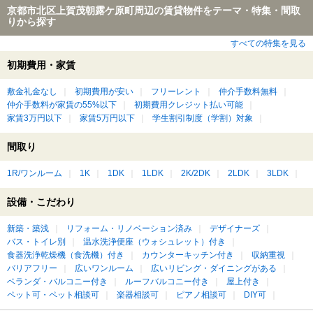
京都市北区上賀茂朝露ケ原町周辺の賃貸物件をテーマ・特集・間取
りから探す
すべての特集を見る
初期費用・家賃
敷金礼金なし
初期費用が安い
フリーレント
仲介手数料無料
仲介手数料が家賃の55%以下
初期費用クレジット払い可能
家賃3万円以下
家賃5万円以下
学生割引制度（学割）対象
間取り
1R/ワンルーム
1K
1DK
1LDK
2K/2DK
2LDK
3LDK
設備・こだわり
新築・築浅
リフォーム・リノベーション済み
デザイナーズ
バス・トイレ別
温水洗浄便座（ウォシュレット）付き
食器洗浄乾燥機（食洗機）付き
カウンターキッチン付き
収納重視
バリアフリー
広いワンルーム
広いリビング・ダイニングがある
ベランダ・バルコニー付き
ルーフバルコニー付き
屋上付き
ペット可・ペット相談可
楽器相談可
ピアノ相談可
DIY可