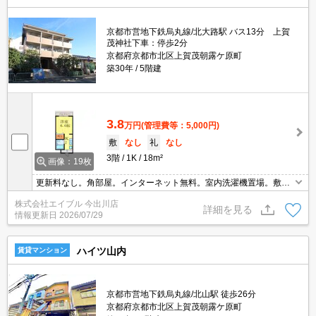
京都市営地下鉄烏丸線/北大路駅 バス13分 上賀
茂神社下車：停歩2分
京都府京都市北区上賀茂朝露ケ原町
築30年
5階建
3.8
万円
(管理費等：5,000円)
敷
なし
礼
なし
3階
1K
18m²
画像：19枚
更新料なし。角部屋。インターネット無料。室内洗濯機置場。敷
金・礼金なし。RC造。
株式会社エイブル 今出川店
詳細を見る
情報更新日
2026/07/29
ハイツ山内
賃貸マンション
京都市営地下鉄烏丸線/北山駅 徒歩26分
京都府京都市北区上賀茂朝露ケ原町