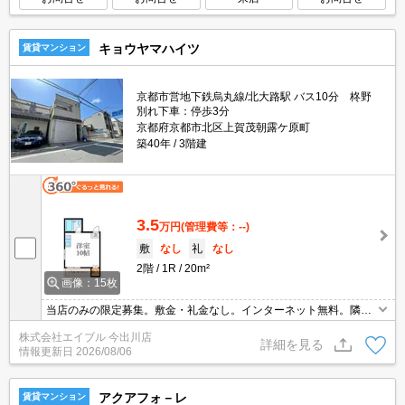
キョウヤマハイツ
賃貸マンション
京都市営地下鉄烏丸線/北大路駅 バス10分 柊野
別れ下車：停歩3分
京都府京都市北区上賀茂朝露ケ原町
築40年
3階建
3.5
万円
(管理費等：--)
敷
なし
礼
なし
2階
1R
20m²
画像：15枚
当店のみの限定募集。敷金・礼金なし。インターネット無料。隣に
面さない独立部屋。ペット可。家具・家電付。ゆとりの洋室10帖。
株式会社エイブル 今出川店
ベランダに洗濯機置場あり。初期費用・家賃カード払い可。
詳細を見る
情報更新日
2026/08/06
アクアフォ－レ
賃貸マンション