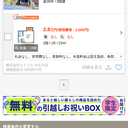
築38年
3階建
2.8
万円
(管理費等：2,000円)
敷
なし
礼
なし
2階
1R
15m²
画像：19枚
礼金なし。管理費なし。更新料なし。水道料金は貸主負担。角部
屋。ベランダに洗濯機置場あり。京都産業大学へ1,500m。
株式会社エイブル 今出川店
詳細を見る
情報更新日
2026/07/25
1
検索条件を変更する