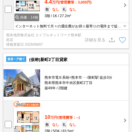
4.4
万円
(管理費等：3,000円)
敷
なし
礼
なし
3階
1K
27.2m²
画像：14枚
インターネット無料で月々の通信費がお得☆最寄りの電停まで徒歩
3分と立地も◎☆独立洗面台・エアコン付きで1人暮らしの設備も充
熊本地所株式会社 エイブルネットワーク熊本駅
実☆サクラマチまで750ｍでお買い物にも便利です！南向きの角部
詳細を見る
前店
屋♪
情報更新日
2026/08/07
(仮称)新町2丁目貸家
賃貸一戸建て
熊本市電Ｂ系統<熊本市･･･/新町駅 徒歩3分
熊本県熊本市中央区新町2丁目
築49年
2階建
10
万円
(管理費等：--)
敷
なし
礼
なし
2階
5DK
83.5m²