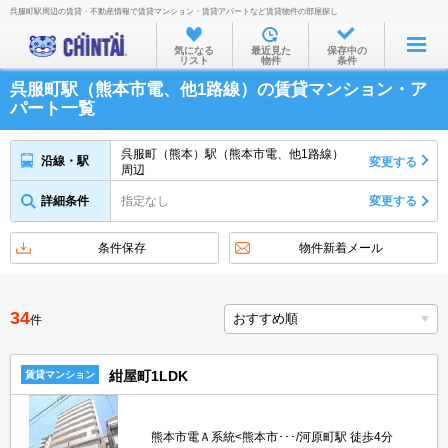
呉服町駅周辺の賃貸・不動産情報で賃貸マンション・賃貸アパートなど賃貸物件の部屋探し
お部屋を探す
気になる
最近見た
保存中の
リスト
物件
条件
沿線・駅から
呉服町駅（熊本市電、他1路線）の賃貸マンション・ア
住所から
パート一覧
家賃相場から
呉服町（熊本）駅（熊本市電、他1路線）
沿線・駅
変更する
周辺
通勤通学時間から
詳細条件
指定なし
変更する
物件特集から
不動産会社から
条件保存
物件新着メール
TOP
34
件
紺屋町1LDK
賃貸マンション
熊本市電Ａ系統<熊本市･･･/河原町駅 徒歩4分