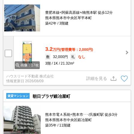
豊肥本線<阿蘇高原線>/南熊本駅 徒歩12分
熊本県熊本市中央区琴平本町
築42年
3階建
3.2
万円
(管理費等：2,000円)
敷
32,000円
礼
なし
3階
1K
21.32m²
画像：17枚
ハウスリード不動産 株式会社
詳細を見る
情報更新日
2026/08/09
朝日プラザ鍛冶屋町
賃貸マンション
熊本市電Ａ系統<熊本市･･･/呉服町駅 徒歩3分
熊本県熊本市中央区鍛冶屋町
築35年
11階建