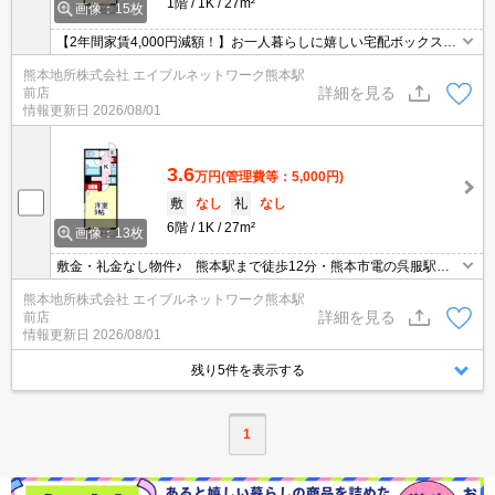
1階
1K
27m²
画像：15枚
【2年間家賃4,000円減額！】お一人暮らしに嬉しい宅配ボックス付
(^-^) 光インターネット無料！ 洋室9帖の広めの１Kのお部屋。
熊本地所株式会社 エイブルネットワーク熊本駅
セブンイレブンまで徒歩4分。
詳細を見る
前店
情報更新日
2026/08/01
3.6
万円
(管理費等：5,000円)
敷
なし
礼
なし
6階
1K
27m²
画像：13枚
敷金・礼金なし物件♪ 熊本駅まで徒歩12分・熊本市電の呉服駅ま
で徒歩3分！！オートロック☆ インターネット無料で月々の費用
熊本地所株式会社 エイブルネットワーク熊本駅
がお得♪エアコン1基付★ 中心部へアクセス良好♪ 学生の方へも
詳細を見る
前店
おススメです♪
情報更新日
2026/08/01
残り5件を表示する
1