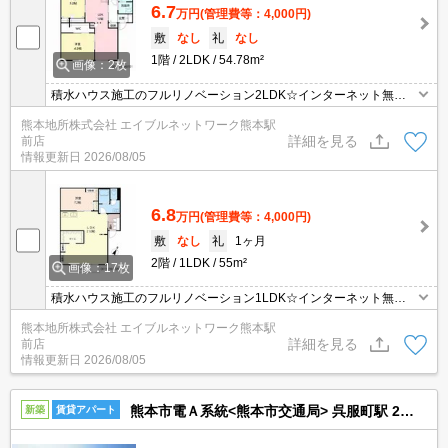
6.7
万円
(管理費等：4,000円)
敷
なし
礼
なし
1階
2LDK
54.78m²
画像：2枚
積水ハウス施工のフルリノベーション2LDK☆インターネット無料
で月々の通信費がお得☆駐車場も1台無料！12帖のリビングにシス
熊本地所株式会社 エイブルネットワーク熊本駅
テムキッチン付きで日々のお料理も快適に☆駐車場2台目要相談で
詳細を見る
前店
す！
情報更新日
2026/08/05
6.8
万円
(管理費等：4,000円)
敷
なし
礼
1ヶ月
2階
1LDK
55m²
画像：17枚
積水ハウス施工のフルリノベーション1LDK☆インターネット無料
で月々の通信費がお得☆駐車場も1台無料♪広々とした21帖のリビン
熊本地所株式会社 エイブルネットワーク熊本駅
グにも注目☆収納力のあるウォークインクローゼット付きで荷物の
詳細を見る
前店
多い方にもオススメ☆
情報更新日
2026/08/05
熊本市電Ａ系統<熊本市交通局> 呉服町駅 2階建 新築
新築
賃貸アパート