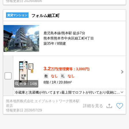
情報更新日
2026/08/06
フォルム細工町
賃貸マンション
鹿児島本線/熊本駅 徒歩7分
熊本県熊本市中央区細工町4丁目
築35年
8階建
3.2
万円
(管理費等：3,000円)
敷
なし
礼
なし
8階
1R
20.88m²
画像：14枚
冷蔵庫と洗濯機が付いてます♪最上階でロフトが付いており収納にも
便利です◎南向きで日当たり良好です！スーパーやコンビニなども
熊本地所株式会社 エイブルネットワーク熊本駅
徒歩圏内で人気の立地です☆初期費用もご相談可能です♪
詳細を見る
前店
情報更新日
2026/07/29