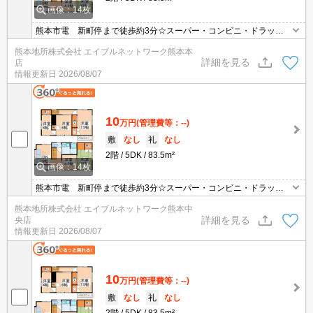
画像：14枚
熊本市電 新町停まで徒歩約3分☆スーパー・コンビニ・ドラッグ
ストア徒歩圏内☆ファミリー向けの戸建て☆収納スペース豊富☆キ
熊本地所株式会社 エイブルネットワーク熊本本
ッチン・浴室・トイレにも窓が付いているので通気性良好です(^^♪
詳細を見る
店
※駐車場サイズ要確認、定期借家契約になります。契約期間要相
情報更新日
2026/08/07
談。事務所利用もご相談可能！（条件変更がございます。詳しくは
お問合せ下さい。
10
万円
(管理費等：--)
敷
なし
礼
なし
2階
5DK
83.5m²
画像：14枚
熊本市電 新町停まで徒歩約3分☆スーパー・コンビニ・ドラッグ
ストア徒歩圏内☆ファミリー向けの戸建て☆収納スペース豊富☆キ
熊本地所株式会社 エイブルネットワーク熊本中
ッチン・浴室・トイレにも窓が付いているので通気性良好です(^^♪
詳細を見る
央店
※駐車場サイズ要確認、定期借家契約になります。契約期間要相
情報更新日
2026/08/07
談。事務所利用もご相談可能！（条件変更がございます。詳しくは
お問合せ下さい。
10
万円
(管理費等：--)
敷
なし
礼
なし
2階
5DK
83.5m²