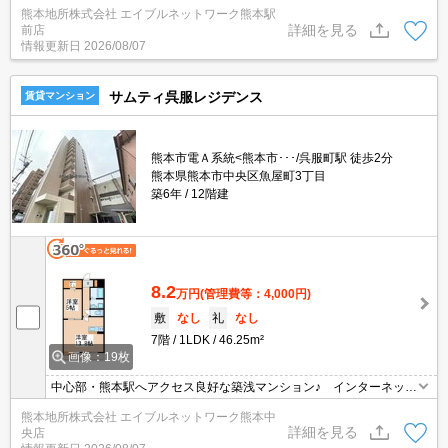
付きマンション！☆３口コンロ付きのシステムキッチン！☆徒歩圏
熊本地所株式会社 エイブルネットワーク熊本駅
内にコンビニやスーパー、郵便局、銀行、病院など便利な商業施設
詳細を見る
前店
が豊富！☆
情報更新日
2026/08/07
サムティ呉服レジデンス
賃貸マンション
熊本市電Ａ系統<熊本市･･･/呉服町駅 徒歩2分
熊本県熊本市中央区魚屋町3丁目
築6年
12階建
8.2
万円
(管理費等：4,000円)
敷
なし
礼
なし
7階
1LDK
46.25m²
画像：19枚
中心部・熊本駅へアクセス良好な築浅マンション♪ インターネット
無料で月々の費用がお得♪ オートロック。TVインターホン・防犯
熊本地所株式会社 エイブルネットワーク熊本中
カメラ付きで防犯面GOOD♪ 中心部や熊本駅へお勤め・ご通学の方
詳細を見る
央店
へおススメです♪