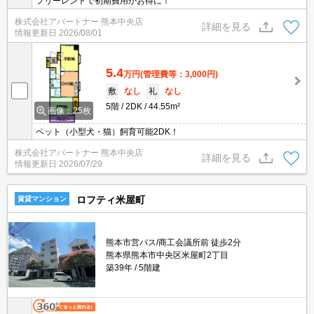
フリーレントで初期費用がお得に！
株式会社アパートナー 熊本中央店
詳細を見る
情報更新日
2026/08/01
5.4
万円
(管理費等：3,000円)
敷
なし
礼
なし
5階
2DK
44.55m²
画像：25枚
ペット（小型犬・猫）飼育可能2DK！
株式会社アパートナー 熊本中央店
詳細を見る
情報更新日
2026/07/29
ロフティ米屋町
賃貸マンション
熊本市営バス/商工会議所前 徒歩2分
熊本県熊本市中央区米屋町2丁目
築39年
5階建