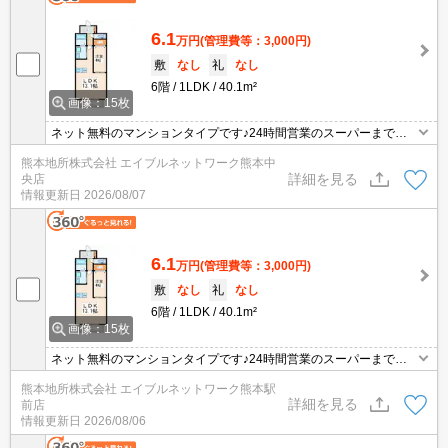
6.1
万円
(管理費等：3,000円)
敷
なし
礼
なし
6階
1LDK
40.1m²
画像：15枚
ネット無料のマンションタイプです♪24時間営業のスーパーまで徒
歩圏内でお買い物も楽々♪SAKURA MACHIまで1.2㎞(徒歩約16分)
熊本地所株式会社 エイブルネットワーク熊本中
で中心部にお勤めの方にもおすすめです！オートロック付きで防犯
詳細を見る
央店
面も安心♪
情報更新日
2026/08/07
6.1
万円
(管理費等：3,000円)
敷
なし
礼
なし
6階
1LDK
40.1m²
画像：15枚
ネット無料のマンションタイプです♪24時間営業のスーパーまで徒
歩圏内でお買い物も楽々♪SAKURA MACHIまで1.2㎞(徒歩約16分)
熊本地所株式会社 エイブルネットワーク熊本駅
で中心部にお勤めの方にもおすすめです！オートロック付きで防犯
詳細を見る
前店
面も安心♪
情報更新日
2026/08/06