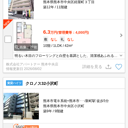
熊本県熊本市中央区紺屋町３丁目
築12年
11階建
6.3
万円
(管理費等：4,000円)
敷
なし
礼
なし
10階
1LDK
42m²
画像：29枚
明るい木目のフローリングと白壁を基調とした、清潔感あふれる開
放的な空間が特徴です
株式会社アパートナー 熊本中央店
詳細を見る
情報更新日
2026/08/02
クロノス32小沢町
賃貸ハイツ
熊本市電Ｂ系統<熊本市･･･/新町駅 徒歩5分
熊本県熊本市中央区小沢町
築9年
9階建