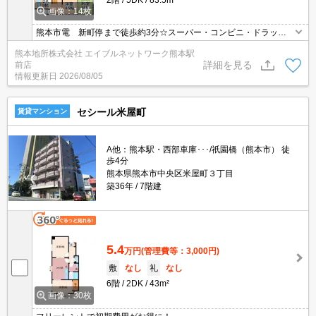
画像：14枚
熊本市電 新町停まで徒歩約3分☆スーパー・コンビニ・ドラッグ
ストア徒歩圏内☆ファミリー向けの戸建て☆収納スペース豊富☆キ
熊本地所株式会社 エイブルネットワーク熊本駅
ッチン・浴室・トイレにも窓が付いているので通気性良好です(^^♪
詳細を見る
前店
※駐車場サイズ要確認、定期借家契約になります。契約期間要相
情報更新日
2026/08/05
談。事務所利用もご相談可能！（条件変更がございます。詳しくは
お問合せ下さい。
セシール米屋町
賃貸マンション
A他：熊本駅・西部車庫･･･/祇園橋（熊本市） 徒
歩4分
熊本県熊本市中央区米屋町３丁目
築36年
7階建
5.4
万円
(管理費等：3,000円)
敷
なし
礼
なし
6階
2DK
43m²
画像：30枚