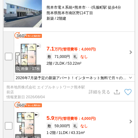
熊本市電Ａ系統<熊本市･･･/呉服町駅 徒歩4分
熊本県熊本市南区野口4丁目
新築
2階建
7.1
万円
(管理費等：4,000円)
敷
71,000円
礼
なし
2階
2LDK
53.22m²
画像：17枚
2026年7月築予定の新築アパート！インターネット無料で月々の通
信費がお得☆駐車場も2台確保可能！宅配ボックス付きで荷物の受
熊本地所株式会社 エイブルネットワーク熊本駅
取も楽々♪追い焚き・浴室乾燥機・独立洗面台などその他設備も充実
詳細を見る
前店
☆
情報更新日
2026/08/04
5.9
万円
(管理費等：4,000円)
敷
59,000円
礼
なし
1-2階
1LDK
43.31m²
画像：17枚