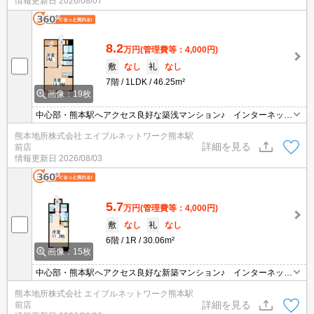
情報更新日
2026/08/07
8.2
万円
(管理費等：4,000円)
敷
なし
礼
なし
7階
1LDK
46.25m²
画像：19枚
中心部・熊本駅へアクセス良好な築浅マンション♪ インターネット
無料で月々の費用がお得♪ オートロック。TVインターホン・防犯
熊本地所株式会社 エイブルネットワーク熊本駅
カメラ付きで防犯面GOOD♪ 中心部や熊本駅へお勤め・ご通学の方
詳細を見る
前店
へおススメです♪
情報更新日
2026/08/03
5.7
万円
(管理費等：4,000円)
敷
なし
礼
なし
6階
1R
30.06m²
画像：15枚
中心部・熊本駅へアクセス良好な新築マンション♪ インターネット
無料で月々の費用がお得♪ オートロック。TVインターホン・防犯
熊本地所株式会社 エイブルネットワーク熊本駅
カメラ付きで防犯面GOOD♪ 中心部や熊本駅へお勤め・ご通学の方
詳細を見る
前店
へおススメです♪