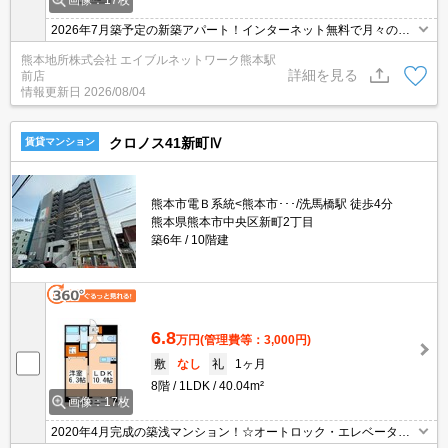
2026年7月築予定の新築アパート！インターネット無料で月々の通
信費がお得☆駐車場も2台確保可能！宅配ボックス付きで荷物の受
熊本地所株式会社 エイブルネットワーク熊本駅
取も楽々♪追い焚き・浴室乾燥機・独立洗面台などその他設備も充実
詳細を見る
前店
☆
情報更新日
2026/08/04
クロノス41新町Ⅳ
賃貸マンション
熊本市電Ｂ系統<熊本市･･･/洗馬橋駅 徒歩4分
熊本県熊本市中央区新町2丁目
築6年
10階建
6.8
万円
(管理費等：3,000円)
敷
なし
礼
1ヶ月
8階
1LDK
40.04m²
画像：17枚
2020年4月完成の築浅マンション！☆オートロック・エレベーター