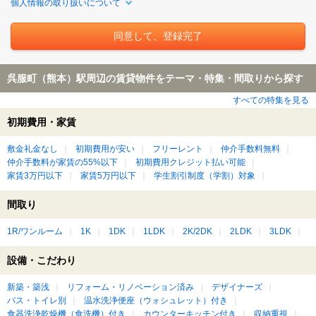
個人情報の取り扱いについて
呉服町（熊本）駅周辺の賃貸物件をテーマ・特集・間取りから探す
すべての特集を見る
初期費用・家賃
敷金礼金なし
初期費用が安い
フリーレント
仲介手数料無料
仲介手数料が家賃の55%以下
初期費用クレジット払い可能
家賃3万円以下
家賃5万円以下
学生割引制度（学割）対象
間取り
1R/ワンルーム
1K
1DK
1LDK
2K/2DK
2LDK
3LDK
設備・こだわり
新築・築浅
リフォーム・リノベーション済み
デザイナーズ
バス・トイレ別
温水洗浄便座（ウォシュレット）付き
食器洗浄乾燥機（食洗機）付き
カウンターキッチン付き
収納重視