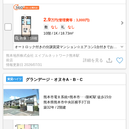
2.9
万円
(管理費等：3,000円)
敷
なし
礼
なし
10階
1K
18.73m²
画像：18枚
オートロック付きの分譲賃貸マンション☆エアコン1台付きでお引
越し後も快適に♪キッチン下にミニ冷蔵庫も付いてます！コンビニま
熊本地所株式会社 エイブルネットワーク熊本駅
で徒歩1分と急なお買い物にも便利です☆詳しくはお問い合わせく
詳細を見る
前店
ださい。
情報更新日
2026/07/31
グランデージ・オヌキA・B・C
賃貸ハイツ
熊本市電Ｂ系統<熊本市･･･/新町駅 徒歩15分
熊本県熊本市中央区横手3丁目
築32年
2階建