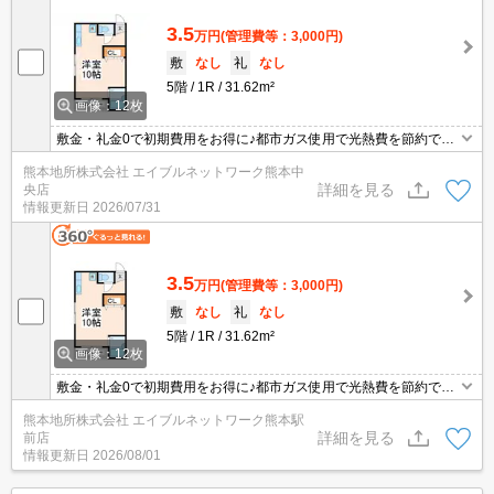
3.5
万円
(管理費等：3,000円)
敷
なし
礼
なし
5階
1R
31.62m²
画像：12枚
敷金・礼金0で初期費用をお得に♪都市ガス使用で光熱費を節約でき
ます♪室内洗濯機置き場・バストイレ別です♪中心部・熊本駅までア
熊本地所株式会社 エイブルネットワーク熊本中
クセスが良く、ご通勤・ご通学の方にもおすすめです！ぜひご内覧
詳細を見る
央店
下さい(^^♪
情報更新日
2026/07/31
3.5
万円
(管理費等：3,000円)
敷
なし
礼
なし
5階
1R
31.62m²
画像：12枚
敷金・礼金0で初期費用をお得に♪都市ガス使用で光熱費を節約でき
ます♪室内洗濯機置き場・バストイレ別です♪中心部・熊本駅までア
熊本地所株式会社 エイブルネットワーク熊本駅
クセスが良く、ご通勤・ご通学の方にもおすすめです！ぜひご内覧
詳細を見る
前店
下さい(^^♪
情報更新日
2026/08/01