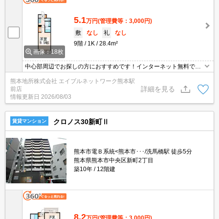
5.1
万円
(管理費等：3,000円)
敷
なし
礼
なし
9階
1K
28.4m²
画像：18枚
中心部周辺でお探しの方におすすめです！インターネット無料で
月々の費用をお得に♪TVモニターホン、オートロック付でセキュリ
熊本地所株式会社 エイブルネットワーク熊本駅
ティ安心☆システムキッチン☆独立洗面台☆浴室乾燥機など人気の
詳細を見る
前店
設備が充実(^^)/24時間営業のスーパーまで徒歩3分で買い物便利♪最
情報更新日
2026/08/03
寄りの市電電停まで徒歩5分♪
クロノス30新町Ⅱ
賃貸マンション
熊本市電Ｂ系統<熊本市･･･/洗馬橋駅 徒歩5分
熊本県熊本市中央区新町2丁目
築10年
12階建
8.2
万円
(管理費等：3,000円)