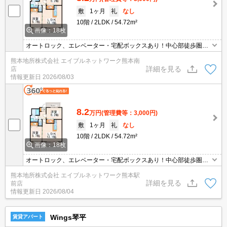
敷
1ヶ月
礼
なし
10階
2LDK
54.72m²
画像：18枚
オートロック、エレベーター・宅配ボックスあり！中心部徒歩圏
内！ゆめマート徒歩約1分・コンビニ徒歩約3分です♪３口ガスコン
熊本地所株式会社 エイブルネットワーク熊本南
ロ・エアコン１台・温水洗浄便座・モニター付きインターホンなど
詳細を見る
店
設備充実★サクラマチバスターミナルや熊本駅も徒歩圏内で、周辺
情報更新日
2026/08/03
には病院、銀行、郵便局、飲食店など商業施設多く便利な立地で
す！！
8.2
万円
(管理費等：3,000円)
敷
1ヶ月
礼
なし
10階
2LDK
54.72m²
画像：18枚
オートロック、エレベーター・宅配ボックスあり！中心部徒歩圏
内！ゆめマート徒歩約1分・コンビニ徒歩約3分です♪３口ガスコン
熊本地所株式会社 エイブルネットワーク熊本駅
ロ・エアコン１台・温水洗浄便座・モニター付きインターホンなど
詳細を見る
前店
設備充実★サクラマチバスターミナルや熊本駅も徒歩圏内で、周辺
情報更新日
2026/08/04
には病院、銀行、郵便局、飲食店など商業施設多く便利な立地で
す！！
Wings琴平
賃貸アパート