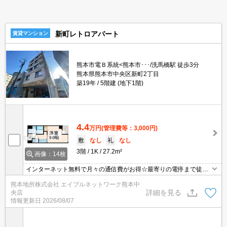
新町レトロアパート
賃貸マンション
熊本市電Ｂ系統<熊本市･･･/洗馬橋駅 徒歩3分
熊本県熊本市中央区新町2丁目
築19年
5階建 (地下1階)
4.4
万円
(管理費等：3,000円)
敷
なし
礼
なし
3階
1K
27.2m²
画像：14枚
インターネット無料で月々の通信費がお得☆最寄りの電停まで徒歩
3分と立地も◎☆独立洗面台・エアコン付きで1人暮らしの設備も充
熊本地所株式会社 エイブルネットワーク熊本中
実☆サクラマチまで750ｍでお買い物にも便利です！南向きの角部
詳細を見る
央店
屋♪
情報更新日
2026/08/07