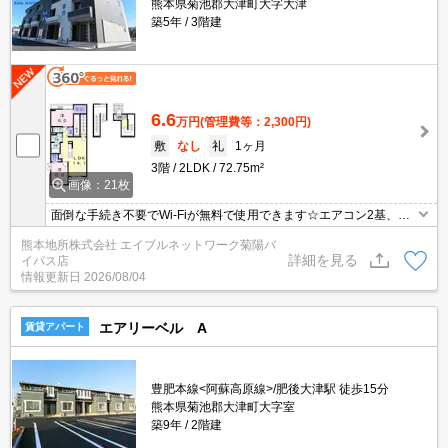
熊本県菊池郡大津町大字大津
築5年
3階建
6.6
万円
(管理費等：2,300円)
敷
なし
礼
1ヶ月
3階
2LDK
72.75m²
画像：21枚
面倒な手続き不要でWi-Fiが無料で使用できます☆エアコン2基、全
部屋照明器具付きで初期投資を抑えられます☆大津駅まで徒歩17
熊本地所株式会社 エイブルネットワーク菊陽バ
分！
詳細を見る
イパス店
情報更新日
2026/08/04
エアリーベル A
賃貸アパート
豊肥本線<阿蘇高原線>/肥後大津駅 徒歩15分
熊本県菊池郡大津町大字室
築9年
2階建