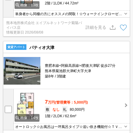
2階
1LDK
44.72m²
画像：13枚
単身者から同棲の方にオススメの間取！☆ウォークインクローゼッ
ト付きでお荷物の多い方も安心！☆最上階の角部屋です！☆使い勝
熊本地所株式会社 エイブルネットワーク菊陽バ
手の良い対面キッチン！☆連帯保証人不要☆初期費用クレジット決
詳細を見る
イパス店
済可能！
情報更新日
2026/08/08
パティオ大津
賃貸アパート
豊肥本線<阿蘇高原線>/肥後大津駅 徒歩27分
熊本県菊池郡大津町大字大津
築8年
3階建
7
万円
(管理費等：5,000円)
敷
なし
礼
80,000円
1階
2LDK
62.6m²
画像：14枚
オートロック☆お風呂は一坪風呂タイプ☆追い炊き機能付☆ＴＶモ
ニターフォン☆浴室乾燥機付☆ＳＥＣＯＭのホームセキュリティ付