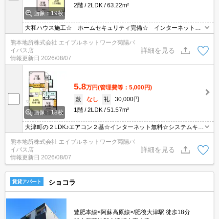
2階
2LDK
63.22m²
画像：19枚
大和ハウス施工☆ ホームセキュリティ完備☆ インターネット無
料（Ｗi-Ｆi付き）☆ エアコン2基設備☆
熊本地所株式会社 エイブルネットワーク菊陽バ
詳細を見る
イパス店
情報更新日
2026/08/07
5.8
万円
(管理費等：5,000円)
敷
なし
礼
30,000円
1階
2LDK
51.57m²
画像：18枚
大津町の２LDK♪エアコン２基☆インターネット無料☆システムキッ
チン☆3口コンロ付き☆追い焚き機能☆浴室乾燥☆洗面台独立☆角
熊本地所株式会社 エイブルネットワーク菊陽バ
部屋☆
詳細を見る
イパス店
情報更新日
2026/08/07
ショコラ
賃貸アパート
豊肥本線<阿蘇高原線>/肥後大津駅 徒歩18分