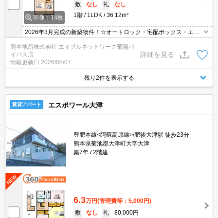
敷
なし
礼
なし
1階
1LDK
36.12m²
画像：14枚
2026年3月完成の新築物件！☆オートロック・宅配ボックス・エレ
ベーターなど人気の設備も充実！☆敷地内にバイク置き場あり！☆
熊本地所株式会社 エイブルネットワーク菊陽バ
初期費用のクレジット決済可能！☆ ※2年間の定期借家契約です
詳細を見る
イパス店
※
情報更新日
2026/08/07
残り2件を表示する
エスポワール大津
賃貸アパート
豊肥本線<阿蘇高原線>/肥後大津駅 徒歩23分
熊本県菊池郡大津町大字大津
築7年
2階建
6.3
万円
(管理費等：5,000円)
敷
なし
礼
80,000円