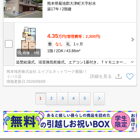
熊本県菊池郡大津町大字杉水
築17年
2階建
4.35
万円
(管理費等：2,300円)
敷
なし
礼
1ヶ月
1階
2DK
43.86m²
画像：8枚
追焚給湯式。浴室換気乾燥式。エアコン1基付き。ＴＶモニターホ
ン付き！
熊本地所株式会社 エイブルネットワーク菊陽バ
詳細を見る
イパス店
情報更新日
2026/08/06
1
2
3
4
5