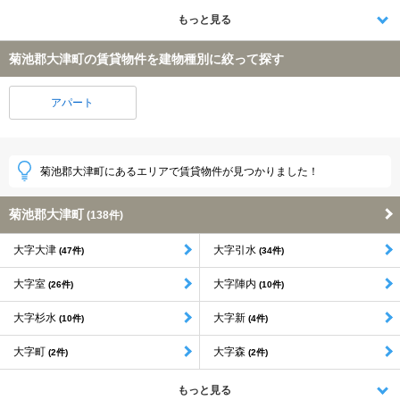
もっと見る
菊池郡大津町の賃貸物件を建物種別に絞って探す
アパート
菊池郡大津町にあるエリアで賃貸物件が見つかりました！
菊池郡大津町
(138件)
大字大津
大字引水
(47件)
(34件)
大字室
大字陣内
(26件)
(10件)
大字杉水
大字新
(10件)
(4件)
大字町
大字森
(2件)
(2件)
もっと見る