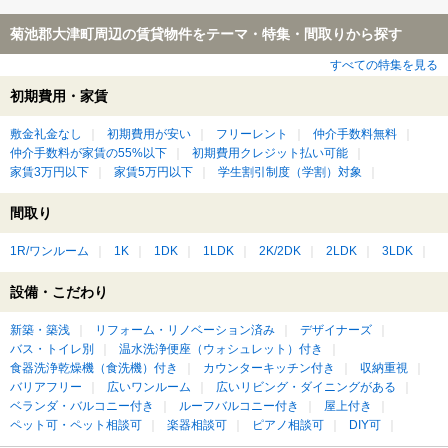
菊池郡大津町周辺の賃貸物件をテーマ・特集・間取りから探す
すべての特集を見る
初期費用・家賃
敷金礼金なし
初期費用が安い
フリーレント
仲介手数料無料
仲介手数料が家賃の55%以下
初期費用クレジット払い可能
家賃3万円以下
家賃5万円以下
学生割引制度（学割）対象
間取り
1R/ワンルーム
1K
1DK
1LDK
2K/2DK
2LDK
3LDK
設備・こだわり
新築・築浅
リフォーム・リノベーション済み
デザイナーズ
バス・トイレ別
温水洗浄便座（ウォシュレット）付き
食器洗浄乾燥機（食洗機）付き
カウンターキッチン付き
収納重視
バリアフリー
広いワンルーム
広いリビング・ダイニングがある
ベランダ・バルコニー付き
ルーフバルコニー付き
屋上付き
ペット可・ペット相談可
楽器相談可
ピアノ相談可
DIY可