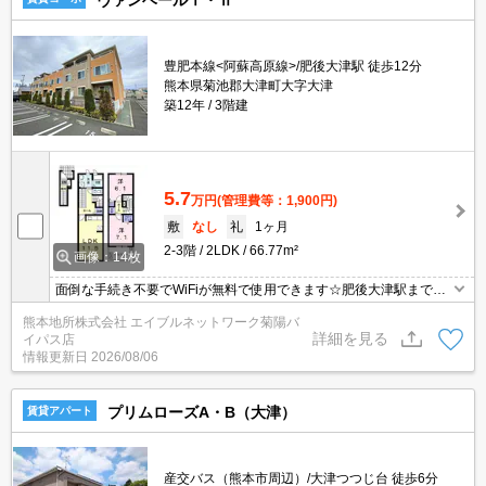
豊肥本線<阿蘇高原線>/肥後大津駅 徒歩12分
熊本県菊池郡大津町大字大津
築12年
3階建
5.7
万円
(管理費等：1,900円)
敷
なし
礼
1ヶ月
2-3階
2LDK
66.77m²
画像：14枚
面倒な手続き不要でWiFiが無料で使用できます☆肥後大津駅まで徒
歩10分と通勤通学にも便利な立地です(^^)/
熊本地所株式会社 エイブルネットワーク菊陽バ
詳細を見る
イパス店
情報更新日
2026/08/06
プリムローズA・B（大津）
賃貸アパート
産交バス（熊本市周辺）/大津つつじ台 徒歩6分