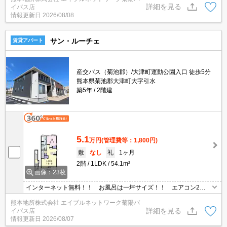
詳細を見る
イパス店
情報更新日
2026/08/08
サン・ルーチェ
賃貸アパート
産交バス（菊池郡）/大津町運動公園入口 徒歩5分
熊本県菊池郡大津町大字引水
築5年
2階建
5.1
万円
(管理費等：1,800円)
敷
なし
礼
1ヶ月
2階
1LDK
54.1m²
画像：23枚
インターネット無料！！ お風呂は一坪サイズ！！ エアコン2基
付き☆TVモニターホン☆温水洗浄便座☆追い炊き機能☆浴室乾燥☆
熊本地所株式会社 エイブルネットワーク菊陽バ
システムキッチン☆3口コンロ付き☆期間限定賃料です。2年経過後
詳細を見る
イパス店
家賃56,500円。
情報更新日
2026/08/07