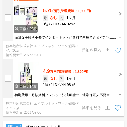
5.75
万円
(管理費等：1,800円)
敷
なし
礼
1ヶ月
3階
2LDK
66.02m²
画像：20枚
面倒な手続き不要でインターネットが無料で使用できます(^^)/エア
コン2基付きで初期投資を抑えられます！
熊本地所株式会社 エイブルネットワーク菊陽バ
詳細を見る
イパス店
情報更新日
2026/08/07
4.9
万円
(管理費等：1,800円)
敷
なし
礼
1ヶ月
1階
1LDK
44.98m²
画像：14枚
初期費用・月額賃料クレジット決済可能☆ 連帯保証人不要☆ ★
インターネット無料☆ エアコン2基付き！！ 3口コンロ付き対面
熊本地所株式会社 エイブルネットワーク菊陽バ
キッチン☆ 防犯カメラ付き☆
詳細を見る
イパス店
情報更新日
2026/08/06
ヴァンベールⅠ・Ⅱ
賃貸コーポ