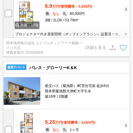
6.9
万円
(管理費等：5,000円)
敷
なし
礼
80,000円
3階
2LDK
53.79m²
画像：15枚
プロジェクター付き居室照明（ポップインアラジン）設置済！☆バ
イクガレージございます！エアコンは嬉しい2基付き！☆浴室乾燥
熊本地所株式会社 エイブルネットワーク菊陽バ
機・追い焚き機能付きの1坪風呂！☆毎月賃料・初期費用クレジッ
詳細を見る
イパス店
ト決済可能！☆
情報更新日
2026/08/09
パレス・グローリーK＆K
賃貸アパート
産交バス（菊池郡）/町営住宅前 徒歩6分
熊本県菊池郡大津町大字引水
築18年
2階建
5.25
万円
(管理費等：4,000円)
敷
なし
礼
1ヶ月