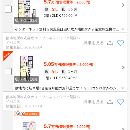
5.7
万円
(管理費等：2,000円)
敷
なし
礼
1ヶ月
2階
2LDK
59.09m²
画像：23枚
インターネット無料☆お風呂は追い炊き機能付き☆浴室乾燥機付き
☆3口コンロ付きシステムキッチン☆複層ガラス☆期間限定賃料で
熊本地所株式会社 エイブルネットワーク菊陽バ
す。2年経過後家賃63,000円。
詳細を見る
イパス店
情報更新日
2026/08/04
5.05
万円
(管理費等：2,000円)
敷
なし
礼
1ヶ月
1階
1LDK
50.49m²
画像：16枚
敷地内に駐車場2台確保可能のお部屋です！☆3口コンロ付きのシス
テムキッチン！☆浴室乾燥機・追い焚き機能付きバス！☆ＴＶモニ
熊本地所株式会社 エイブルネットワーク菊陽バ
ターホン付きで安心のセキュリティ！☆毎月賃料・初期費用クレジ
詳細を見る
イパス店
ット決済可能！期間限定賃料です。2年経過後家賃56,000円。
情報更新日
2026/08/04
5.7
万円
(管理費等：2,000円)