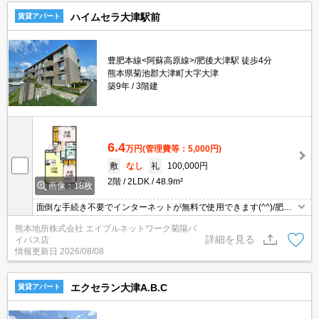
ハイムセラ大津駅前
賃貸アパート
豊肥本線<阿蘇高原線>/肥後大津駅 徒歩4分
熊本県菊池郡大津町大字大津
築9年
3階建
6.4
万円
(管理費等：5,000円)
敷
なし
礼
100,000円
2階
2LDK
48.9m²
画像：18枚
面倒な手続き不要でインターネットが無料で使用できます(^^)/肥後
大津駅まで徒歩５分と通学や通勤に便利な立地です☆
熊本地所株式会社 エイブルネットワーク菊陽バ
詳細を見る
イパス店
情報更新日
2026/08/08
エクセラン大津A.B.C
賃貸アパート