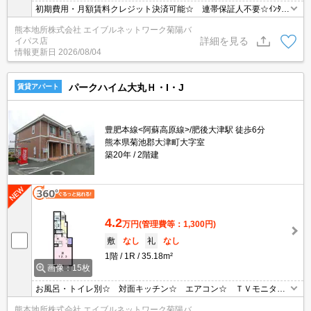
初期費用・月額賃料クレジット決済可能☆ 連帯保証人不要☆ｲﾝﾀｰﾈ
ｯﾄ無料☆ 追焚給湯☆ 浴室乾燥機付☆ エアコン付き☆ 南向き
熊本地所株式会社 エイブルネットワーク菊陽バ
の最上角部屋♪
詳細を見る
イパス店
情報更新日
2026/08/04
パークハイム大丸Ｈ・I・J
賃貸アパート
豊肥本線<阿蘇高原線>/肥後大津駅 徒歩6分
熊本県菊池郡大津町大字室
築20年
2階建
4.2
万円
(管理費等：1,300円)
敷
なし
礼
なし
1階
1R
35.18m²
画像：15枚
お風呂・トイレ別☆ 対面キッチン☆ エアコン☆ ＴＶモニター
フォン☆ 洗面脱衣所あります☆ 浴室乾燥機付き☆ 居室内照明
熊本地所株式会社 エイブルネットワーク菊陽バ
あります☆