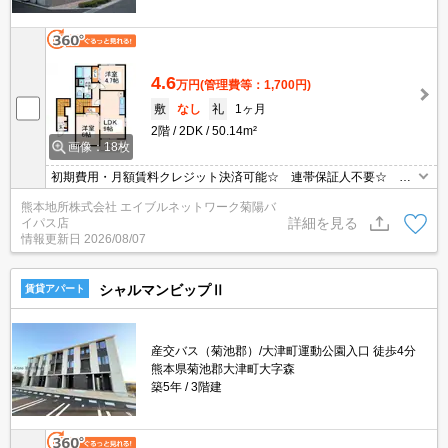
4.6
万円
(管理費等：1,700円)
敷
なし
礼
1ヶ月
2階
2DK
50.14m²
画像：18枚
初期費用・月額賃料クレジット決済可能☆ 連帯保証人不要☆ 雨
の日のお洗濯も安心の浴室乾燥機能付き☆
熊本地所株式会社 エイブルネットワーク菊陽バ
詳細を見る
イパス店
情報更新日
2026/08/07
シャルマンビップⅡ
賃貸アパート
産交バス（菊池郡）/大津町運動公園入口 徒歩4分
熊本県菊池郡大津町大字森
築5年
3階建