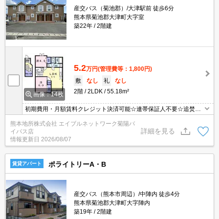
産交バス（菊池郡）/大津駅前 徒歩6分
熊本県菊池郡大津町大字室
築22年
2階建
5.2
万円
(管理費等：1,800円)
敷
なし
礼
なし
2階
2LDK
55.18m²
画像：14枚
初期費用・月額賃料クレジット決済可能☆連帯保証人不要☆追焚給
湯。浴室換気乾燥式。TVインターホン付き。エアコン付き。
熊本地所株式会社 エイブルネットワーク菊陽バ
詳細を見る
イパス店
情報更新日
2026/08/07
ポライトリーA・B
賃貸アパート
産交バス（熊本市周辺）/中陣内 徒歩4分
熊本県菊池郡大津町大字陣内
築19年
2階建