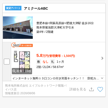
アミクールABC
賃貸アパート
豊肥本線<阿蘇高原線>/肥後大津駅 徒歩16分
熊本県菊池郡大津町大字引水
築4年
2階建
5.8
万円
(管理費等：1,500円)
敷
なし
礼
1ヶ月
2階
2LDK
58.67m²
画像：19枚
インターネット無料☆３口コンロ付き対面キッチン！！ 防犯カメ
ラ設置☆ ウォークインクローゼット付き☆ エアコン２基付
熊本地所株式会社 エイブルネットワーク菊陽バ
き！！最上階角部屋
詳細を見る
イパス店
情報更新日
2026/08/06