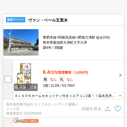
ヴァン・ベール五里木
賃貸アパート
豊肥本線<阿蘇高原線>/肥後大津駅 徒歩24分
熊本県菊池郡大津町大字大津
築6年
3階建
6.4
万円
(管理費等：5,000円)
敷
なし
礼
なし
1階
2LDK
53.79m²
画像：22枚
ＡＬＳＯＫホームセキュリティ付き☆エアコン2基！！温水洗浄便
座☆浴室乾燥機付き☆シャッター雨戸☆オートロック☆お風呂は追
熊本地所株式会社 エイブルネットワーク菊陽バ
い炊き機能付き☆シャンプードレッサー☆宅配ＢＯＸ
詳細を見る
イパス店
情報更新日
2026/08/06