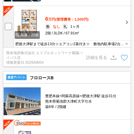
6
万円
(管理費等：1,500円)
敷
なし
礼
1ヶ月
2階
3LDK
67.91m²
画像：20枚
肥後大津駅まで徒歩13分☆エアコン2基付き☆ 敷地内駐車場2台目
とれます☆ お風呂は追い炊き機能付き☆ 浴室乾燥☆ 南向きバ
熊本地所株式会社 エイブルネットワーク菊陽バ
ルコニー♪
詳細を見る
イパス店
情報更新日
2026/08/04
フロロースB
賃貸アパート
豊肥本線<阿蘇高原線>/肥後大津駅 徒歩31分
熊本県菊池郡大津町大字引水
築6年
2階建