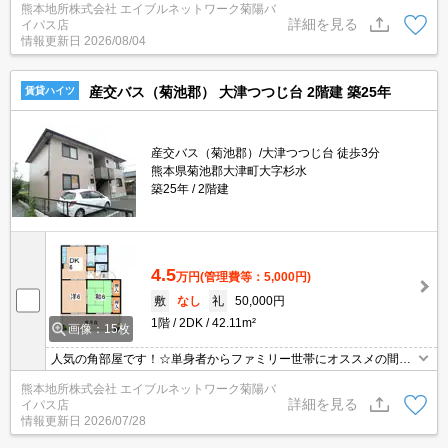
熊本地所株式会社 エイブルネットワーク菊陽バ
☆エアコン2基付☆2台目駐車場3,300円☆インターネット無料☆
詳細を見る
イパス店
情報更新日
2026/08/04
産交バス（菊池郡） 大津つつじ台 2階建 築25年
賃貸ハイツ
産交バス（菊池郡）/大津つつじ台 徒歩3分
熊本県菊池郡大津町大字杉水
築25年
2階建
4.5
万円
(管理費等：5,000円)
敷
なし
礼
50,000円
1階
2DK
42.11m²
画像：15枚
人気の角部屋です！☆単身者からファミリー世帯にオススメの間
取！☆エアコンは1基設置されています！☆インターネット使用料
熊本地所株式会社 エイブルネットワーク菊陽バ
も無料！☆ローソンまで約300ｍ！☆
詳細を見る
イパス店
情報更新日
2026/07/28