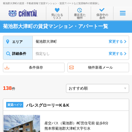
菊池郡大津町の賃貸・不動産情報で賃貸マンション・賃貸アパートなど賃貸物件の部屋探し
お部屋を探す
気になる
最近見た
保存中の
リスト
物件
条件
沿線・駅から
菊池郡大津町の賃貸マンション・アパート一覧
住所から
家賃相場から
菊池郡大津町
変更する
エリア
通勤通学時間から
詳細条件
指定なし
変更する
物件特集から
条件保存
物件新着メール
不動産会社から
TOP
138
件
パレスグローリーK＆K
賃貸ハイツ
産交バス（菊池郡）/町営住宅前 徒歩8分
熊本県菊池郡大津町大字引水