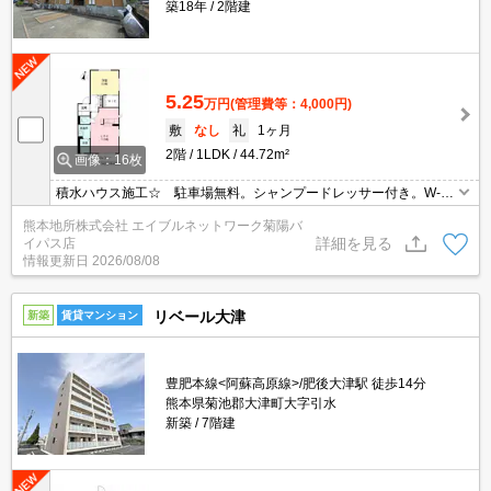
築18年
2階建
5.25
万円
(管理費等：4,000円)
敷
なし
礼
1ヶ月
2階
1LDK
44.72m²
画像：16枚
積水ハウス施工☆ 駐車場無料。シャンプードレッサー付き。W-C
L付き。2階の角部屋☆
熊本地所株式会社 エイブルネットワーク菊陽バ
詳細を見る
イパス店
情報更新日
2026/08/08
リベール大津
新築
賃貸マンション
豊肥本線<阿蘇高原線>/肥後大津駅 徒歩14分
熊本県菊池郡大津町大字引水
新築
7階建