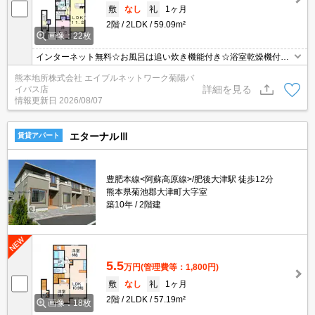
敷
なし
礼
1ヶ月
2階
2LDK
59.09m²
画像：22枚
インターネット無料☆お風呂は追い炊き機能付き☆浴室乾燥機付き
☆3口コンロ付きシステムキッチン☆複層ガラス☆期間限定賃料で
熊本地所株式会社 エイブルネットワーク菊陽バ
す。2年経過後家賃67,500円。
詳細を見る
イパス店
情報更新日
2026/08/07
エターナルⅢ
賃貸アパート
豊肥本線<阿蘇高原線>/肥後大津駅 徒歩12分
熊本県菊池郡大津町大字室
築10年
2階建
5.5
万円
(管理費等：1,800円)
敷
なし
礼
1ヶ月
2階
2LDK
57.19m²
画像：18枚