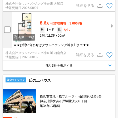
株式会社タウンハウジング神奈川 大船店
詳細を見る
情報更新日
2026/08/07
8.6
万円
(管理費等：3,000円)
敷
1ヶ月
礼
なし
2階
1LDK
50m²
画像：28枚
★★お問い合わせはタウンハウジング神奈川まで★★
株式会社タウンハウジング神奈川 湘南台店
詳細を見る
情報更新日
2026/08/02
残り3件を表示する
丘の上ハウス
賃貸マンション
横浜市営地下鉄ブルーラ･･･/踊場駅 徒歩3分
神奈川県横浜市戸塚区汲沢８丁目
築34年
3階建