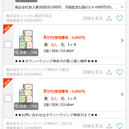
保証会社加入要(初回35,000円、月額総支払額の1％+800円/月)。イ
ンターネット無料。バルコニー。最新の空室状況はお気軽にお問い
株式会社エイブル 横浜中田店
合わせ下さい。
詳細を見る
情報更新日
2026/08/03
8
万円
(管理費等：5,000円)
敷
なし
礼
1ヶ月
1階
3DK
53.46m²
画像：24枚
★★★タウンハウジング神奈川の取り扱い物件★★★
株式会社タウンハウジング神奈川 大船店
詳細を見る
情報更新日
2026/08/02
8
万円
(管理費等：5,000円)
敷
なし
礼
1ヶ月
1階
3DK
53.46m²
画像：25枚
★★お問い合わせはタウンハウジング神奈川まで★★
株式会社タウンハウジング神奈川 二俣川店
詳細を見る
情報更新日
2026/08/05