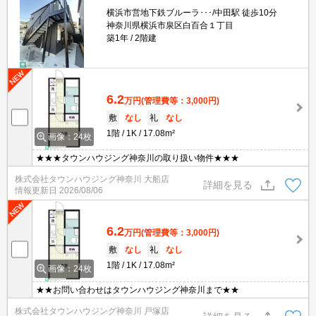
横浜市営地下鉄ブルーラ･･･/中田駅 徒歩10分
神奈川県横浜市泉区白百合１丁目
築1年
2階建
6.2
万円
(管理費等：3,000円)
敷
なし
礼
なし
1階
1K
17.08m²
画像：24枚
★★★タウンハウジング神奈川の取り扱い物件★★★
株式会社タウンハウジング神奈川 大船店
詳細を見る
情報更新日
2026/08/06
6.2
万円
(管理費等：3,000円)
敷
なし
礼
なし
1階
1K
17.08m²
画像：24枚
★★お問い合わせはタウンハウジング神奈川まで★★
株式会社タウンハウジング神奈川 戸塚店