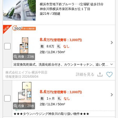
横浜市営地下鉄ブルーラ･･･/立場駅 徒歩15分
神奈川県横浜市泉区和泉が丘１丁目
築21年
3階建
8.6
万円
(管理費等：3,000円)
敷
8.6万
礼
なし
2階
1LDK
50m²
画像：23枚
浴室換気乾燥式。洗面化粧台付き。カウンターキッチン。追い焚き
機能付きバス。駐車場は敷地内。退去時、ルームクリーニング代64,
株式会社エイブル 横浜中田店
900万円。最新の空室状況はお気軽にお問い合わせ下さい。
詳細を見る
情報更新日
2026/08/04
8.6
万円
(管理費等：3,000円)
敷
1ヶ月
礼
なし
2階
1LDK
50m²
画像：28枚
★★★タウンハウジング神奈川の取り扱い物件★★★