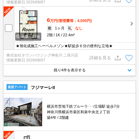
情報更新日
2026/08/07
6
万円
(管理費等：4,500円)
敷
1ヶ月
礼
なし
2階
1K
22.4m²
画像：27枚
★旭化成施工ヘーベルメゾン★駅徒歩６分の便利な立地★
株式会社タウンハウジング神奈川 二俣川店
詳細を見る
情報更新日
2026/08/07
残り4件を表示する
フジマーレII
賃貸アパート
横浜市営地下鉄ブルーラ･･･/立場駅 徒歩7分
神奈川県横浜市泉区和泉中央北２丁目
築4年
2階建