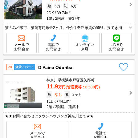
敷
6万
礼
6万
2DK
39.74m²
1階
2階建 築37年
猫のみ相談可。猫飼育時敷金2ヶ月。仲介手数料家賃の55%。投てき消火
剤6,930円。引越指定業者あり。画像の家具小物はCGであり付いていませ
ん。収納あり。最新の空室状況はお気軽にお問い合わせ下さい。
メールで
電話で
オンライン
LINEで
お問合せ
お問合せ
来店
お問合せ
D Paina Odoriba
PR
賃貸アパート
神奈川県横浜市戸塚区矢部町
11.9
万円
(管理費等：6,500円)
敷
なし
礼
2ヶ月
1LDK
44.1m²
2階
3階建 建築中
★★お問い合わせはタウンハウジング神奈川まで★★
メールで
電話で
お問合せ
お問合せ