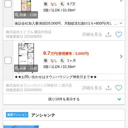
敷
なし
礼
9.7万
3階
1LDK
33.39m²
画像：23枚
保証会社加入要(初回35,000円、月額総支払額の1％+800円/月)。イ
ンターネット無料。TVインターホン付き。ウォークインクローゼッ
株式会社エイブル 横浜中田店
ト付き。システムキッチン。宅配ボックスあり。
詳細を見る
情報更新日
2026/08/03
9.7
万円
(管理費等：5,000円)
敷
なし
礼
1ヶ月
3階
1LDK
33.39m²
画像：25枚
★★お問い合わせはタウンハウジング神奈川まで★★
株式会社タウンハウジング神奈川 二俣川店
詳細を見る
情報更新日
2026/08/03
残り10件を表示する
アンシャンテ
賃貸マンション