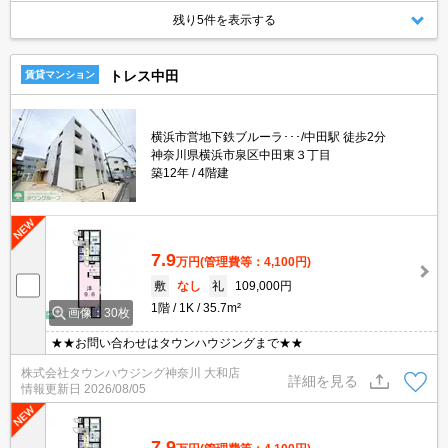
残り5件を表示する
トレス中田
賃貸マンション
横浜市営地下鉄ブルーラ･･･/中田駅 徒歩2分
神奈川県横浜市泉区中田東３丁目
築12年
4階建
7.9
万円
(管理費等：4,100円)
敷
なし
礼
109,000円
1階
1K
35.7m²
画像：30枚
★★お問い合わせはタウンハウジングまで★★
株式会社タウンハウジング神奈川 大和店
詳細を見る
情報更新日
2026/08/05
7.9