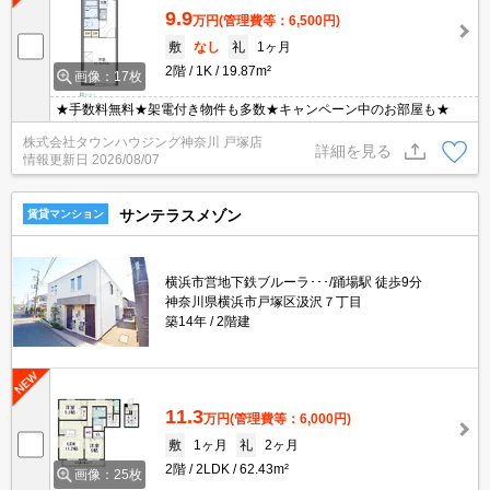
9.9
万円
(管理費等：6,500円)
敷
なし
礼
1ヶ月
2階
1K
19.87m²
画像：17枚
★手数料無料★架電付き物件も多数★キャンペーン中のお部屋も★
株式会社タウンハウジング神奈川 戸塚店
詳細を見る
情報更新日
2026/08/07
サンテラスメゾン
賃貸マンション
横浜市営地下鉄ブルーラ･･･/踊場駅 徒歩9分
神奈川県横浜市戸塚区汲沢７丁目
築14年
2階建
11.3
万円
(管理費等：6,000円)
敷
1ヶ月
礼
2ヶ月
2階
2LDK
62.43m²
画像：25枚