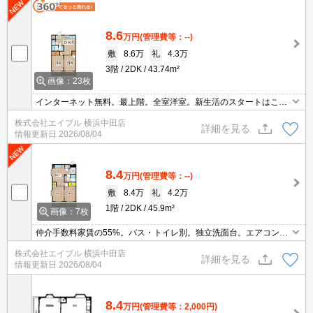
8.6
万円
(管理費等：--)
敷
8.6万
礼
4.3万
3階
2DK
43.74m²
画像：23枚
インターネット無料。最上階。全室洋室。新生活のスタートはここ
から。経済的な都市ガス使用。駅まで徒歩5分圏内!。買い物便利。
株式会社エイブル 横浜中田店
最新の空室状況はお気軽にお問い合わせ下さい。
詳細を見る
情報更新日
2026/08/04
8.4
万円
(管理費等：--)
敷
8.4万
礼
4.2万
1階
2DK
45.9m²
画像：7枚
仲介手数料家賃の55%。バス・トイレ別。独立洗面台。エアコン2
基付き。TVインターホン付き。J:COMインターネット1GBまで無料
株式会社エイブル 横浜中田店
で利用可能。経済的な都市ガス使用。
詳細を見る
情報更新日
2026/08/04
8.4
万円
(管理費等：2,000円)