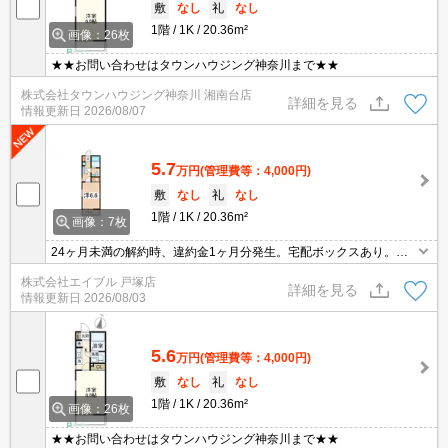
敷
なし
礼
なし
1階
1K
20.36m²
画像：26枚
★★お問い合わせはタウンハウジング神奈川まで★★
株式会社タウンハウジング神奈川 湘南台店
詳細を見る
情報更新日
2026/08/07
5.7
万円
(管理費等：4,000円)
敷
なし
礼
なし
1階
1K
20.36m²
画像：7枚
24ヶ月未満の解約時、違約金1ヶ月分発生。宅配ボックスあり。独
立洗面台。追焚給湯。TVインターホン付き。IH調理器付き。保証委
株式会社エイブル 戸塚店
託料（賃料総額に対し、初回額50％、月額2％）。
詳細を見る
情報更新日
2026/08/03
5.6
万円
(管理費等：4,000円)
敷
なし
礼
なし
1階
1K
20.36m²
画像：26枚
★★お問い合わせはタウンハウジング神奈川まで★★