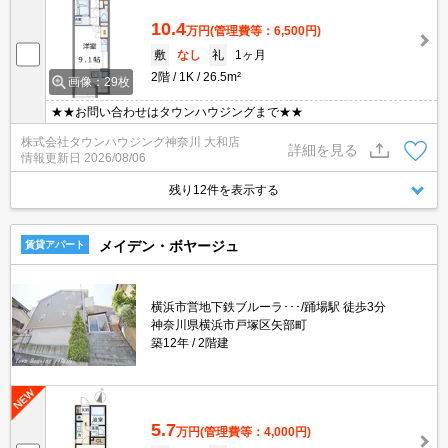
10.4
万円
(管理費等：6,500円)
敷
なし
礼
1ヶ月
2階
1K
26.5m²
画像：29枚
★★お問い合わせはタウンハウジングまで★★
株式会社タウンハウジング神奈川 大和店
詳細を見る
情報更新日
2026/08/06
残り12件を表示する
メイデン・ボヤージュ
賃貸アパート
横浜市営地下鉄ブルーラ･･･/踊場駅 徒歩3分
神奈川県横浜市戸塚区矢部町
築12年
2階建
5.7
万円
(管理費等：4,000円)