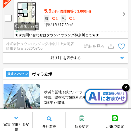
5.9
万円
(管理費等：3,000円)
敷
なし
礼
なし
1階
1R
17.39m²
画像：22枚
★★お問い合わせはタウンハウジング神奈川まで★★
株式会社タウンハウジング神奈川 上大岡店
詳細を見る
情報更新日
2026/08/05
残り1件を表示する
ヴィラ立場
賃貸マンション
横浜市営地下鉄ブルーラ･･･/立場駅 徒歩7分
神奈川県横浜市泉区和泉中央南２丁目
築3年
4階建
家賃·間取りを変
条件変更
駅を変更
LINEで提案
8.2
万円
(管理費等：3,000円)
更