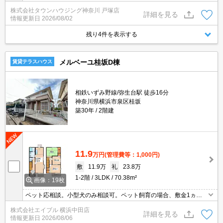
株式会社タウンハウジング神奈川 戸塚店
詳細を見る
情報更新日
2026/08/02
残り4件を表示する
メルベーユ桂坂D棟
賃貸テラスハウス
相鉄いずみ野線/弥生台駅 徒歩16分
神奈川県横浜市泉区桂坂
築30年
2階建
11.9
万円
(管理費等：1,000円)
敷
11.9万
礼
23.8万
1-2階
3LDK
70.38m²
画像：19枚
ペット応相談。小型犬のみ相談可。ペット飼育の場合、敷金1ヵ月
分増。駐車場1台分無料。保証会社加入要(初回保証料賃料の60%、
株式会社エイブル 横浜中田店
月次保証料1.0%)。退去時、ルームクリーニング料金92,901円。
詳細を見る
情報更新日
2026/08/06