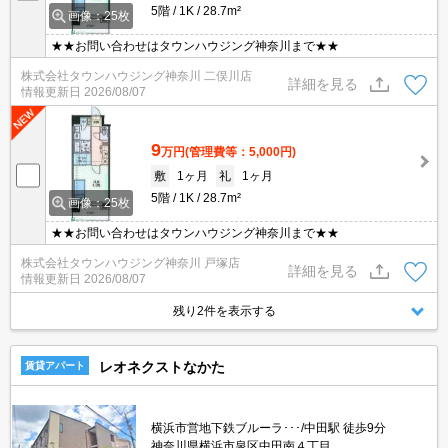
5階
1K
28.7m²
画像：25枚
★★お問い合わせはタウンハウジング神奈川まで★★
株式会社タウンハウジング神奈川 二俣川店
詳細を見る
情報更新日
2026/08/07
9
万円
(管理費等：5,000円)
敷
1ヶ月
礼
1ヶ月
5階
1K
28.7m²
画像：25枚
★★お問い合わせはタウンハウジング神奈川まで★★
株式会社タウンハウジング神奈川 戸塚店
詳細を見る
情報更新日
2026/08/07
残り2件を表示する
レオネクストなかた
賃貸アパート
横浜市営地下鉄ブルーラ･･･/中田駅 徒歩9分
神奈川県横浜市泉区中田南４丁目