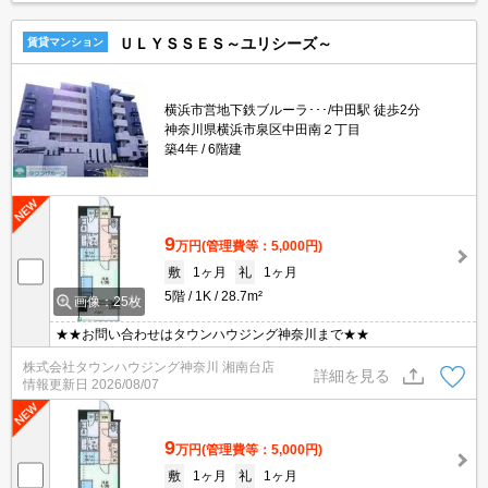
ＵＬＹＳＳＥＳ～ユリシーズ～
賃貸マンション
横浜市営地下鉄ブルーラ･･･/中田駅 徒歩2分
神奈川県横浜市泉区中田南２丁目
築4年
6階建
9
万円
(管理費等：5,000円)
敷
1ヶ月
礼
1ヶ月
5階
1K
28.7m²
画像：25枚
★★お問い合わせはタウンハウジング神奈川まで★★
株式会社タウンハウジング神奈川 湘南台店
詳細を見る
情報更新日
2026/08/07
9
万円
(管理費等：5,000円)
敷
1ヶ月
礼
1ヶ月