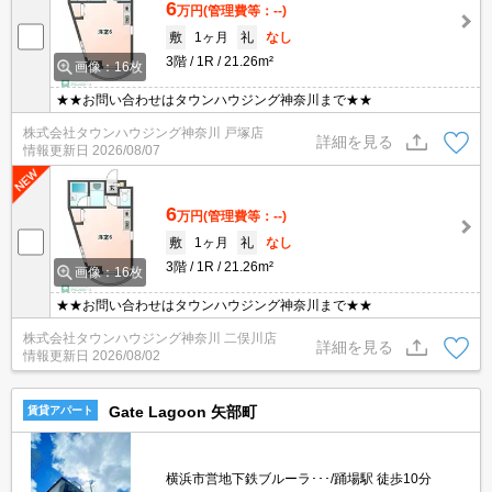
6
万円
(管理費等：--)
敷
1ヶ月
礼
なし
3階
1R
21.26m²
画像：16枚
★★お問い合わせはタウンハウジング神奈川まで★★
株式会社タウンハウジング神奈川 戸塚店
詳細を見る
情報更新日
2026/08/07
6
万円
(管理費等：--)
敷
1ヶ月
礼
なし
3階
1R
21.26m²
画像：16枚
★★お問い合わせはタウンハウジング神奈川まで★★
株式会社タウンハウジング神奈川 二俣川店
詳細を見る
情報更新日
2026/08/02
Gate Lagoon 矢部町
賃貸アパート
横浜市営地下鉄ブルーラ･･･/踊場駅 徒歩10分