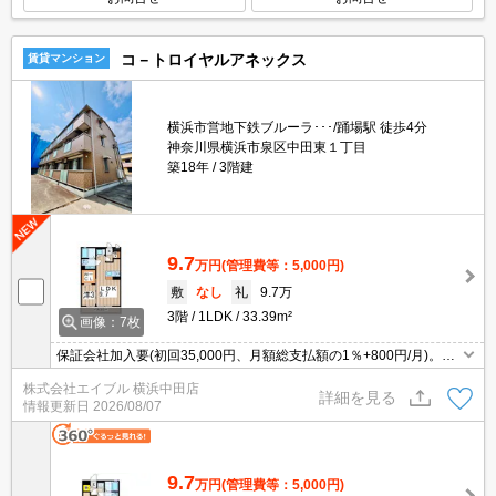
コ－トロイヤルアネックス
賃貸マンション
横浜市営地下鉄ブルーラ･･･/踊場駅 徒歩4分
神奈川県横浜市泉区中田東１丁目
築18年
3階建
9.7
万円
(管理費等：5,000円)
敷
なし
礼
9.7万
3階
1LDK
33.39m²
画像：7枚
保証会社加入要(初回35,000円、月額総支払額の1％+800円/月)。駐
車場は敷地内。エアコン1基付き。コンビニへ徒歩1分(50m)。最新
株式会社エイブル 横浜中田店
の空室状況はお気軽にお問い合わせ下さい。
詳細を見る
情報更新日
2026/08/07
9.7
万円
(管理費等：5,000円)