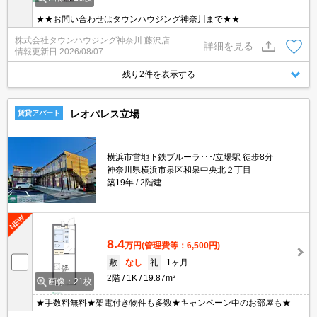
★★お問い合わせはタウンハウジング神奈川まで★★
株式会社タウンハウジング神奈川 藤沢店
詳細を見る
情報更新日
2026/08/07
残り2件を表示する
レオパレス立場
賃貸アパート
横浜市営地下鉄ブルーラ･･･/立場駅 徒歩8分
神奈川県横浜市泉区和泉中央北２丁目
築19年
2階建
8.4
万円
(管理費等：6,500円)
敷
なし
礼
1ヶ月
2階
1K
19.87m²
画像：21枚
★手数料無料★架電付き物件も多数★キャンペーン中のお部屋も★