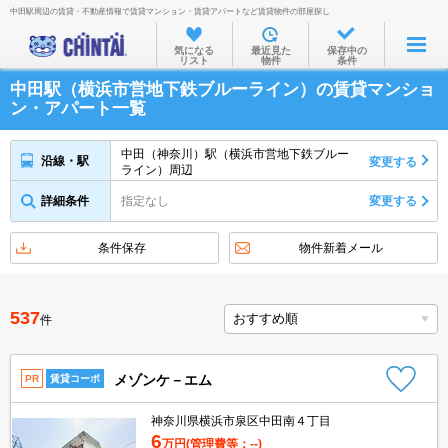
中田駅周辺の賃貸・不動産情報で賃貸マンション・賃貸アパートなど賃貸物件の部屋探し
お部屋を探す
気になる
最近見た
保存中の
リスト
物件
条件
沿線・駅から
中田駅（横浜市営地下鉄ブルーライン）の賃貸マンショ
住所から
ン・アパート一覧
家賃相場から
中田（神奈川）駅（横浜市営地下鉄ブルー
沿線・駅
変更する
ライン）周辺
通勤通学時間から
詳細条件
指定なし
変更する
物件特集から
不動産会社から
条件保存
物件新着メール
TOP
537
件
メゾンケ－エム
PR
賃貸コーポ
神奈川県横浜市泉区中田南４丁目
6
万円
(管理費等：--)