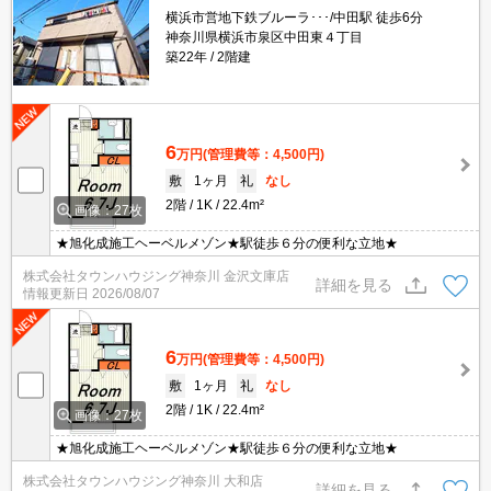
横浜市営地下鉄ブルーラ･･･/中田駅 徒歩6分
神奈川県横浜市泉区中田東４丁目
築22年
2階建
6
万円
(管理費等：4,500円)
敷
1ヶ月
礼
なし
2階
1K
22.4m²
画像：27枚
★旭化成施工ヘーベルメゾン★駅徒歩６分の便利な立地★
株式会社タウンハウジング神奈川 金沢文庫店
詳細を見る
情報更新日
2026/08/07
6
万円
(管理費等：4,500円)
敷
1ヶ月
礼
なし
2階
1K
22.4m²
画像：27枚
★旭化成施工ヘーベルメゾン★駅徒歩６分の便利な立地★
株式会社タウンハウジング神奈川 大和店
詳細を見る