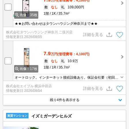
万円
(管理費等：4,100円)
敷
なし
礼
109,000円
1階
1K
35.7m²
画像：35枚
★★お問い合わせはタウンハウジング神奈川まで★★
株式会社タウンハウジング神奈川 二俣川店
詳細を見る
情報更新日
2026/08/05
7.9
万円
(管理費等：4,100円)
敷
なし
礼
10.9万
1階
1R
35.7m²
画像：17枚
オートロック。インターネット接続設備あり。保証会社要（初回22,
000万円、月総額の2.2％＋1,893円/月）。駐輪場有。サンルームあ
株式会社エイブル 横浜中田店
り。1階角部屋。最新の空室状況はお気軽にお問い合わせ下さい。
詳細を見る
情報更新日
2026/08/04
残り4件を表示する
イズミガーデンヒルズ
賃貸マンション