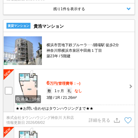
残り1件を表示する
貴浩マンション
賃貸マンション
横浜市営地下鉄ブルーラ･･･/踊場駅 徒歩2分
神奈川県横浜市泉区中田南１丁目
築23年
5階建
6
万円
(管理費等：--)
敷
1ヶ月
礼
なし
3階
1R
21.26m²
画像：16枚
★★お問い合わせはタウンハウジングまで★★
株式会社タウンハウジング神奈川 大和店
詳細を見る
情報更新日
2026/08/02