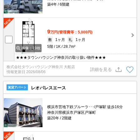
築4年
6階建
9
万円
(管理費等：5,000円)
敷
1ヶ月
礼
1ヶ月
5階
1K
28.7m²
画像：19枚
★★★タウンハウジング神奈川の取り扱い物件★★★
株式会社タウンハウジング神奈川 大船店
詳細を見る
情報更新日
2026/08/06
レオパレスエース
賃貸アパート
横浜市営地下鉄ブルーラ･･･/戸塚駅 徒歩16分
神奈川県横浜市戸塚区戸塚町
築20年
2階建