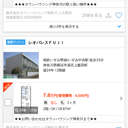
★★★タウンハウジング神奈川の取り扱い物件★★★
株式会社タウンハウジング神奈川 上大岡店
詳細を見る
情報更新日
2026/08/05
残り2件を表示する
レオパレスＦＵＪＩ
賃貸アパート
相鉄いずみ野線/いずみ中央駅 徒歩15分
神奈川県横浜市泉区上飯田町
築24年
2階建
7.8
万円
(管理費等：6,500円)
敷
なし
礼
1ヶ月
2階
1K
19.87m²
画像：15枚
★★お問い合わせはタウンハウジング神奈川まで★★
株式会社タウンハウジング神奈川 藤沢店