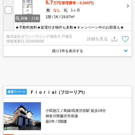
5.7
万円
(管理費等：6,500円)
敷
なし
礼
1ヶ月
1階
1K
19.87m²
画像：21枚
★手数料無料★架電付き物件も多数★キャンペーン中のお部屋も★
株式会社タウンハウジング神奈川 戸塚店
詳細を見る
情報更新日
2026/08/09
残り1件を表示する
ＦｌｏｒｉａI（フローリアI）
賃貸アパート
小田急江ノ島線/高座渋谷駅 徒歩19分
神奈川県藤沢市長後
築2年
3階建