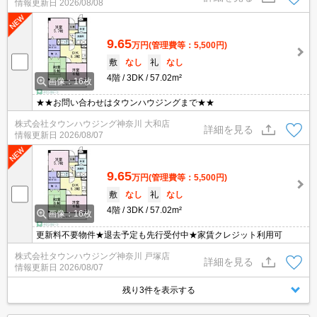
情報更新日
2026/08/08
9.65
万円
(管理費等：5,500円)
敷
なし
礼
なし
4階
3DK
57.02m²
画像：16枚
★★お問い合わせはタウンハウジングまで★★
株式会社タウンハウジング神奈川 大和店
詳細を見る
情報更新日
2026/08/07
9.65
万円
(管理費等：5,500円)
敷
なし
礼
なし
4階
3DK
57.02m²
画像：16枚
更新料不要物件★退去予定も先行受付中★家賃クレジット利用可
株式会社タウンハウジング神奈川 戸塚店
詳細を見る
情報更新日
2026/08/07
残り3件を表示する