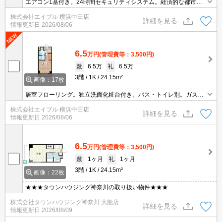
エアコン1基付き。24時間セキュリティシステム。経済的な都市ガ
ス使用。最上階。3階角部屋。インターネット無料。人気のオート
株式会社エイブル 横浜中田店
ロック付マンション。
詳細を見る
情報更新日
2026/08/06
6.5
万円
(管理費等：3,500円)
敷
6.5万
礼
6.5万
3階
1K
24.15m²
画像：17枚
居室フローリング。独立洗面化粧台付き。バス・トイレ別。ガスコ
ンロ付き。床下収納付き。経済的な都市ガス使用。インターネット
株式会社エイブル 横浜中田店
無料。人気のオートロック付マンション。
詳細を見る
情報更新日
2026/08/06
6.5
万円
(管理費等：3,500円)
敷
1ヶ月
礼
1ヶ月
3階
1K
24.15m²
画像：22枚
★★★タウンハウジング神奈川の取り扱い物件★★★
株式会社タウンハウジング神奈川 大船店
詳細を見る
情報更新日
2026/08/09