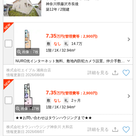
神奈川県藤沢市長後
築12年
2階建
7.35
万円
(管理費等：2,900円)
敷
なし
礼
14.7万
1階
1K
32.94m²
画像：7枚
NURO光インターネット無料。敷地内防犯カメラ設置。仲介手数料
家賃の0.55ヵ月分。南向きの角部屋。オンライン対応相談可。経済
株式会社エイブル 湘南台店
的な都市ガス使用。安心の24時間管理。詳細はお問い合わせくださ
詳細を見る
情報更新日
2026/08/08
い。
7.35
万円
(管理費等：2,900円)
敷
なし
礼
2ヶ月
1階
1K
32.94m²
画像：17枚
★★お問い合わせはタウンハウジングまで★★
株式会社タウンハウジング神奈川 大和店
詳細を見る
情報更新日
2026/08/07