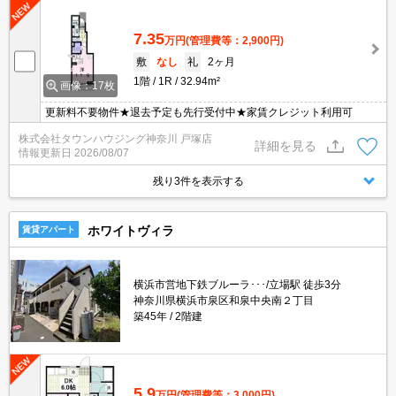
7.35
万円
(管理費等：2,900円)
敷
なし
礼
2ヶ月
1階
1R
32.94m²
画像：17枚
更新料不要物件★退去予定も先行受付中★家賃クレジット利用可
株式会社タウンハウジング神奈川 戸塚店
詳細を見る
情報更新日
2026/08/07
残り3件を表示する
ホワイトヴィラ
賃貸アパート
横浜市営地下鉄ブルーラ･･･/立場駅 徒歩3分
神奈川県横浜市泉区和泉中央南２丁目
築45年
2階建
5.9
万円
(管理費等：3,000円)