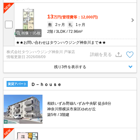
13
万円
(管理費等：12,000円)
敷
2ヶ月
礼
1ヶ月
2階
3LDK
72.96m²
画像：35枚
★★お問い合わせはタウンハウジング神奈川まで★★
株式会社タウンハウジング神奈川 戸塚店
詳細を見る
情報更新日
2026/08/09
残り3件を表示する
Ｄ－ｈｏｕｓｅ
賃貸アパート
相鉄いずみ野線/いずみ中央駅 徒歩8分
神奈川県横浜市泉区ゆめが丘
築5年
3階建