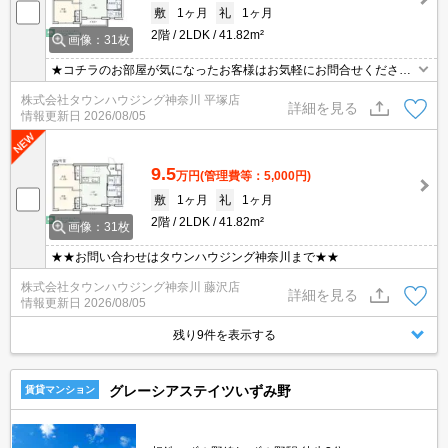
敷
1ヶ月
礼
1ヶ月
2階
2LDK
41.82m²
画像：31枚
★コチラのお部屋が気になったお客様はお気軽にお問合せください
ませ★専門スタッフが詳細情報をご案内させていただきます！もち
株式会社タウンハウジング神奈川 平塚店
ろん、他の物件もまとめてご紹介可能です！
詳細を見る
情報更新日
2026/08/05
9.5
万円
(管理費等：5,000円)
敷
1ヶ月
礼
1ヶ月
2階
2LDK
41.82m²
画像：31枚
★★お問い合わせはタウンハウジング神奈川まで★★
株式会社タウンハウジング神奈川 藤沢店
詳細を見る
情報更新日
2026/08/05
残り9件を表示する
グレーシアステイツいずみ野
賃貸マンション