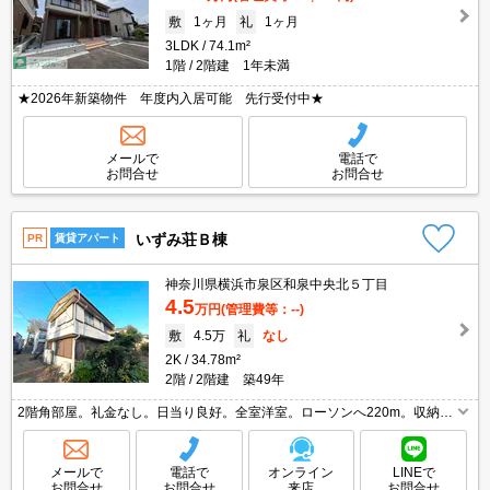
敷
1ヶ月
礼
1ヶ月
3LDK
74.1m²
1階
2階建 1年未満
★2026年新築物件 年度内入居可能 先行受付中★
メールで
電話で
お問合せ
お問合せ
いずみ荘Ｂ棟
PR
賃貸アパート
神奈川県横浜市泉区和泉中央北５丁目
4.5
万円
(管理費等：--)
敷
4.5万
礼
なし
2K
34.78m²
2階
2階建 築49年
2階角部屋。礼金なし。日当り良好。全室洋室。ローソンへ220m。収納た
っぷり。初期費用・家賃カード払い可。家賃の支払でポイントたまります
（条件あり）。駅近。最上階。
メールで
電話で
オンライン
LINEで
お問合せ
お問合せ
来店
お問合せ