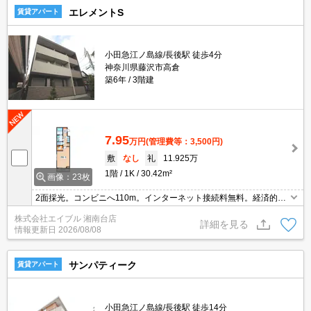
エレメントS
賃貸アパート
小田急江ノ島線/長後駅 徒歩4分
神奈川県藤沢市高倉
築6年
3階建
7.95
万円
(管理費等：3,500円)
敷
なし
礼
11.925万
1階
1K
30.42m²
画像：23枚
2面採光。コンビニへ110m。インターネット接続料無料。経済的な
都市ガス使用。設備充実。敷地内防犯カメラ設置。セキュリティシ
株式会社エイブル 湘南台店
ステム付き。仲介手数料家賃の0.55ヵ月分。オンライン対応相談
詳細を見る
情報更新日
2026/08/08
可。
サンパティーク
賃貸アパート
小田急江ノ島線/長後駅 徒歩14分