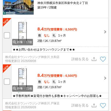
神奈川県横浜市泉区和泉中央北２丁目
築19年
2階建
8.4
万円
(管理費等：6,500円)
敷
なし
礼
1ヶ月
2階
1K
19.87m²
画像：17枚
★★お問い合わせはタウンハウジングまで★★
株式会社タウンハウジング神奈川 大和店
詳細を見る
情報更新日
2026/08/08
8.4
万円
(管理費等：6,500円)
敷
なし
礼
1ヶ月
2階
1K
19.87m²
画像：21枚
★手数料無料★架電付き物件も多数★キャンペーン中のお部屋も★
株式会社タウンハウジング神奈川 戸塚店
詳細を見る
情報更新日
2026/08/09