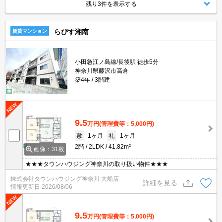
残り3件を表示する
らぴす湘南
賃貸マンション
小田急江ノ島線/長後駅 徒歩5分
神奈川県藤沢市高倉
築4年
3階建
9.5
万円
(管理費等：5,000円)
敷
1ヶ月
礼
1ヶ月
2階
2LDK
41.82m²
画像：31枚
★★★タウンハウジング神奈川の取り扱い物件★★★
株式会社タウンハウジング神奈川 大船店
詳細を見る
情報更新日
2026/08/06
9.5
万円
(管理費等：5,000円)