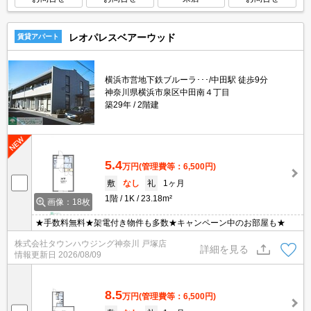
レオパレスベアーウッド
賃貸アパート
横浜市営地下鉄ブルーラ･･･/中田駅 徒歩9分
神奈川県横浜市泉区中田南４丁目
築29年
2階建
5.4
万円
(管理費等：6,500円)
敷
なし
礼
1ヶ月
1階
1K
23.18m²
画像：18枚
★手数料無料★架電付き物件も多数★キャンペーン中のお部屋も★
株式会社タウンハウジング神奈川 戸塚店
詳細を見る
情報更新日
2026/08/09
8.5
万円
(管理費等：6,500円)