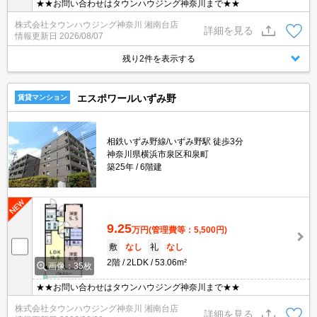
★★お問い合わせはタウンハウジング神奈川まで★★
株式会社タウンハウジング神奈川 湘南台店
詳細を見る
情報更新日
2026/08/07
残り2件を表示する
エスポワールいずみ野
賃貸マンション
相鉄いずみ野線/いずみ野駅 徒歩3分
神奈川県横浜市泉区和泉町
築25年
6階建
9.25
万円
(管理費等：5,500円)
敷
なし
礼
なし
2階
2LDK
53.06m²
画像：35枚
★★お問い合わせはタウンハウジング神奈川まで★★
株式会社タウンハウジング神奈川 湘南台店
詳細を見る