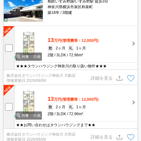
相鉄いずみ野線/いずみ野駅 徒歩3分
神奈川県横浜市泉区和泉町
築18年
3階建
13
万円
(管理費等：12,000円)
敷
2ヶ月
礼
1ヶ月
2階
3LDK
72.96m²
画像：35枚
★★★タウンハウジング神奈川の取り扱い物件★★★
株式会社タウンハウジング神奈川 大船店
詳細を見る
情報更新日
2026/08/09
13
万円
(管理費等：12,000円)
敷
2ヶ月
礼
1ヶ月
2階
3LDK
72.96m²
画像：35枚
★★お問い合わせはタウンハウジングまで★★
株式会社タウンハウジング神奈川 大和店
詳細を見る
情報更新日
2026/08/09