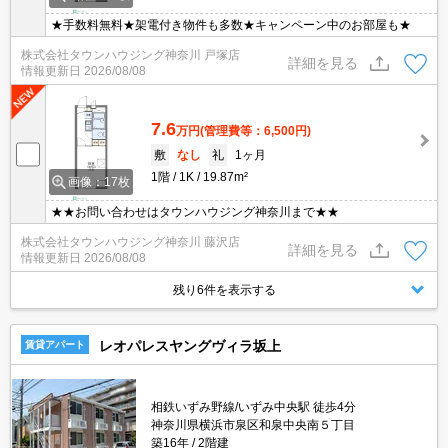
★手数料無料★架電付き物件も多数★キャンペーン中のお部屋も★
株式会社タウンハウジング神奈川 戸塚店
詳細を見る
情報更新日
2026/08/08
7.6
万円
(管理費等：6,500円)
敷
なし
礼
1ヶ月
1階
1K
19.87m²
画像：17枚
★★お問い合わせはタウンハウジング神奈川まで★★
株式会社タウンハウジング神奈川 藤沢店
詳細を見る
情報更新日
2026/08/08
残り6件を表示する
レオパレスヤングヴィラ坂上
賃貸アパート
相鉄いずみ野線/いずみ中央駅 徒歩4分
神奈川県横浜市泉区和泉中央南５丁目
築16年
2階建