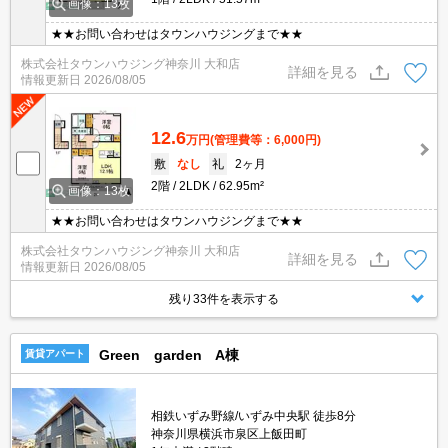
画像：13枚
★★お問い合わせはタウンハウジングまで★★
株式会社タウンハウジング神奈川 大和店
詳細を見る
情報更新日
2026/08/05
12.6
万円
(管理費等：6,000円)
敷
なし
礼
2ヶ月
2階
2LDK
62.95m²
画像：13枚
★★お問い合わせはタウンハウジングまで★★
株式会社タウンハウジング神奈川 大和店
詳細を見る
情報更新日
2026/08/05
残り33件を表示する
Green garden A棟
賃貸アパート
相鉄いずみ野線/いずみ中央駅 徒歩8分
神奈川県横浜市泉区上飯田町