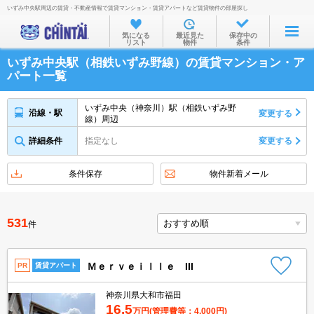
いずみ中央駅周辺の賃貸・不動産情報で賃貸マンション・賃貸アパートなど賃貸物件の部屋探し
お部屋を探す
気になる
最近見た
保存中の
リスト
物件
条件
沿線・駅から
いずみ中央駅（相鉄いずみ野線）の賃貸マンション・ア
住所から
パート一覧
家賃相場から
いずみ中央（神奈川）駅（相鉄いずみ野
沿線・駅
変更する
線）周辺
通勤通学時間から
詳細条件
指定なし
変更する
物件特集から
不動産会社から
条件保存
物件新着メール
TOP
531
件
Ｍｅｒｖｅｉｌｌｅ III
PR
賃貸アパート
神奈川県大和市福田
16.5
万円
(管理費等：4,000円)