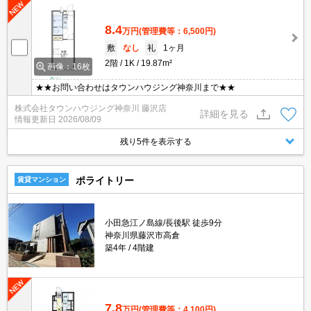
8.4
万円
(管理費等：6,500円)
敷
なし
礼
1ヶ月
2階
1K
19.87m²
画像：16枚
★★お問い合わせはタウンハウジング神奈川まで★★
株式会社タウンハウジング神奈川 藤沢店
詳細を見る
情報更新日
2026/08/09
残り5件を表示する
ポライトリー
賃貸マンション
小田急江ノ島線/長後駅 徒歩9分
神奈川県藤沢市高倉
築4年
4階建
7.8
万円
(管理費等：4,100円)