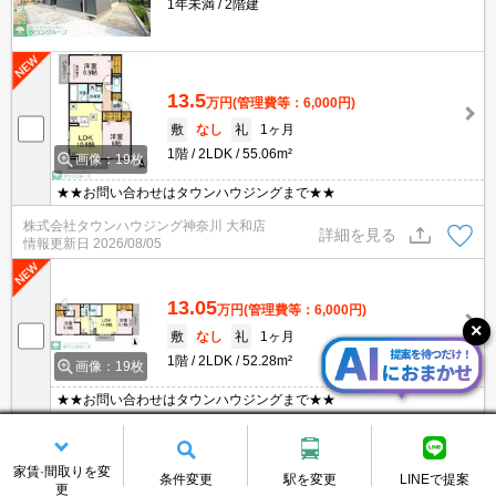
1年未満
2階建
13.5
万円
(管理費等：6,000円)
敷
なし
礼
1ヶ月
1階
2LDK
55.06m²
画像：19枚
★★お問い合わせはタウンハウジングまで★★
株式会社タウンハウジング神奈川 大和店
詳細を見る
情報更新日
2026/08/05
13.05
万円
(管理費等：6,000円)
敷
なし
礼
1ヶ月
1階
2LDK
52.28m²
画像：19枚
★★お問い合わせはタウンハウジングまで★★
株式会社タウンハウジング神奈川 大和店
詳細を見る
情報更新日
2026/08/05
家賃·間取りを変
条件変更
駅を変更
LINEで提案
更