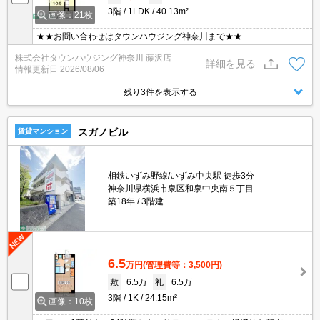
3階
1LDK
40.13m²
画像：21枚
★★お問い合わせはタウンハウジング神奈川まで★★
株式会社タウンハウジング神奈川 藤沢店
詳細を見る
情報更新日
2026/08/06
残り3件を表示する
スガノビル
賃貸マンション
相鉄いずみ野線/いずみ中央駅 徒歩3分
神奈川県横浜市泉区和泉中央南５丁目
築18年
3階建
6.5
万円
(管理費等：3,500円)
敷
6.5万
礼
6.5万
3階
1K
24.15m²
画像：10枚