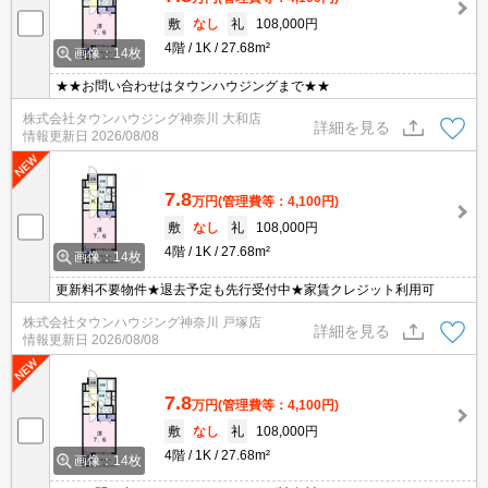
敷
なし
礼
108,000円
4階
1K
27.68m²
画像：14枚
★★お問い合わせはタウンハウジングまで★★
株式会社タウンハウジング神奈川 大和店
詳細を見る
情報更新日
2026/08/08
7.8
万円
(管理費等：4,100円)
敷
なし
礼
108,000円
4階
1K
27.68m²
画像：14枚
更新料不要物件★退去予定も先行受付中★家賃クレジット利用可
株式会社タウンハウジング神奈川 戸塚店
詳細を見る
情報更新日
2026/08/08
7.8
万円
(管理費等：4,100円)
敷
なし
礼
108,000円
4階
1K
27.68m²
画像：14枚