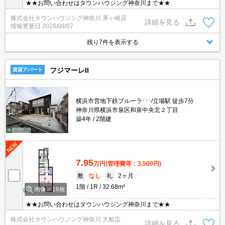
★★お問い合わせはタウンハウジング神奈川まで★★
株式会社タウンハウジング神奈川 茅ヶ崎店
詳細を見る
情報更新日
2026/08/07
残り7件を表示する
フジマーレII
賃貸アパート
横浜市営地下鉄ブルーラ･･･/立場駅 徒歩7分
神奈川県横浜市泉区和泉中央北２丁目
築4年
2階建
7.95
万円
(管理費等：3,500円)
敷
なし
礼
2ヶ月
1階
1R
32.68m²
画像：16枚
★★お問い合わせはタウンハウジング神奈川まで★★
株式会社タウンハウジング神奈川 大船店
詳細を見る