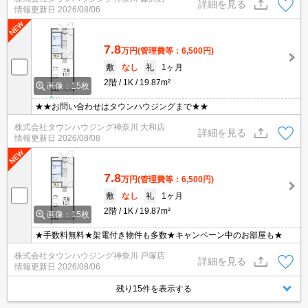
詳細を見る
情報更新日
2026/08/06
7.8
万円
(管理費等：6,500円)
敷
なし
礼
1ヶ月
2階
1K
19.87m²
画像：15枚
★★お問い合わせはタウンハウジングまで★★
株式会社タウンハウジング神奈川 大和店
詳細を見る
情報更新日
2026/08/08
7.8
万円
(管理費等：6,500円)
敷
なし
礼
1ヶ月
2階
1K
19.87m²
画像：15枚
★手数料無料★架電付き物件も多数★キャンペーン中のお部屋も★
株式会社タウンハウジング神奈川 戸塚店
詳細を見る
情報更新日
2026/08/06
残り15件を表示する