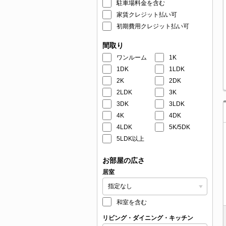
駐車場料金を含む
家賃クレジット払い可
初期費用クレジット払い可
間取り
ワンルーム
1K
1DK
1LDK
2K
2DK
2LDK
3K
3DK
3LDK
4K
4DK
4LDK
5K/5DK
5LDK以上
お部屋の広さ
居室
和室を含む
リビング・ダイニング・キッチン