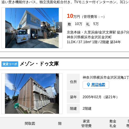
10
万円（管理費等：--）
10万
5万
敷
礼
京急本線・久里浜線/金沢文庫駅 徒歩7
神奈川県横浜市金沢区金沢町
1LDK / 37.18m² 1階 / 2階建 築34年
メゾン・ドゥ文庫
賃貸コーポ
神奈川県横浜市金沢区泥亀1
住所
周辺地図
築年
2005年02月（築21年）
階建
2階建
家賃
敷金
間取図
階
管理費
礼金