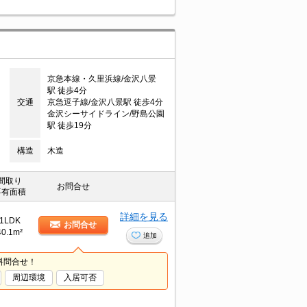
京急本線・久里浜線/金沢八景
駅 徒歩4分
交通
京急逗子線/金沢八景駅 徒歩4分
金沢シーサイドライン/野島公園
駅 徒歩19分
構造
木造
間取り
お問合せ
専有面積
詳細を見る
1LDK
お問合せ
40.1m²
追加
料問合せ！
周辺環境
入居可否