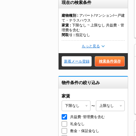
現在の検索条件
建物種別
アパート/マンション/一戸建
て・テラスハウス
家賃
下限なし ~ 上限なし 共益費・管
理費を含む
間取り
指定なし
もっと見る
新着メール登録
検索条件保存
物件条件の絞り込み
家賃
〜
共益費･管理費を含む
礼金なし
敷金・保証金なし