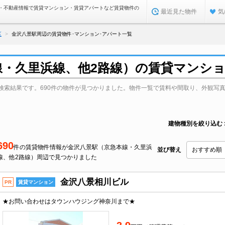
・不動産情報で賃貸マンション・賃貸アパートなど賃貸物件の
最近見た物件
気
区
金沢八景駅周辺の賃貸物件･マンション･アパート一覧
線・久里浜線、他2路線）の賃貸マンシ
検索結果です。690件の物件が見つかりました。物件一覧で賃料や間取り、外観写
建物種別を絞り込む
690
件の賃貸物件情報が金沢八景駅（京急本線・久里浜
並び替え
線、他2路線）周辺で見つかりました
金沢八景相川ビル
PR
賃貸マンション
★お問い合わせはタウンハウジング神奈川まで★