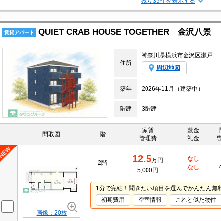
残り39件を表示する
QUIET CRAB HOUSE TOGETHER 金沢八景
賃貸アパート
神奈川県横浜市金沢区瀬戸
住所
周辺地図
築年
2026年11月（建築中）
階建
3階建
家賃
敷金
間取図
階
管理費
礼金
12.5
なし
万円
2階
なし
5,000円
1分で完結！聞きたい項目を選んでかんたん無
初期費用
空室情報
これと似た物件
画像：20枚