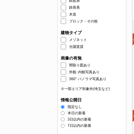
鉄筋系
鉄骨系
木造
ブロック・その他
建物タイプ
メゾネット
分譲賃貸
画像の有無
間取り図あり
外観･内観写真あり
360° パノラマ写真あり
※一部エリア対象外(埼玉など)
情報公開日
指定なし
本日の新着
3日以内の新着
7日以内の新着