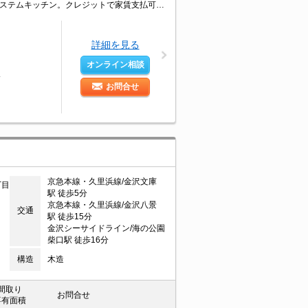
追い焚き機能付きバス。独立洗面化粧台付き。TVモニター付インターホン。3口システムキッチン。クレジットで家賃支払可。引越指定業者あり。2021年12月内装リノベーション済。駐車場セット契約。
詳細を見る
オンライン相談
分
お問合せ
京急本線・久里浜線/金沢文庫
丁目
駅 徒歩5分
京急本線・久里浜線/金沢八景
交通
駅 徒歩15分
金沢シーサイドライン/海の公園
柴口駅 徒歩16分
構造
木造
間取り
お問合せ
専有面積