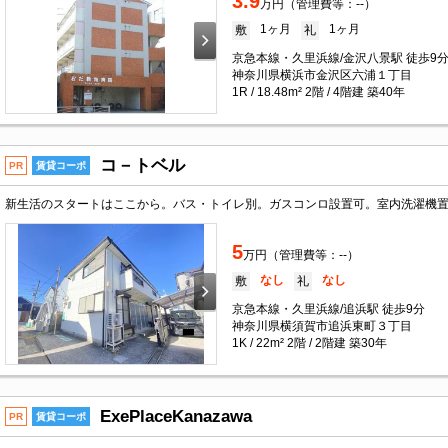
3.9
万円（管理費等：--）
1ヶ月
1ヶ月
敷
礼
京急本線・久里浜線/金沢八景駅 徒歩9
神奈川県横浜市金沢区六浦１丁目
1R / 18.48m² 2階 / 4階建 築40年
コ－トベル
PR
賃貸コーポ
5
万円（管理費等：--）
なし
なし
敷
礼
京急本線・久里浜線/追浜駅 徒歩9分
神奈川県横須賀市追浜東町３丁目
1K / 22m² 2階 / 2階建 築30年
ExePlaceKanazawa
PR
賃貸コーポ