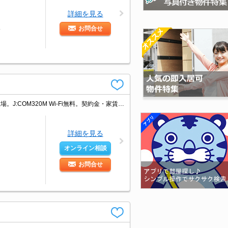
詳細を見る
お問合せ
分
新生活のスタートはここから。バス・トイレ別。ガスコンロ設置可。室内洗濯機置場。J:COM320M Wi-Fi無料。契約金・家賃クレジットカード払い可（ポイント還元あり）。仲介手数料家賃の55%。
詳細を見る
オンライン相談
お問合せ