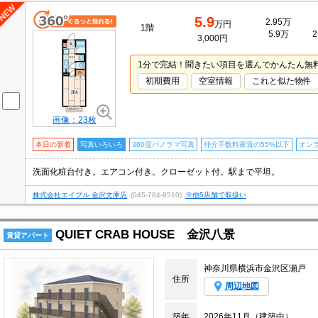
5.9
2.95万
万円
1階
5.9万
2
3,000円
1分で完結！聞きたい項目を選んでかんたん無
初期費用
空室情報
これと似た物件
画像：23枚
本日の新着
写真いろいろ
360度パノラマ写真
仲介手数料家賃の55%以下
オン
洗面化粧台付き。エアコン付き。クローゼット付。駅まで平坦。
株式会社エイブル 金沢文庫店
(045-784-9510)
※他5店舗で取扱い
QUIET CRAB HOUSE 金沢八景
賃貸アパート
神奈川県横浜市金沢区瀬戸
住所
周辺地図
築年
2026年11月（建築中）