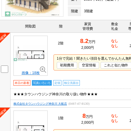
階建
3階建
家賃
敷金
間取図
階
管理費
礼金
8.2
なし
万円
2階
なし
2,000円
1分で完結！聞きたい項目を選んでかんたん無
初期費用
空室情報
これと似た物件
画像：18枚
本日の新着
写真いろいろ
定借
独立洗面台
★★★タウンハウジング神奈川の取り扱い物件★★★
株式会社タウンハウジング神奈川 大船店
(0467-47-9130)
8
なし
万円
1階
なし
2,000円