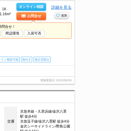
オンライン相談
詳細を見る
1K
1.16m²
追加
お問合せ
料問合せ！
周辺環境
入居可否
ライン相談可能
南向き
独立洗面台
情報更新日
2026/08/06
京急本線・久里浜線/金沢八景
駅 徒歩4分
交通
京急逗子線/金沢八景駅 徒歩4分
金沢シーサイドライン/野島公園