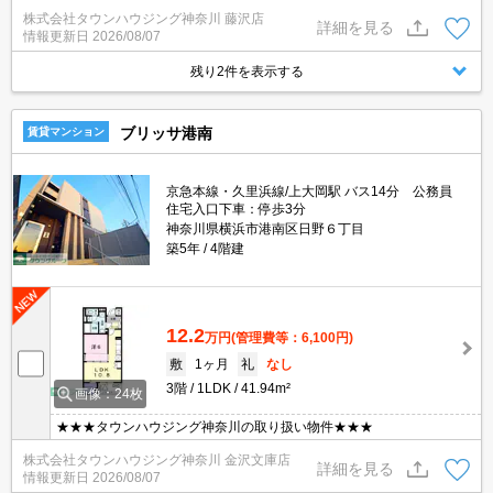
株式会社タウンハウジング神奈川 藤沢店
詳細を見る
情報更新日
2026/08/07
残り2件を表示する
ブリッサ港南
賃貸マンション
京急本線・久里浜線/上大岡駅 バス14分 公務員
住宅入口下車：停歩3分
神奈川県横浜市港南区日野６丁目
築5年
4階建
12.2
万円
(管理費等：6,100円)
敷
1ヶ月
礼
なし
3階
1LDK
41.94m²
画像：24枚
★★★タウンハウジング神奈川の取り扱い物件★★★
株式会社タウンハウジング神奈川 金沢文庫店
詳細を見る
情報更新日
2026/08/07