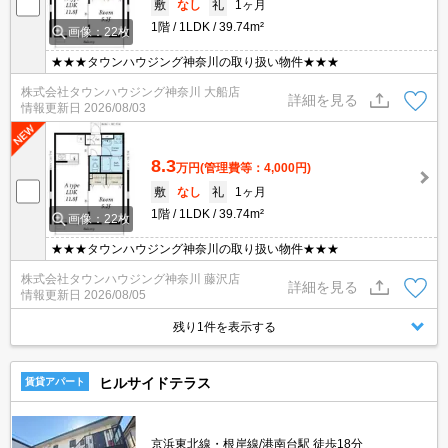
敷
なし
礼
1ヶ月
1階
1LDK
39.74m²
画像：22枚
★★★タウンハウジング神奈川の取り扱い物件★★★
株式会社タウンハウジング神奈川 大船店
詳細を見る
情報更新日
2026/08/03
8.3
万円
(管理費等：4,000円)
敷
なし
礼
1ヶ月
1階
1LDK
39.74m²
画像：22枚
★★★タウンハウジング神奈川の取り扱い物件★★★
株式会社タウンハウジング神奈川 藤沢店
詳細を見る
情報更新日
2026/08/05
残り1件を表示する
ヒルサイドテラス
賃貸アパート
京浜東北線・根岸線/港南台駅 徒歩18分