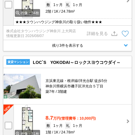
敷
1ヶ月
礼
1ヶ月
2階
1K
24.78m²
画像：34枚
★★★タウンハウジング神奈川の取り扱い物件★★★
株式会社タウンハウジング神奈川 上大岡店
詳細を見る
情報更新日
2026/08/07
残り3件を表示する
LOC`S YOKODAI～ロックスヨウコウダイ～
賃貸マンション
京浜東北線・根岸線/洋光台駅 徒歩5分
神奈川県横浜市磯子区洋光台５丁目
築7年
3階建
8.7
万円
(管理費等：10,000円)
敷
1ヶ月
礼
1ヶ月
1階
1K
24.78m²
画像：31枚