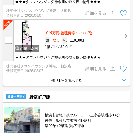
★★★タウンハウジング神奈川の取り扱い物件★★★
株式会社タウンハウジング神奈川 大船店
詳細を見る
情報更新日
2026/08/07
7.3
万円
(管理費等：3,500円)
敷
なし
礼
110,000円
1階
1K
32.9m²
画像：24枚
★★★タウンハウジング神奈川の取り扱い物件★★★
株式会社タウンハウジング神奈川 藤沢店
詳細を見る
情報更新日
2026/08/07
残り1件を表示する
野庭町戸建
賃貸一戸建て
横浜市営地下鉄ブルーラ･･･/上永谷駅 徒歩14分
神奈川県横浜市港南区野庭町
築20年
2階建 (地下1階)