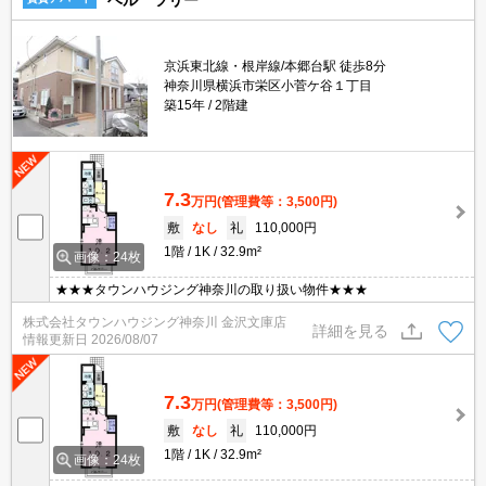
ベル ツリー
京浜東北線・根岸線/本郷台駅 徒歩8分
神奈川県横浜市栄区小菅ケ谷１丁目
築15年
2階建
7.3
万円
(管理費等：3,500円)
敷
なし
礼
110,000円
1階
1K
32.9m²
画像：24枚
★★★タウンハウジング神奈川の取り扱い物件★★★
株式会社タウンハウジング神奈川 金沢文庫店
詳細を見る
情報更新日
2026/08/07
7.3
万円
(管理費等：3,500円)
敷
なし
礼
110,000円
1階
1K
32.9m²
画像：24枚