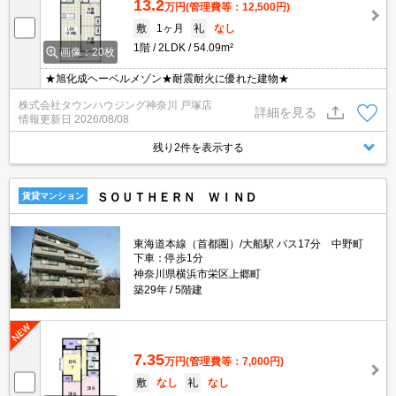
13.2
万円
(管理費等：12,500円)
敷
1ヶ月
礼
なし
1階
2LDK
54.09m²
画像：20枚
★旭化成ヘーベルメゾン★耐震耐火に優れた建物★
株式会社タウンハウジング神奈川 戸塚店
詳細を見る
情報更新日
2026/08/08
残り2件を表示する
ＳＯＵＴＨＥＲＮ ＷＩＮＤ
賃貸マンション
東海道本線（首都圏）/大船駅 バス17分 中野町
下車：停歩1分
神奈川県横浜市栄区上郷町
築29年
5階建
7.35
万円
(管理費等：7,000円)
敷
なし
礼
なし