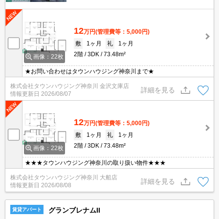
12
万円
(管理費等：5,000円)
敷
1ヶ月
礼
1ヶ月
2階
3DK
73.48m²
画像：22枚
★お問い合わせはタウンハウジング神奈川まで★
株式会社タウンハウジング神奈川 金沢文庫店
詳細を見る
情報更新日
2026/08/07
12
万円
(管理費等：5,000円)
敷
1ヶ月
礼
1ヶ月
2階
3DK
73.48m²
画像：22枚
★★★タウンハウジング神奈川の取り扱い物件★★★
株式会社タウンハウジング神奈川 大船店
詳細を見る
情報更新日
2026/08/08
グランブレナムII
賃貸アパート