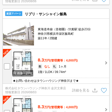
情報更新日
2026/08/06
リブリ・サンシャイン飯島
賃貸アパート
東海道本線（首都圏）/大船駅 徒歩23分
神奈川県横浜市栄区飯島町
築11年
2階建
8.3
万円
(管理費等：4,000円)
敷
なし
礼
1ヶ月
1階
1LDK
39.74m²
画像：22枚
★お問い合わせはタウンハウジング神奈川まで★
株式会社タウンハウジング神奈川 金沢文庫店
詳細を見る
情報更新日
2026/08/03
8.3
万円
(管理費等：4,000円)