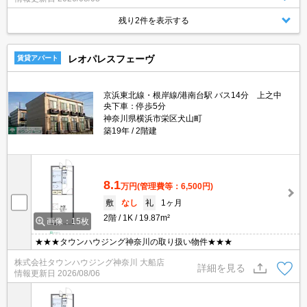
残り2件を表示する
レオパレスフェーヴ
賃貸アパート
京浜東北線・根岸線/港南台駅 バス14分 上之中
央下車：停歩5分
神奈川県横浜市栄区犬山町
築19年
2階建
8.1
万円
(管理費等：6,500円)
敷
なし
礼
1ヶ月
2階
1K
19.87m²
画像：15枚
★★★タウンハウジング神奈川の取り扱い物件★★★
株式会社タウンハウジング神奈川 大船店
詳細を見る
情報更新日
2026/08/06