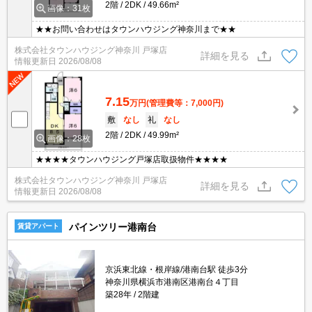
2階
2DK
49.66m²
画像：31枚
★★お問い合わせはタウンハウジング神奈川まで★★
株式会社タウンハウジング神奈川 戸塚店
詳細を見る
情報更新日
2026/08/08
7.15
万円
(管理費等：7,000円)
敷
なし
礼
なし
2階
2DK
49.99m²
画像：28枚
★★★★タウンハウジング戸塚店取扱物件★★★★
株式会社タウンハウジング神奈川 戸塚店
詳細を見る
情報更新日
2026/08/08
パインツリー港南台
賃貸アパート
京浜東北線・根岸線/港南台駅 徒歩3分
神奈川県横浜市港南区港南台４丁目
築28年
2階建