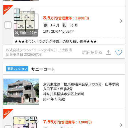
8.5
万円
(管理費等：3,000円)
敷
1ヶ月
礼
1ヶ月
1階
2DK
40.58m²
画像：27枚
★★★タウンハウジング神奈川の取り扱い物件★★★
株式会社タウンハウジング神奈川 上大岡店
詳細を見る
情報更新日
2026/08/08
サニーコート
賃貸マンション
京浜東北線・根岸線/港南台駅 バス9分 山手学院
入口下車：停歩3分
神奈川県横浜市栄区上郷町
築26年
3階建
7.55
万円
(管理費等：3,900円)