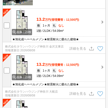
13.2
万円
(管理費等：12,500円)
敷
1ヶ月
礼
なし
1階
2LDK
54.09m²
画像：20枚
★旭化成ヘーベルメゾン★耐震耐火に優れた建物★
株式会社タウンハウジング神奈川 金沢文庫店
詳細を見る
情報更新日
2026/08/08
13.2
万円
(管理費等：12,500円)
敷
1ヶ月
礼
なし
1階
2LDK
54.09m²
画像：20枚
★旭化成ヘーベルメゾン★耐震耐火に優れた建物★
株式会社タウンハウジング神奈川 大船店
詳細を見る
情報更新日
2026/08/08