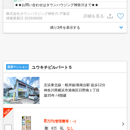
★★お問い合わせはタウンハウジング神奈川まで★★
株式会社タウンハウジング神奈川 戸塚店
詳細を見る
情報更新日
2026/08/08
残り3件を表示する
ユウキチビルパート５
賃貸マンション
京浜東北線・根岸線/港南台駅 徒歩12分
神奈川県横浜市港南区日野南１丁目
築35年
4階建
8
万円
(管理費等：--)
敷
8万
礼
なし