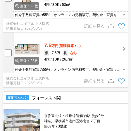
4階
3DK
53m²
画像：23枚
仲介手数料家賃の55%。オンライン内見相談可。契約金・家賃キャ
ッシュレス決済対応（条件あり）。最新の空室状況はお気軽にお問
株式会社エイブル 上大岡店
い合わせ下さい。オール洋室。シャワー付独立洗面台。うれしい礼
詳細を見る
情報更新日
2026/08/07
金0!。
7.5
万円
(管理費等：--)
敷
7.5万
礼
なし
4階
1DK
26.7m²
画像：23枚
仲介手数料家賃の55%。オンライン内見相談可。契約金・家賃キャ
ッシュレス決済対応（条件あり）。最新の空室状況はお気軽にお問
株式会社エイブル 上大岡店
い合わせ下さい。最上階。角部屋。ルーフバルコニー付き。うれし
詳細を見る
情報更新日
2026/08/07
い礼金0!。
フォーレスト関
賃貸マンション
京浜東北線・根岸線/港南台駅 徒歩9分
神奈川県横浜市港南区港南台２丁目
築37年
3階建