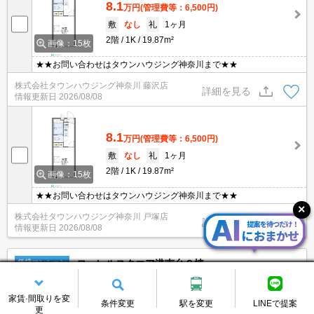
8.1
万円
(管理費等：6,500円)
敷
なし
礼
1ヶ月
2階
1K
19.87m²
画像：15枚
★★お問い合わせはタウンハウジング神奈川まで★★
株式会社タウンハウジング神奈川 藤沢店
詳細を見る
情報更新日
2026/08/08
8.1
万円
(管理費等：6,500円)
敷
なし
礼
1ヶ月
2階
1K
19.87m²
画像：15枚
★★お問い合わせはタウンハウジング神奈川まで★★
株式会社タウンハウジング神奈川 戸塚店
詳細を見る
情報更新日
2026/08/08
ローレルスクエア港南台Ｃ棟
賃貸マンション
家賃·間取りを変
条件変更
駅を変更
LINEで提案
京浜東北線・根岸線/港南台駅 徒歩17分
更