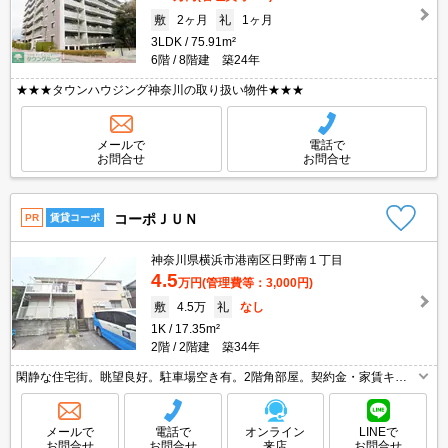
敷
2ヶ月
礼
1ヶ月
3LDK
75.91m²
6階
8階建 築24年
★★★タウンハウジング神奈川の取り扱い物件★★★
メールで
電話で
お問合せ
お問合せ
コーポＪＵＮ
PR
賃貸コーポ
神奈川県横浜市港南区日野南１丁目
4.5
万円
(管理費等：3,000円)
敷
4.5万
礼
なし
1K
17.35m²
2階
2階建 築34年
閑静な住宅街。眺望良好。駐車場空き有。2階角部屋。契約金・家賃キャ
ッシュレス決済対応（条件あり）。仲介手数料家賃の0.55ヵ月分。経済的
な都市ガス使用。最新の空室状況はお気軽にお問い合わせ下さい。
メールで
電話で
オンライン
LINEで
お問合せ
お問合せ
来店
お問合せ