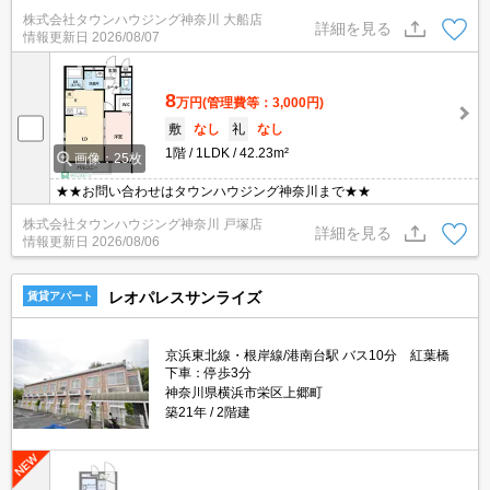
株式会社タウンハウジング神奈川 大船店
詳細を見る
情報更新日
2026/08/07
8
万円
(管理費等：3,000円)
敷
なし
礼
なし
1階
1LDK
42.23m²
画像：25枚
★★お問い合わせはタウンハウジング神奈川まで★★
株式会社タウンハウジング神奈川 戸塚店
詳細を見る
情報更新日
2026/08/06
レオパレスサンライズ
賃貸アパート
京浜東北線・根岸線/港南台駅 バス10分 紅葉橋
下車：停歩3分
神奈川県横浜市栄区上郷町
築21年
2階建