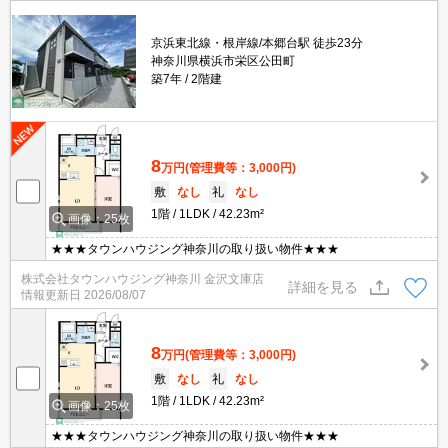
京浜東北線・根岸線/本郷台駅 徒歩23分
神奈川県横浜市栄区公田町
築7年
2階建
8
万円
(管理費等：3,000円)
敷
なし
礼
なし
1階
1LDK
42.23m²
画像：25枚
★★★タウンハウジング神奈川の取り扱い物件★★★
株式会社タウンハウジング神奈川 金沢文庫店
詳細を見る
情報更新日
2026/08/07
8
万円
(管理費等：3,000円)
敷
なし
礼
なし
1階
1LDK
42.23m²
画像：25枚
★★★タウンハウジング神奈川の取り扱い物件★★★