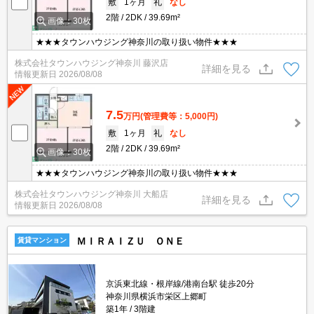
敷
1ヶ月
礼
なし
2階
2DK
39.69m²
画像：30枚
★★★タウンハウジング神奈川の取り扱い物件★★★
株式会社タウンハウジング神奈川 藤沢店
詳細を見る
情報更新日
2026/08/08
7.5
万円
(管理費等：5,000円)
敷
1ヶ月
礼
なし
2階
2DK
39.69m²
画像：30枚
★★★タウンハウジング神奈川の取り扱い物件★★★
株式会社タウンハウジング神奈川 大船店
詳細を見る
情報更新日
2026/08/08
ＭＩＲＡＩＺＵ ＯＮＥ
賃貸マンション
京浜東北線・根岸線/港南台駅 徒歩20分
神奈川県横浜市栄区上郷町
築1年
3階建