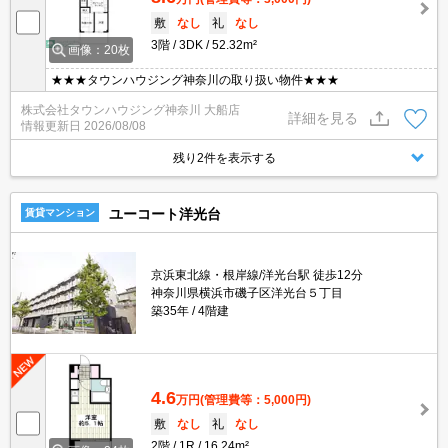
敷
なし
礼
なし
3階
3DK
52.32m²
画像：20枚
★★★タウンハウジング神奈川の取り扱い物件★★★
株式会社タウンハウジング神奈川 大船店
詳細を見る
情報更新日
2026/08/08
残り2件を表示する
ユーコート洋光台
賃貸マンション
京浜東北線・根岸線/洋光台駅 徒歩12分
神奈川県横浜市磯子区洋光台５丁目
築35年
4階建
4.6
万円
(管理費等：5,000円)
敷
なし
礼
なし
2階
1R
16.24m²