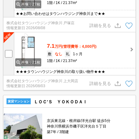
1階
1K
21.37m²
画像：27枚
★★お問い合わせはタウンハウジング神奈川まで★★
株式会社タウンハウジング神奈川 戸塚店
詳細を見る
情報更新日
2026/08/08
7.1
万円
(管理費等：4,000円)
敷
なし
礼
1ヶ月
1階
1K
21.37m²
画像：21枚
★★★タウンハウジング神奈川の取り扱い物件★★★
株式会社タウンハウジング神奈川 上大岡店
詳細を見る
情報更新日
2026/08/03
ＬＯＣ’Ｓ ＹＯＫＯＤＡＩ
賃貸マンション
京浜東北線・根岸線/洋光台駅 徒歩5分
神奈川県横浜市磯子区洋光台５丁目
築7年
3階建