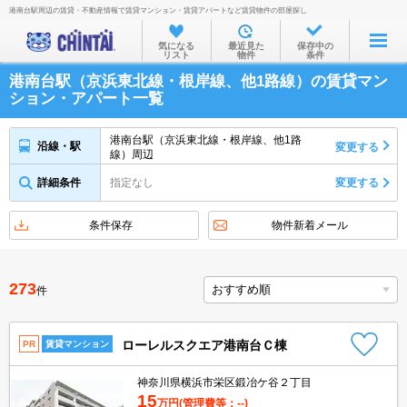
港南台駅周辺の賃貸・不動産情報で賃貸マンション・賃貸アパートなど賃貸物件の部屋探し
お部屋を探す
気になる
最近見た
保存中の
リスト
物件
条件
沿線・駅から
港南台駅（京浜東北線・根岸線、他1路線）の賃貸マン
住所から
ション・アパート一覧
家賃相場から
港南台駅（京浜東北線・根岸線、他1路
沿線・駅
変更する
線）周辺
通勤通学時間から
詳細条件
指定なし
変更する
物件特集から
不動産会社から
条件保存
物件新着メール
TOP
273
件
ローレルスクエア港南台Ｃ棟
PR
賃貸マンション
神奈川県横浜市栄区鍛冶ケ谷２丁目
15
万円
(管理費等：--)