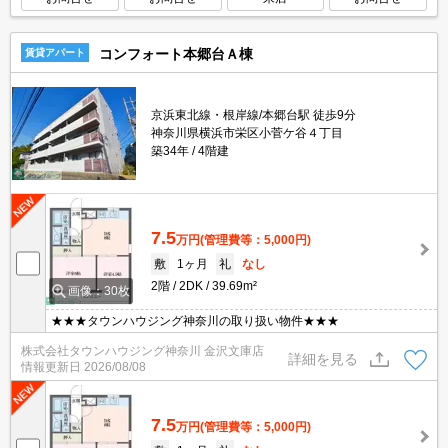
コンフォート本郷台Ａ棟
賃貸アパート
京浜東北線・根岸線/本郷台駅 徒歩9分
神奈川県横浜市栄区小菅ケ谷４丁目
築34年
4階建
7.5
万円
(管理費等：5,000円)
敷
1ヶ月
礼
なし
2階
2DK
39.69m²
画像：30枚
★★★タウンハウジング神奈川の取り扱い物件★★★
株式会社タウンハウジング神奈川 金沢文庫店
詳細を見る
情報更新日
2026/08/08
7.5
万円
(管理費等：5,000円)