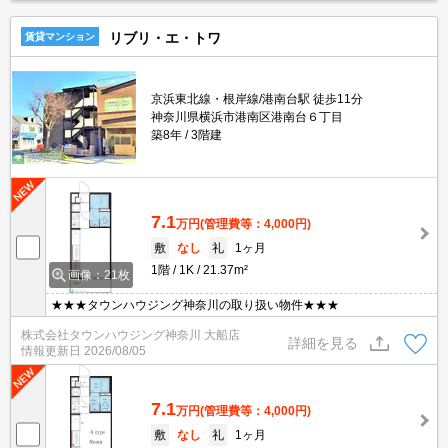
リブリ・エ・トワ
賃貸マンション
京浜東北線・根岸線/港南台駅 徒歩11分
神奈川県横浜市港南区港南台６丁目
築8年
3階建
7.1
万円
(管理費等：4,000円)
敷
なし
礼
1ヶ月
1階
1K
21.37m²
画像：21枚
★★★タウンハウジング神奈川の取り扱い物件★★★
株式会社タウンハウジング神奈川 大船店
詳細を見る
情報更新日
2026/08/05
7.1
万円
(管理費等：4,000円)
敷
なし
礼
1ヶ月