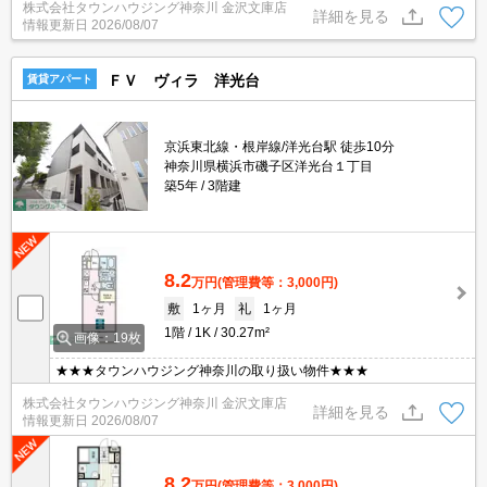
株式会社タウンハウジング神奈川 金沢文庫店
詳細を見る
情報更新日
2026/08/07
ＦＶ ヴィラ 洋光台
賃貸アパート
京浜東北線・根岸線/洋光台駅 徒歩10分
神奈川県横浜市磯子区洋光台１丁目
築5年
3階建
8.2
万円
(管理費等：3,000円)
敷
1ヶ月
礼
1ヶ月
1階
1K
30.27m²
画像：19枚
★★★タウンハウジング神奈川の取り扱い物件★★★
株式会社タウンハウジング神奈川 金沢文庫店
詳細を見る
情報更新日
2026/08/07
8.2
万円
(管理費等：3,000円)