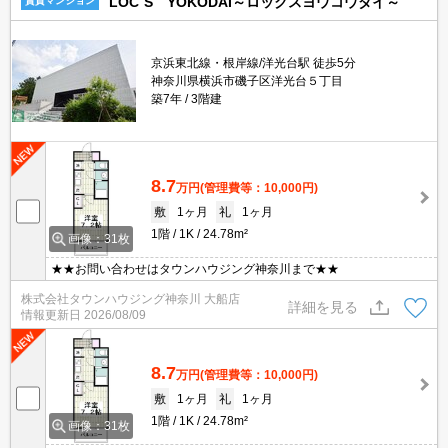
LOC`S YOKODAI～ロックスヨウコウダイ～
賃貸マンション
京浜東北線・根岸線/洋光台駅 徒歩5分
神奈川県横浜市磯子区洋光台５丁目
築7年
3階建
8.7
万円
(管理費等：10,000円)
敷
1ヶ月
礼
1ヶ月
1階
1K
24.78m²
画像：31枚
★★お問い合わせはタウンハウジング神奈川まで★★
株式会社タウンハウジング神奈川 大船店
詳細を見る
情報更新日
2026/08/09
8.7
万円
(管理費等：10,000円)
敷
1ヶ月
礼
1ヶ月
1階
1K
24.78m²
画像：31枚