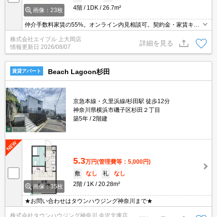
4階
1DK
26.7m²
画像：23枚
仲介手数料家賃の55%。オンライン内見相談可。契約金・家賃キャ
ッシュレス決済対応（条件あり）。最新の空室状況はお気軽にお問
株式会社エイブル 上大岡店
い合わせ下さい。最上階。角部屋。ルーフバルコニー付き。うれし
詳細を見る
情報更新日
2026/08/07
い礼金0!。
Beach Lagoon杉田
賃貸アパート
京急本線・久里浜線/杉田駅 徒歩12分
神奈川県横浜市磯子区杉田２丁目
築5年
2階建
5.3
万円
(管理費等：5,000円)
敷
なし
礼
なし
2階
1K
20.28m²
画像：35枚
★お問い合わせはタウンハウジング神奈川まで★
株式会社タウンハウジング神奈川 金沢文庫店