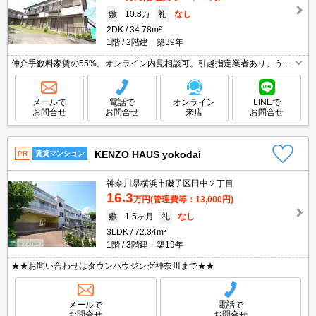
敷
10.8万
礼
なし
2DK
34.78m²
1階
2階建 築39年
仲介手数料家賃の55%。オンライン内見相談可。引越指定業者あり。うれ
しい礼金0!。閑静な住宅街。契約金・家賃キャッシュレス決済対応（条件
あり）。最新の空室状況はお気軽にお問い合わせ下さい。
メールで
電話で
オンライン
LINEで
お問合せ
お問合せ
来店
お問合せ
KENZO HAUS yokodai
PR
賃貸マンション
神奈川県横浜市磯子区田中２丁目
16.3
万円
(管理費等：13,000円)
敷
1.5ヶ月
礼
なし
3LDK
72.34m²
1階
3階建 築19年
★★お問い合わせはタウンハウジング神奈川まで★★
メールで
電話で
お問合せ
お問合せ