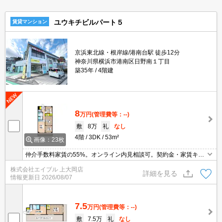
ユウキチビルパート５
賃貸マンション
京浜東北線・根岸線/港南台駅 徒歩12分
神奈川県横浜市港南区日野南１丁目
築35年
4階建
8
万円
(管理費等：--)
敷
8万
礼
なし
4階
3DK
53m²
画像：23枚
仲介手数料家賃の55%。オンライン内見相談可。契約金・家賃キャ
ッシュレス決済対応（条件あり）。最新の空室状況はお気軽にお問
株式会社エイブル 上大岡店
い合わせ下さい。オール洋室。シャワー付独立洗面台。うれしい礼
詳細を見る
情報更新日
2026/08/07
金0!。
7.5
万円
(管理費等：--)
敷
7.5万
礼
なし