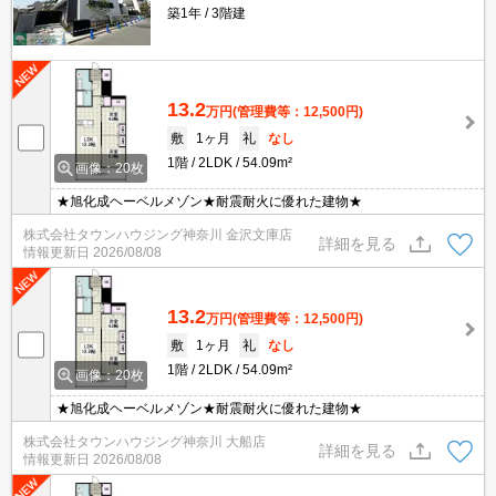
築1年
3階建
13.2
万円
(管理費等：12,500円)
敷
1ヶ月
礼
なし
1階
2LDK
54.09m²
画像：20枚
★旭化成ヘーベルメゾン★耐震耐火に優れた建物★
株式会社タウンハウジング神奈川 金沢文庫店
詳細を見る
情報更新日
2026/08/08
13.2
万円
(管理費等：12,500円)
敷
1ヶ月
礼
なし
1階
2LDK
54.09m²
画像：20枚
★旭化成ヘーベルメゾン★耐震耐火に優れた建物★
株式会社タウンハウジング神奈川 大船店
詳細を見る
情報更新日
2026/08/08