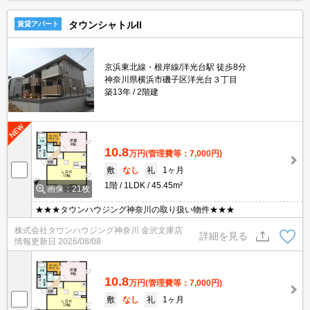
タウンシャトルII
賃貸アパート
京浜東北線・根岸線/洋光台駅 徒歩8分
神奈川県横浜市磯子区洋光台３丁目
築13年
2階建
10.8
万円
(管理費等：7,000円)
敷
なし
礼
1ヶ月
1階
1LDK
45.45m²
画像：21枚
★★★タウンハウジング神奈川の取り扱い物件★★★
株式会社タウンハウジング神奈川 金沢文庫店
詳細を見る
情報更新日
2026/08/08
10.8
万円
(管理費等：7,000円)
敷
なし
礼
1ヶ月