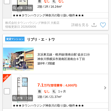
敷
なし
礼
なし
2階
1R
16.24m²
画像：24枚
★★★タウンハウジング神奈川の取り扱い物件★★★
株式会社タウンハウジング神奈川 大船店
詳細を見る
情報更新日
2026/08/06
リブリ・エ・トワ
賃貸マンション
京浜東北線・根岸線/港南台駅 徒歩11分
神奈川県横浜市港南区港南台６丁目
築8年
3階建
7.1
万円
(管理費等：4,000円)
敷
なし
礼
1ヶ月
1階
1K
21.37m²
画像：21枚
★★★タウンハウジング神奈川の取り扱い物件★★★