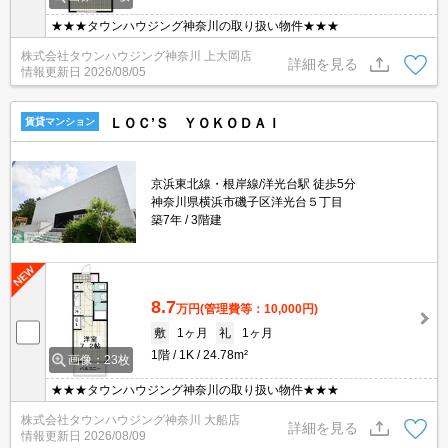
★★★タウンハウジング神奈川の取り扱い物件★★★
株式会社タウンハウジング神奈川 上大岡店
詳細を見る
情報更新日
2026/08/05
ＬＯＣ’Ｓ ＹＯＫＯＤＡＩ
賃貸マンション
京浜東北線・根岸線/洋光台駅 徒歩5分
神奈川県横浜市磯子区洋光台５丁目
築7年
3階建
8.7
万円
(管理費等：10,000円)
敷
1ヶ月
礼
1ヶ月
1階
1K
24.78m²
画像：23枚
★★★タウンハウジング神奈川の取り扱い物件★★★
株式会社タウンハウジング神奈川 大船店
詳細を見る
情報更新日
2026/08/09