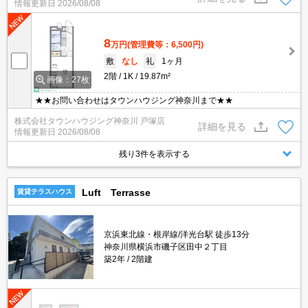
情報更新日
2026/08/08
8
万円
(管理費等：6,500円)
敷
なし
礼
1ヶ月
2階
1K
19.87m²
画像：27枚
★★お問い合わせはタウンハウジング神奈川まで★★
株式会社タウンハウジング神奈川 戸塚店
詳細を見る
情報更新日
2026/08/08
残り3件を表示する
Luft Terrasse
賃貸テラスハウス
京浜東北線・根岸線/洋光台駅 徒歩13分
神奈川県横浜市磯子区田中２丁目
築2年
2階建