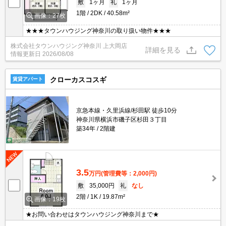
敷
1ヶ月
礼
1ヶ月
1階
2DK
40.58m²
画像：27枚
★★★タウンハウジング神奈川の取り扱い物件★★★
株式会社タウンハウジング神奈川 上大岡店
詳細を見る
情報更新日
2026/08/08
クローカスコスギ
賃貸アパート
京急本線・久里浜線/杉田駅 徒歩10分
神奈川県横浜市磯子区杉田３丁目
築34年
2階建
3.5
万円
(管理費等：2,000円)
敷
35,000円
礼
なし
2階
1K
19.87m²
画像：19枚
★お問い合わせはタウンハウジング神奈川まで★