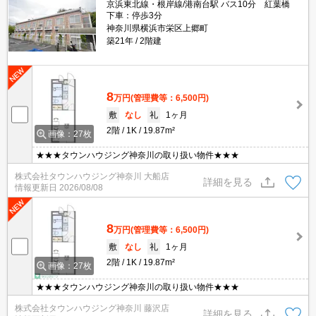
京浜東北線・根岸線/港南台駅 バス10分 紅葉橋
下車：停歩3分
神奈川県横浜市栄区上郷町
築21年
2階建
8
万円
(管理費等：6,500円)
敷
なし
礼
1ヶ月
2階
1K
19.87m²
画像：27枚
★★★タウンハウジング神奈川の取り扱い物件★★★
株式会社タウンハウジング神奈川 大船店
詳細を見る
情報更新日
2026/08/08
8
万円
(管理費等：6,500円)
敷
なし
礼
1ヶ月
2階
1K
19.87m²
画像：27枚
★★★タウンハウジング神奈川の取り扱い物件★★★
株式会社タウンハウジング神奈川 藤沢店
詳細を見る