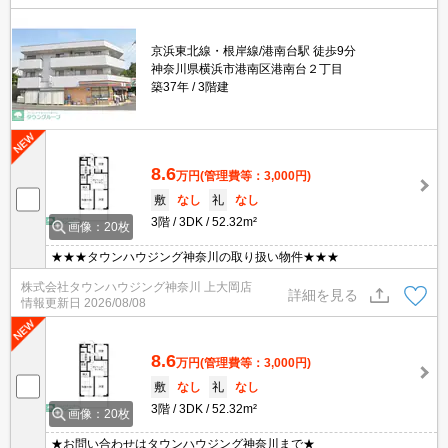
京浜東北線・根岸線/港南台駅 徒歩9分
神奈川県横浜市港南区港南台２丁目
築37年
3階建
8.6
万円
(管理費等：3,000円)
敷
なし
礼
なし
3階
3DK
52.32m²
画像：20枚
★★★タウンハウジング神奈川の取り扱い物件★★★
株式会社タウンハウジング神奈川 上大岡店
詳細を見る
情報更新日
2026/08/08
8.6
万円
(管理費等：3,000円)
敷
なし
礼
なし
3階
3DK
52.32m²
画像：20枚
★お問い合わせはタウンハウジング神奈川まで★