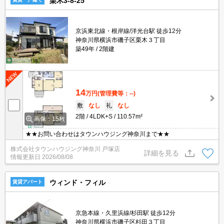
栗木3-8-25
京浜東北線・根岸線/洋光台駅 徒歩12分
神奈川県横浜市磯子区栗木３丁目
築49年
2階建
14
万円
(管理費等：--)
敷
なし
礼
なし
2階
4LDK+S
110.57m²
画像：15枚
★★お問い合わせはタウンハウジング神奈川まで★★
株式会社タウンハウジング神奈川 戸塚店
詳細を見る
情報更新日
2026/08/08
ウィンド・フィル
賃貸アパート
京急本線・久里浜線/杉田駅 徒歩12分
神奈川県横浜市磯子区杉田３丁目