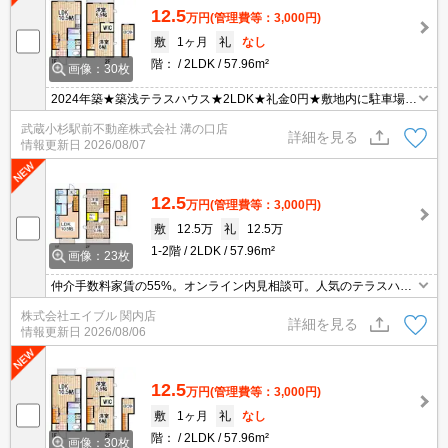
12.5
万円
(管理費等：3,000円)
敷
1ヶ月
礼
なし
階：
2LDK
57.96m²
画像：30枚
2024年築★築浅テラスハウス★2LDK★礼金0円★敷地内に駐車場あ
ります（空きあり・有料1.1万円）★初期費用を抑えてお探しの方に
武蔵小杉駅前不動産株式会社 溝の口店
オススメ★エアコン3基
詳細を見る
情報更新日
2026/08/07
12.5
万円
(管理費等：3,000円)
敷
12.5万
礼
12.5万
1-2階
2LDK
57.96m²
画像：23枚
仲介手数料家賃の55%。オンライン内見相談可。人気のテラスハウ
ス。契約金・家賃キャッシュレス決済対応（条件あり）。ケーブル
株式会社エイブル 関内店
テレビ対応(J:COM)。最新の空室状況はお気軽にお問い合わせ下さ
詳細を見る
情報更新日
2026/08/06
い。
12.5
万円
(管理費等：3,000円)
敷
1ヶ月
礼
なし
階：
2LDK
57.96m²
画像：30枚