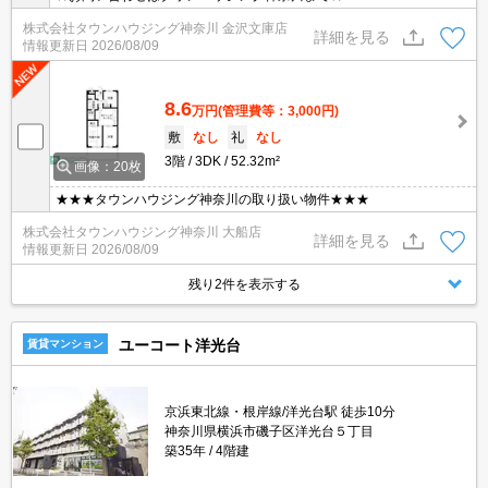
株式会社タウンハウジング神奈川 金沢文庫店
詳細を見る
情報更新日
2026/08/09
8.6
万円
(管理費等：3,000円)
敷
なし
礼
なし
3階
3DK
52.32m²
画像：20枚
★★★タウンハウジング神奈川の取り扱い物件★★★
株式会社タウンハウジング神奈川 大船店
詳細を見る
情報更新日
2026/08/09
残り2件を表示する
ユーコート洋光台
賃貸マンション
京浜東北線・根岸線/洋光台駅 徒歩10分
神奈川県横浜市磯子区洋光台５丁目
築35年
4階建