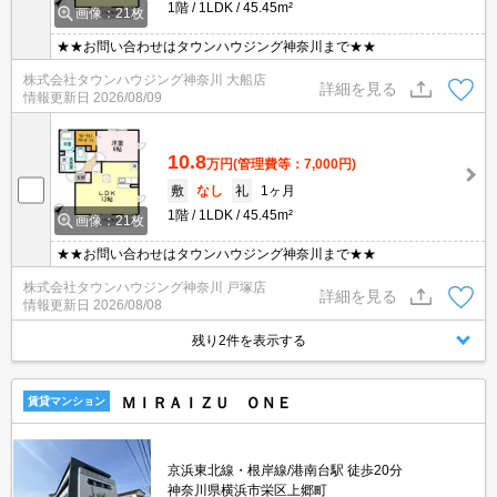
1階
1LDK
45.45m²
画像：21枚
★★お問い合わせはタウンハウジング神奈川まで★★
株式会社タウンハウジング神奈川 大船店
詳細を見る
情報更新日
2026/08/09
10.8
万円
(管理費等：7,000円)
敷
なし
礼
1ヶ月
1階
1LDK
45.45m²
画像：21枚
★★お問い合わせはタウンハウジング神奈川まで★★
株式会社タウンハウジング神奈川 戸塚店
詳細を見る
情報更新日
2026/08/08
残り2件を表示する
ＭＩＲＡＩＺＵ ＯＮＥ
賃貸マンション
京浜東北線・根岸線/港南台駅 徒歩20分
神奈川県横浜市栄区上郷町