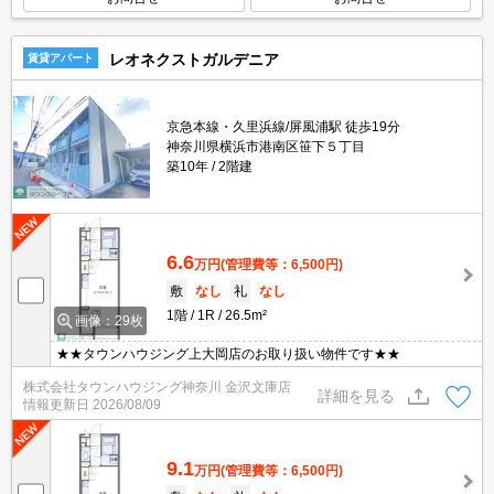
レオネクストガルデニア
賃貸アパート
京急本線・久里浜線/屏風浦駅 徒歩19分
神奈川県横浜市港南区笹下５丁目
築10年
2階建
6.6
万円
(管理費等：6,500円)
敷
なし
礼
なし
1階
1R
26.5m²
画像：29枚
★★タウンハウジング上大岡店のお取り扱い物件です★★
株式会社タウンハウジング神奈川 金沢文庫店
詳細を見る
情報更新日
2026/08/09
9.1
万円
(管理費等：6,500円)