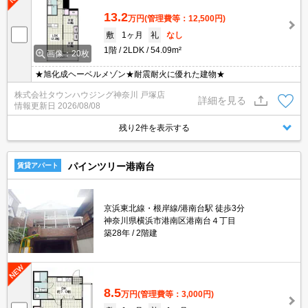
13.2
万円
(管理費等：12,500円)
敷
1ヶ月
礼
なし
1階
2LDK
54.09m²
画像：20枚
★旭化成ヘーベルメゾン★耐震耐火に優れた建物★
株式会社タウンハウジング神奈川 戸塚店
詳細を見る
情報更新日
2026/08/08
残り2件を表示する
パインツリー港南台
賃貸アパート
京浜東北線・根岸線/港南台駅 徒歩3分
神奈川県横浜市港南区港南台４丁目
築28年
2階建
8.5
万円
(管理費等：3,000円)