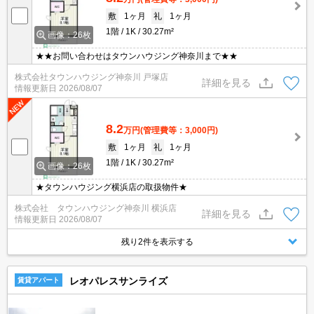
敷
1ヶ月
礼
1ヶ月
1階
1K
30.27m²
画像：26枚
★★お問い合わせはタウンハウジング神奈川まで★★
株式会社タウンハウジング神奈川 戸塚店
詳細を見る
情報更新日
2026/08/07
8.2
万円
(管理費等：3,000円)
敷
1ヶ月
礼
1ヶ月
1階
1K
30.27m²
画像：26枚
★タウンハウジング横浜店の取扱物件★
株式会社 タウンハウジング神奈川 横浜店
詳細を見る
情報更新日
2026/08/07
残り2件を表示する
レオパレスサンライズ
賃貸アパート