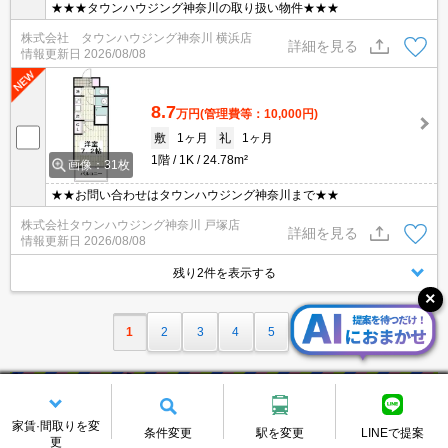
★★★タウンハウジング神奈川の取り扱い物件★★★
株式会社 タウンハウジング神奈川 横浜店
詳細を見る
情報更新日
2026/08/08
8.7
万円
(管理費等：10,000円)
敷
1ヶ月
礼
1ヶ月
1階
1K
24.78m²
画像：31枚
★★お問い合わせはタウンハウジング神奈川まで★★
株式会社タウンハウジング神奈川 戸塚店
詳細を見る
情報更新日
2026/08/08
残り2件を表示する
1
2
3
4
5
家賃·間取りを変
条件変更
駅を変更
LINEで提案
更