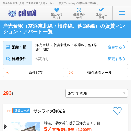
洋光台駅周辺の賃貸・不動産情報で賃貸マンション・賃貸アパートなど賃貸物件の部屋探し
お部屋を探す
気になる
最近見た
保存中の
リスト
物件
条件
沿線・駅から
洋光台駅（京浜東北線・根岸線、他1路線）の賃貸マン
住所から
ション・アパート一覧
家賃相場から
洋光台駅（京浜東北線・根岸線、他1路
沿線・駅
変更する
線）周辺
通勤通学時間から
詳細条件
指定なし
変更する
物件特集から
不動産会社から
条件保存
物件新着メール
TOP
293
件
サンライズ洋光台
PR
賃貸コーポ
神奈川県横浜市磯子区洋光台１丁目
5.4
万円
(管理費等：1,000円)