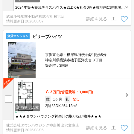
2024年築★築浅テラスハウス★2LDK★礼金0円★敷地内に駐車場あ
ります（空きあり・有料1.1万円）★初期費用を抑えてお探しの方に
武蔵小杉駅前不動産株式会社 横浜店
オススメ★エアコン3基
詳細を見る
情報更新日
2026/08/07
ビリーブハイツ
賃貸マンション
京浜東北線・根岸線/洋光台駅 徒歩8分
神奈川県横浜市磯子区洋光台３丁目
築34年
3階建
7.7
万円
(管理費等：3,000円)
敷
1ヶ月
礼
なし
2階
3DK
54.13m²
画像：15枚
★★★タウンハウジング神奈川の取り扱い物件★★★
株式会社タウンハウジング神奈川 金沢文庫店
詳細を見る
情報更新日
2026/08/05