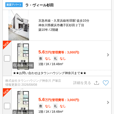
ラ・ヴィール杉田
賃貸アパート
京急本線・久里浜線/杉田駅 徒歩10分
神奈川県横浜市磯子区杉田２丁目
築10年
2階建
5.6
万円
(管理費等：3,000円)
敷
なし
礼
なし
1階
1K
18.48m²
画像：24枚
★★お問い合わせはタウンハウジング神奈川まで★★
株式会社タウンハウジング神奈川 戸塚店
詳細を見る
情報更新日
2026/08/08
5.6
万円
(管理費等：3,000円)
敷
なし
礼
なし
1階
1K
18.48m²
画像：24枚