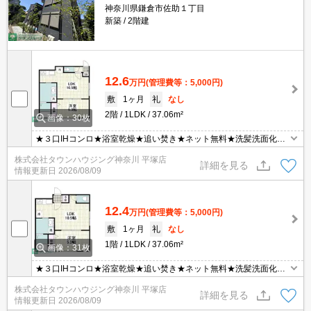
神奈川県鎌倉市佐助１丁目
新築
2階建
12.6
万円
(管理費等：5,000円)
敷
1ヶ月
礼
なし
2階
1LDK
37.06m²
画像：30枚
★３口IHコンロ★浴室乾燥★追い焚き★ネット無料★洗髪洗面化粧
台★宅配BOX★都市ガス★温水洗浄便座★室内物干し★電子ロック
株式会社タウンハウジング神奈川 平塚店
★
詳細を見る
情報更新日
2026/08/09
12.4
万円
(管理費等：5,000円)
敷
1ヶ月
礼
なし
1階
1LDK
37.06m²
画像：31枚
★３口IHコンロ★浴室乾燥★追い焚き★ネット無料★洗髪洗面化粧
台★宅配BOX★都市ガス★温水洗浄便座★室内物干し★電子ロック
株式会社タウンハウジング神奈川 平塚店
★
詳細を見る
情報更新日
2026/08/09