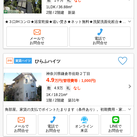
敷
1ヶ月
礼
なし
1LDK
36.88m²
2階
2階建 新築
★３口IHコンロ★浴室乾燥★追い焚き★ネット無料★洗髪洗面化粧台★宅
配BOX★都市ガス★温水洗浄便座★室内物干し★電子ロック★
メールで
電話で
お問合せ
お問合せ
ひらふハイツ
PR
賃貸ハイツ
神奈川県鎌倉市佐助２丁目
4.9
万円
(管理費等：1,000円)
敷
4.9万
礼
なし
1K
18.21m²
1階
2階建 築31年
角部屋。家賃の支払でポイントたまります（条件あり）。初期費用・家賃
カード払い可。仲介手数料家賃の0.55ヵ月分。J:COMインターネット100
Mbps Wi-Fi無料。引越指定業者あり。
メールで
電話で
オンライン
LINEで
お問合せ
お問合せ
来店
お問合せ