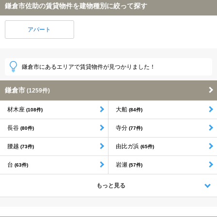
鎌倉市佐助の賃貸物件を建物種別に絞って探す
アパート
鎌倉市にあるエリアで賃貸物件が見つかりました！
鎌倉市
(1259件)
材木座
大船
(108件)
(84件)
長谷
寺分
(80件)
(77件)
腰越
由比ガ浜
(73件)
(65件)
台
岩瀬
(63件)
(57件)
もっと見る