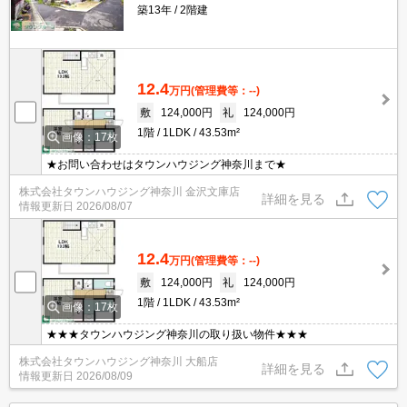
築13年
2階建
12.4
万円
(管理費等：--)
敷
124,000円
礼
124,000円
1階
1LDK
43.53m²
画像：17枚
★お問い合わせはタウンハウジング神奈川まで★
株式会社タウンハウジング神奈川 金沢文庫店
詳細を見る
情報更新日
2026/08/07
12.4
万円
(管理費等：--)
敷
124,000円
礼
124,000円
1階
1LDK
43.53m²
画像：17枚
★★★タウンハウジング神奈川の取り扱い物件★★★
株式会社タウンハウジング神奈川 大船店
詳細を見る
情報更新日
2026/08/09