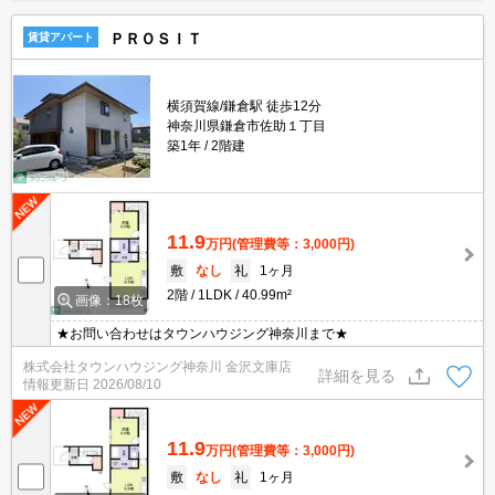
ＰＲＯＳＩＴ
賃貸アパート
横須賀線/鎌倉駅 徒歩12分
神奈川県鎌倉市佐助１丁目
築1年
2階建
11.9
万円
(管理費等：3,000円)
敷
なし
礼
1ヶ月
2階
1LDK
40.99m²
画像：18枚
★お問い合わせはタウンハウジング神奈川まで★
株式会社タウンハウジング神奈川 金沢文庫店
詳細を見る
情報更新日
2026/08/10
11.9
万円
(管理費等：3,000円)
敷
なし
礼
1ヶ月