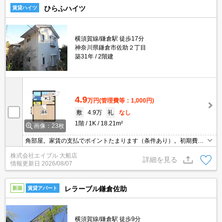
ひらふハイツ
賃貸ハイツ
横須賀線/鎌倉駅 徒歩17分
神奈川県鎌倉市佐助２丁目
築31年
2階建
4.9
万円
(管理費等：1,000円)
敷
4.9万
礼
なし
1階
1K
18.21m²
画像：23枚
角部屋。家賃の支払でポイントたまります（条件あり）。初期費
用・家賃カード払い可。仲介手数料家賃の0.55ヵ月分。J:COMイン
株式会社エイブル 大船店
ターネット100Mbps Wi-Fi無料。引越指定業者あり。
詳細を見る
情報更新日
2026/08/07
レラーブル鎌倉佐助
新築
賃貸アパート
横須賀線/鎌倉駅 徒歩9分