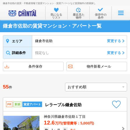
鎌倉市佐助の賃貸・不動産情報で賃貸マンション・賃貸アパートなど賃貸物件の部屋探し
お部屋を探す
気になる
最近見た
保存中の
リスト
物件
条件
沿線・駅から
鎌倉市佐助の賃貸マンション・アパート一覧
住所から
家賃相場から
鎌倉市佐助
変更する
エリア
通勤通学時間から
詳細条件
指定なし
変更する
物件特集から
条件保存
物件新着メール
不動産会社から
TOP
55
件
レラーブル鎌倉佐助
PR
新築
賃貸アパート
神奈川県鎌倉市佐助１丁目
12.6
万円
(管理費等：5,000円)