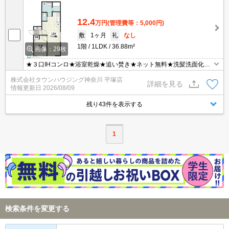
12.4
万円
(管理費等：5,000円)
敷
1ヶ月
礼
なし
1階
1LDK
36.88m²
画像：29枚
★３口IHコンロ★浴室乾燥★追い焚き★ネット無料★洗髪洗面化粧
台★宅配BOX★都市ガス★温水洗浄便座★室内物干し★電子ロック
株式会社タウンハウジング神奈川 平塚店
★
詳細を見る
情報更新日
2026/08/09
残り43件を表示する
1
検索条件を変更する