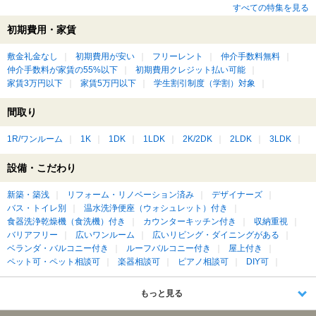
すべての特集を見る
初期費用・家賃
敷金礼金なし
初期費用が安い
フリーレント
仲介手数料無料
仲介手数料が家賃の55%以下
初期費用クレジット払い可能
家賃3万円以下
家賃5万円以下
学生割引制度（学割）対象
間取り
1R/ワンルーム
1K
1DK
1LDK
2K/2DK
2LDK
3LDK
設備・こだわり
新築・築浅
リフォーム・リノベーション済み
デザイナーズ
バス・トイレ別
温水洗浄便座（ウォシュレット）付き
食器洗浄乾燥機（食洗機）付き
カウンターキッチン付き
収納重視
バリアフリー
広いワンルーム
広いリビング・ダイニングがある
ベランダ・バルコニー付き
ルーフバルコニー付き
屋上付き
ペット可・ペット相談可
楽器相談可
ピアノ相談可
DIY可
もっと見る