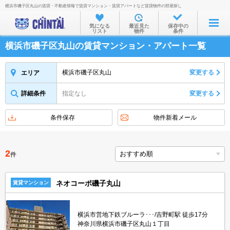
横浜市磯子区丸山の賃貸・不動産情報で賃貸マンション・賃貸アパートなど賃貸物件の部屋探し
お部屋を探す
気になる
最近見た
保存中の
リスト
物件
条件
沿線・駅から
横浜市磯子区丸山の賃貸マンション・アパート一覧
住所から
家賃相場から
横浜市磯子区丸山
変更する
エリア
通勤通学時間から
詳細条件
指定なし
変更する
物件特集から
条件保存
物件新着メール
不動産会社から
TOP
2
件
ネオコーポ磯子丸山
賃貸マンション
横浜市営地下鉄ブルーラ･･･/吉野町駅 徒歩17分
神奈川県横浜市磯子区丸山１丁目