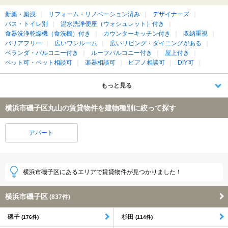
新築・築浅
リフォーム・リノベーション済み
デザイナーズ
バス・トイレ別
温水洗浄便座（ウォシュレット）付き
食器洗浄乾燥機（食洗機）付き
カウンターキッチン付き
収納重視
バリアフリー
広いワンルーム
広いリビング・ダイニングがある
ベランダ・バルコニー付き
ルーフバルコニー付き
屋上付き
ペット可・ペット相談可
楽器相談可
ピアノ相談可
DIY可
もっと見る
横浜市磯子区丸山の賃貸物件を建物種別に絞って探す
アパート
横浜市磯子区にあるエリアで賃貸物件が見つかりました！
横浜市磯子区
(837件)
磯子
杉田
(176件)
(114件)