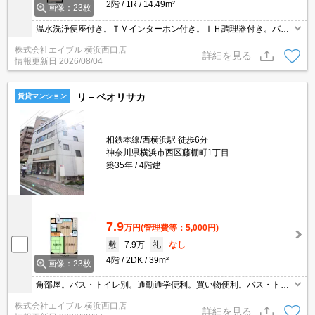
2階
1R
14.49m²
画像：23枚
温水洗浄便座付き。ＴＶインターホン付き。ＩＨ調理器付き。バ
ス・トイレ別。エアコン付き。オンライン接客相談可。オンライン
株式会社エイブル 横浜西口店
内見相談可。住環境、あなたの目でお確かめください。
詳細を見る
情報更新日
2026/08/04
リ－ベオリサカ
賃貸マンション
相鉄本線/西横浜駅 徒歩6分
神奈川県横浜市西区藤棚町1丁目
築35年
4階建
7.9
万円
(管理費等：5,000円)
敷
7.9万
礼
なし
4階
2DK
39m²
画像：23枚
角部屋。バス・トイレ別。通勤通学便利。買い物便利。バス・トイ
レ別。礼金なし。日当たり良好！心地よい室内環境！。角部屋。経
株式会社エイブル 横浜西口店
済的な都市ガス使用。駅近。TVインターホン付き。シューズボック
詳細を見る