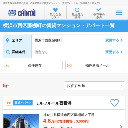
横浜市西区藤棚町の賃貸・不動産情報で賃貸マンション・賃貸アパートなど賃貸物件の部屋探し
お部屋を探す
気になる
最近見た
保存中の
リスト
物件
条件
沿線・駅から
横浜市西区藤棚町の賃貸マンション・アパート一覧
住所から
家賃相場から
横浜市西区藤棚町
変更する
エリア
通勤通学時間から
詳細条件
指定なし
変更する
物件特集から
条件保存
物件新着メール
不動産会社から
TOP
5
件
ミルフルール西横浜
PR
賃貸アパート
神奈川県横浜市西区藤棚町２丁目
4.8
万円
(管理費等：3,000円)