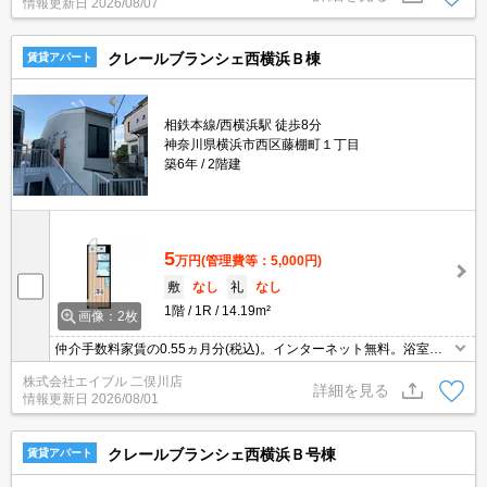
情報更新日
2026/08/07
ス付き。
クレールブランシェ西横浜Ｂ棟
賃貸アパート
相鉄本線/西横浜駅 徒歩8分
神奈川県横浜市西区藤棚町１丁目
築6年
2階建
5
万円
(管理費等：5,000円)
敷
なし
礼
なし
1階
1R
14.19m²
画像：2枚
仲介手数料家賃の0.55ヵ月分(税込)。インターネット無料。浴室乾
燥機付。温水洗浄便座付き。フリーレント1ヶ月。退去時、ルーム
株式会社エイブル 二俣川店
クリーニング料金49,500円。鍵交換費33,000円。
詳細を見る
情報更新日
2026/08/01
クレールブランシェ西横浜Ｂ号棟
賃貸アパート