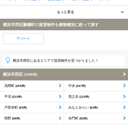
もっと見る
横浜市西区藤棚町の賃貸物件を建物種別に絞って探す
アパート
横浜市西区にあるエリアで賃貸物件が見つかりました！
横浜市西区
(1586件)
浅間町
中央
(265件)
(247件)
平沼
境之谷
(213件)
(123件)
戸部本町
みなとみらい
(93件)
(63件)
岡野
赤門町
(58件)
(55件)