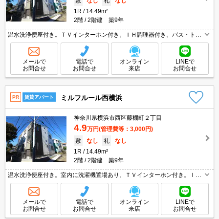
敷
なし
礼
なし
1R
14.49m²
2階
2階建 築9年
温水洗浄便座付き。ＴＶインターホン付き。ＩＨ調理器付き。バス・トイ
レ別。エアコン付き。オンライン接客相談可。オンライン内見相談可。住
環境、あなたの目でお確かめください。
メールで
電話で
オンライン
LINEで
お問合せ
お問合せ
来店
お問合せ
ミルフルール西横浜
PR
賃貸アパート
神奈川県横浜市西区藤棚町２丁目
4.9
万円
(管理費等：3,000円)
敷
なし
礼
なし
1R
14.49m²
2階
2階建 築9年
温水洗浄便座付き。室内に洗濯機置場あり。ＴＶインターホン付き。ＩＨ
調理器付き。バス・トイレ別。オンライン内見相談可。住環境、あなたの
目でお確かめください。
メールで
電話で
オンライン
LINEで
お問合せ
お問合せ
来店
お問合せ