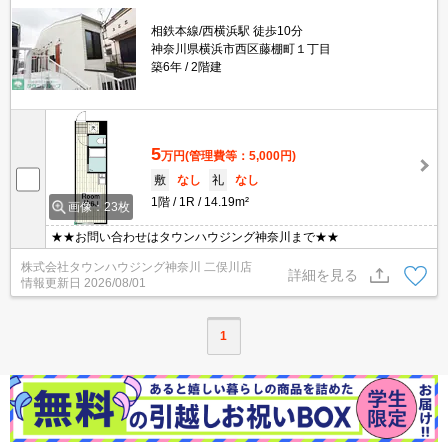
相鉄本線/西横浜駅 徒歩10分
神奈川県横浜市西区藤棚町１丁目
築6年
2階建
5
万円
(管理費等：5,000円)
敷
なし
礼
なし
1階
1R
14.19m²
画像：23枚
★★お問い合わせはタウンハウジング神奈川まで★★
株式会社タウンハウジング神奈川 二俣川店
詳細を見る
情報更新日
2026/08/01
1