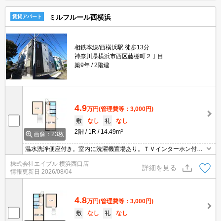
ミルフルール西横浜
賃貸アパート
相鉄本線/西横浜駅 徒歩13分
神奈川県横浜市西区藤棚町２丁目
築9年
2階建
4.9
万円
(管理費等：3,000円)
敷
なし
礼
なし
2階
1R
14.49m²
画像：23枚
温水洗浄便座付き。室内に洗濯機置場あり。ＴＶインターホン付
き。ＩＨ調理器付き。バス・トイレ別。オンライン内見相談可。住
株式会社エイブル 横浜西口店
環境、あなたの目でお確かめください。
詳細を見る
情報更新日
2026/08/04
4.8
万円
(管理費等：3,000円)
敷
なし
礼
なし