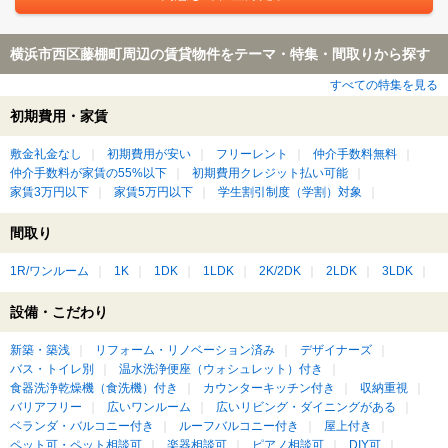
横浜市西区藤棚町周辺の賃貸物件をテーマ・特集・間取りから探す
すべての特集を見る
初期費用・家賃
敷金礼金なし
初期費用が安い
フリーレント
仲介手数料無料
仲介手数料が家賃の55%以下
初期費用クレジット払い可能
家賃3万円以下
家賃5万円以下
学生割引制度（学割）対象
間取り
1R/ワンルーム
1K
1DK
1LDK
2K/2DK
2LDK
3LDK
設備・こだわり
新築・築浅
リフォーム・リノベーション済み
デザイナーズ
バス・トイレ別
温水洗浄便座（ウォシュレット）付き
食器洗浄乾燥機（食洗機）付き
カウンターキッチン付き
収納重視
バリアフリー
広いワンルーム
広いリビング・ダイニングがある
ベランダ・バルコニー付き
ルーフバルコニー付き
屋上付き
ペット可・ペット相談可
楽器相談可
ピアノ相談可
DIY可