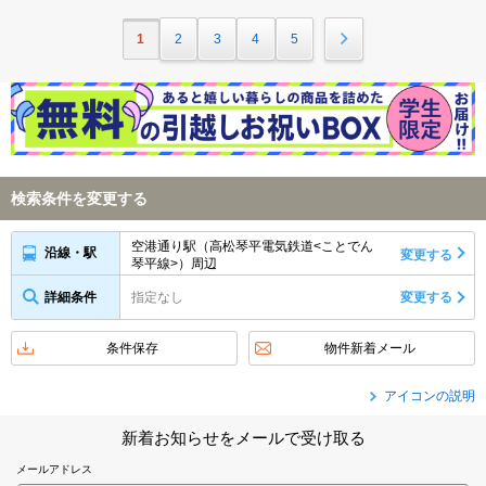
1
2
3
4
5
検索条件を変更する
空港通り駅（高松琴平電気鉄道<ことでん
沿線・駅
変更する
琴平線>）周辺
詳細条件
指定なし
変更する
条件保存
物件新着メール
アイコンの説明
新着お知らせをメールで受け取る
メールアドレス