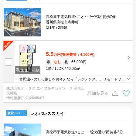
高松琴平電気鉄道<こと･･･/一宮駅 徒歩7分
香川県高松市寺井町
築1年
2階建
5.5
万円
(管理費等：4,100円)
敷
なし
礼
65,000円
1階
1LDK
40.03m²
画像：21枚
一宮周辺への引っ越しをお考えなら「レジデンス」。リモートワー
クや料理中など自宅にいても手が離せないときには、宅配ボックス
株式会社アークス エイブルネットワーク 高松上
を利用することで再配達する必要がありません。知らない来訪者が
詳細を見る
天神店
来てもTVインターホン越しに確認できるので防犯対策として優れて
情報更新日
2026/08/07
おります。
レオパレススカイ
賃貸アパート
高松琴平電気鉄道<こと･･･/空港通り駅 徒歩3分