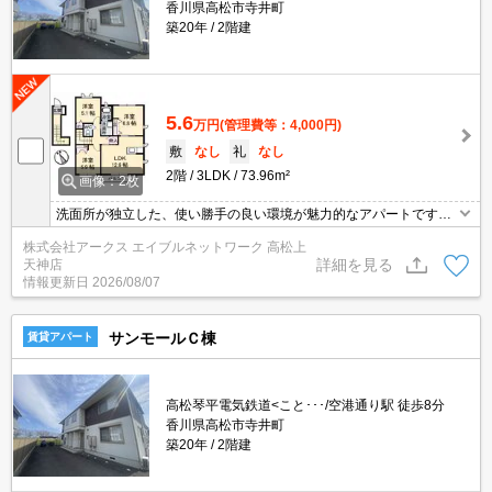
香川県高松市寺井町
築20年
2階建
5.6
万円
(管理費等：4,000円)
敷
なし
礼
なし
2階
3LDK
73.96m²
画像：2枚
洗面所が独立した、使い勝手の良い環境が魅力的なアパートです。
収納はクロゼット・押入など豊富なので、広々と空間を利用するこ
株式会社アークス エイブルネットワーク 高松上
とも可能です。モニターで来訪者を確認して、インターホンで対面
詳細を見る
天神店
せずに会話することができます。こちらのアパートでは、駐車場が
情報更新日
2026/08/07
月額3300円でご利用いただけます。
サンモールＣ棟
賃貸アパート
高松琴平電気鉄道<こと･･･/空港通り駅 徒歩8分
香川県高松市寺井町
築20年
2階建