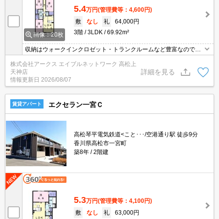
5.4
万円
(管理費等：4,600円)
敷
なし
礼
64,000円
3階
3LDK
69.92m²
画像：20枚
収納はウォークインクロゼット・トランクルームなど豊富なので、
広々と空間を利用することも可能です。セキュリティ面は、TVイン
株式会社アークス エイブルネットワーク 高松上
ターホン・オートロックなどを備え付けているので安心して暮らせ
詳細を見る
天神店
ます。室内設備は洗面所独立・浴室乾燥機など豊富に揃っており、
情報更新日
2026/08/07
過ごしやすいお部屋になっております。ゆったりとした3LDKの物
件です。
エクセラン一宮Ｃ
賃貸アパート
高松琴平電気鉄道<こと･･･/空港通り駅 徒歩9分
香川県高松市一宮町
築8年
2階建
5.3
万円
(管理費等：4,100円)
敷
なし
礼
63,000円