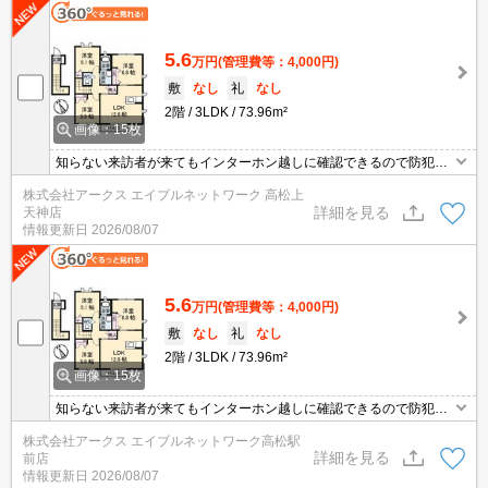
5.6
万円
(管理費等：4,000円)
敷
なし
礼
なし
2階
3LDK
73.96m²
画像：15枚
知らない来訪者が来てもインターホン越しに確認できるので防犯対
策につながります。浴室と切り離されているので湿気に悩まされる
株式会社アークス エイブルネットワーク 高松上
ことがなくなる独立洗面台があります。収納はクロゼット・玄関収
詳細を見る
天神店
納など豊富なので、衣類や履き物の整理がしやすく便利です。こち
情報更新日
2026/08/07
らの物件には、2台まで駐車できるスペースがあります。
5.6
万円
(管理費等：4,000円)
敷
なし
礼
なし
2階
3LDK
73.96m²
画像：15枚
知らない来訪者が来てもインターホン越しに確認できるので防犯対
策につながります。浴室と切り離されているので湿気に悩まされる
株式会社アークス エイブルネットワーク高松駅
ことがなくなる独立洗面台があります。収納はクロゼット・玄関収
詳細を見る
前店
納など豊富なので、衣類や履き物の整理がしやすく便利です。こち
情報更新日
2026/08/07
らの物件には、2台まで駐車できるスペースがあります。