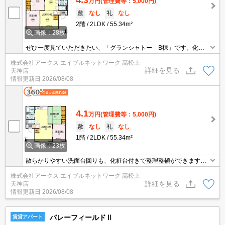
4.3
万円
(管理費等：5,000円)
敷
なし
礼
なし
2階
2LDK
55.34m²
画像：28枚
ぜひ一度見ていただきたい、「グランシャトー B棟」です。化粧
品やスタイリング剤などをまとめて出し入れして、サッと身支度を
株式会社アークス エイブルネットワーク 高松上
整えられる洗面化粧台を採用しています。収納はクロゼット・シュ
詳細を見る
天神店
ーズボックスなど豊富なので、広々と空間を利用することも可能で
情報更新日
2026/08/08
す。こちらの物件はアパートです。全居室フローリングのお住まい
です。
4.1
万円
(管理費等：5,000円)
敷
なし
礼
なし
1階
2LDK
55.34m²
画像：23枚
散らかりやすい洗面台回りも、化粧台付きで整理整頓ができます。
収納はシューズボックス・全居室収納などが備え付けられているの
株式会社アークス エイブルネットワーク 高松上
で、衣類や日用品の収納に重宝します。TVインターフォン付きの、
詳細を見る
天神店
セキュリティに配慮した物件です。快適に過ごせる角部屋のお部屋
情報更新日
2026/08/08
となっております。車2台分の駐車スペースも確保。
バレーフィールドⅡ
賃貸アパート