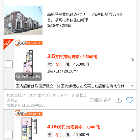
高松琴平電気鉄道<こと･･･/仏生山駅 徒歩4分
香川県高松市仏生山町甲
築18年
2階建
3.5
万円
(管理費等：3,500円)
敷
なし
礼
45,000円
1階
1R
29.26m²
画像：20枚
室内設備は洗面所独立・浴室乾燥機など充実した設備を備え付けて
います。顔が見える安心のTVインターホン付きです。パーキングス
株式会社アークス エイブルネットワーク 高松上
ペース利用料金4400円。BS対応のアパートなので、工事費が掛か
詳細を見る
天神店
ることもありません。新しい生活のスタートにおすすめなのが、こ
情報更新日
2026/08/05
ちらのアパートです。
4.05
万円
(管理費等：3,500円)
敷
なし
礼
50,500円