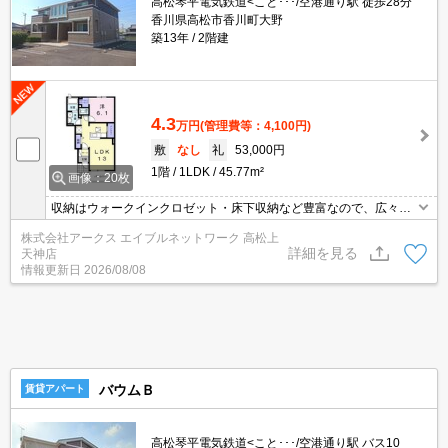
高松琴平電気鉄道<こと･･･/空港通り駅 徒歩28分
香川県高松市香川町大野
築13年
2階建
4.3
万円
(管理費等：4,100円)
敷
なし
礼
53,000円
1階
1LDK
45.77m²
画像：20枚
収納はウォークインクロゼット・床下収納など豊富なので、広々と
空間を利用することも可能です。来客時にはTVインターホンで訪問
株式会社アークス エイブルネットワーク 高松上
者の顔を確認することがきるので安心感があります。室内設備は浴
詳細を見る
天神店
室乾燥機・洗面所独立など充実した設備を備え付けています。駐車
情報更新日
2026/08/08
スペースももちろんご用意しております。駐輪場付きのアパートで
す。
バウムＢ
賃貸アパート
高松琴平電気鉄道<こと･･･/空港通り駅 バス10