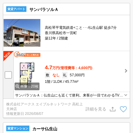
サンパラソルＡ
賃貸アパート
高松琴平電気鉄道<こと･･･/仏生山駅 徒歩7分
香川県高松市一宮町
築12年
2階建
4.7
万円
(管理費等：4,600円)
敷
なし
礼
57,000円
1階
1LDK
45.77m²
画像：20枚
サンパラソルＡ：仏生山にも近くて便利。来客が一目でわかるTVイ
ンターホン付き。室内設備は洗面所独立・浴室乾燥機などが揃って
株式会社アークス エイブルネットワーク 高松上
おり、とても充実しています。収納はウォークインクロゼット・床
詳細を見る
天神店
下収納など豊富なので、広々と空間を利用することも可能です。こ
情報更新日
2026/08/07
ちらはペット対応の物件です。
カーサ仏生山
賃貸マンション