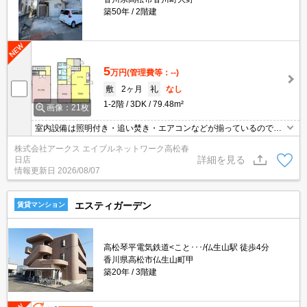
築50年
2階建
5
万円
(管理費等：--)
敷
2ヶ月
礼
なし
1-2階
3DK
79.48m²
画像：21枚
室内設備は照明付き・追い焚き・エアコンなどが揃っているので、
快適に過ごしやすいお部屋になります。バストイレ別の一戸建てで
株式会社アークス エイブルネットワーク高松春
す。南向きの一戸建てです。ペットも快適な暮らしが出来るよう工
詳細を見る
日店
夫されたペット可能物件。汚れを落としやすい、フローリング張り
情報更新日
2026/08/07
の一戸建てです。敷地内の駐車場にも空きがあり、駐車可能です。
エスティガーデン
賃貸マンション
高松琴平電気鉄道<こと･･･/仏生山駅 徒歩4分
香川県高松市仏生山町甲
築20年
3階建