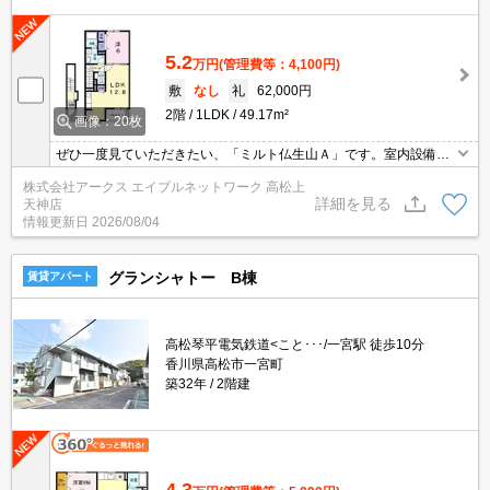
5.2
万円
(管理費等：4,100円)
敷
なし
礼
62,000円
2階
1LDK
49.17m²
画像：20枚
ぜひ一度見ていただきたい、「ミルト仏生山Ａ」です。室内設備は
浴室乾燥機・洗面所独立など大変充実しております。インターホン
株式会社アークス エイブルネットワーク 高松上
越しに来訪者を確認できるので、トラブルを事前に回避しやすくな
詳細を見る
天神店
ります。高いニーズのある、駅徒歩9分の物件です。レイアウトの
情報更新日
2026/08/04
幅も広がる1LDKのお部屋で楽しい生活。
グランシャトー B棟
賃貸アパート
高松琴平電気鉄道<こと･･･/一宮駅 徒歩10分
香川県高松市一宮町
築32年
2階建