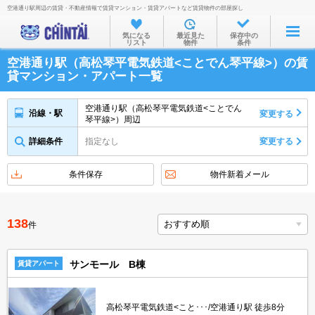
空港通り駅周辺の賃貸・不動産情報で賃貸マンション・賃貸アパートなど賃貸物件の部屋探し
お部屋を探す
気になる
最近見た
保存中の
リスト
物件
条件
沿線・駅から
空港通り駅（高松琴平電気鉄道<ことでん琴平線>）の賃
住所から
貸マンション・アパート一覧
家賃相場から
空港通り駅（高松琴平電気鉄道<ことでん
沿線・駅
変更する
琴平線>）周辺
通勤通学時間から
詳細条件
指定なし
変更する
物件特集から
不動産会社から
条件保存
物件新着メール
TOP
138
件
サンモール B棟
賃貸アパート
高松琴平電気鉄道<こと･･･/空港通り駅 徒歩8分