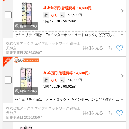
4.95
万円
(管理費等：4,600円)
敷
なし
礼
59,500円
3階
2LDK
59.24m²
画像：29枚
セキュリティ面は、TVインターホン・オートロックなど充実してい
るので、防犯対策もばっちりです。収納はウォークインクロゼッ
株式会社アークス エイブルネットワーク 高松上
ト・トランクルームなどが備え付けられているので、衣類や日用品
詳細を見る
天神店
の収納に重宝します。室内設備は洗面所独立・浴室乾燥機など豊富
情報更新日
2026/08/07
に揃っており、過ごしやすいお部屋になっております。新築マンシ
ョンです。
5.4
万円
(管理費等：4,600円)
敷
なし
礼
64,000円
3階
3LDK
69.92m²
画像：20枚
セキュリティ面は、オートロック・TVインターホンなどを備え付け
ているので安心して暮らせます。室内設備は洗面所独立・浴室乾燥
株式会社アークス エイブルネットワーク 高松上
機などが揃っているので、快適に過ごしやすいお部屋になります。
詳細を見る
天神店
収納はウォークインクロゼット・トランクルームなど豊富なので、
情報更新日
2026/08/07
衣類や履き物の整理がしやすく便利です。駐輪場付きの物件です。