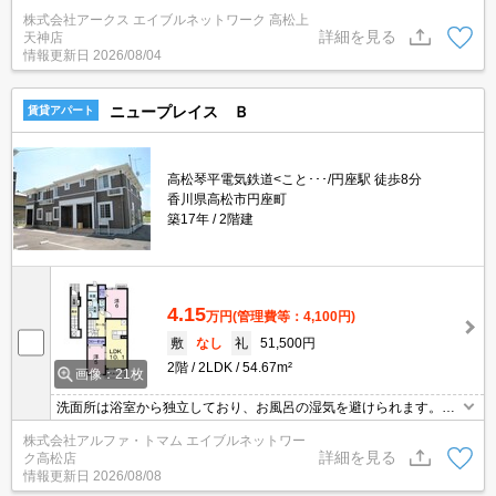
ニター越しに来訪者を確認して、インターホンを通じて室内から会
株式会社アークス エイブルネットワーク 高松上
話することができます。駐車可能スペースがあるので遠くへの駐車
詳細を見る
天神店
が不要です。このアパートはバルコニー付きでおすすめです。夏も
情報更新日
2026/08/04
冬もお部屋で快適に過ごすためには欠かせないエアコン付きです。
ニュープレイス Ｂ
賃貸アパート
高松琴平電気鉄道<こと･･･/円座駅 徒歩8分
香川県高松市円座町
築17年
2階建
4.15
万円
(管理費等：4,100円)
敷
なし
礼
51,500円
2階
2LDK
54.67m²
画像：21枚
洗面所は浴室から独立しており、お風呂の湿気を避けられます。モ
ニターで来訪者を確認し、インターホンを通じて室内から会話する
株式会社アルファ・トマム エイブルネットワー
ことができます。収納はクロゼット・シューズボックスなどが備え
詳細を見る
ク高松店
付けられているので、衣類や日用品の収納に重宝します。大量の洗
情報更新日
2026/08/08
濯物もバルコニーで解決。こちらの物件はアパートです。