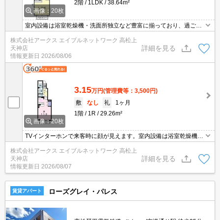
2階
1LDK
38.64m²
画像：20枚
室内設備は浴室乾燥機・洗面所独立など豊富に揃っており、過ごし
やすいお部屋になっております。知らない人が来た時でも玄関を開
株式会社アークス エイブルネットワーク 高松上
けずに顔を確認できるモニター付きインターホンが付いておりま
詳細を見る
天神店
す。バルコニー付きのアパートで、用途に合わせて活用できます。
情報更新日
2026/08/06
こちらの物件では、駐車場が月額4400円でご利用いただけます。
3.15
万円
(管理費等：3,500円)
敷
なし
礼
1ヶ月
1階
1R
29.26m²
画像：20枚
TVインターホンで来客時に顔が見えます。室内設備は浴室乾燥機・
洗面所独立など充実した設備を備え付けています。チューナー内蔵
株式会社アークス エイブルネットワーク 高松上
のTVをお持ちなら、契約のみでBS視聴可能です。ワンルームをお
詳細を見る
天神店
探しなら広くてきれいなお部屋があります。駐輪場付きのアパート
情報更新日
2026/08/07
です。住みやすさが満載でイチオシのアパートはこちらです。
ローズグレイ・パレス
賃貸アパート