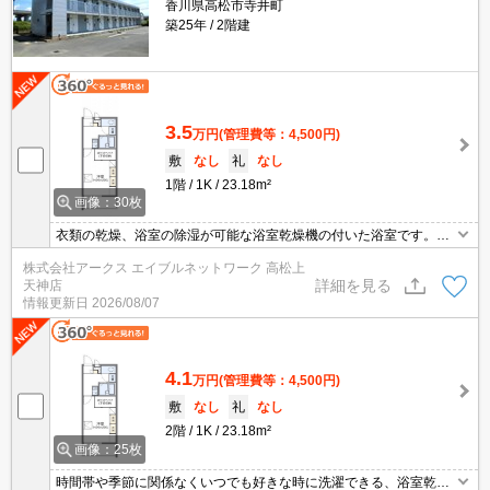
香川県高松市寺井町
築25年
2階建
3.5
万円
(管理費等：4,500円)
敷
なし
礼
なし
1階
1K
23.18m²
画像：30枚
衣類の乾燥、浴室の除湿が可能な浴室乾燥機の付いた浴室です。駐
車場料金は、月額5500円です。インターネットが繋がっているお住
株式会社アークス エイブルネットワーク 高松上
まい、回線快適です。駐輪場が利用可能な物件です。住みやすさが
詳細を見る
天神店
満載でイチオシのアパートはこちらです。快適に生活する上で欠か
情報更新日
2026/08/07
せないエアコンが設置されているアパートです。
4.1
万円
(管理費等：4,500円)
敷
なし
礼
なし
2階
1K
23.18m²
画像：25枚
時間帯や季節に関係なくいつでも好きな時に洗濯できる、浴室乾燥