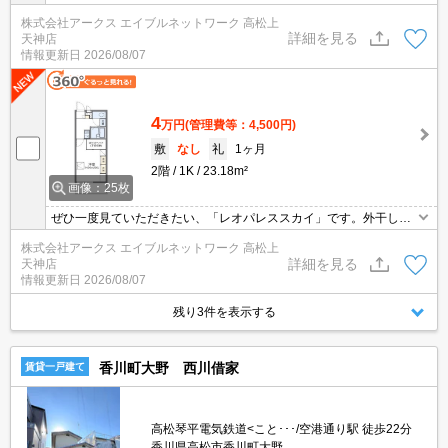
機を備え付けております。大量の洗濯物もバルコニーで解決。自転
株式会社アークス エイブルネットワーク 高松上
車を停めることが可能な物件です。駅まで歩いてアクセスできる、
詳細を見る
天神店
徒歩3分の距離に立地する物件です。キッチン付きの物件です。
情報更新日
2026/08/07
4
万円
(管理費等：4,500円)
敷
なし
礼
1ヶ月
2階
1K
23.18m²
画像：25枚
ぜひ一度見ていただきたい、「レオパレススカイ」です。外干しで
きない時も居室の一部を物干しスペースにしなくて済む、浴室乾燥
株式会社アークス エイブルネットワーク 高松上
機があります。自転車を停めることが可能な物件です。バルコニー
詳細を見る
天神店
付きのアパートで、用途に合わせて利用できおすすめです。バスト
情報更新日
2026/08/07
イレ別のアパートです。電気コンロが付いたアパートです。
残り3件を表示する
香川町大野 西川借家
賃貸一戸建て
高松琴平電気鉄道<こと･･･/空港通り駅 徒歩22分
香川県高松市香川町大野