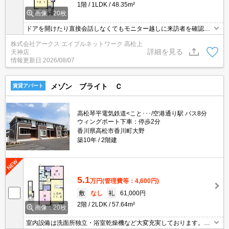
1階
1LDK
48.35m²
画像：20枚
ドアを開けたり直接会話しなくてもモニター越しに来訪者を確認で
きるモニター付きインターホンがあります。収納はウォークインク
株式会社アークス エイブルネットワーク 高松上
ロゼット・床下収納など豊富なので、広々と空間を利用することも
詳細を見る
天神店
可能です。室内設備は洗面所独立・浴室乾燥機などが揃っており、
情報更新日
2026/08/07
とても充実しています。バルコニー付きのアパートでおすすめで
す。
メゾン ブライト Ｃ
賃貸アパート
高松琴平電気鉄道<こと･･･/空港通り駅 バス8分
ウィングポート下車：停歩2分
香川県高松市香川町大野
築10年
2階建
5.1
万円
(管理費等：4,600円)
敷
なし
礼
61,000円
2階
2LDK
57.64m²
画像：20枚
室内設備は洗面所独立・浴室乾燥機など大変充実しております。モ