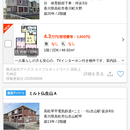
分 体育館前下車：停歩3分
香川県高松市香川町大野
築20年
2階建
4.3
万円
(管理費等：3,900円)
敷
なし
礼
なし
1階
2DK
46.92m²
画像：20枚
一人暮らしの方も安心の、TVインターホン付き物件です。室内設備
は洗面所独立・浴室乾燥機など大変充実しております。駐車場があ
株式会社アークス エイブルネットワーク 高松上
り、敷地内に車を置いておくことができます。住みやすさが満載で
詳細を見る
天神店
イチオシのアパートはこちらです。駐輪場付き物件です。家族との
情報更新日
2026/08/08
時間を楽しむダイニングキッチンがある2部屋の間取り。
ミルト仏生山Ａ
賃貸アパート
高松琴平電気鉄道<こと･･･/仏生山駅 徒歩9分
香川県高松市仏生山町甲
築13年
2階建