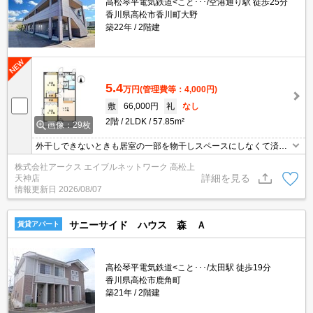
高松琴平電気鉄道<こと･･･/空港通り駅 徒歩25分
香川県高松市香川町大野
築22年
2階建
5.4
万円
(管理費等：4,000円)
敷
66,000円
礼
なし
2階
2LDK
57.85m²
画像：29枚
外干しできないときも居室の一部を物干しスペースにしなくて済
む、浴室乾燥機付きの物件です。玄関先まで覗き穴を覗きに行かな
株式会社アークス エイブルネットワーク 高松上
くてもインターホン越しに誰が来たのかを確認できます。駐輪場が
詳細を見る
天神店
併設されている物件です。この物件はバルコニー付きで、用途に合
情報更新日
2026/08/07
わせて利用できます。建物の敷地内に空いている駐車場があるので
ご利用いただけます。
サニーサイド ハウス 森 Ａ
賃貸アパート
高松琴平電気鉄道<こと･･･/太田駅 徒歩19分
香川県高松市鹿角町
築21年
2階建