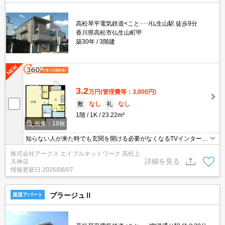
高松琴平電気鉄道<こと･･･/仏生山駅 徒歩9分
香川県高松市仏生山町甲
築30年
3階建
3.2
万円
(管理費等：3,000円)
敷
なし
礼
なし
1階
1K
23.22m²
画像：18枚
知らない人が来た時でも玄関を開ける必要がなくなるTVインターホ
ンを備えております。室内設備は照明付き・エアコン・システムキ
株式会社アークス エイブルネットワーク 高松上
ッチンなど充実した設備を備え付けています。収納はシューズボッ
詳細を見る
天神店
クス・クロゼットなど豊富なので、広々と空間を利用することも可
情報更新日
2026/08/07
能です。手入れの届きやすい全居室洋室はアレルギー対策にも効果
的です。
プラージュⅡ
賃貸アパート