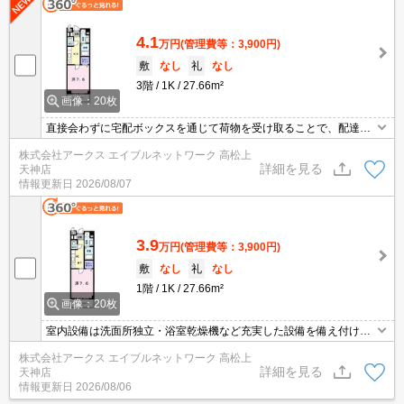
4.1
万円
(管理費等：3,900円)
敷
なし
礼
なし
3階
1K
27.66m²
画像：20枚
直接会わずに宅配ボックスを通じて荷物を受け取ることで、配達業
者を装う不審者に対する対策にもなります。セキュリティ面は、オ
株式会社アークス エイブルネットワーク 高松上
ートロック・TVインターホンなど充実しているので、防犯対策もば
詳細を見る
天神店
っちりです。室内設備は洗面所独立・浴室乾燥機など充実した設備
情報更新日
2026/08/07
を備え付けています。駐車場がご利用いただける物件です。
3.9
万円
(管理費等：3,900円)
敷
なし
礼
なし
1階
1K
27.66m²
画像：20枚
室内設備は洗面所独立・浴室乾燥機など充実した設備を備え付けて
います。共用部には宅配ボックスが備え付けられているため、対面
株式会社アークス エイブルネットワーク 高松上
で荷物を受け取る必要がなくなります。セキュリティ面は、TVイン
詳細を見る
天神店
ターホン・オートロックなど充実しているので、防犯対策もばっち
情報更新日
2026/08/06
りです。楽しい一人暮らしがおくれるお料理ラクラクのキッチンス
ペース。