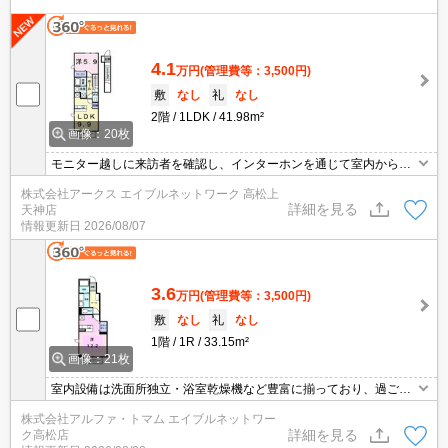
4.1
万円
(管理費等：3,500円)
敷
なし
礼
なし
2階
1LDK
41.98m²
画像：20枚
モニター越しに来訪者を確認し、インターホンを通じて室内から会
話することができます。生乾きの洗濯物を乾かしたい時でもサッと
株式会社アークス エイブルネットワーク 高松上
乾燥できる、浴室乾燥機を備え付けております。新しい生活のスタ
詳細を見る
天神店
ートにおすすめなのが、こちらのアパートです。バストイレ別のア
情報更新日
2026/08/07
パートです。駐車場がある物件です。現在空きがあります。
3.6
万円
(管理費等：3,500円)
敷
なし
礼
なし
1階
1R
33.15m²
画像：21枚
室内設備は洗面所独立・浴室乾燥機など豊富に揃っており、過ごし
やすいお部屋になっております。TVインターホン付きなので、女性
株式会社アルファ・トマム エイブルネットワー
の方も安心です。収納はクロゼット・シューズボックスなどが備え
詳細を見る
ク高松店
付けられているので、衣類や日用品の収納に重宝します。初期費用