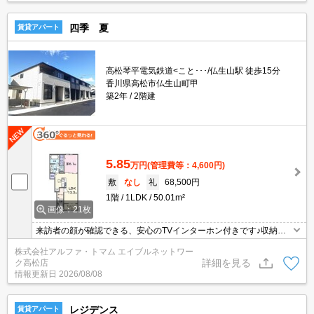
四季 夏
賃貸アパート
高松琴平電気鉄道<こと･･･/仏生山駅 徒歩15分
香川県高松市仏生山町甲
築2年
2階建
5.85
万円
(管理費等：4,600円)
敷
なし
礼
68,500円
1階
1LDK
50.01m²
画像：21枚
来訪者の顔が確認できる、安心のTVインターホン付きです♪収納は
シューズボックス・ウォークインクロゼット・全居室収納など豊富
株式会社アルファ・トマム エイブルネットワー
なので、広々と空間を利用することも可能です♪室内設備は洗面化粧
詳細を見る
ク高松店
台・浴室乾燥機など豊富に揃っており、過ごしやすいお部屋になっ
情報更新日
2026/08/08
ております♪2駅利用ができるので電車の利用に役立つアパートです
(#^^#)
レジデンス
賃貸アパート