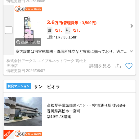
情報更新日
2026/08/08
や家賃のカード決済で、月々の支払の手間を省けます。こちらの物
件はアパートです。
3.6
万円
(管理費等：3,500円)
敷
なし
礼
なし
1階
1R
33.15m²
画像：20枚
室内設備は浴室乾燥機・洗面所独立など豊富に揃っており、過ごし
やすいお部屋になっております。ドアを開けたり直接会話しなくて
株式会社アークス エイブルネットワーク 高松上
もモニター越しに来訪者を確認できるモニター付きインターホンで
詳細を見る
天神店
防犯対策が可能です。ダニなども気にならないフローリングの快適
情報更新日
2026/08/07
な物件です。今なら4台空きがあります。
サン ビオラ
賃貸マンション
高松琴平電気鉄道<こと･･･/空港通り駅 徒歩8分
香川県高松市一宮町
築19年
3階建