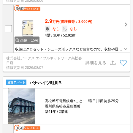
情報更新日
2026/08/06
2.9
万円
(管理費等：3,000円)
敷
なし
礼
なし
4階
3DK
52.92m²
画像：15枚
収納はクロゼット・シューズボックスなど豊富なので、衣類や履き
物の整理がしやすく便利です。室内設備は全居室フローリング・洗
株式会社アークス エイブルネットワーク高松春
面台・脱衣所などが揃っているので、快適に過ごしやすいお部屋に
詳細を見る
日店
なります。パーキングの料金は月額3300円でございます。ずっと末
情報更新日
2026/08/07
永く生活する為には新婚さん向けの部屋探しが大切です。
パナハイツ町川B
賃貸アパート
高松琴平電気鉄道<こと･･･/春日川駅 徒歩29分
香川県高松市屋島西町
築41年
2階建