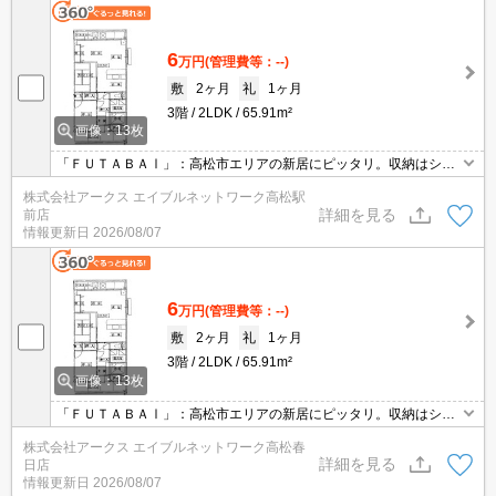
6
万円
(管理費等：--)
敷
2ヶ月
礼
1ヶ月
3階
2LDK
65.91m²
画像：13枚
「ＦＵＴＡＢＡⅠ」：高松市エリアの新居にピッタリ。収納はシュ
ーズボックス・クロゼットなどが備え付けられているので、衣類や
株式会社アークス エイブルネットワーク高松駅
日用品の収納に重宝します。化粧品や洗面道具といった小物もスッ
詳細を見る
前店
キリまとめて収納できる独立洗面台を採用しています。2台設置さ
情報更新日
2026/08/07
れたエアコンで空調管理が簡単な物件です。
6
万円
(管理費等：--)
敷
2ヶ月
礼
1ヶ月
3階
2LDK
65.91m²
画像：13枚
「ＦＵＴＡＢＡⅠ」：高松市エリアの新居にピッタリ。収納はシュ
ーズボックス・クロゼットなどが備え付けられているので、衣類や
株式会社アークス エイブルネットワーク高松春
日用品の収納に重宝します。化粧品や洗面道具といった小物もスッ
詳細を見る
日店
キリまとめて収納できる独立洗面台を採用しています。2台設置さ
情報更新日
2026/08/07
れたエアコンで空調管理が簡単な物件です。