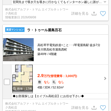
玄関先まで覗き穴を覗きに行かなくてもインターホン越しに誰が来
たのかを確認できます。収納はシューズボックス・クロゼットなど
株式会社アルファ・トマム エイブルネットワー
豊富なので、広々と空間を利用することも可能です。入居後、改め
詳細を見る
ク高松店
て便利に感じるのは独立した洗面所の物件。カード決済であれば、
情報更新日
2026/08/08
現金が手元になくてもお支払いできます。こちらはマンションタイ
プになります。
ラ・トゥール屋島百石
賃貸マンション
高松琴平電気鉄道<こと･･･/琴電屋島駅 徒歩7分
香川県高松市屋島西町
築48年
4階建
2.9
万円
(管理費等：3,000円)
敷
なし
礼
なし
4階
3DK
52.92m²
画像：17枚
◆お部屋探しは【エイブル高松店】にお任せ下さい◆
株式会社アルファ・トマム エイブルネットワー
詳細を見る
ク高松店