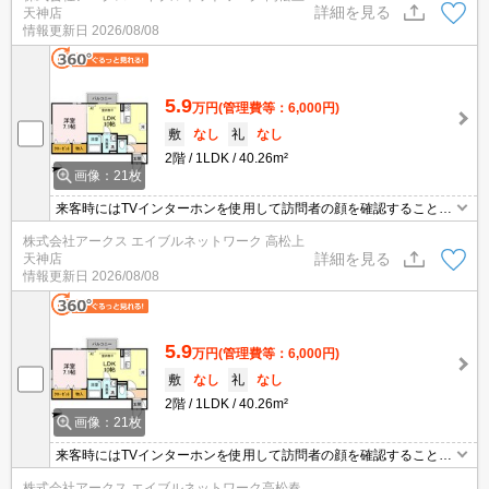
詳細を見る
天神店
富なので、広々と空間を利用することも可能です。駐車スペースの
情報更新日
2026/08/08
月額ご請求額は、￥3300です。
5.9
万円
(管理費等：6,000円)
敷
なし
礼
なし
2階
1LDK
40.26m²
画像：21枚
来客時にはTVインターホンを使用して訪問者の顔を確認することが
できるので防犯対策につながります。収納はウォークインクロゼッ
株式会社アークス エイブルネットワーク 高松上
ト・シューズボックスなど豊富なので、衣類や履き物の整理がしや
詳細を見る
天神店
すく便利です。室内設備は浴室乾燥機・洗面所独立など豊富に揃っ
情報更新日
2026/08/08
ており、過ごしやすいお部屋になっております。バルコニー付きの
物件です。
5.9
万円
(管理費等：6,000円)
敷
なし
礼
なし
2階
1LDK
40.26m²
画像：21枚
来客時にはTVインターホンを使用して訪問者の顔を確認することが
できるので防犯対策につながります。収納はウォークインクロゼッ
株式会社アークス エイブルネットワーク高松春