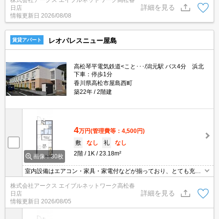
を覗きに行かなくてもインターホン越しに誰が来たのかを確認でき
詳細を見る
日店
るので防犯対策につながります。今引っ越しをお考えの方におすす
情報更新日
2026/08/08
めなのが、こちらのアパートです。駐輪場付きのアパートです。
レオパレスニュー屋島
賃貸アパート
高松琴平電気鉄道<こと･･･/潟元駅 バス4分 浜北
下車：停歩1分
香川県高松市屋島西町
築22年
2階建
4
万円
(管理費等：4,500円)
敷
なし
礼
なし
2階
1K
23.18m²
画像：30枚
室内設備はエアコン・家具・家電付などが揃っており、とても充実
しています。バストイレ別なので浴室のスペースを広く使えます。
株式会社アークス エイブルネットワーク高松春
敷地内駐車場に空きありなので、車のいたずらにも遭いにくいで
詳細を見る
日店
す。インターネットが繋がっているお住まい、回線快適です。電気
情報更新日
2026/08/05
コンロが付いています。パーキングスペース利用料金5500円。