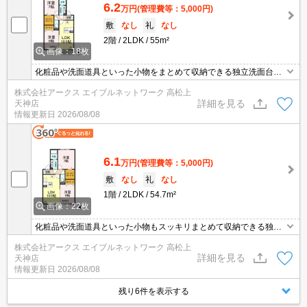
6.2
万円
(管理費等：5,000円)
敷
なし
礼
なし
2階
2LDK
55m²
画像：18枚
化粧品や洗面道具といった小物をまとめて収納できる独立洗面台が
あります。セキュリティ面は、オートロック・TVインターホンなど
株式会社アークス エイブルネットワーク 高松上
充実しているので、防犯対策もばっちりです。収納はウォークイン
詳細を見る
天神店
クロゼット・シューズボックスなど豊富なので、広々と空間を利用
情報更新日
2026/08/08
することも可能です。お家の中でパソコンを快適に使える光回線を
導入しています。
6.1
万円
(管理費等：5,000円)
敷
なし
礼
なし
1階
2LDK
54.7m²
画像：22枚
化粧品や洗面道具といった小物もスッキリまとめて収納できる独立
洗面台があります。セキュリティ面は、TVインターホン・オートロ
株式会社アークス エイブルネットワーク 高松上
ックなど充実しているので安心して生活できます。収納はクロゼッ
詳細を見る
天神店
ト・シューズボックスなど豊富なので、広々と空間を利用すること
情報更新日
2026/08/08
も可能です。敷地内駐車場に空きありなので、車のいたずらにも遭
いにくいです。
残り6件を表示する