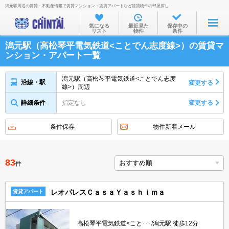
潟元駅周辺の賃貸・不動産情報で賃貸マンション・賃貸アパートなど賃貸物件の部屋探し
お部屋を探す
気になる
最近見た
保存中の
リスト
物件
条件
沿線・駅から
潟元駅（高松琴平電気鉄道<ことでん志度線>）の賃貸マ
住所から
ンション・アパート一覧
家賃相場から
潟元駅（高松琴平電気鉄道<ことでん志度
沿線・駅
変更する
線>）周辺
通勤通学時間から
詳細条件
指定なし
変更する
物件特集から
不動産会社から
条件保存
物件新着メール
TOP
83
件
レオパレスＣａｓａＹａｓｈｉｍａ
賃貸アパート
高松琴平電気鉄道<こと･･･/潟元駅 徒歩12分