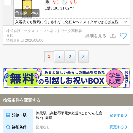
敷
なし
礼
なし
1階
1K
31.02m²
画像：28枚
入浴後でも湿気に悩まされずに化粧やヘアメイクができる独立洗面
台が付いております。収納はシューズボックス・クロゼット・全居
株式会社アークス エイブルネットワーク高松春
室収納など豊富なので、広々と空間を利用することも可能です。洗
詳細を見る
日店
濯時に嬉しいバルコニー付き物件です。駅から徒歩7分に立地す
情報更新日
2026/08/06
る、魅力的な駅近物件です。
1
2
3
検索条件を変更する
潟元駅（高松琴平電気鉄道<ことでん志度
沿線・駅
変更する
線>）周辺
詳細条件
指定なし
変更する