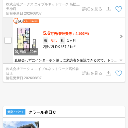
ル回避にも防犯対策にも繋がります。室内設備は洗面所独立・浴室
株式会社アークス エイブルネットワーク 高松上
乾燥機など豊富に揃っており、過ごしやすいお部屋になっておりま
詳細を見る
天神店
す。梅雨のジメジメした湿気も、エアコン付きの物件なら安心で
情報更新日
2026/08/07
す。2LDKの物件です。駐輪場付きの物件です。
5.6
万円
(管理費等：4,100円)
敷
なし
礼
1ヶ月
2階
2LDK
57.21m²
画像：20枚
直接会わずにインターホン越しに来訪者を確認できるので、トラブ
ル回避にも防犯対策にも繋がります。室内設備は洗面所独立・浴室
株式会社アークス エイブルネットワーク高松春
乾燥機など豊富に揃っており、過ごしやすいお部屋になっておりま
詳細を見る
日店
す。梅雨のジメジメした湿気も、エアコン付きの物件なら安心で
情報更新日
2026/08/07
す。2LDKの物件です。駐輪場付きの物件です。
クラール春日Ｃ
賃貸アパート