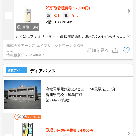
2
万円
(管理費等：2,000円)
敷
なし
礼
なし
2階
1R
20.4m²
画像：8枚
近くにはファミリーマート 高松屋島西町北店(徒歩5分)がありちょっ
とした買い物に便利です。室内設備はエアコン・浴室に窓など充実
株式会社アークス エイブルネットワーク高松春
した設備を備え付けています。収納は全居室収納・押入など豊富な
詳細を見る
日店
ので、広々と空間を利用することも可能です。上階からの音がない
情報更新日
2026/08/07
最上階のお部屋です。
ディアパレス
賃貸アパート
高松琴平電気鉄道<こと･･･/潟元駅 徒歩7分
香川県高松市屋島西町
築24年
2階建
3.6
万円
(管理費等：4,000円)