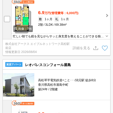
6.9
万円
(管理費等：6,000円)
敷
1ヶ月
礼
1ヶ月
2階
3LDK
69.38m²
画像：2枚
忙しい朝でも鏡を見ながらサッと身支度を整えることができる独立
洗面台を採用しています。セキュリティ面は、オートロック・TVイ
株式会社アークス エイブルネットワーク高松駅
ンターホンなどを備え付けているので安心して暮らせます。収納は
詳細を見る
前店
クロゼット・シューズボックスなど豊富なので、広々と空間を利用
情報更新日
2026/08/04
することも可能です。共用設備の充実している、楽しく生活できる
マンションです。
レオパレスコンフォール屋島
賃貸アパート
高松琴平電気鉄道<こと･･･/潟元駅 徒歩8分
香川県高松市屋島中町
築24年
2階建