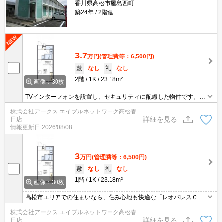
香川県高松市屋島西町
築24年
2階建
3.7
万円
(管理費等：6,500円)
敷
なし
礼
なし
2階
1K
23.18m²
画像：30枚
TVインターフォンを設置し、セキュリティに配慮した物件です。お
風呂の湿気を減らす浴室乾燥機を備え付けたアパートです。共用部
株式会社アークス エイブルネットワーク高松春
には宅配ボックスがあるので、荷物の受け取りのために早く帰宅す
詳細を見る
日店
る必要がありません。車にいたずらされにくい、敷地内駐車場の空
情報更新日
2026/08/08
きがあります。バスルームとトイレが分かれています。
3
万円
(管理費等：6,500円)
敷
なし
礼
なし
1階
1K
23.18m²
画像：30枚
高松市エリアでの住まいなら、住み心地も快適な「レオパレスＣａ
ｓａＹａｓｈｉｍａ」はいかがでしょうか。浴室乾燥機を設置して
株式会社アークス エイブルネットワーク高松春
いるので、外に干したくない日でも効率よくカラッと乾かせます。
詳細を見る
日店
不在時や家にいながら応対できないときでも宅配ボックスに荷物が