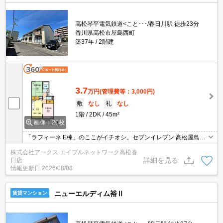
高松琴平電気鉄道<こと･･･/春日川駅 徒歩23分
香川県高松市屋島西町
築37年
2階建
3.7
万円
(管理費等：3,000円)
敷
なし
礼
なし
1階
2DK
45m²
画像：20枚
「ラフィーネ E棟」のここがイチオシ。セブンイレブン 高松屋島西
店まで徒歩4分と近場にコンビニがあるのもポイント。収納はシュ
株式会社アークス エイブルネットワーク高松春
ーズボックス・クロゼットなどが備え付けられているので、衣類や
詳細を見る
日店
日用品の収納に重宝します。駐輪場付きの物件です。
情報更新日
2026/08/08
ニューエルディム裕Ⅱ
賃貸マンション