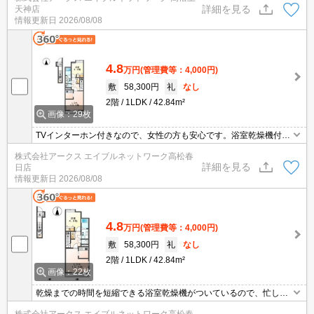
詳細を見る
天神店
いお風呂に入れます。こちらは駐輪場付きの物件です。収納性に優
情報更新日
2026/08/08
れていてキッチン回りを綺麗に保ちやすくなるシステムキッチンが
付いています。
4.8
万円
(管理費等：4,000円)
敷
58,300円
礼
なし
2階
1LDK
42.84m²
画像：29枚
TVインターホン付きなので、女性の方も安心です。浴室乾燥機付き
の物件なので、外干しできないときも居室の一部を物干しスペース
株式会社アークス エイブルネットワーク高松春
にしなくて済みます。浴室に追い焚き機能があるのでいつでも暖か
詳細を見る
日店
いお風呂に入れます。こちらは駐輪場付きの物件です。収納性に優
情報更新日
2026/08/08
れていてキッチン回りを綺麗に保ちやすくなるシステムキッチンが
付いています。
4.8
万円
(管理費等：4,000円)
敷
58,300円
礼
なし
2階
1LDK
42.84m²
画像：22枚
乾燥までの時間を短縮できる浴室乾燥機がついているので、忙しく
て洗濯物を溜め込みがちな人にもおすすめです。玄関先まで覗き穴
株式会社アークス エイブルネットワーク高松春