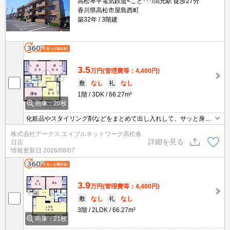
高松琴平電気鉄道<こと･･･/潟元駅 徒歩27分
香川県高松市屋島西町
築32年
3階建
3.5
万円
(管理費等：4,400円)
敷
なし
礼
なし
1階
3DK
66.27m²
画像：20枚
化粧品やスタイリング剤などをまとめて出し入れして、サッと身支
度を整えられる独立洗面台が付いております。ドアを開けたり直接
株式会社アークス エイブルネットワーク高松春
会話しなくてもモニター越しに来訪者を確認できるモニター付きイ
詳細を見る
日店
ンターホンを設置しております。駐車場が空いているので、車をお
情報更新日
2026/08/07
持ちの方も安心です。浴室とトイレが分かれています。
3.9
万円
(管理費等：4,400円)
敷
なし
礼
なし
3階
2LDK
66.27m²
画像：21枚