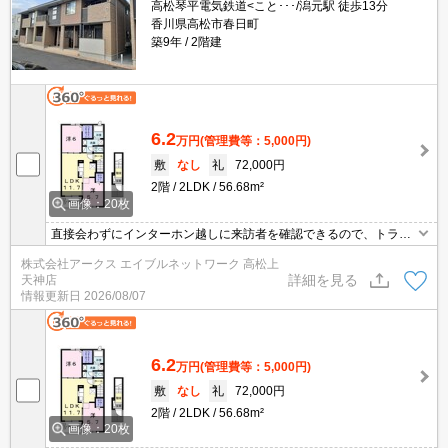
高松琴平電気鉄道<こと･･･/潟元駅 徒歩13分
香川県高松市春日町
築9年
2階建
6.2
万円
(管理費等：5,000円)
敷
なし
礼
72,000円
2階
2LDK
56.68m²
画像：20枚
直接会わずにインターホン越しに来訪者を確認できるので、トラブ
ルを事前に回避しやすくなります。室内設備は浴室乾燥機・洗面所
株式会社アークス エイブルネットワーク 高松上
独立などが揃っているので、快適に過ごしやすいお部屋になりま
詳細を見る
天神店
す。簡単に温度管理できるエアコン付きのアパート。1か月間のパ
情報更新日
2026/08/07
ーキングスペース利用価格は￥4950です。
6.2
万円
(管理費等：5,000円)
敷
なし
礼
72,000円
2階
2LDK
56.68m²
画像：20枚