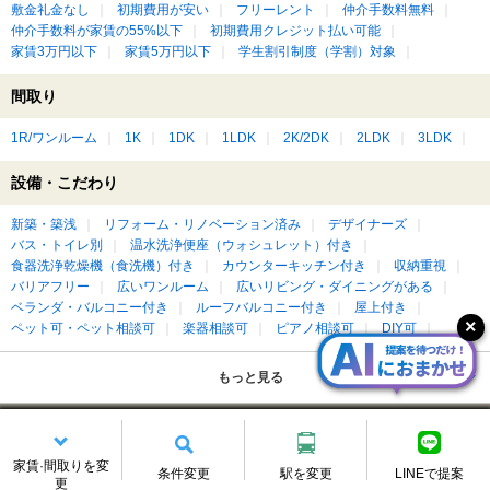
敷金礼金なし
初期費用が安い
フリーレント
仲介手数料無料
仲介手数料が家賃の55%以下
初期費用クレジット払い可能
家賃3万円以下
家賃5万円以下
学生割引制度（学割）対象
間取り
1R/ワンルーム
1K
1DK
1LDK
2K/2DK
2LDK
3LDK
設備・こだわり
新築・築浅
リフォーム・リノベーション済み
デザイナーズ
バス・トイレ別
温水洗浄便座（ウォシュレット）付き
食器洗浄乾燥機（食洗機）付き
カウンターキッチン付き
収納重視
バリアフリー
広いワンルーム
広いリビング・ダイニングがある
ベランダ・バルコニー付き
ルーフバルコニー付き
屋上付き
ペット可・ペット相談可
楽器相談可
ピアノ相談可
DIY可
もっと見る
潟元駅の賃貸物件を建物種別に絞って探す
家賃·間取りを変
条件変更
駅を変更
LINEで提案
アパート
更