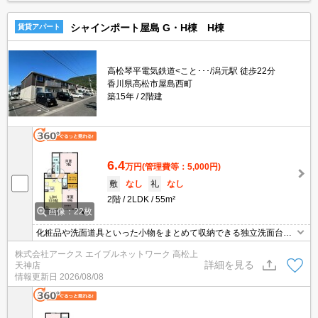
シャインポート屋島 G・H棟 H棟
賃貸アパート
高松琴平電気鉄道<こと･･･/潟元駅 徒歩22分
香川県高松市屋島西町
築15年
2階建
6.4
万円
(管理費等：5,000円)
敷
なし
礼
なし
2階
2LDK
55m²
画像：22枚
化粧品や洗面道具といった小物をまとめて収納できる独立洗面台が
あります。セキュリティ面は、オートロック・TVインターホンなど
株式会社アークス エイブルネットワーク 高松上
充実しているので、防犯対策もばっちりです。収納はウォークイン
詳細を見る
天神店
クロゼット・シューズボックスなど豊富なので、広々と空間を利用
情報更新日
2026/08/08
することも可能です。お家の中でパソコンを快適に使える光回線を
導入しています。