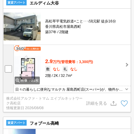
エルディム大谷
賃貸アパート
高松琴平電気鉄道<こと･･･/潟元駅 徒歩16分
香川県高松市屋島西町
築37年
2階建
2.9
万円
(管理費等：3,300円)
敷
なし
礼
なし
2階
2K
32.7m²
画像：21枚
日々の暮らしに便利なマルナカ 屋島西町店(スーパー)が、物件から3
45mのところにあります。室内設備はエアコン・フローリングなど
株式会社アルファ・トマム エイブルネットワー
が揃っているので、快適に過ごしやすいお部屋になります。住みや
詳細を見る
ク高松店
すさが満載でイチオシはこちらです。
情報更新日
2026/08/08
フォブール高崎
賃貸アパート