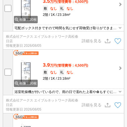
3.5
万円
(管理費等：4,500円)
敷
なし
礼
なし
2階
1K
23.18m²
画像：30枚
宅配ボックス付きですので時間を気にせず荷物受け取りができま
す。生乾きの洗濯物をしっかり乾かしたい時でも、お風呂場でサッ
株式会社アークス エイブルネットワーク高松春
と乾燥できる浴室乾燥機があります。利便性の高い徒歩8分の物件
詳細を見る
日店
です。駐車場料金が月額4400円の物件です。新しい生活にお勧めな
情報更新日
2026/08/05
のが、こちらのアパートです。
3.9
万円
(管理費等：4,500円)
敷
なし
礼
なし
2階
1K
23.18m²
画像：30枚
浴室乾燥機が付いているので、雨の日で濡れた上着や傘もすぐに乾
燥できます。お届け指定時間に間に合わないとき、直接受け取れな
株式会社アークス エイブルネットワーク高松春
いかわりに荷物が届けられる宅配ボックスがあれば急いで帰る必要
詳細を見る
日店
はありません。設備も充実していて住みやすい、魅力が詰まったア
情報更新日
2026/08/05
パートです。キッチン付きの物件です。駐輪場付き物件です。