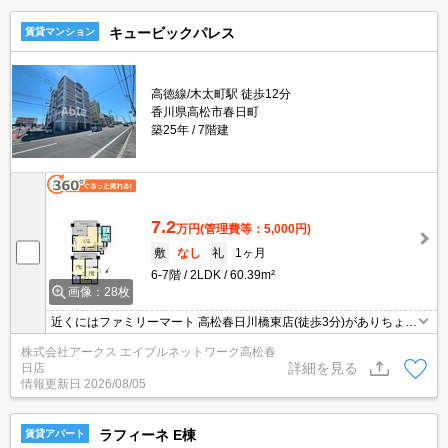
キュービックパレス
賃貸マンション
高徳線/木太町駅 徒歩12分
香川県高松市春日町
築25年
7階建
7.2
万円
(管理費等：5,000円)
敷
なし
礼
1ヶ月
6-7階
2LDK
60.39m²
画像：28枚
近くにはファミリーマート 高松春日川橋東店(徒歩3分)がありちょっ
とした買い物に便利です。セキュリティ面は、TVインターホン・オ
株式会社アークス エイブルネットワーク高松春
ートロックなどを備え付けているので安心して暮らせます。こちら
詳細を見る
日店
はマンションタイプになります。駅まで徒歩12分の物件です。
情報更新日
2026/08/05
ラフィーネ E棟
賃貸アパート