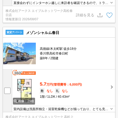
直接会わずにインターホン越しに来訪者を確認できるので、トラブ
ルを事前に回避しやすくなります。室内設備は浴室乾燥機・洗面所
株式会社アークス エイブルネットワーク高松春
独立などが揃っているので、快適に過ごしやすいお部屋になりま
詳細を見る
日店
す。簡単に温度管理できるエアコン付きのアパート。1か月間のパ
情報更新日
2026/08/07
ーキングスペース利用価格は￥4950です。
メゾンシャルム春日
賃貸アパート
高徳線/木太町駅 徒歩18分
香川県高松市春日町
築8年
2階建
5.7
万円
(管理費等：6,000円)
敷
なし
礼
なし
1階
1LDK
40.43m²
画像：29枚
室内設備は洗面所独立・浴室乾燥機などが揃っており、とても充実
しています。TVインターフォン付きの、セキュリティに配慮した物
株式会社アークス エイブルネットワーク 高松上
件です。収納はシューズボックス・ウォークインクロゼットなど豊