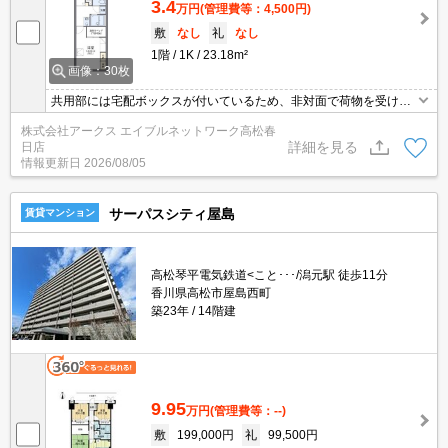
3.4
万円
(管理費等：4,500円)
敷
なし
礼
なし
1階
1K
23.18m²
画像：30枚
共用部には宅配ボックスが付いているため、非対面で荷物を受け取
れます。浴室を乾燥させることでカビの繁殖を防ぐことにも役立つ
株式会社アークス エイブルネットワーク高松春
浴室乾燥機を備え付けております。駐輪場付きの物件です。火が出
詳細を見る
日店
ない電気コンロをご利用いただける物件です。月額利用料金4400円
情報更新日
2026/08/05
の駐車場です。
サーパスシティ屋島
賃貸マンション
高松琴平電気鉄道<こと･･･/潟元駅 徒歩11分
香川県高松市屋島西町
築23年
14階建
9.95
万円
(管理費等：--)
敷
199,000円
礼
99,500円