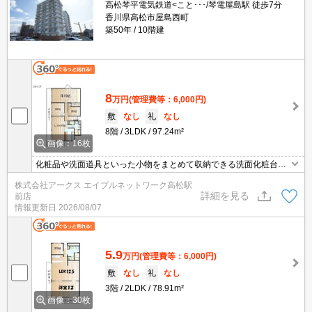
高松琴平電気鉄道<こと･･･/琴電屋島駅 徒歩7分
香川県高松市屋島西町
築50年
10階建
8
万円
(管理費等：6,000円)
敷
なし
礼
なし
8階
3LDK
97.24m²
画像：16枚
化粧品や洗面道具といった小物をまとめて収納できる洗面化粧台を
採用しています。収納はシューズボックス・押入など豊富なので、
株式会社アークス エイブルネットワーク高松駅
広々と空間を利用することも可能です。駐輪場付きの物件です。お
詳細を見る
前店
仕事でパソコンを使う方に好評の光回線導入の物件です。お車をお
情報更新日
2026/08/07
持ちの方に駐車スペースを空けております。こちらの物件はマンシ
ョンです。
5.9
万円
(管理費等：6,000円)
敷
なし
礼
なし
3階
2LDK
78.91m²
画像：30枚