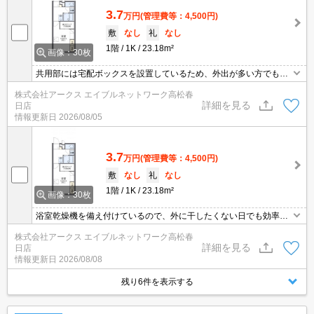
3.7
万円
(管理費等：4,500円)
敷
なし
礼
なし
1階
1K
23.18m²
画像：30枚
共用部には宅配ボックスを設置しているため、外出が多い方でも荷
物を受け取ることができます。浴室乾燥機が付いているので、洗濯
株式会社アークス エイブルネットワーク高松春
物を外干しできない時期でも部屋干しをしなくて済みます。月額55
詳細を見る
日店
00円で駐車場を利用することができる物件です。新たな回線工事が
情報更新日
2026/08/05
必要ない、経済的なネット回線工事済み物件です。
3.7
万円
(管理費等：4,500円)
敷
なし
礼
なし
1階
1K
23.18m²
画像：30枚
浴室乾燥機を備え付けているので、外に干したくない日でも効率よ
くカラッと乾かせます。不在時でも荷物の受け取りができる、時間
株式会社アークス エイブルネットワーク高松春
調整の手間が省ける宅配ボックスが付いております。備えついてい
詳細を見る
日店
る家具家電はそのまま利用できるので、時間をかけずに引っ越した
情報更新日
2026/08/08
い方や忙しい方におすすめです。駐輪場付きの物件です。
残り6件を表示する