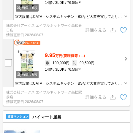
14階
3LDK
76.59m²
画像：6枚
室内設備はCATV・システムキッチン・BSなど大変充実しておりま
す。オートロック機能があるので来訪者は基本的に玄関先まで来る
株式会社アークス エイブルネットワーク高松春
ことがなく安全面に優れております。共用部には宅配ボックスが付
詳細を見る
日店
いているため、非対面で荷物を受け取れます。解放感のある対面式
情報更新日
2026/08/07
キッチン付きの物件はいかがですか。三口コンロが付いています。
9.95
万円
(管理費等：--)
敷
199,000円
礼
99,500円
14階
3LDK
76.59m²
画像：6枚
室内設備はCATV・システムキッチン・BSなど大変充実しておりま
す。オートロック機能があるので来訪者は基本的に玄関先まで来る
株式会社アークス エイブルネットワーク高松駅
ことがなく安全面に優れております。共用部には宅配ボックスが付
詳細を見る
前店
いているため、非対面で荷物を受け取れます。解放感のある対面式
情報更新日
2026/08/07
キッチン付きの物件はいかがですか。三口コンロが付いています。
ハイマート屋島
賃貸マンション