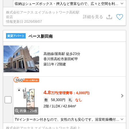
収納はシューズボックス・押入など豊富なので、広々と空間を利用
することも可能です。独立洗面台はコンセントや照明、大きな鏡な
株式会社アークス エイブルネットワーク高松駅
どがついているので化粧や身支度の際に役立ちます。共用部にはエ
詳細を見る
前店
レベータ・敷地内ごみ置き場など様々な設備やサービスが揃ってい
情報更新日
2026/08/07
るので便利です。快適に生活する上で欠かせないエアコンが設置さ
れている物件です。
ベース新田南
賃貸アパート
高徳線/屋島駅 徒歩23分
香川県高松市新田町甲
築11年
2階建
4.8
万円
(管理費等：4,000円)
敷
58,300円
礼
なし
2階
1LDK
42.84m²
画像：29枚
TVインターホン付きなので、女性の方も安心です。浴室乾燥機付き
の物件なので、外干しできないときも居室の一部を物干しスペース
株式会社アークス エイブルネットワーク 高松上
にしなくて済みます。浴室に追い焚き機能があるのでいつでも暖か