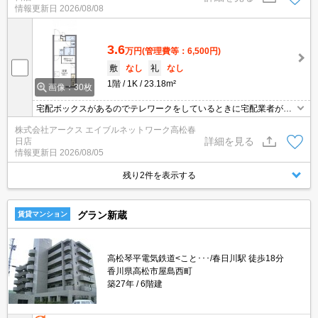
情報更新日
2026/08/08
届けられるので、配達時間を気にせずに生活を送ることができま
す。
3.6
万円
(管理費等：6,500円)
敷
なし
礼
なし
1階
1K
23.18m²
画像：30枚
宅配ボックスがあるのでテレワークをしているときに宅配業者が来
たとしても、わざわざ出る必要がなくなり仕事を止める必要もあり
株式会社アークス エイブルネットワーク高松春
ません。来客時にはTVインターホンを使用して訪問者の顔を確認す
詳細を見る
日店
ることがきるので安心感があります。生乾きの洗濯物を乾かしたい
情報更新日
2026/08/05
時でもサッと乾燥できる、浴室乾燥機を備え付けております。
残り2件を表示する
グラン新蔵
賃貸マンション
高松琴平電気鉄道<こと･･･/春日川駅 徒歩18分
香川県高松市屋島西町
築27年
6階建