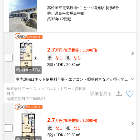
高松琴平電気鉄道<こと･･･/潟元駅 徒歩6分
香川県高松市屋島中町
築32年
2階建
2.7
万円
(管理費等：3,000円)
敷
なし
礼
なし
2階
1DK
29.81m²
画像：17枚
室内設備はネット使用料不要・エアコン・照明付きなどが揃ってお
り、とても充実しています。直接会わずにインターホン越しに来訪
株式会社アークス エイブルネットワーク高松春
者を確認できるので、トラブル回避にも防犯対策にも繋がります。
詳細を見る
日店
収納はシューズボックス・全居室収納など豊富なので、衣類や履き
情報更新日
2026/08/07
物の整理がしやすく便利です。駐輪場付きのアパートです。
2.7
万円
(管理費等：3,000円)
敷
なし
礼
なし
2階
1DK
29.81m²