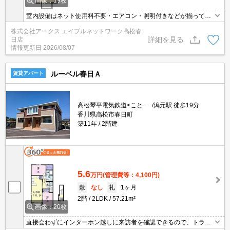
画像：19枚
室内設備はネット使用料不要・エアコン・照明付きなどが揃ってお
り、とても充実しています。直接会わずにインターホン越しに来訪
株式会社アークス エイブルネットワーク高松春
者を確認できるので、トラブル回避にも防犯対策にも繋がります。
詳細を見る
日店
収納はシューズボックス・全居室収納など豊富なので、衣類や履き
情報更新日
2026/08/07
物の整理がしやすく便利です。駐輪場付きのアパートです。
ルーベル春日Ａ
賃貸アパート
高松琴平電気鉄道<こと･･･/潟元駅 徒歩19分
香川県高松市春日町
築11年
2階建
5.6
万円
(管理費等：4,100円)
敷
なし
礼
1ヶ月
2階
2LDK
57.21m²
画像：20枚
直接会わずにインターホン越しに来訪者を確認できるので、トラブ