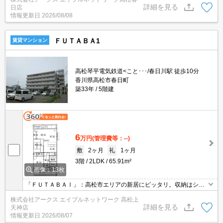
ト・シューズボックスなど豊富なので、衣類や履き物の整理がしや
詳細を見る
日店
すく便利です。室内設備は浴室乾燥機・洗面所独立など豊富に揃っ
情報更新日
2026/08/08
ており、過ごしやすいお部屋になっております。バルコニー付きの
物件です。
ＦＵＴＡＢＡ1
賃貸マンション
高松琴平電気鉄道<こと･･･/春日川駅 徒歩10分
香川県高松市春日町
築33年
5階建
6
万円
(管理費等：--)
敷
2ヶ月
礼
1ヶ月
3階
2LDK
65.91m²
画像：13枚
「ＦＵＴＡＢＡⅠ」：高松市エリアの新居にピッタリ。収納はシュ
ーズボックス・クロゼットなどが備え付けられているので、衣類や
株式会社アークス エイブルネットワーク 高松上
日用品の収納に重宝します。化粧品や洗面道具といった小物もスッ
詳細を見る
天神店
キリまとめて収納できる独立洗面台を採用しています。2台設置さ
情報更新日
2026/08/07
れたエアコンで空調管理が簡単な物件です。