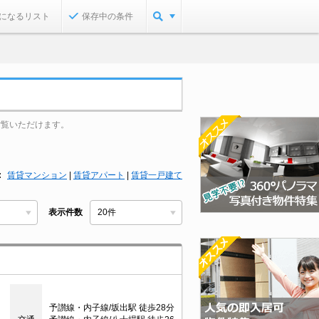
になるリスト
保存中の条件
ご覧いただけます。
賃貸マンション
|
賃貸アパート
|
賃貸一戸建て
表示件数
予讃線・内子線/坂出駅 徒歩28分