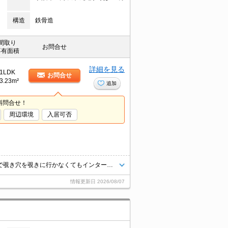
構造
鉄骨造
間取り
お問合せ
専有面積
詳細を見る
1LDK
お問合せ
3.23m²
追加
料問合せ！
周辺環境
入居可否
室内設備は浴室乾燥機・洗面所独立など大変充実しております。玄関先まで覗き穴を覗きに行かなくてもインターホン越しに誰が来たのかを確認できるので防犯対策につながります。入居当日から無料でインターネットをお使いいただけるので、忙しくてネット回線を契約するための時間がない方にもおすすめです。こちらの物件はアパートです。
情報更新日
2026/08/07