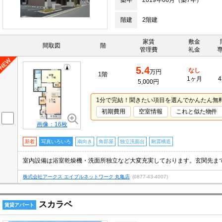
築年
2019年06月（築7年）
階建
2階建
家賃
敷金
間取図
階
管理費
礼金
5.4
なし
万円
1階
1ヶ月
4
5,000円
1分で完結！聞きたい項目を選んでかんたん無
初期費用
空室情報
これと似た物件
画像：16枚
新着
写真いろいろ
南向き
角部屋
独立洗面台
耐震構造
株式会社アークス エイブルネットワーク 丸亀店
(0877-43-4007)
スカラベ
賃貸アパート