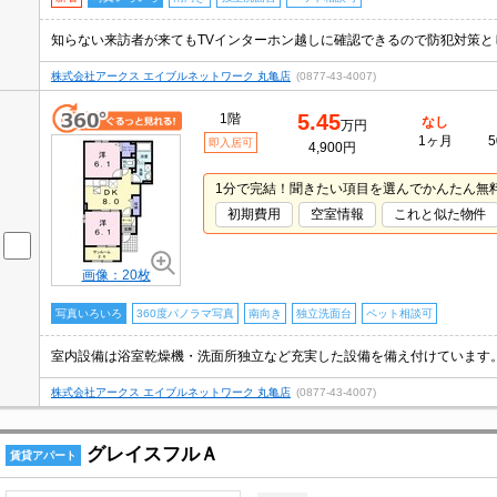
株式会社アークス エイブルネットワーク 丸亀店
(0877-43-4007)
5.45
1階
なし
万円
1ヶ月
5
即入居可
4,900円
1分で完結！聞きたい項目を選んでかんたん無
初期費用
空室情報
これと似た物件
画像：20枚
写真いろいろ
360度パノラマ写真
南向き
独立洗面台
ペット相談可
株式会社アークス エイブルネットワーク 丸亀店
(0877-43-4007)
グレイスフルＡ
賃貸アパート