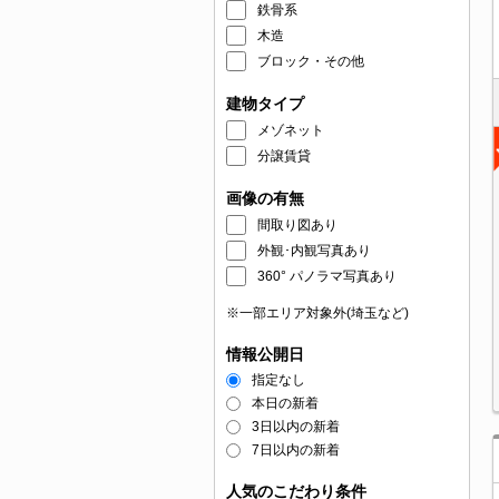
鉄骨系
木造
ブロック・その他
建物タイプ
メゾネット
分譲賃貸
画像の有無
間取り図あり
外観･内観写真あり
360° パノラマ写真あり
※一部エリア対象外(埼玉など)
情報公開日
指定なし
本日の新着
3日以内の新着
7日以内の新着
人気のこだわり条件