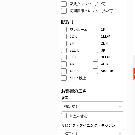
家賃クレジット払い可
初期費用クレジット払い可
間取り
ワンルーム
1K
1DK
1LDK
2K
2DK
2LDK
3K
3DK
3LDK
4K
4DK
4LDK
5K/5DK
5LDK以上
お部屋の広さ
居室
和室を含む
リビング・ダイニング・キッチン