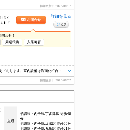
情報更新日
2026/08/07
詳細を見る
1LDK
お問合せ
54.1m²
追加
料問合せ！
周辺環境
入居可否
知らない人が来た時でも玄関を開ける必要がなくなるTVインターホンを備えております。室内設備は洗面化粧台・浴室乾燥機など豊富に揃っており、過ごしやすいお部屋になっております。収納はクロゼット・シューズボックスなどが備え付けられているので、衣類や日用品の収納に重宝します。こちらの物件はアパートです。
情報更新日
2026/08/07
分
予讃線・内子線/宇多津駅 徒歩48
分
交通
予讃線・内子線/坂出駅 徒歩55分
予讃線・内子線/丸亀駅 徒歩61分