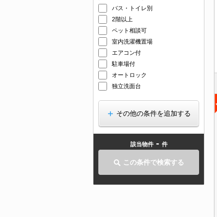
バス・トイレ別
2階以上
ペット相談可
室内洗濯機置場
エアコン付
駐車場付
オートロック
独立洗面台
その他の条件を追加する
-
該当物件
件
この条件で検索する