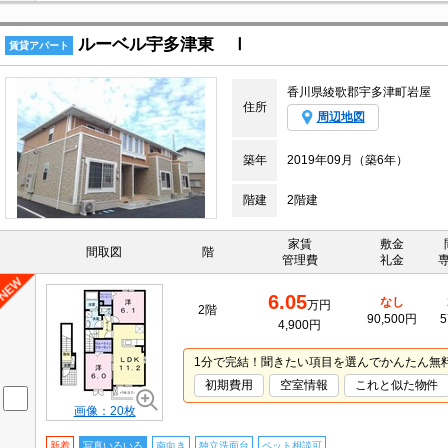
ルーベル宇多津東 Ⅰ
賃貸アパート
香川県綾歌郡宇多津町岩屋
住所
周辺地図
築年
2019年09月（築6年）
階建
2階建
家賃
敷金
間取図
階
管理費
礼金
6.05
なし
万円
2階
90,500円
5
4,900円
1分で完結！聞きたい項目を選んでかんたん無
初期費用
空室情報
これと似た物件
画像：20枚
新着
写真いろいろ
南向き
独立洗面台
ペット相談可