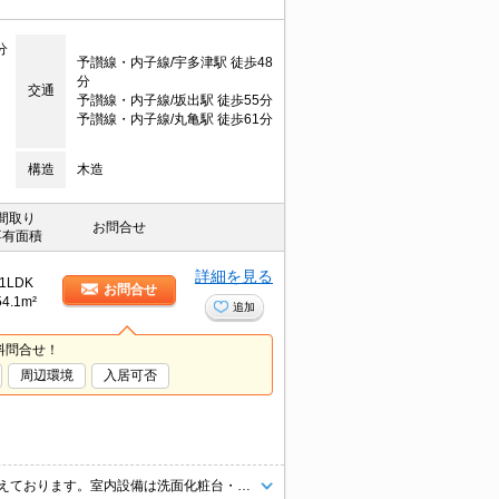
分
予讃線・内子線/宇多津駅 徒歩48
分
交通
予讃線・内子線/坂出駅 徒歩55分
予讃線・内子線/丸亀駅 徒歩61分
構造
木造
間取り
お問合せ
専有面積
詳細を見る
1LDK
お問合せ
54.1m²
追加
料問合せ！
周辺環境
入居可否
知らない人が来た時でも玄関を開ける必要がなくなるTVインターホンを備えております。室内設備は洗面化粧台・浴室乾燥機など豊富に揃っており、過ごしやすいお部屋になっております。収納はクロゼット・シューズボックスなどが備え付けられているので、衣類や日用品の収納に重宝します。こちらの物件はアパートです。