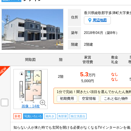
香川県綾歌郡宇多津町大字東
住所
周辺地図
築年
2018年04月（築8年）
階建
2階建
家賃
敷金
間取図
階
管理費
礼金
5.3
なし
万円
2階
なし
5,000円
1分で完結！聞きたい項目を選んでかんたん無
初期費用
空室情報
これと似た物件
画像：14枚
新着
写真いろいろ
南向き
角部屋
独立洗面台