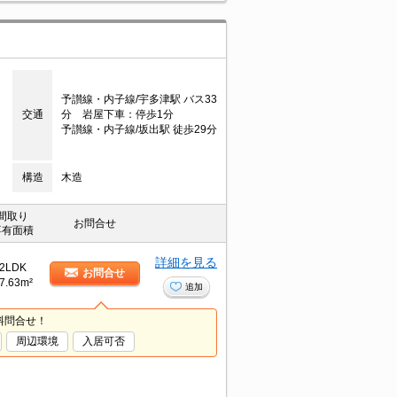
予讃線・内子線/宇多津駅 バス33
交通
分 岩屋下車：停歩1分
予讃線・内子線/坂出駅 徒歩29分
構造
木造
間取り
お問合せ
専有面積
詳細を見る
2LDK
お問合せ
7.63m²
追加
料問合せ！
周辺環境
入居可否