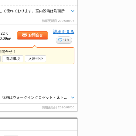
知らない来訪者が来てもTVインターホン越しに確認できるので防犯対策として優れております。室内設備は洗面所独立・浴室乾燥機など大変充実しております。開放感のある広々リビングがある2LDK物件です。収納するのに場所をとる扇風機やこたつなど、季節ものの家電もしまうことができるウォークインクローゼットがついています。
情報更新日
2026/08/07
詳細を見る
2DK
お問合せ
0.09m²
追加
料問合せ！
周辺環境
入居可否
室内設備は浴室乾燥機・洗面所独立など充実した設備を備え付けています。収納はウォークインクロゼット・床下収納など豊富なので、広々と空間を利用することも可能です。玄関先まで覗き穴を覗きに行かなくてもインターホン越しに誰が来たのかを確認できます。居住者用の駐輪場が付いている物件です。お風呂には追い焚き機能が付いています。
情報更新日
2026/08/06