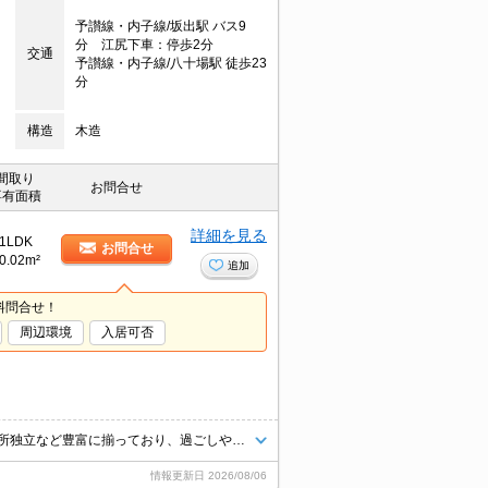
予讃線・内子線/坂出駅 バス9
分 江尻下車：停歩2分
交通
予讃線・内子線/八十場駅 徒歩23
分
構造
木造
間取り
お問合せ
専有面積
詳細を見る
1LDK
お問合せ
0.02m²
追加
料問合せ！
周辺環境
入居可否
こちらはTVインターフォン付きの物件です。室内設備は浴室乾燥機・洗面所独立など豊富に揃っており、過ごしやすいお部屋になっております。車をお持ちの方にはうれしい現在空き有りの駐車場付き。自転車を停めることが可能な物件です。設備も充実していて住みやすい、魅力が詰まったアパートです。床下収納が付いた部屋です。
情報更新日
2026/08/06