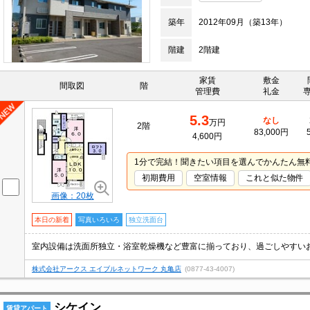
築年
2012年09月（築13年）
階建
2階建
家賃
敷金
間取図
階
管理費
礼金
5.3
なし
万円
2階
83,000円
4,600円
1分で完結！聞きたい項目を選んでかんたん無
初期費用
空室情報
これと似た物件
画像：20枚
本日の新着
写真いろいろ
独立洗面台
株式会社アークス エイブルネットワーク 丸亀店
(0877-43-4007)
シケイン
賃貸アパート