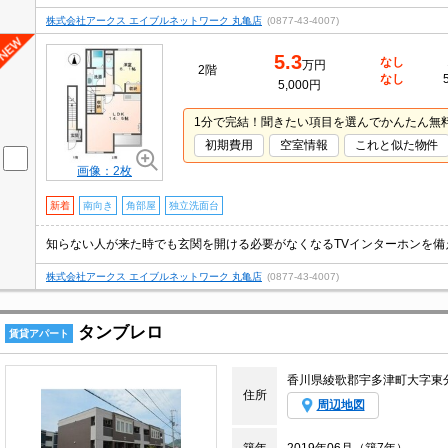
株式会社アークス エイブルネットワーク 丸亀店
(0877-43-4007)
5.3
なし
万円
2階
なし
5,000円
1分で完結！聞きたい項目を選んでかんたん無
初期費用
空室情報
これと似た物件
画像：2枚
新着
南向き
角部屋
独立洗面台
株式会社アークス エイブルネットワーク 丸亀店
(0877-43-4007)
タンブレロ
賃貸アパート
香川県綾歌郡宇多津町大字東
住所
周辺地図