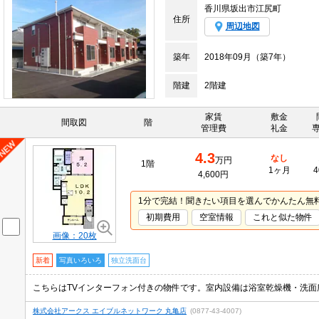
香川県坂出市江尻町
住所
周辺地図
築年
2018年09月（築7年）
階建
2階建
家賃
敷金
間取図
階
管理費
礼金
4.3
なし
万円
1階
1ヶ月
4
4,600円
1分で完結！聞きたい項目を選んでかんたん無
初期費用
空室情報
これと似た物件
画像：20枚
新着
写真いろいろ
独立洗面台
株式会社アークス エイブルネットワーク 丸亀店
(0877-43-4007)