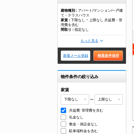
建物種別
アパート/マンション/一戸建
て・テラスハウス
家賃
下限なし ~ 上限なし 共益費・管
理費を含む
間取り
指定なし
もっと見る
新着メール登録
検索条件保存
物件条件の絞り込み
家賃
〜
共益費･管理費を含む
礼金なし
敷金・保証金なし
駐車場料金を含む