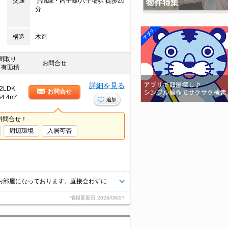
交通
予讃線・内子線/八十場駅 徒歩26
分
構造
木造
間取り
お問合せ
専有面積
詳細を見る
2LDK
お問合せ
54.4m²
追加
料問合せ！
周辺環境
入居可否
室内設備は洗面所独立・浴室乾燥機など豊富に揃っており、過ごしやすいお部屋になっております。直接会わずにインターホン越しに来訪者を確認できるので、トラブルの事前回避にも繋がります。駐車場利用代金は1ヶ月3300円です。家族での生活にもぴったりな2LDKで落ち着いた生活。駐輪場付きの物件です。
情報更新日
2026/08/07