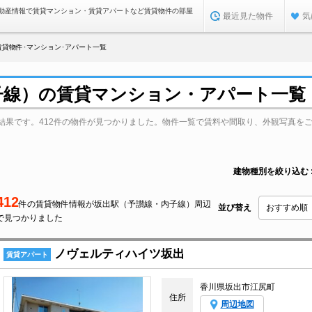
動産情報で賃貸マンション・賃貸アパートなど賃貸物件の部屋
最近見た物件
気
貸物件･マンション･アパート一覧
子線）の賃貸マンション・アパート一覧
結果です。412件の物件が見つかりました。物件一覧で賃料や間取り、外観写真を
建物種別を絞り込む
412
件の賃貸物件情報が坂出駅（予讃線・内子線）周辺
並び替え
で見つかりました
ノヴェルティハイツ坂出
賃貸アパート
香川県坂出市江尻町
住所
周辺地図