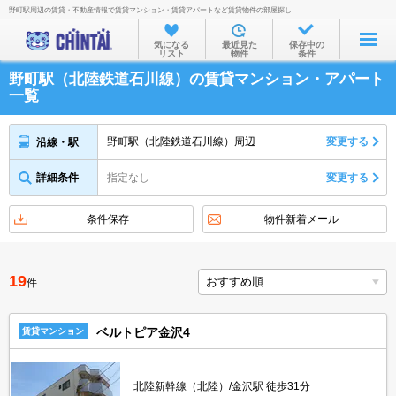
野町駅周辺の賃貸・不動産情報で賃貸マンション・賃貸アパートなど賃貸物件の部屋探し
お部屋を探す
気になる
最近見た
保存中の
リスト
物件
条件
沿線・駅から
野町駅（北陸鉄道石川線）の賃貸マンション・アパート
住所から
一覧
家賃相場から
野町駅（北陸鉄道石川線）周辺
変更する
沿線・駅
通勤通学時間から
詳細条件
指定なし
変更する
物件特集から
不動産会社から
条件保存
物件新着メール
TOP
19
件
ベルトピア金沢4
賃貸マンション
北陸新幹線（北陸）/金沢駅 徒歩31分