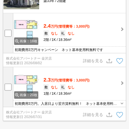
築33年
2階建
2.4
万円
(管理費等：3,000円)
敷
なし
礼
なし
2階
1K
18.36m²
画像：18枚
初期費用3万円キャンペーン ネット基本使用料無料です
株式会社アパートナー 金沢店
詳細を見る
情報更新日
2026/08/02
2.3
万円
(管理費等：3,000円)
敷
なし
礼
なし
1階
1K
18.36m²
画像：20枚
初期費用3万円。入居日より翌月賃料無料！ ネット基本使用料無
料
株式会社アパートナー 金沢店
詳細を見る
情報更新日
2026/07/31