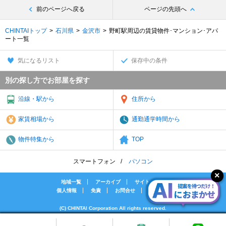
前のページへ戻る
ページの先頭へ
CHINTAIトップ
石川県
金沢市
野町駅周辺の賃貸物件･マンション･アパ
ート一覧
気になるリスト
保存中の条件
別の探し方でお部屋を探す
沿線・駅から
住所から
家賃相場から
通勤通学時間から
物件特集から
TOP
スマートフォン
パソコン
地域一覧
アーカイブ
サイトマップ
個人情報
免責
お問合せ
会社案内
(C) CHINTAI Corporation All rights reserved.
[PR]賃貸物件の疑問解決！教えてエイブルAGENT