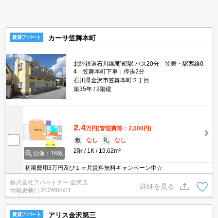
カーサ笠舞本町
賃貸アパート
北陸鉄道石川線/野町駅 バス20分 笠舞・駅西線0
4 笠舞本町下車：停歩2分
石川県金沢市笠舞本町２丁目
築35年
2階建
2.4
万円
(管理費等：2,000円)
敷
なし
礼
なし
2階
1K
19.62m²
画像：16枚
初期費用3万円及び１ヶ月賃料無料キャンペーン中☆
株式会社アパートナー 金沢店
詳細を見る
情報更新日
2026/08/01
アリス金沢第三
賃貸アパート