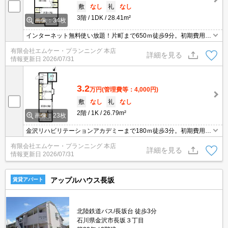
敷
なし
礼
なし
3階
1DK
28.41m²
画像：34枚
インターネット無料使い放題！片町まで650ｍ徒歩9分。初期費用10
0円キャンペーン実施中！入居月とその翌月分の2ヶ月分の賃料等を
有限会社エムケー・プランニング 本店
含めた初期費用が52250円でご入居可能！
詳細を見る
情報更新日
2026/07/31
3.2
万円
(管理費等：4,000円)
敷
なし
礼
なし
2階
1K
26.79m²
画像：23枚
金沢リハビリテーションアカデミーまで180ｍ徒歩3分。初期費用10
0円キャンペーン実施中！2ヶ月分の賃料等を含めた初期費用が5425
有限会社エムケー・プランニング 本店
0円でご入居可能！インターネット無料使い放題。バス停18ｍ徒歩1
詳細を見る
情報更新日
2026/07/31
分。乗車20分で金沢駅、乗車2分で片町とアクセス良好。
アップルハウス長坂
賃貸アパート
北陸鉄道バス/長坂台 徒歩3分
石川県金沢市長坂３丁目