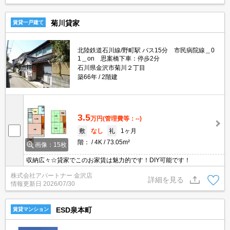
菊川貸家
賃貸一戸建て
北陸鉄道石川線/野町駅 バス15分 市民病院線＿0
1＿on 思案橋下車：停歩2分
石川県金沢市菊川２丁目
築66年
2階建
3.5
万円
(管理費等：--)
敷
なし
礼
1ヶ月
階：
4K
73.05m²
画像：15枚
収納広々☆貸家でこのお家賃は魅力的です！DIY可能です！
株式会社アパートナー 金沢店
詳細を見る
情報更新日
2026/07/30
ESD泉本町
賃貸マンション