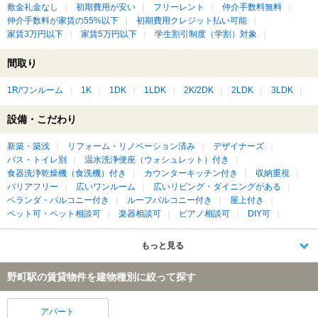
敷金礼金なし
初期費用が安い
フリーレント
仲介手数料無料
仲介手数料が家賃の55%以下
初期費用クレジット払い可能
家賃3万円以下
家賃5万円以下
学生割引制度（学割）対象
間取り
1R/ワンルーム
1K
1DK
1LDK
2K/2DK
2LDK
3LDK
設備・こだわり
新築・築浅
リフォーム・リノベーション済み
デザイナーズ
バス・トイレ別
温水洗浄便座（ウォシュレット）付き
食器洗浄乾燥機（食洗機）付き
カウンターキッチン付き
収納重視
バリアフリー
広いワンルーム
広いリビング・ダイニングがある
ベランダ・バルコニー付き
ルーフバルコニー付き
屋上付き
ペット可・ペット相談可
楽器相談可
ピアノ相談可
DIY可
もっと見る
野町駅の賃貸物件を建物種別に絞って探す
アパート