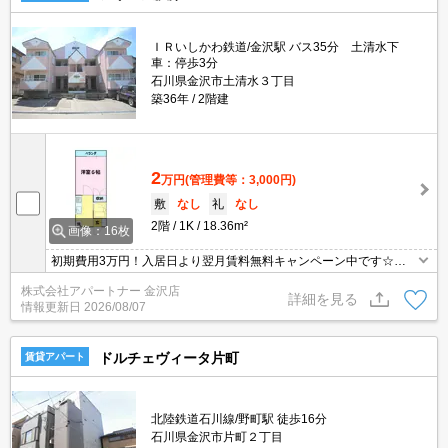
ＩＲいしかわ鉄道/金沢駅 バス35分 土清水下
車：停歩3分
石川県金沢市土清水３丁目
築36年
2階建
2
万円
(管理費等：3,000円)
敷
なし
礼
なし
2階
1K
18.36m²
画像：16枚
初期費用3万円！入居日より翌月賃料無料キャンペーン中です☆家
電（冷蔵庫、洗濯機、電子レンジ）付です。
株式会社アパートナー 金沢店
詳細を見る
情報更新日
2026/08/07
ドルチェヴィータ片町
賃貸アパート
北陸鉄道石川線/野町駅 徒歩16分
石川県金沢市片町２丁目