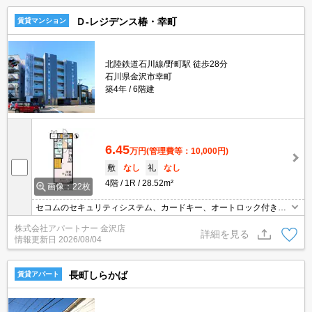
Ｄ-レジデンス椿・幸町
賃貸マンション
北陸鉄道石川線/野町駅 徒歩28分
石川県金沢市幸町
築4年
6階建
6.45
万円
(管理費等：10,000円)
敷
なし
礼
なし
4階
1R
28.52m²
画像：22枚
セコムのセキュリティシステム、カードキー、オートロック付きで
安心◎
株式会社アパートナー 金沢店
詳細を見る
情報更新日
2026/08/04
長町しらかば
賃貸アパート