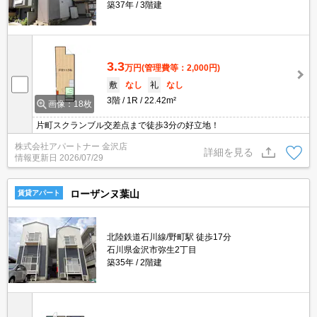
築37年
3階建
3.3
万円
(管理費等：2,000円)
敷
なし
礼
なし
3階
1R
22.42m²
画像：18枚
片町スクランブル交差点まで徒歩3分の好立地！
株式会社アパートナー 金沢店
詳細を見る
情報更新日
2026/07/29
ローザンヌ葉山
賃貸アパート
北陸鉄道石川線/野町駅 徒歩17分
石川県金沢市弥生2丁目
築35年
2階建