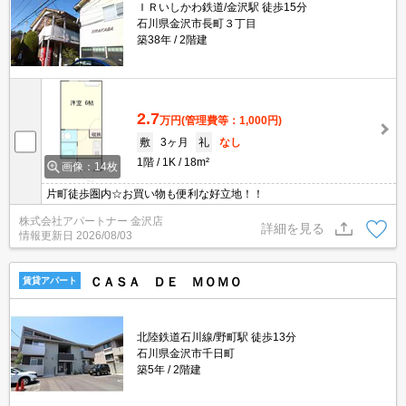
ＩＲいしかわ鉄道/金沢駅 徒歩15分
石川県金沢市長町３丁目
築38年
2階建
2.7
万円
(管理費等：1,000円)
敷
3ヶ月
礼
なし
1階
1K
18m²
画像：14枚
片町徒歩圏内☆お買い物も便利な好立地！！
株式会社アパートナー 金沢店
詳細を見る
情報更新日
2026/08/03
ＣＡＳＡ ＤＥ ＭＯＭＯ
賃貸アパート
北陸鉄道石川線/野町駅 徒歩13分
石川県金沢市千日町
築5年
2階建