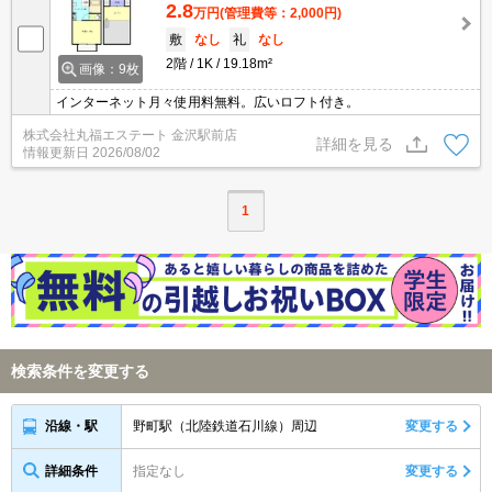
2.8
万円
(管理費等：2,000円)
敷
なし
礼
なし
2階
1K
19.18m²
画像：9枚
インターネット月々使用料無料。広いロフト付き。
株式会社丸福エステート 金沢駅前店
詳細を見る
情報更新日
2026/08/02
1
検索条件を変更する
野町駅（北陸鉄道石川線）周辺
変更する
沿線・駅
詳細条件
指定なし
変更する