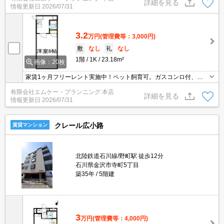
詳細を見る
情報更新日
2026/07/31
3.2
万円
(管理費等：3,000円)
敷
なし
礼
なし
1階
1K
23.18m²
画像：20枚
家賃1ヶ月フリーレント実施中！ペット飼育可。ガスコンロ付、バ
ス・トイレ別。メガドンキホーテまで1200ｍ徒歩15分。野町駅まで
有限会社エムケー・プランニング 本店
徒歩5分、最寄りのバス停まで徒歩7分、乗車21分で金沢駅です。
詳細を見る
情報更新日
2026/07/31
クレール広小路
賃貸マンション
北陸鉄道石川線/野町駅 徒歩12分
石川県金沢市寺町5丁目
築35年
5階建
3
万円
(管理費等：4,000円)