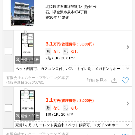
北陸鉄道石川線/野町駅 徒歩4分
石川県金沢市泉本町4丁目
築36年
4階建
3.1
万円
(管理費等：3,000円)
敷
なし
礼
なし
2階
1K
20.81m²
画像：22枚
ペット飼育可。ガスコンロ付、バス・トイレ別。メガドンキホーテ
まで徒歩圏内。野町駅まで徒歩5分、最寄りのバス停まで徒歩7分、
有限会社エムケー・プランニング 本店
乗車21分で金沢駅です。
詳細を見る
情報更新日
2026/07/31
3.1
万円
(管理費等：3,000円)
敷
なし
礼
なし
1階
1K
20.7m²
画像：20枚
家賃1ヶ月フリーレント実施中！ペット飼育可。メガドンキホーテ
まで1200ｍ徒歩15分。野町駅まで徒歩5分、最寄りのバス停まで徒
有限会社エムケー・プランニング 本店
歩7分、乗車21分で金沢駅です。