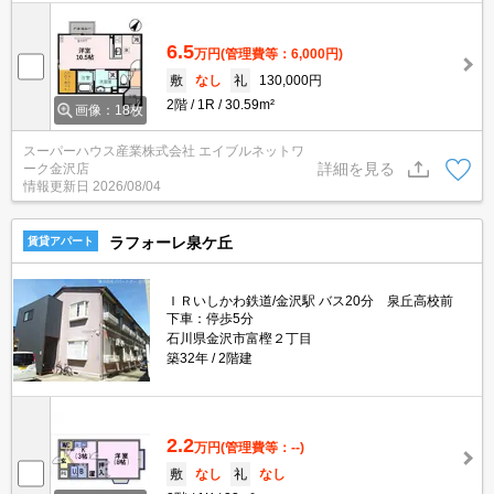
6.5
万円
(管理費等：6,000円)
敷
なし
礼
130,000円
2階
1R
30.59m²
画像：18枚
スーパーハウス産業株式会社 エイブルネットワ
詳細を見る
ーク金沢店
情報更新日
2026/08/04
ラフォーレ泉ケ丘
賃貸アパート
ＩＲいしかわ鉄道/金沢駅 バス20分 泉丘高校前
下車：停歩5分
石川県金沢市富樫２丁目
築32年
2階建
2.2
万円
(管理費等：--)
敷
なし
礼
なし