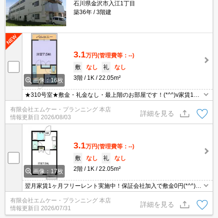
石川県金沢市入江1丁目
築36年
3階建
3.1
万円
(管理費等：--)
敷
なし
礼
なし
3階
1K
22.05m²
画像：16枚
★310号室★敷金・礼金なし・最上階のお部屋です！(*^^)v家賃1ヶ
月フリーレントでお得にご入居可能です！まずはお気軽にお問い合
有限会社エムケー・プランニング 本店
わせください。
詳細を見る
情報更新日
2026/08/03
3.1
万円
(管理費等：--)
敷
なし
礼
なし
2階
1K
22.05m²
画像：17枚
翌月家賃1ヶ月フリーレント実施中！保証会社加入で敷金0円(*^^)v
バス・トイレ別★室内洗濯機置き場あります。まずはお問合せくだ
有限会社エムケー・プランニング 本店
さい☆彡
詳細を見る
情報更新日
2026/07/31