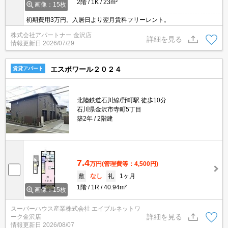
2階
1K
23m²
画像：15枚
初期費用3万円。入居日より翌月賃料フリーレント。
株式会社アパートナー 金沢店
詳細を見る
情報更新日
2026/07/29
エスポワール２０２４
賃貸アパート
北陸鉄道石川線/野町駅 徒歩10分
石川県金沢市寺町5丁目
築2年
2階建
7.4
万円
(管理費等：4,500円)
敷
なし
礼
1ヶ月
1階
1R
40.94m²
画像：15枚
スーパーハウス産業株式会社 エイブルネットワ
詳細を見る
ーク金沢店
情報更新日
2026/08/07