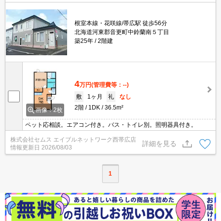
根室本線・花咲線/帯広駅 徒歩56分
北海道河東郡音更町中鈴蘭南５丁目
築25年
2階建
4
万円
(管理費等：--)
敷
1ヶ月
礼
なし
2階
1DK
36.5m²
画像：2枚
ペット応相談。エアコン付き。バス・トイレ別。照明器具付き。
株式会社セムス エイブルネットワーク西帯広店
詳細を見る
情報更新日
2026/08/03
1