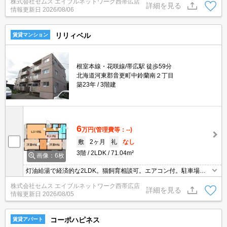
株式会社セムス エイブルネットワーク西帯広店
詳細を見る
情報更新日
2026/08/06
リリィベル
賃貸マンション
根室本線・花咲線/帯広駅 徒歩59分
北海道河東郡音更町中鈴蘭南２丁目
築23年
3階建
6
万円
(管理費等：--)
敷
2ヶ月
礼
なし
3階
2LDK
71.04m²
画像：6枚
灯油給湯で経済的な2LDK。猫飼育相談可。エアコン付。駐車場は
無料で2台完備！音更中心部や帯広方面へのアクセス良好な便利な
株式会社セムス エイブルネットワーク西帯広店
立地で、幅広いお客様にオススメです。
詳細を見る
情報更新日
2026/08/05
コーポハピネス
賃貸アパート