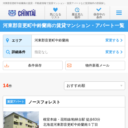
河東郡音更町中鈴蘭南の賃貸・不動産情報で賃貸マンション・賃貸アパートなど賃貸物件の部屋探し
お部屋を探す
気になる
最近見た
保存中の
リスト
物件
条件
沿線・駅から
河東郡音更町中鈴蘭南の賃貸マンション・アパート一覧
住所から
家賃相場から
河東郡音更町中鈴蘭南
変更する
エリア
通勤通学時間から
詳細条件
指定なし
変更する
物件特集から
条件保存
物件新着メール
不動産会社から
TOP
14
件
ノースフォレスト
賃貸アパート
根室本線・花咲線/柏林台駅 徒歩63分
北海道河東郡音更町中鈴蘭南５丁目