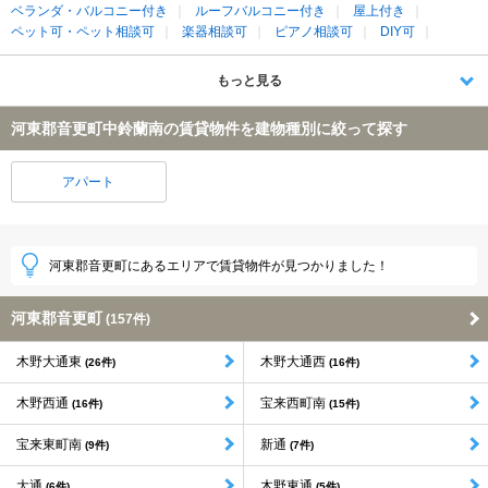
ベランダ・バルコニー付き
ルーフバルコニー付き
屋上付き
ペット可・ペット相談可
楽器相談可
ピアノ相談可
DIY可
もっと見る
河東郡音更町中鈴蘭南の賃貸物件を建物種別に絞って探す
アパート
河東郡音更町にあるエリアで賃貸物件が見つかりました！
河東郡音更町
(157件)
木野大通東
木野大通西
(26件)
(16件)
木野西通
宝来西町南
(16件)
(15件)
宝来東町南
新通
(9件)
(7件)
大通
木野東通
(6件)
(5件)