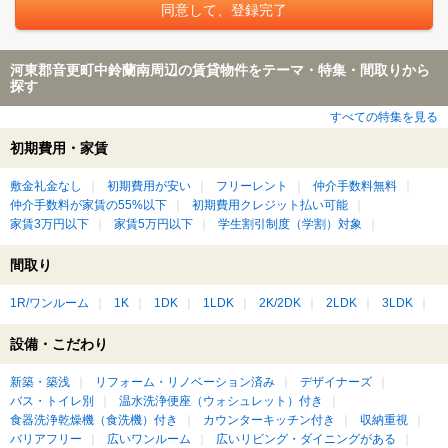
河東郡音更町中鈴蘭南周辺の賃貸物件をテーマ・特集・間取りから
探す
すべての特集を見る
初期費用・家賃
敷金礼金なし
初期費用が安い
フリーレント
仲介手数料無料
仲介手数料が家賃の55%以下
初期費用クレジット払い可能
家賃3万円以下
家賃5万円以下
学生割引制度（学割）対象
間取り
1R/ワンルーム
1K
1DK
1LDK
2K/2DK
2LDK
3LDK
設備・こだわり
新築・築浅
リフォーム・リノベーション済み
デザイナーズ
バス・トイレ別
温水洗浄便座（ウォシュレット）付き
食器洗浄乾燥機（食洗機）付き
カウンターキッチン付き
収納重視
バリアフリー
広いワンルーム
広いリビング・ダイニングがある