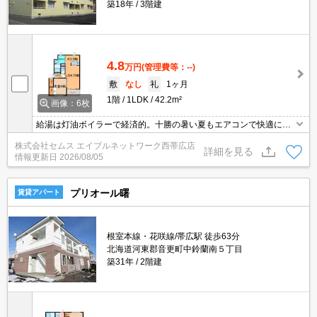
築18年
3階建
4.8
万円
(管理費等：--)
敷
なし
礼
1ヶ月
1階
1LDK
42.2m²
画像：6枚
給湯は灯油ボイラーで経済的。十勝の暑い夏もエアコンで快適にお
過ごしいただけます。対面キッチンで楽しくお料理♪灯油は集中メー
株式会社セムス エイブルネットワーク西帯広店
ター式。人気の設備、温水洗浄便座・TVインターフォン完備。イン
詳細を見る
情報更新日
2026/08/05
ターネット無料付き。
プリオール曙
賃貸アパート
根室本線・花咲線/帯広駅 徒歩63分
北海道河東郡音更町中鈴蘭南５丁目
築31年
2階建