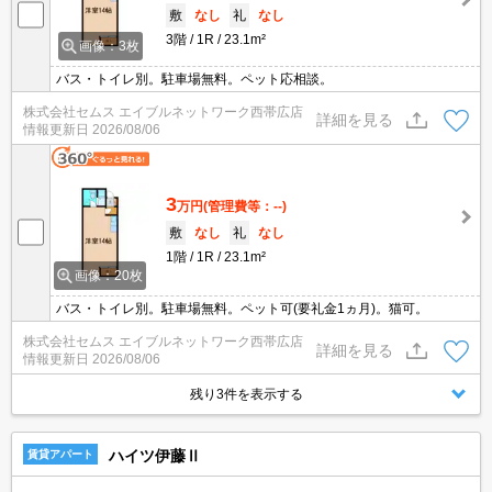
敷
なし
礼
なし
3階
1R
23.1m²
画像：3枚
バス・トイレ別。駐車場無料。ペット応相談。
株式会社セムス エイブルネットワーク西帯広店
詳細を見る
情報更新日
2026/08/06
3
万円
(管理費等：--)
敷
なし
礼
なし
1階
1R
23.1m²
画像：20枚
バス・トイレ別。駐車場無料。ペット可(要礼金1ヵ月)。猫可。
株式会社セムス エイブルネットワーク西帯広店
詳細を見る
情報更新日
2026/08/06
残り3件を表示する
ハイツ伊藤Ⅱ
賃貸アパート