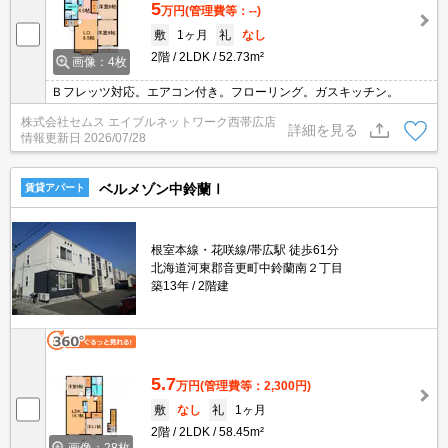
5
万円
(管理費等：--)
敷
1ヶ月
礼
なし
2階
2LDK
52.73m²
画像：4枚
Ｂフレッツ対応。エアコン付き。フローリング。ガスキッチン。
株式会社セムス エイブルネットワーク西帯広店
詳細を見る
情報更新日
2026/07/28
ベルメゾン中鈴蘭Ⅰ
賃貸アパート
根室本線・花咲線/帯広駅 徒歩61分
北海道河東郡音更町中鈴蘭南２丁目
築13年
2階建
5.7
万円
(管理費等：2,300円)
敷
なし
礼
1ヶ月
2階
2LDK
58.45m²