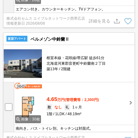
画像：28枚
エアコン付き。カウンターキッチン。TVドアフォン。
株式会社セムス エイブルネットワーク西帯広店
詳細を見る
情報更新日
2026/08/08
ベルメゾン中鈴蘭Ⅱ
賃貸アパート
根室本線・花咲線/帯広駅 徒歩61分
北海道河東郡音更町中鈴蘭南２丁目
築13年
2階建
4.65
万円
(管理費等：2,300円)
敷
なし
礼
1ヶ月
1階
1LDK
48.19m²
画像：30枚
南向き。バス・トイレ別。キッチンは対面式。
株式会社セムス エイブルネットワーク西帯広店