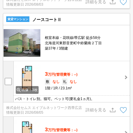
詳細を見る
情報更新日
2026/08/03
ノースコートⅡ
賃貸マンション
根室本線・花咲線/帯広駅 徒歩58分
北海道河東郡音更町中鈴蘭南２丁目
築37年
3階建
3
万円
(管理費等：--)
敷
なし
礼
なし
1階
1R
23.1m²
画像：3枚
バス・トイレ別。猫可。ペット可(要礼金1ヵ月)。
株式会社セムス エイブルネットワーク西帯広店
詳細を見る
情報更新日
2026/08/05
3
万円
(管理費等：--)