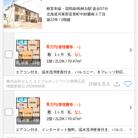
根室本線・花咲線/柏林台駅 徒歩57分
北海道河東郡音更町中鈴蘭南３丁目
築23年
2階建
6
万円
(管理費等：--)
敷
1ヶ月
礼
なし
1階
2LDK
70.47m²
画像：14枚
エアコン付き。温水洗浄便座付き。バルコニー。Ｂフレッツ対応。
株式会社セムス エイブルネットワーク西帯広店
詳細を見る
情報更新日
2026/08/06
6
万円
(管理費等：--)
敷
1ヶ月
礼
なし
2階
2LDK
70.47m²
画像：4枚
エアコン付き。インターネット無料。温水洗浄便座付き。バルコニ
ー。