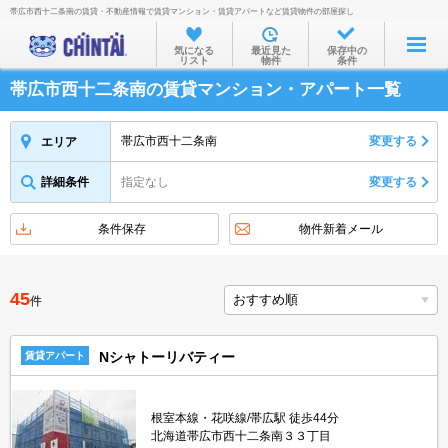
帯広市西十二条南の賃貸・不動産情報で賃貸マンション・賃貸アパートなど賃貸物件の部屋探し
お部屋を探す
気になる
最近見た
保存中の
リスト
物件
条件
沿線・駅から
帯広市西十二条南の賃貸マンション・アパート一覧
住所から
家賃相場から
帯広市西十二条南
変更する
エリア
通勤通学時間から
詳細条件
指定なし
変更する
物件特集から
条件保存
物件新着メール
不動産会社から
TOP
45
件
Nシャトーリバティー
賃貸アパート
根室本線・花咲線/帯広駅 徒歩44分
北海道帯広市西十二条南３３丁目