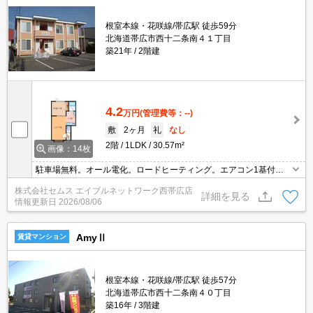
根室本線・花咲線/帯広駅 徒歩59分
北海道帯広市西十二条南４１丁目
築21年
2階建
4.2
万円
(管理費等：--)
敷
2ヶ月
礼
なし
2階
1LDK
30.57m²
画像：14枚
駐車場無料。オール電化。ロードヒーティング。エアコン1基付
き。
株式会社セムス エイブルネットワーク西帯広店
詳細を見る
情報更新日
2026/08/06
AmyⅡ
賃貸マンション
根室本線・花咲線/帯広駅 徒歩57分
北海道帯広市西十二条南４０丁目
築16年
3階建