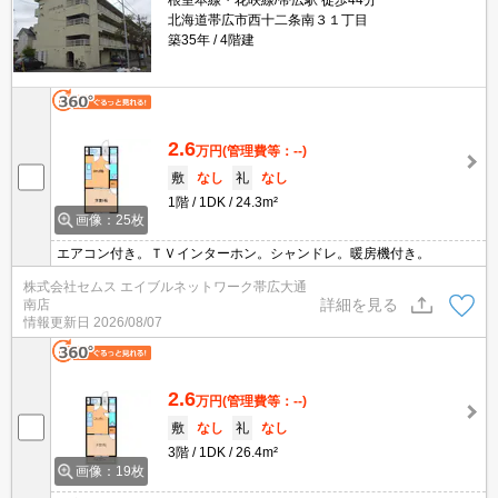
根室本線・花咲線/帯広駅 徒歩44分
北海道帯広市西十二条南３１丁目
築35年
4階建
2.6
万円
(管理費等：--)
敷
なし
礼
なし
1階
1DK
24.3m²
画像：25枚
エアコン付き。ＴＶインターホン。シャンドレ。暖房機付き。
株式会社セムス エイブルネットワーク帯広大通
詳細を見る
南店
情報更新日
2026/08/07
2.6
万円
(管理費等：--)
敷
なし
礼
なし
3階
1DK
26.4m²
画像：19枚