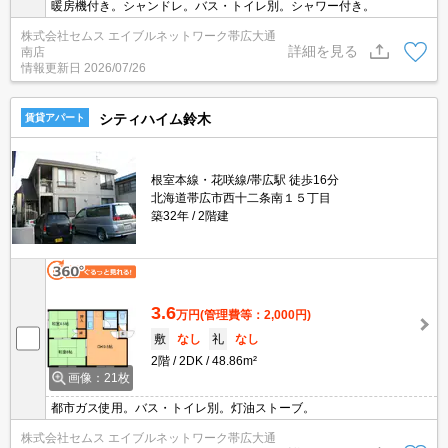
暖房機付き。シャンドレ。バス・トイレ別。シャワー付き。
株式会社セムス エイブルネットワーク帯広大通
詳細を見る
南店
情報更新日
2026/07/26
シティハイム鈴木
賃貸アパート
根室本線・花咲線/帯広駅 徒歩16分
北海道帯広市西十二条南１５丁目
築32年
2階建
3.6
万円
(管理費等：2,000円)
敷
なし
礼
なし
2階
2DK
48.86m²
画像：21枚
都市ガス使用。バス・トイレ別。灯油ストーブ。
株式会社セムス エイブルネットワーク帯広大通