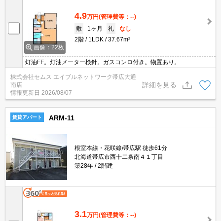
4.9
万円
(管理費等：--)
敷
1ヶ月
礼
なし
2階
1LDK
37.67m²
画像：22枚
灯油FF。灯油メーター検針。ガスコンロ付き。物置あり。
株式会社セムス エイブルネットワーク帯広大通
詳細を見る
南店
情報更新日
2026/08/07
ARM-11
賃貸アパート
根室本線・花咲線/帯広駅 徒歩61分
北海道帯広市西十二条南４１丁目
築28年
2階建
3.1
万円
(管理費等：--)