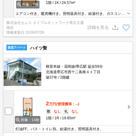
1階
1K
24.57m²
画像：7枚
エアコン付き。暖房機付き。照明器具付き。給湯付き。ガスコンロ
設置可。バス・トイレ別。シャワー付き。室内洗濯機置き場。シュ
株式会社セムス エイブルネットワーク帯広大通
ーズボックス。カーテンレール。物置あり。CATV受信可。
詳細を見る
南店
情報更新日
2026/07/28
ハイツ聖
賃貸アパート
根室本線・花咲線/帯広駅 徒歩59分
北海道帯広市西十二条南４１丁目
築37年
2階建
2
万円
(管理費等：--)
敷
なし
礼
なし
1階
1R
19.85m²
画像：14枚
灯油FF。バス・トイレ別。給湯付き。照明器具付き。