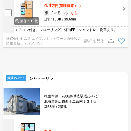
4.4
万円
(管理費等：--)
敷
1ヶ月
礼
なし
1階
1LDK
39.69m²
画像：12枚
エアコン付き。フローリング。灯油FF。シャンドレ。物置あり。
株式会社セムス エイブルネットワーク西帯広店
詳細を見る
情報更新日
2026/08/03
シャトーリラ
賃貸アパート
根室本線・花咲線/帯広駅 徒歩42分
北海道帯広市西十二条南３３丁目
築38年
2階建