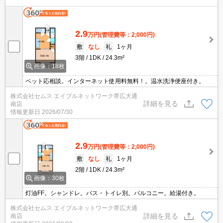
2.9
万円
(管理費等：2,000円)
敷
なし
礼
1ヶ月
3階
1DK
24.3m²
画像：18枚
ペット応相談。インターネット使用料無料！。温水洗浄便座付き。
株式会社セムス エイブルネットワーク帯広大通
詳細を見る
南店
情報更新日
2026/07/30
2.9
万円
(管理費等：2,000円)
敷
なし
礼
1ヶ月
2階
1DK
24.3m²
画像：30枚
灯油FF。シャンドレ。バス・トイレ別。バルコニー。給湯付き。
株式会社セムス エイブルネットワーク帯広大通
詳細を見る
南店