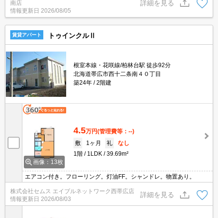
詳細を見る
南店
情報更新日
2026/08/05
トゥインクルⅡ
賃貸アパート
根室本線・花咲線/柏林台駅 徒歩92分
北海道帯広市西十二条南４０丁目
築24年
2階建
4.5
万円
(管理費等：--)
敷
1ヶ月
礼
なし
1階
1LDK
39.69m²
画像：13枚
エアコン付き。フローリング。灯油FF。シャンドレ。物置あり。
株式会社セムス エイブルネットワーク西帯広店
詳細を見る
情報更新日
2026/08/03