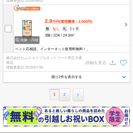
情報更新日
2026/08/02
2.9
万円
(管理費等：2,000円)
敷
なし
礼
1ヶ月
3階
1DK
24.3m²
画像：20枚
ペット応相談。インターネット使用料無料！。
株式会社セムス エイブルネットワーク帯広大通
詳細を見る
南店
情報更新日
2026/07/30
残り2件を表示する
1
2