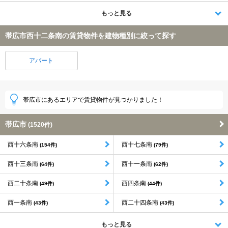
もっと見る
帯広市西十二条南の賃貸物件を建物種別に絞って探す
アパート
帯広市にあるエリアで賃貸物件が見つかりました！
帯広市
(1520件)
西十六条南
西十七条南
(154件)
(79件)
西十三条南
西十一条南
(64件)
(62件)
西二十条南
西四条南
(49件)
(44件)
西一条南
西二十四条南
(43件)
(43件)
もっと見る