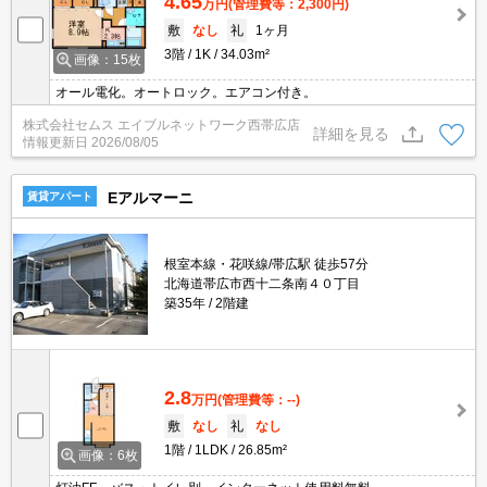
4.65
万円
(管理費等：2,300円)
敷
なし
礼
1ヶ月
3階
1K
34.03m²
画像：15枚
オール電化。オートロック。エアコン付き。
株式会社セムス エイブルネットワーク西帯広店
詳細を見る
情報更新日
2026/08/05
Eアルマーニ
賃貸アパート
根室本線・花咲線/帯広駅 徒歩57分
北海道帯広市西十二条南４０丁目
築35年
2階建
2.8
万円
(管理費等：--)
敷
なし
礼
なし
1階
1LDK
26.85m²
画像：6枚