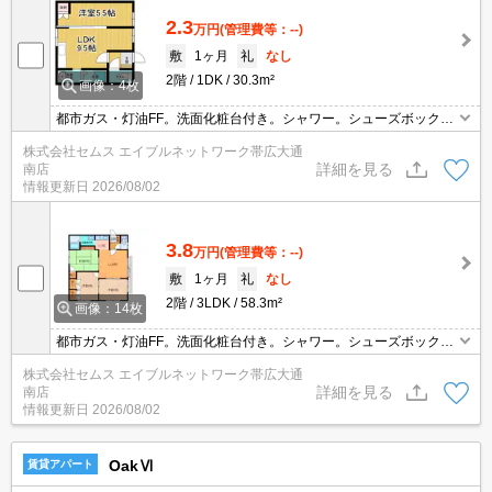
2.3
万円
(管理費等：--)
敷
1ヶ月
礼
なし
2階
1DK
30.3m²
画像：4枚
都市ガス・灯油FF。洗面化粧台付き。シャワー。シューズボック
ス・90Lタンク・収納・洋室・コンロガス・駐車場共同
株式会社セムス エイブルネットワーク帯広大通
詳細を見る
南店
情報更新日
2026/08/02
3.8
万円
(管理費等：--)
敷
1ヶ月
礼
なし
2階
3LDK
58.3m²
画像：14枚
都市ガス・灯油FF。洗面化粧台付き。シャワー。シューズボック
ス・温水洗浄便座・90Lタンク・収納・和室・洋室・コンロガス
株式会社セムス エイブルネットワーク帯広大通
詳細を見る
南店
情報更新日
2026/08/02
OakⅥ
賃貸アパート