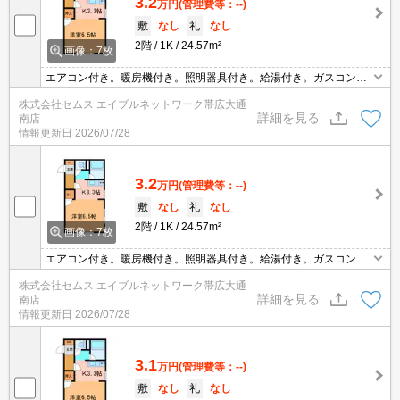
3.2
万円
(管理費等：--)
敷
なし
礼
なし
2階
1K
24.57m²
画像：7枚
エアコン付き。暖房機付き。照明器具付き。給湯付き。ガスコンロ
設置可。バス・トイレ別。シャワー付き。室内洗濯機置き場。シュ
株式会社セムス エイブルネットワーク帯広大通
ーズボックス。カーテンレール。物置あり。CATV受信可。
詳細を見る
南店
情報更新日
2026/07/28
3.2
万円
(管理費等：--)
敷
なし
礼
なし
2階
1K
24.57m²
画像：7枚
エアコン付き。暖房機付き。照明器具付き。給湯付き。ガスコンロ
設置可。バス・トイレ別。シャワー付き。室内洗濯機置き場。シュ
株式会社セムス エイブルネットワーク帯広大通
ーズボックス。カーテンレール。物置あり。CATV受信可。
詳細を見る
南店
情報更新日
2026/07/28
3.1
万円
(管理費等：--)
敷
なし
礼
なし