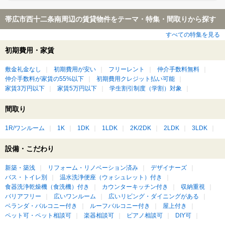
帯広市西十二条南周辺の賃貸物件をテーマ・特集・間取りから探す
すべての特集を見る
初期費用・家賃
敷金礼金なし
初期費用が安い
フリーレント
仲介手数料無料
仲介手数料が家賃の55%以下
初期費用クレジット払い可能
家賃3万円以下
家賃5万円以下
学生割引制度（学割）対象
間取り
1R/ワンルーム
1K
1DK
1LDK
2K/2DK
2LDK
3LDK
設備・こだわり
新築・築浅
リフォーム・リノベーション済み
デザイナーズ
バス・トイレ別
温水洗浄便座（ウォシュレット）付き
食器洗浄乾燥機（食洗機）付き
カウンターキッチン付き
収納重視
バリアフリー
広いワンルーム
広いリビング・ダイニングがある
ベランダ・バルコニー付き
ルーフバルコニー付き
屋上付き
ペット可・ペット相談可
楽器相談可
ピアノ相談可
DIY可