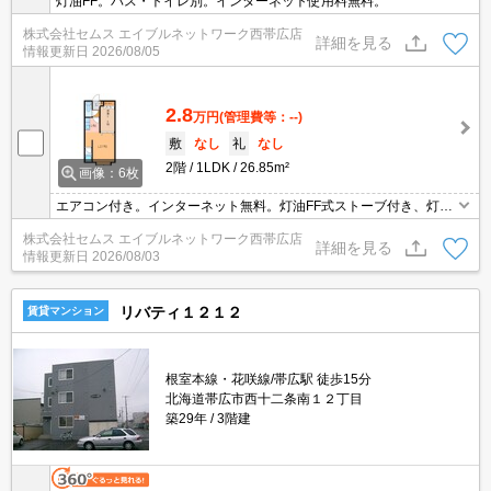
灯油FF。バス・トイレ別。インターネット使用料無料。
株式会社セムス エイブルネットワーク西帯広店
詳細を見る
情報更新日
2026/08/05
2.8
万円
(管理費等：--)
敷
なし
礼
なし
2階
1LDK
26.85m²
画像：6枚
エアコン付き。インターネット無料。灯油FF式ストーブ付き、灯油
はメーター検針タイプ。バス・トイレ別。照明器具付き。敷金・礼
株式会社セムス エイブルネットワーク西帯広店
金無し初期費用軽減可能！
詳細を見る
情報更新日
2026/08/03
リバティ１２１２
賃貸マンション
根室本線・花咲線/帯広駅 徒歩15分
北海道帯広市西十二条南１２丁目
築29年
3階建