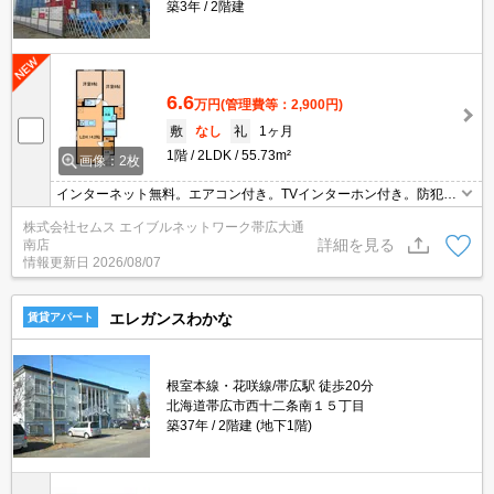
築3年
2階建
6.6
万円
(管理費等：2,900円)
敷
なし
礼
1ヶ月
1階
2LDK
55.73m²
画像：2枚
インターネット無料。エアコン付き。TVインターホン付き。防犯カ
メラ。暖房機付き。照明器具付き。給湯付き。システムキッチン。
株式会社セムス エイブルネットワーク帯広大通
ガスコンロ付き。バス・トイレ別。シャワー付き。追い焚き。浴室
詳細を見る
南店
乾燥機。シャンドレ。温水洗浄便座。室内洗濯機置場。シューズボ
情報更新日
2026/08/07
ックス。カーテンレール。ペット相談可。BS受信可。
エレガンスわかな
賃貸アパート
根室本線・花咲線/帯広駅 徒歩20分
北海道帯広市西十二条南１５丁目
築37年
2階建 (地下1階)