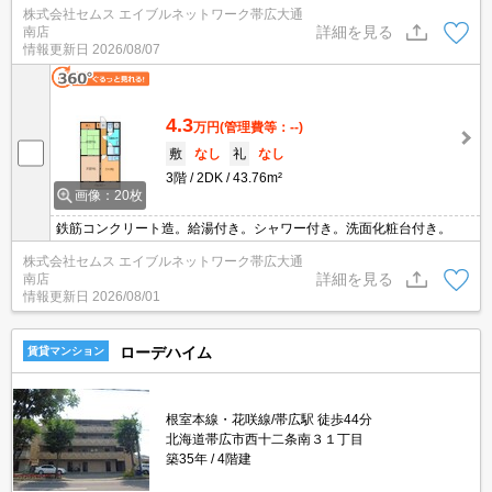
株式会社セムス エイブルネットワーク帯広大通
詳細を見る
南店
情報更新日
2026/08/07
4.3
万円
(管理費等：--)
敷
なし
礼
なし
3階
2DK
43.76m²
画像：20枚
鉄筋コンクリート造。給湯付き。シャワー付き。洗面化粧台付き。
株式会社セムス エイブルネットワーク帯広大通
詳細を見る
南店
情報更新日
2026/08/01
ローデハイム
賃貸マンション
根室本線・花咲線/帯広駅 徒歩44分
北海道帯広市西十二条南３１丁目
築35年
4階建