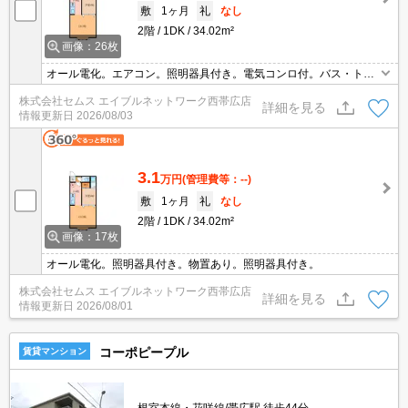
敷
1ヶ月
礼
なし
2階
1DK
34.02m²
画像：26枚
オール電化。エアコン。照明器具付き。電気コンロ付。バス・トイ
レ別。
株式会社セムス エイブルネットワーク西帯広店
詳細を見る
情報更新日
2026/08/03
3.1
万円
(管理費等：--)
敷
1ヶ月
礼
なし
2階
1DK
34.02m²
画像：17枚
オール電化。照明器具付き。物置あり。照明器具付き。
株式会社セムス エイブルネットワーク西帯広店
詳細を見る
情報更新日
2026/08/01
コーポピープル
賃貸マンション