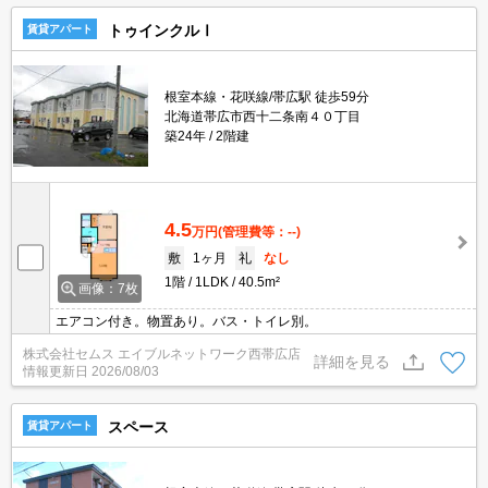
トゥインクルⅠ
賃貸アパート
根室本線・花咲線/帯広駅 徒歩59分
北海道帯広市西十二条南４０丁目
築24年
2階建
4.5
万円
(管理費等：--)
敷
1ヶ月
礼
なし
1階
1LDK
40.5m²
画像：7枚
エアコン付き。物置あり。バス・トイレ別。
株式会社セムス エイブルネットワーク西帯広店
詳細を見る
情報更新日
2026/08/03
スペース
賃貸アパート