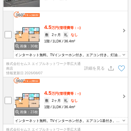
4.5
万円
(管理費等：--)
敷
2ヶ月
礼
なし
1階
1LDK
36.4m²
画像：30枚
インターネット無料。TVインターホン付き。エアコン付き。灯油F
F。温水洗浄便座。バス・トイレ別。シャワー付き。室内洗濯機置
株式会社セムス エイブルネットワーク帯広大通
場。シューズボックス。カーテンレール。
詳細を見る
南店
情報更新日
2026/08/07
4.5
万円
(管理費等：--)
敷
2ヶ月
礼
なし
1階
1LDK
36.4m²
画像：23枚
インターネット無料。TVインターホン付き。エアコン1基付き。温
水洗浄便座。暖房機付き。照明器具付き。給湯付き。バス・トイレ
株式会社セムス エイブルネットワーク帯広大通
別。シャワー付き。ガスコンロ設置可。室内洗濯機置場。カーテン