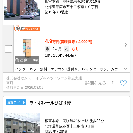
根室本線・花咲線/帯広駅 徒歩19分
北海道帯広市西十二条南１０丁目
築19年
3階建
4.9
万円
(管理費等：2,000円)
敷
2ヶ月
礼
なし
1階
1LDK
44.4m²
画像：19枚
インターネット無料。エアコン1基付き。TVインターホン。カウン
ターキッチン。シューズボックス付き。暖房機付き。照明器具付
株式会社セムス エイブルネットワーク帯広大通
き。給湯付き。ガスコンロ設置可。バス・トイレ別。シャワー付
詳細を見る
南店
き。シャンドレ。シャワー付トイレ。室内洗濯機置場。バルコニ
情報更新日
2026/08/01
ー。CaTV受信可。物置あり。
ラ・ポレールひばり野
賃貸アパート
根室本線・花咲線/柏林台駅 徒歩23分
北海道帯広市西十二条南３丁目
築25年
2階建