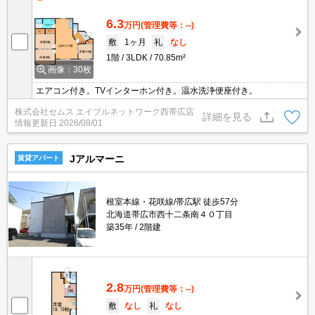
6.3
万円
(管理費等：--)
敷
1ヶ月
礼
なし
1階
3LDK
70.85m²
画像：30枚
エアコン付き。TVインターホン付き。温水洗浄便座付き。
株式会社セムス エイブルネットワーク西帯広店
詳細を見る
情報更新日
2026/08/01
Jアルマーニ
賃貸アパート
根室本線・花咲線/帯広駅 徒歩57分
北海道帯広市西十二条南４０丁目
築35年
2階建
2.8
万円
(管理費等：--)
敷
なし
礼
なし