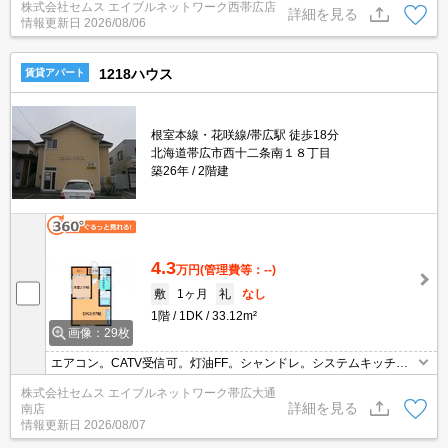
株式会社セムス エイブルネットワーク西帯広店
詳細を見る
情報更新日
2026/08/06
1218ハウス
賃貸アパート
根室本線・花咲線/帯広駅 徒歩18分
北海道帯広市西十二条南１８丁目
築26年
2階建
4.3
万円
(管理費等：--)
敷
1ヶ月
礼
なし
1階
1DK
33.12m²
画像：29枚
エアコン。CATV受信可。灯油FF。シャンドレ。システムキッチ
ン。バス・トイレ別。シャワー付き。
株式会社セムス エイブルネットワーク帯広大通
詳細を見る
南店
情報更新日
2026/08/07