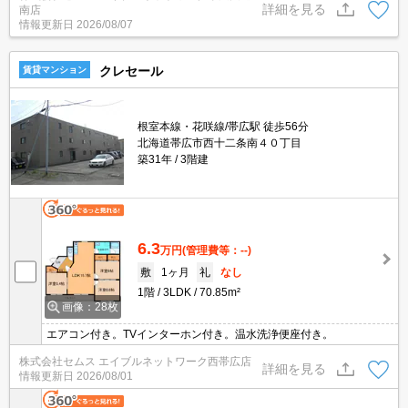
詳細を見る
南店
レール。
情報更新日
2026/08/07
クレセール
賃貸マンション
根室本線・花咲線/帯広駅 徒歩56分
北海道帯広市西十二条南４０丁目
築31年
3階建
6.3
万円
(管理費等：--)
敷
1ヶ月
礼
なし
1階
3LDK
70.85m²
画像：28枚
エアコン付き。TVインターホン付き。温水洗浄便座付き。
株式会社セムス エイブルネットワーク西帯広店
詳細を見る
情報更新日
2026/08/01