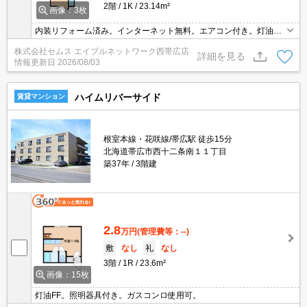
2階
1K
23.14m²
画像：3枚
内装リフォーム済み。インターネット無料。エアコン付き。灯油FF
式ストーブ付きで灯油は集中メーター式。電気温水器。IHコンロ付
株式会社セムス エイブルネットワーク西帯広店
システムキッチン。
詳細を見る
情報更新日
2026/08/03
ハイムリバーサイド
賃貸マンション
根室本線・花咲線/帯広駅 徒歩15分
北海道帯広市西十二条南１１丁目
築37年
3階建
2.8
万円
(管理費等：--)
敷
なし
礼
なし
3階
1R
23.6m²
画像：15枚
灯油FF。照明器具付き。ガスコンロ使用可。