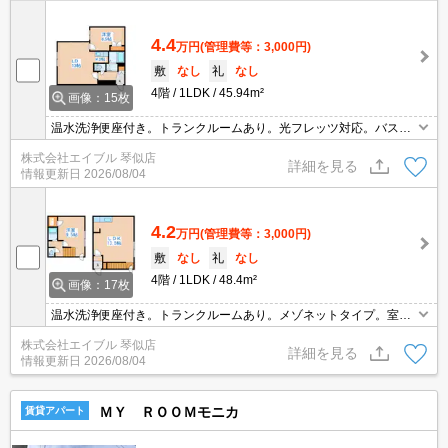
4.4
万円
(管理費等：3,000円)
敷
なし
礼
なし
4階
1LDK
45.94m²
画像：15枚
温水洗浄便座付き。トランクルームあり。光フレッツ対応。バス・
トイレ別。シューズボックス付き。最寄り駅まで徒歩2分！。朝も
株式会社エイブル 琴似店
楽々。駅ちか物件！。スーパーへ350m。上階なし。初期費用カー
詳細を見る
情報更新日
2026/08/04
ド払い可。
4.2
万円
(管理費等：3,000円)
敷
なし
礼
なし
4階
1LDK
48.4m²
画像：17枚
温水洗浄便座付き。トランクルームあり。メゾネットタイプ。室内
に洗濯機置場あり。シューズボックス付き。クローゼット付。二人
株式会社エイブル 琴似店
入居可。最寄り駅まで徒歩2分！。朝も楽々。駅ちか物件！。初期
詳細を見る
情報更新日
2026/08/04
費用カード払い可。
ＭＹ ＲＯＯＭモニカ
賃貸アパート