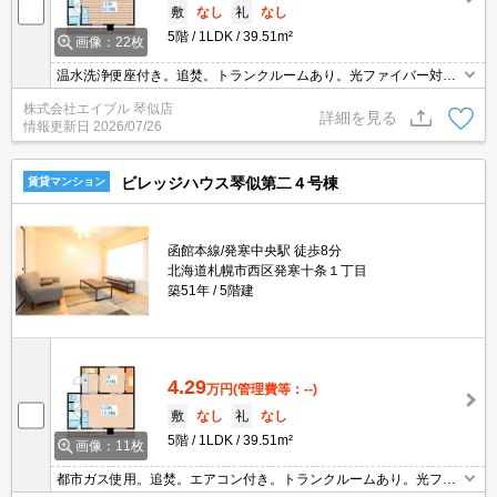
敷
なし
礼
なし
5階
1LDK
39.51m²
画像：22枚
温水洗浄便座付き。追焚。トランクルームあり。光ファイバー対
応。TVインターホン付き。都市ガス使用。バルコニー。室内に洗濯
株式会社エイブル 琴似店
機置場あり。駐車場は敷地内。ルームシェア相談可。初期費用カー
詳細を見る
情報更新日
2026/07/26
ド払い可。
ビレッジハウス琴似第二４号棟
賃貸マンション
函館本線/発寒中央駅 徒歩8分
北海道札幌市西区発寒十条１丁目
築51年
5階建
4.29
万円
(管理費等：--)
敷
なし
礼
なし
5階
1LDK
39.51m²
画像：11枚
都市ガス使用。追焚。エアコン付き。トランクルームあり。光ファ