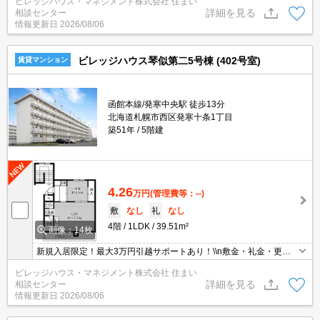
ビレッジハウス・マネジメント株式会社 住まい
する場合がございます。
詳細を見る
相談センター
情報更新日
2026/08/06
ビレッジハウス琴似第二5号棟 (402号室)
賃貸マンション
函館本線/発寒中央駅 徒歩13分
北海道札幌市西区発寒十条1丁目
築51年
5階建
4.26
万円
(管理費等：--)
敷
なし
礼
なし
4階
1LDK
39.51m²
画像：14枚
新規入居限定！最大3万円引越サポートあり！\\n敷金・礼金・更新
料・鍵交換手数料0円！※契約内容や審査の結果、敷金をお預かり
ビレッジハウス・マネジメント株式会社 住まい
する場合がございます。
詳細を見る
相談センター
情報更新日
2026/08/06