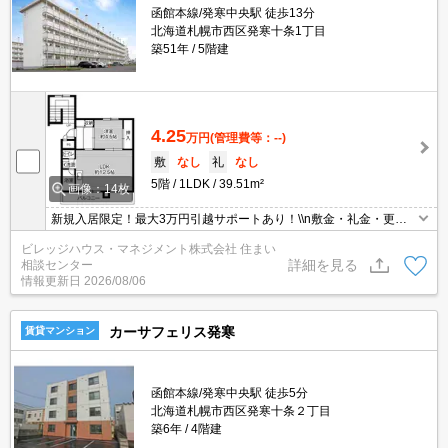
函館本線/発寒中央駅 徒歩13分
北海道札幌市西区発寒十条1丁目
築51年
5階建
4.25
万円
(管理費等：--)
敷
なし
礼
なし
5階
1LDK
39.51m²
画像：14枚
新規入居限定！最大3万円引越サポートあり！\\n敷金・礼金・更新
料・鍵交換手数料0円！※契約内容や審査の結果、敷金をお預かり
ビレッジハウス・マネジメント株式会社 住まい
する場合がございます。
詳細を見る
相談センター
情報更新日
2026/08/06
カーサフェリス発寒
賃貸マンション
函館本線/発寒中央駅 徒歩5分
北海道札幌市西区発寒十条２丁目
築6年
4階建