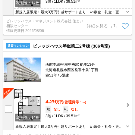
3階
1LDK
39.51m²
画像：14枚
新規入居限定！最大3万円引越サポートあり！\\n敷金・礼金・更新
料・鍵交換手数料0円！※契約内容や審査の結果、敷金をお預かり
ビレッジハウス・マネジメント株式会社 住まい
する場合がございます。
詳細を見る
相談センター
情報更新日
2026/08/06
ビレッジハウス琴似第二2号棟 (306号室)
賃貸マンション
函館本線/発寒中央駅 徒歩13分
北海道札幌市西区発寒十条1丁目
築51年
5階建
4.29
万円
(管理費等：--)
敷
なし
礼
なし
3階
1LDK
39.51m²
画像：14枚
新規入居限定！最大3万円引越サポートあり！\\n敷金・礼金・更新
料・鍵交換手数料0円！※契約内容や審査の結果、敷金をお預かり