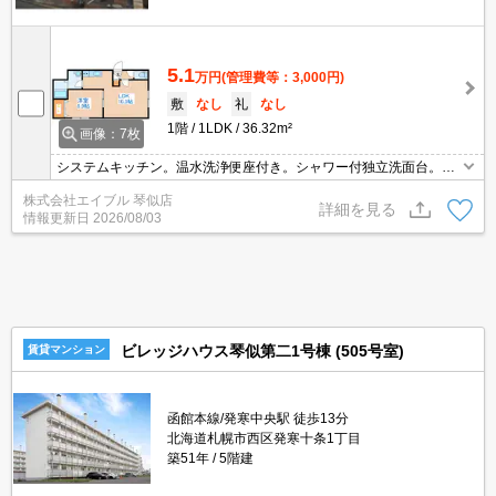
5.1
万円
(管理費等：3,000円)
敷
なし
礼
なし
1階
1LDK
36.32m²
画像：7枚
システムキッチン。温水洗浄便座付き。シャワー付独立洗面台。エ
アコン付き。灯油FF。インターネット無料。オートロック。宅配ボ
株式会社エイブル 琴似店
ックスあり。TVインターホン付き。二人入居可。子供可。初期費用
詳細を見る
情報更新日
2026/08/03
カード払い可。
ビレッジハウス琴似第二1号棟 (505号室)
賃貸マンション
函館本線/発寒中央駅 徒歩13分
北海道札幌市西区発寒十条1丁目
築51年
5階建