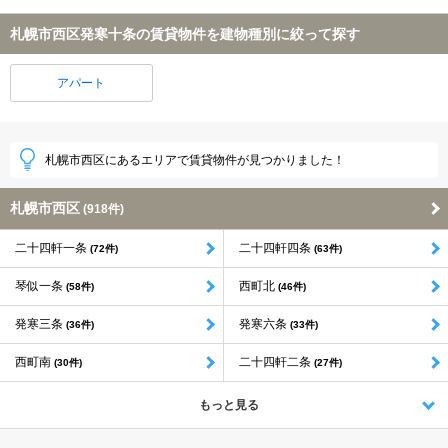
札幌市西区発寒十条の賃貸物件を建物種別に絞って探す
アパート
札幌市西区にあるエリアで賃貸物件が見つかりました！
札幌市西区
(918件)
二十四軒一条
二十四軒四条
(72件)
(63件)
琴似一条
西町北
(58件)
(46件)
発寒三条
発寒六条
(36件)
(33件)
西町南
二十四軒二条
(30件)
(27件)
もっと見る