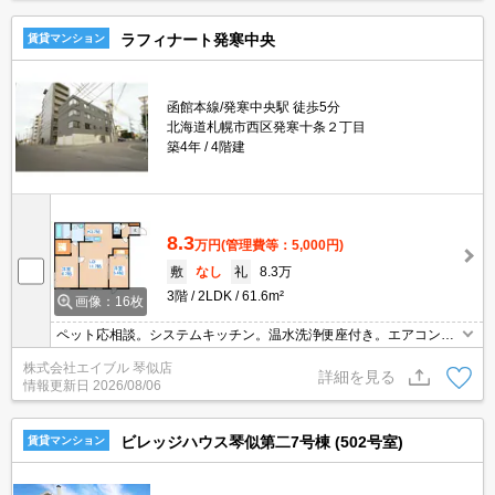
ラフィナート発寒中央
賃貸マンション
函館本線/発寒中央駅 徒歩5分
北海道札幌市西区発寒十条２丁目
築4年
4階建
8.3
万円
(管理費等：5,000円)
敷
なし
礼
8.3万
3階
2LDK
61.6m²
画像：16枚
ペット応相談。システムキッチン。温水洗浄便座付き。エアコン付
き。インターネット無料。オートロック。エレベーターあり。宅配
株式会社エイブル 琴似店
ボックスあり。TVインターホン付き。角部屋。初期費用カード払い
詳細を見る
情報更新日
2026/08/06
可。
ビレッジハウス琴似第二7号棟 (502号室)
賃貸マンション