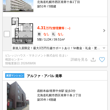
北海道札幌市西区発寒十条1丁目
築51年
5階建
4.31
万円
(管理費等：--)
敷
なし
礼
なし
5階
1LDK
39.51m²
画像：14枚
新規入居限定！最大3万円引越サポートあり！\\n敷金・礼金・更新
料・鍵交換手数料0円！※契約内容や審査の結果、敷金をお預かり
ビレッジハウス・マネジメント株式会社 住まい
する場合がございます。
詳細を見る
相談センター
情報更新日
2026/08/06
アルファ・アパル 発寒
賃貸マンション
函館本線/発寒中央駅 徒歩3分
北海道札幌市西区発寒十条２丁目
築35年
4階建