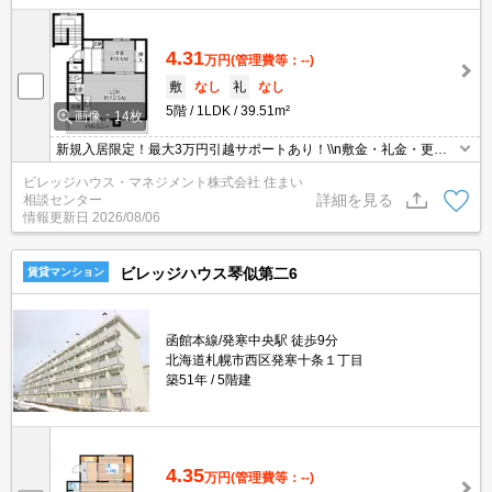
4.31
万円
(管理費等：--)
敷
なし
礼
なし
5階
1LDK
39.51m²
画像：14枚
新規入居限定！最大3万円引越サポートあり！\\n敷金・礼金・更新
料・鍵交換手数料0円！※契約内容や審査の結果、敷金をお預かり
ビレッジハウス・マネジメント株式会社 住まい
する場合がございます。
詳細を見る
相談センター
情報更新日
2026/08/06
ビレッジハウス琴似第二6
賃貸マンション
函館本線/発寒中央駅 徒歩9分
北海道札幌市西区発寒十条１丁目
築51年
5階建
4.35
万円
(管理費等：--)