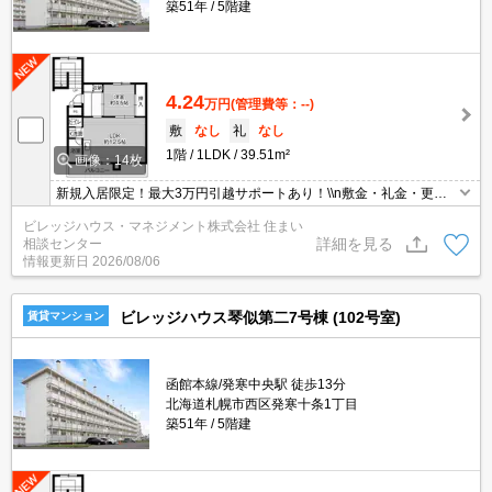
築51年
5階建
4.24
万円
(管理費等：--)
敷
なし
礼
なし
1階
1LDK
39.51m²
画像：14枚
新規入居限定！最大3万円引越サポートあり！\\n敷金・礼金・更新
料・鍵交換手数料0円！※契約内容や審査の結果、敷金をお預かり
ビレッジハウス・マネジメント株式会社 住まい
する場合がございます。
詳細を見る
相談センター
情報更新日
2026/08/06
ビレッジハウス琴似第二7号棟 (102号室)
賃貸マンション
函館本線/発寒中央駅 徒歩13分
北海道札幌市西区発寒十条1丁目
築51年
5階建