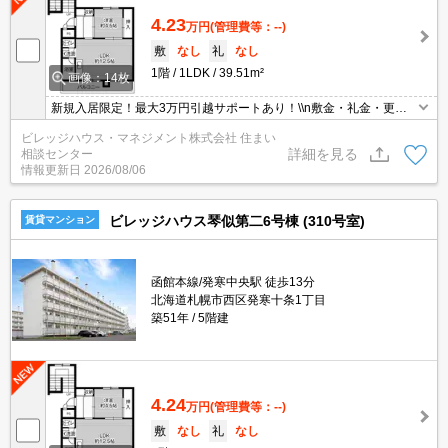
4.23
万円
(管理費等：--)
敷
なし
礼
なし
1階
1LDK
39.51m²
画像：14枚
新規入居限定！最大3万円引越サポートあり！\\n敷金・礼金・更新
料・鍵交換手数料0円！※契約内容や審査の結果、敷金をお預かり
ビレッジハウス・マネジメント株式会社 住まい
する場合がございます。
詳細を見る
相談センター
情報更新日
2026/08/06
ビレッジハウス琴似第二6号棟 (310号室)
賃貸マンション
函館本線/発寒中央駅 徒歩13分
北海道札幌市西区発寒十条1丁目
築51年
5階建
4.24
万円
(管理費等：--)
敷
なし
礼
なし