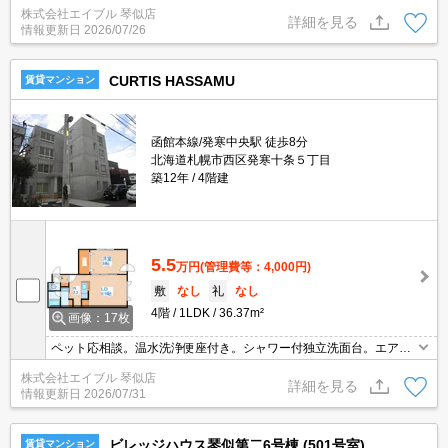
イバー対応。バルコニー。バス・トイレ別。室内に洗濯機置場あ
株式会社エイブル 琴似店
り。ルームシェア相談可。二人入居可。駐車場は敷地内。初期費用
詳細を見る
情報更新日
2026/07/26
カード払い可。
CURTIS HASSAMU
賃貸マンション
函館本線/発寒中央駅 徒歩8分
北海道札幌市西区発寒十条５丁目
築12年
4階建
5.5
万円
(管理費等：4,000円)
敷
なし
礼
なし
4階
1LDK
36.37m²
画像：17枚
ペット応相談。温水洗浄便座付き。シャワー付独立洗面台。エアコ
ン付き。灯油FF。インターネット無料。オートロック。TVインター
株式会社エイブル 琴似店
ホン付き。駐輪場有。24時間換気システム。初期費用カード払い
詳細を見る
情報更新日
2026/07/31
可。
ビレッジハウス琴似第二6号棟 (501号室)
賃貸マンション