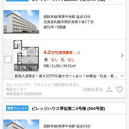
函館本線/発寒中央駅 徒歩13分
北海道札幌市西区発寒十条1丁目
築51年
5階建
4.2
万円
(管理費等：--)
敷
なし
礼
なし
5階
1LDK
39.51m²
画像：14枚
新規入居限定！最大3万円引越サポートあり！\\n敷金・礼金・更新
料・鍵交換手数料0円！※契約内容や審査の結果、敷金をお預かり
ビレッジハウス・マネジメント株式会社 住まい
する場合がございます。
詳細を見る
相談センター
情報更新日
2026/08/06
ビレッジハウス琴似第二4号棟 (504号室)
賃貸マンション
函館本線/発寒中央駅 徒歩13分