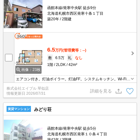
函館本線/発寒中央駅 徒歩9分
北海道札幌市西区発寒十条１丁目
築20年
2階建
6.5
万円
(管理費等：--)
敷
6.5万
礼
なし
1階
2LDK
42m²
画像：23枚
エアコン付き。灯油ボイラー。灯油FF。システムキッチン。Wi-Fi無
料。シューズボックス付き。浴室乾燥機付。シャワー付独立洗面
株式会社エイブル 琴似店
台。温水洗浄便座付き。初期費用クレジット払い可能。駐車場は敷
詳細を見る
情報更新日
2026/07/31
地内。
みどり荘
賃貸マンション
函館本線/発寒中央駅 徒歩5分
北海道札幌市西区発寒１０条４丁目
築42年
3階建