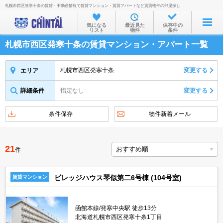
札幌市西区発寒十条の賃貸・不動産情報で賃貸マンション・賃貸アパートなど賃貸物件の部屋探し
お部屋を探す
気になる
最近見た
保存中の
リスト
物件
条件
沿線・駅から
札幌市西区発寒十条の賃貸マンション・アパート一覧
住所から
家賃相場から
札幌市西区発寒十条
変更する
エリア
通勤通学時間から
詳細条件
指定なし
変更する
物件特集から
条件保存
物件新着メール
不動産会社から
TOP
21
件
ビレッジハウス琴似第二6号棟 (104号室)
賃貸マンション
函館本線/発寒中央駅 徒歩13分
北海道札幌市西区発寒十条1丁目