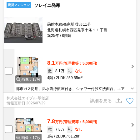
ソレイユ発寒
賃貸マンション
函館本線/発寒駅 徒歩11分
北海道札幌市西区発寒十条１１丁目
築25年
8階建
8.1
万円
(管理費等：5,000円)
敷
8.1万
礼
なし
4階
2LDK
59.55m²
画像：17枚
都市ガス使用。温水洗浄便座付き。シャワー付独立洗面台。エアコ
ン付き。トランクルームあり。エレベーターあり。駐輪場有。バル
株式会社エイブル 琴似店
コニー。クローゼット付。シューズボックス付き。初期費用カード
詳細を見る
情報更新日
2026/07/29
払い可。
7.8
万円
(管理費等：5,000円)
敷
7.8万
礼
なし
1階
2LDK
61.2m²
画像：17枚