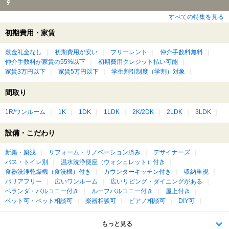
す
すべての特集を見る
初期費用・家賃
敷金礼金なし
初期費用が安い
フリーレント
仲介手数料無料
仲介手数料が家賃の55%以下
初期費用クレジット払い可能
家賃3万円以下
家賃5万円以下
学生割引制度（学割）対象
間取り
1R/ワンルーム
1K
1DK
1LDK
2K/2DK
2LDK
3LDK
設備・こだわり
新築・築浅
リフォーム・リノベーション済み
デザイナーズ
バス・トイレ別
温水洗浄便座（ウォシュレット）付き
食器洗浄乾燥機（食洗機）付き
カウンターキッチン付き
収納重視
バリアフリー
広いワンルーム
広いリビング・ダイニングがある
ベランダ・バルコニー付き
ルーフバルコニー付き
屋上付き
ペット可・ペット相談可
楽器相談可
ピアノ相談可
DIY可
もっと見る