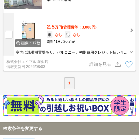
2.5
万円
(管理費等：3,000円)
敷
なし
礼
なし
3階
1R
20.7m²
画像：17枚
室内に洗濯機置場あり。バルコニー。初期費用クレジット払い可
能。シャワー付き。ガスコンロ。ガスコンロ設置可。独立玄関。駅
株式会社エイブル 琴似店
まで平坦。駅から明るい道のり。朝も楽々。駅ちか物件！。住宅街
詳細を見る
情報更新日
2026/08/03
に立地。
1
検索条件を変更する