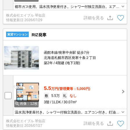
都市ガス使用。温水洗浄便座付き。シャワー付独立洗面台。エアコ
ン付き。インターネット接続設備あり。エレベーターあり。駐輪場
株式会社エイブル 琴似店
有。バルコニー。トランクルームあり。クローゼット付。初期費用
詳細を見る
情報更新日
2026/07/29
カード払い可。
RIZ発寒
賃貸マンション
函館本線/発寒中央駅 徒歩7分
北海道札幌市西区発寒十条２丁目
築2年
4階建 (地下1階)
5.5
万円
(管理費等：5,000円)
敷
5.5万
礼
なし
3階
1LDK
30.07m²
画像：12枚
温水洗浄便座付き。シャワー付独立洗面台。エアコン付き。灯油F
F。インターネット無料。オートロック。エレベーターあり。宅配
株式会社エイブル 琴似店
ボックスあり。TVインターホン付き。防犯カメラ。初期費用カード
詳細を見る
情報更新日
2026/07/27
払い可。