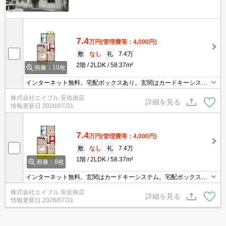
7.4
万円
(管理費等：4,000円)
敷
なし
礼
7.4万
2階
2LDK
58.37m²
画像：10枚
インターネット無料。宅配ボックスあり。玄関はカードキーシステ
ム。TVインターホン付き。追焚給湯。キッチンは対面式。シャワー
株式会社エイブル 安佐南店
付独立洗面台。温水洗浄暖房便座。ウォークインクローゼット付
詳細を見る
情報更新日
2026/07/31
き。室内物干しあり。
7.4
万円
(管理費等：4,000円)
敷
なし
礼
7.4万
1階
2LDK
58.37m²
画像：8枚
インターネット無料。玄関はカードキーシステム。宅配ボックスあ
り。TVインターホン付き。追焚給湯。温水洗浄暖房便座。シャワー
株式会社エイブル 安佐南店
付独立洗面台。ウォークインクローゼット付き。BS受信可。駅まで
詳細を見る
情報更新日
2026/07/31
徒歩9分圏内!。