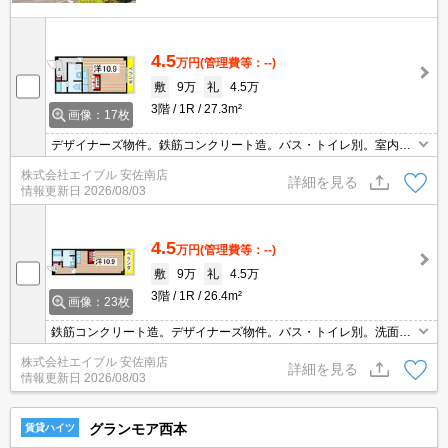
4.5
万円
(管理費等：--)
敷
9万
礼
4.5万
3階
1R
27.3m²
画像：17枚
デザイナーズ物件。鉄筋コンクリート造。バス・トイレ別。室内に
洗濯機置場あり。エアコン1基付き。駐車場は敷地内。広島修道大
株式会社エイブル 安佐南店
学生おすすめ物件。広島市立大学生おすすめ物件。フレスタへ740
詳細を見る
情報更新日
2026/08/03
m。
4.5
万円
(管理費等：--)
敷
9万
礼
4.5万
3階
1R
26.4m²
画像：23枚
鉄筋コンクリート造。デザイナーズ物件。バス・トイレ別。洗面化
粧台付き。クローゼット付。ガスコンロ設置可。室内に洗濯機置場
株式会社エイブル 安佐南店
あり。エアコン付き。セブンイレブンへ490m。ドラッグストアへ5
詳細を見る
情報更新日
2026/08/03
10m。
グランモア西本
賃貸ハイツ