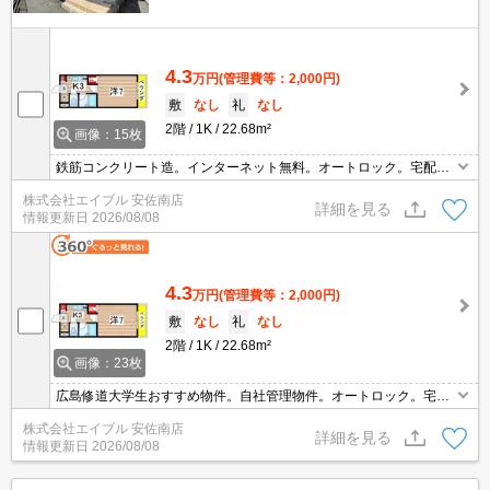
4.3
万円
(管理費等：2,000円)
敷
なし
礼
なし
2階
1K
22.68m²
画像：15枚
鉄筋コンクリート造。インターネット無料。オートロック。宅配ボ
ックスあり。バス・トイレ別。室内に洗濯機置場あり。2口ガスコ
株式会社エイブル 安佐南店
ンロ付。引越指定業者あり。敷金・礼金なし。スーパーが近く(420
詳細を見る
情報更新日
2026/08/08
m)買物便利。
4.3
万円
(管理費等：2,000円)
敷
なし
礼
なし
2階
1K
22.68m²
画像：23枚
広島修道大学生おすすめ物件。自社管理物件。オートロック。宅配
ボックスあり。インターネット無料、使い放題。2口ガスコンロ
株式会社エイブル 安佐南店
付。室内物干しあり。ウォンツまで240m。スーパーへ240m。引越
詳細を見る
情報更新日
2026/08/08
指定業者あり。