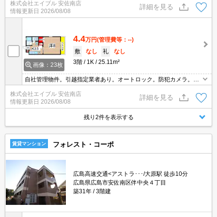
株式会社エイブル 安佐南店
ォンツまで350m。自社管理物件。引越指定業者あり。
詳細を見る
情報更新日
2026/08/08
4.4
万円
(管理費等：--)
敷
なし
礼
なし
3階
1K
25.11m²
画像：23枚
自社管理物件。引越指定業者あり。オートロック。防犯カメラ。イ
ンターネット無料、使い放題。温水洗浄便座付き。バス・トイレ
株式会社エイブル 安佐南店
別。スーパーへ350m。ドラッグストアへ350m。100円ショップへ1
詳細を見る
情報更新日
2026/08/08
90m。
残り2件を表示する
フォレスト・コーポ
賃貸マンション
広島高速交通<アストラ･･･/大原駅 徒歩10分
広島県広島市安佐南区伴中央４丁目
築31年
3階建