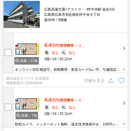
広島高速交通<アストラ･･･/伴中央駅 徒歩3分
広島県広島市安佐南区伴中央６丁目
築36年
3階建
4.4
万円
(管理費等：--)
敷
なし
礼
なし
3階
1K
25.11m²
画像：23枚
オンライン対応相談可。初期費用・家賃カード払い可。引越指定業
者あり※但し、法人契約の場合相談可。自社管理物件。オートロッ
株式会社エイブル 安佐南店
ク。防犯カメラ。インターネット無料、使い放題。温水洗浄便座付
詳細を見る
情報更新日
2026/08/08
き。クローゼット付。
4.4
万円
(管理費等：--)
敷
なし
礼
なし
1階
1K
25.11m²
画像：7枚
防犯カメラ。インターネット無料。温水洗浄便座付き。100円ショ
ップへ180m。クリーニング店へ220m。業務スーパーへ350m。ウ