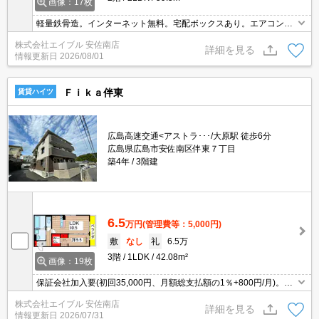
画像：17枚
軽量鉄骨造。インターネット無料。宅配ボックスあり。エアコン2
基付き。全室照明器具付。室内物干しあり。収納たっぷり。15.5LD
株式会社エイブル 安佐南店
Kの広々リビング。2階の角部屋。アストラムライン利用可。
詳細を見る
情報更新日
2026/08/01
Ｆｉｋａ伴東
賃貸ハイツ
広島高速交通<アストラ･･･/大原駅 徒歩6分
広島県広島市安佐南区伴東７丁目
築4年
3階建
6.5
万円
(管理費等：5,000円)
敷
なし
礼
6.5万
3階
1LDK
42.08m²
画像：19枚
保証会社加入要(初回35,000円、月額総支払額の1％+800円/月)。宅
配ボックスあり。インターネット無料。システムキッチン。シャワ
株式会社エイブル 安佐南店
ー付独立洗面台。室内物干しあり。セブンイレブンへ750m。
詳細を見る
情報更新日
2026/07/31