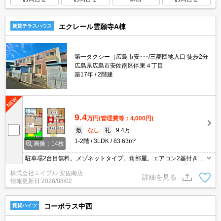
エクレール雲願寺A棟
賃貸テラスハウス
第一タクシー（広島市安･･･/三菱団地入口 徒歩2分
広島県広島市安佐南区伴東４丁目
築17年
2階建
9.4
万円
(管理費等：4,000円)
敷
なし
礼
9.4万
1-2階
3LDK
83.63m²
画像：14枚
駐車場2台目無料。メゾネットタイプ。角部屋。エアコン2基付き。
温水洗浄暖房便座。追焚き機能付バス。室内物干しあり。インター
株式会社エイブル 安佐南店
ネット無料。専用庭付き。物置あり。最寄り駅まで徒歩3分！。コ
詳細を見る
情報更新日
2026/08/02
ンビニへ260m。
コーポラス中西
賃貸ハイツ