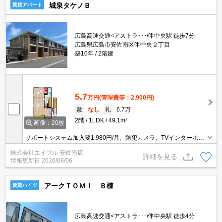
城泉タケノＢ
賃貸アパート
広島高速交通<アストラ･･･/伴中央駅 徒歩7分
広島県広島市安佐南区伴中央２丁目
築10年
2階建
5.7
万円
(管理費等：2,900円)
敷
なし
礼
6.7万
2階
1LDK
49.1m²
画像：20枚
サポートシステム加入要1,980円/月。防犯カメラ。TVインターホン
付き。追焚給湯。クローゼット付。収納たっぷり。温水洗浄暖房便
株式会社エイブル 安佐南店
座。シャワー付独立洗面台。浴室乾燥機付。照明器具付き。BS受信
詳細を見る
情報更新日
2026/08/06
可。
アークＴＯＭＩ Ｂ棟
賃貸ハイツ
広島高速交通<アストラ･･･/伴中央駅 徒歩4分