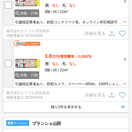
敷
なし
礼
なし
3階
1K
22m²
画像：23枚
引越指定業者あり。鉄筋コンクリート造。オンライン対応相談可。
初期費用・家賃カード払い可。室内に洗濯機置場あり。最寄り駅ま
株式会社エイブル 安佐南店
で徒歩3分！。2026年7月末まで家賃3,000円引きキャンペーン。
詳細を見る
情報更新日
2026/08/08
3.8
万円
(管理費等：2,000円)
敷
なし
礼
なし
3階
1K
22m²
画像：23枚
引越指定業者あり。防犯カメラ。スーパーへ850m。100円ショップ
へ850m。コンビニへ450m。ドラッグストアへ450m。2026年7月
株式会社エイブル 安佐南店
末まで家賃3,000円引きキャンペーン。
詳細を見る
情報更新日
2026/08/08
残り2件を表示する
ブランシェ山田
賃貸マンション