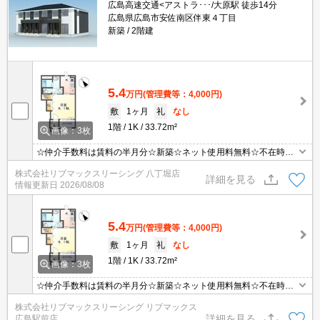
広島高速交通<アストラ･･･/大原駅 徒歩14分
広島県広島市安佐南区伴東４丁目
新築
2階建
5.4
万円
(管理費等：4,000円)
敷
1ヶ月
礼
なし
1階
1K
33.72m²
画像：3枚
☆仲介手数料は賃料の半月分☆新築☆ネット使用料無料☆不在時に
うれしい宅配ボックス付き☆追い焚き機能・浴室乾燥機など水回り
株式会社リブマックスリーシング 八丁堀店
設備充実♪２口コンロのシステムキッチン☆TV付きインターホンで
詳細を見る
情報更新日
2026/08/08
セキュリティは安心☆彡
5.4
万円
(管理費等：4,000円)
敷
1ヶ月
礼
なし
1階
1K
33.72m²
画像：3枚
☆仲介手数料は賃料の半月分☆新築☆ネット使用料無料☆不在時に
うれしい宅配ボックス付き☆追い焚き機能・浴室乾燥機など水回り
株式会社リブマックスリーシング リブマックス
設備充実♪２口コンロのシステムキッチン☆TV付きインターホンで
詳細を見る
広島駅前店