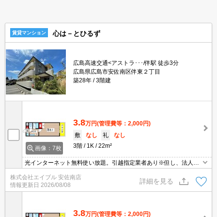
心は－とひるず
賃貸マンション
広島高速交通<アストラ･･･/伴駅 徒歩3分
広島県広島市安佐南区伴東２丁目
築28年
3階建
3.8
万円
(管理費等：2,000円)
敷
なし
礼
なし
3階
1K
22m²
画像：7枚
光インターネット無料使い放題。引越指定業者あり※但し、法人契
約の場合相談可。初期費用・家賃カード払い可。平日毎日ゴミ収
株式会社エイブル 安佐南店
集。バイク駐輪無料。自社管理物件。IH調理器付き。温水洗浄便座
詳細を見る
情報更新日
2026/08/08
付き。
3.8
万円
(管理費等：2,000円)