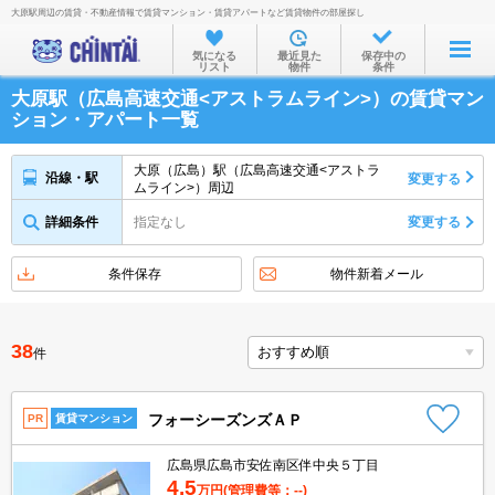
大原駅周辺の賃貸・不動産情報で賃貸マンション・賃貸アパートなど賃貸物件の部屋探し
お部屋を探す
気になる
最近見た
保存中の
リスト
物件
条件
沿線・駅から
大原駅（広島高速交通<アストラムライン>）の賃貸マン
住所から
ション・アパート一覧
家賃相場から
大原（広島）駅（広島高速交通<アストラ
沿線・駅
変更する
ムライン>）周辺
通勤通学時間から
詳細条件
指定なし
変更する
物件特集から
不動産会社から
条件保存
物件新着メール
TOP
38
件
フォーシーズンズＡＰ
PR
賃貸マンション
広島県広島市安佐南区伴中央５丁目
4.5
万円
(管理費等：--)