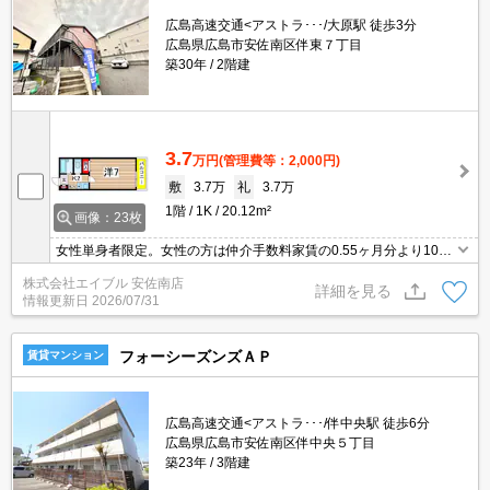
広島高速交通<アストラ･･･/大原駅 徒歩3分
広島県広島市安佐南区伴東７丁目
築30年
2階建
3.7
万円
(管理費等：2,000円)
敷
3.7万
礼
3.7万
1階
1K
20.12m²
画像：23枚
女性単身者限定。女性の方は仲介手数料家賃の0.55ヶ月分より10％
OFF。インターネット無料。バス・トイレ別。室内に洗濯機置場あ
株式会社エイブル 安佐南店
り。1口IHコンロ付。TVモニターホン有。駅まで徒歩3分圏内!。
詳細を見る
情報更新日
2026/07/31
フォーシーズンズＡＰ
賃貸マンション
広島高速交通<アストラ･･･/伴中央駅 徒歩6分
広島県広島市安佐南区伴中央５丁目
築23年
3階建