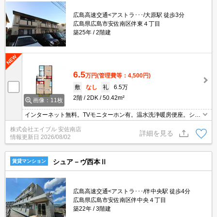
広島高速交通<アストラ･･･/大原駅 徒歩3分
広島県広島市安佐南区伴東４丁目
築25年
2階建
6.5
万円
(管理費等：4,500円)
敷
なし
礼
6.5万
2階
2DK
50.42m²
画像：11枚
インターネット無料。TVモニターホン有。温水洗浄暖房便座。シャ
ワー付独立洗面台。室内に洗濯機置場あり。照明器具付き。宅配ボ
株式会社エイブル 安佐南店
ックスあり。エアコン2基付き。フレスタへ400m。コンビニへ220
詳細を見る
情報更新日
2026/08/02
m。
シュア－ヴ西本Ⅱ
賃貸マンション
広島高速交通<アストラ･･･/伴中央駅 徒歩4分
広島県広島市安佐南区伴中央４丁目
築22年
3階建