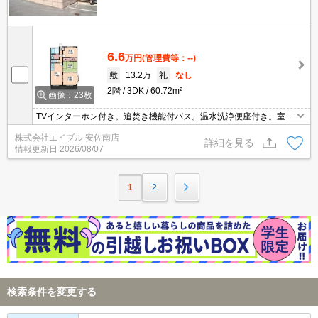
6.6
万円
(管理費等：--)
敷
13.2万
礼
なし
2階
3DK
60.72m²
画像：23枚
TVインターホン付き。追焚き機能付バス。温水洗浄便座付き。室内
洗濯機置場。照明器具付き。クローゼット付。エアコン付き。イン
株式会社エイブル 安佐南店
ターネット無料。CATV受信可。最寄り駅まで徒歩9分！。出窓あ
詳細を見る
情報更新日
2026/08/07
り。
1
2
検索条件を変更する