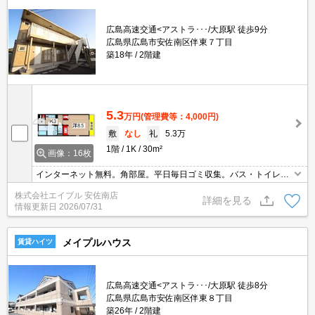
広島高速交通<アストラ･･･/大原駅 徒歩9分
広島県広島市安佐南区伴東７丁目
築18年
2階建
5.3
万円
(管理費等：4,000円)
敷
なし
礼
5.3万
1階
1K
30m²
画像：16枚
インターネット無料。角部屋。平日毎日ゴミ収集。バス・トイレ
別。温水洗浄暖房便座。シャワー付独立洗面台。防犯ガラス仕様。
株式会社エイブル 安佐南店
TVモニターホン有。照明器具付き。専用庭付き。スーパーへ550
詳細を見る
情報更新日
2026/07/31
m。
メイプルハウス
賃貸ハイツ
広島高速交通<アストラ･･･/大原駅 徒歩8分
広島県広島市安佐南区伴東８丁目
築26年
2階建