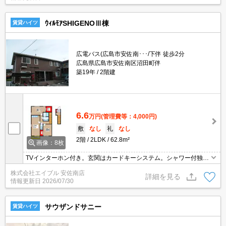
ｳｨﾙﾓｱSHIGENOⅢ棟
賃貸ハイツ
広電バス(広島市安佐南･･･/下伴 徒歩2分
広島県広島市安佐南区沼田町伴
築19年
2階建
6.6
万円
(管理費等：4,000円)
敷
なし
礼
なし
2階
2LDK
62.8m²
画像：8枚
TVインターホン付き。玄関はカードキーシステム。シャワー付独立
洗面台。インターネット無料。クローゼット付。追焚き機能付バ
株式会社エイブル 安佐南店
ス。ウォークインクローゼット付き。BS受信可。駐輪場有。
詳細を見る
情報更新日
2026/07/30
サウザンドサニー
賃貸ハイツ