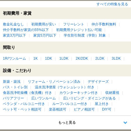
すべての特集を見る
初期費用・家賃
敷金礼金なし
初期費用が安い
フリーレント
仲介手数料無料
仲介手数料が家賃の55%以下
初期費用クレジット払い可能
家賃3万円以下
家賃5万円以下
学生割引制度（学割）対象
間取り
1R/ワンルーム
1K
1DK
1LDK
2K/2DK
2LDK
3LDK
設備・こだわり
新築・築浅
リフォーム・リノベーション済み
デザイナーズ
バス・トイレ別
温水洗浄便座（ウォシュレット）付き
食器洗浄乾燥機（食洗機）付き
カウンターキッチン付き
収納重視
バリアフリー
広いワンルーム
広いリビング・ダイニングがある
ベランダ・バルコニー付き
ルーフバルコニー付き
屋上付き
ペット可・ペット相談可
楽器相談可
ピアノ相談可
DIY可
もっと見る