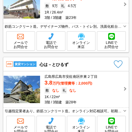
敷
9万
礼
4.5万
1R
26.4m²
3階
3階建 築23年
鉄筋コンクリート造。デザイナーズ物件。バス・トイレ別。洗面化粧台付
き。クローゼット付。ガスコンロ設置可。室内に洗濯機置場あり。エアコ
ン付き。セブンイレブンへ490m。ドラッグストアへ510m。
メールで
電話で
オンライン
LINEで
お問合せ
お問合せ
来店
お問合せ
心は－とひるず
PR
賃貸マンション
広島県広島市安佐南区伴東２丁目
3.8
万円
(管理費等：2,000円)
敷
なし
礼
なし
1K
22m²
3階
3階建 築28年
引越指定業者あり。鉄筋コンクリート造。オンライン対応相談可。初期費
用・家賃カード払い可。室内に洗濯機置場あり。最寄り駅まで徒歩3
分！。2026年7月末まで家賃3,000円引きキャンペーン。
メールで
電話で
オンライン
LINEで
お問合せ
お問合せ
来店
お問合せ