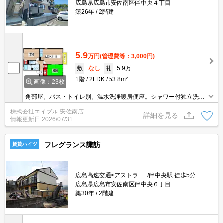
広島県広島市安佐南区伴中央４丁目
築26年
2階建
5.9
万円
(管理費等：3,000円)
敷
なし
礼
5.9万
1階
2LDK
53.8m²
画像：23枚
角部屋。バス・トイレ別。温水洗浄暖房便座。シャワー付独立洗面
台。追焚き機能付バス。室内に洗濯機置場あり。物置あり。TVモニ
株式会社エイブル 安佐南店
ターホン有。最寄り駅まで徒歩6分！。スーパーへ700m。
詳細を見る
情報更新日
2026/07/31
フレグランス諏訪
賃貸ハイツ
広島高速交通<アストラ･･･/伴中央駅 徒歩5分
広島県広島市安佐南区伴中央６丁目
築30年
2階建