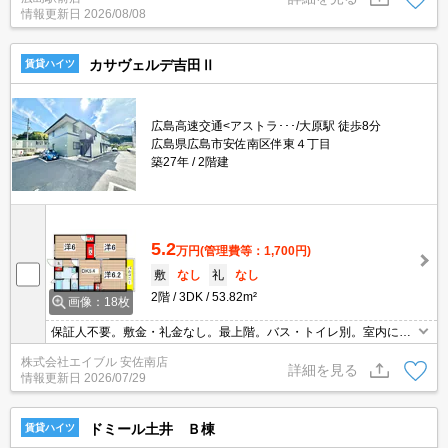
セキュリティは安心☆彡
情報更新日
2026/08/08
カサヴェルデ吉田Ⅱ
賃貸ハイツ
広島高速交通<アストラ･･･/大原駅 徒歩8分
広島県広島市安佐南区伴東４丁目
築27年
2階建
5.2
万円
(管理費等：1,700円)
敷
なし
礼
なし
2階
3DK
53.82m²
画像：18枚
保証人不要。敷金・礼金なし。最上階。バス・トイレ別。室内に洗
濯機置場あり。シャワー付き。ガスコンロ設置可。最寄り駅まで徒
株式会社エイブル 安佐南店
歩7分！。ウォンツまで520m。セブンイレブンへ610m。
詳細を見る
情報更新日
2026/07/29
ドミール土井 Ｂ棟
賃貸ハイツ