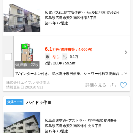
広電バス(広島市安佐南･･･/三菱団地東 徒歩2分
広島県広島市安佐南区伴東8丁目
築32年
2階建
6.1
万円
(管理費等：4,000円)
敷
なし
礼
6.1万
2階
2LDK
59.5m²
画像：22枚
TVインターホン付き。温水洗浄暖房便座。シャワー付独立洗面台。
インターネット無料。宅配ボックスあり。エアコン2基付き。BS受
株式会社エイブル 安佐南店
信可。最寄り駅まで徒歩11分！。フレスタへ950m。
詳細を見る
情報更新日
2026/07/31
ハイドゥ伴Ⅲ
賃貸ハイツ
広島高速交通<アストラ･･･/伴中央駅 徒歩9分
広島県広島市安佐南区伴中央５丁目
築19年
3階建