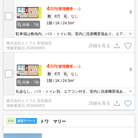
4
万円
(管理費等：--)
敷
8万
礼
なし
1階
1K
24.5m²
画像：7枚
駐車場は敷地内。バス・トイレ別。室内に洗濯機置場あり。エアコ
ン付き。1口ガスコンロ付。ドラッグストアへ290m。フレスタへ78
株式会社エイブル 安佐南店
0m。交番へ420m。100円ショップへ680m。
詳細を見る
情報更新日
2026/08/03
4
万円
(管理費等：--)
敷
8万
礼
なし
1階
1K
24.5m²
画像：7枚
礼金なし。バス・トイレ別。エアコン付き。室内に洗濯機置場あ
り。1口ガスコンロ付。広島修道大学生おすすめ物件。広島市立大
株式会社エイブル 安佐南店
学生おすすめ物件。セブンイレブンへ220m。最寄り駅まで徒歩4
詳細を見る
情報更新日
2026/08/03
分！。
トワ マリー
新築
賃貸アパート