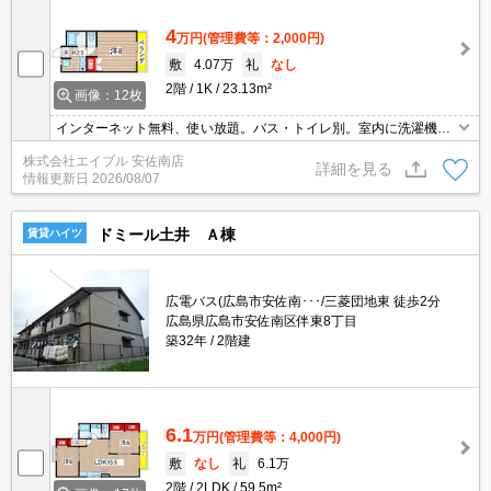
4
万円
(管理費等：2,000円)
敷
4.07万
礼
なし
2階
1K
23.13m²
画像：12枚
インターネット無料、使い放題。バス・トイレ別。室内に洗濯機置
場あり。温水洗浄便座付き。エアコン1基付き。BS受信可。CATV受
株式会社エイブル 安佐南店
信可。コンビニへ徒歩10分(750m)。スーパーへ1,500m。
詳細を見る
情報更新日
2026/08/07
ドミール土井 Ａ棟
賃貸ハイツ
広電バス(広島市安佐南･･･/三菱団地東 徒歩2分
広島県広島市安佐南区伴東8丁目
築32年
2階建
6.1
万円
(管理費等：4,000円)
敷
なし
礼
6.1万
2階
2LDK
59.5m²