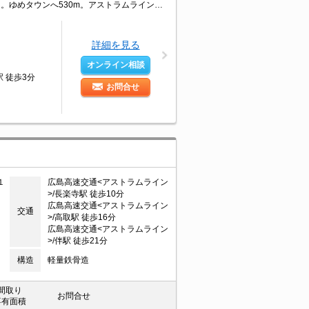
引越指定業者あり。鉄筋コンクリート造。南向き。カウンター式システムキッチン。ゆめタウンへ530m。アストラムライン上安駅へ徒歩2分。ローソンへ150m。5月末まで敷金・礼金0キャンペーン。
詳細を見る
オンライン相談
 徒歩3分
お問合せ
１
広島高速交通<アストラムライン
>/長楽寺駅 徒歩10分
広島高速交通<アストラムライン
交通
>/高取駅 徒歩16分
広島高速交通<アストラムライン
>/伴駅 徒歩21分
構造
軽量鉄骨造
間取り
お問合せ
専有面積