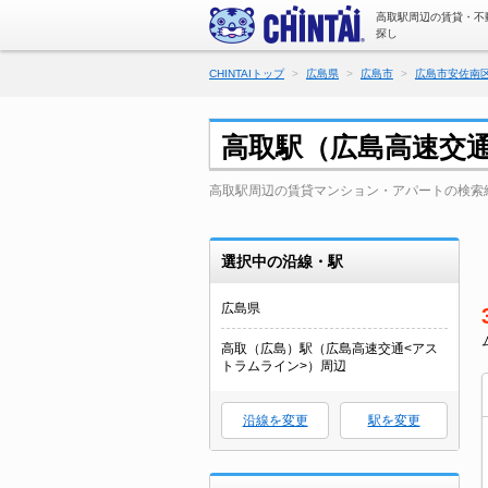
高取駅周辺の賃貸・不
探し
CHINTAIトップ
広島県
広島市
広島市安佐南
高取駅（広島高速交
高取駅周辺の賃貸マンション・アパートの検索
選択中の沿線・駅
広島県
高取（広島）駅（広島高速交通<アス
トラムライン>）周辺
沿線を変更
駅を変更