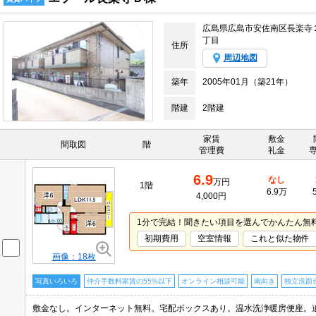
広島県広島市安佐南区長楽寺
丁目
住所
周辺地図
築年
2005年01月（築21年）
階建
2階建
家賃
敷金
間取図
階
管理費
礼金
6.9
なし
万円
1階
6.9万
4,000円
1分で完結！聞きたい項目を選んでかんたん無
初期費用
空室情報
これと似た物件
画像：18枚
写真いろいろ
仲介手数料家賃の55%以下
オンライン相談可能
南向き
独立洗面