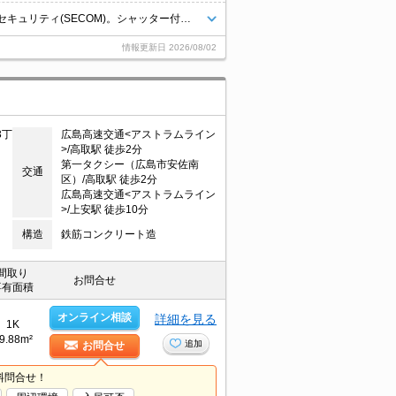
小型犬2匹又は猫2匹迄飼育可。夫婦・単身者限定。オートロック。ホームセキュリティ(SECOM)。シャッター付き。ペアガラス仕様。室内物干しあり。照明器具付き。エアコン1基付き。ウォンツまで510m。
情報更新日
2026/08/02
3丁
広島高速交通<アストラムライン
>/高取駅 徒歩2分
第一タクシー（広島市安佐南
交通
区）/高取駅 徒歩2分
広島高速交通<アストラムライン
>/上安駅 徒歩10分
構造
鉄筋コンクリート造
間取り
お問合せ
専有面積
オンライン相談
詳細を見る
1K
9.88m²
追加
お問合せ
料問合せ！