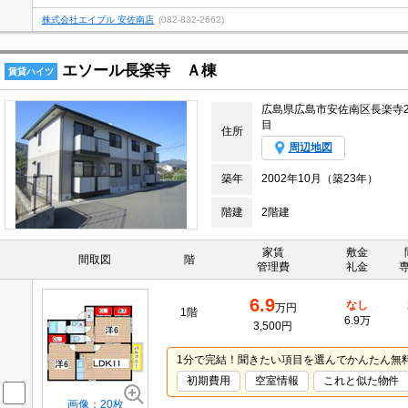
株式会社エイブル 安佐南店
(082-832-2662)
エソール長楽寺 Ａ棟
賃貸ハイツ
広島県広島市安佐南区長楽寺
目
住所
周辺地図
築年
2002年10月（築23年）
階建
2階建
家賃
敷金
間取図
階
管理費
礼金
6.9
なし
万円
1階
6.9万
3,500円
1分で完結！聞きたい項目を選んでかんたん無
初期費用
空室情報
これと似た物件
画像：20枚