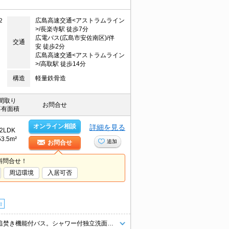
２
広島高速交通<アストラムライン
>/長楽寺駅 徒歩7分
広電バス(広島市安佐南区)/伴
交通
安 徒歩2分
広島高速交通<アストラムライン
>/高取駅 徒歩14分
構造
軽量鉄骨造
間取り
お問合せ
専有面積
オンライン相談
詳細を見る
2LDK
53.5m²
追加
お問合せ
料問合せ！
周辺環境
入居可否
台
敷金なし。インターネット無料。宅配ボックスあり。温水洗浄暖房便座。追焚き機能付バス。シャワー付独立洗面台。室内物干しあり。エアコン2基付き。照明器具付き。セブンイレブンへ580m。