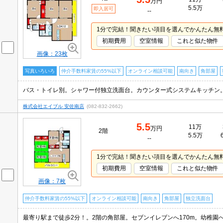
万円
5.5万
即入居可
--
1分で完結！聞きたい項目を選んでかんたん無
初期費用
空室情報
これと似た物件
画像：23枚
写真いろいろ
仲介手数料家賃の55%以下
オンライン相談可能
南向き
角部屋
株式会社エイブル 安佐南店
(082-832-2662)
5.5
11万
万円
2階
5.5万
--
1分で完結！聞きたい項目を選んでかんたん無
初期費用
空室情報
これと似た物件
画像：7枚
仲介手数料家賃の55%以下
オンライン相談可能
南向き
角部屋
独立洗面台