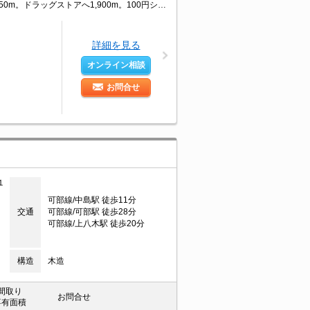
エアコン1基付き。シューズボックス付き。駐車場1台分無料。セブンイレブンへ350m。ドラッグストアへ1,900m。100円ショップへ2,600m。スーパーへ2,600m。
詳細を見る
オンライン相談
お問合せ
１
可部線/中島駅 徒歩11分
交通
可部線/可部駅 徒歩28分
可部線/上八木駅 徒歩20分
構造
木造
間取り
お問合せ
専有面積