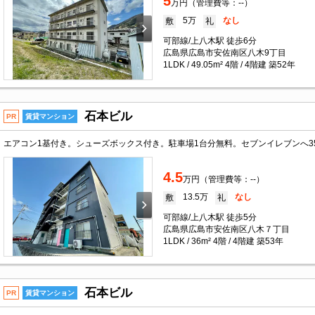
5
万円（管理費等：--）
5万
なし
敷
礼
可部線/上八木駅 徒歩6分
広島県広島市安佐南区八木9丁目
1LDK / 49.05m² 4階 / 4階建 築52年
石本ビル
PR
賃貸マンション
4.5
万円（管理費等：--）
13.5万
なし
敷
礼
可部線/上八木駅 徒歩5分
広島県広島市安佐南区八木７丁目
1LDK / 36m² 4階 / 4階建 築53年
石本ビル
PR
賃貸マンション