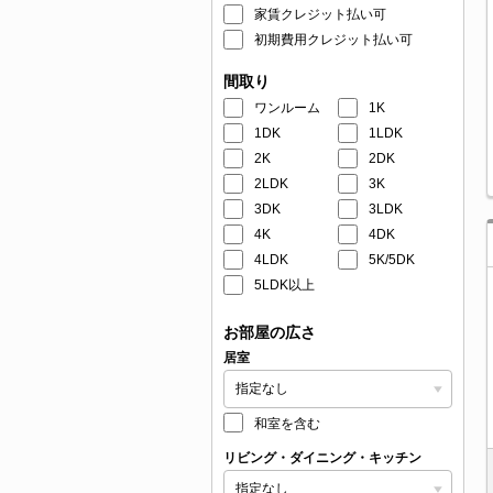
家賃クレジット払い可
初期費用クレジット払い可
間取り
ワンルーム
1K
1DK
1LDK
2K
2DK
2LDK
3K
3DK
3LDK
4K
4DK
4LDK
5K/5DK
5LDK以上
お部屋の広さ
居室
和室を含む
リビング・ダイニング・キッチン