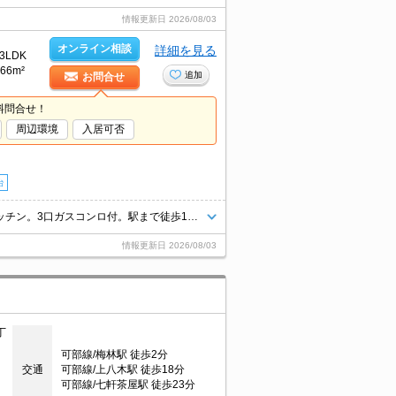
情報更新日
2026/08/03
オンライン相談
詳細を見る
3LDK
66m²
追加
お問合せ
料問合せ！
周辺環境
入居可否
台
バス・トイレ別。洗面化粧台付き。室内に洗濯機置場あり。カウンターキッチン。3口ガスコンロ付。駅まで徒歩1分圏内!。セブンイレブンへ180m。小学校へ340m。幼稚園へ240m。平地に立地。
情報更新日
2026/08/03
丁
可部線/梅林駅 徒歩2分
交通
可部線/上八木駅 徒歩18分
可部線/七軒茶屋駅 徒歩23分