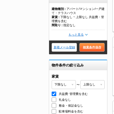
建物種別
アパート/マンション/一戸建
て・テラスハウス
家賃
下限なし ~ 上限なし 共益費・管
理費を含む
間取り
指定なし
もっと見る
新着メール登録
検索条件保存
物件条件の絞り込み
家賃
〜
共益費･管理費を含む
礼金なし
敷金・保証金なし
駐車場料金を含む