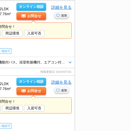
オンライン相談
詳細を見る
2LDK
7.76m²
追加
お問合せ
料問合せ！
周辺環境
入居可否
ト相談可
ペット共生物件。最上階。宅配ボックスあり。温水洗浄便座付き。追焚き機能付バス。浴室乾燥機付。エアコン付き。ウォークインクローゼット付き。TVモニターホン有。ドラッグストアへ610m。
情報更新日
2026/07/31
オンライン相談
詳細を見る
2LDK
7.76m²
追加
お問合せ
料問合せ！
周辺環境
入居可否
ト相談可