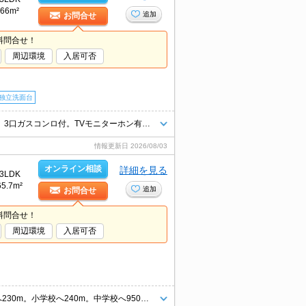
66m²
追加
お問合せ
料問合せ！
周辺環境
入居可否
独立洗面台
バス・トイレ別。シャワー付独立洗面台。カウンター式システムキッチン。3口ガスコンロ付。TVモニターホン有。24時間営業のスーパーへ2,500m。ウォンツまで1,450m。ホームセンターへ1,750m。
情報更新日
2026/08/03
オンライン相談
詳細を見る
3LDK
65.7m²
追加
お問合せ
料問合せ！
周辺環境
入居可否
最寄り駅まで徒歩2分！。2階の角部屋。セブンイレブンへ170m。幼稚園へ230m。小学校へ240m。中学校へ950m。スーパーへ1,700m。ウォンツまで1,400m。病院へ220m。