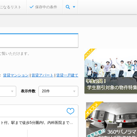
になるリスト
保存中の条件
ご覧いただけます。
賃貸マンション
|
賃貸アパート
|
賃貸一戸建て
表示件数
バス・トイレ別。室内洗濯機置場。ガスコンロ設置可。収納たっぷり。クローゼット付。駅まで徒歩5分圏内!。内科医院まで358m。歯科医院まで795m。ホームセンターへ2,030m。