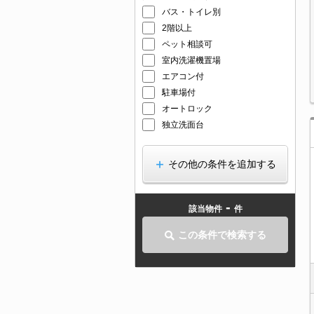
バス・トイレ別
2階以上
ペット相談可
室内洗濯機置場
エアコン付
駐車場付
オートロック
独立洗面台
その他の条件を追加する
-
該当物件
件
この条件で検索する