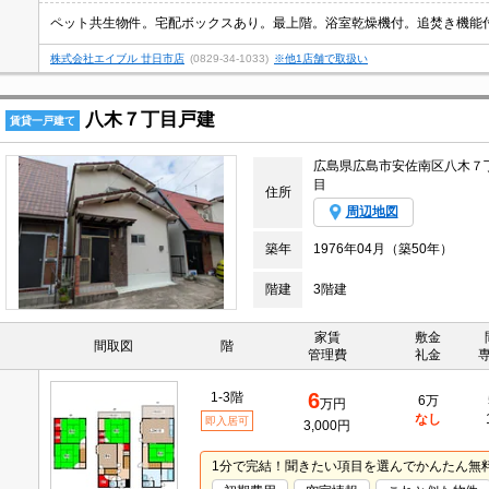
株式会社エイブル 廿日市店
(0829-34-1033)
※他1店舗で取扱い
八木７丁目戸建
賃貸一戸建て
広島県広島市安佐南区八木７
目
住所
周辺地図
築年
1976年04月（築50年）
階建
3階建
家賃
敷金
間取図
階
管理費
礼金
6
1-3階
6万
万円
なし
即入居可
3,000円
1分で完結！聞きたい項目を選んでかんたん無