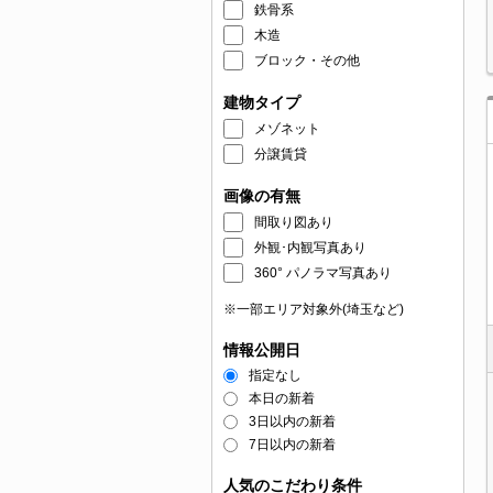
鉄骨系
木造
ブロック・その他
建物タイプ
メゾネット
分譲賃貸
画像の有無
間取り図あり
外観･内観写真あり
360° パノラマ写真あり
※一部エリア対象外(埼玉など)
情報公開日
指定なし
本日の新着
3日以内の新着
7日以内の新着
人気のこだわり条件