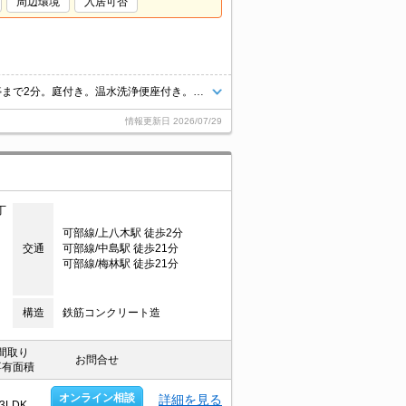
周辺環境
入居可否
DIY可。ペット可。一戸建。シェアハウス。事務所使用可。最寄りのバス停まで2分。庭付き。温水洗浄便座付き。物置あり。コンビニまで250mはうれしいね。八木小学校へ500m。スーパーへ1,600m。
情報更新日
2026/07/29
丁
可部線/上八木駅 徒歩2分
交通
可部線/中島駅 徒歩21分
可部線/梅林駅 徒歩21分
構造
鉄筋コンクリート造
間取り
お問合せ
専有面積
オンライン相談
詳細を見る
3LDK