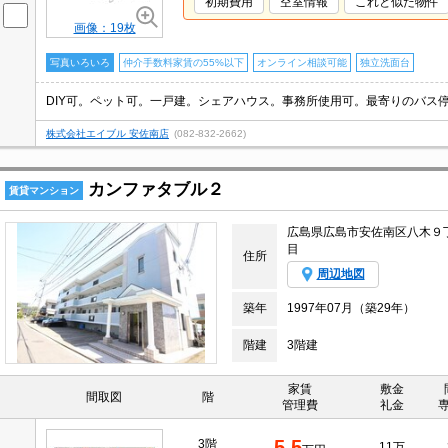
初期費用
空室情報
これと似た物件
画像：19枚
写真いろいろ
仲介手数料家賃の55%以下
オンライン相談可能
独立洗面台
株式会社エイブル 安佐南店
(082-832-2662)
カンファタブル２
賃貸マンション
広島県広島市安佐南区八木９
目
住所
周辺地図
築年
1997年07月（築29年）
階建
3階建
家賃
敷金
間取図
階
管理費
礼金
5.5
3階
11万