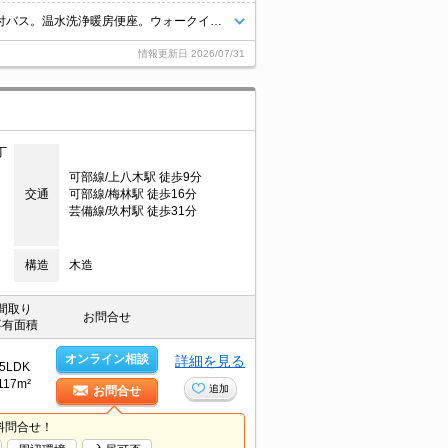
ペット共生物件。宅配ボックスあり。最上階。浴室乾燥機付。追焚き機能付バス。温水洗浄暖房便座。ウォークインクローゼット付き。エアコン付き。TVモニターホン有。ドラッグストアへ660m。
情報更新日
2026/07/31
丁
可部線/上八木駅 徒歩9分
交通
可部線/梅林駅 徒歩16分
芸備線/玖村駅 徒歩31分
構造
木造
間取り
お問合せ
専有面積
オンライン相談
詳細を見る
5LDK
117m²
追加
お問合せ
料問合せ！