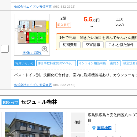
株式会社エイブル 安佐南店
(082-832-2662)
5.5
2階
11万
万円
5.5万
即入居可
--
1分で完結！聞きたい項目を選んでかんたん無
初期費用
空室情報
これと似た物件
画像：23枚
写真いろいろ
仲介手数料家賃の55%以下
オンライン相談可能
南向き
独立洗面
株式会社エイブル 安佐南店
(082-832-2662)
セジュ－ル梅林
賃貸ハイツ
広島県広島市安佐南区八木３
目
住所
周辺地図