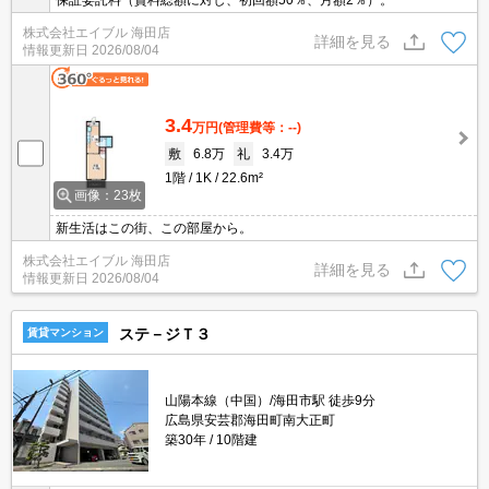
保証委託料（賃料総額に対し、初回額50％、月額2％）。
株式会社エイブル 海田店
詳細を見る
情報更新日
2026/08/04
3.4
万円
(管理費等：--)
敷
6.8万
礼
3.4万
1階
1K
22.6m²
画像：23枚
新生活はこの街、この部屋から。
株式会社エイブル 海田店
詳細を見る
情報更新日
2026/08/04
ステ－ジＴ３
賃貸マンション
山陽本線（中国）/海田市駅 徒歩9分
広島県安芸郡海田町南大正町
築30年
10階建