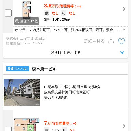
3.6
万円
(管理費等：--)
敷
なし
礼
なし
3階
1DK
20m²
画像：15枚
オンライン内見対応可。ペット可。猫のみ相談可。猫可。敷金・礼
金なし。
株式会社エイブル 海田店
詳細を見る
情報更新日
2026/07/29
残り1件を表示する
森本第一ビル
賃貸マンション
山陽本線（中国）/海田市駅 徒歩9分
広島県安芸郡海田町南大正町
築37年
3階建
7
万円
(管理費等：--)
敷
14万
礼
なし