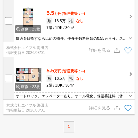
5.5
万円
(管理費等：--)
敷
16.5万
礼
なし
7階
1DK
30m²
画像：23枚
快適を目指すなら広めの物件。仲介手数料家賃の0.55ヵ月分。スー
パーが近く(150m)買物便利。
株式会社エイブル 海田店
詳細を見る
情報更新日
2026/08/01
5.5
万円
(管理費等：--)
敷
16.5万
礼
なし
2階
1DK
30m²
画像：23枚
オートロック。エレベーターあり。オール電化。保証委託料（賃料
総額に対し、初回額50％、月額2％）。
株式会社エイブル 海田店
詳細を見る
情報更新日
2026/08/01
1