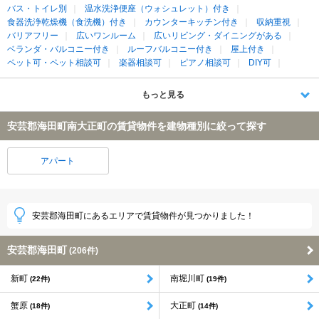
バス・トイレ別
温水洗浄便座（ウォシュレット）付き
食器洗浄乾燥機（食洗機）付き
カウンターキッチン付き
収納重視
バリアフリー
広いワンルーム
広いリビング・ダイニングがある
ベランダ・バルコニー付き
ルーフバルコニー付き
屋上付き
ペット可・ペット相談可
楽器相談可
ピアノ相談可
DIY可
もっと見る
安芸郡海田町南大正町の賃貸物件を建物種別に絞って探す
アパート
安芸郡海田町にあるエリアで賃貸物件が見つかりました！
安芸郡海田町
(206件)
新町
南堀川町
(22件)
(19件)
蟹原
大正町
(18件)
(14件)