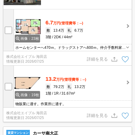
6.7
万円
(管理費等：--)
敷
13.4万
礼
6.7万
3階
2DK
44m²
画像：23枚
ホームセンターへ470ｍ。ドラッグストアへ600ｍ。仲介手数料家賃
の0.55ヵ月分(税込)。
株式会社エイブル 海田店
詳細を見る
情報更新日
2026/07/25
13.2
万円
(管理費等：--)
敷
79.2万
礼
13.2万
1階
1R
31.67m²
画像：19枚
物販業に適す。作業所に適す。
株式会社エイブル 海田店
詳細を見る
情報更新日
2026/07/25
カーサ南大正
賃貸マンション