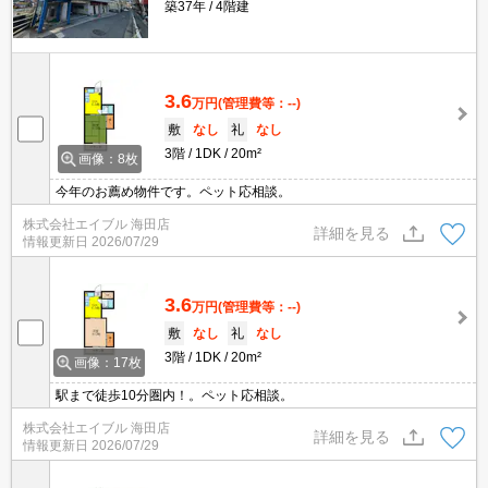
築37年
4階建
3.6
万円
(管理費等：--)
敷
なし
礼
なし
3階
1DK
20m²
画像：8枚
今年のお薦め物件です。ペット応相談。
株式会社エイブル 海田店
詳細を見る
情報更新日
2026/07/29
3.6
万円
(管理費等：--)
敷
なし
礼
なし
3階
1DK
20m²
画像：17枚
駅まで徒歩10分圏内！。ペット応相談。
株式会社エイブル 海田店
詳細を見る
情報更新日
2026/07/29