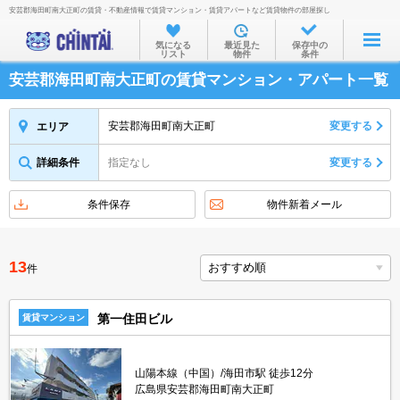
安芸郡海田町南大正町の賃貸・不動産情報で賃貸マンション・賃貸アパートなど賃貸物件の部屋探し
お部屋を探す
気になる
最近見た
保存中の
リスト
物件
条件
沿線・駅から
安芸郡海田町南大正町の賃貸マンション・アパート一覧
住所から
家賃相場から
安芸郡海田町南大正町
変更する
エリア
通勤通学時間から
詳細条件
指定なし
変更する
物件特集から
条件保存
物件新着メール
不動産会社から
TOP
13
件
第一住田ビル
賃貸マンション
山陽本線（中国）/海田市駅 徒歩12分
広島県安芸郡海田町南大正町