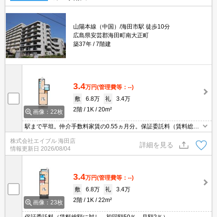
山陽本線（中国）/海田市駅 徒歩10分
広島県安芸郡海田町南大正町
築37年
7階建
3.4
万円
(管理費等：--)
敷
6.8万
礼
3.4万
2階
1K
20m²
画像：22枚
駅まで平坦。仲介手数料家賃の0.55ヵ月分。保証委託料（賃料総額
に対し、初回額50％、月額2％）。
株式会社エイブル 海田店
詳細を見る
情報更新日
2026/08/04
3.4
万円
(管理費等：--)
敷
6.8万
礼
3.4万
2階
1K
22m²
画像：23枚