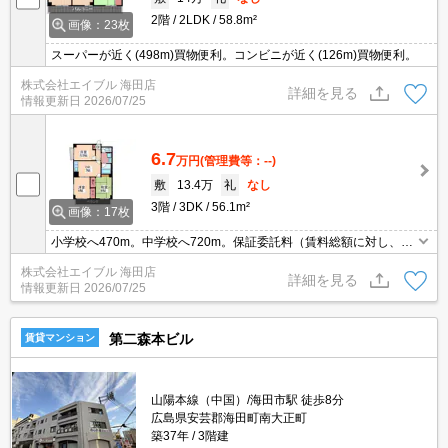
2階
2LDK
58.8m²
画像：23枚
スーパーが近く(498m)買物便利。コンビニが近く(126m)買物便利。
株式会社エイブル 海田店
詳細を見る
情報更新日
2026/07/25
6.7
万円
(管理費等：--)
敷
13.4万
礼
なし
3階
3DK
56.1m²
画像：17枚
小学校へ470m。中学校へ720m。保証委託料（賃料総額に対し、初
回額50％、月額2％）。
株式会社エイブル 海田店
詳細を見る
情報更新日
2026/07/25
第二森本ビル
賃貸マンション
山陽本線（中国）/海田市駅 徒歩8分
広島県安芸郡海田町南大正町
築37年
3階建