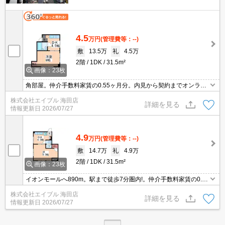
4.5
万円
(管理費等：--)
敷
13.5万
礼
4.5万
2階
1DK
31.5m²
画像：23枚
角部屋。仲介手数料家賃の0.55ヶ月分。内見から契約までオンライ
ンで対応可能です。
株式会社エイブル 海田店
詳細を見る
情報更新日
2026/07/27
4.9
万円
(管理費等：--)
敷
14.7万
礼
4.9万
2階
1DK
31.5m²
画像：23枚
イオンモールへ890m。駅まで徒歩7分圏内!。仲介手数料家賃の0.55
ヶ月分。内見から契約までオンラインで対応可能です。
株式会社エイブル 海田店
詳細を見る
情報更新日
2026/07/27