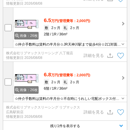
情報更新日
2026/08/08
6.5
万円
(管理費等：2,000円)
敷
2ヶ月
礼
2ヶ月
2階
1R
36m²
画像：26枚
☆仲介手数料は賃料の半月分☆JR天神川駅まで徒歩4分☆2口対面式
キッチン浴室乾燥機など人気の室内設備充実してます☆モニター付
株式会社リブマックスリーシング 八丁堀店
きオートロックで防犯面も安心☆イオンモール広島府中が近くお買
詳細を見る
情報更新日
2026/08/08
い物も便利な立地です☆彡
6.8
万円
(管理費等：2,000円)
敷
2ヶ月
礼
2ヶ月
6階
1R
36m²
画像：26枚
☆仲介手数料は賃料の半月分☆不在時にうれしい宅配ボックス付き
☆浴室乾燥機付き☆JR天神川駅まで徒歩4分☆イオンモール広島府
株式会社リブマックスリーシング リブマックス
中は目の前♪近隣のスーパー・コンビニまで徒歩圏内でお買い物らく
詳細を見る
広島駅前店
らく☆彡
情報更新日
2026/08/08
残り1件を表示する