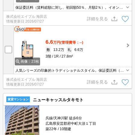
保証委託料（賃料総額に対し、初回額50％、月額2％）。イオンへ7
00mで買物便利。
株式会社エイブル 海田店
詳細を見る
情報更新日
2026/07/27
6.6
万円
(管理費等：--)
敷
13.2万
礼
6.6万
3階
1R
27.8m²
画像：23枚
人気シリーズの印象的トラディショナルスタイル。保証委託料（賃
料総額に対し、初回額50％、月額2％）。イオンへ700mで買物便
株式会社エイブル 海田店
利。
詳細を見る
情報更新日
2026/07/27
ニューキャッスルタキモト
賃貸マンション
呉線/天神川駅 徒歩6分
広島県安芸郡府中町大須１丁目
築22年
10階建