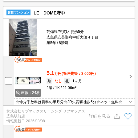
LE DOME府中
賃貸マンション
芸備線/矢賀駅 徒歩5分
広島県安芸郡府中町大須４丁目
築5年
8階建
5.1
万円
(管理費等：3,000円)
敷
なし
礼
1ヶ月
2階
1K
21.06m²
画像：24枚
☆仲介手数料は賃料の半月分☆JR矢賀駅徒歩5分☆ネット無料☆モ
ニター付きオートロックで防犯面も安心☆近隣にスーパーやコンビ
株式会社リブマックスリーシング リブマックス
ニがあり住環境良好です☆便利な宅配ボックスあり☆彡
詳細を見る
広島駅前店
情報更新日
2026/08/08