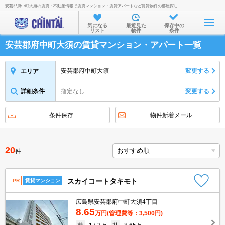
安芸郡府中町大須の賃貸・不動産情報で賃貸マンション・賃貸アパートなど賃貸物件の部屋探し
お部屋を探す
気になる
最近見た
保存中の
リスト
物件
条件
沿線・駅から
安芸郡府中町大須の賃貸マンション・アパート一覧
住所から
家賃相場から
安芸郡府中町大須
変更する
エリア
通勤通学時間から
詳細条件
指定なし
変更する
物件特集から
条件保存
物件新着メール
不動産会社から
TOP
20
件
スカイコートタキモト
PR
賃貸マンション
広島県安芸郡府中町大須4丁目
8.65
万円
(管理費等：3,500円)