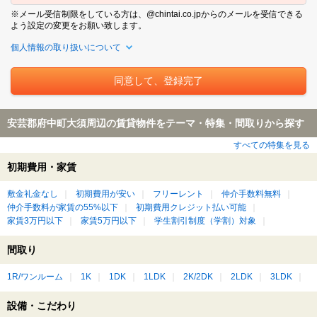
※メール受信制限をしている方は、@chintai.co.jpからのメールを受信できる
よう設定の変更をお願い致します。
個人情報の取り扱いについて
安芸郡府中町大須周辺の賃貸物件をテーマ・特集・間取りから探す
すべての特集を見る
初期費用・家賃
敷金礼金なし
初期費用が安い
フリーレント
仲介手数料無料
仲介手数料が家賃の55%以下
初期費用クレジット払い可能
家賃3万円以下
家賃5万円以下
学生割引制度（学割）対象
間取り
1R/ワンルーム
1K
1DK
1LDK
2K/2DK
2LDK
3LDK
設備・こだわり