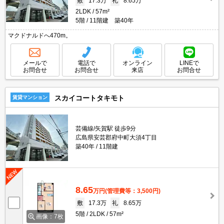
敷
17.3万
礼
8.65万
2LDK
57m²
5階
11階建 築40年
マクドナルドへ470m。
メールで
電話で
オンライン
LINEで
お問合せ
お問合せ
来店
お問合せ
スカイコートタキモト
賃貸マンション
芸備線/矢賀駅 徒歩9分
広島県安芸郡府中町大須4丁目
築40年
11階建
8.65
万円
(管理費等：3,500円)
敷
17.3万
礼
8.65万
5階
2LDK
57m²
画像：7枚