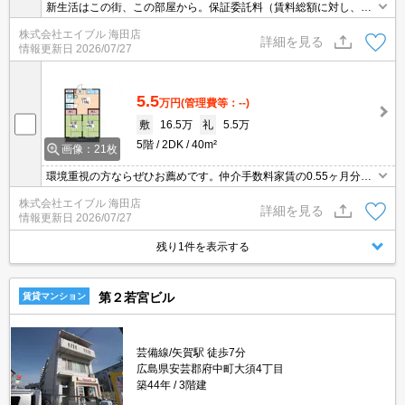
新生活はこの街、この部屋から。保証委託料（賃料総額に対し、初
回額50％、月額2％）。内見から契約までオンラインで対応可能で
株式会社エイブル 海田店
す。
詳細を見る
情報更新日
2026/07/27
5.5
万円
(管理費等：--)
敷
16.5万
礼
5.5万
5階
2DK
40m²
画像：21枚
環境重視の方ならぜひお薦めです。仲介手数料家賃の0.55ヶ月分。
内見から契約までオンラインで対応可能です。
株式会社エイブル 海田店
詳細を見る
情報更新日
2026/07/27
残り1件を表示する
第２若宮ビル
賃貸マンション
芸備線/矢賀駅 徒歩7分
広島県安芸郡府中町大須4丁目
築44年
3階建