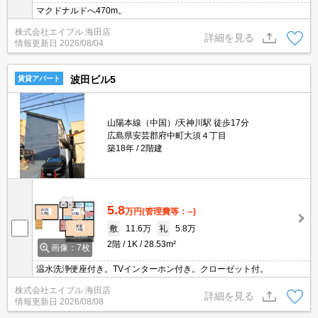
マクドナルドへ470m。
株式会社エイブル 海田店
詳細を見る
情報更新日
2026/08/04
波田ビル5
賃貸アパート
山陽本線（中国）/天神川駅 徒歩17分
広島県安芸郡府中町大須４丁目
築18年
2階建
5.8
万円
(管理費等：--)
敷
11.6万
礼
5.8万
2階
1K
28.53m²
画像：7枚
温水洗浄便座付き。TVインターホン付き。クローゼット付。
株式会社エイブル 海田店
詳細を見る
情報更新日
2026/08/08