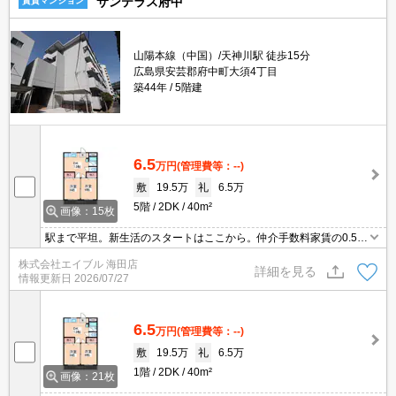
サンテラス府中
賃貸マンション
山陽本線（中国）/天神川駅 徒歩15分
広島県安芸郡府中町大須4丁目
築44年
5階建
6.5
万円
(管理費等：--)
敷
19.5万
礼
6.5万
5階
2DK
40m²
画像：15枚
駅まで平坦。新生活のスタートはここから。仲介手数料家賃の0.55
ヶ月分。保証委託料（賃料総額に対し、初回額50％、月額2％）。
株式会社エイブル 海田店
内見から契約までオンラインで対応可能です。
詳細を見る
情報更新日
2026/07/27
6.5
万円
(管理費等：--)
敷
19.5万
礼
6.5万
1階
2DK
40m²
画像：21枚