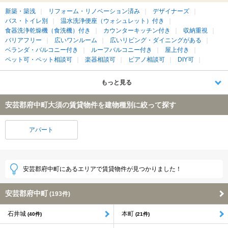
新築・築浅
リフォーム・リノベーション済み
デザイナーズ
バス・トイレ別
温水洗浄便座（ウォシュレット）付き
食器洗浄乾燥機（食洗機）付き
カウンターキッチン付き
収納重視
バリアフリー
広いワンルーム
広いリビング・ダイニングがある
ベランダ・バルコニー付き
ルーフバルコニー付き
屋上付き
ペット可・ペット相談可
楽器相談可
ピアノ相談可
DIY可
もっと見る
安芸郡府中町大須の賃貸物件を建物種別に絞って探す
アパート
安芸郡府中町にあるエリアで賃貸物件が見つかりました！
安芸郡府中町
(193件)
石井城
本町
(40件)
(21件)