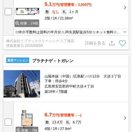
5.1
万円
(管理費等：3,000円)
敷
なし
礼
1ヶ月
2階
1K
21.06m²
画像：24枚
☆仲介手数料は賃料の半月分☆JR矢賀駅徒歩5分☆ネット無料☆モ
ニター付きオートロックで防犯面も安心☆近隣にスーパーやコンビ
株式会社リブマックスリーシング 八丁堀店
ニがあり住環境良好です☆便利な宅配ボックスあり☆彡
詳細を見る
情報更新日
2026/08/08
プラチナゲ－トガレン
賃貸マンション
山陽本線（中国）/広島駅 バス12分 大須３丁目
下車：停歩4分
広島県安芸郡府中町大須４丁目
築18年
7階建
6.7
万円
(管理費等：--)
敷
13.4万
礼
6.7万
4階
1R
27.8m²
画像：7枚