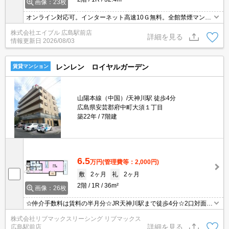
画像：23枚
オンライン対応可。インターネット高速10Ｇ無料。全館禁煙マンシ
ョン。
株式会社エイブル 広島駅前店
詳細を見る
情報更新日
2026/08/03
レンレン ロイヤルガーデン
賃貸マンション
山陽本線（中国）/天神川駅 徒歩4分
広島県安芸郡府中町大須１丁目
築22年
7階建
6.5
万円
(管理費等：2,000円)
敷
2ヶ月
礼
2ヶ月
2階
1R
36m²
画像：26枚
☆仲介手数料は賃料の半月分☆JR天神川駅まで徒歩4分☆2口対面式
キッチン浴室乾燥機など人気の室内設備充実してます☆モニター付
株式会社リブマックスリーシング リブマックス
きオートロックで防犯面も安心☆イオンモール広島府中が近くお買
詳細を見る
広島駅前店
い物も便利な立地です☆彡