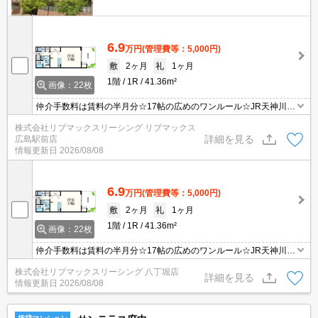
6.9
万円
(管理費等：5,000円)
敷
2ヶ月
礼
1ヶ月
1階
1R
41.36m²
画像：22枚
仲介手数料は賃料の半月分☆17帖の広めのワンルール☆JR天神川駅
まで徒歩圏内の好立地☆追い焚きや浴室乾燥機、温水洗浄便座など
株式会社リブマックスリーシング リブマックス
人気の室内設備充実☆近隣にスーパーやコンビニがあり住環境良好
詳細を見る
広島駅前店
です☆便利な宅配ボックスあり☆彡
情報更新日
2026/08/08
6.9
万円
(管理費等：5,000円)
敷
2ヶ月
礼
1ヶ月
1階
1R
41.36m²
画像：22枚
仲介手数料は賃料の半月分☆17帖の広めのワンルール☆JR天神川駅
まで徒歩圏内の好立地☆追い焚きや浴室乾燥機、温水洗浄便座など
株式会社リブマックスリーシング 八丁堀店
人気の室内設備充実☆近隣にスーパーやコンビニがあり住環境良好
詳細を見る
情報更新日
2026/08/08
です☆便利な宅配ボックスあり☆彡