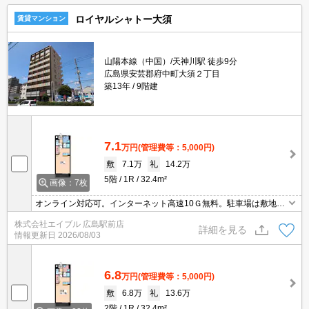
ロイヤルシャトー大須
賃貸マンション
山陽本線（中国）/天神川駅 徒歩9分
広島県安芸郡府中町大須２丁目
築13年
9階建
7.1
万円
(管理費等：5,000円)
敷
7.1万
礼
14.2万
5階
1R
32.4m²
画像：7枚
オンライン対応可。インターネット高速10Ｇ無料。駐車場は敷地
内。敷地内、全面禁煙。24時間ゴミ出し可。
株式会社エイブル 広島駅前店
詳細を見る
情報更新日
2026/08/03
6.8
万円
(管理費等：5,000円)
敷
6.8万
礼
13.6万
2階
1R
32.4m²