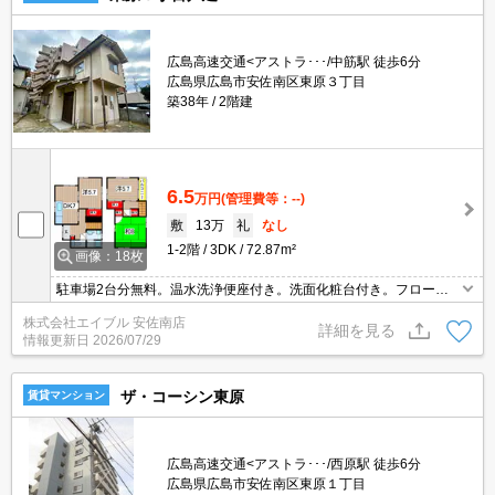
広島高速交通<アストラ･･･/中筋駅 徒歩6分
広島県広島市安佐南区東原３丁目
築38年
2階建
6.5
万円
(管理費等：--)
敷
13万
礼
なし
1-2階
3DK
72.87m²
画像：18枚
駐車場2台分無料。温水洗浄便座付き。洗面化粧台付き。フローリ
ング。専用庭付き。スーパーへ390m。ローソンへ400m。弁当屋へ
株式会社エイブル 安佐南店
440m。セブンイレブンへ480m。仲介手数料家賃の0.55ヵ月分。
詳細を見る
情報更新日
2026/07/29
ザ・コーシン東原
賃貸マンション
広島高速交通<アストラ･･･/西原駅 徒歩6分
広島県広島市安佐南区東原１丁目