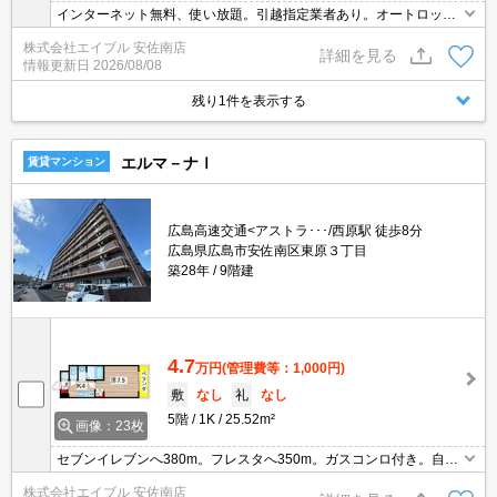
インターネット無料、使い放題。引越指定業者あり。オートロッ
ク。エレベーターあり。3口ガスコンロ付。フレスタへ300m。セブ
株式会社エイブル 安佐南店
ンイレブンへ350m。病院へ350m。中学校へ600m。小学校へ800
詳細を見る
情報更新日
2026/08/08
m。
残り1件を表示する
エルマ－ナⅠ
賃貸マンション
広島高速交通<アストラ･･･/西原駅 徒歩8分
広島県広島市安佐南区東原３丁目
築28年
9階建
4.7
万円
(管理費等：1,000円)
敷
なし
礼
なし
5階
1K
25.52m²
画像：23枚
セブンイレブンへ380m。フレスタへ350m。ガスコンロ付き。自社
管理物件。引越指定業者あり※但し、法人契約の場合相談可。オン
株式会社エイブル 安佐南店
ライン対応相談可。初期費用・家賃カード払い可。中型以上バイク