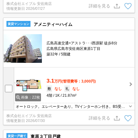
株式会社エイブル 安佐南店
詳細を見る
情報更新日
2026/07/27
アメニティーハイム
賃貸マンション
広島高速交通<アストラ･･･/西原駅 徒歩8分
広島県広島市安佐南区東原1丁目
築32年
5階建
3.1
万円
(管理費等：3,000円)
敷
なし
礼
なし
4階
1K
21.87m²
画像：22枚
オートロック。エレベーターあり。TVインターホン付き。BS受信
可。エアコン付き。クローゼット付。IHクッキングヒーター付き。
株式会社エイブル 安佐南店
CATV受信可。
詳細を見る
情報更新日
2026/07/30
東原３丁目戸建
賃貸一戸建て