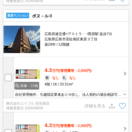
情報更新日
2026/08/08
あり。
ボヌ－ルⅡ
賃貸マンション
広島高速交通<アストラ･･･/西原駅 徒歩7分
広島県広島市安佐南区東原３丁目
築29年
12階建
4.3
万円
(管理費等：2,500円)
敷
なし
礼
なし
4階
1K
25.51m²
画像：23枚
自社管理物件。引越指定業者あり※但し、法人契約の場合相談可。
オートロック。防犯カメラ。インターネット無料、使い放題。2口I
株式会社エイブル 安佐南店
Hコンロ付。クローゼット付。フレスタへ290m。セブンイレブンへ
詳細を見る
情報更新日
2026/08/08
350m。
4.3
万円
(管理費等：2,500円)