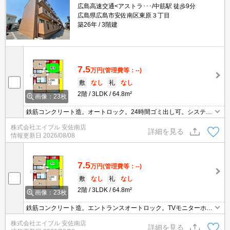
広島高速交通<アストラ･･･/中筋駅 徒歩9分
広島県広島市安佐南区東原３丁目
築26年
3階建
7.5
万円
(管理費等：--)
敷
なし
礼
なし
2階
3LDK
64.8m²
画像：23枚
鉄筋コンクリート造。オートロック。24時間ゴミ出し可。システム
キッチン。3口ガスコンロ付。洗面化粧台付き。室内に洗濯機置場
株式会社エイブル 安佐南店
あり。引越指定業者あり。初期費用・家賃カード払い可。フレスタ
詳細を見る
情報更新日
2026/08/08
へ610m。
7.5
万円
(管理費等：--)
敷
なし
礼
なし
2階
3LDK
64.8m²
画像：23枚
鉄筋コンクリート造。エントランスオートロック。TVモニターホン
有。シャワー付独立洗面台。システムキッチン。3口ガスコンロ
株式会社エイブル 安佐南店
付。クローゼット付。初期費用・家賃カード払い可。引越指定業者
詳細を見る