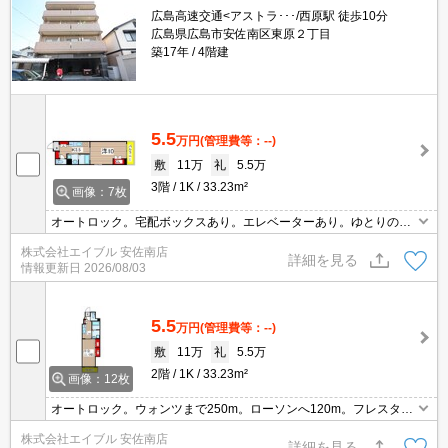
広島高速交通<アストラ･･･/西原駅 徒歩10分
広島県広島市安佐南区東原２丁目
築17年
4階建
5.5
万円
(管理費等：--)
敷
11万
礼
5.5万
3階
1K
33.23m²
画像：7枚
オートロック。宅配ボックスあり。エレベーターあり。ゆとりのあ
る広さ。ウォンツまで250m。ローソンへ120m。フレスタへ350
株式会社エイブル 安佐南店
m。セブンイレブンへ290m。アストラムライン西原駅へ徒歩900
詳細を見る
情報更新日
2026/08/03
分。
5.5
万円
(管理費等：--)
敷
11万
礼
5.5万
2階
1K
33.23m²
画像：12枚
オートロック。ウォンツまで250m。ローソンへ120m。フレスタへ
350m。クリーニング店へ400m。病院へ250m。歯科医院まで150
株式会社エイブル 安佐南店
m。アストラムライン西原駅へ徒歩12分。
詳細を見る