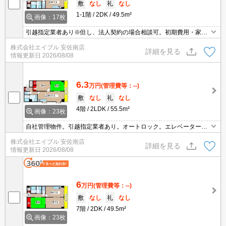
敷
なし
礼
なし
1-1階
2DK
49.5m²
画像：17枚
引越指定業者あり※但し、法人契約の場合相談可。初期費用・家賃
カード払い可。自社管理物件。オートロック。インターネット無
株式会社エイブル 安佐南店
料、使い放題。エレベーターあり。3口ガスコンロ付。フレスタへ3
詳細を見る
情報更新日
2026/08/08
00m。
6.3
万円
(管理費等：--)
敷
なし
礼
なし
4階
2LDK
55.5m²
画像：23枚
自社管理物件。引越指定業者あり。オートロック。エレベーターあ
り。インターネット無料、使い放題。3口ガスコンロ付。エアコン
株式会社エイブル 安佐南店
付き。フレスタへ300m。セブンイレブンへ350m。病院へ400m。
詳細を見る
情報更新日
2026/08/08
6
万円
(管理費等：--)
敷
なし
礼
なし
7階
2DK
49.5m²
画像：23枚