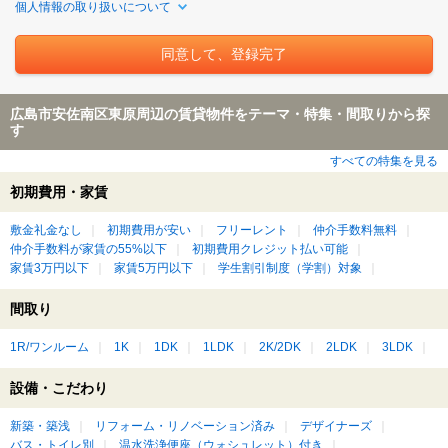
個人情報の取り扱いについて
広島市安佐南区東原周辺の賃貸物件をテーマ・特集・間取りから探
す
すべての特集を見る
初期費用・家賃
敷金礼金なし
初期費用が安い
フリーレント
仲介手数料無料
仲介手数料が家賃の55%以下
初期費用クレジット払い可能
家賃3万円以下
家賃5万円以下
学生割引制度（学割）対象
間取り
1R/ワンルーム
1K
1DK
1LDK
2K/2DK
2LDK
3LDK
設備・こだわり
新築・築浅
リフォーム・リノベーション済み
デザイナーズ
バス・トイレ別
温水洗浄便座（ウォシュレット）付き