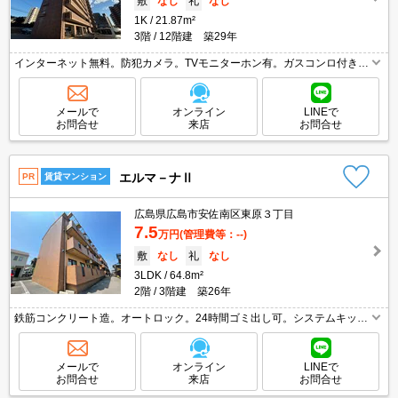
敷
なし
礼
なし
1K
21.87m²
3階
12階建 築29年
インターネット無料。防犯カメラ。TVモニターホン有。ガスコンロ付き。
温水洗浄便座付き。フレスタへ350m。セブンイレブンへ400m。ウォンツ
まで600m。自社管理物件。引越指定業者あり。
メールで
オンライン
LINEで
お問合せ
来店
お問合せ
エルマ－ナⅡ
PR
賃貸マンション
広島県広島市安佐南区東原３丁目
7.5
万円
(管理費等：--)
敷
なし
礼
なし
3LDK
64.8m²
2階
3階建 築26年
鉄筋コンクリート造。オートロック。24時間ゴミ出し可。システムキッチ
ン。3口ガスコンロ付。洗面化粧台付き。室内に洗濯機置場あり。引越指
定業者あり。初期費用・家賃カード払い可。フレスタへ610m。
メールで
オンライン
LINEで
お問合せ
来店
お問合せ