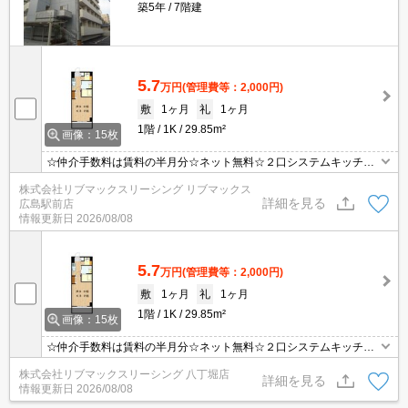
築5年
7階建
5.7
万円
(管理費等：2,000円)
敷
1ヶ月
礼
1ヶ月
1階
1K
29.85m²
画像：15枚
☆仲介手数料は賃料の半月分☆ネット無料☆２口システムキッチン
や浴室乾燥機など人気の室内設備充実してます☆モニター付きオー
株式会社リブマックスリーシング リブマックス
トロックで防犯面も安心です☆近隣にスーパーやコンビニがあり住
詳細を見る
広島駅前店
環境良好です☆便利な宅配ボックスあり☆彡
情報更新日
2026/08/08
5.7
万円
(管理費等：2,000円)
敷
1ヶ月
礼
1ヶ月
1階
1K
29.85m²
画像：15枚
☆仲介手数料は賃料の半月分☆ネット無料☆２口システムキッチン
や浴室乾燥機など人気の室内設備充実してます☆モニター付きオー
株式会社リブマックスリーシング 八丁堀店
トロックで防犯面も安心です☆近隣にスーパーやコンビニがあり住
詳細を見る
情報更新日
2026/08/08
環境良好です☆便利な宅配ボックスあり☆彡