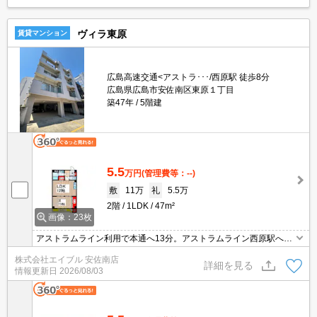
ヴィラ東原
賃貸マンション
広島高速交通<アストラ･･･/西原駅 徒歩8分
広島県広島市安佐南区東原１丁目
築47年
5階建
5.5
万円
(管理費等：--)
敷
11万
礼
5.5万
2階
1LDK
47m²
画像：23枚
アストラムライン利用で本通へ13分。アストラムライン西原駅へ徒
歩6分。フレスタへ290m。2023年6月内装リノベーション済。全室
株式会社エイブル 安佐南店
照明器具付。シャワー付独立洗面台。システムキッチン。3口ガス
詳細を見る
情報更新日
2026/08/03
コンロ付。