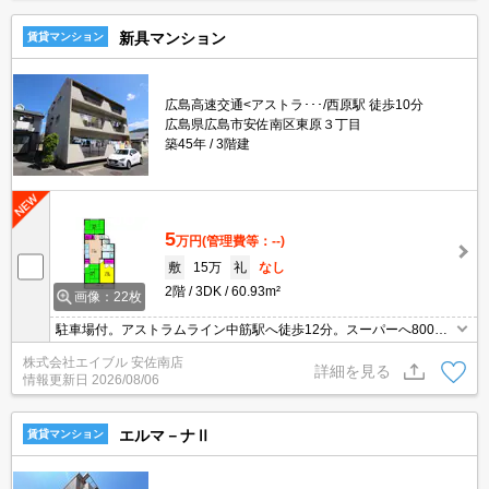
新具マンション
賃貸マンション
広島高速交通<アストラ･･･/西原駅 徒歩10分
広島県広島市安佐南区東原３丁目
築45年
3階建
5
万円
(管理費等：--)
敷
15万
礼
なし
2階
3DK
60.93m²
画像：22枚
駐車場付。アストラムライン中筋駅へ徒歩12分。スーパーへ800
m。ローソンへ850m。セブンイレブンへ750m。銀行へ950m。ア
株式会社エイブル 安佐南店
ストラムライン西原駅へ徒歩950分。ドラッグストアへ1,100m。
詳細を見る
情報更新日
2026/08/06
エルマ－ナⅡ
賃貸マンション