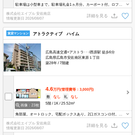
駐車場は小型車まで。駐車場礼金1ヵ月分。カーポート付。ロフト
に注目。バス・トイレ別。エアコン付き。1口ガスコンロ付。室内
株式会社エイブル 安佐南店
に洗濯機置場あり。クローゼット付。フレスタへ260m。セブンイ
詳細を見る
情報更新日
2026/08/07
レブンへ240m。
アトラクティブ ハイム
賃貸マンション
広島高速交通<アストラ･･･/西原駅 徒歩6分
広島県広島市安佐南区東原１丁目
築28年
7階建
4.6
万円
(管理費等：3,000円)
敷
なし
礼
なし
5階
1K
25.52m²
画像：23枚
角部屋。オートロック。宅配ボックスあり。2口ガスコンロ付。室
内に洗濯機置場あり。シャワー付独立洗面台。バス・トイレ別。エ
株式会社エイブル 安佐南店
アコン1基付き。TVインターホン付き。ベランダでの喫煙禁止(電子
詳細を見る
情報更新日
2026/08/07
タバコ含む)。