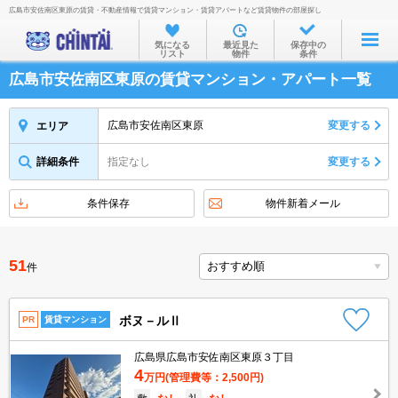
広島市安佐南区東原の賃貸・不動産情報で賃貸マンション・賃貸アパートなど賃貸物件の部屋探し
お部屋を探す
気になる
最近見た
保存中の
リスト
物件
条件
沿線・駅から
広島市安佐南区東原の賃貸マンション・アパート一覧
住所から
家賃相場から
広島市安佐南区東原
変更する
エリア
通勤通学時間から
詳細条件
指定なし
変更する
物件特集から
条件保存
物件新着メール
不動産会社から
TOP
51
件
ボヌ－ルⅡ
PR
賃貸マンション
広島県広島市安佐南区東原３丁目
4
万円
(管理費等：2,500円)