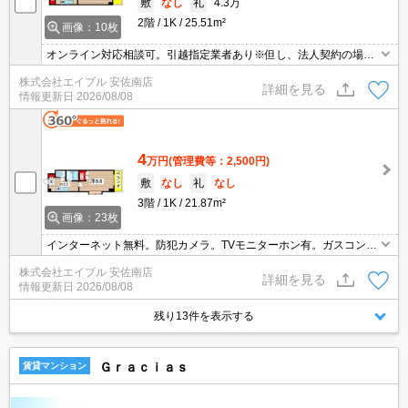
敷
なし
礼
4.3万
2階
1K
25.51m²
画像：10枚
オンライン対応相談可。引越指定業者あり※但し、法人契約の場合
相談可。初期費用・家賃カード払い可。自社管理物件。オートロッ
株式会社エイブル 安佐南店
ク。インターネット無料、使い放題。IH調理器付き。温水洗浄便座
詳細を見る
情報更新日
2026/08/08
付き。
4
万円
(管理費等：2,500円)
敷
なし
礼
なし
3階
1K
21.87m²
画像：23枚
インターネット無料。防犯カメラ。TVモニターホン有。ガスコンロ
付き。温水洗浄便座付き。フレスタへ350m。セブンイレブンへ400
株式会社エイブル 安佐南店
m。ウォンツまで600m。自社管理物件。引越指定業者あり。
詳細を見る
情報更新日
2026/08/08
残り13件を表示する
Ｇｒａｃｉａｓ
賃貸マンション