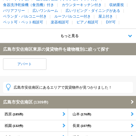
食器洗浄乾燥機（食洗機）付き
カウンターキッチン付き
収納重視
バリアフリー
広いワンルーム
広いリビング・ダイニングがある
ベランダ・バルコニー付き
ルーフバルコニー付き
屋上付き
ペット可・ペット相談可
楽器相談可
ピアノ相談可
DIY可
もっと見る
広島市安佐南区東原の賃貸物件を建物種別に絞って探す
アパート
広島市安佐南区にあるエリアで賃貸物件が見つかりました！
広島市安佐南区
(1309件)
西原
山本
(185件)
(176件)
祇園
長束
(132件)
(107件)