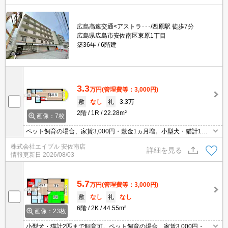
広島高速交通<アストラ･･･/西原駅 徒歩7分
広島県広島市安佐南区東原1丁目
築36年
6階建
3.3
万円
(管理費等：3,000円)
敷
なし
礼
3.3万
2階
1R
22.28m²
画像：7枚
ペット飼育の場合、家賃3,000円・敷金1ヵ月増。小型犬・猫計1匹
まで飼育可。オートロック。BS受信可。CATV受信可。温水洗浄便
株式会社エイブル 安佐南店
座付き。クローゼット付。バイク置き場あり。駐輪場登録料200円
詳細を見る
情報更新日
2026/08/03
要。
5.7
万円
(管理費等：3,000円)
敷
なし
礼
なし
6階
2K
44.55m²
画像：23枚
小型犬・猫計2匹まで飼育可。ペット飼育の場合、家賃3,000円・敷