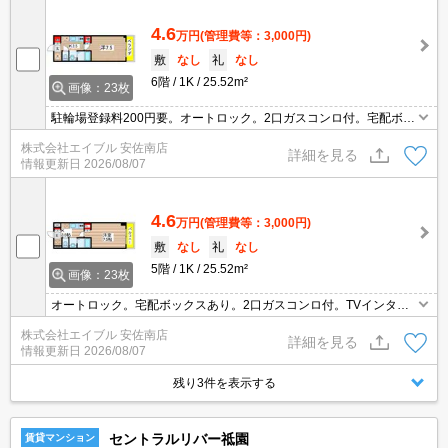
4.6
万円
(管理費等：3,000円)
敷
なし
礼
なし
6階
1K
25.52m²
画像：23枚
駐輪場登録料200円要。オートロック。2口ガスコンロ付。宅配ボッ
クスあり。エレベーターあり。フレスタへ130m。セブンイレブン
株式会社エイブル 安佐南店
へ170m。ウォンツまで450m。病院へ210m。ローソンへ350m。
詳細を見る
情報更新日
2026/08/07
4.6
万円
(管理費等：3,000円)
敷
なし
礼
なし
5階
1K
25.52m²
画像：23枚
オートロック。宅配ボックスあり。2口ガスコンロ付。TVインター
ホン付き。シャワー付独立洗面台。クローゼット付。エアコン付
株式会社エイブル 安佐南店
き。駐輪場登録料200円要。バイク置き場あり。BS受信可。CATV
詳細を見る
情報更新日
2026/08/07
受信可。
残り3件を表示する
セントラルリバー祗園
賃貸マンション