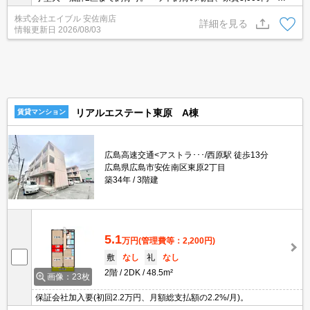
金1ヵ月増。駐輪場登録料200円要。オートロック。温水洗浄便座付
株式会社エイブル 安佐南店
き。BS受信可。CATV受信可。アストラムライン西原駅へ徒歩9分。
詳細を見る
情報更新日
2026/08/03
リアルエステート東原 A棟
賃貸マンション
広島高速交通<アストラ･･･/西原駅 徒歩13分
広島県広島市安佐南区東原2丁目
築34年
3階建
5.1
万円
(管理費等：2,200円)
敷
なし
礼
なし
2階
2DK
48.5m²
画像：23枚
保証会社加入要(初回2.2万円、月額総支払額の2.2%/月)。