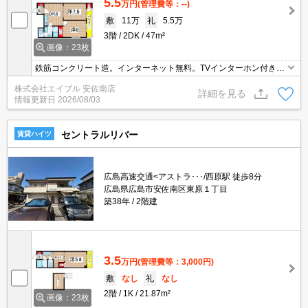
5.5
万円
(管理費等：--)
敷
11万
礼
5.5万
3階
2DK
47m²
画像：23枚
鉄筋コンクリート造。インターネット無料。TVインターホン付き。
洗面化粧台付き。温水洗浄便座付き。システムキッチン。3口ガス
株式会社エイブル 安佐南店
コンロ付。エアコン2基付き。セブンイレブンへ300m。フレスタへ
詳細を見る
情報更新日
2026/08/03
320m。
セントラルリバー
賃貸ハイツ
広島高速交通<アストラ･･･/西原駅 徒歩8分
広島県広島市安佐南区東原１丁目
築38年
2階建
3.5
万円
(管理費等：3,000円)
敷
なし
礼
なし
2階
1K
21.87m²
画像：23枚