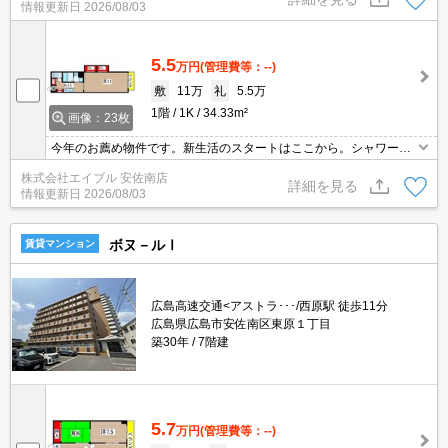
情報更新日
2026/08/03
5.5
万円
(管理費等：--)
敷
11万
礼
5.5万
1階
1K
34.33m²
画像：23枚
今年のお薦め物件です。新生活のスタートはここから。シャワー付
独立洗面台。TVモニターホン有。アストラムライン西原駅へ徒歩10
株式会社エイブル 安佐南店
分。
詳細を見る
情報更新日
2026/08/03
ボヌ－ルⅠ
賃貸マンション
広島高速交通<アストラ･･･/西原駅 徒歩11分
広島県広島市安佐南区東原１丁目
築30年
7階建
5.7
万円
(管理費等：--)