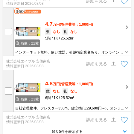
詳細を見る
情報更新日
2026/08/08
駐輪可。
4.7
万円
(管理費等：1,000円)
敷
なし
礼
なし
5階
1K
25.52m²
画像：22枚
インターネット無料、使い放題。引越指定業者あり。オンライン内
見対応可。初期費用・家賃カード払い可。平日毎日ゴミ収集。アス
株式会社エイブル 安佐南店
トラムライン利用で本通へ25分。中型以上バイク駐輪可。バイク駐
詳細を見る
情報更新日
2026/08/08
輪無料。
4.8
万円
(管理費等：1,000円)
敷
なし
礼
なし
6階
1K
25.52m²
画像：23枚
自社管理物件。フレスタへ350m。鍵交換代(29,600円～)。オンライ
ン対応相談可。初期費用・家賃カード払い可。引越指定業者あり※
株式会社エイブル 安佐南店
但し、法人契約の場合相談可。中型以上バイク駐輪可。
詳細を見る
情報更新日
2026/08/08
残り5件を表示する