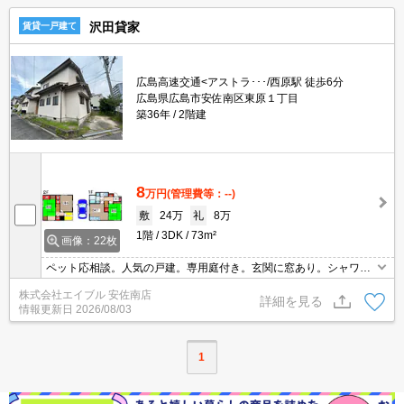
沢田貸家
賃貸一戸建て
広島高速交通<アストラ･･･/西原駅 徒歩6分
広島県広島市安佐南区東原１丁目
築36年
2階建
8
万円
(管理費等：--)
敷
24万
礼
8万
1階
3DK
73m²
画像：22枚
ペット応相談。人気の戸建。専用庭付き。玄関に窓あり。シャワー
付独立洗面台。小型犬のみ相談可。フレスタへ150m。ローソンへ2
株式会社エイブル 安佐南店
50m。ドラッグストアへ350m。小学校へ800m。中学校へ600m。
詳細を見る
情報更新日
2026/08/03
1