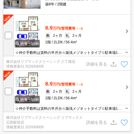
築8年
2階建
8.9
万円
(管理費等：--)
敷
2ヶ月
礼
2ヶ月
1階
2LDK
56.4m²
画像：15枚
☆仲介手数料は賃料の半月分☆築浅メゾネットタイプ☆駐車場1台
込☆1階は3面採光の広々したリビング☆追い焚き機能など水回りの
株式会社リブマックスリーシング 八丁堀店
設備充実☆2口コンロのシステムキッチンでお料理らくらく☆
詳細を見る
情報更新日
2026/08/09
8.9
万円
(管理費等：--)
敷
2ヶ月
礼
2ヶ月
1階
2LDK
56.4m²
画像：15枚
☆仲介手数料は賃料の半月分☆築浅メゾネットタイプ☆駐車場1台
込☆1階は3面採光の広々したリビング☆追い焚き機能など水回りの
株式会社リブマックスリーシング リブマックス
設備充実☆2口コンロのシステムキッチンでお料理らくらく☆
詳細を見る
広島駅前店
情報更新日
2026/08/09