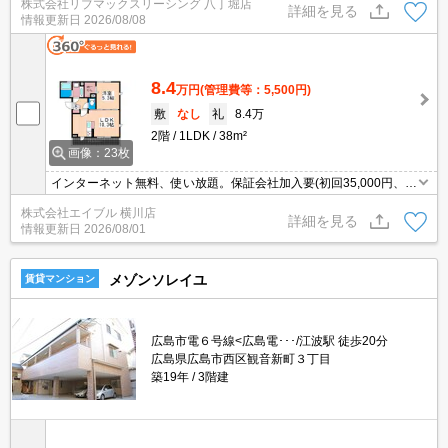
株式会社リブマックスリーシング 八丁堀店
浴室乾燥など室内設備も充実☆不在時にも荷物の受け取り可能な宅
詳細を見る
情報更新日
2026/08/08
配ボックスあり☆
8.4
万円
(管理費等：5,500円)
敷
なし
礼
8.4万
2階
1LDK
38m²
画像：23枚
インターネット無料、使い放題。保証会社加入要(初回35,000円、月
額総支払額の1％+800円/月)。
株式会社エイブル 横川店
詳細を見る
情報更新日
2026/08/01
メゾンソレイユ
賃貸マンション
広島市電６号線<広島電･･･/江波駅 徒歩20分
広島県広島市西区観音新町３丁目
築19年
3階建