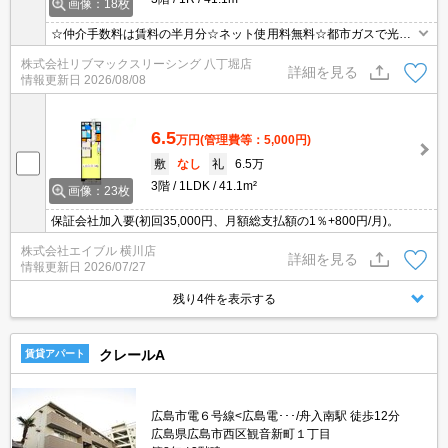
画像：18枚
☆仲介手数料は賃料の半月分☆ネット使用料無料☆都市ガスで光熱
費を抑えられます☆2口キッチンや浴室乾燥機など人気の室内設備
株式会社リブマックスリーシング 八丁堀店
充実☆モニター付きオートロックで防犯面も安心です☆便利な宅配
詳細を見る
情報更新日
2026/08/08
ボックスあり☆彡
6.5
万円
(管理費等：5,000円)
敷
なし
礼
6.5万
3階
1LDK
41.1m²
画像：23枚
保証会社加入要(初回35,000円、月額総支払額の1％+800円/月)。
株式会社エイブル 横川店
詳細を見る
情報更新日
2026/07/27
残り4件を表示する
クレールA
賃貸アパート
広島市電６号線<広島電･･･/舟入南駅 徒歩12分
広島県広島市西区観音新町１丁目