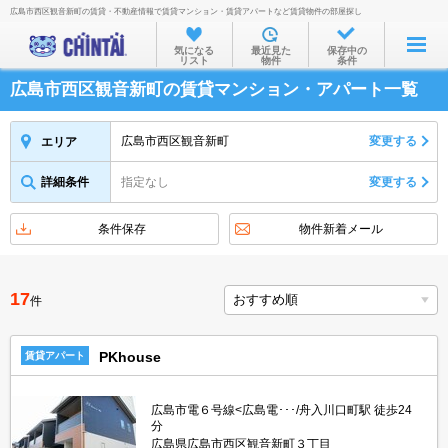
広島市西区観音新町の賃貸・不動産情報で賃貸マンション・賃貸アパートなど賃貸物件の部屋探し
お部屋を探す
気になる
最近見た
保存中の
リスト
物件
条件
沿線・駅から
広島市西区観音新町の賃貸マンション・アパート一覧
住所から
家賃相場から
広島市西区観音新町
変更する
エリア
通勤通学時間から
詳細条件
指定なし
変更する
物件特集から
条件保存
物件新着メール
不動産会社から
TOP
17
件
PKhouse
賃貸アパート
広島市電６号線<広島電･･･/舟入川口町駅 徒歩24
分
広島県広島市西区観音新町３丁目