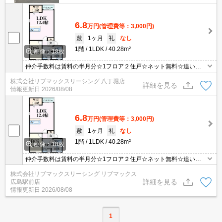
6.8
万円
(管理費等：3,000円)
敷
1ヶ月
礼
なし
1階
1LDK
40.28m²
画像：18枚
仲介手数料は賃料の半月分☆1フロア２住戸☆ネット無料☆追い焚
き機能や浴室乾燥機など人気の室内設備してます☆モニター付きオ
株式会社リブマックスリーシング 八丁堀店
ートロックで防犯面も安心☆近隣にスーパーやコンビニがあり住環
詳細を見る
情報更新日
2026/08/08
境良好です☆便利な宅配ボックスあり☆彡
6.8
万円
(管理費等：3,000円)
敷
1ヶ月
礼
なし
1階
1LDK
40.28m²
画像：18枚
仲介手数料は賃料の半月分☆1フロア２住戸☆ネット無料☆追い焚
き機能や浴室乾燥機など人気の室内設備してます☆モニター付きオ
株式会社リブマックスリーシング リブマックス
ートロックで防犯面も安心☆近隣にスーパーやコンビニがあり住環
詳細を見る
広島駅前店
境良好です☆便利な宅配ボックスあり☆彡
情報更新日
2026/08/08
1