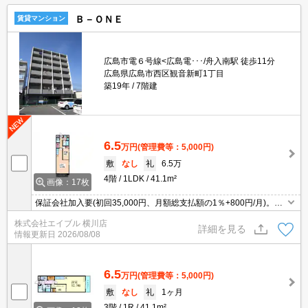
Ｂ－ＯＮＥ
賃貸マンション
広島市電６号線<広島電･･･/舟入南駅 徒歩11分
広島県広島市西区観音新町1丁目
築19年
7階建
6.5
万円
(管理費等：5,000円)
敷
なし
礼
6.5万
4階
1LDK
41.1m²
画像：17枚
保証会社加入要(初回35,000円、月額総支払額の1％+800円/月)。オ
ンライン内見対応可。インターネット無料。仲介手数料家賃の0.55
株式会社エイブル 横川店
ヶ月分。
詳細を見る
情報更新日
2026/08/08
6.5
万円
(管理費等：5,000円)
敷
なし
礼
1ヶ月
3階
1R
41.1m²