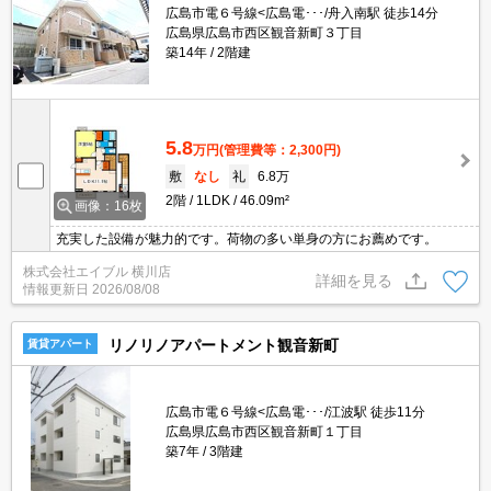
広島市電６号線<広島電･･･/舟入南駅 徒歩14分
広島県広島市西区観音新町３丁目
築14年
2階建
5.8
万円
(管理費等：2,300円)
敷
なし
礼
6.8万
2階
1LDK
46.09m²
画像：16枚
充実した設備が魅力的です。荷物の多い単身の方にお薦めです。
株式会社エイブル 横川店
詳細を見る
情報更新日
2026/08/08
リノリノアパートメント観音新町
賃貸アパート
広島市電６号線<広島電･･･/江波駅 徒歩11分
広島県広島市西区観音新町１丁目
築7年
3階建