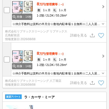
8
万円
(管理費等：--)
敷
1ヶ月
礼
1ヶ月
1-2階
2LDK
55.28m²
画像：14枚
☆仲介手数料は賃料の半月分☆敷地内駐車場１台無料☆二人入居相
談可能☆リビング広々１４帖☆近隣にスーパーやコンビニがあり住
株式会社リブマックスリーシング リブマックス
環境良好です☆彡
詳細を見る
広島駅前店
情報更新日
2026/08/08
8
万円
(管理費等：--)
敷
1ヶ月
礼
1ヶ月
1-2階
2LDK
55.28m²
画像：14枚
☆仲介手数料は賃料の半月分☆敷地内駐車場１台無料☆二人入居相
談可能☆リビング広々１４帖☆近隣にスーパーやコンビニがあり住
株式会社リブマックスリーシング 八丁堀店
環境良好です☆彡
詳細を見る
情報更新日
2026/08/08
ラ・カーサ・ミーア
賃貸アパート