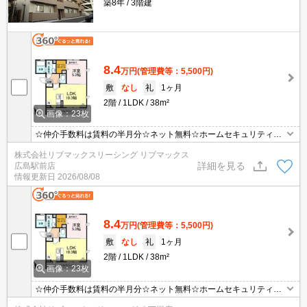
築8年
3階建
8.4
万円
(管理費等：5,500円)
敷
なし
礼
1ヶ月
2階
1LDK
38m²
画像：23枚
☆仲介手数料は賃料の半月分☆ネット無料☆ホームセキュリティ搭
載で防犯面も安心☆都市ガスで光熱費も抑えられます☆追い炊きや
株式会社リブマックスリーシング リブマックス
浴室乾燥など室内設備も充実☆不在時にも荷物の受け取り可能な宅
詳細を見る
広島駅前店
配ボックスあり☆
情報更新日
2026/08/08
8.4
万円
(管理費等：5,500円)
敷
なし
礼
1ヶ月
2階
1LDK
38m²
画像：23枚
☆仲介手数料は賃料の半月分☆ネット無料☆ホームセキュリティ搭
載で防犯面も安心☆都市ガスで光熱費も抑えられます☆追い炊きや