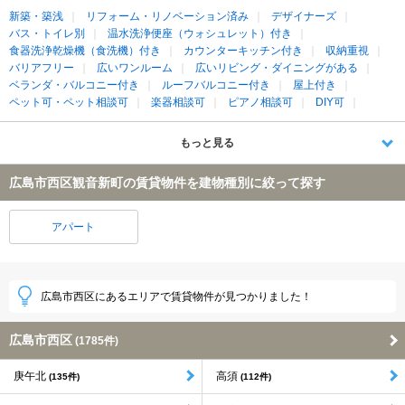
新築・築浅
リフォーム・リノベーション済み
デザイナーズ
バス・トイレ別
温水洗浄便座（ウォシュレット）付き
食器洗浄乾燥機（食洗機）付き
カウンターキッチン付き
収納重視
バリアフリー
広いワンルーム
広いリビング・ダイニングがある
ベランダ・バルコニー付き
ルーフバルコニー付き
屋上付き
ペット可・ペット相談可
楽器相談可
ピアノ相談可
DIY可
もっと見る
広島市西区観音新町の賃貸物件を建物種別に絞って探す
アパート
広島市西区にあるエリアで賃貸物件が見つかりました！
広島市西区
(1785件)
庚午北
高須
(135件)
(112件)