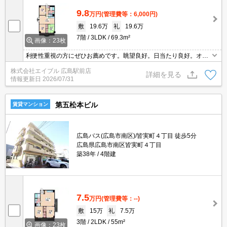
9.8
万円
(管理費等：6,000円)
敷
19.6万
礼
19.6万
7階
3LDK
69.3m²
画像：23枚
利便性重視の方にぜひお薦めです。眺望良好。日当たり良好。オー
トロック。エレベーターあり。
株式会社エイブル 広島駅前店
詳細を見る
情報更新日
2026/07/31
第五松本ビル
賃貸マンション
広島バス(広島市南区)/皆実町４丁目 徒歩5分
広島県広島市南区皆実町４丁目
築38年
4階建
7.5
万円
(管理費等：--)
敷
15万
礼
7.5万
3階
2LDK
55m²
画像：23枚