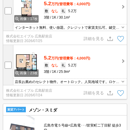
5.2
万円
(管理費等：4,000円)
敷
なし
礼
5.2万
3階
1K
30.1m²
画像：17枚
インターネット無料、使い放題。クレジットで家賃支払可。鍵交換
代22,000円。利便性重視の方にぜひお薦めです。新生活はこの街、
株式会社エイブル 広島駅前店
この部屋から。
詳細を見る
情報更新日
2026/07/25
5.2
万円
(管理費等：4,000円)
敷
なし
礼
5.2万
3階
1K
25.9m²
画像：23枚
店長お薦めのセレクト物件。オートロック。人気地域です。ロケー
ション良好。初期費用・家賃カード払い可。久しぶりに空きまし
株式会社エイブル 広島駅前店
た。引越指定業者あり。光インターネット無料使い放題。
詳細を見る
情報更新日
2026/07/24
メゾン・スミダ
賃貸アパート
広島市電５号線<広島電･･･/皆実町二丁目駅 徒歩3