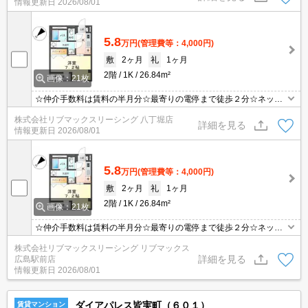
情報更新日
2026/08/01
5.8
万円
(管理費等：4,000円)
敷
2ヶ月
礼
1ヶ月
2階
1K
26.84m²
画像：21枚
☆仲介手数料は賃料の半月分☆最寄りの電停まで徒歩２分☆ネット
無料☆不在時にうれしい宅配ボックス付き☆浴室乾燥機や温水洗浄
株式会社リブマックスリーシング 八丁堀店
便座など人気の室内設備充実☆２口コンロのシステムキッチン☆TV
詳細を見る
情報更新日
2026/08/01
付きインターホンでセキュリティは安心☆彡
5.8
万円
(管理費等：4,000円)
敷
2ヶ月
礼
1ヶ月
2階
1K
26.84m²
画像：21枚
☆仲介手数料は賃料の半月分☆最寄りの電停まで徒歩２分☆ネット
無料☆不在時にうれしい宅配ボックス付き☆浴室乾燥機や温水洗浄
株式会社リブマックスリーシング リブマックス
便座など人気の室内設備充実☆２口コンロのシステムキッチン☆TV
詳細を見る
広島駅前店
付きインターホンでセキュリティは安心☆彡
情報更新日
2026/08/01
ダイアパレス皆実町（６０１）
賃貸マンション