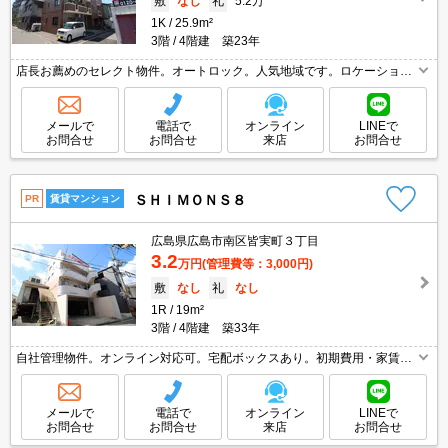
敷
なし
礼
5.2万
1K
25.9m²
3階
4階建 築23年
店長お薦めのセレクト物件。オートロック。人気地域です。ロケーション
良好。初期費用・家賃カード払い可。久しぶりに空きました。引越指定業
者あり。光インターネット無料使い放題。
メールで
電話で
オンライン
LINEで
お問合せ
お問合せ
来店
お問合せ
ＳＨＩＭＯＮＳ８
PR
賃貸マンション
広島県広島市南区皆実町３丁目
3.2
万円
(管理費等：3,000円)
敷
なし
礼
なし
1R
19m²
3階
4階建 築33年
自社管理物件。オンライン対応可。宅配ボックスあり。初期費用・家賃カ
ード払い可。引越指定業者あり。駐車場は敷地内。敷金・礼金なし。駐車
場(大型バイク)3,000円/月。
メールで
電話で
オンライン
LINEで
お問合せ
お問合せ
来店
お問合せ