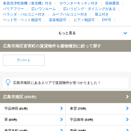
食器洗浄乾燥機（食洗機）付き
カウンターキッチン付き
収納重視
バリアフリー
広いワンルーム
広いリビング・ダイニングがある
ベランダ・バルコニー付き
ルーフバルコニー付き
屋上付き
ペット可・ペット相談可
楽器相談可
ピアノ相談可
DIY可
もっと見る
広島市南区皆実町の賃貸物件を建物種別に絞って探す
アパート
広島市南区にあるエリアで賃貸物件が見つかりました！
広島市南区
(890件)
宇品神田
東雲
(81件)
(75件)
翠
宇品御幸
(65件)
(53件)
東雲本町
青崎
(44件)
(38件)