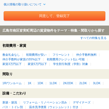
個人情報の取り扱いについて
広島市南区皆実町周辺の賃貸物件をテーマ・特集・間取りから探す
すべての特集を見る
初期費用・家賃
敷金礼金なし
初期費用が安い
フリーレント
仲介手数料無料
仲介手数料が家賃の55%以下
初期費用クレジット払い可能
家賃3万円以下
家賃5万円以下
学生割引制度（学割）対象
間取り
1R/ワンルーム
1K
1DK
1LDK
2K/2DK
2LDK
3LDK
設備・こだわり
新築・築浅
リフォーム・リノベーション済み
デザイナーズ
バス・トイレ別
温水洗浄便座（ウォシュレット）付き