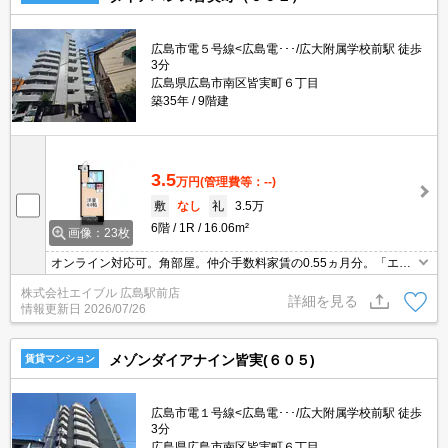
広島市電５号線<広島電･･･/広大附属学校前駅 徒歩
3分
広島県広島市南区皆実町６丁目
築35年
9階建
3.5
万円
(管理費等：--)
敷
なし
礼
3.5万
6階
1R
16.06m²
画像：23枚
オンライン対応可。角部屋。仲介手数料家賃の0.55ヵ月分。「エイ
ブル学割」で仲介手数料家賃の0.55ヶ月分より10％ＯＦＦ。
株式会社エイブル 広島駅前店
詳細を見る
情報更新日
2026/07/26
メゾンダイアナイン皆実(６０５)
賃貸マンション
広島市電１号線<広島電･･･/広大附属学校前駅 徒歩
3分
広島県広島市南区皆実町６丁目