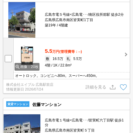
広島市電５号線<広島電･･･/南区役所前駅 徒歩2分
広島県広島市南区皆実町1丁目
築19年
4階建
5.5
万円
(管理費等：--)
敷
16.5万
礼
5.5万
4階
1K
22.8m²
画像：20枚
オートロック。コンビニへ80m。スーパーへ450m。
株式会社エイブル 広島駅前店
詳細を見る
情報更新日
2026/07/24
佐藤マンション
賃貸マンション
広島市電１号線<広島電･･･/皆実町六丁目駅 徒歩1
分
広島県広島市南区皆実町５丁目