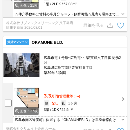
1階
2LDK
57.08m²
画像：21枚
☆仲介手数料は賃料の半月分☆ペット飼育可能☆最寄り電停まで徒
歩５分☆ネット無料☆都市ガスで光熱費を抑えられます☆追い焚き
株式会社リブマックスリーシング 八丁堀店
機能や浴室乾燥機など人気の室内設備充実☆近隣にスーパーやコン
詳細を見る
情報更新日
2026/08/01
ビニがあり住環境良好です☆便利な宅配ボックスあり☆彡
OKAMUNE BLD.
賃貸マンション
広島市電１号線<広島電･･･/皆実町六丁目駅 徒歩2
分
広島県広島市南区皆実町６丁目
築39年
4階建
3.3
万円
(管理費等：--)
敷
なし
礼
1ヶ月
3階
1DK
22.5m²
画像：37枚
広島市南区皆実町に位置する「OKAMUNEBLD」は単身者様向けマ
ンションです。 スーパーまで徒歩圏内の好立地に位置しています。
株式会社クリエイト企画 ルーム
１Rにデザインされたお部屋は、お部屋とコンロ設置可キッチンと