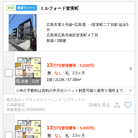
ミルフォード皆実町
新築
賃貸アパート
広島市電５号線<広島電･･･/皆実町二丁目駅 徒歩5
分
広島県広島市南区皆実町４丁目
新築
3階建
13
万円
(管理費等：5,000円)
敷
なし
礼
2.5ヶ月
1階
2LDK
57.08m²
画像：21枚
☆仲介手数料は賃料の半月分☆ペット飼育可能☆最寄り電停まで徒
歩５分☆ネット無料☆都市ガスで光熱費を抑えられます☆追い焚き
株式会社リブマックスリーシング リブマックス
機能や浴室乾燥機など人気の室内設備充実☆近隣にスーパーやコン
詳細を見る
広島駅前店
ビニがあり住環境良好です☆便利な宅配ボックスあり☆彡
情報更新日
2026/08/01
13
万円
(管理費等：5,000円)
敷
なし
礼
2.5ヶ月