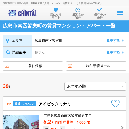
広島市南区皆実町の賃貸・不動産情報で賃貸マンション・賃貸アパートなど賃貸物件の部屋探し
お部屋を探す
気になる
最近見た
保存中の
リスト
物件
条件
沿線・駅から
広島市南区皆実町の賃貸マンション・アパート一覧
住所から
家賃相場から
広島市南区皆実町
変更する
エリア
通勤通学時間から
詳細条件
指定なし
変更する
物件特集から
条件保存
物件新着メール
不動産会社から
TOP
39
件
アイビックミナミ
PR
賃貸マンション
広島県広島市南区皆実町５丁目
5.2
万円
(管理費等：4,000円)