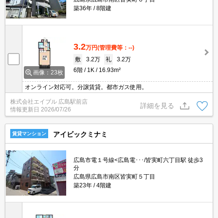
築36年
8階建
3.2
万円
(管理費等：--)
敷
3.2万
礼
3.2万
6階
1K
16.93m²
画像：23枚
オンライン対応可。分譲賃貸。都市ガス使用。
株式会社エイブル 広島駅前店
詳細を見る
情報更新日
2026/07/26
アイビックミナミ
賃貸マンション
広島市電１号線<広島電･･･/皆実町六丁目駅 徒歩3
分
広島県広島市南区皆実町５丁目
築23年
4階建