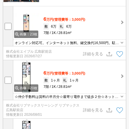
6
万円
(管理費等：3,000円)
敷
6万
礼
6万
7階
1K
28.81m²
画像：23枚
オンライン対応可。インターネット無料。鍵交換代16,500円。駐輪
場月550円。
株式会社エイブル 広島駅前店
詳細を見る
情報更新日
2026/07/27
6
万円
(管理費等：3,000円)
敷
1ヶ月
礼
1ヶ月
7階
1K
28.81m²
画像：20枚
☆仲介手数料は賃料の半月分☆最寄り電停まで徒歩２分☆ネット無
料☆都市ガスで光熱費を抑えられます☆オートロックで防犯面も安
株式会社リブマックスリーシング リブマックス
心☆近隣にスーパーやコンビニがあり住環境良好です☆彡
詳細を見る
広島駅前店
情報更新日
2026/08/01