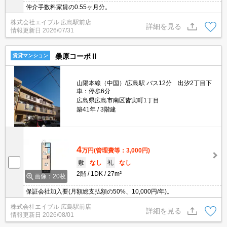
仲介手数料家賃の0.55ヶ月分。
株式会社エイブル 広島駅前店
詳細を見る
情報更新日
2026/07/31
桑原コーポⅡ
賃貸マンション
山陽本線（中国）/広島駅 バス12分 出汐2丁目下
車：停歩6分
広島県広島市南区皆実町1丁目
築41年
3階建
4
万円
(管理費等：3,000円)
敷
なし
礼
なし
2階
1DK
27m²
画像：20枚
保証会社加入要(月額総支払額の50%、10,000円/年)。
株式会社エイブル 広島駅前店
詳細を見る
情報更新日
2026/08/01