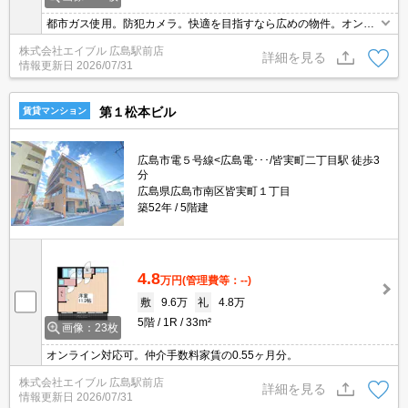
都市ガス使用。防犯カメラ。快適を目指すなら広めの物件。オンラ
イン対応可。
株式会社エイブル 広島駅前店
詳細を見る
情報更新日
2026/07/31
第１松本ビル
賃貸マンション
広島市電５号線<広島電･･･/皆実町二丁目駅 徒歩3
分
広島県広島市南区皆実町１丁目
築52年
5階建
4.8
万円
(管理費等：--)
敷
9.6万
礼
4.8万
5階
1R
33m²
画像：23枚
オンライン対応可。仲介手数料家賃の0.55ヶ月分。
株式会社エイブル 広島駅前店
詳細を見る
情報更新日
2026/07/31