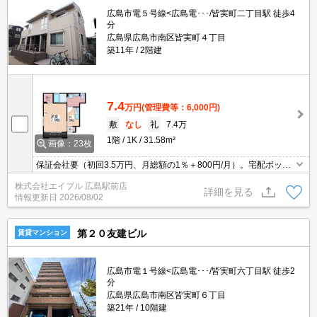
広島市電５号線<広島電･･･/皆実町二丁目駅 徒歩4
分
広島県広島市南区皆実町４丁目
築11年
2階建
7.4
万円
(管理費等：6,000円)
敷
なし
礼
7.4万
1階
1K
31.58m²
画像：23枚
保証会社要（初回3.5万円、月総額の1％＋800円/月）。宅配ボック
スあり。室内物干しあり。温水洗浄暖房便座。エアコン1基付き。T
株式会社エイブル 広島駅前店
Vインターホン付き。
詳細を見る
情報更新日
2026/08/02
第２０友建ビル
賃貸マンション
広島市電１号線<広島電･･･/皆実町六丁目駅 徒歩2
分
広島県広島市南区皆実町６丁目
築21年
10階建