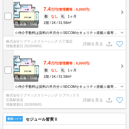
7.4
万円
(管理費等：6,000円)
敷
なし
礼
1ヶ月
1階
1K
31.58m²
画像：16枚
☆仲介手数料は賃料の半月分☆SECOMセキュリティ搭載☆最寄り
電停まで徒歩３分☆ネット使用料無料☆都市ガスで光熱費を抑えら
株式会社リブマックスリーシング 八丁堀店
れます☆２口キッチンや追い焚き機能など人気の室内設備充実して
詳細を見る
情報更新日
2026/08/01
ます☆彡
7.4
万円
(管理費等：6,000円)
敷
なし
礼
1ヶ月
1階
1K
31.58m²
画像：16枚
☆仲介手数料は賃料の半月分☆SECOMセキュリティ搭載☆最寄り
電停まで徒歩３分☆ネット使用料無料☆都市ガスで光熱費を抑えら
株式会社リブマックスリーシング リブマックス
れます☆２口キッチンや追い焚き機能など人気の室内設備充実して
詳細を見る
広島駅前店
ます☆彡
情報更新日
2026/08/01
セジュール皆実Ⅱ
賃貸ハイツ