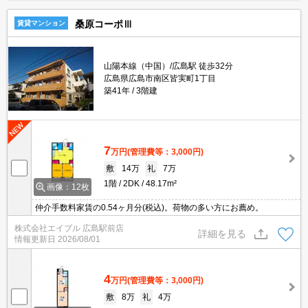
桑原コーポⅢ
賃貸マンション
山陽本線（中国）/広島駅 徒歩32分
広島県広島市南区皆実町1丁目
築41年
3階建
7
万円
(管理費等：3,000円)
敷
14万
礼
7万
1階
2DK
48.17m²
画像：12枚
仲介手数料家賃の0.54ヶ月分(税込)。荷物の多い方にお薦め。
株式会社エイブル 広島駅前店
詳細を見る
情報更新日
2026/08/01
4
万円
(管理費等：3,000円)
敷
8万
礼
4万