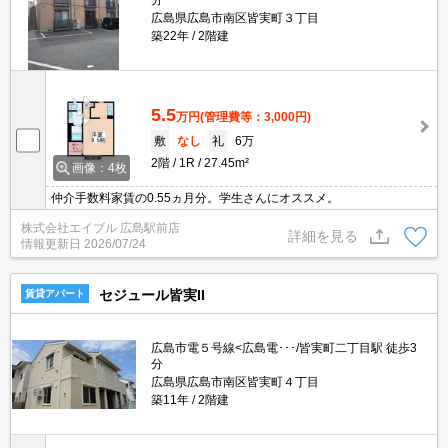
分
広島県広島市南区皆実町３丁目
築22年
2階建
5.5
万円
(管理費等：3,000円)
敷
なし
礼
6万
2階
1R
27.45m²
画像：4枚
仲介手数料家賃の0.55ヵ月分。学生さんにオススメ。
株式会社エイブル 広島駅前店
詳細を見る
情報更新日
2026/07/24
セジュール皆実II
賃貸アパート
広島市電５号線<広島電･･･/皆実町二丁目駅 徒歩3
分
広島県広島市南区皆実町４丁目
築11年
2階建