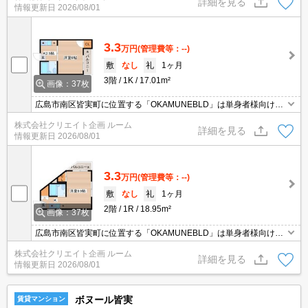
詳細を見る
情報更新日
2026/08/01
のメリハリがついています。 ぜひ「OKAMUNEBLD」で新生活を始
めてはどうでしょう。
3.3
万円
(管理費等：--)
敷
なし
礼
1ヶ月
3階
1K
17.01m²
画像：37枚
広島市南区皆実町に位置する「OKAMUNEBLD」は単身者様向けマ
ンションです。 スーパーまで徒歩圏内の好立地に位置しています。
株式会社クリエイト企画 ルーム
１Rにデザインされたお部屋は、お部屋とコンロ設置可キッチンと
詳細を見る
情報更新日
2026/08/01
のメリハリがついています。 ぜひ「OKAMUNEBLD」で新生活を始
めてはどうでしょう。
3.3
万円
(管理費等：--)
敷
なし
礼
1ヶ月
2階
1R
18.95m²
画像：37枚
広島市南区皆実町に位置する「OKAMUNEBLD」は単身者様向けマ
ンションです。 スーパーまで徒歩圏内の好立地に位置しています。
株式会社クリエイト企画 ルーム
１Rにデザインされたお部屋は、お部屋とコンロ設置可キッチンと
詳細を見る
情報更新日
2026/08/01
のメリハリがついています。 ぜひ「OKAMUNEBLD」で新生活を始
めてはどうでしょう。
ボヌール皆実
賃貸マンション