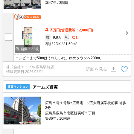
築47年
3階建
4.7
万円
(管理費等：2,000円)
敷
9.8万
礼
なし
3階
2DK
31.59m²
画像：22枚
コンビニまで50mはうれしいね。ゆめタウンへ200m。
株式会社エイブル 広島駅前店
詳細を見る
情報更新日
2026/08/04
アームズ皆実
賃貸マンション
広島市電１号線<広島電･･･/広大附属学校前駅 徒歩
2分
広島県広島市南区皆実町５丁目
築36年
10階建