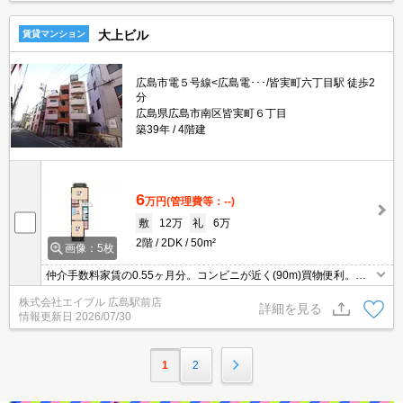
大上ビル
賃貸マンション
広島市電５号線<広島電･･･/皆実町六丁目駅 徒歩2
分
広島県広島市南区皆実町６丁目
築39年
4階建
6
万円
(管理費等：--)
敷
12万
礼
6万
2階
2DK
50m²
画像：5枚
仲介手数料家賃の0.55ヶ月分。コンビニが近く(90m)買物便利。ス
ーパーが近く(190m)買物便利。ホームセンターへ120m。人気地域
株式会社エイブル 広島駅前店
です。
詳細を見る
情報更新日
2026/07/30
1
2