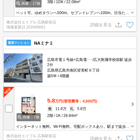
3階
1DK
22.08m²
画像：17枚
ペット可。ゆめタウンへ500m。セブンイレブンへ100m。日当たり
良好。
株式会社エイブル 広島駅前店
詳細を見る
情報更新日
2026/08/01
NAミナミ
賃貸マンション
広島市電１号線<広島電･･･/広大附属学校前駅 徒歩
2分
広島県広島市南区皆実町６丁目
築5年
4階建
5.8
万円
(管理費等：4,000円)
敷
11.6万
礼
5.8万
2階
1K
26.84m²
画像：7枚
インターネット無料。Wi-Fi無料。宅配ボックスあり。駅まで徒歩5
分圏内!。
株式会社エイブル 広島駅前店
詳細を見る