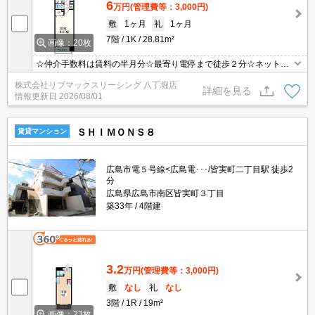
6
万円
(管理費等：3,000円)
敷
1ヶ月
礼
1ヶ月
7階
1K
28.81m²
画像：20枚
☆仲介手数料は賃料の半月分☆最寄り電停まで徒歩２分☆ネット無
料☆都市ガスで光熱費を抑えられます☆オートロックで防犯面も安
株式会社リブマックスリーシング 八丁堀店
心☆近隣にスーパーやコンビニがあり住環境良好です☆彡
詳細を見る
情報更新日
2026/08/01
ＳＨＩＭＯＮＳ８
賃貸マンション
広島市電５号線<広島電･･･/皆実町二丁目駅 徒歩2
分
広島県広島市南区皆実町３丁目
築33年
4階建
3.2
万円
(管理費等：3,000円)
敷
なし
礼
なし
3階
1R
19m²
画像：23枚