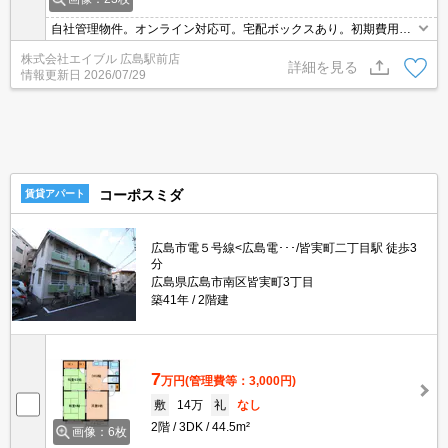
自社管理物件。オンライン対応可。宅配ボックスあり。初期費用・
家賃カード払い可。引越指定業者あり。駐車場は敷地内。敷金・礼
株式会社エイブル 広島駅前店
金なし。駐車場(大型バイク)3,000円/月。
詳細を見る
情報更新日
2026/07/29
コーポスミダ
賃貸アパート
広島市電５号線<広島電･･･/皆実町二丁目駅 徒歩3
分
広島県広島市南区皆実町3丁目
築41年
2階建
7
万円
(管理費等：3,000円)
敷
14万
礼
なし
2階
3DK
44.5m²
画像：6枚