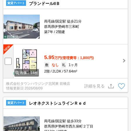
プランドールIIＢ
賃貸アパート
両毛線/国定駅 徒歩21分
群馬県伊勢崎市三和町
築7年
2階建
5.95
万円
(管理費等：1,800円)
敷
なし
礼
1ヶ月
2階
2LDK
57.64m²
画像：14枚
株式会社タウンハウジング北関東 前橋店
詳細を見る
情報更新日
2026/08/09
レオネクストシュラインＲｅｄ
賃貸アパート
両毛線/国定駅 徒歩33分
群馬県伊勢崎市西久保町２丁目