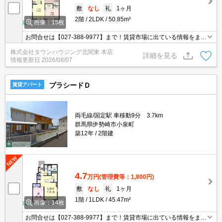
敷
なし
礼
1ヶ月
2階
2LDK
50.85m²
画像：15枚
お問合せは【027-388-9977】まで！賃貸市場に出ている情報をまと
めてご紹介可能です☆是非お電話でリアルタイムの空室状況をご確
株式会社タウンハウジング北関東 本店
認くださいませ♪
詳細を見る
情報更新日
2026/08/07
プラシードＤ
賃貸アパート
両毛線/国定駅 車移動9分 3.7km
群馬県伊勢崎市小泉町
築12年
2階建
4.7
万円
(管理費等：1,800円)
敷
なし
礼
1ヶ月
1階
1LDK
45.47m²
画像：14枚
お問合せは【027-388-9977】まで！賃貸市場に出ている情報をまと