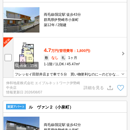
両毛線/国定駅 徒歩43分
群馬県伊勢崎市小泉町
築12年
2階建
4.7
万円
(管理費等：1,800円)
敷
なし
礼
1ヶ月
1-1階
1LDK
45.47m²
画像：15枚
フレッセイ田部井店まで車で５分 買い物便利なのに～のどかな環
境
伸和地産株式会社 エイブルネットワーク伊勢崎
詳細を見る
中央店
情報更新日
2026/08/07
ル ヴァン２（小泉町）
賃貸アパート
両毛線/国定駅 徒歩42分