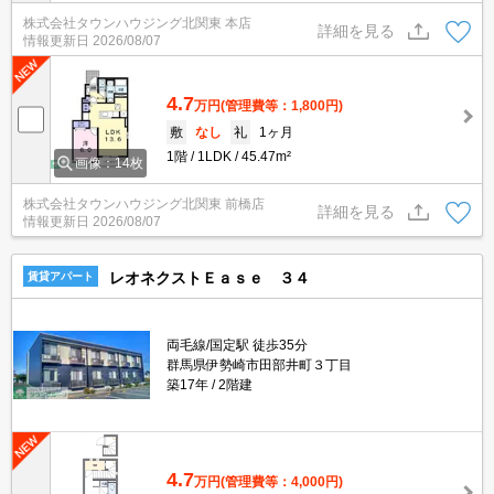
めてご紹介可能です☆是非お電話でリアルタイムの空室状況をご確
株式会社タウンハウジング北関東 本店
認くださいませ♪
詳細を見る
情報更新日
2026/08/07
4.7
万円
(管理費等：1,800円)
敷
なし
礼
1ヶ月
1階
1LDK
45.47m²
画像：14枚
株式会社タウンハウジング北関東 前橋店
詳細を見る
情報更新日
2026/08/07
レオネクストＥａｓｅ ３４
賃貸アパート
両毛線/国定駅 徒歩35分
群馬県伊勢崎市田部井町３丁目
築17年
2階建
4.7
万円
(管理費等：4,000円)