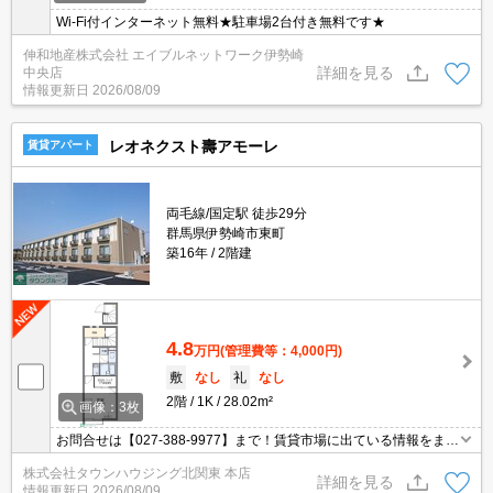
Wi-Fi付インターネット無料★駐車場2台付き無料です★
伸和地産株式会社 エイブルネットワーク伊勢崎
詳細を見る
中央店
情報更新日
2026/08/09
レオネクスト壽アモーレ
賃貸アパート
両毛線/国定駅 徒歩29分
群馬県伊勢崎市東町
築16年
2階建
4.8
万円
(管理費等：4,000円)
敷
なし
礼
なし
2階
1K
28.02m²
画像：3枚
お問合せは【027-388-9977】まで！賃貸市場に出ている情報をまと
めてご紹介可能です☆是非お電話でリアルタイムの空室状況をご確
株式会社タウンハウジング北関東 本店
認くださいませ♪
詳細を見る
情報更新日
2026/08/09