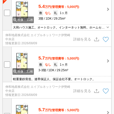
5.4
万円
(管理費等：5,000円)
敷
なし
礼
1ヶ月
3階
1DK
29.25m²
画像：13枚
大和ハウス施工。オートロック。インターネット無料。ホームセキ
ュリティーシステム標準搭載。
伸和地産株式会社 エイブルネットワーク伊勢崎
詳細を見る
中央店
情報更新日
2026/08/09
5.7
万円
(管理費等：5,000円)
敷
なし
礼
1ヶ月
3-3階
1DK
29.25m²
画像：21枚
軽重量鉄骨造。連帯保証人、保証会社不要。オートロック。
伸和地産株式会社 エイブルネットワーク伊勢崎
詳細を見る
中央店
情報更新日
2026/08/09
5.7
万円
(管理費等：5,000円)