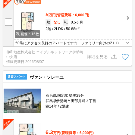
5
万円
(管理費等：6,000円)
敷
なし
礼
0.5ヶ月
2階
2LDK
50.88m²
画像：16枚
50号にアクセス良好のアパートです☆ ファミリー向けの2ＬＤ
Ｋ。周辺にはショッピングモールがございますので買い物等便利で
伸和地産株式会社 エイブルネットワーク伊勢崎
す。桐生方面にもアクセス良いですよ～
詳細を見る
中央店
情報更新日
2026/08/07
ヴァン・ソレーユ
賃貸アパート
両毛線/国定駅 徒歩29分
群馬県伊勢崎市田部井町３丁目
築14年
2階建
6.3
万円
(管理費等：6,000円)