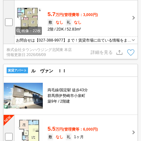
5.7
万円
(管理費等：3,000円)
敷
なし
礼
なし
2階
2DK
52.83m²
画像：22枚
お問合せは【027-388-9977】まで！賃貸市場に出ている情報をまと
めてご紹介可能です☆是非お電話でリアルタイムの空室状況をご確
株式会社タウンハウジング北関東 本店
認くださいませ♪
詳細を見る
情報更新日
2026/08/09
ル ヴァン ＩＩ
賃貸アパート
両毛線/国定駅 徒歩43分
群馬県伊勢崎市小泉町
築9年
2階建
5.5
万円
(管理費等：6,000円)
敷
なし
礼
1ヶ月