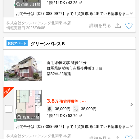
1階
1LDK
43.25m²
画像：11枚
お問合せは【027-388-9977】まで！賃貸市場に出ている情報をまと
めてご紹介可能です☆是非お電話でリアルタイムの空室状況をご確
株式会社タウンハウジング北関東 本店
認くださいませ♪
詳細を見る
情報更新日
2026/08/08
グリーンパレスＢ
賃貸アパート
両毛線/国定駅 徒歩44分
群馬県伊勢崎市赤堀今井町１丁目
築32年
2階建
3.8
万円
(管理費等：--)
敷
38,000円
礼
38,000円
1階
2LDK
53.79m²
画像：4枚
お問合せは【027-388-9977】まで！賃貸市場に出ている情報をまと
めてご紹介可能です☆是非お電話でリアルタイムの空室状況をご確
株式会社タウンハウジング北関東 本店
認くださいませ♪
詳細を見る