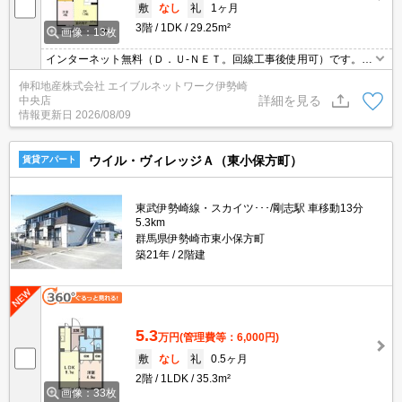
敷
なし
礼
1ヶ月
3階
1DK
29.25m²
画像：13枚
インターネット無料（Ｄ．Ｕ-ＮＥＴ。回線工事後使用可）です。IH
システムキッチン、浴室テレビ、ALSOK等、設備充実しておりま
伸和地産株式会社 エイブルネットワーク伊勢崎
す。エントランスはオートロック付で防犯面も安心ですね！
詳細を見る
中央店
情報更新日
2026/08/09
ウイル・ヴィレッジＡ（東小保方町）
賃貸アパート
東武伊勢崎線・スカイツ･･･/剛志駅 車移動13分
5.3km
群馬県伊勢崎市東小保方町
築21年
2階建
5.3
万円
(管理費等：6,000円)
敷
なし
礼
0.5ヶ月
2階
1LDK
35.3m²
画像：33枚