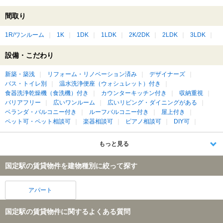
間取り
1R/ワンルーム
1K
1DK
1LDK
2K/2DK
2LDK
3LDK
設備・こだわり
新築・築浅
リフォーム・リノベーション済み
デザイナーズ
バス・トイレ別
温水洗浄便座（ウォシュレット）付き
食器洗浄乾燥機（食洗機）付き
カウンターキッチン付き
収納重視
バリアフリー
広いワンルーム
広いリビング・ダイニングがある
ベランダ・バルコニー付き
ルーフバルコニー付き
屋上付き
ペット可・ペット相談可
楽器相談可
ピアノ相談可
DIY可
もっと見る
国定駅の賃貸物件を建物種別に絞って探す
アパート
国定駅の賃貸物件に関するよくある質問