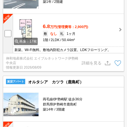
築1年
2階建
6.8
万円
(管理費等：2,900円)
敷
なし
礼
1ヶ月
1階
2LDK
50.44m²
画像：17枚
新築。Wi-Fi無料。敷地内防犯カメラ設置。LDKフローリング。
伸和地産株式会社 エイブルネットワーク伊勢崎
詳細を見る
中央店
情報更新日
2026/08/09
オルタシア カツラ（鹿島町）
賃貸アパート
両毛線/伊勢崎駅 徒歩36分
群馬県伊勢崎市鹿島町
築14年
3階建