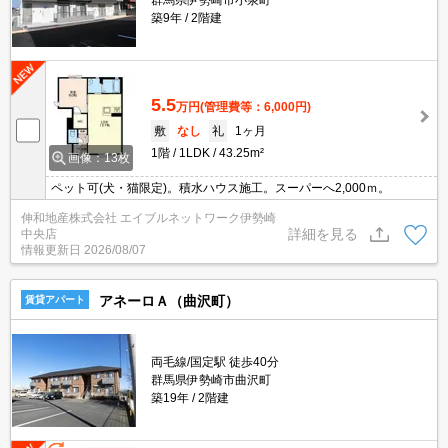
群馬県伊勢崎市小泉町
築9年
2階建
5.5
万円
(管理費等：6,000円)
敷
なし
礼
1ヶ月
1階
1LDK
43.25m²
画像：13枚
ペット可(犬・猫限定)。積水ハウス施工。スーパーへ2,000ｍ。
伸和地産株式会社 エイブルネットワーク伊勢崎
詳細を見る
中央店
情報更新日
2026/08/07
アネーロＡ（曲沢町）
賃貸アパート
両毛線/国定駅 徒歩40分
群馬県伊勢崎市曲沢町
築19年
2階建