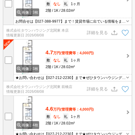
敷
なし
礼
1ヶ月
2階
1K
28.02m²
画像：3枚
お問合せは【027-388-9977】まで！賃貸市場に出ている情報をまと
めてご紹介可能です☆是非お電話でリアルタイムの空室状況をご確
株式会社タウンハウジング北関東 本店
認くださいませ♪
詳細を見る
情報更新日
2026/08/08
4.7
万円
(管理費等：4,000円)
敷
なし
礼
1ヶ月
2階
1K
28.02m²
画像：3枚
★お問い合わせは【027-212-2230】まで★ぜひタウンハウジング前
橋店へお問い合わせください★
株式会社タウンハウジング北関東 前橋店
詳細を見る
情報更新日
2026/08/08
4.6
万円
(管理費等：4,000円)
敷
なし
礼
1ヶ月
2階
1K
28.02m²
画像：4枚
★お問い合わせは【027-212-2230】まで★ぜひタウンハウジング前