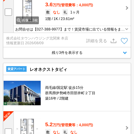
3.6
万円
(管理費等：4,000円)
敷
なし
礼
1ヶ月
1階
1K
23.61m²
画像：3枚
お問合せは【027-388-9977】まで！賃貸市場に出ている情報をまと
めてご紹介可能です☆是非お電話でリアルタイムの空室状況をご確
株式会社タウンハウジング北関東 本店
認くださいませ♪
詳細を見る
情報更新日
2026/08/09
残り3件を表示する
レオネクストタビィ
賃貸アパート
両毛線/国定駅 徒歩15分
群馬県伊勢崎市田部井町２丁目
築16年
2階建
5.2
万円
(管理費等：4,000円)
敷
なし
礼
なし