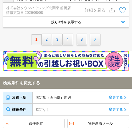
橋店へお問い合わせください★
株式会社タウンハウジング北関東 前橋店
詳細を見る
情報更新日
2026/08/08
残り3件を表示する
1
2
3
4
8
…
検索条件を変更する
国定駅（両毛線）周辺
変更する
沿線・駅
詳細条件
指定なし
変更する
条件保存
物件新着メール