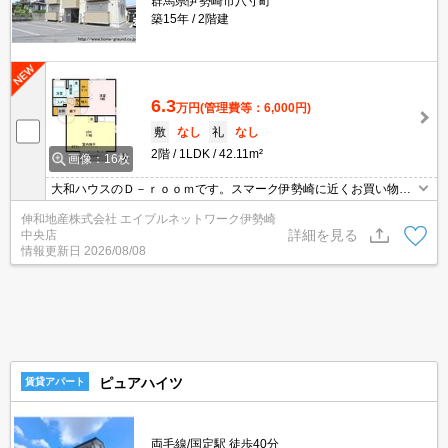
群馬県伊勢崎市八寸町
築15年
2階建
6.3
万円
(管理費等：6,000円)
敷
なし
礼
なし
2階
1LDK
42.11m²
画像：16枚
大和ハウスのＤ－ｒｏｏｍです。スマーク伊勢崎に近くお買い物も
便利な立地です。ＬＤＫは2面採光で明るいお部屋です。浴室は窓
伸和地産株式会社 エイブルネットワーク伊勢崎
付きなので換気対策もバッチリです。カップルにもシングルの方に
詳細を見る
中央店
もおすすめの使いやすい１ＬＤＫです。
情報更新日
2026/08/08
ピュアハイツ
賃貸アパート
両毛線/国定駅 徒歩40分