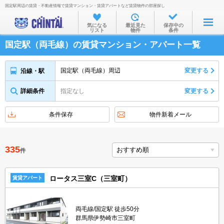
国定駅周辺の賃貸・不動産情報で賃貸マンション・賃貸アパートなど賃貸物件の部屋探し
お部屋を探す
気になる
最近見た
保存中の
リスト
物件
条件
沿線・駅から
国定駅（両毛線）の賃貸マンション・アパート一覧
住所から
家賃相場から
国定駅（両毛線）周辺
変更する
沿線・駅
通勤通学時間から
詳細条件
指定なし
変更する
物件特集から
条件保存
物件新着メール
不動産会社から
TOP
335
件
ロータス三室C（三室町）
賃貸アパート
両毛線/国定駅 徒歩50分
群馬県伊勢崎市三室町