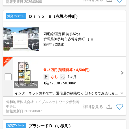
情報更新日
2026/08/08
Ｄｉｎｏ B（赤堀今井町）
賃貸アパート
両毛線/国定駅 徒歩62分
群馬県伊勢崎市赤堀今井町1丁目
築4年
2階建
6.7
万円
(管理費等：4,500円)
敷
なし
礼
1ヶ月
1階
2LDK
50.38m²
画像：17枚
インターネット無料です。通信量の制限なく心ゆくまでお楽しみい
ただけます。大和ハウスＤ－ｒｏｏｍの新築物件ですので、細部に
伸和地産株式会社 エイブルネットワーク伊勢崎
までこだわりの詰まった使いやすい間取りとなっております。ぜひ
詳細を見る
中央店
一度、内覧してみませんか？
情報更新日
2026/08/07
プラシードＤ（小泉町）
賃貸アパート