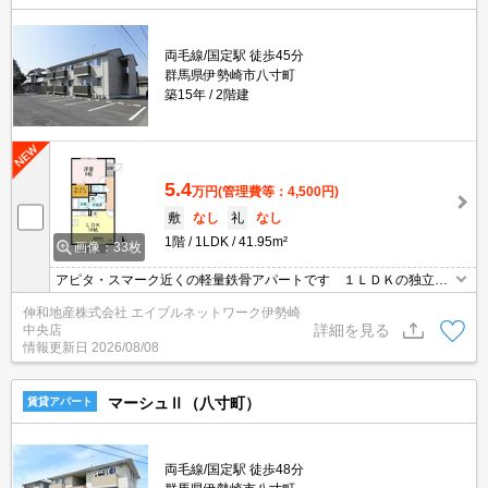
両毛線/国定駅 徒歩45分
群馬県伊勢崎市八寸町
築15年
2階建
5.4
万円
(管理費等：4,500円)
敷
なし
礼
なし
1階
1LDK
41.95m²
画像：33枚
アピタ・スマーク近くの軽量鉄骨アパートです １ＬＤＫの独立部
屋タイプはカップル・新婚さん向きですよ♪
伸和地産株式会社 エイブルネットワーク伊勢崎
詳細を見る
中央店
情報更新日
2026/08/08
マーシュⅡ（八寸町）
賃貸アパート
両毛線/国定駅 徒歩48分