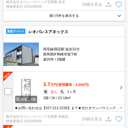
株式会社タウンハウジング北関東 本店
認くださいませ♪
詳細を見る
情報更新日
2026/08/09
残り5件を表示する
レオパレスアネックス
賃貸アパート
両毛線/国定駅 徒歩32分
群馬県伊勢崎市堀下町
築20年
2階建
3.7
万円
(管理費等：4,000円)
敷
なし
礼
1ヶ月
1階
1K
23.18m²
画像：4枚
★お問い合わせは【027-212-2230】まで★ぜひタウンハウジング前
橋店へお問い合わせください★
株式会社タウンハウジング北関東 前橋店
詳細を見る
情報更新日
2026/08/09