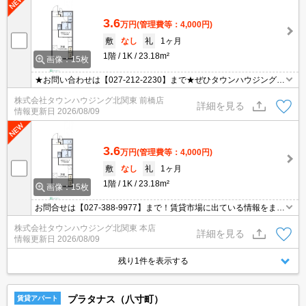
3.6
万円
(管理費等：4,000円)
敷
なし
礼
1ヶ月
1階
1K
23.18m²
画像：15枚
★お問い合わせは【027-212-2230】まで★ぜひタウンハウジング前
橋店へお問い合わせください★
株式会社タウンハウジング北関東 前橋店
詳細を見る
情報更新日
2026/08/09
3.6
万円
(管理費等：4,000円)
敷
なし
礼
1ヶ月
1階
1K
23.18m²
画像：15枚
お問合せは【027-388-9977】まで！賃貸市場に出ている情報をまと
めてご紹介可能です☆是非お電話でリアルタイムの空室状況をご確
株式会社タウンハウジング北関東 本店
認くださいませ♪
詳細を見る
情報更新日
2026/08/09
残り1件を表示する
プラタナス（八寸町）
賃貸アパート