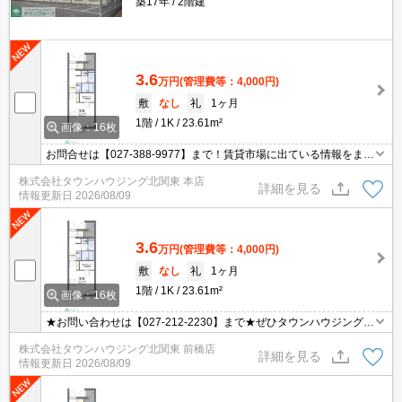
築17年
2階建
3.6
万円
(管理費等：4,000円)
敷
なし
礼
1ヶ月
1階
1K
23.61m²
画像：16枚
お問合せは【027-388-9977】まで！賃貸市場に出ている情報をまと
めてご紹介可能です☆是非お電話でリアルタイムの空室状況をご確
株式会社タウンハウジング北関東 本店
認くださいませ♪
詳細を見る
情報更新日
2026/08/09
3.6
万円
(管理費等：4,000円)
敷
なし
礼
1ヶ月
1階
1K
23.61m²
画像：16枚
★お問い合わせは【027-212-2230】まで★ぜひタウンハウジング前
橋店へお問い合わせください★
株式会社タウンハウジング北関東 前橋店
詳細を見る
情報更新日
2026/08/09