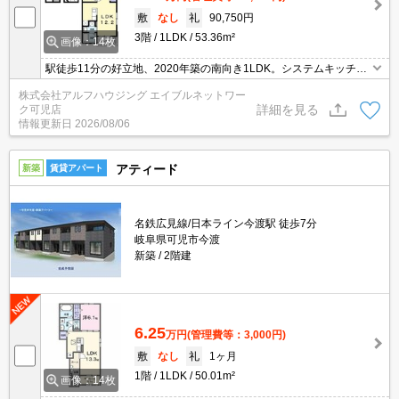
敷
なし
礼
90,750円
3階
1LDK
53.36m²
画像：14枚
駅徒歩11分の好立地、2020年築の南向き1LDK。システムキッチ
ン、追い焚きなど設備充実で、快適な暮らしをサポートします。
株式会社アルフハウジング エイブルネットワー
詳細を見る
ク可児店
情報更新日
2026/08/06
アティード
新築
賃貸アパート
名鉄広見線/日本ライン今渡駅 徒歩7分
岐阜県可児市今渡
新築
2階建
6.25
万円
(管理費等：3,000円)
敷
なし
礼
1ヶ月
1階
1LDK
50.01m²
画像：14枚