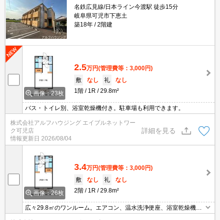
名鉄広見線/日本ライン今渡駅 徒歩15分
岐阜県可児市下恵土
築18年
2階建
2.5
万円
(管理費等：3,000円)
敷
なし
礼
なし
1階
1R
29.8m²
画像：23枚
バス・トイレ別、浴室乾燥機付き。駐車場も利用できます。
株式会社アルフハウジング エイブルネットワー
詳細を見る
ク可児店
情報更新日
2026/08/04
3.4
万円
(管理費等：3,000円)
敷
なし
礼
なし
2階
1R
29.8m²
画像：26枚
広々29.8㎡のワンルーム。エアコン、温水洗浄便座、浴室乾燥機な
ど水回りの設備も充実。