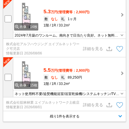
5.3
万円
(管理費等：2,900円)
敷
なし
礼
1ヶ月
1階
1R
33.2m²
画像：14枚
2024年7月築のワンルーム。南向きで日当たり良好。ネット無料で
快適な一人暮らしをサポート。設備も充実。
株式会社アルフハウジング エイブルネットワー
詳細を見る
ク可児店
情報更新日
2026/08/06
5.5
万円
(管理費等：2,900円)
敷
なし
礼
89,250円
1階
1R
33.2m²
画像：15枚
ネット使用料不要/追焚機能浴室/浴室乾燥機/システムキッチン/TVイ
ンターホン/宅配ボックス/防犯カメラ/エアコン/照明付き/シャワー付
株式会社舘林林業 エイブルネットワーク土岐店
洗面台/温水洗浄便座/IHヒーター/ダブルロックキー/床下収納/物置/シ
詳細を見る
情報更新日
2026/08/01
ューズボックス/24時間換気/複層ガラス/専用ゴミ置き場/室内物干し/
角住戸/南向き/シャッター/サンルーム
残り1件を表示する