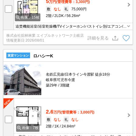
5
万円
(管理費等：3,300円)
敷
なし
礼
75,000円
2階
2LDK
56.26m²
画像：15枚
追焚機能浴室/浴室乾燥機/TVインターホン/バストイレ別/エアコン/シ
ャワー付洗面台/温水洗浄便座/対面式キッチン/プロパンガス/シュー
株式会社舘林林業 エイブルネットワーク土岐店
ズボックス/フローリング/クロゼット/洗濯機置場（室内）/洗面所独
詳細を見る
情報更新日
2026/08/01
立/バルコニー/最上階/2階以上/セキュリティキー/24時間管理/敷金不
要/保証人不要/敷金ゼロプラン利用可
ロハシーK
賃貸マンション
名鉄広見線/日本ライン今渡駅 徒歩18分
岐阜県可児市今渡
築29年
3階建
2.6
万円
(管理費等：3,000円)
敷
なし
礼
なし
2階
1K
24.84m²
画像：7枚