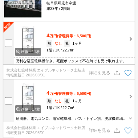
岐阜県可児市今渡
築23年
2階建
4
万円
(管理費等：6,500円)
敷
なし
礼
1ヶ月
1階
1K
22.7m²
画像：11枚
便利な浴室乾燥機付き。宅配ボックスで不在時でも受け取れます。
株式会社舘林林業 エイブルネットワーク土岐店
詳細を見る
情報更新日
2026/08/01
4
万円
(管理費等：6,500円)
敷
なし
礼
1ヶ月
1階
1K
22.7m²
画像：17枚
給湯器、電気コンロ、浴室乾燥機、バス・トイレ別、洗濯機置場
（室内）、エアコン（冷暖房）、インターネット対応、自転車置
株式会社舘林林業 エイブルネットワーク土岐店
場、インターネット使い放題・U-NEXT一般作品見放題プラン有
詳細を見る
情報更新日
2026/08/01