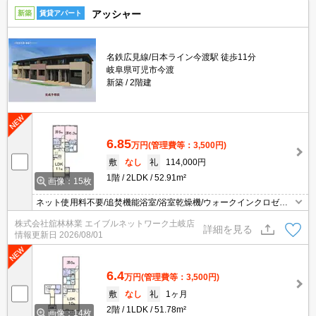
アッシャー
新築
賃貸アパート
名鉄広見線/日本ライン今渡駅 徒歩11分
岐阜県可児市今渡
新築
2階建
6.85
万円
(管理費等：3,500円)
敷
なし
礼
114,000円
1階
2LDK
52.91m²
画像：15枚
ネット使用料不要/追焚機能浴室/浴室乾燥機/ウォークインクロゼッ
ト/システムキッチン/TVインターホン/宅配ボックス/防犯カメラ/エア
株式会社舘林林業 エイブルネットワーク土岐店
コン2台/ペット相談/照明付き/シャワー付洗面台/温水洗浄便座/IHヒ
詳細を見る
情報更新日
2026/08/01
ーター/床下収納/物置/シューズボックス/24時間換気/オートバス/複
層ガラス/室内物干し/角住戸/シャッター
6.4
万円
(管理費等：3,500円)
敷
なし
礼
1ヶ月
2階
1LDK
51.78m²
画像：14枚