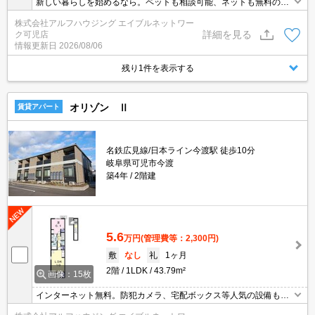
新しい暮らしを始めるなら。ペットも相談可能、ネットも無料の1L
DKです。
株式会社アルフハウジング エイブルネットワー
詳細を見る
ク可児店
情報更新日
2026/08/06
残り1件を表示する
オリゾン Ⅱ
賃貸アパート
名鉄広見線/日本ライン今渡駅 徒歩10分
岐阜県可児市今渡
築4年
2階建
5.6
万円
(管理費等：2,300円)
敷
なし
礼
1ヶ月
2階
1LDK
43.79m²
画像：15枚
インターネット無料。防犯カメラ、宅配ボックス等人気の設備も充
実。