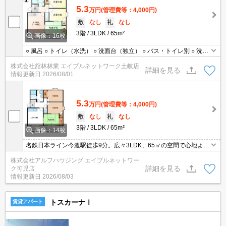
5.3
万円
(管理費等：4,000円)
敷
なし
礼
なし
3階
3LDK
65m²
画像：16枚
○ 風呂 ○ トイレ（水洗） ○ 洗面台（独立） ○ バス・トイレ別 ○ 洗濯
機置場（室内）○ エアコン
株式会社舘林林業 エイブルネットワーク土岐店
詳細を見る
情報更新日
2026/08/01
5.3
万円
(管理費等：4,000円)
敷
なし
礼
なし
3階
3LDK
65m²
画像：14枚
名鉄日本ライン今渡駅徒歩9分。広々3LDK、65㎡の空間で心地よい
毎日を。
株式会社アルフハウジング エイブルネットワー
詳細を見る
ク可児店
情報更新日
2026/08/03
トスカーナⅠ
賃貸アパート