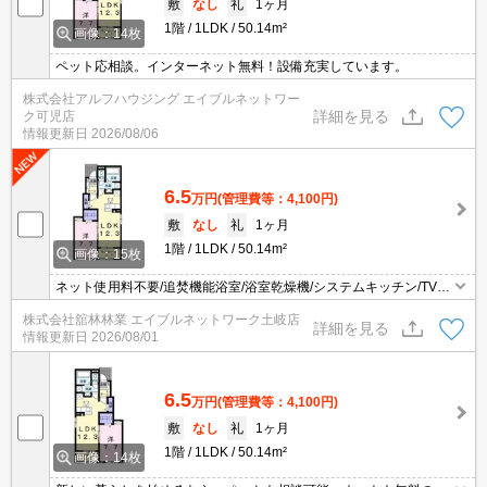
敷
なし
礼
1ヶ月
1階
1LDK
50.14m²
画像：14枚
ペット応相談。インターネット無料！設備充実しています。
株式会社アルフハウジング エイブルネットワー
詳細を見る
ク可児店
情報更新日
2026/08/06
6.5
万円
(管理費等：4,100円)
敷
なし
礼
1ヶ月
1階
1LDK
50.14m²
画像：15枚
ネット使用料不要/追焚機能浴室/浴室乾燥機/システムキッチン/TVイ
ンターホン/宅配ボックス/防犯カメラ/バストイレ別/エアコン2台/ペ
株式会社舘林林業 エイブルネットワーク土岐店
ット相談/照明付き/浴室1坪以上/シャワー付洗面台/温水洗浄便座/IH
詳細を見る
情報更新日
2026/08/01
ヒーター/ダブルロックキー/物置/シューズボックス/24時間換気/複層
ガラス/専用ゴミ置き場/室内物干し/角住戸
6.5
万円
(管理費等：4,100円)
敷
なし
礼
1ヶ月
1階
1LDK
50.14m²
画像：14枚