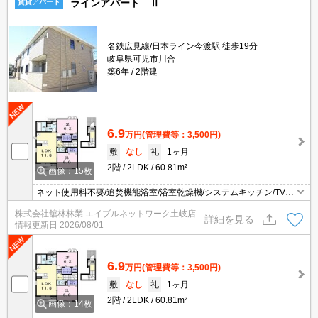
ラインアパート Ⅱ
賃貸アパート
名鉄広見線/日本ライン今渡駅 徒歩19分
岐阜県可児市川合
築6年
2階建
6.9
万円
(管理費等：3,500円)
敷
なし
礼
1ヶ月
2階
2LDK
60.81m²
画像：15枚
ネット使用料不要/追焚機能浴室/浴室乾燥機/システムキッチン/TVイ
ンターホン/宅配ボックス/防犯カメラ/エアコン2台/ペット相談/シャ
株式会社舘林林業 エイブルネットワーク土岐店
ワー付洗面台/温水洗浄便座/ダブルロックキー/シューズボックス/B
詳細を見る
情報更新日
2026/08/01
S/フローリング/24時間換気/複層ガラス/クロゼット/バルコニー/室内
物干し/角住戸/南向き/最上階/専用ゴミ置き場
6.9
万円
(管理費等：3,500円)
敷
なし
礼
1ヶ月
2階
2LDK
60.81m²
画像：14枚