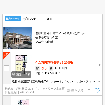
プロムナード メロ
賃貸アパート
名鉄広見線/日本ライン今渡駅 徒歩13分
岐阜県可児市今渡
築19年
2階建
4.5
万円
(管理費等：3,200円)
敷
なし
礼
69,000円
1階
1LDK
42.8m²
画像：16枚
追焚機能浴室/浴室乾燥機/TVインターホン/バストイレ別/エアコン/シ
ャワー付洗面台/温水洗浄便座/対面式キッチン/プロパンガス/床下収
株式会社舘林林業 エイブルネットワーク土岐店
納/シューズボックス/フローリング/クロゼット/洗濯機置場（室内）/
詳細を見る
情報更新日
2026/08/01
洗面所独立/バルコニー/セキュリティキー/24時間管理