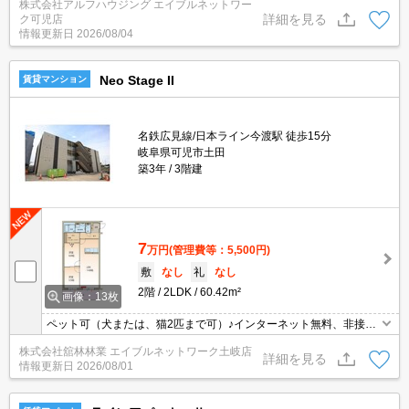
株式会社アルフハウジング エイブルネットワー
詳細を見る
ク可児店
情報更新日
2026/08/04
Neo Stage II
賃貸マンション
名鉄広見線/日本ライン今渡駅 徒歩15分
岐阜県可児市土田
築3年
3階建
7
万円
(管理費等：5,500円)
敷
なし
礼
なし
2階
2LDK
60.42m²
画像：13枚
ペット可（犬または、猫2匹まで可）♪インターネット無料、非接触
ＩＣカードキー、温水洗浄便座、人感センサー付照明、24時間換気
株式会社舘林林業 エイブルネットワーク土岐店
システム、対面式キッチン、下駄箱、角部屋、追い焚き付き給湯
詳細を見る
情報更新日
2026/08/01
器、エアコン、照明（全室）、ウォークインクローゼット、ペアガ
ラス、シャワー付洗面台、バルコニー、モニターフォン、室内物干
し