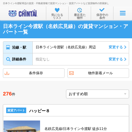
日本ライン今渡駅周辺の賃貸・不動産情報で賃貸マンション・賃貸アパートなど賃貸物件の部屋探し
お部屋を探す
気になる
最近見た
保存中の
リスト
物件
条件
沿線・駅から
日本ライン今渡駅（名鉄広見線）の賃貸マンション・ア
住所から
パート一覧
家賃相場から
日本ライン今渡駅（名鉄広見線）周辺
変更する
沿線・駅
通勤通学時間から
詳細条件
指定なし
変更する
物件特集から
不動産会社から
条件保存
物件新着メール
TOP
276
件
ハッピー８
賃貸アパート
名鉄広見線/日本ライン今渡駅 徒歩11分