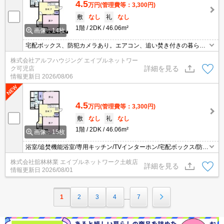
4.5
万円
(管理費等：3,300円)
敷
なし
礼
なし
1階
2DK
46.06m²
画像：14枚
宅配ボックス、防犯カメラあり。エアコン、追い焚き付きの暮ら
し。
株式会社アルフハウジング エイブルネットワー
詳細を見る
ク可児店
情報更新日
2026/08/06
4.5
万円
(管理費等：3,300円)
敷
なし
礼
なし
1階
2DK
46.06m²
画像：15枚
浴室/追焚機能浴室/専用キッチン/TVインターホン/宅配ボックス/防犯
カメラ/バストイレ別/エアコン2台/照明付き/温水洗浄便座/プロパン
株式会社舘林林業 エイブルネットワーク土岐店
ガス/BS/フローリング/洗濯機置場（室内）/洗面所独立/洗面化粧台/
詳細を見る
情報更新日
2026/08/01
給湯/シャワー/角住戸/セキュリティキー/24時間管理
1
2
3
4
7
…