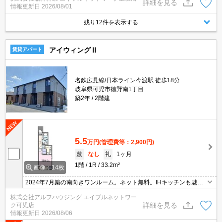
詳細を見る
情報更新日
2026/08/01
下収納/物置/シューズボックス/24時間換気/オートバス/複層ガラス/
室内物干し/角住戸/シャッター/サンルーム
残り12件を表示する
アイウィングⅡ
賃貸アパート
名鉄広見線/日本ライン今渡駅 徒歩18分
岐阜県可児市徳野南1丁目
築2年
2階建
5.5
万円
(管理費等：2,900円)
敷
なし
礼
1ヶ月
1階
1R
33.2m²
画像：14枚
2024年7月築の南向きワンルーム。ネット無料。IHキッチンも魅力
です。
株式会社アルフハウジング エイブルネットワー
詳細を見る
ク可児店
情報更新日
2026/08/06