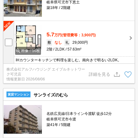
岐阜県可児市下恵土
築18年
2階建
5.7
万円
(管理費等：3,900円)
敷
なし
礼
29,000円
2階
2LDK
57.63m²
画像：16枚
IHカウンターキッチンで料理を楽しむ。南向きで明るい2LDK。
株式会社アルフハウジング エイブルネットワー
詳細を見る
ク可児店
情報更新日
2026/08/06
サンライズのむら
賃貸マンション
名鉄広見線/日本ライン今渡駅 徒歩12分
岐阜県可児市今渡
築41年
5階建