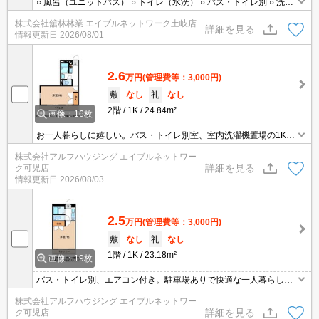
○ 風呂（ユニットバス） ○ トイレ（水洗） ○ バス・トイレ別 ○ 洗濯
機置場（室内）○ エアコン（冷暖房） ○ 専用ごみ置場 ○ 電気 ○ ガス
株式会社舘林林業 エイブルネットワーク土岐店
（プロパンガス） ○ 水道（公営） ○ 排水（浄化槽） ○ バルコニー／
詳細を見る
情報更新日
2026/08/01
ベランダ ○ 照明 ○ 網戸 ○ フローリング
2.6
万円
(管理費等：3,000円)
敷
なし
礼
なし
2階
1K
24.84m²
画像：16枚
お一人暮らしに嬉しい。バス・トイレ別室、室内洗濯機置場の1Kで
す。
株式会社アルフハウジング エイブルネットワー
詳細を見る
ク可児店
情報更新日
2026/08/03
2.5
万円
(管理費等：3,000円)
敷
なし
礼
なし
1階
1K
23.18m²
画像：19枚
バス・トイレ別、エアコン付き。駐車場ありで快適な一人暮らし
を。
株式会社アルフハウジング エイブルネットワー
詳細を見る
ク可児店