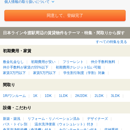
個人情報の取り扱いについて
日本ライン今渡駅周辺の賃貸物件をテーマ・特集・間取りから探す
すべての特集を見る
初期費用・家賃
敷金礼金なし
初期費用が安い
フリーレント
仲介手数料無料
仲介手数料が家賃の55%以下
初期費用クレジット払い可能
家賃3万円以下
家賃5万円以下
学生割引制度（学割）対象
間取り
1R/ワンルーム
1K
1DK
1LDK
2K/2DK
2LDK
3LDK
設備・こだわり
新築・築浅
リフォーム・リノベーション済み
デザイナーズ
バス・トイレ別
温水洗浄便座（ウォシュレット）付き
食器洗浄乾燥機（食洗機）付き
カウンターキッチン付き
収納重視