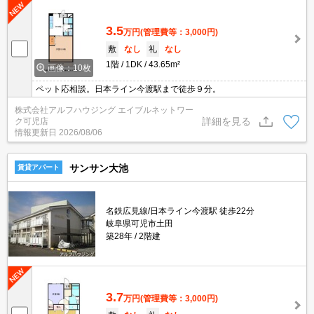
3.5
万円
(管理費等：3,000円)
敷
なし
礼
なし
1階
1DK
43.65m²
画像：10枚
ペット応相談。日本ライン今渡駅まで徒歩９分。
株式会社アルフハウジング エイブルネットワー
詳細を見る
ク可児店
情報更新日
2026/08/06
サンサン大池
賃貸アパート
名鉄広見線/日本ライン今渡駅 徒歩22分
岐阜県可児市土田
築28年
2階建
3.7
万円
(管理費等：3,000円)