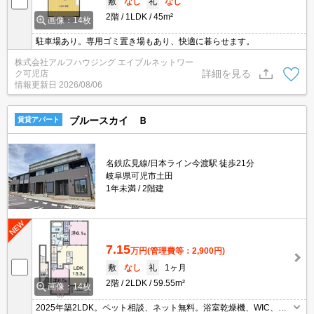
敷
なし
礼
なし
2階
1LDK
45m²
画像：14枚
駐車場あり。専用ゴミ置き場もあり、快適に暮らせます。
株式会社アルフハウジング エイブルネットワー
詳細を見る
ク可児店
情報更新日
2026/08/06
ブルースカイ Ｂ
賃貸アパート
名鉄広見線/日本ライン今渡駅 徒歩21分
岐阜県可児市土田
1年未満
2階建
7.15
万円
(管理費等：2,900円)
敷
なし
礼
1ヶ月
2階
2LDK
59.55m²
画像：14枚
2025年築2LDK。ペット相談、ネット無料。浴室乾燥機、WIC、宅