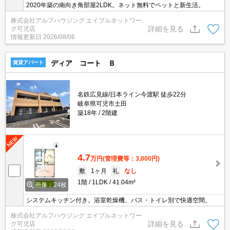
2020年築の南向き角部屋2LDK。ネット無料でペットと新生活。
株式会社アルフハウジング エイブルネットワー
詳細を見る
ク可児店
情報更新日
2026/08/06
ディア コート Ｂ
賃貸アパート
名鉄広見線/日本ライン今渡駅 徒歩22分
岐阜県可児市土田
築18年
2階建
4.7
万円
(管理費等：3,000円)
敷
1ヶ月
礼
なし
1階
1LDK
41.04m²
画像：24枚
システムキッチン付き。浴室乾燥機、バス・トイレ別で快適空間。
株式会社アルフハウジング エイブルネットワー
詳細を見る
ク可児店