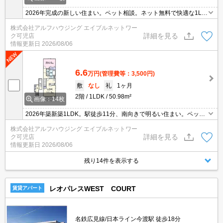
2026年完成の新しい住まい。ペット相談。ネット無料で快適な1LD
K、駅まで徒歩11分。
株式会社アルフハウジング エイブルネットワー
詳細を見る
ク可児店
情報更新日
2026/08/06
6.6
万円
(管理費等：3,500円)
敷
なし
礼
1ヶ月
2階
1LDK
50.98m²
画像：14枚
2026年築新築1LDK。駅徒歩11分、南向きで明るい住まい。ペット
も相談可、ネット無料で快適生活。
株式会社アルフハウジング エイブルネットワー
詳細を見る
ク可児店
情報更新日
2026/08/06
残り14件を表示する
レオパレスWEST COURT
賃貸アパート
名鉄広見線/日本ライン今渡駅 徒歩18分