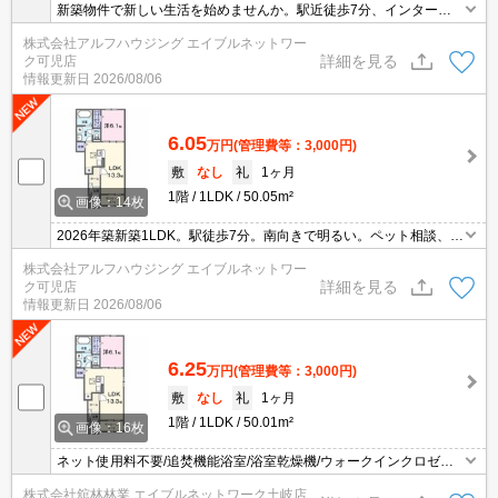
新築物件で新しい生活を始めませんか。駅近徒歩7分、インターネ
ット無料で初期費用も抑えられます。ペット相談可能。
株式会社アルフハウジング エイブルネットワー
詳細を見る
ク可児店
情報更新日
2026/08/06
6.05
万円
(管理費等：3,000円)
敷
なし
礼
1ヶ月
1階
1LDK
50.05m²
画像：14枚
2026年築新築1LDK。駅徒歩7分。南向きで明るい。ペット相談、ネ
ット無料、宅配ボックスも。
株式会社アルフハウジング エイブルネットワー
詳細を見る
ク可児店
情報更新日
2026/08/06
6.25
万円
(管理費等：3,000円)
敷
なし
礼
1ヶ月
1階
1LDK
50.01m²
画像：16枚
ネット使用料不要/追焚機能浴室/浴室乾燥機/ウォークインクロゼッ
ト/システムキッチン/TVインターホン/宅配ボックス/防犯カメラ/エア
株式会社舘林林業 エイブルネットワーク土岐店
コン2台/ペット相談/シャワー付洗面台/温水洗浄便座/IHヒーター/床