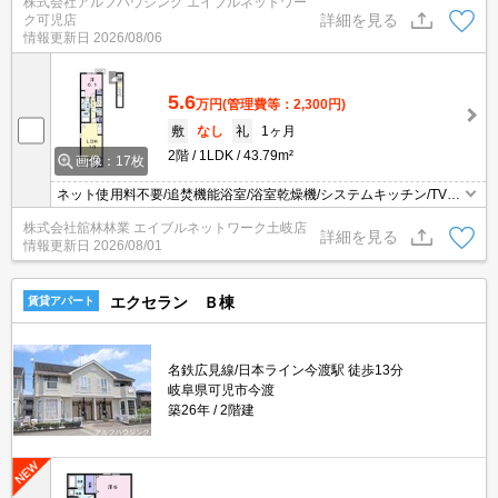
株式会社アルフハウジング エイブルネットワー
詳細を見る
ク可児店
情報更新日
2026/08/06
5.6
万円
(管理費等：2,300円)
敷
なし
礼
1ヶ月
2階
1LDK
43.79m²
画像：17枚
ネット使用料不要/追焚機能浴室/浴室乾燥機/システムキッチン/TVイ
ンターホン/宅配ボックス/防犯カメラ/エアコン2台/照明付き/シャワ
株式会社舘林林業 エイブルネットワーク土岐店
ー付洗面台/温水洗浄便座/ガスコンロ2口以上/ダブルロックキー/シ
詳細を見る
情報更新日
2026/08/01
ューズボックス/24時間換気/複層ガラス/バルコニー/室内物干し/角住
戸/クロゼット/洗濯機置場（室内）/洗面所独立
エクセラン Ｂ棟
賃貸アパート
名鉄広見線/日本ライン今渡駅 徒歩13分
岐阜県可児市今渡
築26年
2階建