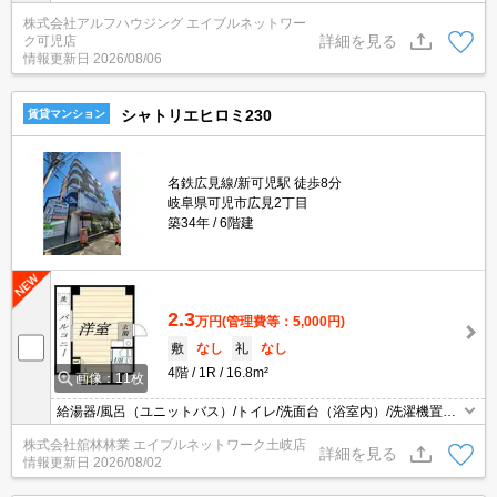
配ボックス。
株式会社アルフハウジング エイブルネットワー
詳細を見る
ク可児店
情報更新日
2026/08/06
シャトリエヒロミ230
賃貸マンション
名鉄広見線/新可児駅 徒歩8分
岐阜県可児市広見2丁目
築34年
6階建
2.3
万円
(管理費等：5,000円)
敷
なし
礼
なし
4階
1R
16.8m²
画像：11枚
給湯器/風呂（ユニットバス）/トイレ/洗面台（浴室内）/洗濯機置場
（屋外）/自転車置場/バルコニー／ベランダ/オール電化/電気コンロ
株式会社舘林林業 エイブルネットワーク土岐店
詳細を見る
情報更新日
2026/08/02