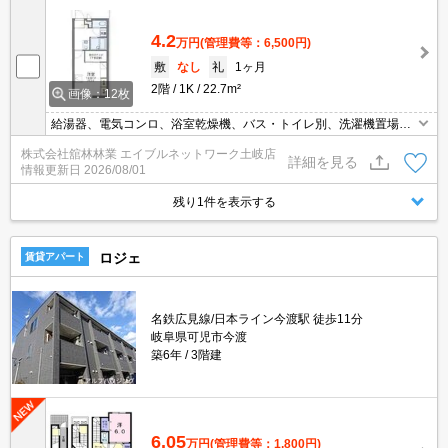
4.2
万円
(管理費等：6,500円)
敷
なし
礼
1ヶ月
2階
1K
22.7m²
画像：12枚
給湯器、電気コンロ、浴室乾燥機、バス・トイレ別、洗濯機置場
（室内）、エアコン（冷暖房）、インターネット対応、自転車置
株式会社舘林林業 エイブルネットワーク土岐店
場、インターネット使い放題・U-NEXT一般作品見放題プラン有
詳細を見る
情報更新日
2026/08/01
残り1件を表示する
ロジェ
賃貸アパート
名鉄広見線/日本ライン今渡駅 徒歩11分
岐阜県可児市今渡
築6年
3階建
6.05
万円
(管理費等：1,800円)