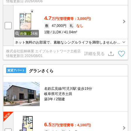
情報更新日
2026/08/06
4.7
万円
(管理費等：3,000円)
敷
47,000円
礼
なし
1階
1LDK
41.04m²
画像：24枚
ネット無料のお部屋で、素敵なシングルライフを満喫しませんか？
１階角部屋で専用庭も付いてます。ネット無料は、毎月のお財布に
株式会社舘林林業 エイブルネットワーク土岐店
も優しく、在宅ワークや動画視聴、オンラインショッピングにも大
詳細を見る
情報更新日
2026/08/01
活躍です。 南向き, Wi-fi対応, 室内洗濯機置場, カメラ付インターホ
ン, システムキッチン, 独立洗面所, 浴室換気乾燥機,
グランさくら
賃貸アパート
名鉄広見線/可児川駅 徒歩19分
岐阜県可児市土田
築3年
2階建
6.5
万円
(管理費等：4,100円)