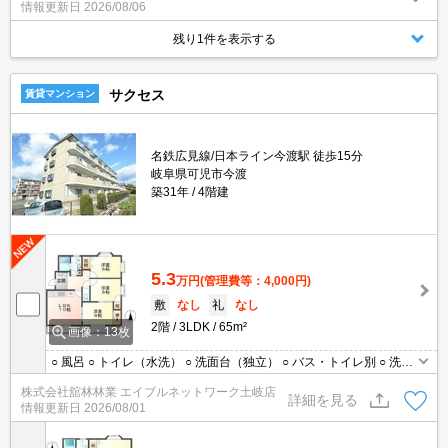
情報更新日
2026/08/06
残り1件を表示する
サクセス
賃貸マンション
名鉄広見線/日本ライン今渡駅 徒歩15分
岐阜県可児市今渡
築31年
4階建
5.3
万円
(管理費等：4,000円)
敷
なし
礼
なし
2階
3LDK
65m²
画像：13枚
○ 風呂 ○ トイレ（水洗） ○ 洗面台（独立） ○ バス・トイレ別 ○ 洗濯
機置場（室内）○ エアコン
株式会社舘林林業 エイブルネットワーク土岐店
詳細を見る
情報更新日
2026/08/01