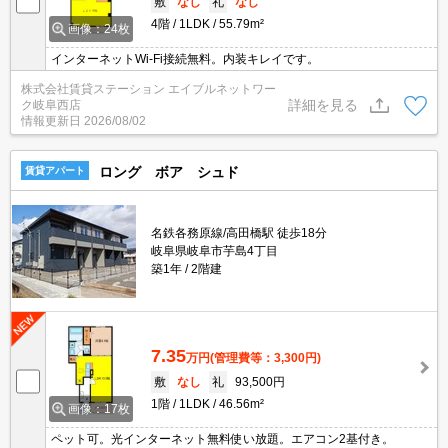
敷
なし
礼
なし
4階
1LDK
55.79m²
画像：24枚
インターネットWi-Fi接続無料。内装キレイです。
株式会社賃貸ステーション エイブルネットワー
詳細を見る
ク岐阜西店
情報更新日
2026/08/02
ロング ボア シュド
賃貸アパート
名鉄各務原線/高田橋駅 徒歩18分
岐阜県岐阜市芋島4丁目
築1年
2階建
7.35
万円
(管理費等：3,300円)
敷
なし
礼
93,500円
1階
1LDK
46.56m²
画像：17枚
ペット可。光インターネット無料使い放題。エアコン2基付き。