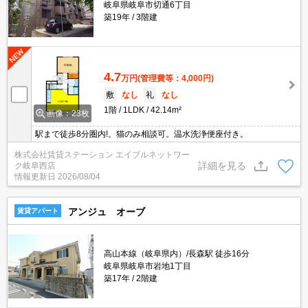
岐阜県岐阜市切通6丁目
築19年
3階建
4.7
万円
(管理費等：4,000円)
敷
なし
礼
なし
1階
1LDK
42.14m²
画像：23枚
駅まで徒歩8分圏内!。猫のみ相談可。温水洗浄便座付き。
株式会社賃貸ステーション エイブルネットワー
詳細を見る
ク岐阜西店
情報更新日
2026/08/04
アンジュ オーブ
賃貸アパート
高山本線（岐阜県内）/長森駅 徒歩16分
岐阜県岐阜市岩地1丁目
築17年
2階建