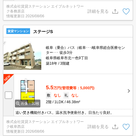
株式会社賃貸ステーション エイブルネットワー
詳細を見る
ク各務原店
情報更新日
2026/08/06
ステージS
賃貸マンション
岐阜（乗合）バス（岐阜･･･/岐阜県総合医療セン
ター･･･ 徒歩3分
岐阜県岐阜市北一色9丁目
築18年
3階建
5.5
万円
(管理費等：5,000円)
敷
なし
礼
なし
2階
1LDK
46.38m²
画像：30枚
追い焚き機能付きバス。温水洗浄便座付き。日当たり良好。
株式会社賃貸ステーション エイブルネットワー
詳細を見る
ク岐阜西店
情報更新日
2026/08/06