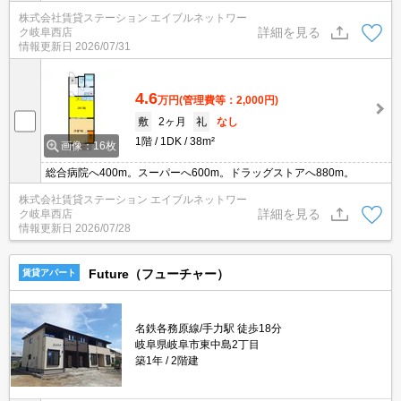
株式会社賃貸ステーション エイブルネットワー
詳細を見る
ク岐阜西店
情報更新日
2026/07/31
4.6
万円
(管理費等：2,000円)
敷
2ヶ月
礼
なし
1階
1DK
38m²
画像：16枚
総合病院へ400m。スーパーへ600m。ドラッグストアへ880m。
株式会社賃貸ステーション エイブルネットワー
詳細を見る
ク岐阜西店
情報更新日
2026/07/28
Future（フューチャー）
賃貸アパート
名鉄各務原線/手力駅 徒歩18分
岐阜県岐阜市東中島2丁目
築1年
2階建