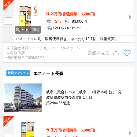
6.3
万円
(管理費等：3,200円)
敷
なし
礼
83,000円
2階
2LDK
62.89m²
画像：20枚
バス・トイレ別。暖房便座付き。ゆったり12.7帖。設備充実。
株式会社賃貸ステーション エイブルネットワー
詳細を見る
ク各務原店
情報更新日
2026/08/06
エステート長森
賃貸マンション
岐阜（乗合）バス（岐阜･･･/長森本町 徒歩1分
岐阜県岐阜市長森本町1丁目
築29年
6階建
5.1
万円
(管理費等：5,000円)