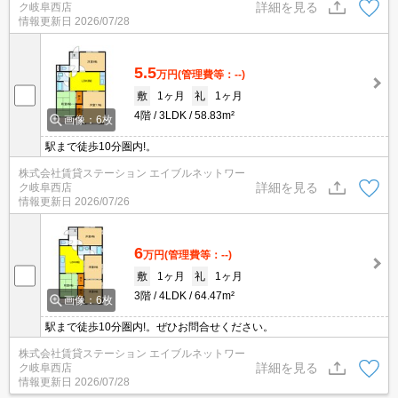
詳細を見る
ク岐阜西店
情報更新日
2026/07/28
5.5
万円
(管理費等：--)
敷
1ヶ月
礼
1ヶ月
4階
3LDK
58.83m²
画像：6枚
駅まで徒歩10分圏内!。
株式会社賃貸ステーション エイブルネットワー
詳細を見る
ク岐阜西店
情報更新日
2026/07/26
6
万円
(管理費等：--)
敷
1ヶ月
礼
1ヶ月
3階
4LDK
64.47m²
画像：6枚
駅まで徒歩10分圏内!。ぜひお問合せください。
株式会社賃貸ステーション エイブルネットワー
詳細を見る
ク岐阜西店
情報更新日
2026/07/28