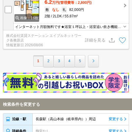
6.2
万円
(管理費等：2,800円)
敷
なし
礼
82,000円
2階
2LDK
55.87m²
画像：18枚
インターネット月額無料です★浴室１坪以上・浴室追い炊き機能付
いてます。エアコン２台・その他設備充実してます。敷地内に駐輪
株式会社賃貸ステーション エイブルネットワー
場・ゴミ置き場付いてます♬
詳細を見る
ク各務原店
情報更新日
2026/08/06
1
2
3
4
5
検索条件を変更する
長森駅（高山本線（岐阜県内））周辺
変更する
沿線・駅
詳細条件
指定なし
変更する