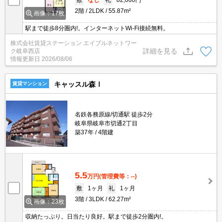
2階
2LDK
55.87m²
画像：17枚
駅まで徒歩8分圏内!。インターネットWi-Fi接続無料。
株式会社賃貸ステーション エイブルネットワー
詳細を見る
ク岐阜西店
情報更新日
2026/08/06
キャッスル森Ⅰ
賃貸マンション
名鉄各務原線/切通駅 徒歩2分
岐阜県岐阜市切通2丁目
築37年
4階建
5.5
万円
(管理費等：--)
敷
1ヶ月
礼
1ヶ月
3階
3LDK
62.27m²
画像：23枚
収納たっぷり。日当たり良好。駅まで徒歩2分圏内!。