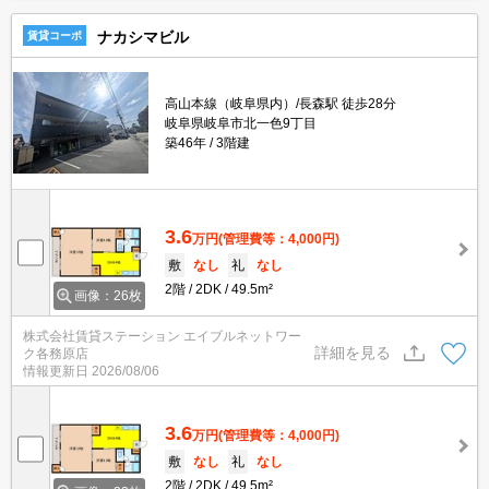
ナカシマビル
賃貸コーポ
高山本線（岐阜県内）/長森駅 徒歩28分
岐阜県岐阜市北一色9丁目
築46年
3階建
3.6
万円
(管理費等：4,000円)
敷
なし
礼
なし
2階
2DK
49.5m²
画像：26枚
株式会社賃貸ステーション エイブルネットワー
詳細を見る
ク各務原店
情報更新日
2026/08/06
3.6
万円
(管理費等：4,000円)
敷
なし
礼
なし
2階
2DK
49.5m²