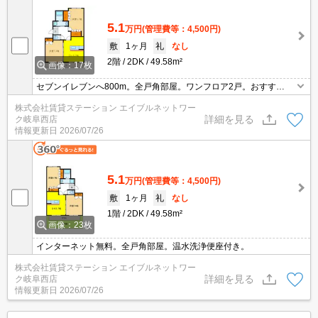
5.1
万円
(管理費等：4,500円)
敷
1ヶ月
礼
なし
2階
2DK
49.58m²
画像：17枚
セブンイレブンへ800m。全戸角部屋。ワンフロア2戸。おすす
め！。
株式会社賃貸ステーション エイブルネットワー
詳細を見る
ク岐阜西店
情報更新日
2026/07/26
5.1
万円
(管理費等：4,500円)
敷
1ヶ月
礼
なし
1階
2DK
49.58m²
画像：23枚
インターネット無料。全戸角部屋。温水洗浄便座付き。
株式会社賃貸ステーション エイブルネットワー
詳細を見る
ク岐阜西店
情報更新日
2026/07/26