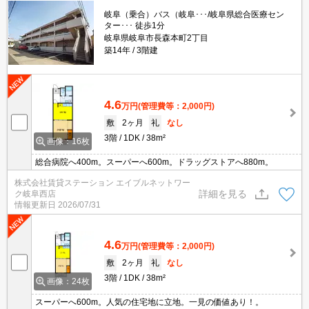
岐阜（乗合）バス（岐阜･･･/岐阜県総合医療セン
ター･･･ 徒歩1分
岐阜県岐阜市長森本町2丁目
築14年
3階建
4.6
万円
(管理費等：2,000円)
敷
2ヶ月
礼
なし
3階
1DK
38m²
画像：16枚
総合病院へ400m。スーパーへ600m。ドラッグストアへ880m。
株式会社賃貸ステーション エイブルネットワー
詳細を見る
ク岐阜西店
情報更新日
2026/07/31
4.6
万円
(管理費等：2,000円)
敷
2ヶ月
礼
なし
3階
1DK
38m²
画像：24枚
スーパーへ600m。人気の住宅地に立地。一見の価値あり！。