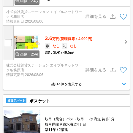
画像：23枚
株式会社賃貸ステーション エイブルネットワー
詳細を見る
ク各務原店
情報更新日
2026/08/06
3.6
万円
(管理費等：4,000円)
敷
なし
礼
なし
3階
3DK
49.5m²
画像：25枚
株式会社賃貸ステーション エイブルネットワー
詳細を見る
ク各務原店
情報更新日
2026/08/06
残り4件を表示する
ボスケット
賃貸アパート
岐阜（乗合）バス（岐阜･･･/水海道 徒歩1分
岐阜県岐阜市水海道4丁目
築11年
2階建