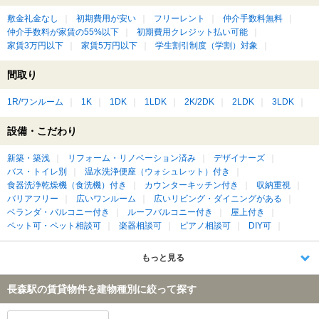
敷金礼金なし
初期費用が安い
フリーレント
仲介手数料無料
仲介手数料が家賃の55%以下
初期費用クレジット払い可能
家賃3万円以下
家賃5万円以下
学生割引制度（学割）対象
間取り
1R/ワンルーム
1K
1DK
1LDK
2K/2DK
2LDK
3LDK
設備・こだわり
新築・築浅
リフォーム・リノベーション済み
デザイナーズ
バス・トイレ別
温水洗浄便座（ウォシュレット）付き
食器洗浄乾燥機（食洗機）付き
カウンターキッチン付き
収納重視
バリアフリー
広いワンルーム
広いリビング・ダイニングがある
ベランダ・バルコニー付き
ルーフバルコニー付き
屋上付き
ペット可・ペット相談可
楽器相談可
ピアノ相談可
DIY可
もっと見る
長森駅の賃貸物件を建物種別に絞って探す