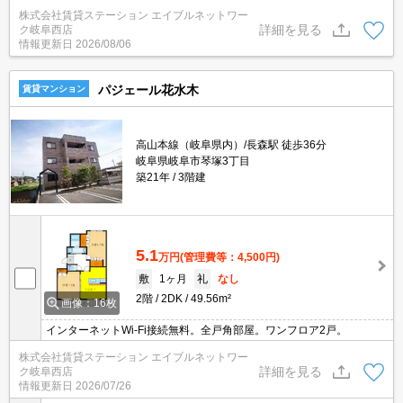
株式会社賃貸ステーション エイブルネットワー
詳細を見る
ク岐阜西店
情報更新日
2026/08/06
パジェール花水木
賃貸マンション
高山本線（岐阜県内）/長森駅 徒歩36分
岐阜県岐阜市琴塚3丁目
築21年
3階建
5.1
万円
(管理費等：4,500円)
敷
1ヶ月
礼
なし
2階
2DK
49.56m²
画像：16枚
インターネットWi-Fi接続無料。全戸角部屋。ワンフロア2戸。
株式会社賃貸ステーション エイブルネットワー
詳細を見る
ク岐阜西店
情報更新日
2026/07/26