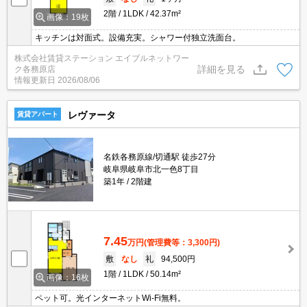
2階
1LDK
42.37m²
画像：19枚
キッチンは対面式。設備充実。シャワー付独立洗面台。
株式会社賃貸ステーション エイブルネットワー
詳細を見る
ク各務原店
情報更新日
2026/08/06
レヴァータ
賃貸アパート
名鉄各務原線/切通駅 徒歩27分
岐阜県岐阜市北一色8丁目
築1年
2階建
7.45
万円
(管理費等：3,300円)
敷
なし
礼
94,500円
1階
1LDK
50.14m²
画像：16枚
ペット可。光インターネットWi-Fi無料。