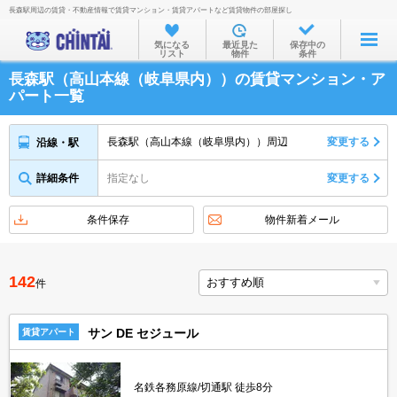
長森駅周辺の賃貸・不動産情報で賃貸マンション・賃貸アパートなど賃貸物件の部屋探し
お部屋を探す
気になる
最近見た
保存中の
リスト
物件
条件
沿線・駅から
長森駅（高山本線（岐阜県内））の賃貸マンション・ア
住所から
パート一覧
家賃相場から
長森駅（高山本線（岐阜県内））周辺
変更する
沿線・駅
通勤通学時間から
詳細条件
指定なし
変更する
物件特集から
不動産会社から
条件保存
物件新着メール
TOP
142
件
サン DE セジュール
賃貸アパート
名鉄各務原線/切通駅 徒歩8分