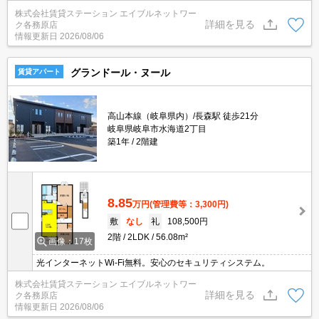
株式会社賃貸ステーション エイブルネットワー
詳細を見る
ク各務原店
情報更新日
2026/08/06
グランドール・ヌール
賃貸アパート
高山本線（岐阜県内）/長森駅 徒歩21分
岐阜県岐阜市水海道2丁目
築1年
2階建
8.85
万円
(管理費等：3,300円)
敷
なし
礼
108,500円
2階
2LDK
56.08m²
画像：17枚
光インターネットWi-Fi無料。安心のセキュリティシステム。
株式会社賃貸ステーション エイブルネットワー
詳細を見る
ク各務原店
情報更新日
2026/08/06