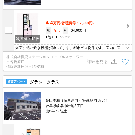
4.4
万円
(管理費等：2,300円)
敷
なし
礼
64,000円
1階
1R
30m²
画像：18枚
浴室に追い炊き機能が付いてます。都市ガス物件です。室内に室内
物干しが付いて雨の日のお出かけも安心です。人気の設備が付いて
株式会社賃貸ステーション エイブルネットワー
ます。
詳細を見る
ク各務原店
情報更新日
2026/08/06
グラン クラス
賃貸アパート
高山本線（岐阜県内）/長森駅 徒歩8分
岐阜県岐阜市岩地2丁目
築8年
2階建