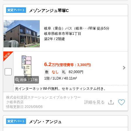
メゾンアンジュ琴塚C
賃貸アパート
岐阜（乗合）バス（岐阜･･･/琴塚 徒歩5分
岐阜県岐阜市琴塚1丁目
築2年
2階建
6.2
万円
(管理費等：3,300円)
敷
なし
礼
82,000円
1階
1LDK
40.11m²
画像：17枚
光インターネットWi-Fi無料。セキュリティシステム付き。
株式会社賃貸ステーション エイブルネットワー
詳細を見る
ク岐阜西店
情報更新日
2026/08/06
メゾン・アンジュ
賃貸アパート