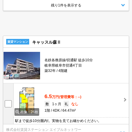
残り1件を表示する
キャッスル森Ⅱ
賃貸マンション
名鉄各務原線/切通駅 徒歩10分
岐阜県岐阜市切通4丁目
築32年
4階建
6.5
万円
(管理費等：--)
敷
1ヶ月
礼
なし
1階
4DK
64.47m²
画像：26枚
駅まで徒歩10分圏内!。実物を見てお確かめください。
株式会社賃貸ステーション エイブルネットワー