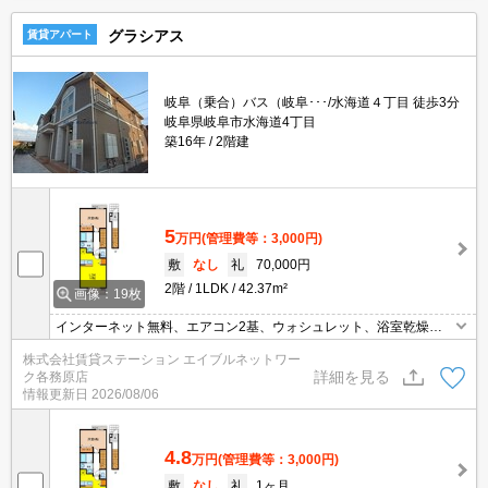
グラシアス
賃貸アパート
岐阜（乗合）バス（岐阜･･･/水海道４丁目 徒歩3分
岐阜県岐阜市水海道4丁目
築16年
2階建
5
万円
(管理費等：3,000円)
敷
なし
礼
70,000円
2階
1LDK
42.37m²
画像：19枚
インターネット無料、エアコン2基、ウォシュレット、浴室乾燥機
など設備充実！ウォークインクローゼット、トランクルームもあり
株式会社賃貸ステーション エイブルネットワー
収納たっぷり♪
詳細を見る
ク各務原店
情報更新日
2026/08/06
4.8
万円
(管理費等：3,000円)
敷
なし
礼
1ヶ月