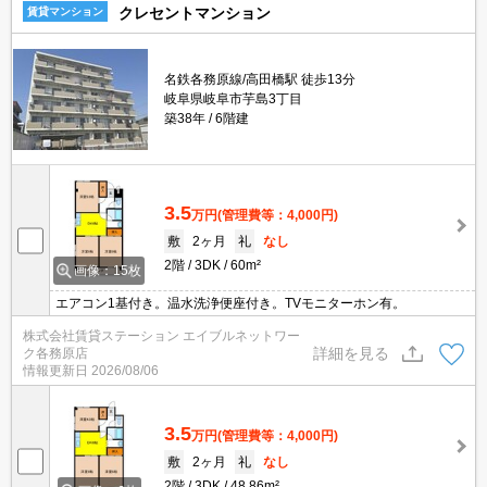
クレセントマンション
賃貸マンション
名鉄各務原線/高田橋駅 徒歩13分
岐阜県岐阜市芋島3丁目
築38年
6階建
3.5
万円
(管理費等：4,000円)
敷
2ヶ月
礼
なし
2階
3DK
60m²
画像：15枚
エアコン1基付き。温水洗浄便座付き。TVモニターホン有。
株式会社賃貸ステーション エイブルネットワー
詳細を見る
ク各務原店
情報更新日
2026/08/06
3.5
万円
(管理費等：4,000円)
敷
2ヶ月
礼
なし
2階
3DK
48.86m²