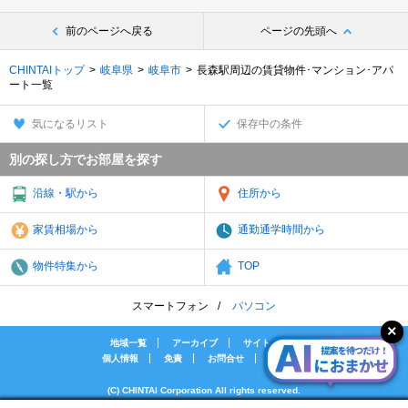
前のページへ戻る
ページの先頭へ
CHINTAIトップ
岐阜県
岐阜市
長森駅周辺の賃貸物件･マンション･アパ
ート一覧
気になるリスト
保存中の条件
別の探し方でお部屋を探す
沿線・駅から
住所から
家賃相場から
通勤通学時間から
物件特集から
TOP
スマートフォン
パソコン
地域一覧
アーカイブ
サイトマップ
個人情報
免責
お問合せ
会社案内
(C) CHINTAI Corporation All rights reserved.