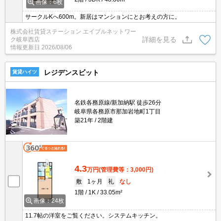
画像：6枚
サークルKへ600m。新居はマンションにとお考えの方に。
株式会社賃貸ステーション エイブルネットワー
詳細を見る
ク岐阜西店
情報更新日
2026/08/06
レジデンスビット
賃貸ハイツ
名鉄各務原線/新加納駅 徒歩26分
岐阜県各務原市那加岩地町1丁目
築21年
2階建
4.3
万円
(管理費等：3,000円)
敷
1ヶ月
礼
なし
1階
1K
33.05m²
画像：24枚
11.7帖の洋室をご覧ください。システムキッチン。