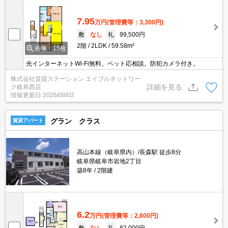
7.95
万円
(管理費等：3,300円)
敷
なし
礼
99,500円
2階
2LDK
59.58m²
画像：15枚
光インターネットWi-Fi無料。ペット応相談。防犯カメラ付き。
株式会社賃貸ステーション エイブルネットワー
詳細を見る
ク岐阜西店
情報更新日
2026/08/02
グラン クラス
賃貸アパート
高山本線（岐阜県内）/長森駅 徒歩8分
岐阜県岐阜市岩地2丁目
築8年
2階建
6.2
万円
(管理費等：2,800円)
敷
なし
礼
82,000円