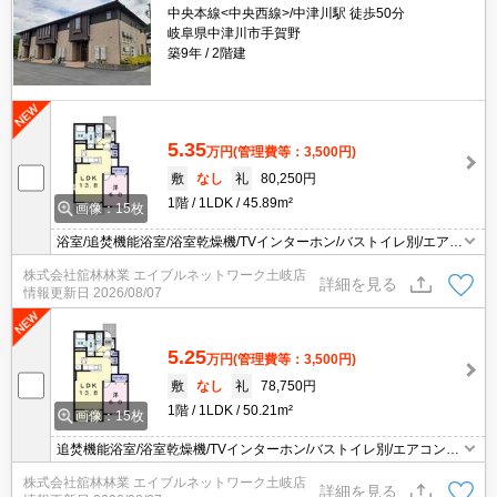
中央本線<中央西線>/中津川駅 徒歩50分
岐阜県中津川市手賀野
築9年
2階建
5.35
万円
(管理費等：3,500円)
敷
なし
礼
80,250円
1階
1LDK
45.89m²
画像：15枚
浴室/追焚機能浴室/浴室乾燥機/TVインターホン/バストイレ別/エアコ
ン2台/シャワー付洗面台/温水洗浄便座/対面式キッチン/プロパンガ
株式会社舘林林業 エイブルネットワーク土岐店
ス/浄水器/床下収納/シューズボックス/BS/CS/フローリング/24時間
詳細を見る
情報更新日
2026/08/07
換気/オートバス/複層ガラス/クロゼット/洗濯機置場（室内）/洗面所
独立/専用ゴミ置き場/給湯/シャワー/
5.25
万円
(管理費等：3,500円)
敷
なし
礼
78,750円
1階
1LDK
50.21m²
画像：15枚
追焚機能浴室/浴室乾燥機/TVインターホン/バストイレ別/エアコン2
台/シャワー付洗面台/温水洗浄便座/対面式キッチン/床下収納/シュー
株式会社舘林林業 エイブルネットワーク土岐店
ズボックス/24時間換気/オートバス/複層ガラス/クロゼット/洗濯機置
詳細を見る