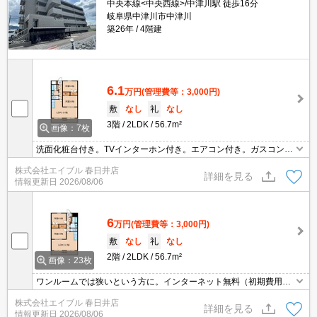
中央本線<中央西線>/中津川駅 徒歩16分
岐阜県中津川市中津川
築26年
4階建
6.1
万円
(管理費等：3,000円)
敷
なし
礼
なし
3階
2LDK
56.7m²
画像：7枚
洗面化粧台付き。TVインターホン付き。エアコン付き。ガスコンロ
設置可。水道保証金20,000円。退去時に室内清掃費・エアコンクリ
株式会社エイブル 春日井店
ーニング代は借主実費負担。インターネット無料（初期費用18,480
詳細を見る
情報更新日
2026/08/06
円）。
6
万円
(管理費等：3,000円)
敷
なし
礼
なし
2階
2LDK
56.7m²
画像：23枚
ワンルームでは狭いという方に。インターネット無料（初期費用18,
480円）。退去時に室内清掃費・エアコンクリーニング代は借主実
株式会社エイブル 春日井店
費負担。水道保証金20,000円。
詳細を見る
情報更新日
2026/08/06