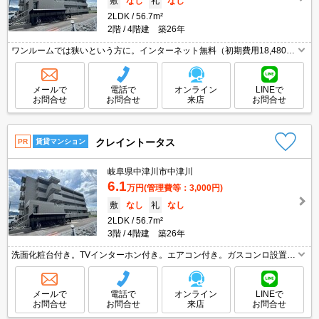
敷
なし
礼
なし
2LDK
56.7m²
2階
4階建 築26年
ワンルームでは狭いという方に。インターネット無料（初期費用18,480
円）。退去時に室内清掃費・エアコンクリーニング代は借主実費負担。水
道保証金20,000円。
メールで
電話で
オンライン
LINEで
お問合せ
お問合せ
来店
お問合せ
クレイントータス
PR
賃貸マンション
岐阜県中津川市中津川
6.1
万円
(管理費等：3,000円)
敷
なし
礼
なし
2LDK
56.7m²
3階
4階建 築26年
洗面化粧台付き。TVインターホン付き。エアコン付き。ガスコンロ設置
可。水道保証金20,000円。退去時に室内清掃費・エアコンクリーニング代
は借主実費負担。インターネット無料（初期費用18,480円）。
メールで
電話で
オンライン
LINEで
お問合せ
お問合せ
来店
お問合せ