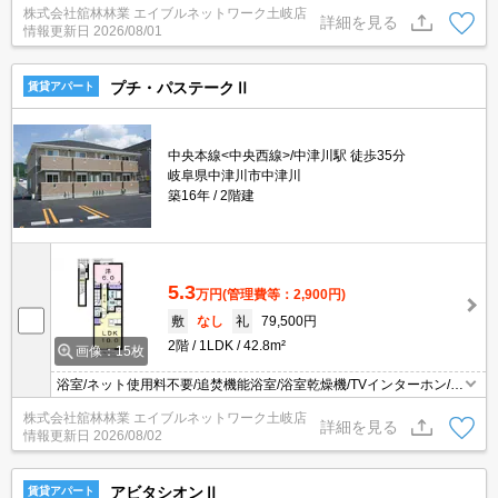
株式会社舘林林業 エイブルネットワーク土岐店
ー付洗面台/温水洗浄便座/IHヒーター/ダブルロックキー/物置/シュー
詳細を見る
情報更新日
2026/08/01
ズボックス/フローリング/24時間換気/複層ガラス/室内物干し/角住
戸/南向き/シャッター/サンルーム
プチ・パステークⅡ
賃貸アパート
中央本線<中央西線>/中津川駅 徒歩35分
岐阜県中津川市中津川
築16年
2階建
5.3
万円
(管理費等：2,900円)
敷
なし
礼
79,500円
2階
1LDK
42.8m²
画像：15枚
浴室/ネット使用料不要/追焚機能浴室/浴室乾燥機/TVインターホン/宅
配ボックス/防犯カメラ/バストイレ別/エアコン/照明付き/シャワー付
株式会社舘林林業 エイブルネットワーク土岐店
洗面台/温水洗浄便座/対面式キッチン/プロパンガス/シューズボック
詳細を見る
情報更新日
2026/08/02
ス/フローリング/オートバス/クロゼット/洗濯機置場（室内）/洗面所
独立/専用ゴミ置き場/給湯/シャワー/バルコニー
アビタシオンⅡ
賃貸アパート