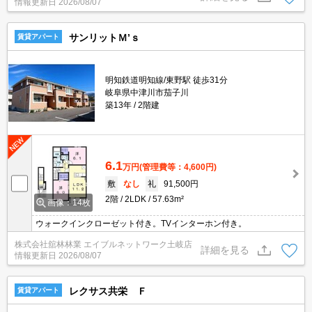
情報更新日
2026/08/07
場（室内）/洗面所独立/専用ゴミ置き場/シャッター/24時間管理/電子
キー/サンルーム/BS/CS
サンリットＭ’ｓ
賃貸アパート
明知鉄道明知線/東野駅 徒歩31分
岐阜県中津川市茄子川
築13年
2階建
6.1
万円
(管理費等：4,600円)
敷
なし
礼
91,500円
2階
2LDK
57.63m²
画像：14枚
ウォークインクローゼット付き。TVインターホン付き。
株式会社舘林林業 エイブルネットワーク土岐店
詳細を見る
情報更新日
2026/08/07
レクサス共栄 Ｆ
賃貸アパート