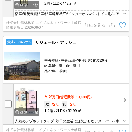
2階
1LDK
42.8m²
画像：16枚
浴室/追焚機能浴室/浴室乾燥機/TVインターホン/バストイレ別/エアコ
ン/照明付き/シャワー付洗面台/温水洗浄便座/対面式キッチン/プロパ
株式会社舘林林業 エイブルネットワーク土岐店
ンガス/シューズボックス/クロゼット/洗濯機置場（室内）/洗面所独
詳細を見る
情報更新日
2026/08/07
立/給湯/シャワー/バルコニー/最上階/シャッター/2階以上/24時間管
理/電子キー
リジェール・アッシュ
賃貸テラスハウス
中央本線<中央西線>/中津川駅 徒歩20分
岐阜県中津川市中津川
築27年
2階建
5.2
万円
(管理費等：3,000円)
敷
なし
礼
なし
1-2階
2LDK
52.99m²
画像：12枚
人気のメゾネットタイプ♪毎日の生活には欠かせないスーパーへ車で
○ 床下収納 ○ シューズボックス約3分♪○ 洗面台（独立） ○ シャワー
株式会社舘林林業 エイブルネットワーク土岐店
トイレ ○ 追い焚き ○ 洗髪洗面化粧台 ○ バス・トイレ別 ○ 洗濯機置場