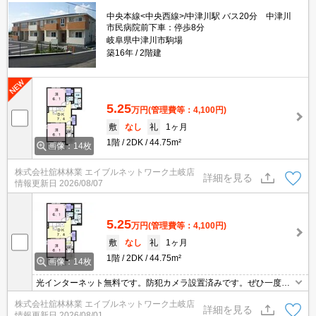
中央本線<中央西線>/中津川駅 バス20分 中津川
市民病院前下車：停歩8分
岐阜県中津川市駒場
築16年
2階建
5.25
万円
(管理費等：4,100円)
敷
なし
礼
1ヶ月
1階
2DK
44.75m²
画像：14枚
株式会社舘林林業 エイブルネットワーク土岐店
詳細を見る
情報更新日
2026/08/07
5.25
万円
(管理費等：4,100円)
敷
なし
礼
1ヶ月
1階
2DK
44.75m²
画像：14枚
光インターネット無料です。防犯カメラ設置済みです。ぜひ一度ご
覧ください。
株式会社舘林林業 エイブルネットワーク土岐店
詳細を見る
情報更新日
2026/08/01