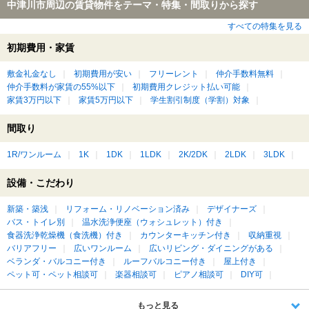
中津川市周辺の賃貸物件をテーマ・特集・間取りから探す
すべての特集を見る
初期費用・家賃
敷金礼金なし
初期費用が安い
フリーレント
仲介手数料無料
仲介手数料が家賃の55%以下
初期費用クレジット払い可能
家賃3万円以下
家賃5万円以下
学生割引制度（学割）対象
間取り
1R/ワンルーム
1K
1DK
1LDK
2K/2DK
2LDK
3LDK
設備・こだわり
新築・築浅
リフォーム・リノベーション済み
デザイナーズ
バス・トイレ別
温水洗浄便座（ウォシュレット）付き
食器洗浄乾燥機（食洗機）付き
カウンターキッチン付き
収納重視
バリアフリー
広いワンルーム
広いリビング・ダイニングがある
ベランダ・バルコニー付き
ルーフバルコニー付き
屋上付き
ペット可・ペット相談可
楽器相談可
ピアノ相談可
DIY可
もっと見る