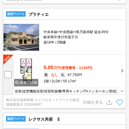
プラティエ
賃貸アパート
中央本線<中央西線>/美乃坂本駅 徒歩29分
岐阜県中津川市茄子川
築18年
2階建
5.85
万円
(管理費等：3,100円)
敷
なし
礼
87,750円
1階
2LDK
55.17m²
画像：15枚
浴室/追焚機能浴室/浴室乾燥機/専用キッチン/TVインターホン/防犯カ
メラ/バストイレ別/エアコン/シャワー付洗面台/温水洗浄便座/プロパ
株式会社舘林林業 エイブルネットワーク土岐店
ンガス/浄水器/シューズボックス/フローリング/オートバス/クロゼッ
詳細を見る
情報更新日
2026/08/07
ト/全居室収納/洗濯機置場（室内）/洗面所独立/給湯/シャワー/バルコ
ニー/角住戸/最上階/2階以上/24時間管理
レクサス共栄 Ｅ
賃貸アパート