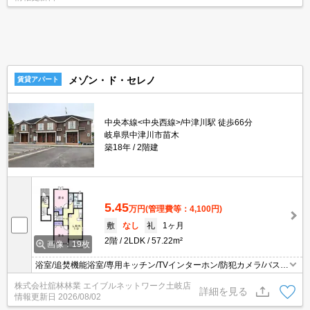
メゾン・ド・セレノ
賃貸アパート
中央本線<中央西線>/中津川駅 徒歩66分
岐阜県中津川市苗木
築18年
2階建
5.45
万円
(管理費等：4,100円)
敷
なし
礼
1ヶ月
2階
2LDK
57.22m²
画像：19枚
浴室/追焚機能浴室/専用キッチン/TVインターホン/防犯カメラ/バスト
イレ別/エアコン/シャワー付洗面台/温水洗浄便座/プロパンガス/浄水
株式会社舘林林業 エイブルネットワーク土岐店
器/シューズボックス/BS/フローリング/オートバス/クロゼット/全居
詳細を見る
情報更新日
2026/08/02
室収納/洗濯機置場（室内）/洗面所独立/給湯/シャワー/バルコニー/角
住戸/南向き/最上階/2階以上