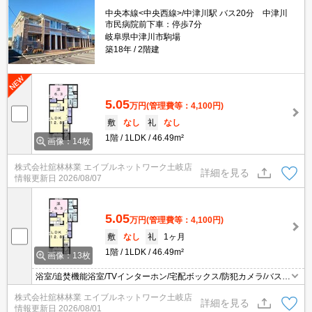
中央本線<中央西線>/中津川駅 バス20分 中津川
市民病院前下車：停歩7分
岐阜県中津川市駒場
築18年
2階建
5.05
万円
(管理費等：4,100円)
敷
なし
礼
なし
1階
1LDK
46.49m²
画像：14枚
株式会社舘林林業 エイブルネットワーク土岐店
詳細を見る
情報更新日
2026/08/07
5.05
万円
(管理費等：4,100円)
敷
なし
礼
1ヶ月
1階
1LDK
46.49m²
画像：13枚
浴室/追焚機能浴室/TVインターホン/宅配ボックス/防犯カメラ/バスト
イレ別/エアコン/対面式キッチン/プロパンガス/床下収納/シューズボ
株式会社舘林林業 エイブルネットワーク土岐店
ックス/BS/フローリング/洗濯機置場（室内）/洗面所独立/給湯/シャ
詳細を見る
情報更新日
2026/08/01
ワー/バルコニー/角住戸/セキュリティキー/24時間管理