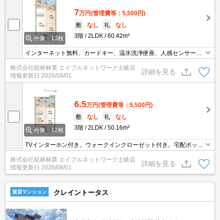
7
万円
(管理費等：5,500円)
敷
なし
礼
なし
3階
2LDK
60.42m²
画像：13枚
インターネット無料、カードキー、温水洗浄便座、人感センサー付
照明、24時間換気システム、対面式キッチン、下駄箱、角部屋、最
株式会社舘林林業 エイブルネットワーク土岐店
上階、追い焚き付き給湯器、エアコン、照明（全室）、ウォークイ
詳細を見る
情報更新日
2026/08/01
ンクローゼット、ペアガラス、シャワー付洗面台、バルコニー、モ
ニターフォン、室内物干し、バス・トイレ別、敷地内ゴミ置き場、
オートロック
6.5
万円
(管理費等：5,500円)
敷
なし
礼
なし
3階
2LDK
50.16m²
画像：12枚
TVインターホン付き。ウォークインクローゼット付き。宅配ボック
スで不在時でも受け取れます。
株式会社舘林林業 エイブルネットワーク土岐店
詳細を見る
情報更新日
2026/08/01
クレイントータス
賃貸マンション