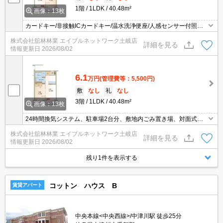
1階
1LDK
40.48m²
画像：13枚
カードキー/非接触ICカードキー/温水洗浄便座/人感センサー付照明/
24時間換気システム/対面式キッチン/追い焚き付き給湯器/エアコン/
株式会社舘林林業 エイブルネットワーク土岐店
全室照明/ウォークインクローゼット/シューズボックス/独立洗面台/
詳細を見る
情報更新日
2026/08/02
シャワー付き洗面台/バルコニー/モニターフォン/室内物干し/敷地内
ごみ置き場/敷地内洗濯機置場
6.1
万円
(管理費等：5,500円)
敷
なし
礼
なし
3階
1LDK
40.48m²
画像：13枚
24時間換気システム、駐車場2台分、敷地内ごみ置き場、対面式キ
ッチン、ガスコンロ可、インターネット無料、複層ガラス、照明器
株式会社舘林林業 エイブルネットワーク土岐店
具、人感センサー付照明、室内物干し、バルコニー、最上階、モニ
詳細を見る
情報更新日
2026/08/02
タ付インターホン、カードキー、ウォークインクローゼット、シュ
ーズボックス、温水洗浄便座、追焚機能、洗髪洗面化粧台、非接触
残り1件を表示する
ＩＣカードキー
コットン ハウス B
賃貸アパート
中央本線<中央西線>/中津川駅 徒歩25分