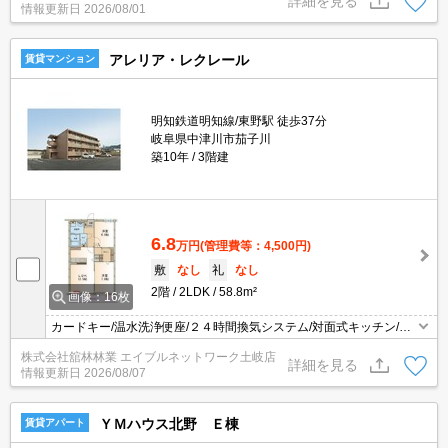
詳細を見る
情報更新日
2026/08/01
（室内）○ エアコン○ 床下収納 ○ シューズボックス
アレリア・レクレール
賃貸マンション
明知鉄道明知線/東野駅 徒歩37分
岐阜県中津川市茄子川
築10年
3階建
6.8
万円
(管理費等：4,500円)
敷
なし
礼
なし
2階
2LDK
58.8m²
画像：16枚
カードキー/温水洗浄便座/２４時間換気システム/対面式キッチン/駐
車場2台可/追い焚き付き給湯器/エアコン/全室照明/ウォークスルー
株式会社舘林林業 エイブルネットワーク土岐店
クローゼット/独立洗面台/シャワー付き洗面台/バルコニー/モニター
詳細を見る
情報更新日
2026/08/07
フォン/バス・トイレ別/敷地内ごみ置き場/室内洗濯機置場/防犯カメ
ラ
ＹＭハウス北野 Ｅ棟
賃貸アパート