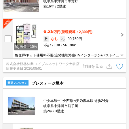
岐阜県中津川市手賀野
築16年
2階建
6.35
万円
(管理費等：2,300円)
敷
なし
礼
99,750円
2階
2LDK
56.19m²
画像：15枚
角住戸/ネット使用料不要/追焚機能浴室/TVインターホン/バストイレ
別/エアコン/シャワー付洗面台/対面式キッチン/プロパンガス/シュー
株式会社舘林林業 エイブルネットワーク土岐店
ズボックス/クロゼット/洗濯機置場（室内）/洗面所独立/給湯/シャワ
詳細を見る
情報更新日
2026/08/01
ー/バルコニー/暖房便座/南向き/24時間管理/電子キー/最上階/2階以上
プレステージ坂本
賃貸マンション
中央本線<中央西線>/美乃坂本駅 徒歩24分
岐阜県中津川市茄子川
築2年
3階建