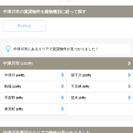
中津川市の賃貸物件を建物種別に絞って探す
アパート
中津川市にあるエリアで賃貸物件が見つかりました！
中津川市
(101件)
中津川
茄子川
(44件)
(22件)
駒場
千旦林
(13件)
(9件)
手賀野
苗木
(8件)
(3件)
東宮町
(2件)
中津川市周辺のエリアで物件が見つかりました