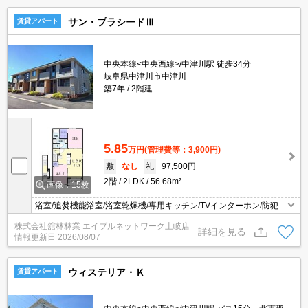
サン・プラシードⅢ
賃貸アパート
中央本線<中央西線>/中津川駅 徒歩34分
岐阜県中津川市中津川
築7年
2階建
5.85
万円
(管理費等：3,900円)
敷
なし
礼
97,500円
2階
2LDK
56.68m²
画像：15枚
浴室/追焚機能浴室/浴室乾燥機/専用キッチン/TVインターホン/防犯カ
メラ/バストイレ別/エアコン2台/シャワー付洗面台/温水洗浄便座/ア
株式会社舘林林業 エイブルネットワーク土岐店
イランドキッチン/プロパンガス/浄水器/シューズボックス/BS/フロ
詳細を見る
情報更新日
2026/08/07
ーリング/24時間換気/オートバス/複層ガラス/ウォークスルークロゼ
ット/洗濯機置場（室内）/洗面所独立/
ウィステリア・Ｋ
賃貸アパート