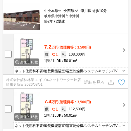
中央本線<中央西線>/中津川駅 徒歩10分
岐阜県中津川市中津川
築2年
2階建
7.2
万円
(管理費等：3,500円)
敷
なし
礼
108,000円
1階
1LDK
50.01m²
画像：16枚
ネット使用料不要/追焚機能浴室/浴室乾燥機/システムキッチン/TVイ
ンターホン/宅配ボックス/防犯カメラ/バストイレ別/エアコン2台/サ
株式会社舘林林業 エイブルネットワーク土岐店
ンルーム/照明付き/シャワー付洗面台/温水洗浄便座/IHヒーター/ダブ
詳細を見る
情報更新日
2026/08/01
ルロックキー/浄水器/物置/シューズボックス/24時間換気/複層ガラ
ス/洗面所独立/室内物干し/シャッター
7.4
万円
(管理費等：3,500円)
敷
なし
礼
112,500円
1階
1LDK
50.01m²
画像：16枚
ネット使用料不要/追焚機能浴室/浴室乾燥機/システムキッチン/TVイ
ンターホン/宅配ボックス/防犯カメラ/エアコン2台/照明付き/シャワ