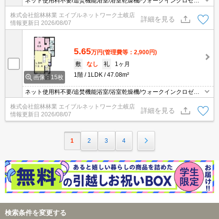
ネット使用料不要/追焚機能浴室/浴室乾燥機/ウォークインクロゼッ
ト/TVインターホン/宅配ボックス/防犯カメラ/バストイレ別/エアコン
株式会社舘林林業 エイブルネットワーク土岐店
2台/照明付き/シャワー付洗面台/温水洗浄便座/ガスコンロ付/床下収
詳細を見る
情報更新日
2026/08/07
納/シューズボックス/全居室収納/洗濯機置場（室内）/バルコニー/シ
ャッター/角住戸/２４時間管理
5.65
万円
(管理費等：2,900円)
敷
なし
礼
1ヶ月
1階
1LDK
47.08m²
画像：15枚
ネット使用料不要/追焚機能浴室/浴室乾燥機/ウォークインクロゼッ
ト/専用キッチン/TVインターホン/宅配ボックス/防犯カメラ/エアコン
株式会社舘林林業 エイブルネットワーク土岐店
2台/照明付き/シャワー付洗面台/温水洗浄便座/ガスコンロ2口以上/床
詳細を見る
情報更新日
2026/08/07
下収納/シューズボックス/全居室収納/洗濯機置場（室内）/洗面所独
立、/バルコニー)/角住戸/シャッター
1
2
3
4
検索条件を変更する