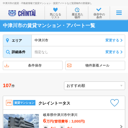
中津川市の賃貸・不動産情報で賃貸マンション・賃貸アパートなど賃貸物件の部屋探し
お部屋を探す
気になる
最近見た
保存中の
リスト
物件
条件
沿線・駅から
中津川市の賃貸マンション・アパート一覧
住所から
家賃相場から
中津川市
変更する
エリア
通勤通学時間から
詳細条件
指定なし
変更する
物件特集から
条件保存
物件新着メール
不動産会社から
TOP
107
件
クレイントータス
PR
賃貸マンション
岐阜県中津川市中津川
6
万円
(管理費等：3,000円)