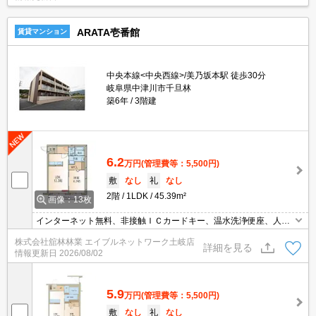
ARATA壱番館
賃貸マンション
中央本線<中央西線>/美乃坂本駅 徒歩30分
岐阜県中津川市千旦林
築6年
3階建
6.2
万円
(管理費等：5,500円)
敷
なし
礼
なし
2階
1LDK
45.39m²
画像：13枚
インターネット無料、非接触ＩＣカードキー、温水洗浄便座、人感
センサー付照明、24時間換気システム、ガスコンロスペース有、対
株式会社舘林林業 エイブルネットワーク土岐店
面式キッチン、下駄箱、追い焚き付き給湯器、エアコン（LDK）、
詳細を見る
情報更新日
2026/08/02
照明（全室）、ウォークインクローゼット、ペアガラス、シャワー
付洗面台、バルコニー、モニターフォン、室内物干し、室内洗濯機
置場
5.9
万円
(管理費等：5,500円)
敷
なし
礼
なし