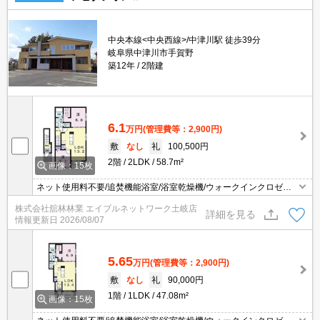
中央本線<中央西線>/中津川駅 徒歩39分
岐阜県中津川市手賀野
築12年
2階建
6.1
万円
(管理費等：2,900円)
敷
なし
礼
100,500円
2階
2LDK
58.7m²
画像：15枚
ネット使用料不要/追焚機能浴室/浴室乾燥機/ウォークインクロゼッ
ト/TVインターホン/宅配ボックス/防犯カメラ/バストイレ別/エアコン
株式会社舘林林業 エイブルネットワーク土岐店
2台/照明付き/シャワー付洗面台/温水洗浄便座/ガスコンロ付/シュー
詳細を見る
情報更新日
2026/08/07
ズボックス/全居室収納/洗濯機置場（室内）/洗面所独立/バルコニー/
角住戸/最上階/24時間管理
5.65
万円
(管理費等：2,900円)
敷
なし
礼
90,000円
1階
1LDK
47.08m²
画像：15枚