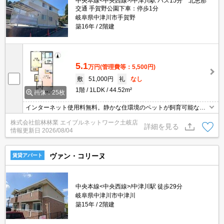
中央本線<中央西線>/中津川駅 バス15分 北恵那
交通 手賀野公園下車：停歩1分
岐阜県中津川市手賀野
築16年
2階建
5.1
万円
(管理費等：5,500円)
敷
51,000円
礼
なし
1階
1LDK
44.52m²
画像：25枚
インターネット使用料無料。静かな住環境のペットが飼育可能なア
パートです。カウンターキッチン・浴室乾燥機や追焚きなどの設備
株式会社舘林林業 エイブルネットワーク土岐店
が付いて生活に便利です。ペット可（相談）, 24時間緊急対応, 専用
詳細を見る
情報更新日
2026/08/04
庭, 南向き, 角部屋, Wi-fi対応
ヴァン・コリーヌ
賃貸アパート
中央本線<中央西線>/中津川駅 徒歩29分
岐阜県中津川市中津川
築15年
2階建