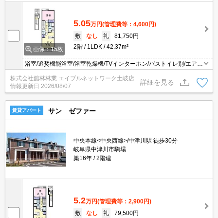
5.05
万円
(管理費等：4,600円)
敷
なし
礼
81,750円
2階
1LDK
42.37m²
画像：15枚
浴室/追焚機能浴室/浴室乾燥機/TVインターホン/バストイレ別/エアコ
ン/照明付き/シャワー付洗面台/温水洗浄便座/対面式キッチン/プロパ
株式会社舘林林業 エイブルネットワーク土岐店
ンガス/シューズボックス/BS/CS/フローリング/クロゼット/洗濯機置
詳細を見る
情報更新日
2026/08/07
場（室内）/洗面所独立/給湯/シャワー/バルコニー/角住戸/南向き/最
上階/2階以上/セキュリティキー
サン ゼファー
賃貸アパート
中央本線<中央西線>/中津川駅 徒歩30分
岐阜県中津川市駒場
築16年
2階建
5.2
万円
(管理費等：2,900円)
敷
なし
礼
79,500円