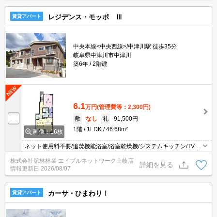
レジデンス・モッポ Ⅲ
賃貸アパート
中央本線<中央西線>/中津川駅 徒歩35分
岐阜県中津川市中津川
築6年
2階建
6.1
万円
(管理費等：2,300円)
敷
なし
礼
91,500円
1階
1LDK
46.68m²
画像：16枚
ネット使用料不要/追焚機能浴室/浴室乾燥機/システムキッチン/TVイ
ンターホン/宅配ボックス/防犯カメラ/エアコン2台/ペット相談/照明
株式会社舘林林業 エイブルネットワーク土岐店
付き/シャワー付洗面台/温水洗浄便座/ダブルロックキー/シューズボ
詳細を見る
情報更新日
2026/08/07
ックス/24時間換気/オートバス/複層ガラス/ウォークスルーククロゼ
ット/庭/室内物干し/角住戸/シャッター
カーサ・ひまわりⅠ
賃貸アパート