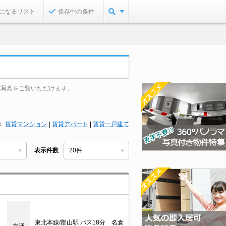
になるリスト
保存中の条件
観写真をご覧いただけます。
賃貸マンション
|
賃貸アパート
|
賃貸一戸建て
表示件数
東北本線/郡山駅 バス18分 名倉