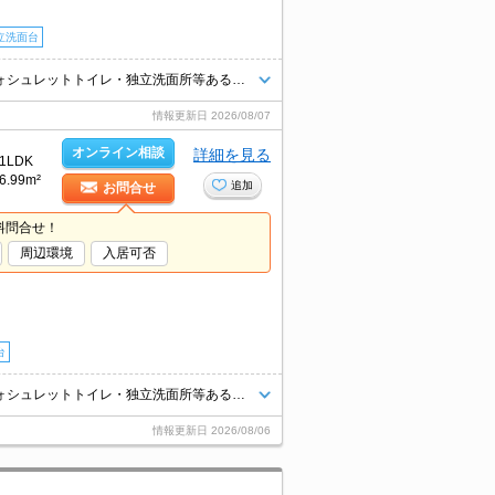
立洗面台
無料インターネット導入予定！単身・カップルにおススメ！内装美装でウォシュレットトイレ・独立洗面所等ある広々1ＬＤＫ♪
情報更新日
2026/08/07
オンライン相談
詳細を見る
1LDK
6.99m²
追加
お問合せ
料問合せ！
周辺環境
入居可否
台
無料インターネット導入予定！単身・カップルにおススメ！内装美装でウォシュレットトイレ・独立洗面所等ある広々1ＬＤＫ♪
情報更新日
2026/08/06