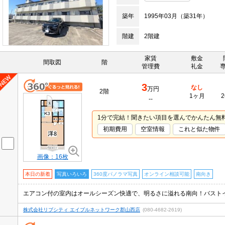
築年
1995年03月（築31年）
階建
2階建
家賃
敷金
間取図
階
管理費
礼金
3
なし
万円
2階
1ヶ月
2
--
1分で完結！聞きたい項目を選んでかんたん無
初期費用
空室情報
これと似た物件
画像：16枚
本日の新着
写真いろいろ
360度パノラマ写真
オンライン相談可能
南向き
エアコン付の室内はオールシーズン快適で、明るさに溢れる南向！バスト
株式会社リブシティ エイブルネットワーク郡山西店
(080-4682-2619)