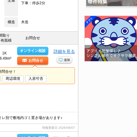
交通
下車：停歩2分
構造
木造
間取り
お問合せ
専有面積
オンライン相談
詳細を見る
1K
6.49m²
追加
お問合せ
料問合せ！
周辺環境
入居可否
イレ別で敷地内ゴミ置き場があります♪
情報更新日
2026/08/07