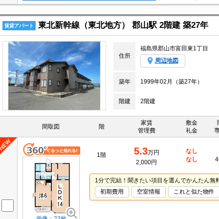
東北新幹線（東北地方） 郡山駅 2階建 築27年
賃貸アパート
福島県郡山市富田東1丁目
住所
周辺地図
築年
1999年02月（築27年）
階建
2階建
家賃
敷金
間取図
階
管理費
礼金
5.3
なし
万円
1階
なし
4
2,000円
1分で完結！聞きたい項目を選んでかんたん無
初期費用
空室情報
これと似た物件
画像：23枚