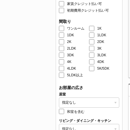
家賃クレジット払い可
初期費用クレジット払い可
間取り
ワンルーム
1K
1DK
1LDK
2K
2DK
2LDK
3K
3DK
3LDK
4K
4DK
4LDK
5K/5DK
5LDK以上
お部屋の広さ
居室
和室を含む
リビング・ダイニング・キッチン