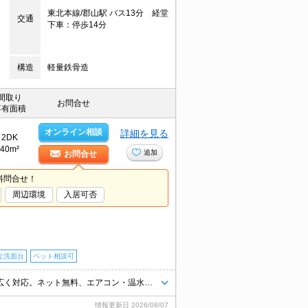
東北本線/郡山駅 バス13分 経堂
交通
下車：停歩14分
構造
軽量鉄骨造
間取り
お問合せ
専有面積
オンライン相談
詳細を見る
2DK
40m²
追加
お問合せ
料問合せ！
周辺環境
入居可否
立洗面台
ペット相談可
南向き2DK！洋室・和室の使い分けができ、一人暮らしから新生活まで幅広く対応。ネット無料、エアコン・温水洗浄便座付きで快適♪駐車場1台無料、スーパーやコンビニも徒歩圏内で毎日の暮らしに便利な住環境！
情報更新日
2026/08/07