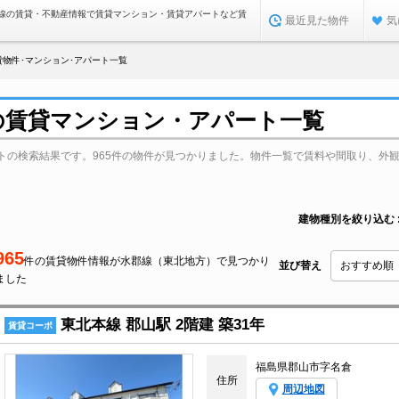
線の賃貸・不動産情報で賃貸マンション・賃貸アパートなど賃
最近見た物件
気
物件･マンション･アパート一覧
の賃貸マンション・アパート一覧
トの検索結果です。965件の物件が見つかりました。物件一覧で賃料や間取り、外
建物種別を絞り込む
965
件の賃貸物件情報が水郡線（東北地方）で見つかり
並び替え
ました
東北本線 郡山駅 2階建 築31年
賃貸コーポ
福島県郡山市字名倉
住所
周辺地図