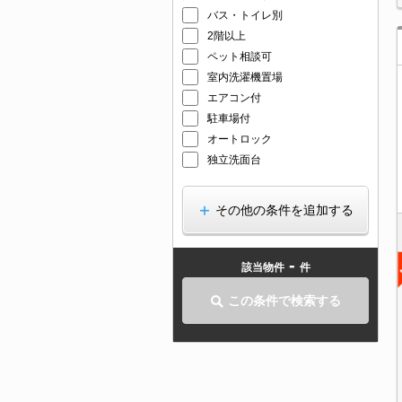
バス・トイレ別
2階以上
ペット相談可
室内洗濯機置場
エアコン付
駐車場付
オートロック
独立洗面台
その他の条件を追加する
-
該当物件
件
この条件で検索する