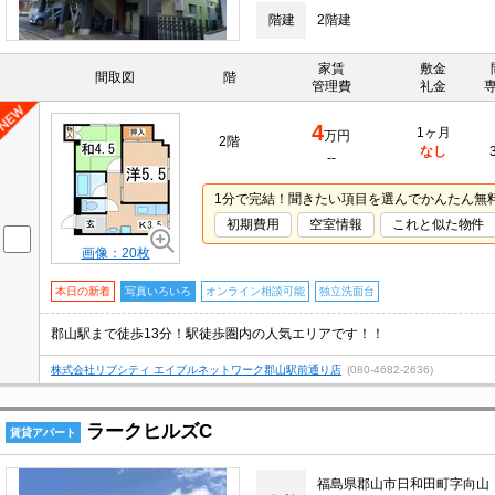
階建
2階建
家賃
敷金
間取図
階
管理費
礼金
4
1ヶ月
万円
2階
なし
--
1分で完結！聞きたい項目を選んでかんたん無
初期費用
空室情報
これと似た物件
画像：20枚
本日の新着
写真いろいろ
オンライン相談可能
独立洗面台
郡山駅まで徒歩13分！駅徒歩圏内の人気エリアです！！
株式会社リブシティ エイブルネットワーク郡山駅前通り店
(080-4682-2636)
ラークヒルズC
賃貸アパート
福島県郡山市日和田町字向山