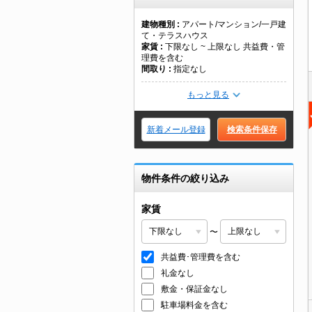
建物種別
アパート/マンション/一戸建
て・テラスハウス
家賃
下限なし ~ 上限なし 共益費・管
理費を含む
間取り
指定なし
もっと見る
新着メール登録
検索条件保存
物件条件の絞り込み
家賃
〜
共益費･管理費を含む
礼金なし
敷金・保証金なし
駐車場料金を含む