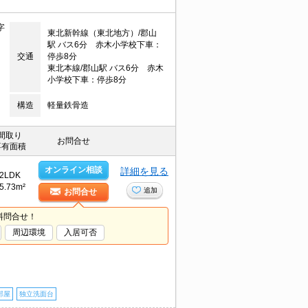
字
東北新幹線（東北地方）/郡山
駅 バス6分 赤木小学校下車：
交通
停歩8分
東北本線/郡山駅 バス6分 赤木
小学校下車：停歩8分
構造
軽量鉄骨造
間取り
お問合せ
専有面積
オンライン相談
詳細を見る
2LDK
5.73m²
追加
お問合せ
料問合せ！
周辺環境
入居可否
部屋
独立洗面台