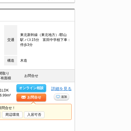
東北新幹線（東北地方）/郡山
交通
駅 バス15分 富田中学校下車：
停歩3分
構造
木造
間取り
お問合せ
専有面積
オンライン相談
詳細を見る
1LDK
6.99m²
追加
お問合せ
料問合せ！
周辺環境
入居可否