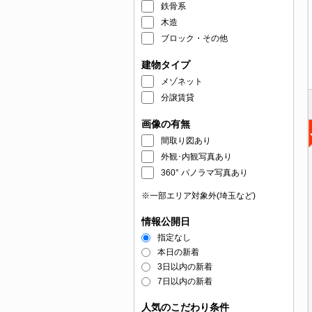
鉄骨系
木造
ブロック・その他
建物タイプ
メゾネット
分譲賃貸
画像の有無
間取り図あり
外観･内観写真あり
360° パノラマ写真あり
※一部エリア対象外(埼玉など)
情報公開日
指定なし
本日の新着
3日以内の新着
7日以内の新着
人気のこだわり条件