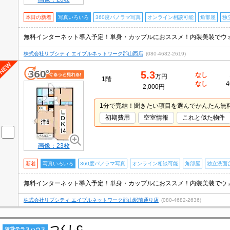
本日の新着
写真いろいろ
360度パノラマ写真
オンライン相談可能
角部屋
独
株式会社リブシティ エイブルネットワーク郡山西店
(080-4682-2619)
5.3
なし
万円
1階
なし
4
2,000円
1分で完結！聞きたい項目を選んでかんたん無
初期費用
空室情報
これと似た物件
画像：23枚
新着
写真いろいろ
360度パノラマ写真
オンライン相談可能
角部屋
独立洗面
株式会社リブシティ エイブルネットワーク郡山駅前通り店
(080-4682-2636)
つくしC
賃貸テラスハウス