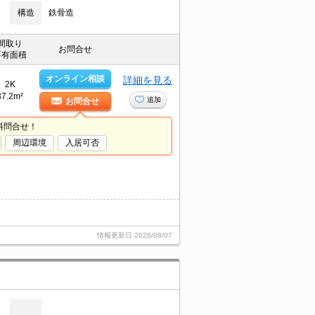
構造
鉄骨造
間取り
お問合せ
専有面積
オンライン相談
詳細を見る
2K
37.2m²
追加
お問合せ
料問合せ！
周辺環境
入居可否
情報更新日
2026/08/07