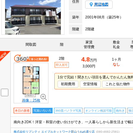
住所
周辺地図
築年
2001年08月（築25年）
階建
2階建
家賃
敷金
間取図
階
管理費
礼金
4.8
2階
1ヶ月
万円
なし
即入居可
3,000円
1分で完結！聞きたい項目を選んでかんたん無
初期費用
空室情報
これと似た物件
画像：25枚
本日の新着
写真いろいろ
360度パノラマ写真
オンライン相談可能
南向き
独
株式会社リブシティ エイブルネットワーク郡山うねめ通り店
(080-4682-2581)