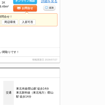
オンライン相談
詳細を見る
1K
6.49m²
追加
お問合せ
料問合せ！
周辺環境
入居可否
すい間取りです！
情報更新日
2026/07/27
東北本線/郡山駅 徒歩14分
交通
東北新幹線（東北地方）/郡山
駅 徒歩14分