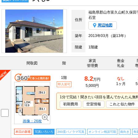
福島県郡山市富久山町久保田
石堂
住所
周辺地図
築年
2013年03月（築13年）
階建
1階建
家賃
敷金
間取図
階
管理費
礼金
8.2
1階
なし
万円
1ヶ月
5
即入居可
5,000円
1分で完結！聞きたい項目を選んでかんたん無
初期費用
空室情報
これと似た物件
画像：26枚
本日の新着
写真いろいろ
360度パノラマ写真
オンライン相談可能
南向き
角