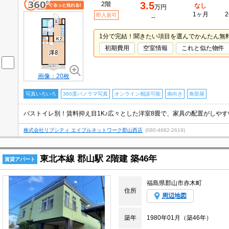
3.5
2階
なし
万円
1ヶ月
2
即入居可
--
1分で完結！聞きたい項目を選んでかんたん無
初期費用
空室情報
これと似た物件
画像：20枚
写真いろいろ
360度パノラマ写真
オンライン相談可能
南向き
角部屋
バストイレ別！賃料抑え目1K♪広々とした洋室8畳で、家具の配置がしや
株式会社リブシティ エイブルネットワーク郡山西店
(080-4682-2619)
東北本線 郡山駅 2階建 築46年
賃貸アパート
福島県郡山市赤木町
住所
周辺地図
築年
1980年01月（築46年）