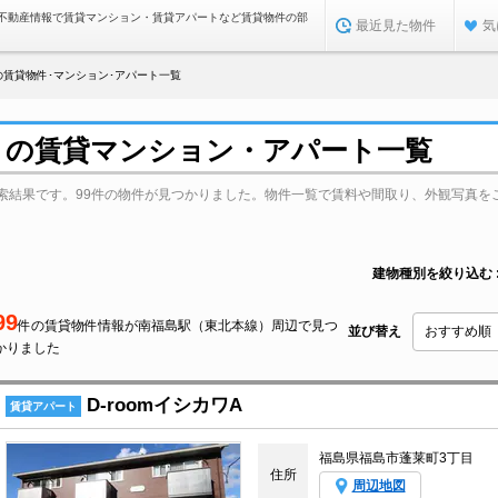
不動産情報で賃貸マンション・賃貸アパートなど賃貸物件の部
最近見た物件
気
賃貸物件･マンション･アパート一覧
）の賃貸マンション・アパート一覧
索結果です。99件の物件が見つかりました。物件一覧で賃料や間取り、外観写真を
建物種別を絞り込む
99
件の賃貸物件情報が南福島駅（東北本線）周辺で見つ
並び替え
かりました
D-roomイシカワA
賃貸アパート
福島県福島市蓬莱町3丁目
住所
周辺地図