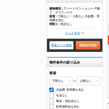
建物種別
アパート/マンション/一戸建
て・テラスハウス
家賃
下限なし ~ 上限なし 共益費・管
理費を含む
間取り
指定なし
もっと見る
新着メール登録
検索条件保存
物件条件の絞り込み
家賃
〜
共益費･管理費を含む
礼金なし
敷金・保証金なし
駐車場料金を含む