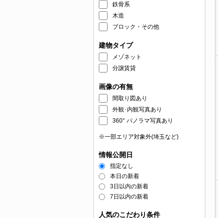
鉄骨系
木造
ブロック・その他
建物タイプ
メゾネット
分譲賃貸
画像の有無
間取り図あり
外観･内観写真あり
360° パノラマ写真あり
※一部エリア対象外(埼玉など)
情報公開日
指定なし
本日の新着
3日以内の新着
7日以内の新着
人気のこだわり条件