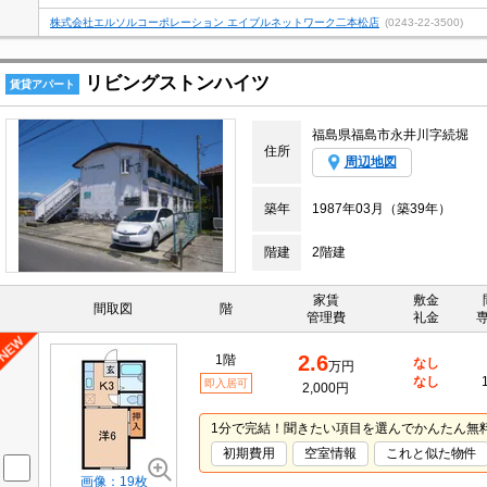
株式会社エルソルコーポレーション エイブルネットワーク二本松店
(0243-22-3500)
リビングストンハイツ
賃貸アパート
福島県福島市永井川字続堀
住所
周辺地図
築年
1987年03月（築39年）
階建
2階建
家賃
敷金
間取図
階
管理費
礼金
2.6
1階
なし
万円
なし
即入居可
2,000円
1分で完結！聞きたい項目を選んでかんたん無
初期費用
空室情報
これと似た物件
画像：19枚