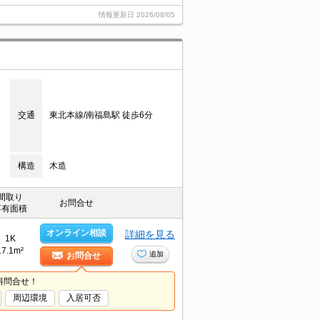
情報更新日
2026/08/05
交通
東北本線/南福島駅 徒歩6分
構造
木造
間取り
お問合せ
専有面積
オンライン相談
詳細を見る
1K
17.1m²
追加
お問合せ
料問合せ！
周辺環境
入居可否