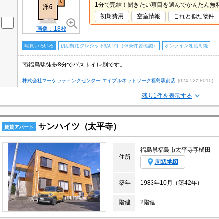
1分で完結！聞きたい項目を選んでかんたん無
初期費用
空室情報
これと似た物件
画像：18枚
写真いろいろ
初期費用クレジット払い可（※条件要確認）
オンライン相談可能
南福島駅徒歩8分でバストイレ別です。
株式会社マーケッティングセンター エイブルネットワーク福島駅前店
(024-522-8010)
残り1件を表示する
サンハイツ（太平寺）
賃貸アパート
福島県福島市太平寺字樋田
住所
周辺地図
築年
1983年10月（築42年）
階建
2階建