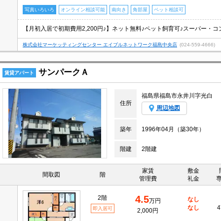
写真いろいろ
オンライン相談可能
南向き
角部屋
ペット相談可
【月初入居で初期費用2,200円♪】ネット無料♪ペット飼育可♪スーパー・
株式会社マーケッティングセンター エイブルネットワーク福島中央店
(024-559-4666)
サンパークＡ
賃貸アパート
福島県福島市永井川字光白
住所
周辺地図
築年
1996年04月（築30年）
階建
2階建
家賃
敷金
間取図
階
管理費
礼金
4.5
2階
なし
万円
なし
4
即入居可
2,000円