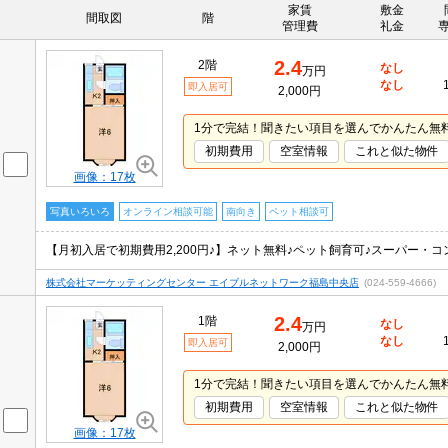
家賃
敷金
間取図
階
管理費
礼金
2.4
2階
なし
万円
なし
即入居可
2,000円
1分で完結！聞きたい項目を選んでかんたん無
初期費用
空室情報
これと似た物件
画像：17枚
写真いろいろ
オンライン相談可能
南向き
ペット相談可
【月初入居で初期費用2,200円♪】ネット無料♪ペット飼育可♪スーパー・
株式会社マーケッティングセンター エイブルネットワーク福島中央店
(024-559-4666)
2.4
1階
なし
万円
なし
即入居可
2,000円
1分で完結！聞きたい項目を選んでかんたん無
初期費用
空室情報
これと似た物件
画像：17枚