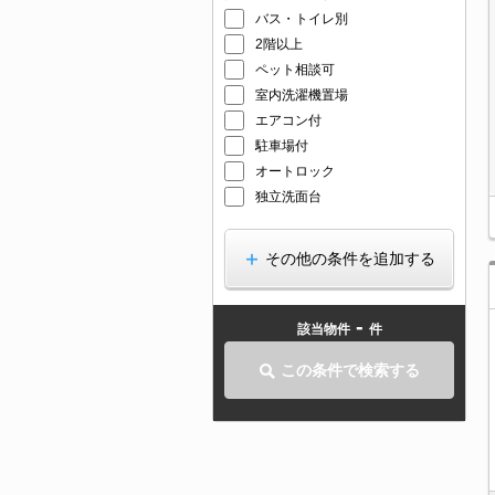
バス・トイレ別
2階以上
ペット相談可
室内洗濯機置場
エアコン付
駐車場付
オートロック
独立洗面台
その他の条件を追加する
-
該当物件
件
この条件で検索する