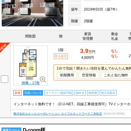
築年
2019年03月（築7年）
階建
2階建
家賃
敷金
間取図
階
管理費
礼金
3.9
1階
なし
万円
なし
2
即入居可
4,000円
1分で完結！聞きたい項目を選んでかんたん無
初期費用
空室情報
これと似た物件
画像：17枚
新着
写真いろいろ
オンライン相談可能
南向き
角部屋
独立洗面台
株式会社エルソルコーポレーション エイブルネットワーク二本松店
(0243-22-3500)
D-room桜
賃貸アパート