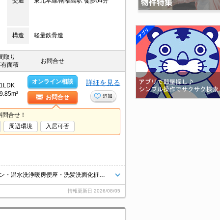
交通
東北本線/南福島駅 徒歩54分
構造
軽量鉄骨造
間取り
お問合せ
専有面積
オンライン相談
詳細を見る
1LDK
9.85m²
追加
お問合せ
料問合せ！
周辺環境
入居可否
インターネット無料です！（D.U-NET。回線工事後使用可）TVインターホン・温水洗浄暖房便座・洗髪洗面化粧台・宅配BOX付きです！
情報更新日
2026/08/05