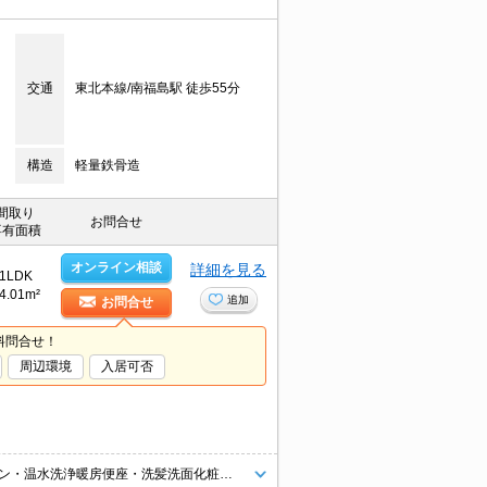
交通
東北本線/南福島駅 徒歩55分
構造
軽量鉄骨造
間取り
お問合せ
専有面積
オンライン相談
詳細を見る
1LDK
4.01m²
追加
お問合せ
料問合せ！
周辺環境
入居可否
インターネット無料です！（D.U-NET。回線工事後使用可）TVインターホン・温水洗浄暖房便座・洗髪洗面化粧台・宅配BOX付きです！