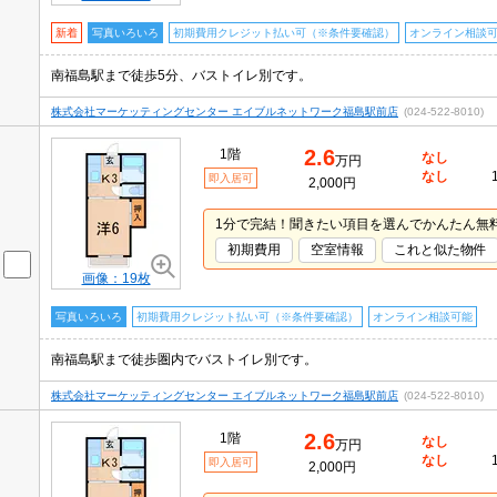
新着
写真いろいろ
初期費用クレジット払い可（※条件要確認）
オンライン相談
南福島駅まで徒歩5分、バストイレ別です。
株式会社マーケッティングセンター エイブルネットワーク福島駅前店
(024-522-8010)
2.6
1階
なし
万円
なし
即入居可
2,000円
1分で完結！聞きたい項目を選んでかんたん無
初期費用
空室情報
これと似た物件
画像：19枚
写真いろいろ
初期費用クレジット払い可（※条件要確認）
オンライン相談可能
南福島駅まで徒歩圏内でバストイレ別です。
株式会社マーケッティングセンター エイブルネットワーク福島駅前店
(024-522-8010)
2.6
1階
なし
万円
なし
即入居可
2,000円