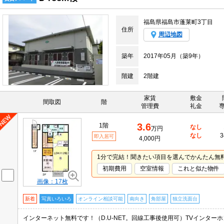
福島県福島市蓬莱町3丁目
住所
周辺地図
築年
2017年05月（築9年）
階建
2階建
家賃
敷金
間取図
階
管理費
礼金
3.6
1階
なし
万円
なし
3
即入居可
4,000円
1分で完結！聞きたい項目を選んでかんたん無
初期費用
空室情報
これと似た物件
画像：17枚
新着
写真いろいろ
オンライン相談可能
南向き
角部屋
独立洗面台