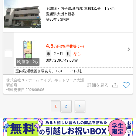
予讃線・内子線/新谷駅 車移動1分 1.3km
愛媛県大洲市新谷
築30年
3階建
4.5
万円
(管理費等：--)
敷
2ヶ月
礼
なし
3階
2DK
49.63m²
画像：2枚
室内洗濯機置き場あり。バス・トイレ別。
株式会社ＮＹホーム エイブルネットワーク大洲
詳細を見る
駅前店
情報更新日
2026/08/06
1
2