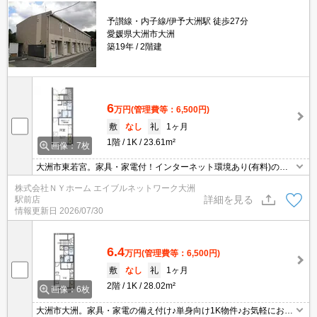
予讃線・内子線/伊予大洲駅 徒歩27分
愛媛県大洲市大洲
築19年
2階建
6
万円
(管理費等：6,500円)
敷
なし
礼
1ヶ月
1階
1K
23.61m²
画像：7枚
大洲市東若宮。家具・家電付！インターネット環境あり(有料)の単
身向け物件♪お気軽にお問合せ下さい！！
株式会社ＮＹホーム エイブルネットワーク大洲
詳細を見る
駅前店
情報更新日
2026/07/30
6.4
万円
(管理費等：6,500円)
敷
なし
礼
1ヶ月
2階
1K
28.02m²
画像：6枚
大洲市大洲。家具・家電の備え付け♪単身向け1K物件♪お気軽にお問