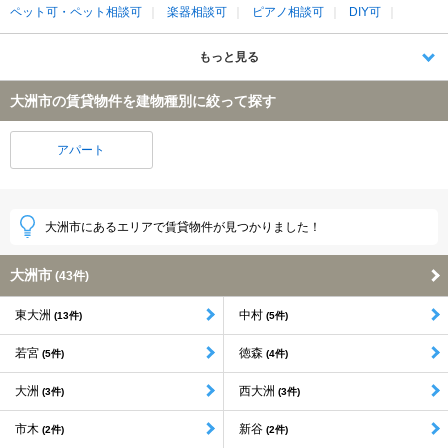
ペット可・ペット相談可
楽器相談可
ピアノ相談可
DIY可
もっと見る
大洲市の賃貸物件を建物種別に絞って探す
アパート
大洲市にあるエリアで賃貸物件が見つかりました！
大洲市
(43件)
東大洲
中村
(13件)
(5件)
若宮
徳森
(5件)
(4件)
大洲
西大洲
(3件)
(3件)
市木
新谷
(2件)
(2件)