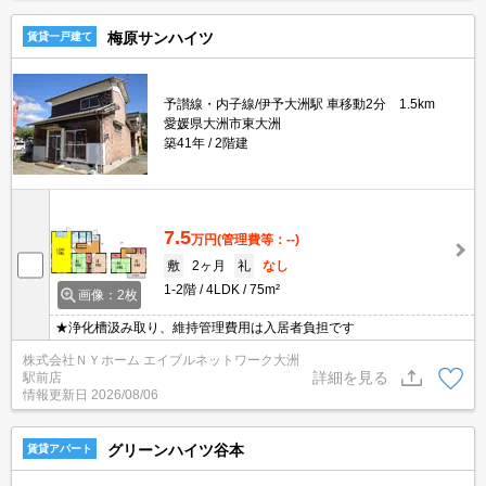
梅原サンハイツ
賃貸一戸建て
予讃線・内子線/伊予大洲駅 車移動2分 1.5km
愛媛県大洲市東大洲
築41年
2階建
7.5
万円
(管理費等：--)
敷
2ヶ月
礼
なし
1-2階
4LDK
75m²
画像：2枚
★浄化槽汲み取り、維持管理費用は入居者負担です
株式会社ＮＹホーム エイブルネットワーク大洲
詳細を見る
駅前店
情報更新日
2026/08/06
グリーンハイツ谷本
賃貸アパート