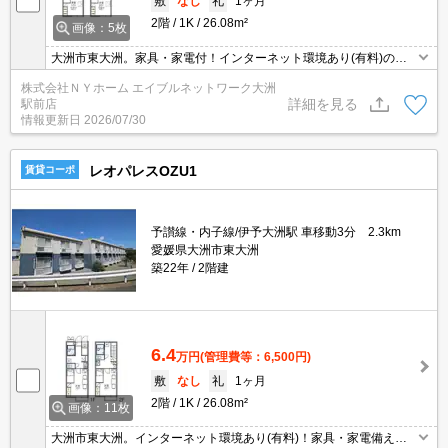
敷
なし
礼
1ヶ月
2階
1K
26.08m²
画像：5枚
大洲市東大洲。家具・家電付！インターネット環境あり(有料)の単
身向け物件♪マンスリー利用可。お部屋探しはエイブル大洲駅前店に
株式会社ＮＹホーム エイブルネットワーク大洲
お任せください。あなたの新生活を応援します！！
詳細を見る
駅前店
情報更新日
2026/07/30
レオパレスOZU1
賃貸コーポ
予讃線・内子線/伊予大洲駅 車移動3分 2.3km
愛媛県大洲市東大洲
築22年
2階建
6.4
万円
(管理費等：6,500円)
敷
なし
礼
1ヶ月
2階
1K
26.08m²
画像：11枚
大洲市東大洲。インターネット環境あり(有料)！家具・家電備え付