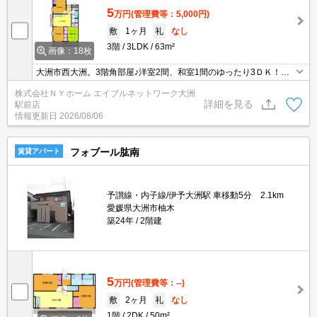
5
万円
(管理費等：5,000円)
敷
1ヶ月
礼
なし
3階
3LDK
63m²
画像：18枚
大洲市西大洲。3階角部屋♪洋室2間、和室1間のゆったり3ＤＫ！初
期費用御見積りなどお気軽にお問い合わせください！！
株式会社ＮＹホーム エイブルネットワーク大洲
詳細を見る
駅前店
情報更新日
2026/08/06
フォブール肱南
賃貸アパート
予讃線・内子線/伊予大洲駅 車移動5分 2.1km
愛媛県大洲市柚木
築24年
2階建
5
万円
(管理費等：--)
敷
2ヶ月
礼
なし
1階
2DK
50m²