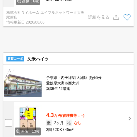
画像：6枚
株式会社ＮＹホーム エイブルネットワーク大洲
詳細を見る
駅前店
情報更新日
2026/08/06
久米ハイツ
賃貸コーポ
予讃線・内子線/西大洲駅 徒歩5分
愛媛県大洲市西大洲
築39年
2階建
4.3
万円
(管理費等：--)
敷
2ヶ月
礼
なし
2階
2DK
45m²
画像：13枚