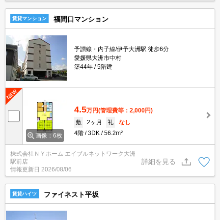
福間口マンション
賃貸マンション
予讃線・内子線/伊予大洲駅 徒歩6分
愛媛県大洲市中村
築44年
5階建
4.5
万円
(管理費等：2,000円)
敷
2ヶ月
礼
なし
4階
3DK
56.2m²
画像：6枚
株式会社ＮＹホーム エイブルネットワーク大洲
詳細を見る
駅前店
情報更新日
2026/08/06
ファイネスト平坂
賃貸ハイツ