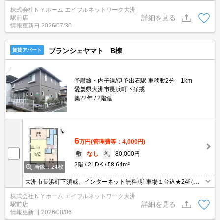
けの単身者向け物件♪お気軽にお問合せ下さい！！
株式会社ＮＹホーム エイブルネットワーク大洲
詳細を見る
駅前店
情報更新日
2026/07/30
ブランシェヤマト B棟
賃貸アパート
予讃線・内子線/伊予出石駅 車移動2分 1km
愛媛県大洲市長浜町下須戒
築22年
2階建
6
万円
(管理費等：4,000円)
敷
なし
礼
80,000円
2階
2LDK
58.64m²
画像：24枚
大洲市長浜町下須戒。インターネット無料♪駐車場１台込★24時間
換気扇★洗髪洗面化粧台★洗濯機置場（室内）★室内物干し★温水
株式会社ＮＹホーム エイブルネットワーク大洲
洗浄便座★エアコン２台★設備充実の２ＬＤＫ！初期費用御見積書
詳細を見る
駅前店
などお気軽にどうぞ
情報更新日
2026/08/06