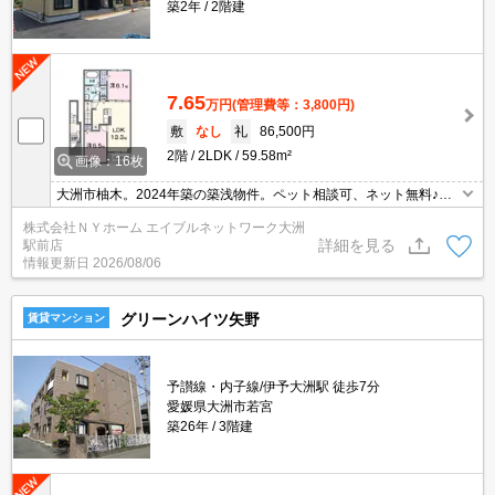
築2年
2階建
7.65
万円
(管理費等：3,800円)
敷
なし
礼
86,500円
2階
2LDK
59.58m²
画像：16枚
大洲市柚木。2024年築の築浅物件。ペット相談可、ネット無料♪エ
アコン２基付、防犯カメラ・宅配ボックスなど設備充実！お風呂は
株式会社ＮＹホーム エイブルネットワーク大洲
１坪採用でゆったりです。初期費用御見積書の作成もお気軽にお問
詳細を見る
駅前店
合せ下さい♪
情報更新日
2026/08/06
グリーンハイツ矢野
賃貸マンション
予讃線・内子線/伊予大洲駅 徒歩7分
愛媛県大洲市若宮
築26年
3階建