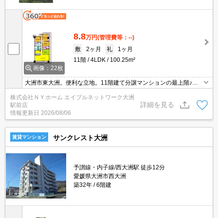
8.8
万円
(管理費等：--)
敷
2ヶ月
礼
1ヶ月
11階
4LDK
100.25m²
画像：22枚
大洲市東大洲。便利な立地。11階建て分譲マンションの最上階♪フ
ァミリー向け、ゆったり間取りの広さ100.25㎡の４ＬＤＫ！！
株式会社ＮＹホーム エイブルネットワーク大洲
詳細を見る
駅前店
情報更新日
2026/08/06
サンクレスト大洲
賃貸マンション
予讃線・内子線/西大洲駅 徒歩12分
愛媛県大洲市西大洲
築32年
6階建