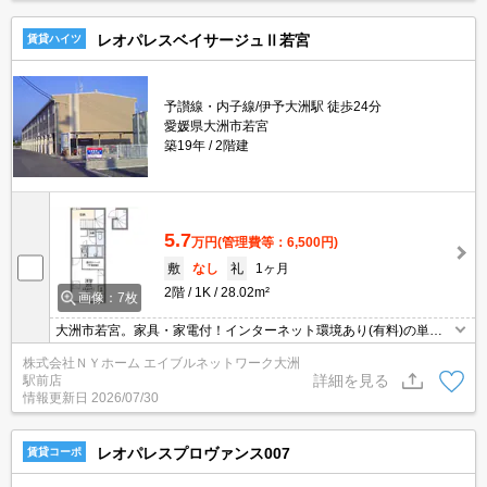
レオパレスベイサージュⅡ若宮
賃貸ハイツ
予讃線・内子線/伊予大洲駅 徒歩24分
愛媛県大洲市若宮
築19年
2階建
5.7
万円
(管理費等：6,500円)
敷
なし
礼
1ヶ月
2階
1K
28.02m²
画像：7枚
大洲市若宮。家具・家電付！インターネット環境あり(有料)の単身
向け物件♪お気軽にお問合せ下さい！！
株式会社ＮＹホーム エイブルネットワーク大洲
詳細を見る
駅前店
情報更新日
2026/07/30
レオパレスプロヴァンス007
賃貸コーポ