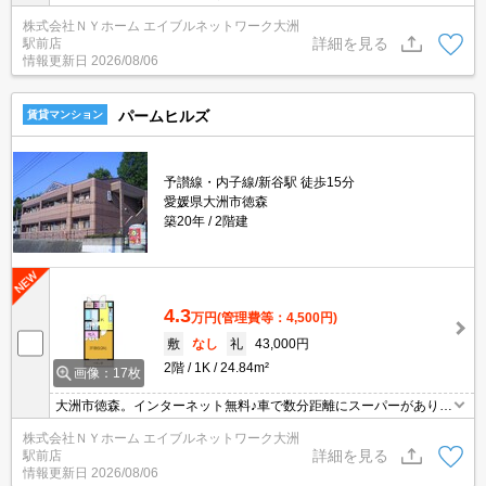
便利な立地です♪書記費用御見積書などお気軽にお問い合わせくださ
株式会社ＮＹホーム エイブルネットワーク大洲
い！！
詳細を見る
駅前店
情報更新日
2026/08/06
パームヒルズ
賃貸マンション
予讃線・内子線/新谷駅 徒歩15分
愛媛県大洲市徳森
築20年
2階建
4.3
万円
(管理費等：4,500円)
敷
なし
礼
43,000円
2階
1K
24.84m²
画像：17枚
大洲市徳森。インターネット無料♪車で数分距離にスーパーがあり便
利！エアコン1基★温水洗浄便座★浴室乾燥機★ＴＶドアホン★初
株式会社ＮＹホーム エイブルネットワーク大洲
期費用御見積書などお気軽にお問い合わせください！！
詳細を見る
駅前店
情報更新日
2026/08/06