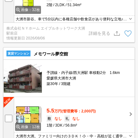
2階
2LDK
51.34m²
画像：32枚
大洲市新谷。車で5分以内に各種店舗や飲食店があり便利な立地♪エ
アコン1基★室内洗濯機★温水洗浄便座★洗面所独立★駐車場1台無
株式会社ＮＹホーム エイブルネットワーク大洲
料★初期費用御見積書などお気軽にお問合せ下さい！！
詳細を見る
駅前店
情報更新日
2026/08/06
メモワール夢空館
賃貸マンション
予讃線・内子線/西大洲駅 車移動2分 1.6km
愛媛県大洲市大洲
築30年
3階建
5.5
万円
(管理費等：2,000円)
敷
なし
礼
なし
1階
3DK
56.8m²
画像：12枚
大洲市大洲。ファミリー向けの３ＤＫ！小・中・高校が近く通学に