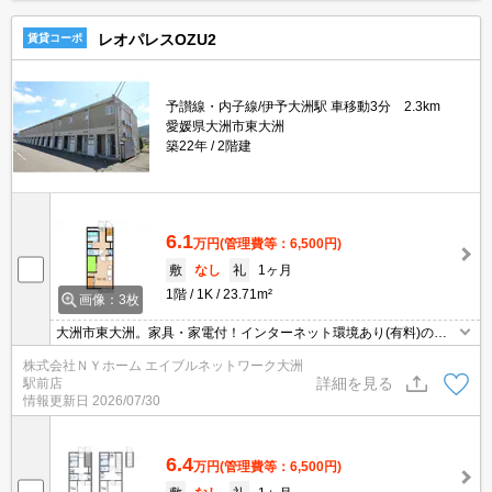
レオパレスOZU2
賃貸コーポ
予讃線・内子線/伊予大洲駅 車移動3分 2.3km
愛媛県大洲市東大洲
築22年
2階建
6.1
万円
(管理費等：6,500円)
敷
なし
礼
1ヶ月
1階
1K
23.71m²
画像：3枚
大洲市東大洲。家具・家電付！インターネット環境あり(有料)の単
身向け物件♪お気軽にお問合せ下さい！！
株式会社ＮＹホーム エイブルネットワーク大洲
詳細を見る
駅前店
情報更新日
2026/07/30
6.4
万円
(管理費等：6,500円)