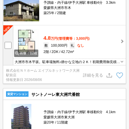
予讃線・内子線/伊予大洲駅 車移動4分 3.3km
愛媛県大洲市市木
築25年
2階建
4.8
万円
(管理費等：3,000円)
敷
100,000円
礼
なし
2階
2DK
42.72m²
画像：12枚
大洲市市木平坂。駐車場無料♪静かな立地の２Ｋ！初期費用御見積書
などお気軽にお問い合わせください！！
株式会社ＮＹホーム エイブルネットワーク大洲
詳細を見る
駅前店
情報更新日
2026/08/06
サントノーレ東大洲弐番館
賃貸マンション
予讃線・内子線/伊予大洲駅 車移動6分 4.1km
愛媛県大洲市東大洲
築20年
11階建