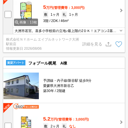
5
万円
(管理費等：3,000円)
敷
1ヶ月
礼
1ヶ月
3階
2DK
46m²
画像：13枚
大洲市若宮。喜多小学校前の立地♪最上階の2ＤＫ！エアコン2基★
温水洗浄便座★室内洗濯機★バストイレ別★初期費用御見積書など
株式会社ＮＹホーム エイブルネットワーク大洲
お気軽にお問い合わせください！！
詳細を見る
駅前店
情報更新日
2026/08/06
フォブール梶尾 A棟
賃貸アパート
予讃線・内子線/新谷駅 徒歩9分
愛媛県大洲市新谷乙
築30年
2階建
5.2
万円
(管理費等：3,000円)
敷
2ヶ月
礼
なし