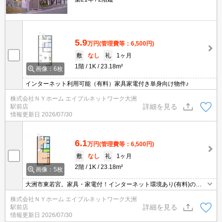
5.9
万円
(管理費等：6,500円)
敷
なし
礼
1ヶ月
1階
1K
23.18m²
画像：6枚
インターネット利用可能（有料）家具家電付き単身向け物件♪
株式会社ＮＹホーム エイブルネットワーク大洲
詳細を見る
駅前店
情報更新日
2026/07/30
6.1
万円
(管理費等：6,500円)
敷
なし
礼
1ヶ月
2階
1K
23.18m²
画像：5枚
大洲市東若宮。家具・家電付！インターネット環境あり(有料)の単
身向け物件♪お気軽にお問合せ下さい！！
株式会社ＮＹホーム エイブルネットワーク大洲
詳細を見る
駅前店
情報更新日
2026/07/30