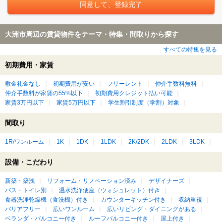
大洲市周辺の賃貸物件をテーマ・特集・間取りから探す
すべての特集を見る
初期費用・家賃
敷金礼金なし
初期費用が安い
フリーレント
仲介手数料無料
仲介手数料が家賃の55%以下
初期費用クレジット払い可能
家賃3万円以下
家賃5万円以下
学生割引制度（学割）対象
間取り
1R/ワンルーム
1K
1DK
1LDK
2K/2DK
2LDK
3LDK
設備・こだわり
新築・築浅
リフォーム・リノベーション済み
デザイナーズ
バス・トイレ別
温水洗浄便座（ウォシュレット）付き
食器洗浄乾燥機（食洗機）付き
カウンターキッチン付き
収納重視
バリアフリー
広いワンルーム
広いリビング・ダイニングがある
ベランダ・バルコニー付き
ルーフバルコニー付き
屋上付き