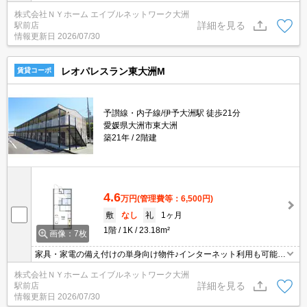
合せ下さい！！
株式会社ＮＹホーム エイブルネットワーク大洲
詳細を見る
駅前店
情報更新日
2026/07/30
レオパレスラン東大洲M
賃貸コーポ
予讃線・内子線/伊予大洲駅 徒歩21分
愛媛県大洲市東大洲
築21年
2階建
4.6
万円
(管理費等：6,500円)
敷
なし
礼
1ヶ月
1階
1K
23.18m²
画像：7枚
家具・家電の備え付けの単身向け物件♪インターネット利用も可能で
す（有料）お気軽にお問合せ下さい！！
株式会社ＮＹホーム エイブルネットワーク大洲
詳細を見る
駅前店
情報更新日
2026/07/30