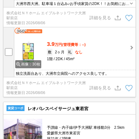
大洲市西大洲。駐車場１台込み♪お手頃家賃の2DK！！お気軽にお問
合せ下さい！！
株式会社ＮＹホーム エイブルネットワーク大洲
詳細を見る
駅前店
情報更新日
2026/08/06
3.9
万円
(管理費等：--)
敷
2ヶ月
礼
なし
1階
2DK
45m²
画像：30枚
独立洗面台あり、大洲市立病院へのアクセス良しです。
株式会社ＮＹホーム エイブルネットワーク大洲
詳細を見る
駅前店
情報更新日
2026/08/06
レオパレスベイサージュ東若宮
賃貸コーポ
予讃線・内子線/伊予大洲駅 車移動3分 2.5km
愛媛県大洲市東若宮
築21年
2階建