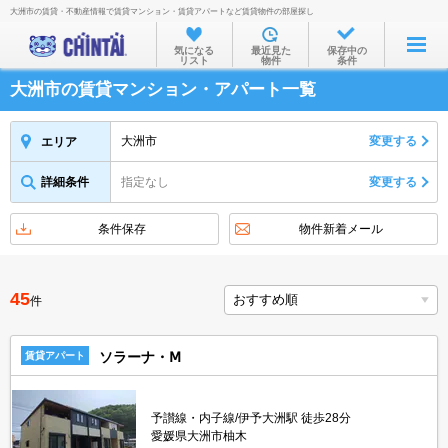
大洲市の賃貸・不動産情報で賃貸マンション・賃貸アパートなど賃貸物件の部屋探し
お部屋を探す
気になる
最近見た
保存中の
リスト
物件
条件
沿線・駅から
大洲市の賃貸マンション・アパート一覧
住所から
家賃相場から
大洲市
変更する
エリア
通勤通学時間から
詳細条件
指定なし
変更する
物件特集から
条件保存
物件新着メール
不動産会社から
TOP
45
件
ソラーナ・Ⅿ
賃貸アパート
予讃線・内子線/伊予大洲駅 徒歩28分
愛媛県大洲市柚木