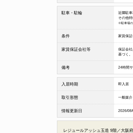
駐車・駐輪
近隣駐車場 
その他特
※駐車場の
条件
家賃保証
家賃保証会社等
保証会社
基づく。
備考
24時間サ
入居時期
即入居
取引形態
一般媒介
情報更新日
2026/08/
レジュールアッシュ玉造 9階／大阪