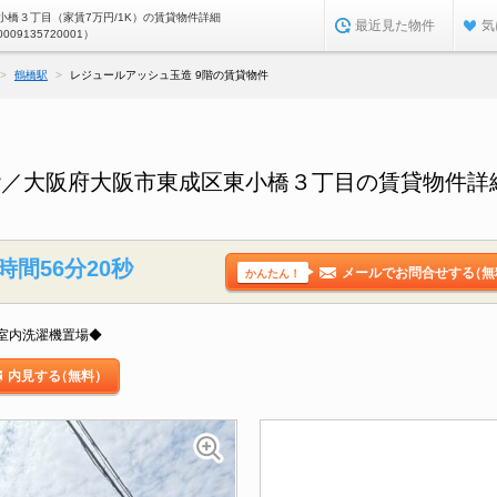
小橋３丁目（家賃7万円/1K）の賃貸物件詳細
最近見た物件
気
0009135720001）
鶴橋駅
レジュールアッシュ玉造 9階の賃貸物件
階／大阪府大阪市東成区東小橋３丁目の賃貸物件詳
時間56分19秒
メールでお問合せする
（無
かんたん！
室内洗濯機置場◆
内見する
（無料）