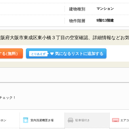
建物種別
マンション
物件階層
9階/13階建
大阪府大阪市東成区東小橋３丁目の空室確認、詳細情報などお
する
（無料）
気になるリストに追加する
とりあえず
チェック！
ーホン
室内洗濯機置き場
駐車場付き
エア