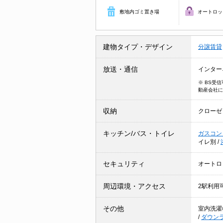
敷地内ゴミ置き場
オートロッ
建物タイプ・デザイン
分譲賃貸
放送・通信
インター
※ BS受
動産会社に
収納
クローゼ
キッチン/バス・トイレ
ガスコン
イレ別
/
セキュリティ
オートロ
周辺環境・アクセス
2駅利用
その他
室内洗濯
/
ダウン