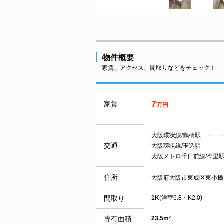
物件概要
家賃、アクセス、間取りなどをチェック！
7
家賃
万円
大阪環状線/鶴橋駅
交通
大阪環状線/玉造駅
大阪メトロ千日前線/今里
住所
大阪府大阪市東成区東小橋
間取り
1K
(洋室6.8・K2.0)
専有面積
23.5m²