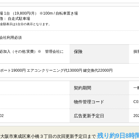
1台 （19,800円/月） ※100m /
自転車置き場
徴：
自走式駐車場
金額表示は1台分の表示となります。
会社利用必須
保険
必加入（その他:実費）※ 管理会社に
損
ポート19000円 エアコンクリーニング代13000円 鍵交換代22000円
契約期間
一
物件管理コード
C0
広告更新予定日
02
20
残り約9日8時間
府大阪市東成区東小橋３丁目の
次回更新予定日まで