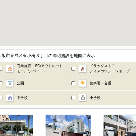
大阪市東成区東小橋３丁目の周辺施設を地図に表示
商業施設（SC/アウトレット
ドラッグストア
モール/デパート）
ディスカウントショップ
公園
警察署・交番
中学校
小学校