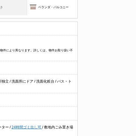
焚き
ベランダ・バルコニー
プなど物件により異なります。詳しくは、物件お取り扱い不
所独立
/
洗面所にドア
/
洗面化粧台
/
バス・ト
ーター
/
24時間ゴミ出し可
/
敷地内ごみ置き場