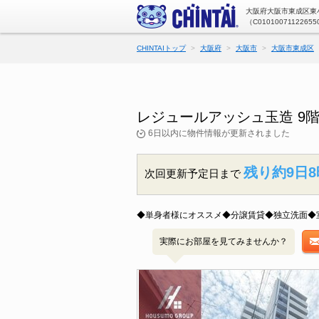
大阪府大阪市東成区東
（C01010071122655
CHINTAIトップ
大阪府
大阪市
大阪市東成区
レジュールアッシュ玉造 9
6日以内に物件情報が更新されました
残り約9日8
次回更新予定日まで
◆単身者様にオススメ◆分譲賃貸◆独立洗面◆
実際にお部屋を見てみませんか？