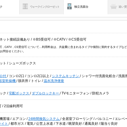
ク
ウォークインクローゼット
独立洗面台
追い
ネット接続設備あり
/
※BS受信可
/
※CATV
/
※CS受信可
信可 , CATV , CS受信可 について…利用料金は、共益費に含まれるタイプや個別に契約するタイ
お問合せください。
ット
/
シューズボックス
ロ付
/
コンロ2口
/
コンロ2口以上
/
システムキッチン
/
シャワー付洗面化粧台
/
洗面
浴室乾燥機
/
脱衣所
/
トイレ
/
温水洗浄便座
ック
/
宅配ボックス
/
ダブルロックキー
/
TVモニターフォン
/
防犯カメラ
可
/
2沿線利用可
機置場
/
エアコン
/
24時間換気システム
/
全居室フローリング
/
バルコニー
/
エレベ
ライト
/
都市ガス
/
電気
/
公営上水道
/
下水道
/
眺望良好
/
通風良好
/
陽当り良好