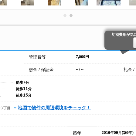
初期費用が気
管理費等
7,000円
敷金 / 保証金
礼金 /
-- / --
7
徒歩
分
11
徒歩
分
15
駅
徒歩
分
地図で物件の周辺環境をチェック！
３丁目
築年
2016年09月(築9年)