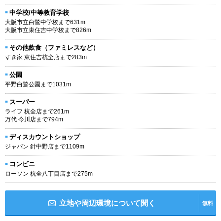
中学校/中等教育学校
大阪市立白鷺中学校まで631m
大阪市立東住吉中学校まで826m
その他飲食（ファミレスなど）
すき家 東住吉杭全店まで283m
公園
平野白鷺公園まで1031m
スーパー
ライフ 杭全店まで261m
万代 今川店まで794m
ディスカウントショップ
ジャパン 針中野店まで1109m
コンビニ
ローソン 杭全八丁目店まで275m
立地や周辺環境について聞く
無料