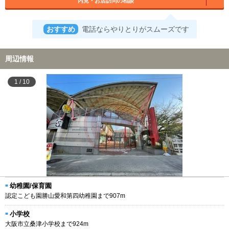
内見・お店訪問の相談
おすすめ
電話ならやりとりがスムーズです
周辺情報
1
/
10
幼稚園/保育園
認定こども園勝山愛和第四幼稚園まで907m
小学校
大阪市立桑津小学校まで924m