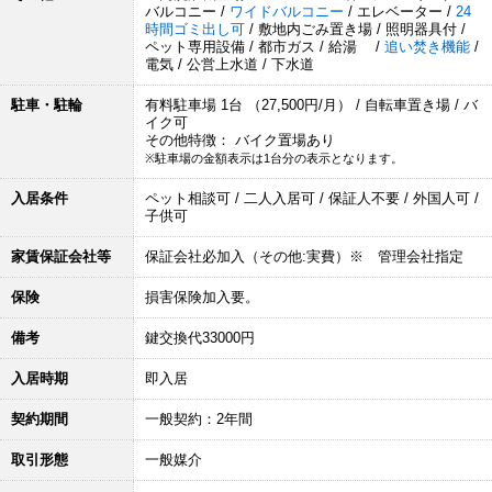
バルコニー /
ワイドバルコニー
/ エレベーター /
24
時間ゴミ出し可
/ 敷地内ごみ置き場 / 照明器具付 /
ペット専用設備 / 都市ガス / 給湯 /
追い焚き機能
/
電気 / 公営上水道 / 下水道
駐車・駐輪
有料駐車場 1台 （27,500円/月） / 自転車置き場 / バ
イク可
その他特徴： バイク置場あり
※駐車場の金額表示は1台分の表示となります。
入居条件
ペット相談可 / 二人入居可 / 保証人不要 / 外国人可 /
子供可
家賃保証会社等
保証会社必加入（その他:実費）※ 管理会社指定
保険
損害保険加入要。
備考
鍵交換代33000円
入居時期
即入居
契約期間
一般契約：2年間
取引形態
一般媒介