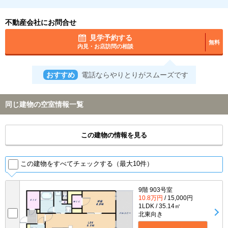
不動産会社にお問合せ
見学予約する
無料
内見・お店訪問の相談
おすすめ
電話ならやりとりがスムーズです
同じ建物の空室情報一覧
この建物の情報を見る
この建物をすべてチェックする（最大10件）
9階 903号室
10.8万円
/ 15,000円
1LDK / 35.14㎡
北東向き