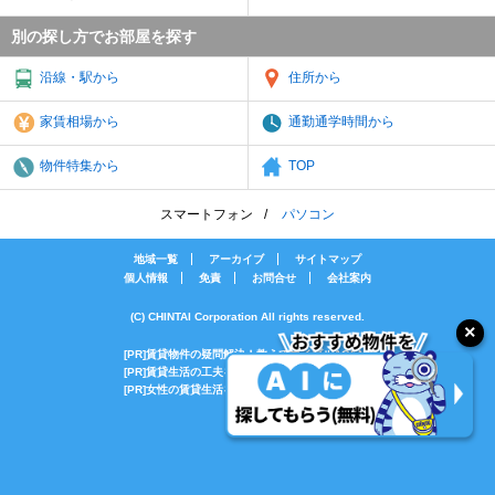
別の探し方でお部屋を探す
沿線・駅から
住所から
家賃相場から
通勤通学時間から
物件特集から
TOP
スマートフォン
パソコン
地域一覧
アーカイブ
サイトマップ
個人情報
免責
お問合せ
会社案内
(C) CHINTAI Corporation All rights reserved.
[PR]賃貸物件の疑問解決！教えてエイブルAGENT
[PR]賃貸生活の工夫を紹介！CHINTAI情報局
[PR]女性の賃貸生活を応援！Woman.CHINTAI