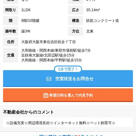
間取り
1LDK
広さ
35.14m²
階
9階/10階建
構造
鉄筋コンクリート造
築年数
築3年
方位
北東
住所
大阪府大阪市東住吉区杭全７丁目
大和路線・関西本線/東部市場前駅/徒歩7分
交通
近鉄南大阪線/北田辺駅/徒歩15分
大和路線・関西本線/平野駅/徒歩15分
1分で完了！
空室状況をお問合せ
希望日時を選んで内見予約
不動産会社からのコメント
☆設備充実☆周辺環境良好☆インターネット無料☆ペット飼育可☆