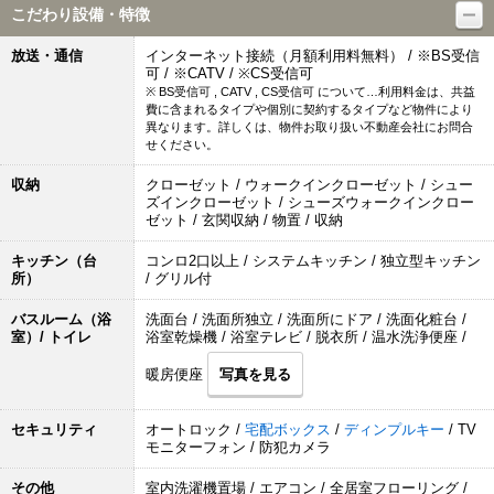
こだわり設備・特徴
放送・通信
インターネット接続（月額利用料無料） / ※BS受信
可 / ※CATV / ※CS受信可
※ BS受信可 , CATV , CS受信可 について…利用料金は、共益
費に含まれるタイプや個別に契約するタイプなど物件により
異なります。詳しくは、物件お取り扱い不動産会社にお問合
せください。
収納
クローゼット / ウォークインクローゼット / シュー
ズインクローゼット / シューズウォークインクロー
ゼット / 玄関収納 / 物置 / 収納
キッチン（台
コンロ2口以上 / システムキッチン / 独立型キッチン
所）
/ グリル付
バスルーム（浴
洗面台 / 洗面所独立 / 洗面所にドア / 洗面化粧台 /
室）/ トイレ
浴室乾燥機 / 浴室テレビ / 脱衣所 / 温水洗浄便座 /
暖房便座
写真を見る
セキュリティ
オートロック /
宅配ボックス
/
ディンプルキー
/ TV
モニターフォン / 防犯カメラ
その他
室内洗濯機置場 / エアコン / 全居室フローリング /