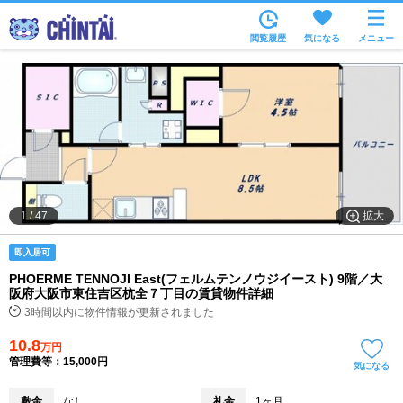
お部屋を探す
閲覧履歴
気になる
メニュー
沿線・駅から
住所から
家賃相場から
通勤通学時間から
物件特集から
拡大
1
/
47
不動産会社から
即入居可
TOP
PHOERME TENNOJI East(フェルムテンノウジイースト) 9階／大
阪府大阪市東住吉区杭全７丁目の賃貸物件詳細
3時間以内に物件情報が更新されました
10.8
万円
管理費等：15,000円
気になる
敷金
なし
礼金
1ヶ月