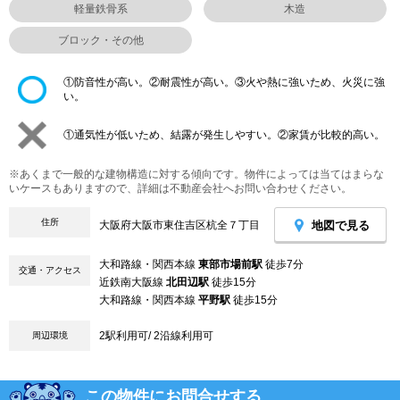
軽量鉄骨系
木造
ブロック・その他
①防音性が高い。②耐震性が高い。③火や熱に強いため、火災に強
い。
①通気性が低いため、結露が発生しやすい。②家賃が比較的高い。
※あくまで一般的な建物構造に対する傾向です。物件によっては当てはまらな
いケースもありますので、詳細は不動産会社へお問い合わせください。
住所
地図で見る
大阪府大阪市東住吉区杭全７丁目
大和路線・関西本線
東部市場前駅
徒歩7分
交通・アクセス
近鉄南大阪線
北田辺駅
徒歩15分
大和路線・関西本線
平野駅
徒歩15分
2駅利用可/ 2沿線利用可
周辺環境
この物件にお問合せする