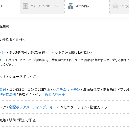
ク
ウォークインクローゼット
独立洗面台
追い
高層階
貸
/
外壁タイル張り
バー
/
※BS受信可
/
※CS受信可
/
ネット専用回線
/
LAN対応
信可 , CS受信可 , について…利用料金は、共益費に含まれるタイプや個別に契約するタイプなど
せください。
ット
/
シューズボックス
ロ付
/
コンロ2口
/
コンロ2口以上
/
システムキッチン
/
洗面所独立
/
洗面所にドア
/
浴室乾燥機
/
脱衣所
/
トイレ
/
温水洗浄便座
ック
/
宅配ボックス
/
ディンプルキー
/
TVモニターフォン
/
防犯カメラ
宅地
/
駅前
/
駅まで平坦