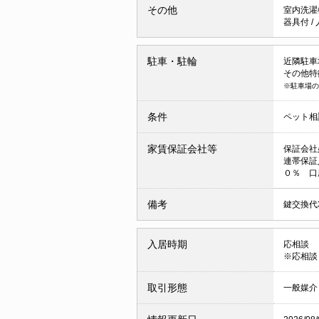
その他
室内洗濯
器具付
/
駐車・駐輪
近隣駐車場 
その他特
※駐車場の
条件
ペット相
家賃保証会社等
保証会社
連帯保証
０％ 口
備考
鍵交換代
入居時期
応相談
※応相談
取引形態
一般媒介