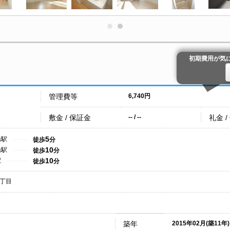
初期費用が気
管理費等
6,740円
敷金 / 保証金
礼金 /
-- / --
5
橋駅
徒歩
分
10
橋駅
徒歩
分
10
駅
徒歩
分
丁目
築年
2015年02月(築11年)