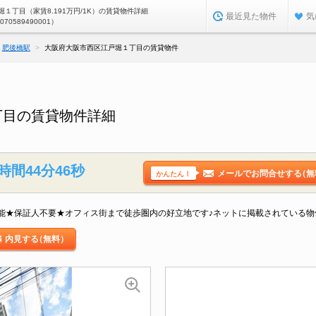
１丁目（家賃8.191万円/1K）の賃貸物件詳細
最近見た物件
気
0070589490001）
肥後橋駅
大阪府大阪市西区江戸堀１丁目の賃貸物件
丁目の賃貸物件詳細
時間44分45秒
メールでお問合せする
（無
かんたん！
能★保証人不要★オフィス街まで徒歩圏内の好立地です♪ネットに掲載されている物
内見する
（無料）