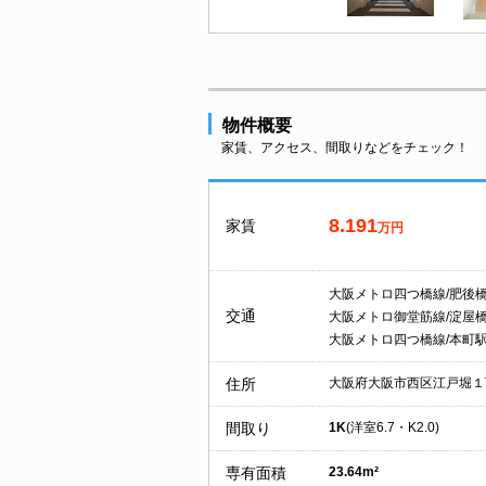
物件概要
家賃、アクセス、間取りなどをチェック！
8.191
家賃
万円
大阪メトロ四つ橋線/肥後
交通
大阪メトロ御堂筋線/淀屋
大阪メトロ四つ橋線/本町
住所
大阪府大阪市西区江戸堀１
間取り
1K
(洋室6.7・K2.0)
専有面積
23.64m²