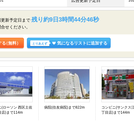
広告更新予定日
01
20
残り約9日3時間44分45秒
回更新予定日まで
問合せください。
する
（無料）
気になるリストに追加する
とりあえず
ニ(ローソン 西区土佐
病院(住友病院)まで822m
コンビニ(サンクス
店)まで114m
丁目店)まで144m