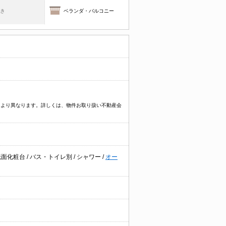
焚き
ベランダ・バルコニー
物件により異なります。詳しくは、物件お取り扱い不動産会
洗面化粧台
/
バス・トイレ別
/
シャワー
/
オー