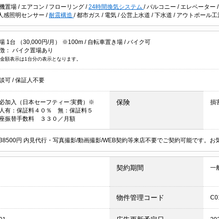
機置場
/
エアコン
/
フローリング
/
24時間換気システム
/
バルコニー
/
エレベーター
人感照明センサー
/
耐震構造
/
都市ガス
/
電気
/
公営上水道
/
下水道
/
アウトポール工
1台 （30,000円/月） ※100m /
自転車置き場
/
バイク可
徴：
バイク置場あり
金額表示は1台分の表示となります。
談可
/
保証人不要
保険
必加入（日本セーフティー:実費）※
損
人有：保証料４０％ 無：保証料５
座振替手数料 ３３０／月額
38500円 内見代行・写真撮影/動画撮影/WEB契約等来店不要でご契約可能です。
契約期間
一
物件管理コード
C0