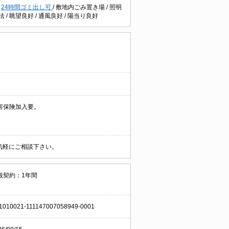
/
24時間ゴミ出し可
/
敷地内ごみ置き場
/
照明
法
/
眺望良好
/
通風良好
/
陽当り良好
害保険加入要。
お気軽にご相談下さい。
般契約：1年間
1010021-111147007058949-0001