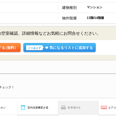
建物種別
マンション
物件階層
13階/14階建
の空室確認、詳細情報などお気軽にお問合せください。
する
（無料）
気になるリストに追加する
とりあえず
チェック！
ーホン
室内洗濯機置き場
駐車場付き
エア