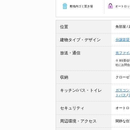
敷地内ゴミ置き場
オートロッ
位置
角部屋
/
建物タイプ・デザイン
分譲賃
放送・通信
光ファイ
※ BS受
社にお問合
収納
クローゼ
キッチン/バス・トイレ
ガスコン
トバス
/
セキュリティ
オートロ
周辺環境・アクセス
閑静な住