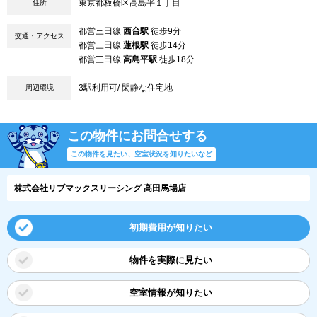
東京都板橋区高島平１丁目
住所
都営三田線
西台駅
徒歩9分
交通・アクセス
都営三田線
蓮根駅
徒歩14分
都営三田線
高島平駅
徒歩18分
3駅利用可/ 閑静な住宅地
周辺環境
この物件にお問合せする
この物件を見たい、空室状況を知りたいなど
株式会社リブマックスリーシング 高田馬場店
初期費用が知りたい
物件を実際に見たい
空室情報が知りたい