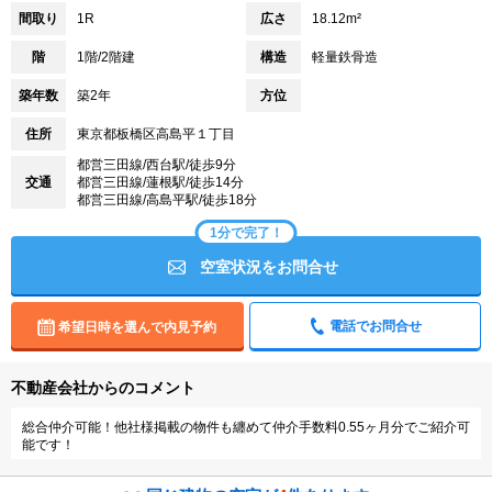
間取り
1R
広さ
18.12m²
階
1階/2階建
構造
軽量鉄骨造
築年数
築2年
方位
住所
東京都板橋区高島平１丁目
都営三田線/西台駅/徒歩9分
交通
都営三田線/蓮根駅/徒歩14分
都営三田線/高島平駅/徒歩18分
1分で完了！
空室状況をお問合せ
電話でお問合せ
希望日時を選んで内見予約
不動産会社からのコメント
総合仲介可能！他社様掲載の物件も纏めて仲介手数料0.55ヶ月分でご紹介可
能です！