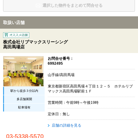
選択した物件をまとめて問合せる
取扱い店舗
株式会社リブマックスリーシング
高田馬場店
お問合せ番号：
6992495
山手線/高田馬場
東京都新宿区高田馬場４丁目１２－５ ホテルリブ
駅から徒歩３分以内
マックス高田馬場駅前１Ｆ
多店舗展開
営業時間：午前9時～午後19時
駐車場有
定休日：無し
店舗の詳細を見る
03-5338-5570