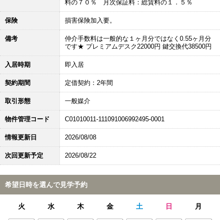
料の７０％ 月次保証料：総賃料の１．５％
保険
損害保険加入要。
備考
仲介手数料は一般的な１ヶ月分ではなく0.55ヶ月分
です★ プレミアムデスク22000円 鍵交換代38500円
入居時期
即入居
契約期間
定借契約：2年間
取引形態
一般媒介
物件管理コード
C01010011-111091006992495-0001
情報更新日
2026/08/08
次回更新予定
2026/08/22
希望日時を選んで見学予約
火
水
木
金
土
日
月