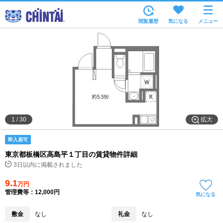
お部屋を探す
閲覧履歴
気になる
メニュー
沿線・駅から
住所から
家賃相場から
通勤通学時間から
物件特集から
拡大
1
/
30
不動産会社から
即入居可
TOP
東京都板橋区高島平１丁目の賃貸物件詳細
3日以内に掲載されました
9.1
万円
管理費等：12,000円
気になる
敷金
なし
礼金
なし