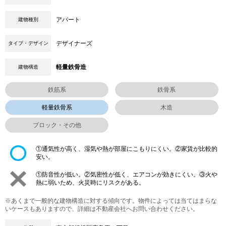
アパート
建物種別
デザイナーズ
タイプ・デザイン
軽量鉄骨造
建物構造
鉄筋系
鉄骨系
軽量鉄骨系
木造
ブロック・その他
①通気性が高く、湿気や熱が部屋にこもりにくい。②家賃が比較的
安い。
①防音性が低い。②気密性が低く、エアコンが効きにくい。③火や
熱に弱いため、火災時にリスクがある。
※あくまで一般的な建物構造に対する傾向です。物件によっては当てはまらな
いケースもありますので、詳細は不動産会社へお問い合わせください。