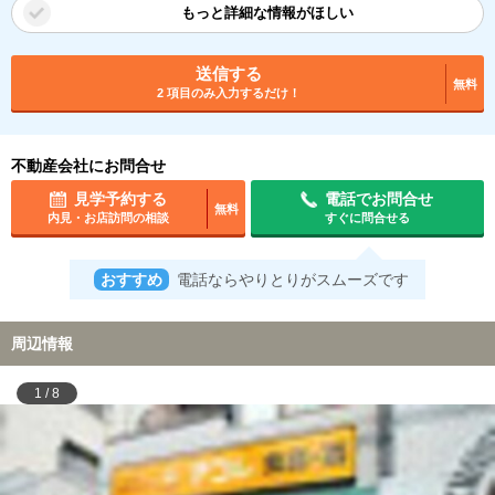
もっと詳細な情報がほしい
送信する
無料
2 項目のみ入力するだけ！
不動産会社にお問合せ
見学予約する
電話でお問合せ
無料
内見・お店訪問の相談
すぐに問合せる
おすすめ
電話ならやりとりがスムーズです
周辺情報
1
/
8