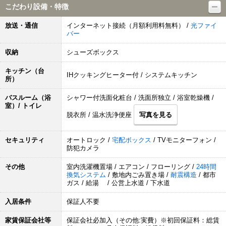
こだわり設備・特徴
放送・通信
インターネット接続（月額利用料無料） /
光ファイ
バー
収納
シューズボックス
キッチン（台
IHクッキングヒーター付 / システムキッチン
所）
バスルーム（浴
シャワー付洗面化粧台 / 洗面所独立 / 浴室乾燥機 /
室）/ トイレ
脱衣所 / 温水洗浄便座
写真を見る
セキュリティ
オートロック /
宅配ボックス
/ TVモニターフォン /
防犯カメラ
その他
室内洗濯機置場 / エアコン / フローリング /
24時間
換気システム
/ 敷地内ごみ置き場 /
耐震構造
/ 都市
ガス / 給湯 / 公営上水道 / 下水道
入居条件
保証人不要
家賃保証会社等
保証会社必加入（その他:実費）※初回保証料：総賃