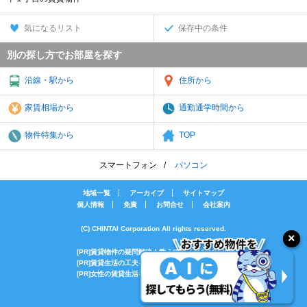
気になるリスト
保存中の条件
別の探し方でお部屋を探す
沿線・駅から
住所から
家賃相場から
通勤通学時間から
物件特集から
TOP
スマートフォン
パソコン
地域一覧
アーカイブ
サイトマップ
個人情報
免責
お問合せ
会社案内
(C) CHINTAI Corporation All rights reserved.
[PR]賃貸物件の疑問解決！教えてエイブルAGENT
[PR]賃貸生活の工夫を紹介！CHINTAI情報局
[PR]女性の賃貸生活を応援！Woman.CHINTAI