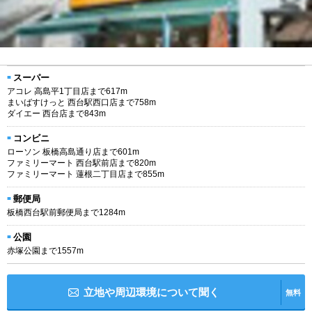
スーパー
アコレ 高島平1丁目店まで617m
まいばすけっと 西台駅西口店まで758m
ダイエー 西台店まで843m
コンビニ
ローソン 板橋高島通り店まで601m
ファミリーマート 西台駅前店まで820m
ファミリーマート 蓮根二丁目店まで855m
郵便局
板橋西台駅前郵便局まで1284m
公園
赤塚公園まで1557m
立地や周辺環境について聞く
無料