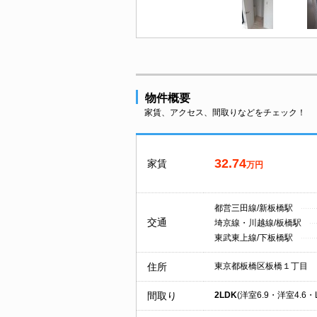
物件概要
家賃、アクセス、間取りなどをチェック！
32.74
家賃
万円
都営三田線/新板橋駅
交通
埼京線・川越線/板橋駅
東武東上線/下板橋駅
住所
東京都板橋区板橋１丁目
間取り
2LDK
(洋室6.9・洋室4.6・L