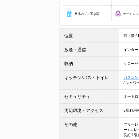
敷地内ゴミ置き場
オートロッ
位置
最上階
/
放送・通信
インター
収納
クローゼ
キッチン/バス・トイレ
ガスコン
/
シャワ
セキュリティ
オートロ
周辺環境・アクセス
3駅利用
その他
フリーレ
ー
/
エレ
良好
/
陽