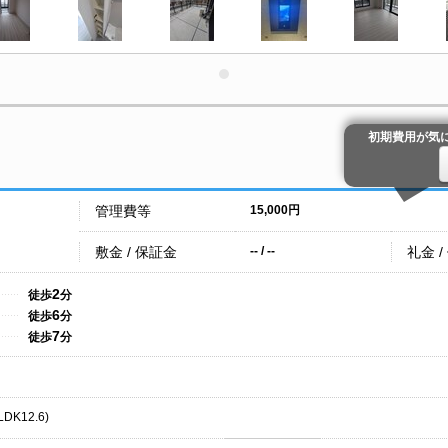
初期費用が気
管理費等
15,000円
敷金 / 保証金
礼金 /
-- / --
2
徒歩
分
6
徒歩
分
7
徒歩
分
DK12.6)