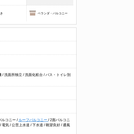
焚き
ベランダ・バルコニー
機
/
洗面所独立
/
洗面化粧台
/
バス・トイレ別
バルコニー
/
ルーフバルコニー
/
2面バルコニ
/
電気
/
公営上水道
/
下水道
/
眺望良好
/
通風