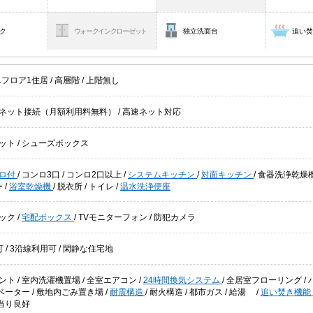
ク
ウォークインクローゼット
独立洗面台
追い
1フロア1住居
/
高層階
/
上階無し
ネット接続（月額利用料無料）
/
高速ネット対応
ット
/
シューズボックス
ロ付
/
コンロ3口
/
コンロ2口以上
/
システムキッチン
/
対面キッチン
/
食器洗浄乾燥
ー
/
浴室乾燥機
/
脱衣所
/
トイレ
/
温水洗浄便座
ック
/
宅配ボックス
/
TVモニターフォン
/
防犯カメラ
可
/
3沿線利用可
/
閑静な住宅地
ント
/
室内洗濯機置場
/
全室エアコン
/
24時間換気システム
/
全居室フローリング
/
ベーター
/
敷地内ごみ置き場
/
耐震構造
/
耐火構造
/
都市ガス
/
給湯
/
追い焚き機能
当り良好