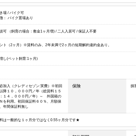
き場
/
バイク可
徴：
バイク置場あり
談可 （飼育の場合：敷金1ヶ月増)
/
二人入居可
/
保証人不要
ント（2ヶ月）※賃料のみ、2年未満で2ヶ月の短期解約違約金あり。
増し(ペット飼育:1ヶ月)
保険
必加入（クレディセゾン:実費）※初回
損
以降１０，０００円／年（総賃料１５
：１４，０００円／年）～ 外国籍の
Ｎを利用。初回保証料６０％、月額保
、年間保証料無し
料は一般的な１ヶ月分ではなく0.55ヶ月分です★