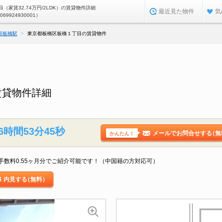
（家賃32.74万円/2LDK）の賃貸物件詳細
最近見た物件
気
0069924930001）
新板橋駅
東京都板橋区板橋１丁目の賃貸物件
賃貸物件詳細
6時間53分44秒
メールでお問合せする
（無
かんたん！
数料0.55ヶ月分でご紹介可能です！（中国籍の方対応可）
内見する
（無料）