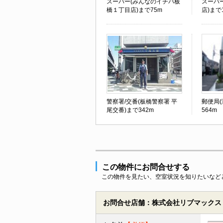
スーパー(みんなのイチバ板
スーパ
橋１丁目店)まで75m
店)まで
警察署/交番(板橋警察署 平
郵便局
尾交番)まで342m
564m
この物件にお問合せする
この物件を見たい、空室状況を知りたいなど
お問合せ店舗：株式会社リブマックス