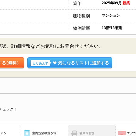
築年
2025年09月
新築
建物種別
マンション
物件階層
13階/13階建
確認、詳細情報などお気軽にお問合せください。
する
（無料）
気になるリストに追加する
とりあえず
チェック！
ーホン
室内洗濯機置き場
駐車場付き
エア