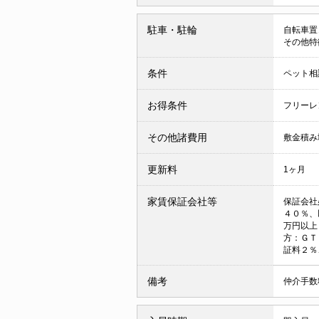
駐車・駐輪
自転車置
その他特
条件
ペット相
お得条件
フリーレ
その他諸費用
敷金積み
更新料
1ヶ月
家賃保証会社等
保証会社
４０％、
万円以上
方：ＧＴ
証料２％
備考
仲介手数