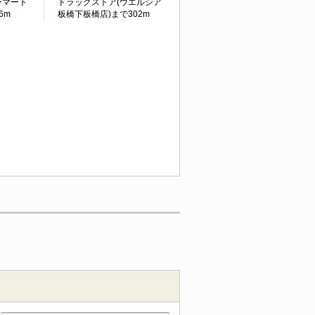
ーマート
ドラッグストア(ウエルシア
6m
板橋下板橋店)まで302m