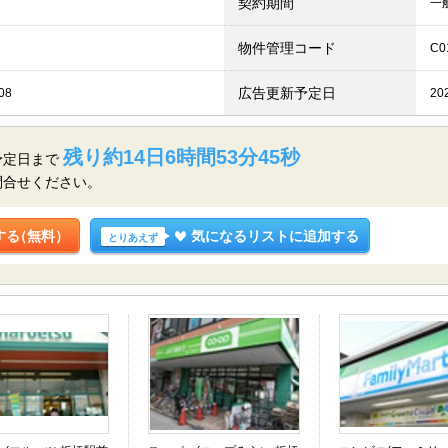
契約期間
一
物件管理コード
C0
広告更新予定日
08
20
残り約14日6時間53分44秒
予定日まで
問合せください。
する
（無料）
気になるリストに追加する
とりあえず