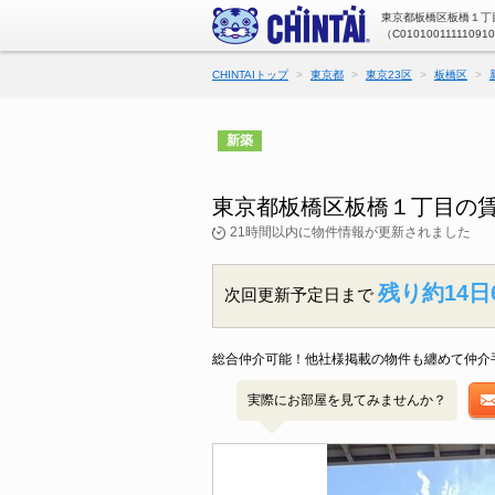
東京都板橋区板橋１丁目
（C01010011111091
CHINTAIトップ
東京都
東京23区
板橋区
新築
東京都板橋区板橋１丁目の
21時間以内に物件情報が更新されました
残り約14日
次回更新予定日まで
総合仲介可能！他社様掲載の物件も纏めて仲介手
実際にお部屋を見てみませんか？