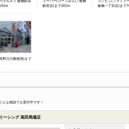
ー(マルエツ 板橋駅前
スーパー(コープみらい 板橋
コンビニ(ファミリ
192m
駅前店)まで302m
板橋一丁目店)まで7
(滝野川六郵便局)まで
どんな相談でも受付中です！
リーシング 高田馬場店