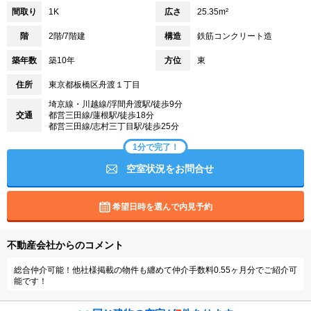
間取り
1K
広さ
25.35m²
階
2階/7階建
構造
鉄筋コンクリート造
築年数
築10年
方位
東
住所
東京都板橋区舟渡１丁目
埼京線・川越線/浮間舟渡駅/徒歩9分
交通
都営三田線/蓮根駅/徒歩18分
都営三田線/志村三丁目駅/徒歩25分
1分で完了！
空室状況をお問合せ
希望日時を選んで内見予約
不動産会社からのコメント
総合仲介可能！他社様掲載の物件も纏めて仲介手数料0.55ヶ月分でご紹介可
能です！