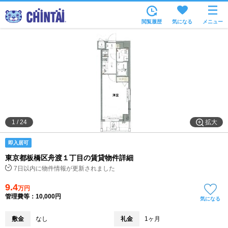
お部屋を探す
閲覧履歴
気になる
メニュー
沿線・駅から
住所から
家賃相場から
通勤通学時間から
物件特集から
拡大
1
/
24
不動産会社から
即入居可
TOP
東京都板橋区舟渡１丁目の賃貸物件詳細
7日以内に物件情報が更新されました
9.4
万円
管理費等：10,000円
気になる
敷金
なし
礼金
1ヶ月