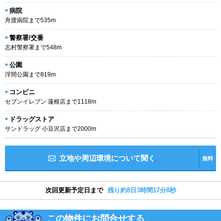
病院
舟渡病院まで535m
警察署/交番
志村警察署まで548m
公園
浮間公園まで819m
コンビニ
セブンイレブン 蓮根店まで1118m
ドラッグストア
サンドラッグ 小豆沢店まで2000m
立地や周辺環境について聞く
無料
次回更新予定日まで
残り約8日3時間17分7秒
この物件にお問合せする