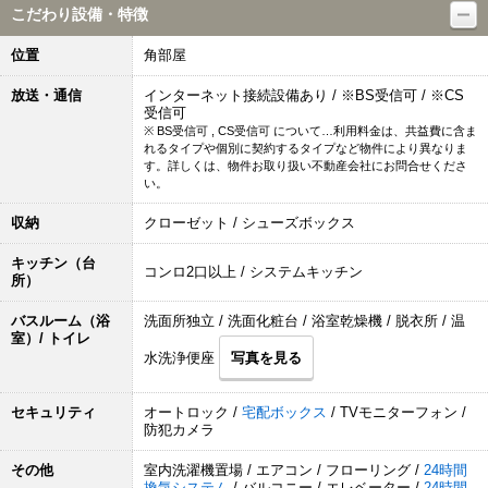
こだわり設備・特徴
位置
角部屋
放送・通信
インターネット接続設備あり / ※BS受信可 / ※CS
受信可
※ BS受信可 , CS受信可 について…利用料金は、共益費に含ま
れるタイプや個別に契約するタイプなど物件により異なりま
す。詳しくは、物件お取り扱い不動産会社にお問合せくださ
い。
収納
クローゼット / シューズボックス
キッチン（台
コンロ2口以上 / システムキッチン
所）
バスルーム（浴
洗面所独立 / 洗面化粧台 / 浴室乾燥機 / 脱衣所 / 温
室）/ トイレ
水洗浄便座
写真を見る
セキュリティ
オートロック /
宅配ボックス
/ TVモニターフォン /
防犯カメラ
その他
室内洗濯機置場 / エアコン / フローリング /
24時間
換気システム
/ バルコニー / エレベーター /
24時間