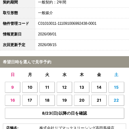
契約期間
一般契約：2年間
取引形態
一般媒介
物件管理コード
C01010011-111091006992438-0001
情報更新日
2026/08/01
次回更新予定
2026/08/15
希望日時を選んで見学予約
日
月
火
水
木
金
土
9
10
11
12
13
14
15
16
17
18
19
20
21
22
8/23(日)以降の日を確認
店舗名:
株式会社リブマックスリーシング高田馬場店