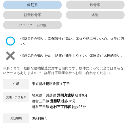
鉄筋系
鉄骨系
軽量鉄骨系
木造
ブロック・その他
①防音性が高い。②耐震性が高い。③火や熱に強いため、火災に強
い。
①通気性が低いため、結露が発生しやすい。②家賃が比較的高い。
※あくまで一般的な建物構造に対する傾向です。物件によっては当てはまらな
いケースもありますので、詳細は不動産会社へお問い合わせください。
東京都板橋区舟渡１丁目
住所
埼京線・川越線
浮間舟渡駅
徒歩9分
交通・アクセス
都営三田線
蓮根駅
徒歩18分
都営三田線
志村三丁目駅
徒歩25分
3駅利用可
周辺環境