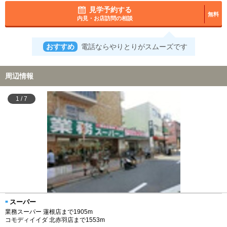
見学予約する
無料
内見・お店訪問の相談
おすすめ
電話ならやりとりがスムーズです
周辺情報
1
/
7
スーパー
業務スーパー 蓮根店まで1905m
コモディイイダ 北赤羽店まで1553m