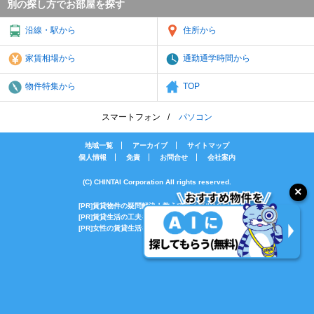
別の探し方でお部屋を探す
沿線・駅から
住所から
家賃相場から
通勤通学時間から
物件特集から
TOP
スマートフォン
パソコン
地域一覧
アーカイブ
サイトマップ
個人情報
免責
お問合せ
会社案内
(C) CHINTAI Corporation All rights reserved.
[PR]賃貸物件の疑問解決！教えてエイブルAGENT
[PR]賃貸生活の工夫を紹介！CHINTAI情報局
[PR]女性の賃貸生活を応援！Woman.CHINTAI