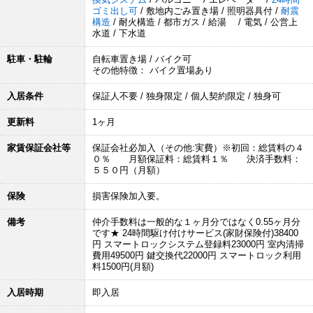
ゴミ出し可
/ 敷地内ごみ置き場 / 照明器具付 /
耐震
構造
/ 耐火構造 / 都市ガス / 給湯 / 電気 / 公営上
水道 / 下水道
駐車・駐輪
自転車置き場 / バイク可
その他特徴： バイク置場あり
入居条件
保証人不要 / 独身限定 / 個人契約限定 / 独身可
更新料
1ヶ月
家賃保証会社等
保証会社必加入（その他:実費）※初回：総賃料の４
０％ 月額保証料：総賃料１％ 決済手数料：
５５０円（月額）
保険
損害保険加入要。
備考
仲介手数料は一般的な１ヶ月分ではなく0.55ヶ月分
です★ 24時間駆け付けサービス(家財保険付)38400
円 スマートロックシステム登録料23000円 室内清掃
費用49500円 鍵交換代22000円 スマートロック利用
料1500円(月額)
入居時期
即入居