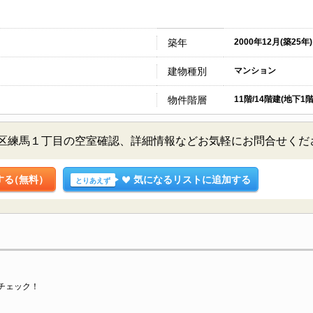
築年
2000年12月(築25年)
建物種別
マンション
物件階層
11階/14階建(地下1階
馬区練馬１丁目の空室確認、詳細情報などお気軽にお問合せくだ
する
（無料）
気になるリストに追加する
とりあえず
チェック！