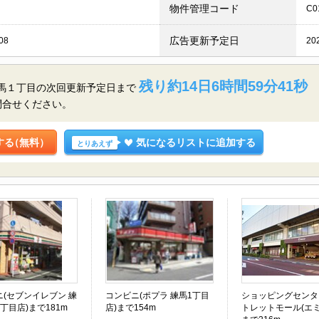
物件管理コード
C0
広告更新予定日
08
20
残り約14日6時間59分40秒
馬１丁目の
次回更新予定日まで
問合せください。
する
（無料）
気になるリストに追加する
とりあえず
ニ(セブンイレブン 練
コンビニ(ポプラ 練馬1丁目
ショッピングセンタ
丁目店)まで181m
店)まで154m
トレットモール(エミ