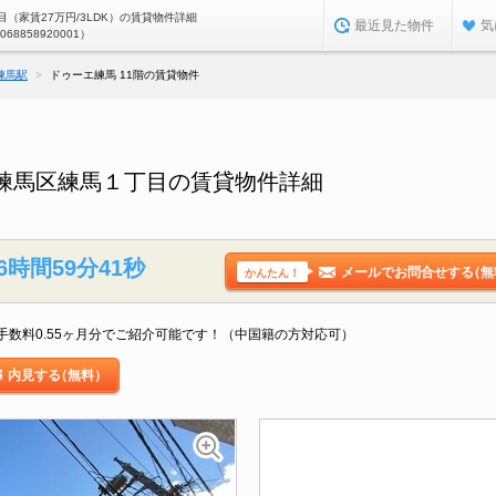
（家賃27万円/3LDK）の賃貸物件詳細
最近見た物件
気
0068858920001）
練馬駅
ドゥーエ練馬 11階の賃貸物件
都練馬区練馬１丁目の賃貸物件詳細
6時間59分40秒
メールでお問合せする
（無
かんたん！
数料0.55ヶ月分でご紹介可能です！（中国籍の方対応可）
内見する
（無料）