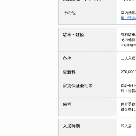
その他
室内洗濯
追い焚き
駐車・駐輪
有料駐車場 
その他特
※駐車場の
条件
二人入
更新料
270,000
家賃保証会社等
保証会社
料：総
備考
仲介手数
鍵交換代1
入居時期
即入居