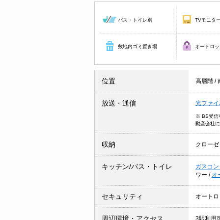
バス・トイレ別
TVモニタ
敷地内ゴミ置き場
オートロッ
位置
高層階
/
放送・通信
光ファイ
※ BS受
動産会社に
収納
クローゼ
キッチン/バス・トイレ
ガスコン
ワー
/
オ
セキュリティ
オートロ
周辺環境・アクセス
3駅利用