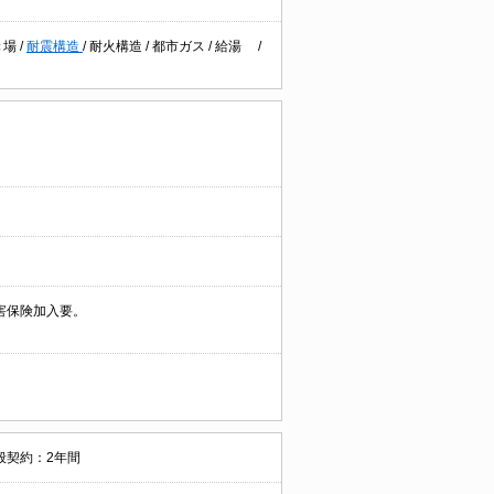
き場
/
耐震構造
/
耐火構造
/
都市ガス
/
給湯
/
害保険加入要。
般契約：2年間