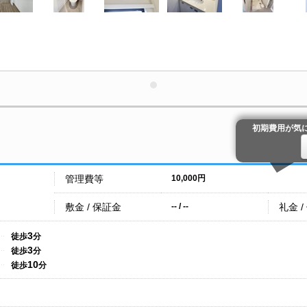
初期費用が気
管理費等
10,000円
敷金 / 保証金
礼金 /
-- / --
3
徒歩
分
3
徒歩
分
10
徒歩
分