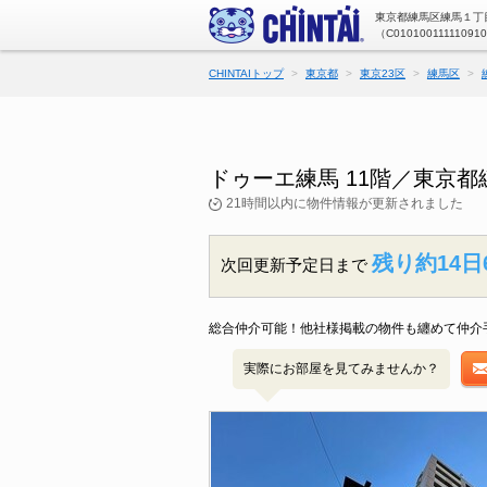
東京都練馬区練馬１丁目
（C01010011111091
CHINTAIトップ
東京都
東京23区
練馬区
ドゥーエ練馬 11階／東京
21時間以内に物件情報が更新されました
残り約14日
次回更新予定日まで
総合仲介可能！他社様掲載の物件も纏めて仲介手
実際にお部屋を見てみませんか？