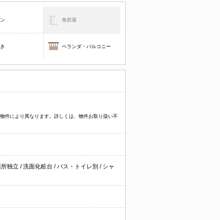
コン
角部屋
焚き
ベランダ・バルコニー
プなど物件により異なります。詳しくは、物件お取り扱い不
面所独立
/
洗面化粧台
/
バス・トイレ別
/
シャ