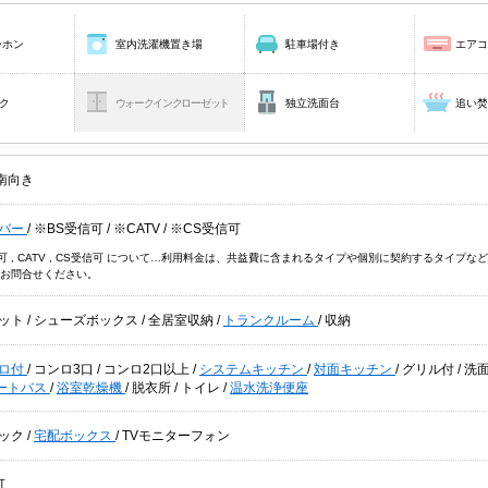
ーホン
室内洗濯機置き場
駐車場付き
エア
ク
ウォークインクローゼット
独立洗面台
追い
南向き
バー
/
※BS受信可
/
※CATV
/
※CS受信可
信可 , CATV , CS受信可 について…利用料金は、共益費に含まれるタイプや個別に契約するタイ
お問合せください。
ット
/
シューズボックス
/
全居室収納
/
トランクルーム
/
収納
ロ付
/
コンロ3口
/
コンロ2口以上
/
システムキッチン
/
対面キッチン
/
グリル付
/
洗
ートバス
/
浴室乾燥機
/
脱衣所
/
トイレ
/
温水洗浄便座
ック
/
宅配ボックス
/
TVモニターフォン
可