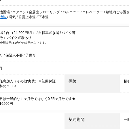
機置場
/
エアコン
/
全居室フローリング
/
バルコニー
/
エレベーター
/
敷地内ごみ置
機能
/
電気
/
公営上水道
/
下水道
1台 （24,200円/月） /
自転車置き場
/
バイク可
徴：
バイク置場あり
金額表示は1台分の表示となります。
居可
/
保証人不要
/
子供可
円
保険
任意加入（その他:実費）※初回保証
損
賃料の２０％
料は一般的な１ヶ月分ではなく0.55ヶ月分です★
6500円
契約期間
一