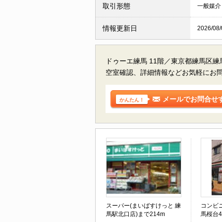
取引形態
一般媒介
情報更新日
2026/08/
ドゥーエ練馬 11階／東京都練馬区練
空室確認、詳細情報などお気軽にお
メールでお問合せ
かんたん！
スーパー(まいばすけっと 練
コンビ
馬駅北口店)まで214m
馬桜台4