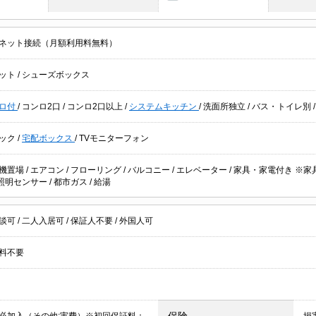
ネット接続（月額利用料無料）
ット
/
シューズボックス
ロ付
/
コンロ2口
/
コンロ2口以上
/
システムキッチン
/
洗面所独立
/
バス・トイレ別
ック
/
宅配ボックス
/
TVモニターフォン
機置場
/
エアコン
/
フローリング
/
バルコニー
/
エレベーター
/
家具・家電付き ※家
照明センサー
/
都市ガス
/
給湯
談可
/
二人入居可
/
保証人不要
/
外国人可
料不要
保険
必加入（その他:実費）※初回保証料：
損