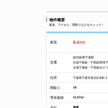
物件概要
家賃、アクセス、間取りなどをチェック！
8.4
家賃
万円
総武線/西千葉駅
交通
京成千葉線・千原線/西登
京成千葉線・千原線/みど
住所
千葉県千葉市美浜区幸町２
間取り
1K
専有面積
21.67m²
方位
南東