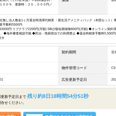
１００％ 更新時：２０，０００円／
社無し法人敷金1ヶ月退去時清掃代精算 ・新生活アメニティパック（布団セット）希
算手数料5500円
33000円 リブクラブ2200円(月額) SBI少額短期保険800円(月額) ◆オンライ
。 ◆海外審査相談可能 ◆民泊・簡易宿泊での利用禁止 ◆退去時精算手数料5,500
月分
契約期間
定
物件管理コード
C0
広告更新予定日
01
20
残り約8日18時間54分50秒
回更新予定日まで
問合せください。