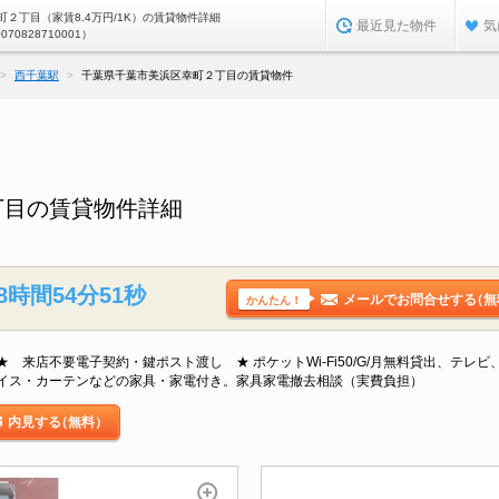
２丁目（家賃8.4万円/1K）の賃貸物件詳細
最近見た物件
気
0070828710001）
西千葉駅
千葉県千葉市美浜区幸町２丁目の賃貸物件
丁目の賃貸物件詳細
8時間54分50秒
メールでお問合せする
（無
かんたん！
 来店不要電子契約・鍵ポスト渡し ★ ポケットWi-Fi50/G/月無料貸出、テレ
イス・カーテンなどの家具・家電付き。家具家電撤去相談（実費負担）
内見する
（無料）