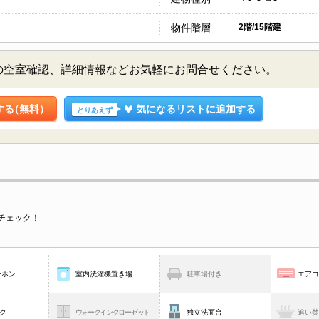
物件階層
2階/15階建
の空室確認、詳細情報などお気軽にお問合せください。
する
（無料）
気になるリストに追加する
とりあえず
チェック！
ーホン
室内洗濯機置き場
駐車場付き
エア
ク
ウォークインクローゼット
独立洗面台
追い