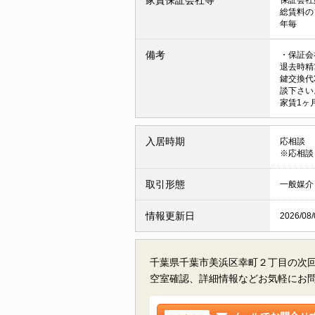
総賃料の
年毎
備考
・保証会
退去時精
鍵交換代
談下さい
家賃1ヶ
入居時期
応相談
※応相談
取引形態
一般媒介
情報更新日
2026/08/
千葉県千葉市美浜区幸町２丁目の
次
空室確認、詳細情報などお気軽にお