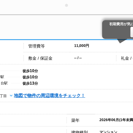
初期費用が気
管理費等
11,000円
敷金 / 保証金
礼金 /
-- / --
10
徒歩
分
10
戸駅
徒歩
分
13
り台駅
徒歩
分
地図で物件の周辺環境をチェック！
丁目
築年
2026年06月(1年未満
建物種別
マンション