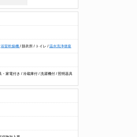
/
浴室乾燥機
/
脱衣所
/
トイレ
/
温水洗浄便座
具・家電付き
/
冷蔵庫付
/
洗濯機付
/
照明器具
害保険加入要。