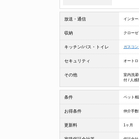
放送・通信
インター
収納
クローゼ
キッチン/バス・トイレ
ガスコン
セキュリティ
オートロ
その他
室内洗濯
付
/
人感
条件
ペット相
お得条件
仲介手数
更新料
1ヶ月
家賃保証会社等
保証会社